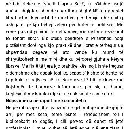
në bibliotekën e fshatit Llapna Sellë, ku s’kishte asnjë
anëtar shqiptar, ishin dërguar libra shqip! Në të dy rastet
librat ishin kryesisht të moshës për fëmijë dhe shihej
ashiqare që kjo bëhej vetëm për hatër të politikës. Më
vonë, pas ndryshimit të rrethanave, me rastin e revizionit
të fondit librar, Biblioteka qendrore e Prishtinës hoqi
plotësisht dorë nga kjo praktikë dhe librat e tërhequr ua
shpërndau degëve në ato vende ku mund të
shfrytëzoheshin më mirë dhe ku përdorej gjuha e këtyre
librave. Me fjalë të tjera kjo praktikë, kësi soji, ishte treguar
e dëmshme dhe aspak logjike, sepse s’ kishte të bënte në
kuptimin e pajisjes së koleksioneve të bibliotekave me
llojshmëri të burimeve informuese, por siç e thamë,
krejtësisht me karakter tjetër që nuk kishte asnjë efekt.
Ndjeshmëria në raport me komunitetin
Në përmbushjen dhe realizimin e qëllimit që unë denjoj të
arrij për mes kësaj teme, është i rëndësishëm roli i
bibliotekarit të degës, i cili përveç që duhet të jetë
profesionist i mirë, duhet të jetë edhe një entuziast i