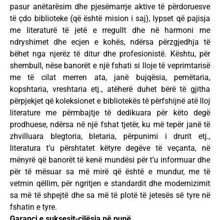
pasur anëtarësim dhe pjesëmarrje aktive të përdoruesve
të çdo biblioteke (që është mision i saj), lypset që pajisja
me literaturë të jetë e rregullt dhe në harmoni me
ndryshimet dhe ecjen e kohës, ndërsa përzgjedhja të
bëhet nga njerëz të ditur dhe profesionistë. Kështu, për
shembull, nëse banorët e një fshati si lloje të veprimtarisë
me të cilat merren ata, janë bujqësia, pemëtaria,
kopshtaria, vreshtaria etj., atëherë duhet bërë të gjitha
përpjekjet që koleksionet e bibliotekës të përfshijnë atë lloj
literature me përmbajtje të dedikuara për këto degë
prodhuese, ndërsa në një fshat tjetër, ku më tepër janë të
zhvilluara blegtoria, bletaria, përpunimi i drurit etj.,
literatura t’u përshtatet këtyre degëve të veçanta, në
mënyrë që banorët të kenë mundësi për t’u informuar dhe
për të mësuar sa më mirë që është e mundur, me të
vetmin qëllim, për ngritjen e standardit dhe modernizimit
sa më të shpejtë dhe sa më të plotë të jetesës së tyre në
fshatin e tyre.
Garanci e suksesit-cilësia në punë