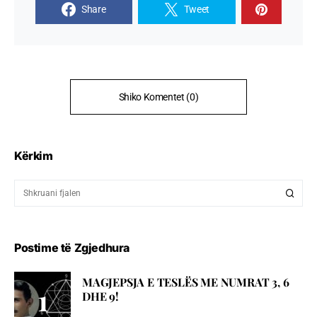
Share
Tweet
Shiko Komentet (0)
Kërkim
Postime të Zgjedhura
MAGJEPSJA E TESLËS ME NUMRAT 3, 6
DHE 9!