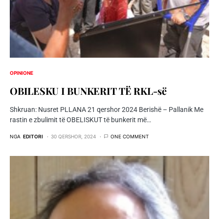
OPINIONE
OBILESKU I BUNKERIT TË RKL-së
Shkruan: Nusret PLLANA 21 qershor 2024 Berishë – Pallanik Me
rastin e zbulimit të OBELISKUT të bunkerit më…
NGA
EDITORI
30 QERSHOR, 2024
ONE COMMENT