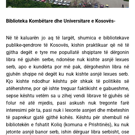
Biblioteka Kombëtare dhe Universitare e Kosovës-
Në të kaluarën jo aq të largët, shumica e bibliotekave
publike-qendrore të Kosovës, kishin praktikuar që në të
gjitha degët e tyre me popullatë shqiptare të dërgonin
libra në gjuhën serbe, ndonëse nuk kishte asnjë lexues
serb, apo e kundërta por më pak, dërgoheshin libra në
gjuhën shqipe në degët ku nuk kishte asnjë lexues serb.
Kjo kishte ndodhur kështu për shkak të politikës së
atëhershme, por që ishte treguar faktikisht e gabueshme,
sepse kështu vetëm sa u zihej vendi librave të gjuhës së
folur në atë mjedis, pasi askush nuk tregonte farë
interesimi për ta, pasi nuk i lexonte asnjeri dhe mbeteshin
të paprekur gjatë gjithë kohës. Kështu për shembull në
bibliotekën e fshatit Koliq (komuna e Prishtinës), ku nuk
jetonte asnjë banor serb, ishin dërguar libra serbisht, ose