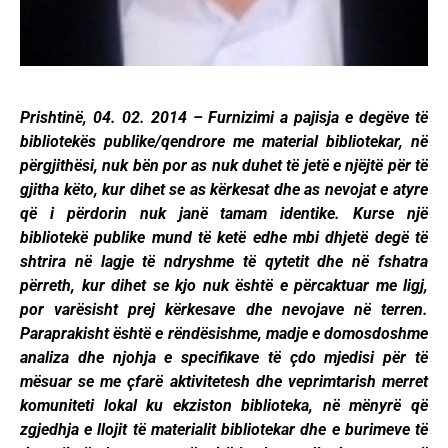
Prishtinë, 04. 02. 2014 – Furnizimi a pajisja e degëve të
bibliotekës publike/qendrore me material bibliotekar, në
përgjithësi, nuk bën por as nuk duhet të jetë e njëjtë për të
gjitha këto, kur dihet se as kërkesat dhe as nevojat e atyre
që i përdorin nuk janë tamam identike. Kurse një
bibliotekë publike mund të ketë edhe mbi dhjetë degë të
shtrira në lagje të ndryshme të qytetit dhe në fshatra
përreth, kur dihet se kjo nuk është e përcaktuar me ligj,
por varësisht prej kërkesave dhe nevojave në terren.
Paraprakisht është e rëndësishme, madje e domosdoshme
analiza dhe njohja e specifikave të çdo mjedisi për të
mësuar se me çfarë aktivitetesh dhe veprimtarish merret
komuniteti lokal ku ekziston biblioteka, në mënyrë që
zgjedhja e llojit të materialit bibliotekar dhe e burimeve të