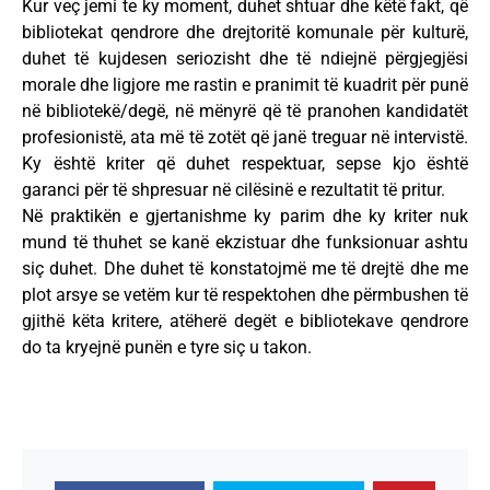
Kur veç jemi te ky moment, duhet shtuar dhe këtë fakt, që
bibliotekat qendrore dhe drejtoritë komunale për kulturë,
duhet të kujdesen seriozisht dhe të ndiejnë përgjegjësi
morale dhe ligjore me rastin e pranimit të kuadrit për punë
në bibliotekë/degë, në mënyrë që të pranohen kandidatët
profesionistë, ata më të zotët që janë treguar në intervistë.
Ky është kriter që duhet respektuar, sepse kjo është
garanci për të shpresuar në cilësinë e rezultatit të pritur.
Në praktikën e gjertanishme ky parim dhe ky kriter nuk
mund të thuhet se kanë ekzistuar dhe funksionuar ashtu
siç duhet. Dhe duhet të konstatojmë me të drejtë dhe me
plot arsye se vetëm kur të respektohen dhe përmbushen të
gjithë këta kritere, atëherë degët e bibliotekave qendrore
do ta kryejnë punën e tyre siç u takon.