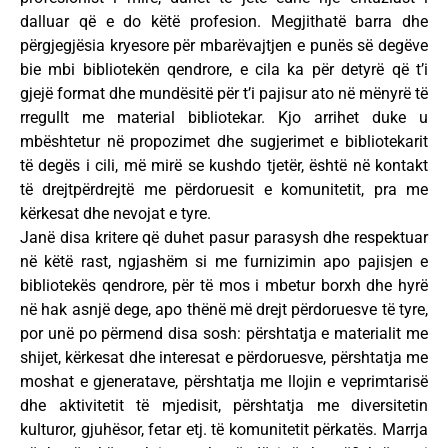
dalluar që e do këtë profesion. Megjithatë barra dhe
përgjegjësia kryesore për mbarëvajtjen e punës së degëve
bie mbi bibliotekën qendrore, e cila ka për detyrë që t’i
gjejë format dhe mundësitë për t’i pajisur ato në mënyrë të
rregullt me material bibliotekar. Kjo arrihet duke u
mbështetur në propozimet dhe sugjerimet e bibliotekarit
të degës i cili, më mirë se kushdo tjetër, është në kontakt
të drejtpërdrejtë me përdoruesit e komunitetit, pra me
kërkesat dhe nevojat e tyre.
Janë disa kritere që duhet pasur parasysh dhe respektuar
në këtë rast, ngjashëm si me furnizimin apo pajisjen e
bibliotekës qendrore, për të mos i mbetur borxh dhe hyrë
në hak asnjë dege, apo thënë më drejt përdoruesve të tyre,
por unë po përmend disa sosh: përshtatja e materialit me
shijet, kërkesat dhe interesat e përdoruesve, përshtatja me
moshat e gjeneratave, përshtatja me llojin e veprimtarisë
dhe aktivitetit të mjedisit, përshtatja me diversitetin
kulturor, gjuhësor, fetar etj. të komunitetit përkatës. Marrja