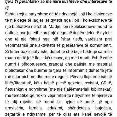
tjera t’i përshtaten sa më mirë kushteve dhe interesave të
tij.
Është krejt e natyrshme që të ndryshojë lloji i koleksioneve
të një dege të lagjes së qytetit nga lloji i koleksioneve të
një biblioteke në fshat. Madje lloji i koleksioneve mund të
dallojë, pse jo, edhe prej një dege në degën tjetër të qytetit
dhe të një fshati nga një fshat tjetër, varësisht prej
veprimtarisë dhe aktivitetit të pjesëtarëve të komunitetit.
Si kriter bazë, natyrisht, duhet të shërbejë fakti që sa më i
madh që të jetë lloji i kërkesave, aq më i madh është edhe
numri i përdorueseve, prandaj dhe pajisja me material
bibliotekar dhe burime të tjera të informimit duhet të jetë
më e larmishme dhe më e rregullt. Përveç llojshmërisë në
libër/literaturë, këtu bëjnë pjesë gazetat, revistat, CD-të,
fletushkat e ndryshme (me një fjalë-materiali bibliotekar)
me tematikë që rrokin veprimtari të ndryshme të njerëzve
të atij mjedisi që mund t’u hyjnë në punë, që nga
amvisëria, familja, edukimi, shëndetësia, bujqësia,
zejtaritë e ndryshme, për të cilat ata kanë nevojë të