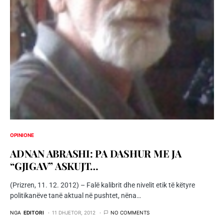
OPINIONE
ADNAN ABRASHI: PA DASHUR ME JA
“GJIGAV” ASKUJT…
(Prizren, 11. 12. 2012) – Falë kalibrit dhe nivelit etik të këtyre
politikanëve tanë aktual në pushtet, nëna…
NGA
EDITORI
11 DHJETOR, 2012
NO COMMENTS