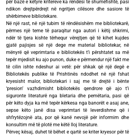
për bazë e këtyre kritereve ka rëndësi të shumëfishtë, pasi
ndikon drejtpërdrejt në ngritjen cilësore dhe sasiore të
shërbimeve bibliotekare.
Në një rast, në një tubim të rëndësishëm me bibliotekarë,
përmes një teme të paraqitur nga autori i këtij shkrimi,
ndër të tjera kishte tërhequr vërejtjen që të kihet kujdes
gjatë pajisjes së një dege me material bibliotekar, në
mënyrë që veprimtaria e bibliotekës t’i përshtatet sa më
tepër mjedisit ku ajo punon, duke e përmendur një fakt me
të cilin ishte ndeshur ai vetë: për shkak që një degë e
Bibliotekës publike të Prishtinës ndodhet në një fshat
kryesisht malor, bibliotekari i saj me të drejtë i bënte
‘presion’ vazhdimisht bibliotekës qendrore që ajo t’i
siguronte literaturë nga bletaria dhe pemëtaria, pasi që
për këto dyja ka më tepër kërkesa nga banorët e asaj ane,
sepse këto janë disa veprimtari të leverdishme që i
shfrytëzojnë ata, por që kanë nevojë për informim dhe
konsultim më të plotë me këtë lloj literature.
Përveç kësaj, duhet të bëhet e qartë se kriter kryesor për të