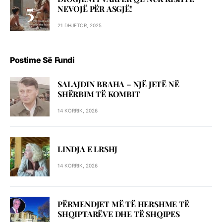
NEVOJË PËR ASGJË!
21 DHJETOR, 2025
Postime Së Fundi
SALAJDIN BRAHA – NJЁ JETЁ NЁ
SHЁRBIM TЁ KOMBIT
14 KORRIK, 2026
LINDJA E LRSHJ
14 KORRIK, 2026
PËRMENDJET MË TË HERSHME TË
SHQIPTARËVE DHE TË SHQIPES