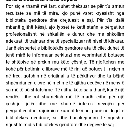
Por siç e thamë më lart, duhet theksuar se për t’u arritur
rezultate sa më të mira, kjo punë varet kryesisht nga
biblioteka qendrore dhe drejtuesit e saj. Për t’ia dalë
mbanë gjithë kësaj, ajo lypset të ketë stafin e përgatitur
profesionalisht në shkallën e duhur dhe me shkollim
adekuat, të trajnuar dhe të specializuar në nivel të kërkuar.
Janë ekspertët e bibliotekës qendrore ata të cilët duhet të
jenë mirë të informuar përkitazi me veprimtaritë botuese
të shtëpive që prekin mu këto çështje. Të njoftohen me
kohë për botimin e librave më të rinj që botuesit i nxjerrin
në treg, qofshin në origjinal a të përkthyer dhe ta bëjnë
shpërndarjen e tyre në rrjetin e të gjitha degëve në mënyrë
sa më të përshtatshme. Të gjitha këto sa u thanë, kanë një
rëndësi dhe rol shumëfish më të madh edhe për një
çështje tjetër dhe me shumë interes: nevojën për
përgatitjen dhe trajnimin e kuadrit të ri për punë në degët e
bibliotekës qendrore, si dhe bashkëpunim të ngushtë
ngushtë midis bibliotekës qendrore dhe degëve të saj.