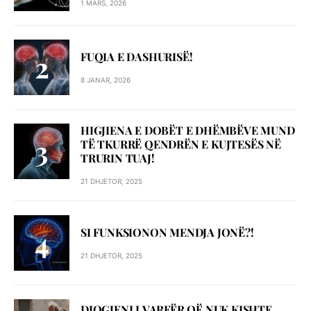
1 MARS, 2026
FUQIA E DASHURISË!
8 JANAR, 2026
HIGJIENA E DOBËT E DHËMBËVE MUND
TË TKURRË QENDRËN E KUJTESËS NË
TRURIN TUAJ!
21 DHJETOR, 2025
SI FUNKSIONON MENDJA JONË?!
21 DHJETOR, 2025
DIOGJENI I VARFËR QË NUK KISHTE