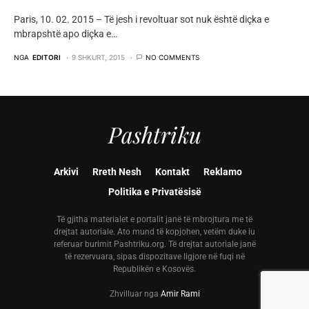
Paris, 10. 02. 2015 – Të jesh i revoltuar sot nuk është diçka e
mbrapshtë apo diçka e…
NGA
EDITORI
9 SHKURT, 2015
NO COMMENTS
Pashtriku
Arkivi
Rreth Nesh
Kontakt
Reklamo
Politika e Privatësisë
Të gjitha materialet e portalit janë të mbrojtura me të
drejtat autoriale. Ato mund të kopjohen, vetëm duke iu
referuar burimit Pashtriku.org. Të drejtat autoriale janë
të rezervuara, sipas dispozitave ligjore në fuqi në
Republikën e Kosovës.
Zhvilluar nga
Amir Rami