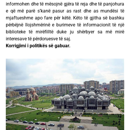
informohen dhe të mësojnë gjëra të reja dhe të panjohura
e që më parë s’kanë pasur as rast dhe as mundësi të
mjaftueshme apo fare për këtë. Këto të gjitha së bashku
përbëjnë llojshmërinë e burimeve të informacionit të një
biblioteke të mirëfilltë duke ju shërbyer sa më mirë
interesave të përdoruesve të saj.
Korrigjimi i politikës së gabuar.