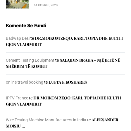
14 KORRIK, 2026
Komente Së Fundi
DR.MOIKOM ZEQO: KARL TOPIA DHE KULTI I
Badwap Desi
te
GJON VLADIMIRIT
SALAJDIN BRAHA – NJЁ JETЁ NЁ
Cement Testing Equipment
te
SHЁRBIM TЁ KOMBIT
LUFTA E KOSHARES
online travel booking
te
DR.MOIKOM ZEQO: KARL TOPIA DHE KULTI I
IPTV France
te
GJON VLADIMIRIT
ALEKSANDËR
Wire Testing Machine Manufacturers in India
te
MOISIU …