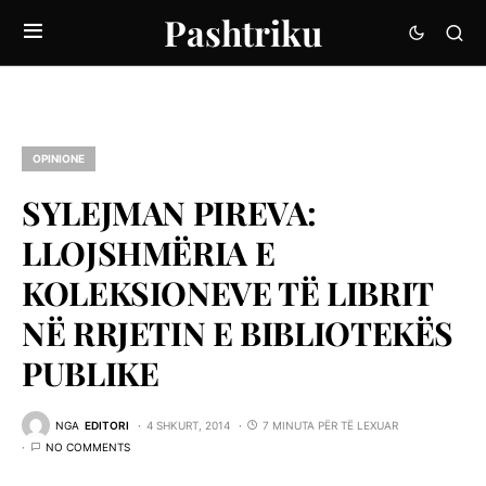
Pashtriku
OPINIONE
SYLEJMAN PIREVA:
LLOJSHMËRIA E
KOLEKSIONEVE TË LIBRIT
NЁ RRJETIN E BIBLIOTEKËS
PUBLIKE
NGA
EDITORI
4 SHKURT, 2014
7 MINUTA PËR TË LEXUAR
NO COMMENTS