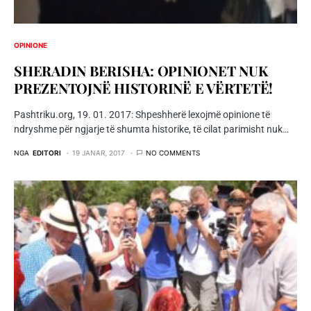
OPINIONE
SHERADIN BERISHA: OPINIONET NUK
PREZENTOJNË HISTORINË E VËRTETË!
Pashtriku.org, 19. 01. 2017: Shpeshherë lexojmë opinione të
ndryshme për ngjarje të shumta historike, të cilat parimisht nuk…
NGA
EDITORI
19 JANAR, 2017
NO COMMENTS