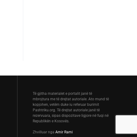
Të gjitha materialet e portalit janë të
mbrojtura me të drejtat autoriale. Ato mund të
kopjohen, vetëm duke iu referuar burimit
Pashtriku.org. Të drejtat autoriale janë të
rezervuara, sipas dispozitave ligjore në fuqi në
Republikën e Kosovës.
Zhvilluar nga
Amir Rami