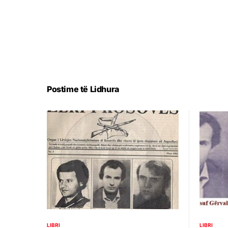
Postime të Lidhura
LIBRI
LIBRI