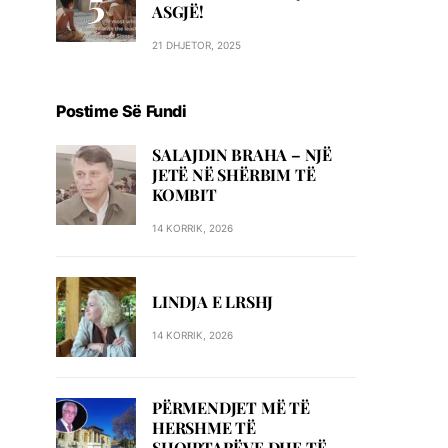
ASGJË!
21 DHJETOR, 2025
Postime Së Fundi
SALAJDIN BRAHA – NJЁ
JETЁ NЁ SHЁRBIM TЁ
KOMBIT
14 KORRIK, 2026
LINDJA E LRSHJ
14 KORRIK, 2026
PËRMENDJET MË TË
HERSHME TË
SHQIPTARËVE DHE TË