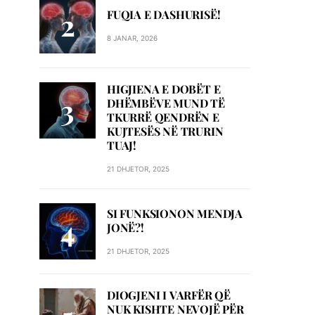
FUQIA E DASHURISË!
8 JANAR, 2026
HIGJIENA E DOBËT E
DHËMBËVE MUND TË
TKURRË QENDRËN E
KUJTESËS NË TRURIN
TUAJ!
21 DHJETOR, 2025
SI FUNKSIONON MENDJA
JONË?!
21 DHJETOR, 2025
DIOGJENI I VARFËR QË
NUK KISHTE NEVOJË PËR