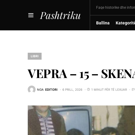
Faqe historike dhe info
Pashtriku
Ballina
Kategorit
LIBRI
VEPRA – 15 – SKEN
NGA
EDITORI
6 PRILL, 2026
1 MINUT PËR TË LEXUAR