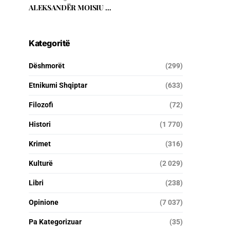
ALEKSANDËR MOISIU …
Kategoritë
Dëshmorët
(299)
Etnikumi Shqiptar
(633)
Filozofi
(72)
Histori
(1 770)
Krimet
(316)
Kulturë
(2 029)
Libri
(238)
Opinione
(7 037)
Pa Kategorizuar
(35)