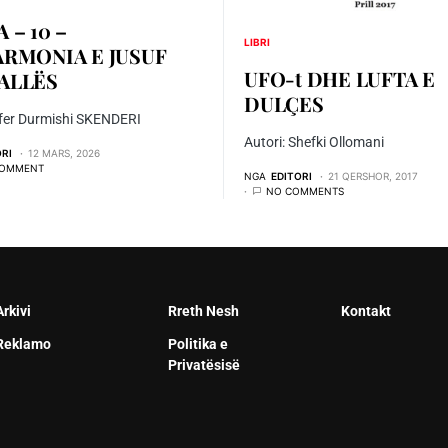
 – 10 –
LIBRI
ARMONIA E JUSUF
UFO-t DHE LUFTA E
ALLËS
DULÇES
fer Durmishi SKENDERI
Autori: Shefki Ollomani
ORI
12 MARS, 2026
COMMENT
NGA
EDITORI
21 QERSHOR, 2017
NO COMMENTS
Arkivi
Rreth Nesh
Kontakt
Reklamo
Politika e
Privatësisë