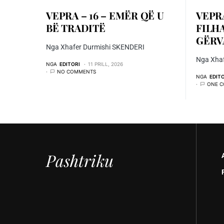
VEPRA – 16 – EMËR QË U
VEPRA
BË TRADITË
FILH
GËRV
Nga Xhafer Durmishi SKENDERI
Nga Xha
NGA
EDITORI
11 PRILL, 2026
NO COMMENTS
NGA
EDIT
ONE 
Pashtriku