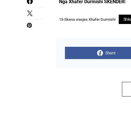
Nga Xhafer Durmishi
SKENDER
I
Shka
15-Skena vrasjes Xhafer Durmishi
Share