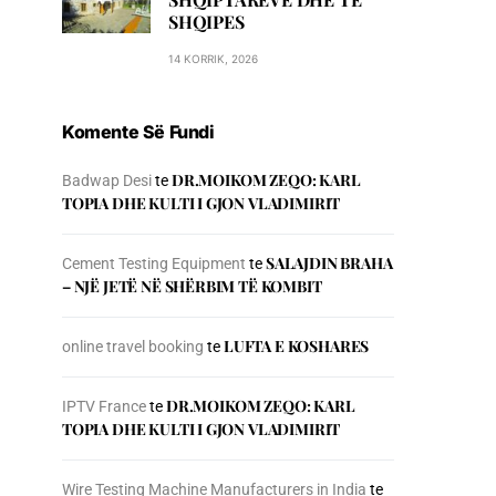
SHQIPES
14 KORRIK, 2026
Komente Së Fundi
DR.MOIKOM ZEQO: KARL
Badwap Desi
te
TOPIA DHE KULTI I GJON VLADIMIRIT
SALAJDIN BRAHA
Cement Testing Equipment
te
– NJЁ JETЁ NЁ SHЁRBIM TЁ KOMBIT
LUFTA E KOSHARES
online travel booking
te
DR.MOIKOM ZEQO: KARL
IPTV France
te
TOPIA DHE KULTI I GJON VLADIMIRIT
Wire Testing Machine Manufacturers in India
te