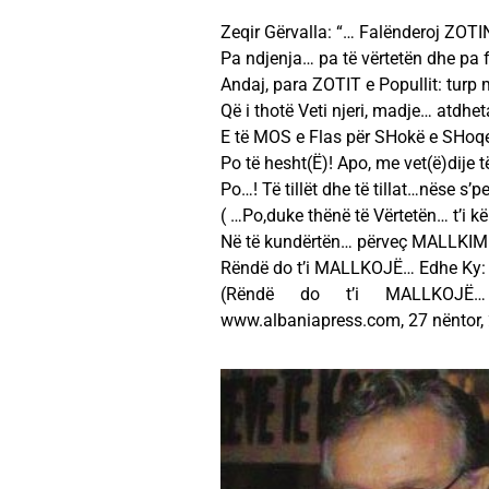
Zeqir Gërvalla: “… Falënderoj ZOTI
Pa ndjenja… pa të vërtetën dhe pa
Andaj, para ZOTIT e Popullit: turp
Që i thotë Veti njeri, madje… atdhet
E të MOS e Flas për SHokë e SHoqe
Po të hesht(Ë)! Apo, me vet(ë)dije
Po…! Të tillët dhe të tillat…nëse s
( …Po,duke thënë të Vërtetën… t’i k
Në të kundërtën… përveç MALLKIM
Rëndë do t’i MALLKOJË… Edhe Ky:
(Rëndë do t’i MALLKOJË… 
www.albaniapress.com, 27 nëntor,