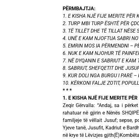
PËRMBAJTJA:
1. E KISHA NJË FIJE MERITE PËR 
2. TURP MBI TURP ËSHTË PËR ÇD
3. TË TILLËT DHE TË TILLAT NËS
4. UNË E KAM NJOFTUA SABRI N
5. EMRIN MOS IA PËRMENDNI – 
6. NUK E KAM NJOHUR TË PAINFE
7. NË DYQANIN E SABRIUT E KAM
8. SABRIUT, SHEFQETIT DHE JUSU
9. KUR DOLI NGA BURGU I PARË –
10. KËRKONI FALJE ZOTIT, POPULL
* * *
1. E KISHA NJË FIJE MERITE PËR
Zeqir Gërvalla: “Andaj, sa i përke
rahatuar në gjirin e Nënës SHQIPËRI
familjeje të vëllait Jusuf; sepse, 
Yjeve tanë, Jusufit, Kadriut e Bar
në krye të Lëvizjes gjith(Ë)Kombëtar