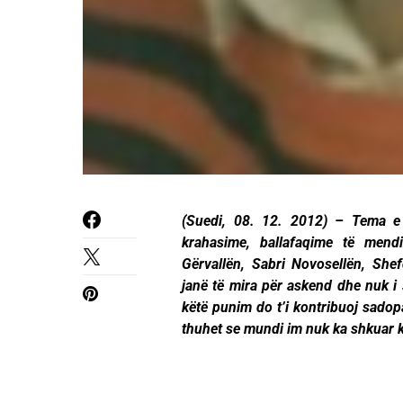
(Suedi, 08. 12. 2012) – Tema e 
krahasime, ballafaqime të mend
Gërvallën, Sabri Novosellën, Sh
janë të mira për askend dhe nuk i 
këtë punim do t’i kontribuoj sadop
thuhet se mundi im nuk ka shkuar k