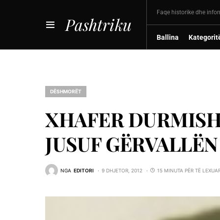
Faqe historike dhe info
Pashtriku
Ballina
Kategorit
DËSHMORËT
XHAFER DURMISH
JUSUF GËRVALLËN
NGA
EDITORI
9 DHJETOR, 2012
15 MINUTA PËR TË LEXUA