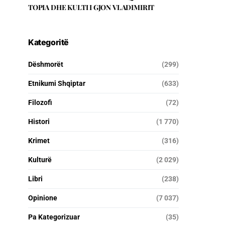
TOPIA DHE KULTI I GJON VLADIMIRIT
Kategoritë
Dëshmorët
(299)
Etnikumi Shqiptar
(633)
Filozofi
(72)
Histori
(1 770)
Krimet
(316)
Kulturë
(2 029)
Libri
(238)
Opinione
(7 037)
Pa Kategorizuar
(35)