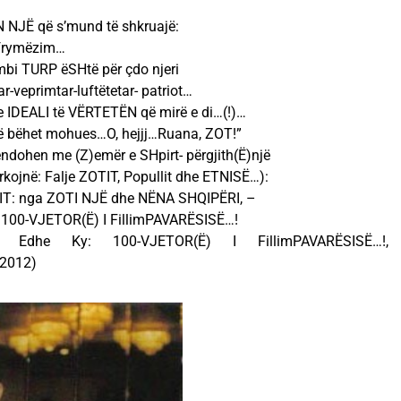
N NJË që s’mund të shkruajë:
 frymëzim…
 mbi TURP ëSHtë për çdo njeri
ar-veprimtar-luftëtetar- patriot…
 IDEALI të VËRTETËN që mirë e di…(!)…
 të bëhet mohues…O, hejjj…Ruana, ZOT!”
’pendohen me (Z)emër e SHpirt- përgjith(Ë)një
ërkojnë: Falje ZOTIT, Popullit dhe ETNISË…):
IT: nga ZOTI NJË dhe NËNA SHQIPËRI, –
 100-VJETOR(Ë) I FillimPAVARËSISË…!
Edhe Ky: 100-VJETOR(Ë) I FillimPAVARËSISË…!,
 2012)