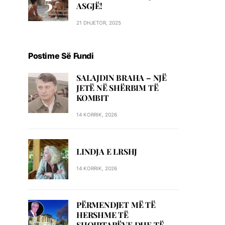
ASGJË!
21 DHJETOR, 2025
Postime Së Fundi
SALAJDIN BRAHA – NJЁ
JETЁ NЁ SHЁRBIM TЁ
KOMBIT
14 KORRIK, 2026
LINDJA E LRSHJ
14 KORRIK, 2026
PËRMENDJET MË TË
HERSHME TË
SHQIPTARËVE DHE TË