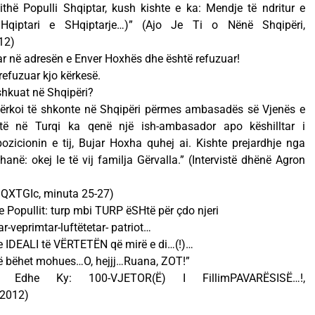
ithë Populli Shqiptar, kush kishte e ka: Mendje të ndritur e
Hqiptari e SHqiptarje…)” (Ajo Je Ti o Nënë Shqipëri,
12)
uar në adresën e Enver Hoxhës dhe është refuzuar!
refuzuar kjo kërkesë.
shkuat në Shqipëri?
ërkoi të shkonte në Shqipëri përmes ambasadës së Vjenës e
të në Turqi ka qenë një ish-ambasador apo këshilltar i
zicionin e tij, Bujar Hoxha quhej ai. Kishte prejardhje nga
anë: okej le të vij familja Gërvalla.” (Intervistë dhënë Agron
XTGIc, minuta 25-27)
e Popullit: turp mbi TURP ëSHtë për çdo njeri
ar-veprimtar-luftëtetar- patriot…
 IDEALI të VËRTETËN që mirë e di…(!)…
 të bëhet mohues…O, hejjj…Ruana, ZOT!”
Edhe Ky: 100-VJETOR(Ë) I FillimPAVARËSISË…!,
 2012)