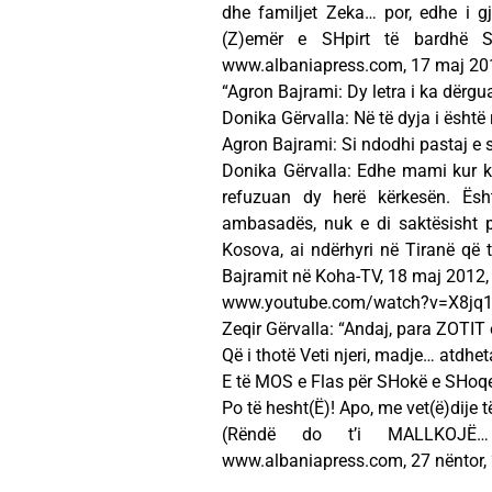
dhe familjet Zeka… por, edhe i gj
(Z)emër e SHpirt të bardhë S
www.albaniapress.com, 17 maj 20
“Agron Bajrami: Dy letra i ka dërg
Donika Gërvalla: Në të dyja i është 
Agron Bajrami: Si ndodhi pastaj e 
Donika Gërvalla: Edhe mami kur k
refuzuan dy herë kërkesën. Ësh
ambasadës, nuk e di saktësisht po
Kosova, ai ndërhyri në Tiranë që th
Bajramit në Koha-TV, 18 maj 2012,
www.youtube.com/watch?v=X8jq1Q
Zeqir Gërvalla: “Andaj, para ZOTIT 
Që i thotë Veti njeri, madje… atdhet
E të MOS e Flas për SHokë e SHoqe
Po të hesht(Ë)! Apo, me vet(ë)dije
(Rëndë do t’i MALLKOJË… 
www.albaniapress.com, 27 nëntor,