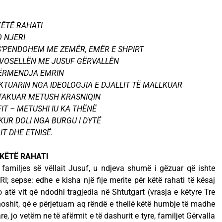
KËTË RAHATI
O NJERI
E S’PENDOHEM ME ZEMËR, EMËR E SHPIRT
OVOSELLËN ME JUSUF GËRVALLËN
PËRMENDJA EMRIN
KTUARIN NGA IDEOLOGJIA E DJALLIT TË MALLKUAR
 TAKUAR METUSH KRASNIQIN
FIT – METUSHI IU KA THËNË
 KUR DOLI NGA BURGU I DYTË
IT DHE ETNISË.
 KËTË RAHATI
t familjes së vëllait Jusuf, u ndjeva shumë i gëzuar që ishte
; sepse: edhe e kisha një fije merite për këtë rahati të kësaj
po atë vit që ndodhi tragjedia në Shtutgart (vrasja e këtyre Tre
dhoshit, që e përjetuam aq rëndë e thellë këtë humbje të madhe
e, jo vetëm ne të afërmit e të dashurit e tyre, familjet Gërvalla