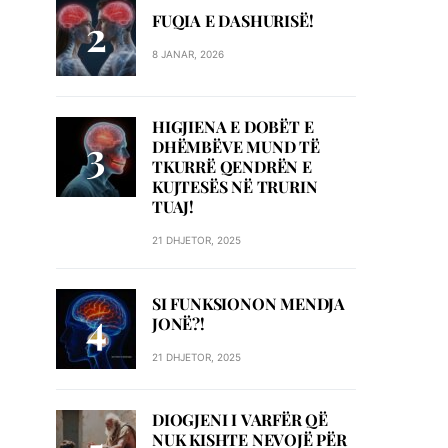
FUQIA E DASHURISË!
8 JANAR, 2026
HIGJIENA E DOBËT E
DHËMBËVE MUND TË
TKURRË QENDRËN E
KUJTESËS NË TRURIN
TUAJ!
21 DHJETOR, 2025
SI FUNKSIONON MENDJA
JONË?!
21 DHJETOR, 2025
DIOGJENI I VARFËR QË
NUK KISHTE NEVOJË PËR