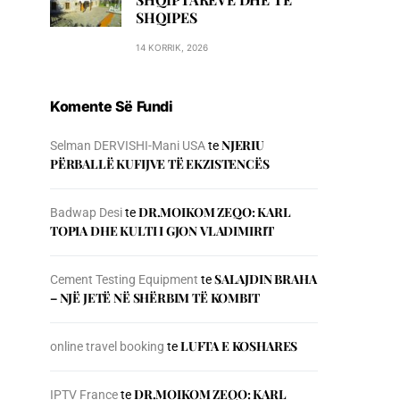
SHQIPES
14 KORRIK, 2026
Komente Së Fundi
NJERIU
Selman DERVISHI-Mani USA
te
PЁRBALLЁ KUFIJVE TЁ EKZISTENCЁS
DR.MOIKOM ZEQO: KARL
Badwap Desi
te
TOPIA DHE KULTI I GJON VLADIMIRIT
SALAJDIN BRAHA
Cement Testing Equipment
te
– NJЁ JETЁ NЁ SHЁRBIM TЁ KOMBIT
LUFTA E KOSHARES
online travel booking
te
DR.MOIKOM ZEQO: KARL
IPTV France
te