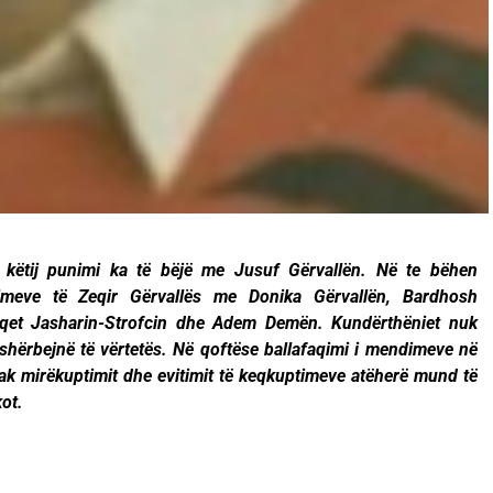
këtij punimi ka të bëjë me Jusuf Gërvallën. Në te bëhen
imeve të Zeqir Gërvallës me Donika Gërvallën, Bardhosh
efqet Jasharin-Strofcin dhe Adem Demën. Kundërthëniet nuk
shërbejnë të vërtetës. Në qoftëse ballafaqimi i mendimeve në
ak mirëkuptimit dhe evitimit të keqkuptimeve atëherë mund të
ot.