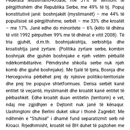
Federata Muslimano-Kroate, me 51% të territorit të
përgjithshëm dhe Republika Serbe, me 49% të tij. Popuj
konstitutivë janë: boshnjakët (myslimanët) – me 44% të
popullsisë së përgjithshme, serbët – me 33% dhe kroatët
– me 17%. Janë edhe do minoritete – 6% (këto të dhëna
të vitit 1992 përputhen 99% me të dhënat e vitit 2008). Të
tria gjuhët, d.m.th. boshnjakishtja, serbishtja dhe
kroatishtja janë zyrtare. (Politika zyrtare serbe, kombin
boshnjak dhe gjuhën boshnjake e njeh vetëm përballë
ndërkombëtarëve. Përndryshe shkolla serbe nuk njeh
komb dhe gjuhë boshnjake). Me fjalë të tjera, Bosnja dhe
Hercegovina përbëhet prej dy njësive politiko-territoriale
dhe prej tre popujve shtetformues. Derisa serbët kanë
entitet të veçantë, myslimanët dhe kroatët kanë entitet të
përbashkët. Edhe kroatët duan entitetin (territorin) e vet,
ndaj me zgjidhjen e Dejtonit nuk janë të kënaqur.
Uashingtoni dhe Berlini duket sikur i thonë Zagrebit: Me
ndihmën e “Stuhisë” i dhamë fund separatizmit serb në
Kroaci. Rrjedhimisht, kroatët në BH duhet të pajtohen me