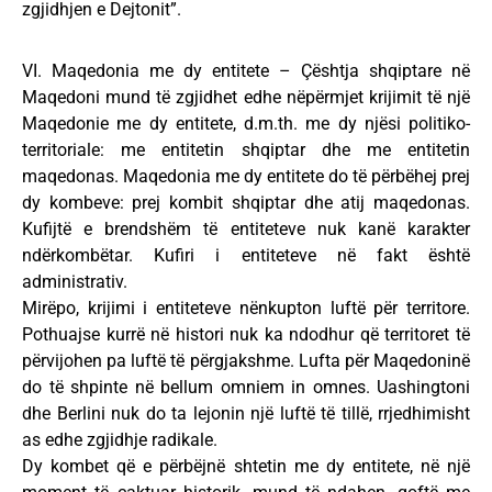
zgjidhjen e Dejtonit”.
VI. Maqedonia me dy entitete – Çështja shqiptare në
Maqedoni mund të zgjidhet edhe nëpërmjet krijimit të një
Maqedonie me dy entitete, d.m.th. me dy njësi politiko-
territoriale: me entitetin shqiptar dhe me entitetin
maqedonas. Maqedonia me dy entitete do të përbëhej prej
dy kombeve: prej kombit shqiptar dhe atij maqedonas.
Kufijtë e brendshëm të entiteteve nuk kanë karakter
ndërkombëtar. Kufiri i entiteteve në fakt është
administrativ.
Mirëpo, krijimi i entiteteve nënkupton luftë për territore.
Pothuajse kurrë në histori nuk ka ndodhur që territoret të
përvijohen pa luftë të përgjakshme. Lufta për Maqedoninë
do të shpinte në bellum omniem in omnes. Uashingtoni
dhe Berlini nuk do ta lejonin një luftë të tillë, rrjedhimisht
as edhe zgjidhje radikale.
Dy kombet që e përbëjnë shtetin me dy entitete, në një