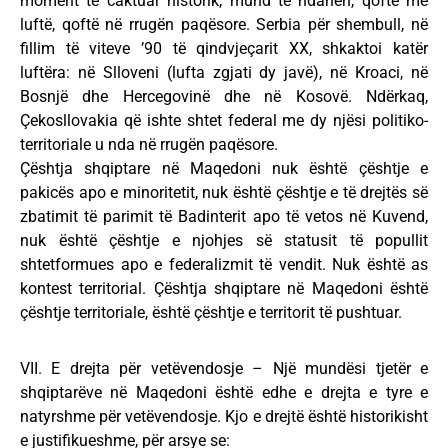
moment të caktuar historik, mund të ndahen, qoftë me
luftë, qoftë në rrugën paqësore. Serbia për shembull, në
fillim të viteve ’90 të qindvjeçarit XX, shkaktoi katër
luftëra: në Slloveni (lufta zgjati dy javë), në Kroaci, në
Bosnjë dhe Hercegovinë dhe në Kosovë. Ndërkaq,
Çekosllovakia që ishte shtet federal me dy njësi politiko-
territoriale u nda në rrugën paqësore.
Çështja shqiptare në Maqedoni nuk është çështje e
pakicës apo e minoritetit, nuk është çështje e të drejtës së
zbatimit të parimit të Badinterit apo të vetos në Kuvend,
nuk është çështje e njohjes së statusit të popullit
shtetformues apo e federalizmit të vendit. Nuk është as
kontest territorial. Çështja shqiptare në Maqedoni është
çështje territoriale, është çështje e territorit të pushtuar.
VII. E drejta për vetëvendosje – Një mundësi tjetër e
shqiptarëve në Maqedoni është edhe e drejta e tyre e
natyrshme për vetëvendosje. Kjo e drejtë është historikisht
e justifikueshme, për arsye se: