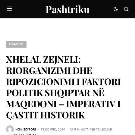
Pashtriku
OPINIONE
XHELAL ZEJNELI:
RIORGANIZIMI DHE
RIPOZICIONIMI I FAKTORI
POLITIK SHQIPTAR NË
MAQEDONI – IMPERATIV I
ÇASTIT HISTORIK
NGA
EDITORI
13 KORRIK, 2020
9 MINUTA PËR TË LEXUAR