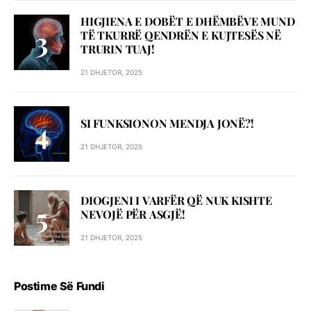
HIGJIENA E DOBËT E DHËMBËVE MUND
TË TKURRË QENDRËN E KUJTESËS NË
TRURIN TUAJ!
21 DHJETOR, 2025
SI FUNKSIONON MENDJA JONË?!
21 DHJETOR, 2025
DIOGJENI I VARFËR QË NUK KISHTE
NEVOJË PËR ASGJË!
21 DHJETOR, 2025
Postime Së Fundi