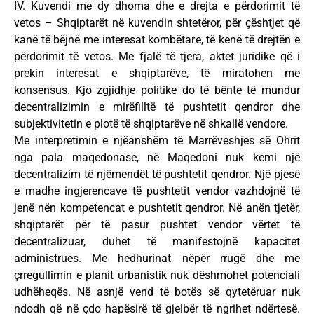
IV. Kuvendi me dy dhoma dhe e drejta e përdorimit të
vetos – Shqiptarët në kuvendin shtetëror, për çështjet që
kanë të bëjnë me interesat kombëtare, të kenë të drejtën e
përdorimit të vetos. Me fjalë të tjera, aktet juridike që i
prekin interesat e shqiptarëve, të miratohen me
konsensus. Kjo zgjidhje politike do të bënte të mundur
decentralizimin e mirëfilltë të pushtetit qendror dhe
subjektivitetin e plotë të shqiptarëve në shkallë vendore.
Me interpretimin e njëanshëm të Marrëveshjes së Ohrit
nga pala maqedonase, në Maqedoni nuk kemi një
decentralizim të njëmendët të pushtetit qendror. Një pjesë
e madhe ingjerencave të pushtetit vendor vazhdojnë të
jenë nën kompetencat e pushtetit qendror. Në anën tjetër,
shqiptarët për të pasur pushtet vendor vërtet të
decentralizuar, duhet të manifestojnë kapacitet
administrues. Me hedhurinat nëpër rrugë dhe me
çrregullimin e planit urbanistik nuk dëshmohet potenciali
udhëheqës. Në asnjë vend të botës së qytetëruar nuk
ndodh që në çdo hapësirë të gjelbër të ngrihet ndërtesë.