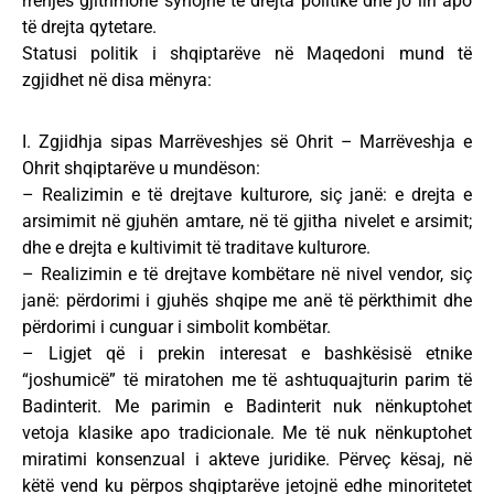
rrënjës gjithmonë synojnë të drejta politike dhe jo liri apo
të drejta qytetare.
Statusi politik i shqiptarëve në Maqedoni mund të
zgjidhet në disa mënyra:
I. Zgjidhja sipas Marrëveshjes së Ohrit – Marrëveshja e
Ohrit shqiptarëve u mundëson:
– Realizimin e të drejtave kulturore, siç janë: e drejta e
arsimimit në gjuhën amtare, në të gjitha nivelet e arsimit;
dhe e drejta e kultivimit të traditave kulturore.
– Realizimin e të drejtave kombëtare në nivel vendor, siç
janë: përdorimi i gjuhës shqipe me anë të përkthimit dhe
përdorimi i cunguar i simbolit kombëtar.
– Ligjet që i prekin interesat e bashkësisë etnike
“joshumicë” të miratohen me të ashtuquajturin parim të
Badinterit. Me parimin e Badinterit nuk nënkuptohet
vetoja klasike apo tradicionale. Me të nuk nënkuptohet
miratimi konsenzual i akteve juridike. Përveç kësaj, në
këtë vend ku përpos shqiptarëve jetojnë edhe minoritetet