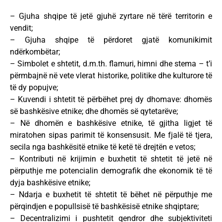
– Gjuha shqipe të jetë gjuhë zyrtare në tërë territorin e
vendit;
– Gjuha shqipe të përdoret gjatë komunikimit
ndërkombëtar;
– Simbolet e shtetit, d.m.th. flamuri, himni dhe stema – t’i
përmbajnë në vete vlerat historike, politike dhe kulturore të
të dy popujve;
– Kuvendi i shtetit të përbëhet prej dy dhomave: dhomës
së bashkësive etnike; dhe dhomës së qytetarëve;
– Në dhomën e bashkësive etnike, të gjitha ligjet të
miratohen sipas parimit të konsensusit. Me fjalë të tjera,
secila nga bashkësitë etnike të ketë të drejtën e vetos;
– Kontributi në krijimin e buxhetit të shtetit të jetë në
përputhje me potencialin demografik dhe ekonomik të të
dyja bashkësive etnike;
– Ndarja e buxhetit të shtetit të bëhet në përputhje me
përqindjen e popullsisë të bashkësisë etnike shqiptare;
– Decentralizimi i pushtetit qendror dhe subjektiviteti