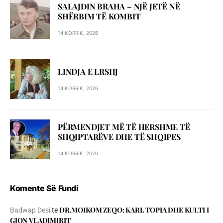
SALAJDIN BRAHA – NJЁ JETЁ NЁ
SHЁRBIM TЁ KOMBIT
14 KORRIK, 2026
LINDJA E LRSHJ
14 KORRIK, 2026
PËRMENDJET MË TË HERSHME TË
SHQIPTARËVE DHE TË SHQIPES
14 KORRIK, 2026
Komente Së Fundi
DR.MOIKOM ZEQO: KARL TOPIA DHE KULTI I
Badwap Desi
te
GJON VLADIMIRIT