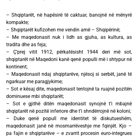
– Shqiptarët, në hapësirë të caktuar, banojnë në mënyrë
kompakte;
– Shqiptarët kufizohen me vendin amë – Shqipërinë;
– Me maqedonasit nuk i lidh as gjuha, as kultura, as
tradita dhe as feja;
– Ç’prej vitit 1912, përkatësisht 1944 deri më sot,
shqiptarët në Maqedoni kanë qenë populli më i shtypur në
kontinent;
– Maqedonasit ndaj shqiptarëve, njësoj si serbët, janë të
ngarkuar me paragjykime;
– Sot e kësaj dite, maqedonasit tentojnë ta ruajnë pozitën
dominuese mbi shqiptarët;
– Sot e gjithë ditën maqedonasit synojnë t’i mbajnë
shqiptarët në pozitë inferiore dhe t’i shndërrojnë në koloni;
– Duke qenë popull me identitet të diskutueshëm,
maqedonasit janë në mosmarrëveshje me fqinjët. Kjo –
pa fajin e shqiptarëve – e zvarrit procesin euro-integrues