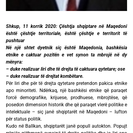
Shkup, 11 korrik 2020: Çështja shqiptare në Maqedoni
është çështje territoriale, është çështje e territorit të
pushtuar
Në një shtet dyetnik siç është Maqedonia, bashkësia
etnike e caktuar pozitën e vet synon ta mbrojë në dy
mënyra:
– duke realizuar liri dhe të drejta të caktuara qytetare; ose
– duke realizuar të drejtat kombëtare.
Për liri dhe për të drejta qytetare pretendon pakica etnike
apo minoriteti. Ndërkaq, një bashkësi etnike që paraqet
forcë demografike, krijuese, prodhuese, mbrojtëse, që
posedon dimension historik dhe që paraqet vlerë politike e
intelektuale – siç janë shqiptarët në Maqedoni – lufton
për status politik.
Kudo në Ballkan, shqiptarët janë popull autokton. Popujt