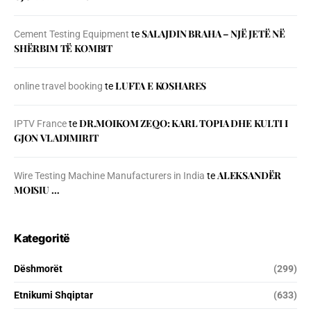
SALAJDIN BRAHA – NJЁ JETЁ NЁ
Cement Testing Equipment
te
SHЁRBIM TЁ KOMBIT
LUFTA E KOSHARES
online travel booking
te
DR.MOIKOM ZEQO: KARL TOPIA DHE KULTI I
IPTV France
te
GJON VLADIMIRIT
ALEKSANDËR
Wire Testing Machine Manufacturers in India
te
MOISIU …
Kategoritë
Dëshmorët
(299)
Etnikumi Shqiptar
(633)