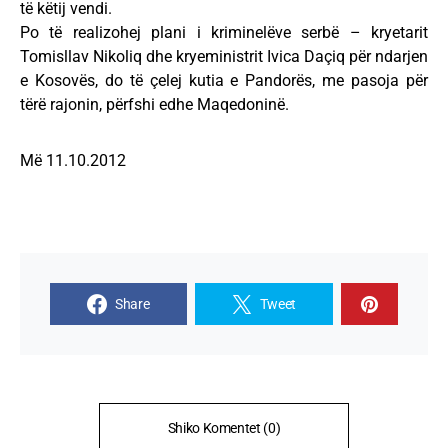
të këtij vendi.
Po të realizohej plani i kriminelëve serbë – kryetarit
Tomisllav Nikoliq dhe kryeministrit Ivica Daçiq për ndarjen
e Kosovës, do të çelej kutia e Pandorës, me pasoja për
tërë rajonin, përfshi edhe Maqedoninë.
Më 11.10.2012
Share
Tweet
Shiko Komentet (0)