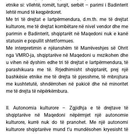
etnike si: vllehtë, romët, turqit, serbët – parimi i Badinterit
lehtë mund të keqpërdoret.
Me tri të drejtat e lartpërmendura, d.m.th. me të drejtat
kulturore, me të drejtat kombëtare në nivel vendor dhe me
parimin e Badinterit, shqiptarët në Maqedoni nuk e kanë
statusin e popullit shtetformues.
Me interpretimin e njëanshëm të Marrëveshjes së Ohrit
nga VMRO-ja, shqiptarëve në Maqedoni u rrezikohen dhe
u vihen në dyshim edhe tri të drejtat e lartpërmendura, të
parashikuara me të. Rrjedhimisht shqiptarët, prej një
bashkësie etnike me të drejta të pjesshme, të mbrojtura
me kushtetutë, shndërrohen në pakicë dhe në minoritet
me të drejta të nëpërkëmbura.
II. Autonomia kulturore – Zgjidhja e të drejtave të
shqiptarëve në Maqedoni nëpërmjet një autonomie
kulturore, kurrë nuk do të pranohet. Me një autonomi
kulturore shqiptarëve mund t’u mundësohen kryesisht të