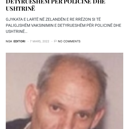
DETYRUESHËM PËR POLICINË DHE
USHTRINË
GJYKATA E LARTË NË ZELANDËN E RE RRËZON SI TË
PALIGJSHËM VAKSINIMIN E DETYRUESHËM PËR POLICINË DHE
USHTRINË…
NGA
EDITORI
7 MARS, 2022
NO COMMENTS