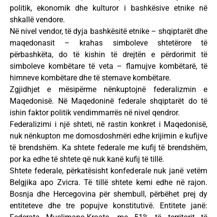
politik, ekonomik dhe kulturor i bashkësive etnike në
shkallë vendore.
Në nivel vendor, të dyja bashkësitë etnike – shqiptarët dhe
maqedonasit – krahas simboleve shtetërore të
përbashkëta, do të kishin të drejtën e përdorimit të
simboleve kombëtare të veta – flamujve kombëtarë, të
himneve kombëtare dhe të stemave kombëtare.
Zgjidhjet e mësipërme nënkuptojnë federalizmin e
Maqedonisë. Në Maqedoninë federale shqiptarët do të
ishin faktor politik vendimmarrës në nivel qendror.
Federalizimi i një shteti, në rastin konkret i Maqedonisë,
nuk nënkupton me domosdoshmëri edhe krijimin e kufijve
të brendshëm. Ka shtete federale me kufij të brendshëm,
por ka edhe të shtete që nuk kanë kufij të tillë.
Shtete federale, përkatësisht konfederale nuk janë vetëm
Belgjika apo Zvicra. Të tillë shtete kemi edhe në rajon.
Bosnja dhe Hercegovina për shembull, përbëhet prej dy
entiteteve dhe tre popujve konstitutivë. Entitete janë: