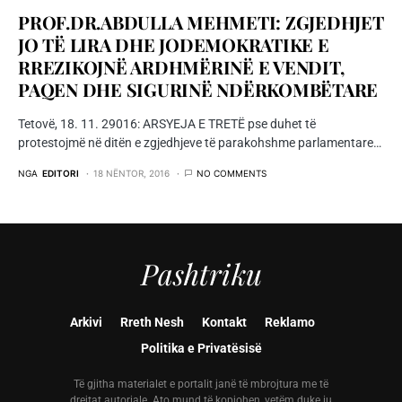
PROF.DR.ABDULLA MEHMETI: ZGJEDHJET
JO TË LIRA DHE JODEMOKRATIKE E
RREZIKOJNË ARDHMËRINË E VENDIT,
PAQEN DHE SIGURINË NDËRKOMBËTARE
Tetovë, 18. 11. 29016: ARSYEJA E TRETË pse duhet të
protestojmë në ditën e zgjedhjeve të parakohshme parlamentare…
NGA
EDITORI
18 NËNTOR, 2016
NO COMMENTS
Pashtriku
Arkivi
Rreth Nesh
Kontakt
Reklamo
Politika e Privatësisë
Të gjitha materialet e portalit janë të mbrojtura me të
drejtat autoriale. Ato mund të kopjohen, vetëm duke iu