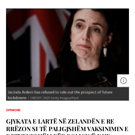
OPINIONE
GJYKATA E LARTË NË ZELANDËN E RE
RRËZON SI TË PALIGJSHËM VAKSINIMIN E