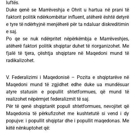
luftës.
Duke qenë se Marrëveshja e Ohrit u hartua në prani të
faktorit politik ndërkombëtar influent, atëherë është detyrë
e tyre të ndërhyjnë menjëherë për ta ndaluar diskreditimin
e saj.
Po qe se nuk ndërpritet nëpërkëmbja e Marrëveshjes,
atëherë faktori politik shqiptar duhet të riorganizohet. Me
fjalë të tjera, çështja shqiptare në Maqedoni mund të
radikalizohet.
V. Federalizimi i Maqedonisë – Pozita e shqiptarëve në
Maqedoni mund të zgjidhet edhe duke ua mundësuar
atyre statusin e popullit shtetformues, që mund të
realizohet nëpërmjet federalizmit të saj.
Për të qenë shqiptarët popull shtetformues, nevojitet që
Maqedonia të përkufizohet me kushtetutë si vend i dy
popujve: i popullit shqiptar dhe i popullit maqedonas. Me
këtë nënkuptohet që: