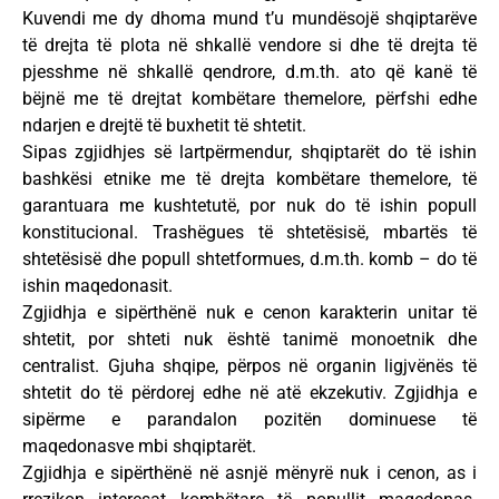
Kuvendi me dy dhoma mund t’u mundësojë shqiptarëve
të drejta të plota në shkallë vendore si dhe të drejta të
pjesshme në shkallë qendrore, d.m.th. ato që kanë të
bëjnë me të drejtat kombëtare themelore, përfshi edhe
ndarjen e drejtë të buxhetit të shtetit.
Sipas zgjidhjes së lartpërmendur, shqiptarët do të ishin
bashkësi etnike me të drejta kombëtare themelore, të
garantuara me kushtetutë, por nuk do të ishin popull
konstitucional. Trashëgues të shtetësisë, mbartës të
shtetësisë dhe popull shtetformues, d.m.th. komb – do të
ishin maqedonasit.
Zgjidhja e sipërthënë nuk e cenon karakterin unitar të
shtetit, por shteti nuk është tanimë monoetnik dhe
centralist. Gjuha shqipe, përpos në organin ligjvënës të
shtetit do të përdorej edhe në atë ekzekutiv. Zgjidhja e
sipërme e parandalon pozitën dominuese të
maqedonasve mbi shqiptarët.
Zgjidhja e sipërthënë në asnjë mënyrë nuk i cenon, as i