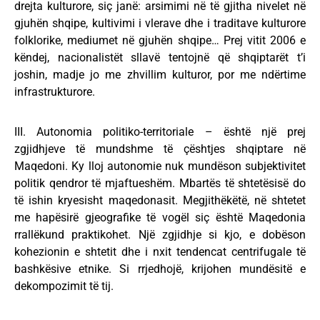
drejta kulturore, siç janë: arsimimi në të gjitha nivelet në
gjuhën shqipe, kultivimi i vlerave dhe i traditave kulturore
folklorike, mediumet në gjuhën shqipe… Prej vitit 2006 e
këndej, nacionalistët sllavë tentojnë që shqiptarët t’i
joshin, madje jo me zhvillim kulturor, por me ndërtime
infrastrukturore.
III. Autonomia politiko-territoriale – është një prej
zgjidhjeve të mundshme të çështjes shqiptare në
Maqedoni. Ky lloj autonomie nuk mundëson subjektivitet
politik qendror të mjaftueshëm. Mbartës të shtetësisë do
të ishin kryesisht maqedonasit. Megjithëkëtë, në shtetet
me hapësirë gjeografike të vogël siç është Maqedonia
rrallëkund praktikohet. Një zgjidhje si kjo, e dobëson
kohezionin e shtetit dhe i nxit tendencat centrifugale të
bashkësive etnike. Si rrjedhojë, krijohen mundësitë e
dekompozimit të tij.