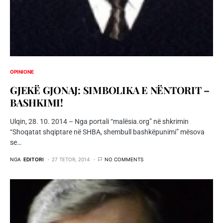
OPINIONE
GJEKË GJONAJ: SIMBOLIKA E NËNTORIT –
BASHKIMI!
Ulqin, 28. 10. 2014 – Nga portali “malësia.org” në shkrimin
“Shoqatat shqiptare në SHBA, shembull bashkëpunimi” mësova
se…
NGA
EDITORI
27 TETOR, 2014
NO COMMENTS