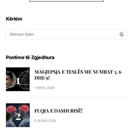
Kërkim
Postime të Zgjedhura
MAGJEPSJA E TESLËS ME NUMRAT 3, 6
DHE 9!
1 MARS, 2026
FUQIA E DASHURISË!
8 JANAR, 2026