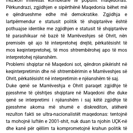
rrezikon interesat kombëtare të popullit maqedonas.
Përkundrazi, zgjidhjen e sipërthënë Maqedonia bëhet më
e qëndrueshme edhe më demokratike. Zgjidhja e
lartpërmendur e statusit politik të shqiptarëve është
pothuajse identike me zgjidhjen e statusit të shqiptarëve
të parashikuar në bazë të Marrëveshjes së Ohrit, nën
premisën që ajo të interpretohej drejtë, përkatësisht të
mos keqinterpretohej, të mos shtrembërohej apo të mos
interpretohej njëanshëm.
Problemi shqiptar në Maqedoni sot, qëndron pikërisht në
keqinterpretimin dhe në shtrembërimin e Marrëveshjes së
Ohrit, përkatësisht në interpretimin e njëanshëm të saj.
Duke qenë se Marrëveshja e Ohrit paraqet zgjidhje të
pjesshme të çështjes shqiptare në Maqedoni dhe duke
qenë se interpretimi i njëanshëm i saj këtë zgjidhje të
pjesshme akoma më shumë e diskrediton, atëherë
rezulton fakti se ultra-nacionalistët maqedonas: tentojnë
ta mohojnë luftën e 2001-shit, nuk duan ta njohin UÇK-në
dhe kanë për qëllim ta komprometojnë krahun politik të