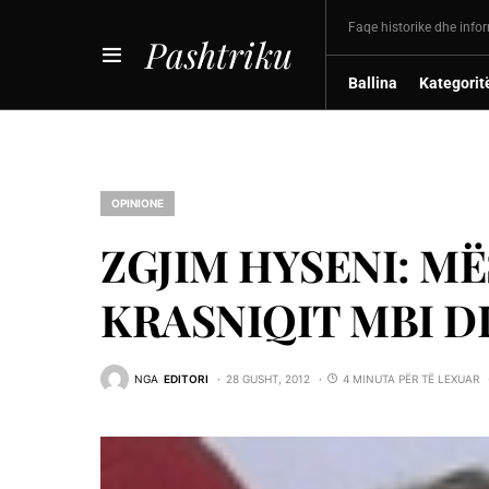
Faqe historike dhe info
Pashtriku
Ballina
Kategorit
OPINIONE
ZGJIM HYSENI: MË
KRASNIQIT MBI 
NGA
EDITORI
28 GUSHT, 2012
4 MINUTA PËR TË LEXUAR