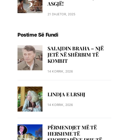
ASGJË!
21 DHJETOR, 2025
Postime Së Fundi
SALAJDIN BRAHA – NJЁ
JETЁ NЁ SHЁRBIM TЁ
KOMBIT
14 KORRIK, 2026
LINDJA E LRSHJ
14 KORRIK, 2026
PËRMENDJET MË TË
HERSHME TË
SHQIPTARËVE DHE TË