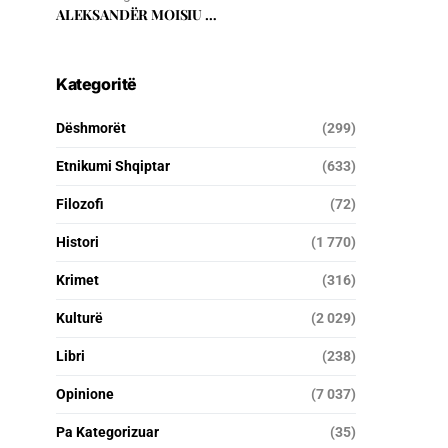
ALEKSANDËR MOISIU …
Kategoritë
Dëshmorët
(299)
Etnikumi Shqiptar
(633)
Filozofi
(72)
Histori
(1 770)
Krimet
(316)
Kulturë
(2 029)
Libri
(238)
Opinione
(7 037)
Pa Kategorizuar
(35)