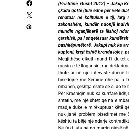
(Prishtinë, Gusht 2012) – Jakup Kra
çkado qoftë (bile edhe për vetë dia
rehatuar në kolltukun e tij, larg 
zakonshëm, kundër ndonjë individi
mundin nganjëherë ta lëshoj ndon
çarshisë, pa i shqetësuar kundërsh
bashkëpunëtorë. Jakupi nuk ka armi
kuptoni, krejt është brenda lojës, pa
Megjithëse dikujt mund t’i duket 
masin e të llogarisin, me deklarim
thotë ai në një intervistë dhënë
bisedojnë me Serbinë dhe pa u f
mbahen, çështja është se si do të b
Për Krasniqin nuk ka kurrfarë lidhj
shtetin, me një shtet që na e mban 
madje duke e mirëkuptuar këtë që
nuk janë problem bisedimet me Se
kështu ta bëjë një ndarje kontradik
Në fakt, ata që po marrin pjesë në 