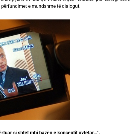
he përfundimet e mundshme të dialogut.
rtuar si shtet mbi bazën e konceptit qytetar…”.