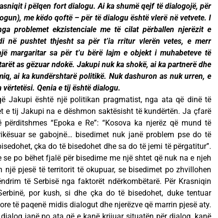
sniqit i pëlqen fort dialogu. Ai ka shumë qejf të dialogojë, për
logun), me këdo qoftë – për të dialogu është vlerë në vetvete. I
nga problemet ekzistenciale me të cilat përballen njerëzit e
 në pushtet thjesht sa për t’ia rritur vlerën vetes, e merr
jë margaritar sa për t’u bërë lajm e objekt i muhabeteve të
tarët as gëzuar ndokë. Jakupi nuk ka shokë, ai ka partnerë dhe
q, ai ka kundërshtarë politikë. Nuk dashuron as nuk urren, e
 vërtetësi. Qenia e tij është dialogu.
që Jakupi është një politikan pragmatist, nga ata që dinë të
et e tij Jakupi na e dëshmon saktësisht të kundërtën. Ja çfarë
 të përditshmes “Epoka e Re”: “Kosova ka njerëz që mund të
rikësuar se gabojnë… bisedimet nuk janë problem pse do të
isedohet, çka do të bisedohet dhe sa do të jemi të përgatitur”.
e se po bëhet fjalë për bisedime me një shtet që nuk na e njeh
një pjesë të territorit të okupuar, se bisedimet po zhvillohen
ndrim të Serbisë nga faktorët ndërkombëtarë. Për Krasniqin
rbinë, por kush, si dhe çka do të bisedohet, duke tentuar
tore të paqenë midis dialogut dhe njerëzve që marrin pjesë aty.
dialog janë po ata që e kanë krijuar situatën për dialog, kanë