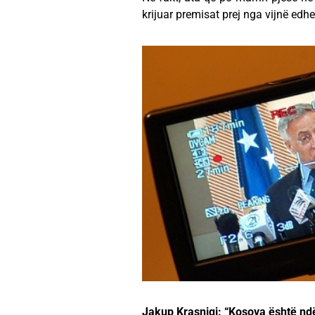
krijuar premisat prej nga vijnë ed
Jakup Krasniqi: “Kosova është ndë