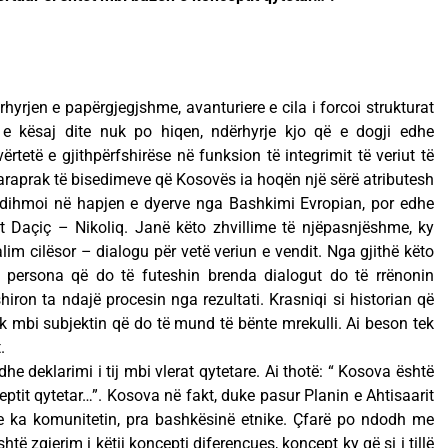
rhyrjen e papërgjegjshme, avanturiere e cila i forcoi strukturat
ot e kësaj dite nuk po hiqen, ndërhyrje kjo që e dogji edhe
ërtetë e gjithpërfshirëse në funksion të integrimit të veriut të
araprak të bisedimeve që Kosovës ia hoqën një sërë atributesh
 ndihmoi në hapjen e dyerve nga Bashkimi Evropian, por edhe
st Daçiç – Nikoliq. Janë këto zhvillime të njëpasnjëshme, ky
alim cilësor – dialogu për vetë veriun e vendit. Nga gjithë këto
dy persona që do të futeshin brenda dialogut do të rrënonin
hiron ta ndajë procesin nga rezultati. Krasniqi si historian që
ik mbi subjektin që do të mund të bënte mrekulli. Ai beson tek
.
dhe deklarimi i tij mbi vlerat qytetare. Ai thotë: “ Kosova është
ptit qytetar…”. Kosova në fakt, duke pasur Planin e Ahtisaarit
 e ka komunitetin, pra bashkësinë etnike. Çfarë po ndodh me
ë zgjerim i këtij koncepti diferencues, koncept ky që si i tillë