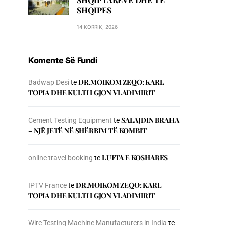
SHQIPES
14 KORRIK, 2026
Komente Së Fundi
DR.MOIKOM ZEQO: KARL
Badwap Desi
te
TOPIA DHE KULTI I GJON VLADIMIRIT
SALAJDIN BRAHA
Cement Testing Equipment
te
– NJЁ JETЁ NЁ SHЁRBIM TЁ KOMBIT
LUFTA E KOSHARES
online travel booking
te
DR.MOIKOM ZEQO: KARL
IPTV France
te
TOPIA DHE KULTI I GJON VLADIMIRIT
Wire Testing Machine Manufacturers in India
te