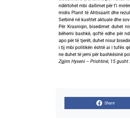
ndërtohet mbi dallimet për t’i mirë
midis Planit të Ahtisaarit dhe rezu
Serbinë në kushtet aktuale dhe sovra
Për Krasniqin, bisedimet duhet nis
bëhemi bashkë, qoftë edhe për nd
apo për të tjerët, duhet nisur bis
i tij mbi politikën është ai i tufës
ne duhet të jemi për bashkësinë po
Zgjim Hyseni – Prishtinë, 15 gusht
Share