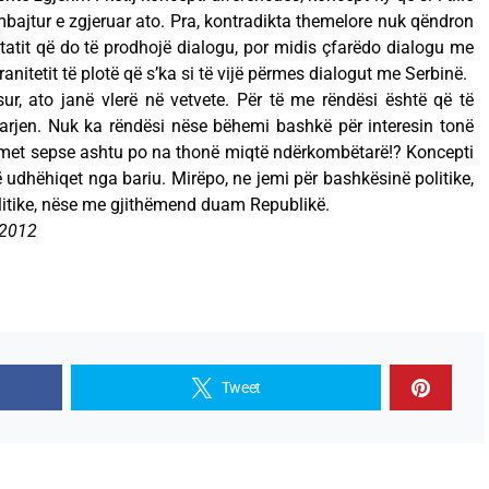
mbajtur e zgjeruar ato. Pra, kontradikta themelore nuk qëndron
ltatit që do të prodhojë dialogu, por midis çfarëdo dialogu me
nitetit të plotë që s’ka si të vijë përmes dialogut me Serbinë.
ur, ato janë vlerë në vetvete. Për të me rëndësi është që të
arjen. Nuk ka rëndësi nëse bëhemi bashkë për interesin tonë
edimet sepse ashtu po na thonë miqtë ndërkombëtarë!? Koncepti
 që udhëhiqet nga bariu. Mirëpo, ne jemi për bashkësinë politike,
litike, nëse me gjithëmend duam Republikë.
 2012
Tweet