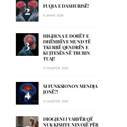
FUQIA E DASHURISË!
8 JANAR, 2026
HIGJIENA E DOBËT E
DHËMBËVE MUND TË
TKURRË QENDRËN E
KUJTESËS NË TRURIN
TUAJ!
21 DHJETOR, 2025
SI FUNKSIONON MENDJA
JONË?!
21 DHJETOR, 2025
DIOGJENI I VARFËR QË
NUK KISHTE NEVOJË PËR