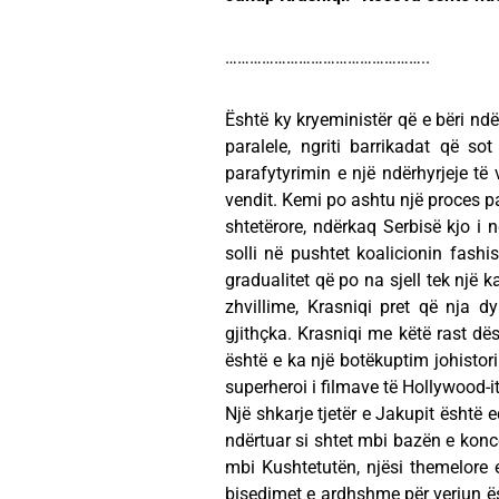
…………………………………………..
Është ky kryeministër që e bëri ndë
paralele, ngriti barrikadat që s
parafytyrimin e një ndërhyrjeje të v
vendit. Kemi po ashtu një proces p
shtetërore, ndërkaq Serbisë kjo i
solli në pushtet koalicionin fashi
gradualitet që po na sjell tek një k
zhvillime, Krasniqi pret që nja 
gjithçka. Krasniqi me këtë rast dës
është e ka një botëkuptim johistor
superheroi i filmave të Hollywood-it
Një shkarje tjetër e Jakupit është e
ndërtuar si shtet mbi bazën e konce
mbi Kushtetutën, njësi themelore
bisedimet e ardhshme për veriun ësht