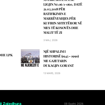
LIGJIN Nr.06/1-060, DATЁ
21.03.2018 PЁR
RATIFIKIMIN E
MARRЁVESHJES PЁR
KUFIRIN SHTETЁROR NЁ
MES TЁ KOSOVЁS DHE
MALIT TЁ ZI
3 MAJ, 2026
NJË SHPALIM I
DHE LPK
HISTORISË (1945 – 1990)
ME GAZETARIN
DUKAGJIN GORANI!
13 MARS, 2026
ë Zgjedhura
08 Gusht, 2026