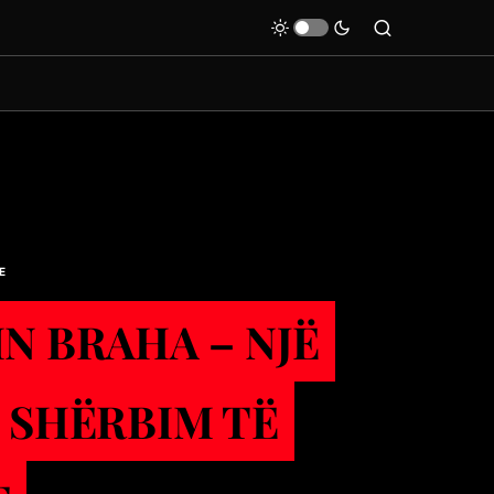
E
IN BRAHA – NJЁ
Ё SHЁRBIM TЁ