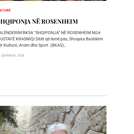
ULTURË
SHQIPONJA NЁ ROSENHEIM
ALËNDERIM BKSA “SHQIPONJA” NË ROSENHEIM NGA
USTAFË KRASNIQI Ditët që lamë pas, Shoqata Bashkimi
ër Kulturë, Arsim dhe Sport (BKAS)…
2 QERSHOR, 2026