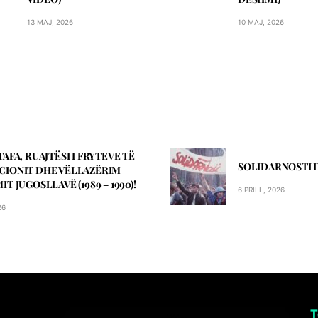
13 MAJ, 2026
10 MAJ, 2026
AFA, RUAJTËSI I FRYTEVE TË
SOLIDARNOSTI 
CIONIT DHE VËLLAZËRIM
T JUGOSLLAVË (1989 – 1990)!
6 PRILL, 2026
26
T