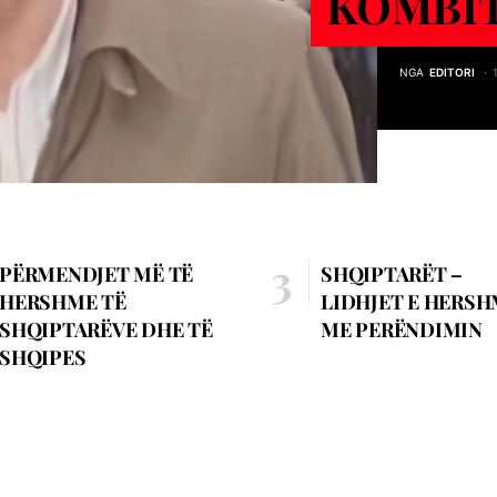
KOMBI
NGA
EDITORI
PËRMENDJET MË TË
SHQIPTARËT –
HERSHME TË
LIDHJET E HERS
SHQIPTARËVE DHE TË
ME PERËNDIMIN
SHQIPES