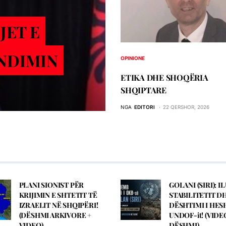
JET E
NDIMIN
OPINIONE
ETIKA DHE SHOQЁRIA
SHQIPTARE
NGA
EDITORI
22 QERSHOR, 2026
PLANI SIONIST PËR
GOLANI (SIRI): IL
KRIJIMIN E SHTETIT TË
STABILITETIT D
IZRAELIT NË SHQIPËRI!
DËSHTIMI I HES
(DЁSHMI ARKIVORE +
UNDOF-it! (VIDE
VIDEO)
DЁSHMI)