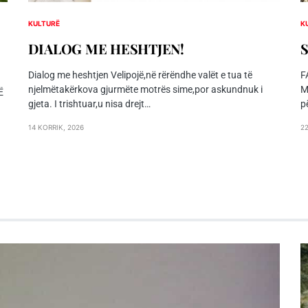
KULTURË
K
DIALOG ME HESHTJEN!
Dialog me heshtjen Velipojë,në rërëndhe valët e tua të
F
njelmëtakërkova gjurmëte motrës sime,por askundnuk i
M
Ë
gjeta. I trishtuar,u nisa drejt…
p
14 KORRIK, 2026
2