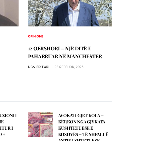
OPINIONE
12 QERSHORI – NJË DITË E
PAHARRUAR NË MANCHESTER
NGA
EDITORI
22 QERSHOR, 2026
UZIONI I
AVOKATI GJET KOLA –
HE
KЁRKON NGA GJYKATA
HTUR I
KUSHTETUESE E
O +
KOSOVЁS – TЁ SHPALLЁ
ANTIKUSHTETUESE