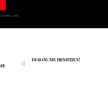
T
14 KORRIK, 2026
DIALOG ME HESHTJEN!
HME