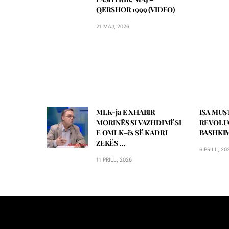
QERSHOR 1999 (VIDEO)
21 MAJ, 2026
MLK-ja E XHABIR
ISA MUST
MORINЁS SI VAZHDIMЁSI
REVOLU
E OMLK-ës SЁ KADRI
BASHKIMI
ZEKЁS …
6 PRILL, 20
11 PRILL, 2026