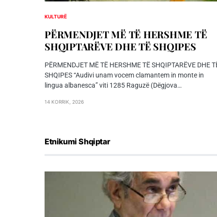
KULTURË
PËRMENDJET MË TË HERSHME TË
SHQIPTARËVE DHE TË SHQIPES
PËRMENDJET MË TË HERSHME TË SHQIPTARËVE DHE T
SHQIPES “Audivi unam vocem clamantem in monte in
lingua albanesca” viti 1285 Raguzë (Dëgjova…
14 KORRIK, 2026
Etnikumi Shqiptar