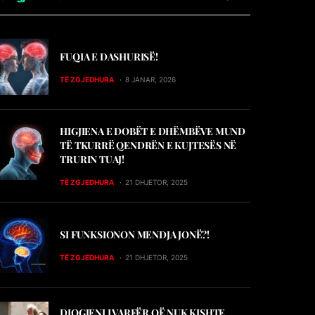
FUQIA E DASHURISË!
TË ZGJEDHURA
8 JANAR, 2026
HIGJIENA E DOBËT E DHËMBËVE MUND
TË TKURRË QENDRËN E KUJTESËS NË
TRURIN TUAJ!
TË ZGJEDHURA
21 DHJETOR, 2025
SI FUNKSIONON MENDJA JONË?!
TË ZGJEDHURA
21 DHJETOR, 2025
DIOGJENI I VARFËR QË NUK KISHTE