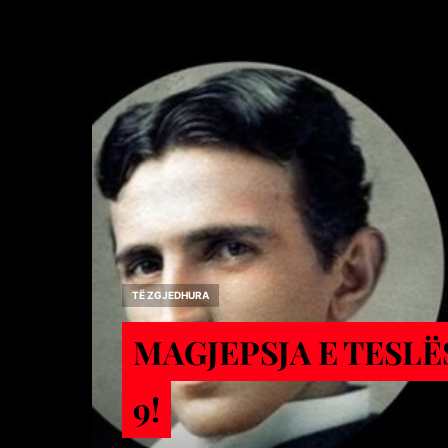
TË ZGJEDHURA
MAGJEPSJA E TESLË
9!