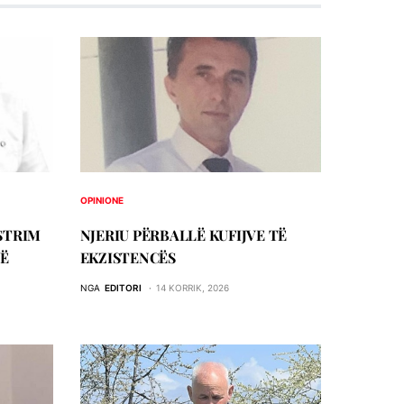
OPINIONE
STRIM
NJERIU PЁRBALLЁ KUFIJVE TЁ
JË
EKZISTENCЁS
NGA
EDITORI
14 KORRIK, 2026