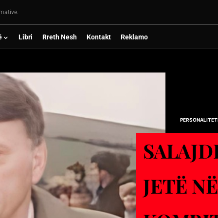
rmative.
ë
Libri
Rreth Nesh
Kontakt
Reklamo
PERSONALITET
SALAJD
JETЁ N