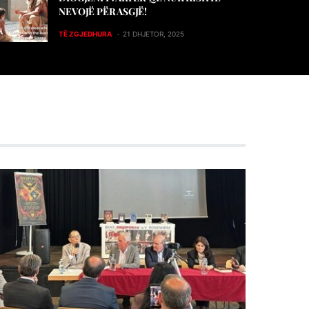
NEVOJË PËR ASGJË!
TË ZGJEDHURA
21 DHJETOR, 2025