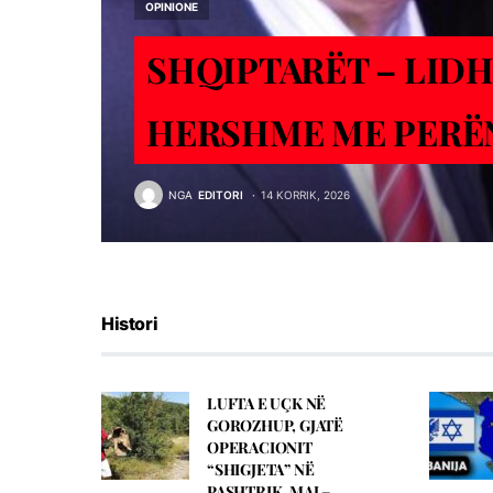
OPINIONE
SHQIPTARËT – LIDH
HERSHME ME PERË
NGA
EDITORI
14 KORRIK, 2026
Histori
LUFTA E UÇK NË
GOROZHUP, GJATË
OPERACIONIT
“SHIGJETA” NË
PASHTRIK, MAJ –