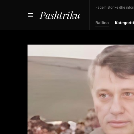
Faqe historike dhe info
Pashtriku
Ballina
Kategorit