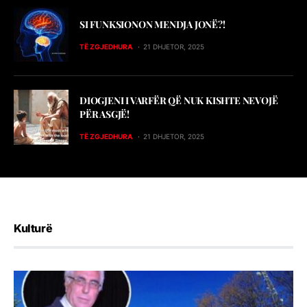
SI FUNKSIONON MENDJA JONË?!
TË ZGJEDHURA
21 DHJETOR, 2025
DIOGJENI I VARFËR QË NUK KISHTE NEVOJË
PËR ASGJË!
TË ZGJEDHURA
21 DHJETOR, 2025
Kulturë