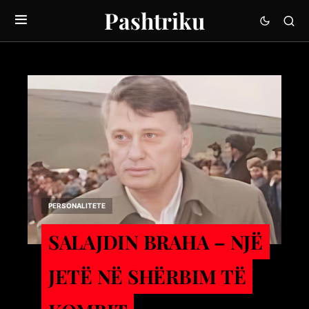
Pashtriku
PERSONALITETE
SALAJDIN BRAHA – NJЁ
JETЁ NЁ SHЁRBIM TЁ