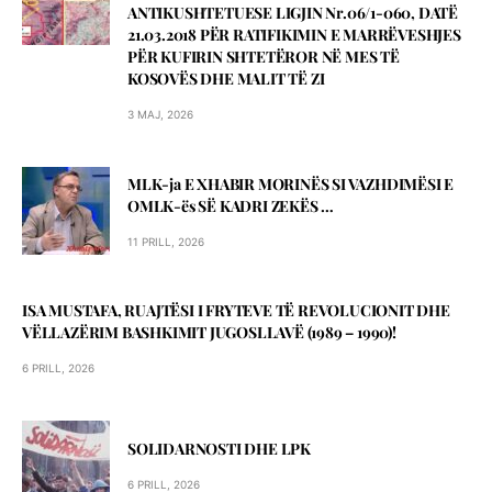
ANTIKUSHTETUESE LIGJIN Nr.06/1-060, DATЁ
21.03.2018 PЁR RATIFIKIMIN E MARRЁVESHJES
PЁR KUFIRIN SHTETЁROR NЁ MES TЁ
KOSOVЁS DHE MALIT TЁ ZI
3 MAJ, 2026
MLK-ja E XHABIR MORINЁS SI VAZHDIMЁSI E
OMLK-ës SЁ KADRI ZEKЁS …
11 PRILL, 2026
ISA MUSTAFA, RUAJTËSI I FRYTEVE TË REVOLUCIONIT DHE
VËLLAZËRIM BASHKIMIT JUGOSLLAVË (1989 – 1990)!
6 PRILL, 2026
SOLIDARNOSTI DHE LPK
6 PRILL, 2026