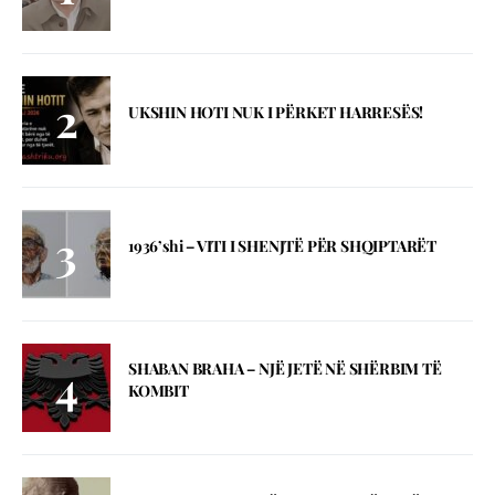
UKSHIN HOTI NUK I PËRKET HARRESËS!
1936’shi – VITI I SHENJTЁ PЁR SHQIPTARЁT
SHABAN BRAHA – NJЁ JETЁ NЁ SHЁRBIM TЁ
KOMBIT