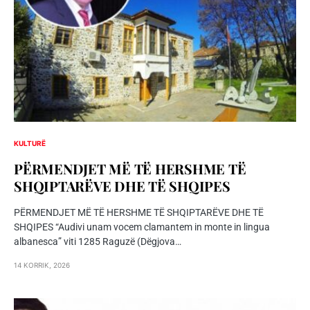
KULTURË
PËRMENDJET MË TË HERSHME TË
SHQIPTARËVE DHE TË SHQIPES
PËRMENDJET MË TË HERSHME TË SHQIPTARËVE DHE TË
SHQIPES “Audivi unam vocem clamantem in monte in lingua
albanesca” viti 1285 Raguzë (Dëgjova…
14 KORRIK, 2026