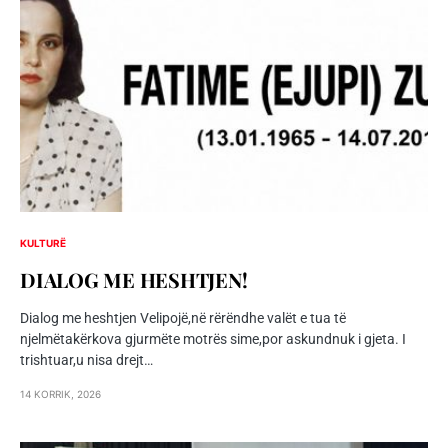
KULTURË
DIALOG ME HESHTJEN!
Dialog me heshtjen Velipojë,në rërëndhe valët e tua të
njelmëtakërkova gjurmëte motrës sime,por askundnuk i gjeta. I
trishtuar,u nisa drejt…
14 KORRIK, 2026