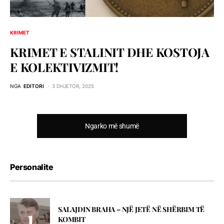
KRIMET
KRIMET E STALINIT DHE KOSTOJA
E KOLEKTIVIZMIT!
NGA
EDITORI
3 DHJETOR, 2025
Ngarko më shumë
Personalite
SALAJDIN BRAHA – NJЁ JETЁ NЁ SHЁRBIM TЁ
KOMBIT