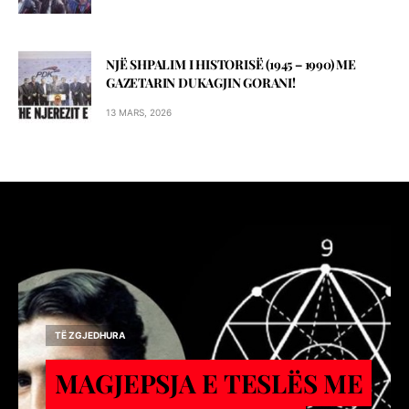
NJË SHPALIM I HISTORISË (1945 – 1990) ME
GAZETARIN DUKAGJIN GORANI!
13 MARS, 2026
TË ZGJEDHURA
MAGJEPSJA E TESLËS ME