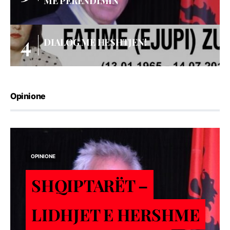
ME PERËNDIMIN
DIALOG ME HESHTJEN!
Opinione
OPINIONE
SHQIPTARËT –
LIDHJET E HERSHME