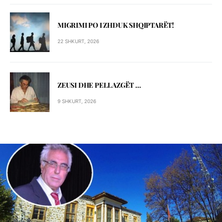
MIGRIMI PO I ZHDUK SHQIPTARЁT!
22 SHKURT, 2026
ZEUSI DHE PELLAZGЁT …
9 SHKURT, 2026