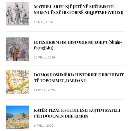
MATHIEU AREF: NJЁ JETЁ NЁ SHЁRBIM TЁ
SHKENCЁS SЁ HISTORISЁ SHQIPTARE (VIDEO)
10 MAJ, 2026
JETЁSHKRIMI IM HISTORIK NЁ EGJIPT (Shqip-
frengjisht)
20 PRILL, 2026
DOMOSDOSHMЁRIA HISTORIKE E RIKTHIMIT
TЁ TOPONIMIT „DARDANI“
14 PRILL, 2026
KATЁR TEZAT E STUDIUESIT KUJTIM MATELI
PЁR DODONЁN DHE EPIRIN
6 PRILL, 2026