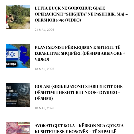
LUFTA E UÇK NË GOROZHUP, GJATË
OPERACIONIT “SHIGJETA” NË PASHTRIK, MAJ –
QERSHOR 1999 (VIDEO)
21 MAJ, 2026
PLANI SIONIST PËR KRIJIMIN E SHTETIT TË
IZRAELIT NË SHQIPËRI! (DЁSHMI ARKIVORE +
VIDEO)
13 MAJ, 2026
GOLANI (SIRI): ILUZIONI I STABILITETIT DHE
DËSHTIMI I HESHTUR I UNDOF-it! (VIDEO +
DЁSHMI)
10 MAJ, 2026
AVOKATI GJET KOLA – KЁRKON NGA GJYKATA
KUSHTETUESE E KOSOVЁS – TЁ SHPALLЁ