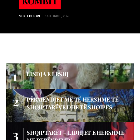
KOMBIT
NGA
EDITORI
14 KORRIK, 2026
LINDJA E LRSHJ
PËRMENDJET MË TË HERSHME TË
SHQIPTARËVE DHE TË SHQIPES
SHQIPTARËT – LIDHJET E HERSHME