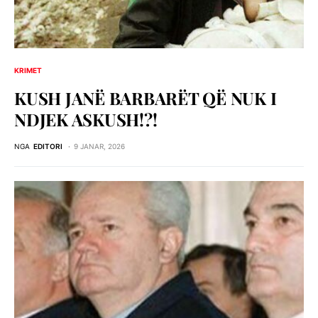
KRIMET
KUSH JANË BARBARËT QË NUK I
NDJEK ASKUSH!?!
NGA
EDITORI
9 JANAR, 2026