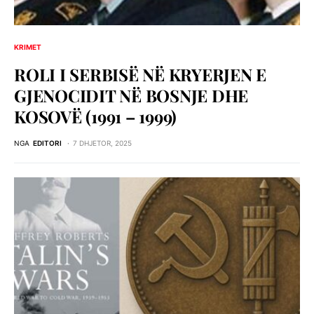
KRIMET
ROLI I SERBISЁ NЁ KRYERJEN E
GJENOCIDIT NЁ BOSNJE DHE
KOSOVЁ (1991 – 1999)
NGA
EDITORI
7 DHJETOR, 2025