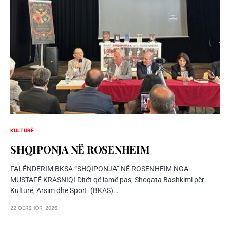
KULTURË
SHQIPONJA NЁ ROSENHEIM
FALËNDERIM BKSA “SHQIPONJA” NË ROSENHEIM NGA
MUSTAFË KRASNIQI Ditët që lamë pas, Shoqata Bashkimi për
Kulturë, Arsim dhe Sport (BKAS)…
22 QERSHOR, 2026