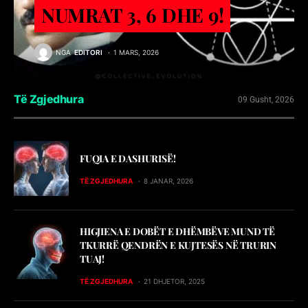
NUMRAT 3, 6 DHE 9!
NGA
EDITORI
1 MARS, 2026
Të Zgjedhura
09 Gusht, 2026
FUQIA E DASHURISË!
TË ZGJEDHURA
8 JANAR, 2026
HIGJIENA E DOBËT E DHËMBËVE MUND TË
TKURRË QENDRËN E KUJTESËS NË TRURIN
TUAJ!
TË ZGJEDHURA
21 DHJETOR, 2025