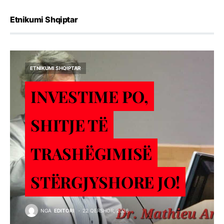
Etnikumi Shqiptar
ETNIKUMI SHQIPTAR
INVESTIME PO,
SHITJE TЁ
TRASHЁGIMISЁ
STЁRGJYSHORE JO!
NGA
EDITORI
22 QERSHOR, 2026