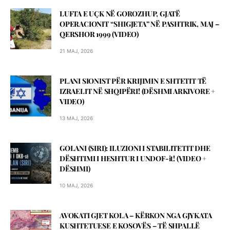
LUFTA E UÇK NË GOROZHUP, GJATË
OPERACIONIT “SHIGJETA” NË PASHTRIK, MAJ –
QERSHOR 1999 (VIDEO)
21 MAJ, 2026
PLANI SIONIST PËR KRIJIMIN E SHTETIT TË
IZRAELIT NË SHQIPËRI! (DЁSHMI ARKIVORE +
VIDEO)
13 MAJ, 2026
GOLANI (SIRI): ILUZIONI I STABILITETIT DHE
DËSHTIMI I HESHTUR I UNDOF-it! (VIDEO +
DЁSHMI)
10 MAJ, 2026
AVOKATI GJET KOLA – KЁRKON NGA GJYKATA
KUSHTETUESE E KOSOVЁS – TЁ SHPALLЁ