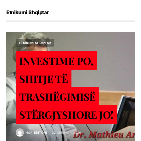
Etnikumi Shqiptar
ETNIKUMI SHQIPTAR
INVESTIME PO,
SHITJE TЁ
TRASHЁGIMISЁ
STЁRGJYSHORE JO!
NGA
EDITORI
22 QERSHOR, 2026