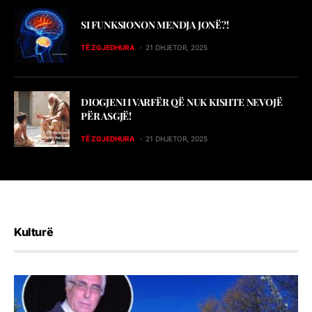
SI FUNKSIONON MENDJA JONË?!
TË ZGJEDHURA
21 DHJETOR, 2025
DIOGJENI I VARFËR QË NUK KISHTE NEVOJË
PËR ASGJË!
TË ZGJEDHURA
21 DHJETOR, 2025
Kulturë