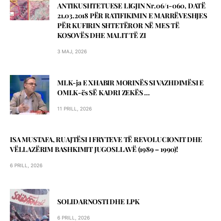
ANTIKUSHTETUESE LIGJIN Nr.06/1-060, DATЁ
21.03.2018 PЁR RATIFIKIMIN E MARRЁVESHJES
PЁR KUFIRIN SHTETЁROR NЁ MES TЁ
KOSOVЁS DHE MALIT TЁ ZI
3 MAJ, 2026
MLK-ja E XHABIR MORINЁS SI VAZHDIMЁSI E
OMLK-ës SЁ KADRI ZEKЁS …
11 PRILL, 2026
ISA MUSTAFA, RUAJTËSI I FRYTEVE TË REVOLUCIONIT DHE
VËLLAZËRIM BASHKIMIT JUGOSLLAVË (1989 – 1990)!
6 PRILL, 2026
SOLIDARNOSTI DHE LPK
6 PRILL, 2026