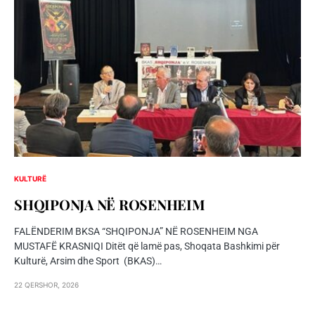
KULTURË
SHQIPONJA NЁ ROSENHEIM
FALËNDERIM BKSA “SHQIPONJA” NË ROSENHEIM NGA
MUSTAFË KRASNIQI Ditët që lamë pas, Shoqata Bashkimi për
Kulturë, Arsim dhe Sport (BKAS)…
22 QERSHOR, 2026