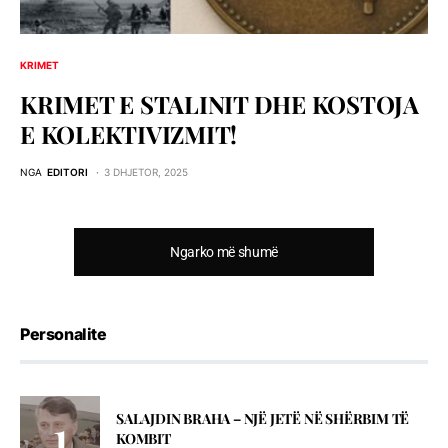
KRIMET
KRIMET E STALINIT DHE KOSTOJA
E KOLEKTIVIZMIT!
NGA
EDITORI
3 DHJETOR, 2025
Ngarko më shumë
Personalite
SALAJDIN BRAHA – NJЁ JETЁ NЁ SHЁRBIM TЁ
KOMBIT