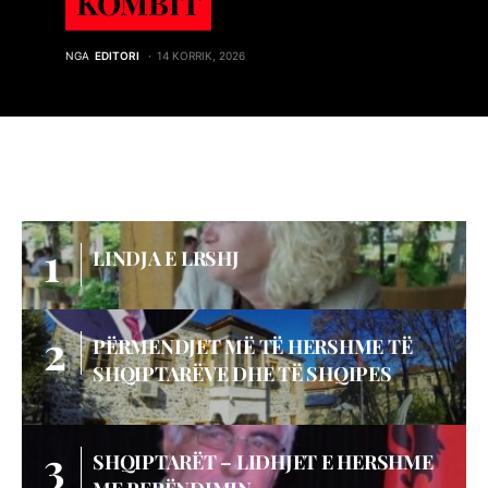
KOMBIT
NGA
EDITORI
14 KORRIK, 2026
LINDJA E LRSHJ
PËRMENDJET MË TË HERSHME TË
SHQIPTARËVE DHE TË SHQIPES
SHQIPTARËT – LIDHJET E HERSHME