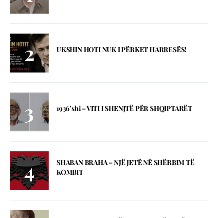
UKSHIN HOTI NUK I PËRKET HARRESËS!
1936’shi – VITI I SHENJTЁ PЁR SHQIPTARЁT
SHABAN BRAHA – NJЁ JETЁ NЁ SHЁRBIM TЁ
KOMBIT