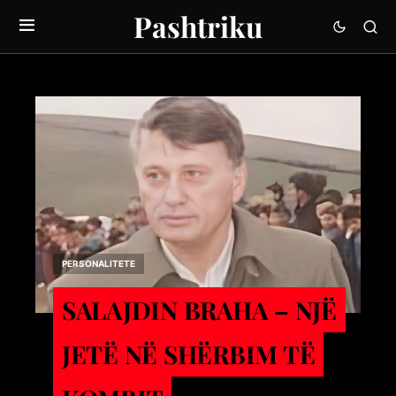
Pashtriku
PERSONALITETE
SALAJDIN BRAHA – NJЁ
JETЁ NЁ SHЁRBIM TЁ