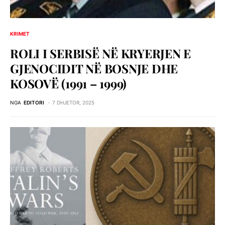
KRIMET
ROLI I SERBISЁ NЁ KRYERJEN E
GJENOCIDIT NЁ BOSNJE DHE
KOSOVЁ (1991 – 1999)
NGA
EDITORI
7 DHJETOR, 2025