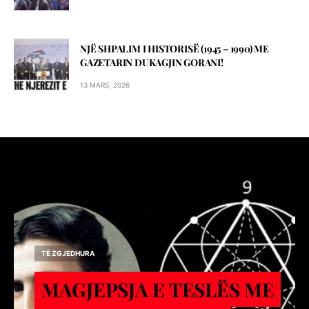
NJË SHPALIM I HISTORISË (1945 – 1990) ME
GAZETARIN DUKAGJIN GORANI!
13 MARS, 2026
TË ZGJEDHURA
MAGJEPSJA E TESLËS ME