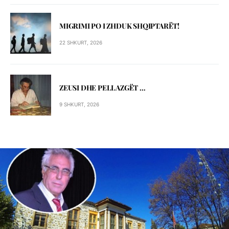
MIGRIMI PO I ZHDUK SHQIPTARЁT!
22 SHKURT, 2026
ZEUSI DHE PELLAZGЁT …
9 SHKURT, 2026