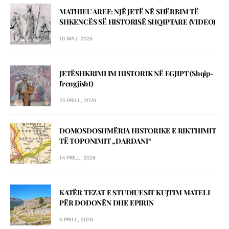
MATHIEU AREF: NJЁ JETЁ NЁ SHЁRBIM TЁ
SHKENCЁS SЁ HISTORISЁ SHQIPTARE (VIDEO)
10 MAJ, 2026
JETЁSHKRIMI IM HISTORIK NЁ EGJIPT (Shqip-
frengjisht)
20 PRILL, 2026
DOMOSDOSHMЁRIA HISTORIKE E RIKTHIMIT
TЁ TOPONIMIT „DARDANI“
14 PRILL, 2026
KATЁR TEZAT E STUDIUESIT KUJTIM MATELI
PЁR DODONЁN DHE EPIRIN
6 PRILL, 2026