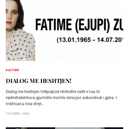
KULTURË
DIALOG ME HESHTJEN!
Dialog me heshtjen Velipojë,në rërëndhe valët e tua të
njelmëtakërkova gjurmëte motrës sime,por askundnuk i gjeta. I
trishtuar,u nisa drejt…
14 KORRIK, 2026