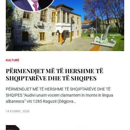
KULTURË
PËRMENDJET MË TË HERSHME TË
SHQIPTARËVE DHE TË SHQIPES
PËRMENDJET MË TË HERSHME TË SHQIPTARËVE DHE TË
SHQIPES “Audivi unam vocem clamantem in monte in lingua
albanesca” viti 1285 Raguzë (Dëgjova…
14 KORRIK, 2026