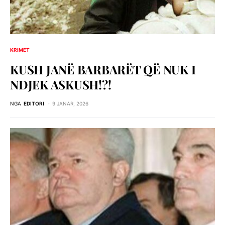
KRIMET
KUSH JANË BARBARËT QË NUK I
NDJEK ASKUSH!?!
NGA
EDITORI
9 JANAR, 2026