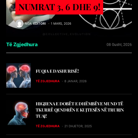
NUMRAT 3, 6 DHE 9!
NGA
EDITORI
1 MARS, 2026
Të Zgjedhura
08 Gusht, 2026
FUQIA E DASHURISË!
TË ZGJEDHURA
8 JANAR, 2026
HIGJIENA E DOBËT E DHËMBËVE MUND TË
TKURRË QENDRËN E KUJTESËS NË TRURIN
TUAJ!
TË ZGJEDHURA
21 DHJETOR, 2025