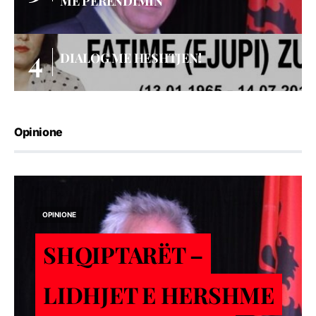
ME PERËNDIMIN
DIALOG ME HESHTJEN!
Opinione
OPINIONE
SHQIPTARËT –
LIDHJET E HERSHME