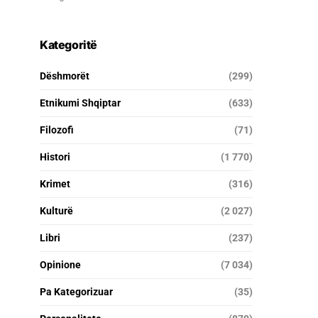
Kategoritë
Dëshmorët
(299)
Etnikumi Shqiptar
(633)
Filozofi
(71)
Histori
(1 770)
Krimet
(316)
Kulturë
(2 027)
Libri
(237)
Opinione
(7 034)
Pa Kategorizuar
(35)