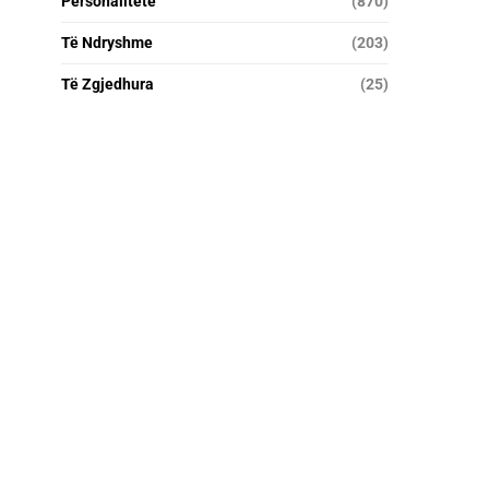
Personalitete
(870)
Të Ndryshme
(203)
Të Zgjedhura
(25)