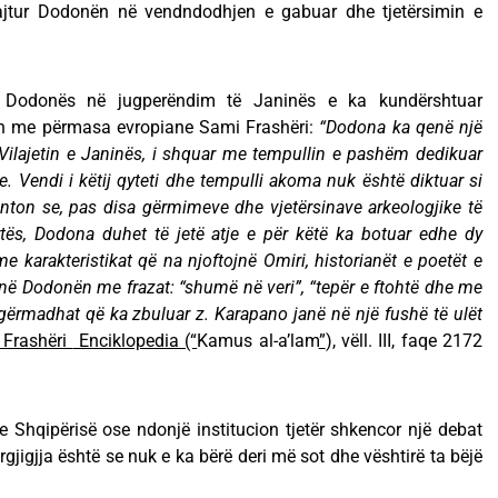
jtur Dodonën në vendndodhjen e gabuar dhe tjetërsimin e
 Dodonës në jugperëndim të Janinës e ka kundërshtuar
adh me përmasa evropiane Sami Frashëri:
“Dodona ka qenë një
ë Vilajetin e Janinës, i shquar me tempullin e pashëm dedikuar
ive. Vendi i këtij qyteti dhe tempulli akoma nuk është diktuar si
anton se, pas disa gërmimeve dhe vjetërsinave arkeologjike të
tës, Dodona duhet të jetë atje e për këtë ka botuar edhe dy
 karakteristikat që na njoftojnë Omiri, historianët e poetët e
izojnë Dodonën me frazat: “shumë në veri”, “tepër e ftohtë dhe me
gërmadhat që ka zbuluar z. Karapano janë në një fushë të ulët
Frashëri
Enciklopedia (“
Kamus al-a’lam
”
), vëll. III, faqe 2172
Shqipërisë ose ndonjë institucion tjetër shkencor një debat
gjigjja është se nuk e ka bërë deri më sot dhe vështirë ta bëjë