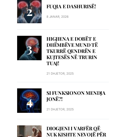
FUQIA E DASHURISË!
8 JANAR, 2026
HIGJIENA E DOBËT E
DHËMBËVE MUND TË
TKURRË QENDRËN E
KUJTESËS NË TRURIN
TUAJ!
21 DHJETOR, 2025
SI FUNKSIONON MENDJA
JONË?!
21 DHJETOR, 2025
DIOGJENI I VARFËR QË
NUK KISHTE NEVOJË PËR