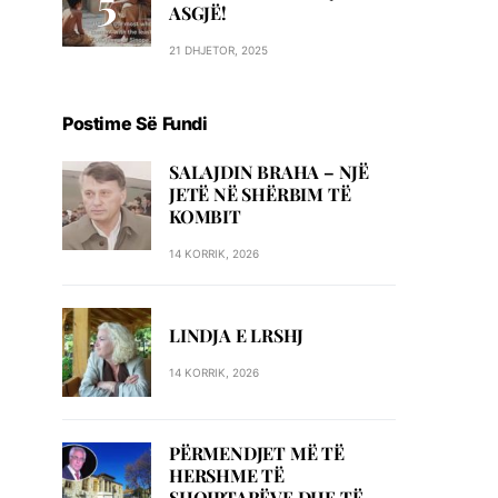
ASGJË!
21 DHJETOR, 2025
Postime Së Fundi
SALAJDIN BRAHA – NJЁ
JETЁ NЁ SHЁRBIM TЁ
KOMBIT
14 KORRIK, 2026
LINDJA E LRSHJ
14 KORRIK, 2026
PËRMENDJET MË TË
HERSHME TË
SHQIPTARËVE DHE TË