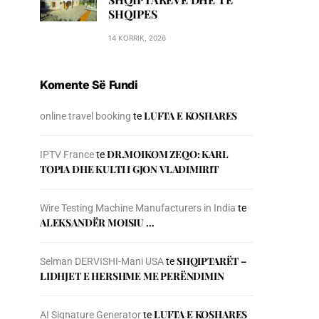
SHQIPES
14 KORRIK, 2026
Komente Së Fundi
LUFTA E KOSHARES
online travel booking
te
DR.MOIKOM ZEQO: KARL
IPTV France
te
TOPIA DHE KULTI I GJON VLADIMIRIT
Wire Testing Machine Manufacturers in India
te
ALEKSANDËR MOISIU …
SHQIPTARËT –
Selman DERVISHI-Mani USA
te
LIDHJET E HERSHME ME PERËNDIMIN
LUFTA E KOSHARES
AI Signature Generator
te