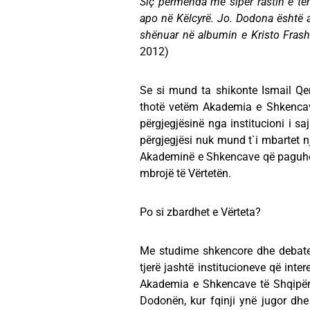
Siç përmenda më sipër rastin e te
apo në Këlcyrë. Jo. Dodona është at
shënuar në albumin e Kristo Frashë
2012)
Se si mund ta shikonte Ismail Qe
thotë vetëm Akademia e Shkencav
përgjegjësinë nga institucioni i s
përgjegjësi nuk mund t`i mbartet nj
Akademinë e Shkencave që paguhet
mbrojë të Vërtetën.
Po si zbardhet e Vërteta?
Me studime shkencore dhe debate 
tjerë jashtë institucioneve që int
Akademia e Shkencave të Shqipëri
Dodonën, kur fqinji ynë jugor dh