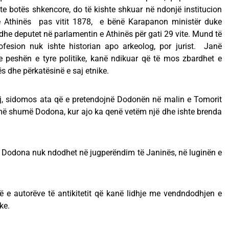
ste botës shkencore, do të kishte shkuar në ndonjë institucion
 e Athinës pas vitit 1878, e bënë Karapanon ministër duke
dhe deputet në parlamentin e Athinës për gati 29 vite. Mund të
fesion nuk ishte historian apo arkeolog, por jurist. Janë
me peshën e tyre politike, kanë ndikuar që të mos zbardhet e
 dhe përkatësinë e saj etnike.
j, sidomos ata që e pretendojnë Dodonën në malin e Tomorit
 e më shumë Dodona, kur ajo ka qenë vetëm një dhe ishte brenda
e Dodona nuk ndodhet në jugperëndim të Janinës, në luginën e
ë e autorëve të antikitetit që kanë lidhje me vendndodhjen e
ke.