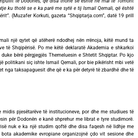
mpullit të Dodonës, që disa thonë se është në mal të Tomorit
je ku thotë se e ka parë me sytë e tij Ismail Qemali, që është
rit”
. (Muzafer Korkuti, gazeta “Shqiptarja.com”, datë 19 prill
mali një qytet që atëherë ndodhej nën rrënoja, këtë mund ta
e të Shqipërisë. Po me këtë deklaratë Akademia e shkarkoi
aj duke bërë përgjegjës Themeluesin e Shtetit Shqiptar. Po kjo
ë politikani siç ishte Ismail Qemali, por bie pikërisht mbi vetë
 nga taksapaguesit dhe që e ka për detyrë të zbardhë dhe të
midis pjesëtarëve të institucioneve, por dhe me studiues të
eresin për Dodonën e kanë shprehur me librat e tyre studimorë.
së nuk e ka një studim qoftë dhe disa faqesh në lidhje me
e bota akademike evropiane organizojnë çdo vit sesione dhe