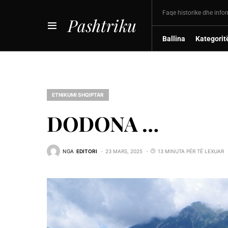
Faqe historike dhe info
Pashtriku
Ballina
Kategorit
ETNIKUMI SHQIPTAR
DODONA …
NGA
EDITORI
23 MARS, 2025
13 MINUTA PËR TË LEXUAR