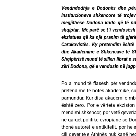
Vendndodhja e Dodonës dhe përka
institucioneve shkencore të trojev
megjithëse Dodona kudo që të ndo
shqiptar. Më parë se t`i vendosësh
ekzistues që ka një pranim të gje
Carakovistës. Ky pretendim është 
dhe Akademinë e Shkencave të Sh
Shqipërisë mund të sillen librat e s
zëri Dodona, që e vendosin në jugp
Po a mund të flasësh për vendndo
pretendime të botës akademike, si
pamundur. Kur disa akademi e mbës
është zero. Por e vërteta ekzist
mendimi shkencor, por vetë qeveria 
në qarqet politike evropiane se Do
thonë autorët e antikitetit, por hel
cili qeveritë e Athinës nuk kanë h