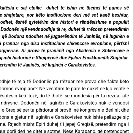
tësia e saj etnike duhet të ishin në themel të punës së
e shqiptare, por këto institucione deri më sot kanë heshtur,
dhet, është qytetërim dhe histori e rëndësishme e popullit
 Dodonës një vendndodhje të re, duhet të rrëzosh pretendimin
rë që Dodona ndodhet në jugperëndim të Janinës, në luginën e
i pranuar nga disa institucione shkencore evropiane, përfshi
qipërisë. Si prova të pranimit nga Akademia e Shkencave e
aj mbi historinë e Shqipërisë dhe Fjalori Enciklopedik Shqiptar,
erëndim të Janinës, në luginën e Carakovistës.
dhje të reja të Dodonës pa rrëzuar me prova dhe fakte këto
domos evropiane? Në vështrim të parë të duket se kjo është e
htesin këtë tezë, do të thotë se mundësia për ta rrëzuar atë
on ndryshe. Dodonën në luginën e Carakovistës nuk e vendosi
e Greqisë për ta përdorur si provë në kongresin e Berlinit dhe
dona e gjetur në luginën e Carakovistës nuk ishte pellazge siç
ene. Rrjedhimisht Epiri duhej t`i jepej Greqisë, pretendim nga i
equr dorë deri në ditët e sotme. Nëse Karapano, që pretendohet