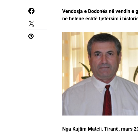
Vendosja e Dodonës në vendin e ga
në helene është tjetërsim i histori
Nga Kujtim Mateli, Tiranë, mars 2