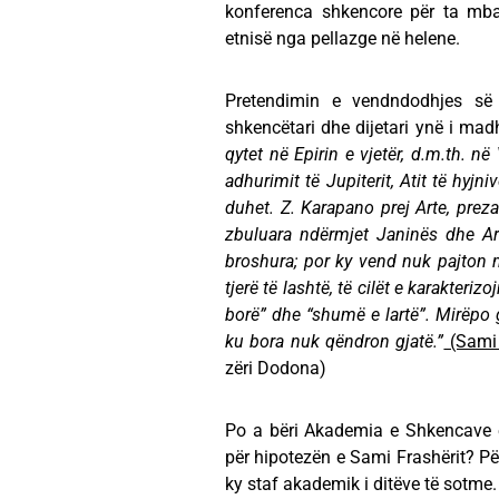
konferenca shkencore për ta mba
etnisë nga pellazge në helene.
Pretendimin e vendndodhjes së
shkencëtari dhe dijetari ynë i m
qytet në Epirin e vjetër, d.m.th. n
adhurimit të Jupiterit, Atit të hyjn
duhet. Z. Karapano prej Arte, prez
zbuluara ndërmjet Janinës dhe Ar
broshura; por ky vend nuk pajton me
tjerë të lashtë, të cilët e karakter
borë” dhe “shumë e lartë”. Mirëpo 
ku bora nuk qëndron gjatë.”
(Sami 
zëri Dodona)
Po a bëri Akademia e Shkencave e 
për hipotezën e Sami Frashërit? Për
ky staf akademik i ditëve të sotme.