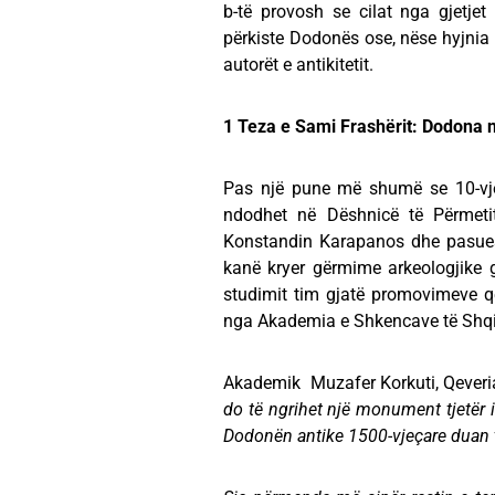
b-të provosh se cilat nga gjetje
përkiste Dodonës ose, nëse hyjnia 
autorët e antikitetit.
1 Teza e Sami Frashërit: Dodona 
Pas një pune më shumë se 10-vjeç
ndodhet në Dëshnicë të Përmeti
Konstandin Karapanos dhe pasuesit
kanë kryer gërmime arkeologjike g
studimit tim gjatë promovimeve që
nga Akademia e Shkencave të Shqip
Akademik Muzafer Korkuti, Qeveria
do të ngrihet një monument tjetër i
Dodonën antike 1500-vjeçare duan t