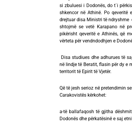
si zbuluesi i Dodonës, do t`i përki
shkencor në Athinë. Po qeveritë
drejtuar disa Ministri të ndryshme 
shtojmë se vetë Karapano në pro
pikërisht qeveritë e Athinës, që 
vërteta për vendndodhjen e Dodonës
Disa studiues dhe adhurues të sa
në lindje të Beratit, flasin për dy
territorit të Epirit të Vjetër.
Që të jesh serioz në pretendimin s
Carakovistës kërkohet:
a-të ballafaqosh të gjitha dëshmit
Dodonës dhe përkatësinë e saj etni