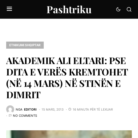
Pashtriku
ETNIKUMI SHQIPTAR
AKADEMIK ALI ELTARI: PSE
DITA E VERËS KREMTOHET
(NË 14 MARS) NË STINËN E
DIMRIT
NGA
EDITORI
15 MARS, 2013
16 MINUTA PËR TË LEXUAR
NO COMMENTS