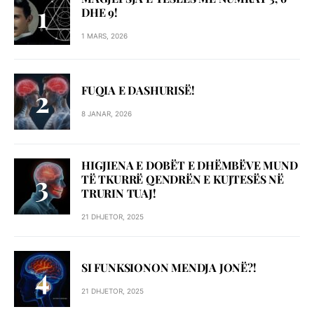
DHE 9!
1 MARS, 2026
FUQIA E DASHURISË!
8 JANAR, 2026
HIGJIENA E DOBËT E DHËMBËVE MUND
TË TKURRË QENDRËN E KUJTESËS NË
TRURIN TUAJ!
21 DHJETOR, 2025
SI FUNKSIONON MENDJA JONË?!
21 DHJETOR, 2025