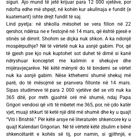
siguri. Ajo mund të jetë krijuar para 12 000 vjetëve, por
ndofta edhe më shpejt, në kohën kur akullnaja e fundit (e
kuaternarit) ishte drejt fundit të saj.
Lind pyetja: në shkolla mësohet se vera fillon në 22
qershor, ndërsa ne e festojnë në 14 mars, që është pjesë e
stinës së dimrit. Shohim se diçka nuk shkon. A ka ndonjë
mospërputhje? Në të vërtetë nuk ka asnjë gabim. Por, që
të gjesh pse kjo nuk kuptohet sot duhet të dimë si kanë
ndryshuar konceptet me kalimin e shekujve dhe
mijëravjeçarëve. Në këtë mënyrë do të bindemi se vërtet
nuk ka asnjë gabim. Nëse kthehemi shumë shekuj më
parë, do të mësojmë se pranvera fillonte në 14 mars.
Sipas studimeve të para 2 000 vjetëve del se viti nuk ka
365 ditë, por rreth gjashtë orë më shumë, ndaj Papa
Grigori vendosi që viti të mbetet me 365, por, në çdo katër
vjet, muaji shkurt të ketë një ditë më shumë dhe ky u quajt
“Viti i Brishtë.” Për këtë arsye në literaturën shkencore ky u
quajt Kalendari Grigorian. Në të vërtetë këtë zbulim e bënë
shkencëtarët e kohës së tij, por namin, si gjithnjë, e