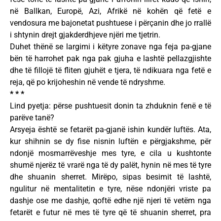
në Ballkan, Europë, Azi, Afrikë në kohën që fetë e
vendosura me bajonetat pushtuese i përçanin dhe jo rrallë
i shtynin drejt gjakderdhjeve njëri me tjetrin.
Duhet thënë se largimi i këtyre zonave nga feja pa-gjane
bën të harrohet pak nga pak gjuha e lashtë pellazgjishte
dhe të fillojë të fliten gjuhët e tjera, të ndikuara nga fetë e
reja, që po krijoheshin në vende të ndryshme.
* * *
Lind pyetja: përse pushtuesit donin ta zhduknin fenë e të
parëve tanë?
Arsyeja është se fetarët pa-gjanë ishin kundër luftës. Ata,
kur shihnin se dy fise nisnin luftën e përgjakshme, për
ndonjë mosmarrëveshje mes tyre, e cila u kushtonte
shumë njerëz të vrarë nga të dy palët, hynin në mes të tyre
dhe shuanin sherret. Mirëpo, sipas besimit të lashtë,
ngulitur në mentalitetin e tyre, nëse ndonjëri vriste pa
dashje ose me dashje, qoftë edhe një njeri të vetëm nga
fetarët e futur në mes të tyre që të shuanin sherret, pra