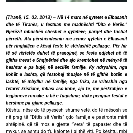
(Tiranë, 15. 03. 2013) – Në 14 mars në qytetet e Elbasanit
dhe të Tiranës, u festuan me madhështi “Dita e Verës.”
Njerëzit mbushën sheshet e qyteteve, parqet dhe fushat
përreth. Ata përshëndesnin me zemër qytetin e Elbasanit
për ringjalljen e kësaj feste të stërlashtë pellazge. Për hir
të së vërtetës duhet të pranojmë, se festa ndjehet në të
gjitha trevat e Shqipërisë dhe ajo kremtohet në mënyrë të
heshtur e pa bujë, në secilën familje. Ky ndryshim, nga
kohët e lashta, që festohej thuajse në të gjithë botën e
lashtë, të mbyllur në familje, nga frika, se vriteshin nga
fetarët kristianë, mbasi aso kohe, ajo fe, me përkrahjen e
legjioneve romake, u bë e fuqishme, duke penguar festat e
hershme pa-gjane pellazge.
Kështu, nëse do të pyesësh shumë vetë, do të mësosh se
në prag të “Ditës së Verës” çdo familje e pastronte mirë
shtëpinë, që të mos e gjente “Vera” të papastër dhe të
mykur, se ashtu do t’u kalonte i gjithë viti. Po kështu, mbi