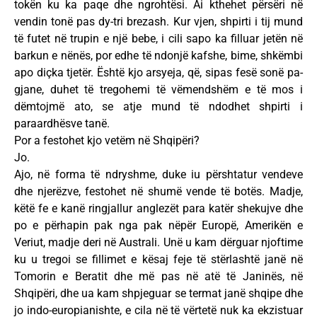
tokën ku ka paqe dhe ngrohtësi. Ai kthehet përsëri në
vendin tonë pas dy-tri brezash. Kur vjen, shpirti i tij mund
të futet në trupin e një bebe, i cili sapo ka filluar jetën në
barkun e nënës, por edhe të ndonjë kafshe, bime, shkëmbi
apo diçka tjetër. Është kjo arsyeja, që, sipas fesë sonë pa-
gjane, duhet të tregohemi të vëmendshëm e të mos i
dëmtojmë ato, se atje mund të ndodhet shpirti i
paraardhësve tanë.
Por a festohet kjo vetëm në Shqipëri?
Jo.
Ajo, në forma të ndryshme, duke iu përshtatur vendeve
dhe njerëzve, festohet në shumë vende të botës. Madje,
këtë fe e kanë ringjallur anglezët para katër shekujve dhe
po e përhapin pak nga pak nëpër Europë, Amerikën e
Veriut, madje deri në Australi. Unë u kam dërguar njoftime
ku u tregoi se fillimet e kësaj feje të stërlashtë janë në
Tomorin e Beratit dhe më pas në atë të Janinës, në
Shqipëri, dhe ua kam shpjeguar se termat janë shqipe dhe
jo indo-europianishte, e cila në të vërtetë nuk ka ekzistuar