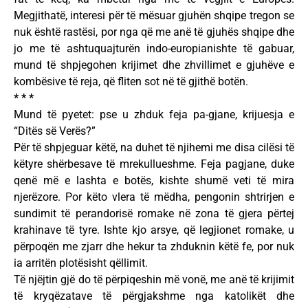
Megjithatë, interesi për të mësuar gjuhën shqipe tregon se
nuk është rastësi, por nga që me anë të gjuhës shqipe dhe
jo me të ashtuquajturën indo-europianishte të gabuar,
mund të shpjegohen krijimet dhe zhvillimet e gjuhëve e
kombësive të reja, që fliten sot në të gjithë botën.
* * *
Mund të pyetet: pse u zhduk feja pa-gjane, krijuesja e
“Ditës së Verës?”
Për të shpjeguar këtë, na duhet të njihemi me disa cilësi të
këtyre shërbesave të mrekullueshme. Feja pagjane, duke
qenë më e lashta e botës, kishte shumë veti të mira
njerëzore. Por këto vlera të mëdha, pengonin shtrirjen e
sundimit të perandorisë romake në zona të gjera përtej
krahinave të tyre. Ishte kjo arsye, që legjionet romake, u
përpoqën me zjarr dhe hekur ta zhduknin këtë fe, por nuk
ia arritën plotësisht qëllimit.
Të njëjtin gjë do të përpiqeshin më vonë, me anë të krijimit
të kryqëzatave të përgjakshme nga katolikët dhe