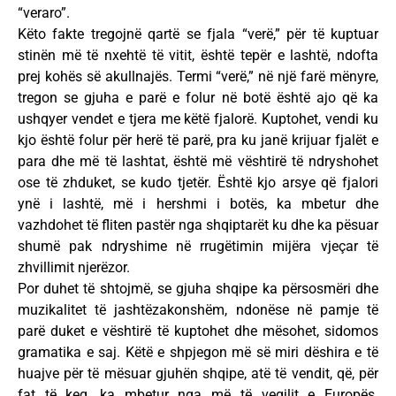
“veraro”.
Këto fakte tregojnë qartë se fjala “verë,” për të kuptuar
stinën më të nxehtë të vitit, është tepër e lashtë, ndofta
prej kohës së akullnajës. Termi “verë,” në një farë mënyre,
tregon se gjuha e parë e folur në botë është ajo që ka
ushqyer vendet e tjera me këtë fjalorë. Kuptohet, vendi ku
kjo është folur për herë të parë, pra ku janë krijuar fjalët e
para dhe më të lashtat, është më vështirë të ndryshohet
ose të zhduket, se kudo tjetër. Është kjo arsye që fjalori
ynë i lashtë, më i hershmi i botës, ka mbetur dhe
vazhdohet të fliten pastër nga shqiptarët ku dhe ka pësuar
shumë pak ndryshime në rrugëtimin mijëra vjeçar të
zhvillimit njerëzor.
Por duhet të shtojmë, se gjuha shqipe ka përsosmëri dhe
muzikalitet të jashtëzakonshëm, ndonëse në pamje të
parë duket e vështirë të kuptohet dhe mësohet, sidomos
gramatika e saj. Këtë e shpjegon më së miri dëshira e të
huajve për të mësuar gjuhën shqipe, atë të vendit, që, për
fat të keq, ka mbetur nga më të vegjlit e Europës.