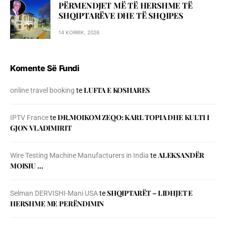
PËRMENDJET MË TË HERSHME TË
SHQIPTARËVE DHE TË SHQIPES
14 KORRIK, 2026
Komente Së Fundi
LUFTA E KOSHARES
online travel booking
te
DR.MOIKOM ZEQO: KARL TOPIA DHE KULTI I
IPTV France
te
GJON VLADIMIRIT
ALEKSANDËR
Wire Testing Machine Manufacturers in India
te
MOISIU …
SHQIPTARËT – LIDHJET E
Selman DERVISHI-Mani USA
te
HERSHME ME PERËNDIMIN