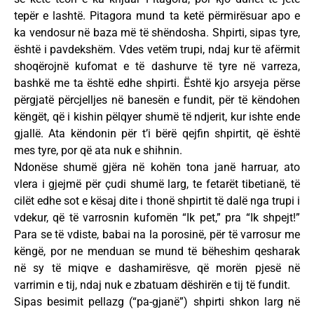
tepër e lashtë. Pitagora mund ta ketë përmirësuar apo e
ka vendosur në baza më të shëndosha. Shpirti, sipas tyre,
është i pavdekshëm. Vdes vetëm trupi, ndaj kur të afërmit
shoqërojnë kufomat e të dashurve të tyre në varreza,
bashkë me ta është edhe shpirti. Është kjo arsyeja përse
përgjatë përcjelljes në banesën e fundit, për të këndohen
këngët, që i kishin pëlqyer shumë të ndjerit, kur ishte ende
gjallë. Ata këndonin për t’i bërë qejfin shpirtit, që është
mes tyre, por që ata nuk e shihnin.
Ndonëse shumë gjëra në kohën tona janë harruar, ato
vlera i gjejmë për çudi shumë larg, te fetarët tibetianë, të
cilët edhe sot e kësaj dite i thonë shpirtit të dalë nga trupi i
vdekur, që të varrosnin kufomën “Ik pet,” pra “Ik shpejt!”
Para se të vdiste, babai na la porosinë, për të varrosur me
këngë, por ne menduan se mund të bëheshim qesharak
në sy të miqve e dashamirësve, që morën pjesë në
varrimin e tij, ndaj nuk e zbatuam dëshirën e tij të fundit.
Sipas besimit pellazg (“pa-gjanë”) shpirti shkon larg në