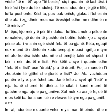
vriste “të mirët” apo “të besës,” siç i quanin në lashtësi, i
tërë fisi i tyre do të zhdukej. Të mos ndodhte një gjë e tillë,
lufta pushonte. Kështu, pas pak orësh, gjakrat ftoheshin
dhe ata i zgjidhnin mosmarrëveshjet edhe me ndihmën e
“të mirëve.”
Mirëpo, kjo mënyrë për të ndaluar luftërat, nuk u pëlqente
romakëve, që donin të pushtonin botën. Ishte kjo arsyeja
përse ata i vrisnin egërsisht fetarët pa-gjanë. Këta, ngaqë
nuk mund të ndërtonin kudo tempuj, mbasi ngritja e tyre
në ato kohëra ishte shumë e shtrenjtë, takimet shpesh i
bënin nën drurët e lisit. Për këtë arsye i quanin edhe
“fetarët e lisit” ose “druid,” pra të drurit. Por, a mundën t’i
zhduknin të gjithë shenjtorët e lisit? Jo. Ata vazhduan
punën e tyre, por fshehtas. Janë këto arsyet që “fetë” e
reja kanë shumë të dhëna, të cilat i kanë marrë të
gatshme nga ajo e pa-gjanëve. Sot nuk ka asnjë fe, që të
mos ketë bartur shumicën e vlerave të tyre nga pa-gjanët.
* * *
Im at, ndonëse e quante veten mysliman të bindur dhe e