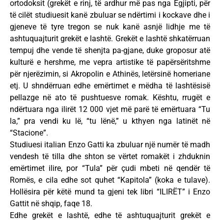
ortodoksit (grekët e rinj, të ardhur më pas nga Egjipti, për
të cilët studiuesit kanë zbuluar se ndërtimi i kockave dhe i
gjeneve të tyre tregon se nuk kanë asnjë lidhje me të
ashtuquajturit grekët e lashtë. Grekët e lashtë shkatërruan
tempuj dhe vende të shenjta pa-gjane, duke groposur atë
kulturë e hershme, me vepra artistike të papërsëritshme
për njerëzimin, si Akropolin e Athinës, letërsinë homeriane
etj. U shndërruan edhe emërtimet e mëdha të lashtësisë
pellazge në ato të pushtuesve romak. Kështu, rrugët e
ndërtuara nga ilirët 12 000 vjet më parë të emërtuara “Tu
la,” pra vendi ku lë, “tu lënë,” u kthyen nga latinët në
“Stacione”.
Studiuesi italian Enzo Gatti ka zbuluar një numër të madh
vendesh të tilla dhe shton se vërtet romakët i zhduknin
emërtimet ilire, por “Tula” për çudi mbeti në qendër të
Romës, e cila edhe sot quhet “Kapitola” (koka e tulave).
Hollësira për këtë mund ta gjeni tek libri “ILIRËT” i Enzo
Gattit në shqip, faqe 18.
Edhe grekët e lashtë, edhe të ashtuquajturit grekët e