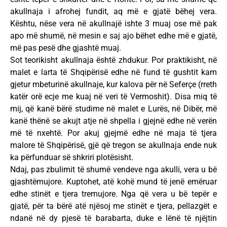
akullnaja i afrohej fundit, aq më e gjatë bëhej vera.
Kështu, nëse vera në akullnajë ishte 3 muaj ose më pak
apo më shumë, në mesin e saj ajo bëhet edhe më e gjatë,
më pas pesë dhe gjashtë muaj.
Sot teorikisht akullnaja është zhdukur. Por praktikisht, në
malet e larta të Shqipërisë edhe në fund të gushtit kam
gjetur mbeturinë akullnaje, kur kalova për në Seferçe (rreth
katër orë ecje me kuaj në veri të Vermoshit). Disa miq të
mij, që kanë bërë studime në malet e Lurës, në Dibër, më
kanë thënë se akujt atje në shpella i gjejnë edhe në verën
më të nxehtë. Por akuj gjejmë edhe në maja të tjera
malore të Shqipërisë, gjë që tregon se akullnaja ende nuk
ka përfunduar së shkriri plotësisht.
Ndaj, pas zbulimit të shumë vendeve nga akulli, vera u bë
gjashtëmujore. Kuptohet, atë kohë mund të jenë emëruar
edhe stinët e tjera tremujore. Nga që vera u bë tepër e
gjatë, për ta bërë atë njësoj me stinët e tjera, pellazgët e
ndanë në dy pjesë të barabarta, duke e lënë të njëjtin