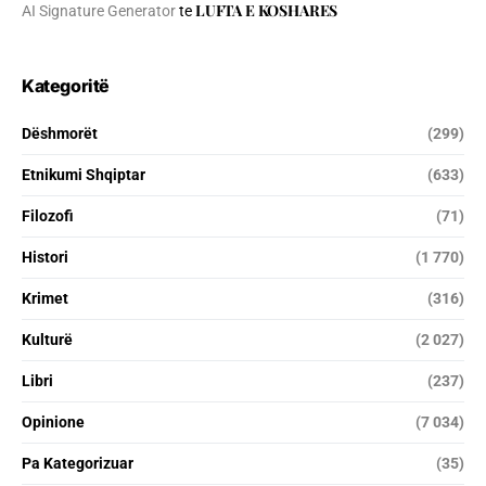
LUFTA E KOSHARES
AI Signature Generator
te
Kategoritë
Dëshmorët
(299)
Etnikumi Shqiptar
(633)
Filozofi
(71)
Histori
(1 770)
Krimet
(316)
Kulturë
(2 027)
Libri
(237)
Opinione
(7 034)
Pa Kategorizuar
(35)