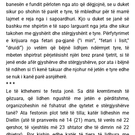
banesën e fundit përloten nga ato që dëgjojnë, se u duket
sikur po shohin të parët e tyre, të mbledhur për të marrë
lajmet e reja nga i sapoardhuri. Kjo u duket se janë së
bashku me shpirtin e të sapo larguarit nga jeta dhe sikur
takohen me gjyshërit dhe stërgjyshërit e tyre. Përfytyrimet
e krijuara nga fetari pa-gjanë (“i miri”, “fetari i lisit,”
”druidi”) jo vetëm që bëjnë lidhjen ndërmjet tyre, të
mbeten shpirtrat përjetësisht njëri brez pranë tjetrit, si të
jenë ende afër gjyshërve dhe stërgjyshërve, por ata i bëjnë
të ndihen si t’i kenë takuar dhe njohur në jetën e tyre edhe
se nuk i kanë parë asnjëherë.
* * *
Le të kthehemi te festa jonë. Sa ditë kremtimesh të
gëzuara, që lidhen ngushtë me jetën e përditshme,
organizoheshin në fshatrat dhe qytetet e stërgjyshërve
tanë? Ata festonin plot tetë të tilla; katër lidheshin me
Diellin (atë të pranverës në 14 (21) mars, të verës në 22
qershor, të vjeshtës më 23 shtator dhe të dimrin në 22
dhjetor). Por kishin edhe katër të tjera të lidhura me