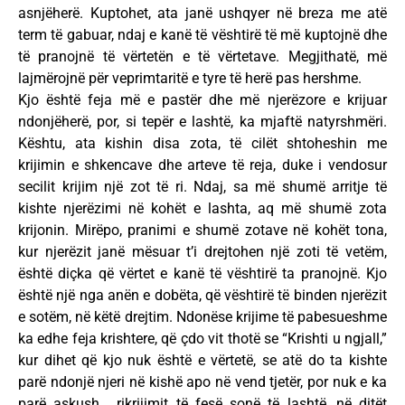
asnjëherë. Kuptohet, ata janë ushqyer në breza me atë
term të gabuar, ndaj e kanë të vështirë të më kuptojnë dhe
të pranojnë të vërtetën e të vërtetave. Megjithatë, më
lajmërojnë për veprimtaritë e tyre të herë pas hershme.
Kjo është feja më e pastër dhe më njerëzore e krijuar
ndonjëherë, por, si tepër e lashtë, ka mjaftë natyrshmëri.
Kështu, ata kishin disa zota, të cilët shtoheshin me
krijimin e shkencave dhe arteve të reja, duke i vendosur
secilit krijim një zot të ri. Ndaj, sa më shumë arritje të
kishte njerëzimi në kohët e lashta, aq më shumë zota
krijonin. Mirëpo, pranimi e shumë zotave në kohët tona,
kur njerëzit janë mësuar t’i drejtohen një zoti të vetëm,
është diçka që vërtet e kanë të vështirë ta pranojnë. Kjo
është një nga anën e dobëta, që vështirë të binden njerëzit
e sotëm, në këtë drejtim. Ndonëse krijime të pabesueshme
ka edhe feja krishtere, që çdo vit thotë se “Krishti u ngjall,”
kur dihet që kjo nuk është e vërtetë, se atë do ta kishte
parë ndonjë njeri në kishë apo në vend tjetër, por nuk e ka
parë askush… rikrijimit të fesë sonë të lashtë, në ditët