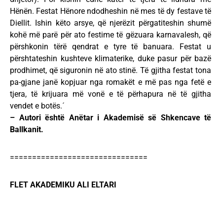
Hënën. Festat Hënore ndodheshin në mes të dy festave të
Diellit. Ishin këto arsye, që njerëzit përgatiteshin shumë
kohë më parë për ato festime të gëzuara karnavalesh, që
përshkonin tërë qendrat e tyre të banuara. Festat u
përshtateshin kushteve klimaterike, duke pasur për bazë
prodhimet, që siguronin në ato stinë. Të gjitha festat tona
pa-gjane janë kopjuar nga romakët e më pas nga fetë e
tjera, të krijuara më vonë e të përhapura në të gjitha
vendet e botës.´
– Autori është Anëtar i Akademisë së Shkencave të
Ballkanit.
===============================
FLET AKADEMIKU ALI ELTARI