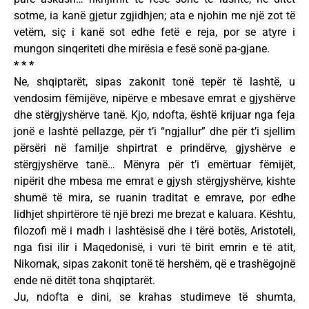
sotme, ia kanë gjetur zgjidhjen; ata e njohin me një zot të
vetëm, siç i kanë sot edhe fetë e reja, por se atyre i
mungon sinqeriteti dhe mirësia e fesë sonë pa-gjane.
* * *
Ne, shqiptarët, sipas zakonit tonë tepër të lashtë, u
vendosim fëmijëve, nipërve e mbesave emrat e gjyshërve
dhe stërgjyshërve tanë. Kjo, ndofta, është krijuar nga feja
jonë e lashtë pellazge, për t’i “ngjallur” dhe për t’i sjellim
përsëri në familje shpirtrat e prindërve, gjyshërve e
stërgjyshërve tanë… Mënyra për t’i emërtuar fëmijët,
nipërit dhe mbesa me emrat e gjysh stërgjyshërve, kishte
shumë të mira, se ruanin traditat e emrave, por edhe
lidhjet shpirtërore të një brezi me brezat e kaluara. Kështu,
filozofi më i madh i lashtësisë dhe i tërë botës, Aristoteli,
nga fisi ilir i Maqedonisë, i vuri të birit emrin e të atit,
Nikomak, sipas zakonit tonë të hershëm, që e trashëgojnë
ende në ditët tona shqiptarët.
Ju, ndofta e dini, se krahas studimeve të shumta,