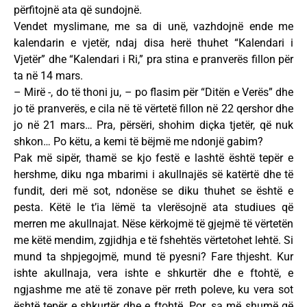
përfitojnë ata që sundojnë.
Vendet myslimane, me sa di unë, vazhdojnë ende me
kalendarin e vjetër, ndaj disa herë thuhet “Kalendari i
Vjetër” dhe “Kalendari i Ri,” pra stina e pranverës fillon për
ta në 14 mars.
– Mirë -, do të thoni ju, – po flasim për “Ditën e Verës” dhe
jo të pranverës, e cila në të vërtetë fillon në 22 qershor dhe
jo në 21 mars… Pra, përsëri, shohim diçka tjetër, që nuk
shkon… Po këtu, a kemi të bëjmë me ndonjë gabim?
Pak më sipër, thamë se kjo festë e lashtë është tepër e
hershme, diku nga mbarimi i akullnajës së katërtë dhe të
fundit, deri më sot, ndonëse se diku thuhet se është e
pesta. Këtë le t’ia lëmë ta vlerësojnë ata studiues që
merren me akullnajat. Nëse kërkojmë të gjejmë të vërtetën
me këtë mendim, zgjidhja e të fshehtës vërtetohet lehtë. Si
mund ta shpjegojmë, mund të pyesni? Fare thjesht. Kur
ishte akullnaja, vera ishte e shkurtër dhe e ftohtë, e
ngjashme me atë të zonave për rreth poleve, ku vera sot
është tepër e shkurtër dhe e ftohtë. Por, sa më shumë që