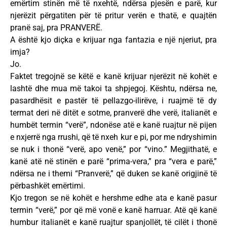
emërtim stinën më të nxehtë, ndërsa pjesën e parë, kur
njerëzit përgatiten për të pritur verën e thatë, e quajtën
pranë saj, pra PRANVERË.
A është kjo diçka e krijuar nga fantazia e një njeriut, pra
imja?
Jo.
Faktet tregojnë se këtë e kanë krijuar njerëzit në kohët e
lashtë dhe mua më takoi ta shpjegoj. Kështu, ndërsa ne,
pasardhësit e pastër të pellazgo-ilirëve, i ruajmë të dy
termat deri në ditët e sotme, pranverë dhe verë, italianët e
humbët termin “verë”, ndonëse atë e kanë ruajtur në pijen
e nxjerrë nga rrushi, që të nxeh kur e pi, por me ndryshimin
se nuk i thonë “verë, apo venë,” por “vino.” Megjithatë, e
kanë atë në stinën e parë “prima-vera,” pra “vera e parë,”
ndërsa ne i themi “Pranverë,” që duken se kanë origjinë të
përbashkët emërtimi.
Kjo tregon se në kohët e hershme edhe ata e kanë pasur
termin “verë,” por që më vonë e kanë harruar. Atë që kanë
humbur italianët e kanë ruajtur spanjollët, të cilët i thonë