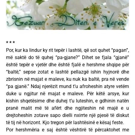
* * *
Por, kur ka lindur ky rit tepër i lashtë, që sot quhet “pagan”,
më saktë do të quhej “pa-gjane?” Dihet se fjala “gjanë”
është tepër e vjetër dhe është fjalë e hershme shqipe për
“baltë,” sepse zotat e lashtë pellazgë ishin hyjnorë dhe
zbrisnin në majat e maleve, ku nuk ka baltë, pra në vende
“pa gjanë.” Ndaj njerëzit mund t’u afroheshin atyre vetëm
duke u ngjitur në majat e maleve. Për këtë arsye, kur
kishin shqetësime dhe duhej t’u luteshin, e gdhinin natën
pranë malit më të afërt dhe ngjiteshin në majë e u
drejtoheshin zotave sapo dielli nxirrte një pjesë të diskut
të tij në horizont. Kjo tregon për lashtësinë e kësaj feste.
Por hershmëria e saj është vështirë të përcaktohet me