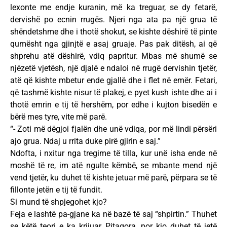
lexonte me endje kuranin, më ka treguar, se dy fetarë,
dervishë po ecnin rrugës. Njeri nga ata pa një grua të
shëndetshme dhe i thotë shokut, se kishte dëshirë të pinte
qumësht nga gjinjtë e asaj gruaje. Pas pak ditësh, ai që
shprehu atë dëshirë, vdiq papritur. Mbas më shumë se
njëzetë vjetësh, një djalë e ndaloi në rrugë dervishin tjetër,
atë që kishte mbetur ende gjallë dhe i flet në emër. Fetari,
që tashmë kishte nisur të plakej, e pyet kush ishte dhe ai i
thotë emrin e tij të hershëm, por edhe i kujton bisedën e
bërë mes tyre, vite më parë.
“- Zoti më dëgjoi fjalën dhe unë vdiqa, por më lindi përsëri
ajo grua. Ndaj u rrita duke pirë gjirin e saj.”
Ndofta, i nxitur nga tregime të tilla, kur unë isha ende në
moshë të re, im atë ngulte këmbë, se mbante mend një
vend tjetër, ku duhet të kishte jetuar më parë, përpara se të
fillonte jetën e tij të fundit.
Si mund të shpjegohet kjo?
Feja e lashtë pa-gjane ka në bazë të saj “shpirtin.” Thuhet
se këtë teori e ka krijuar Pitagora, por kjo duhet të jetë