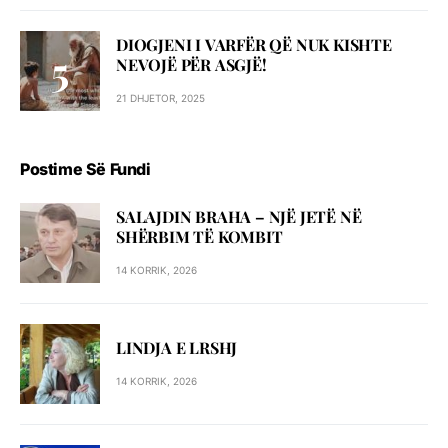
DIOGJENI I VARFËR QË NUK KISHTE
NEVOJË PËR ASGJË!
21 DHJETOR, 2025
Postime Së Fundi
SALAJDIN BRAHA – NJЁ JETЁ NЁ
SHЁRBIM TЁ KOMBIT
14 KORRIK, 2026
LINDJA E LRSHJ
14 KORRIK, 2026