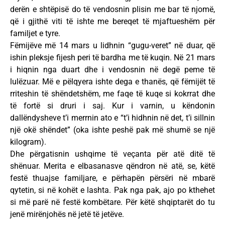
derën e shtëpisë do të vendosnin plisin me bar të njomë,
që i gjithë viti të ishte me bereqet të mjaftueshëm për
familjet e tyre.
Fëmijëve më 14 mars u lidhnin “gugu-veret” në duar, që
ishin pleksje fijesh peri të bardha me të kuqin. Në 21 mars
i hiqnin nga duart dhe i vendosnin në degë peme të
lulëzuar. Më e pëlqyera ishte dega e thanës, që fëmijët të
rriteshin të shëndetshëm, me faqe të kuqe si kokrrat dhe
të fortë si druri i saj. Kur i varnin, u këndonin
dallëndysheve t’i merrnin ato e “t’i hidhnin në det, t’i sillnin
një okë shëndet” (oka ishte peshë pak më shumë se një
kilogram).
Dhe përgatisnin ushqime të veçanta për atë ditë të
shënuar. Merita e elbasanasve qëndron në atë, se, këtë
festë thuajse familjare, e përhapën përsëri në mbarë
qytetin, si në kohët e lashta. Pak nga pak, ajo po kthehet
si më parë në festë kombëtare. Për këtë shqiptarët do tu
jenë mirënjohës në jetë të jetëve.