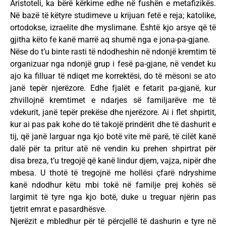
Aristoteli, ka bërë kërkime edhe në fushën e metafizikës.
Në bazë të këtyre studimeve u krijuan fetë e reja; katolike,
ortodokse, izraelite dhe myslimane. Është kjo arsye që të
gjitha këto fe kanë marrë aq shumë nga e jona-pa-gjane.
Nëse do t’u binte rasti të ndodheshin në ndonjë kremtim të
organizuar nga ndonjë grup i fesë pa-gjane, në vendet ku
ajo ka filluar të ndiqet me korrektësi, do të mësoni se ato
janë tepër njerëzore. Edhe fjalët e fetarit pa-gjanë, kur
zhvillojnë kremtimet e ndarjes së familjarëve me të
vdekurit, janë tepër prekëse dhe njerëzore. Ai i flet shpirtit,
kur ai pas pak kohe do të takojë prindërit dhe të dashurit e
tij, që janë larguar nga kjo botë vite më parë, të cilët kanë
dalë për ta pritur atë në vendin ku prehen shpirtrat për
disa breza, t’u tregojë që kanë lindur djem, vajza, nipër dhe
mbesa. U thotë të tregojnë me hollësi çfarë ndryshime
kanë ndodhur këtu mbi tokë në familje prej kohës së
largimit të tyre nga kjo botë, duke u treguar njërin pas
tjetrit emrat e pasardhësve.
Njerëzit e mbledhur për të përcjellë të dashurin e tyre në