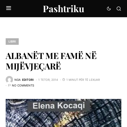
Pashtriku
LIBRI
ALBANËT ME FAMË NË
MIJËVJEÇARË
NGA
EDITORI
1 TETOR, 2014
1 MINUT PËR TË LEXUAR
NO COMMENTS