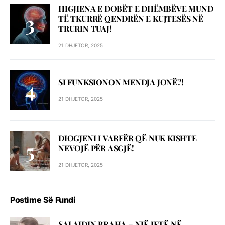
HIGJIENA E DOBËT E DHËMBËVE MUND
TË TKURRË QENDRËN E KUJTESËS NË
TRURIN TUAJ!
21 DHJETOR, 2025
SI FUNKSIONON MENDJA JONË?!
21 DHJETOR, 2025
DIOGJENI I VARFËR QË NUK KISHTE
NEVOJË PËR ASGJË!
21 DHJETOR, 2025
Postime Së Fundi
SALAJDIN BRAHA – NJЁ JETЁ NЁ