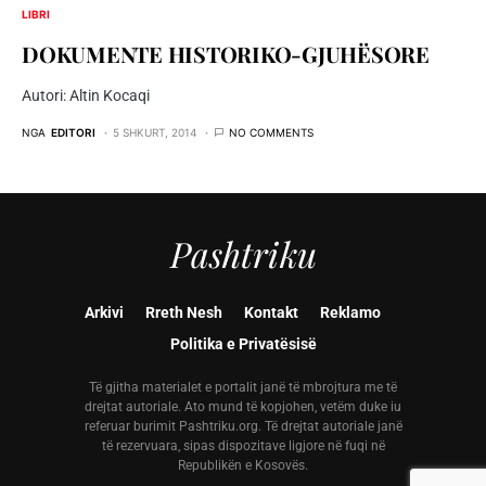
LIBRI
DOKUMENTE HISTORIKO-GJUHËSORE
Autori: Altin Kocaqi
NGA
EDITORI
5 SHKURT, 2014
NO COMMENTS
Pashtriku
Arkivi
Rreth Nesh
Kontakt
Reklamo
Politika e Privatësisë
Të gjitha materialet e portalit janë të mbrojtura me të
drejtat autoriale. Ato mund të kopjohen, vetëm duke iu
referuar burimit Pashtriku.org. Të drejtat autoriale janë
të rezervuara, sipas dispozitave ligjore në fuqi në
Republikën e Kosovës.