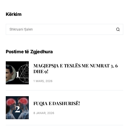
Kërkim
Postime të Zgjedhura
MAGJEPSJA E TESLËS ME NUMRAT 3, 6
DHE 9!
1 MARS, 2026
FUQIA E DASHURISË!
8 JANAR, 2026