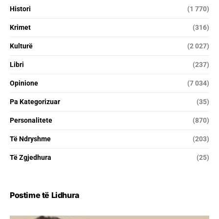
Histori
(1 770)
Krimet
(316)
Kulturë
(2 027)
Libri
(237)
Opinione
(7 034)
Pa Kategorizuar
(35)
Personalitete
(870)
Të Ndryshme
(203)
Të Zgjedhura
(25)
Postime të Lidhura