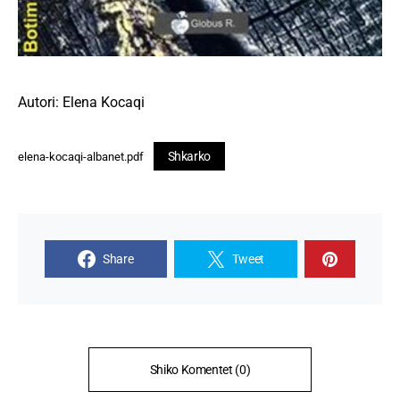
Autori: Elena Kocaqi
Shkarko
elena-kocaqi-albanet.pdf
Share
Tweet
Shiko Komentet (0)