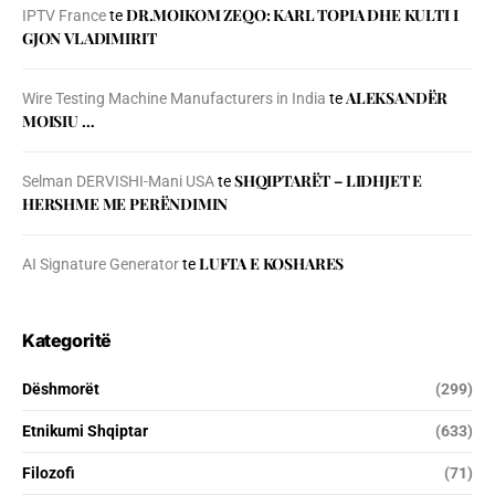
DR.MOIKOM ZEQO: KARL TOPIA DHE KULTI I
IPTV France
te
GJON VLADIMIRIT
ALEKSANDËR
Wire Testing Machine Manufacturers in India
te
MOISIU …
SHQIPTARËT – LIDHJET E
Selman DERVISHI-Mani USA
te
HERSHME ME PERËNDIMIN
LUFTA E KOSHARES
AI Signature Generator
te
Kategoritë
Dëshmorët
(299)
Etnikumi Shqiptar
(633)
Filozofi
(71)