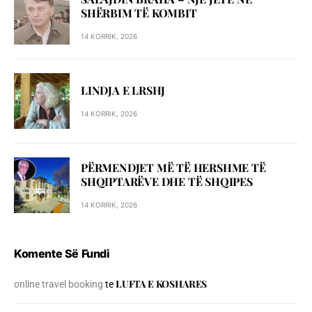
SHЁRBIM TЁ KOMBIT
14 KORRIK, 2026
LINDJA E LRSHJ
14 KORRIK, 2026
PËRMENDJET MË TË HERSHME TË
SHQIPTARËVE DHE TË SHQIPES
14 KORRIK, 2026
Komente Së Fundi
LUFTA E KOSHARES
online travel booking
te