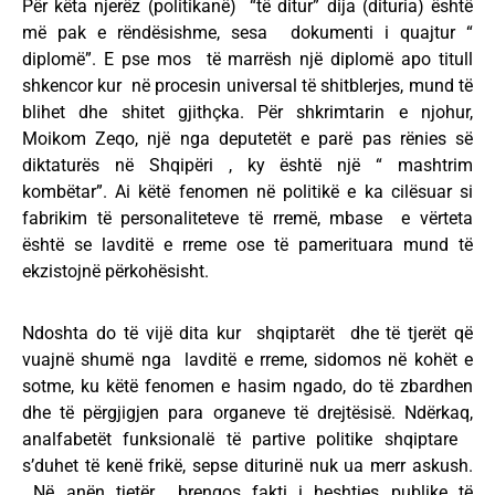
Për këta njerëz (politikanë) “të ditur” dija (dituria) është
më pak e rëndësishme, sesa dokumenti i quajtur “
diplomë”. E pse mos të marrësh një diplomë apo titull
shkencor kur në procesin universal të shitblerjes, mund të
blihet dhe shitet gjithçka. Për shkrimtarin e njohur,
Moikom Zeqo, një nga deputetët e parë pas rënies së
diktaturës në Shqipëri , ky është një “ mashtrim
kombëtar”. Ai këtë fenomen në politikë e ka cilësuar si
fabrikim të personaliteteve të rremë, mbase e vërteta
është se lavditë e rreme ose të pamerituara mund të
ekzistojnë përkohësisht.
Ndoshta do të vijë dita kur shqiptarët dhe të tjerët që
vuajnë shumë nga lavditë e rreme, sidomos në kohët e
sotme, ku këtë fenomen e hasim ngado, do të zbardhen
dhe të përgjigjen para organeve të drejtësisë. Ndërkaq,
analfabetët funksionalë të partive politike shqiptare
s’duhet të kenë frikë, sepse diturinë nuk ua merr askush.
Në anën tjetër brengos fakti i heshtjes publike të