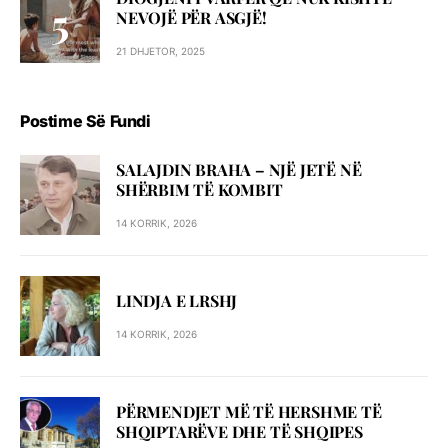
NEVOJË PËR ASGJË!
21 DHJETOR, 2025
Postime Së Fundi
SALAJDIN BRAHA – NJЁ JETЁ NЁ
SHЁRBIM TЁ KOMBIT
14 KORRIK, 2026
LINDJA E LRSHJ
14 KORRIK, 2026
PËRMENDJET MË TË HERSHME TË
SHQIPTARËVE DHE TË SHQIPES