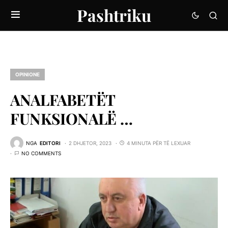
Pashtriku
OPINIONE
ANALFABETËT
FUNKSIONALË …
NGA
EDITORI
2 DHJETOR, 2023
4 MINUTA PËR TË LEXUAR
NO COMMENTS