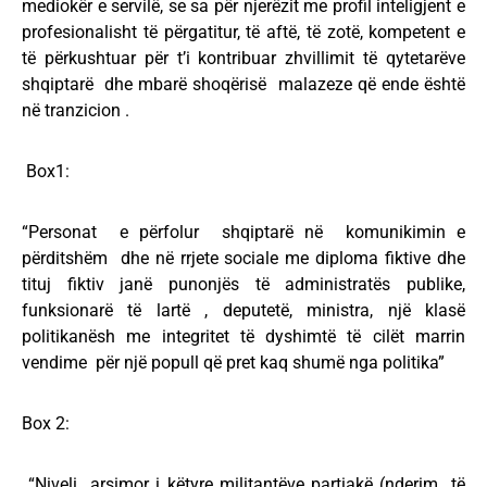
mediokër e servilë, se sa për njerëzit me profil inteligjent e
profesionalisht të përgatitur, të aftë, të zotë, kompetent e
të përkushtuar për t’i kontribuar zhvillimit të qytetarëve
shqiptarë dhe mbarë shoqërisë malazeze që ende është
në tranzicion .
Box1:
“Personat e përfolur shqiptarë në komunikimin e
përditshëm dhe në rrjete sociale me diploma fiktive dhe
tituj fiktiv janë punonjës të administratës publike,
funksionarë të lartë , deputetë, ministra, një klasë
politikanësh me integritet të dyshimtë të cilët marrin
vendime për një popull që pret kaq shumë nga politika”
Box 2:
“Niveli arsimor i këtyre militantëve partiakë (nderim të