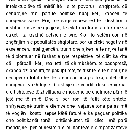
intelektualëve të mirëfilltë e të pavarur shqiptarë, që
qëndrojnë mbi partitë politike, ndaj këtij kanceri të
shoqërisë sonë. Por, më shqetësuese është dështimi i
institucioneve përgjegjëse, të cilat nuk kanë arritur me sa
duket ta kryejnë detyrën e tyre. Kjo jo vetëm çon në
zhgënjimin e popullatës shqiptare, por ka efekt negativ në
ekselencën, inteligjencën, trurin dhe ajkën e të rinjve tanë
të diplomuar në fushat e tyre respektive të cilët ka vite
që përball këtij realiteti të dhimbshëm, të pashpresë,
skandaloz, absurd, të pakuptimtë, të trishtë e të hidhur, në
dëshpërim total dhe të ofenduar nga politika, shteti dhe
shoqëria vazhdojnë braktisjen e vendit, duke emigruar
drejt shteteve të zhvilluara e moderne perëndimore për një
jetë më të mirë. Dhe si për ironi të fatit këto shtete
shfrytëzojnë trurin e djemve dhe vajzave tona pa as më
të voglën kosto, sepse këtë faturë e ka paguar politika
dhe politikanët tanë dritëshkurtër, të cilët më parë
mendojnë për punësimin e militantëve e simpatizantëve