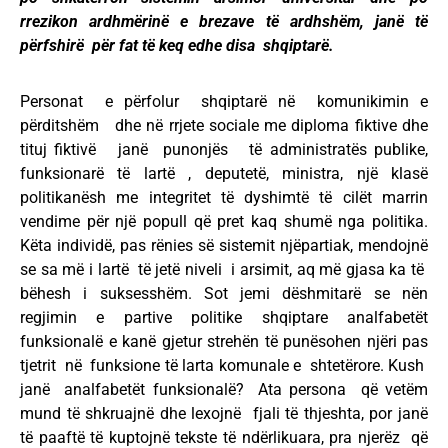
rrezikon ardhmërinë e brezave të ardhshëm, janë të
përfshirë për fat të keq edhe disa shqiptarë.
Personat e përfolur shqiptarë në komunikimin e
përditshëm dhe në rrjete sociale me diploma fiktive dhe
tituj fiktivë janë punonjës të administratës publike,
funksionarë të lartë , deputetë, ministra, një klasë
politikanësh me integritet të dyshimtë të cilët marrin
vendime për një popull që pret kaq shumë nga politika.
Këta individë, pas rënies së sistemit njëpartiak, mendojnë
se sa më i lartë të jetë niveli i arsimit, aq më gjasa ka të
bëhesh i suksesshëm. Sot jemi dëshmitarë se nën
regjimin e partive politike shqiptare analfabetët
funksionalë e kanë gjetur strehën të punësohen njëri pas
tjetrit në funksione të larta komunale e shtetërore. Kush
janë analfabetët funksionalë? Ata persona që vetëm
mund të shkruajnë dhe lexojnë fjali të thjeshta, por janë
të paaftë të kuptojnë tekste të ndërlikuara, pra njerëz që