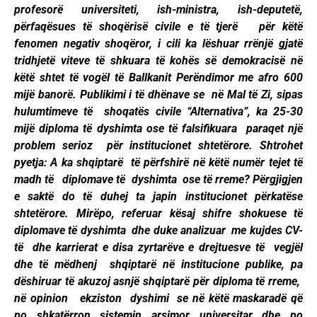
profesorë universiteti, ish-ministra, ish-deputetë,
përfaqësues të shoqërisë civile e të tjerë për këtë
fenomen negativ shoqëror, i cili ka lëshuar rrënjë gjatë
tridhjetë viteve të shkuara të kohës së demokracisë në
këtë shtet të vogël të Ballkanit Perëndimor me afro 600
mijë banorë. Publikimi i të dhënave se në Mal të Zi, sipas
hulumtimeve të shoqatës civile “Alternativa”, ka 25-30
mijë diploma të dyshimta ose të falsifikuara paraqet një
problem serioz për institucionet shtetërore. Shtrohet
pyetja: A ka shqiptarë të përfshirë në këtë numër tejet të
madh të diplomave të dyshimta ose të rreme? Përgjigjen
e saktë do të duhej ta japin institucionet përkatëse
shtetërore. Mirëpo, referuar kësaj shifre shokuese të
diplomave të dyshimta dhe duke analizuar me kujdes CV-
të dhe karrierat e disa zyrtarëve e drejtuesve të vegjël
dhe të mëdhenj shqiptarë në institucione publike, pa
dëshiruar të akuzoj asnjë shqiptarë për diploma të rreme,
në opinion ekziston dyshimi se në këtë maskaradë që
po shkatërron sistemin arsimor universitar dhe po