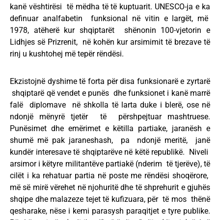
kanë vështirësi të mëdha të të kuptuarit. UNESCO-ja e ka
definuar analfabetin funksional në vitin e largët, më
1978, atëherë kur shqiptarët shënonin 100-vjetorin e
Lidhjes së Prizrenit, në kohën kur arsimimit të brezave të
rinj u kushtohej më tepër rëndësi.
Ekzistojnë dyshime të forta për disa funksionarë e zyrtarë
shqiptarë që vendet e punës dhe funksionet i kanë marrë
falë diplomave në shkolla të larta duke i blerë, ose në
ndonjë mënyrë tjetër të përshpejtuar mashtruese.
Punësimet dhe emërimet e këtilla partiake, jaranësh e
shumë më pak jaraneshash, pa ndonjë meritë, janë
kundër interesave të shqiptarëve në këtë republikë. Niveli
arsimor i këtyre militantëve partiakë (nderim të tjerëve), të
cilët i ka rehatuar partia në poste me rëndësi shoqërore,
më së mirë vërehet në njohuritë dhe të shprehurit e gjuhës
shqipe dhe malazeze tejet të kufizuara, për të mos thënë
qesharake, nëse i kemi parasysh paraqitjet e tyre publike.