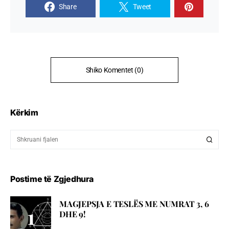
Share
Tweet
Shiko Komentet (0)
Kërkim
Postime të Zgjedhura
MAGJEPSJA E TESLËS ME NUMRAT 3, 6
DHE 9!