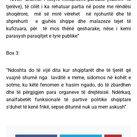
tjerëve), të cilët i ka rehatuar partia në poste me rëndësi
shoqërore, më së mirë vërehet në njohuritë dhe të
shprehurit e gjuhës shqipe dhe malazeze tejet të
kufizuara, për të mos thënë qesharake, nëse i kemi
parasysh paraqitjet e tyre publike”
Box 3:
“Ndoshta do të vijë dita kur shqiptarët dhe të tjerët që
vuajnë shumë nga lavditë e rreme, sidomos në kohët e
sotme, ku këtë fenomen e hasim ngado, do të zbardhen
dhe të përgjigjen para organeve të drejtësisë. Ndërkaq,
analfabetët funksionalë të partive politike shqiptare
s’duhet të kenë frikë, sepse diturinë nuk ua merr askush”.