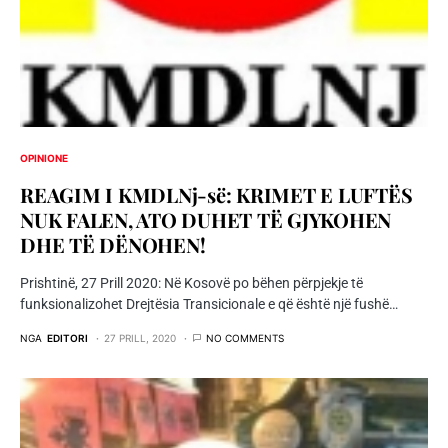
OPINIONE
REAGIM I KMDLNj-së: KRIMET E LUFTËS
NUK FALEN, ATO DUHET TË GJYKOHEN
DHE TË DËNOHEN!
Prishtinë, 27 Prill 2020: Në Kosovë po bëhen përpjekje të
funksionalizohet Drejtësia Transicionale e që është një fushë…
NGA
EDITORI
27 PRILL, 2020
NO COMMENTS