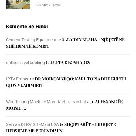
14 KORRIK, 2026
Komente Së Fundi
SALAJDIN BRAHA – NJЁ JETЁ NЁ
Cement Testing Equipment
te
SHЁRBIM TЁ KOMBIT
LUFTA E KOSHARES
online travel booking
te
DR.MOIKOM ZEQO: KARL TOPIA DHE KULTI I
IPTV France
te
GJON VLADIMIRIT
ALEKSANDËR
Wire Testing Machine Manufacturers in India
te
MOISIU …
SHQIPTARËT – LIDHJET E
Selman DERVISHI-Mani USA
te
HERSHME ME PERËNDIMIN