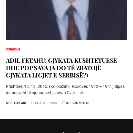
OPINIONE
ADIL FETAHU: GJYKATA KUSHTETUESE
DHE POP SAVA (A DO TË ZBATOJË
GJYKATA LIGJET E SERBISË?)
Prishtinë, 13. 12. 2015: (Kolonizimi i Kosovës 1912 – 1941) Sipas
demografit të njohur serb, Jovan Cvijiq, në…
NGA
EDITORI
13 DHJETOR, 2015
NO COMMENTS