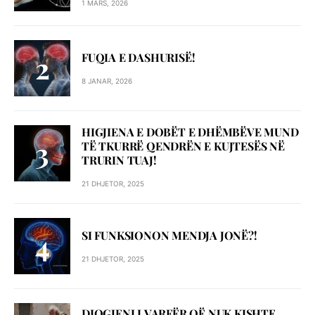
1 MARS, 2026
FUQIA E DASHURISË!
8 JANAR, 2026
HIGJIENA E DOBËT E DHËMBËVE MUND
TË TKURRË QENDRËN E KUJTESËS NË
TRURIN TUAJ!
21 DHJETOR, 2025
SI FUNKSIONON MENDJA JONË?!
21 DHJETOR, 2025
DIOGJENI I VARFËR QË NUK KISHTE