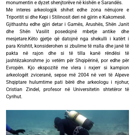
monumentin e dyzet shenjtorëve në kishën e Sarandës.
Me interes arkeologjik shihet edhe zona nënujore e
Triporitit si dhe Kepi i Stilinosit deri në gjirin e Kakomesë.
Gjithashtu edhe gjiri detar i Gamës, Arushës, Shën Janit
dhe Shën Vasilit posedojnë mbetje antike dhe
mesjetare.Këto gjetje që datojnë nga shekulli i katërt i
para Krishtit, konsiderohen si zbulime të rralla dhe janë të
pakta në rajon dhe si të tilla kanë rëndësi të
jashtëzakonshme jo vetëm për Shqipërinë, por edhe për
Evropën. Kjo ekspozitë me vlera i nxjerr si kampion
arkeologët zviceranë, sepse më 2004 në veri të Alpeve
Shqiptare hulumtime pati bërë dhe arkeologu i njohur,
Cristian Zindel, profesor në Universitetin shtetëror të
Cyrihut.