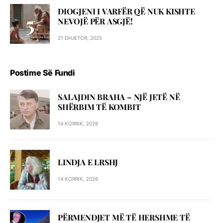
DIOGJENI I VARFËR QË NUK KISHTE
NEVOJË PËR ASGJË!
21 DHJETOR, 2025
Postime Së Fundi
SALAJDIN BRAHA – NJЁ JETЁ NЁ
SHЁRBIM TЁ KOMBIT
14 KORRIK, 2026
LINDJA E LRSHJ
14 KORRIK, 2026
PËRMENDJET MË TË HERSHME TË