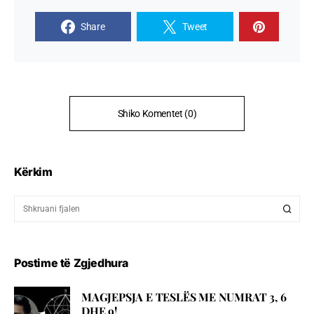
Share
Tweet
Shiko Komentet (0)
Kërkim
Postime të Zgjedhura
MAGJEPSJA E TESLËS ME NUMRAT 3, 6
DHE 9!