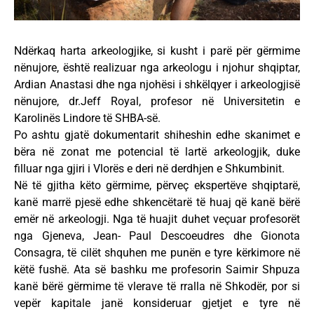
Ndërkaq harta arkeologjike, si kusht i parë për gërmime
nënujore, është realizuar nga arkeologu i njohur shqiptar,
Ardian Anastasi dhe nga njohësi i shkëlqyer i arkeologjisë
nënujore, dr.Jeff Royal, profesor në Universitetin e
Karolinës Lindore të SHBA-së.
Po ashtu gjatë dokumentarit shiheshin edhe skanimet e
bëra në zonat me potencial të lartë arkeologjik, duke
filluar nga gjiri i Vlorës e deri në derdhjen e Shkumbinit.
Në të gjitha këto gërmime, përveç ekspertëve shqiptarë,
kanë marrë pjesë edhe shkencëtarë të huaj që kanë bërë
emër në arkeologji. Nga të huajit duhet veçuar profesorët
nga Gjeneva, Jean- Paul Descoeudres dhe Gionota
Consagra, të cilët shquhen me punën e tyre kërkimore në
këtë fushë. Ata së bashku me profesorin Saimir Shpuza
kanë bërë gërmime të vlerave të rralla në Shkodër, por si
vepër kapitale janë konsideruar gjetjet e tyre në