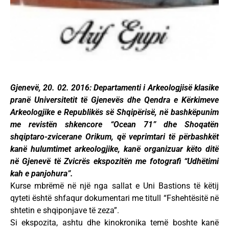
Gjenevë, 20. 02. 2016: Departamenti i Arkeologjisë klasike
pranë Universitetit të Gjenevës dhe Qendra e Kërkimeve
Arkeologjike e Republikës së Shqipërisë, në bashkëpunim
me revistën shkencore “Ocean 71” dhe Shoqatën
shqiptaro-zvicerane Orikum, që veprimtari të përbashkët
kanë hulumtimet arkeologjike, kanë organizuar këto ditë
në Gjenevë të Zvicrës ekspozitën me fotografi “Udhëtimi
kah e panjohura”.
Kurse mbrëmë në një nga sallat e Uni Bastions të këtij
qyteti është shfaqur dokumentari me titull “Fshehtësitë në
shtetin e shqiponjave të zeza”.
Si ekspozita, ashtu dhe kinokronika temë boshte kanë