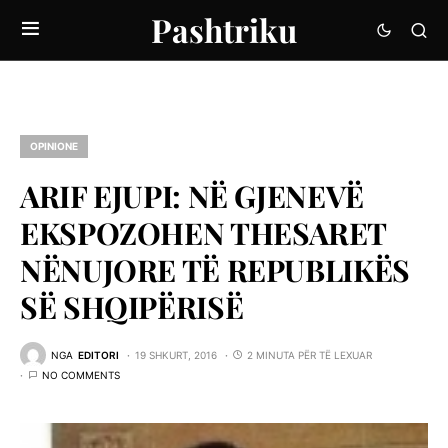
Pashtriku
OPINIONE
ARIF EJUPI: NË GJENEVË
EKSPOZOHEN THESARET
NËNUJORE TË REPUBLIKËS
SË SHQIPËRISË
NGA
EDITORI
19 SHKURT, 2016
2 MINUTA PËR TË LEXUAR
NO COMMENTS