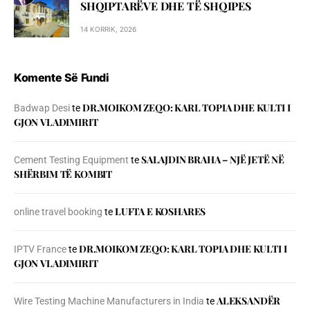
SHQIPTARËVE DHE TË SHQIPES
14 KORRIK, 2026
Komente Së Fundi
DR.MOIKOM ZEQO: KARL TOPIA DHE KULTI I
Badwap Desi
te
GJON VLADIMIRIT
SALAJDIN BRAHA – NJЁ JETЁ NЁ
Cement Testing Equipment
te
SHЁRBIM TЁ KOMBIT
LUFTA E KOSHARES
online travel booking
te
DR.MOIKOM ZEQO: KARL TOPIA DHE KULTI I
IPTV France
te
GJON VLADIMIRIT
ALEKSANDËR
Wire Testing Machine Manufacturers in India
te