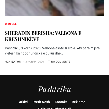
OPINIONE
SHERADIN BERISHA: VALBONA E
KRESHNIKËVE
Pashtriku, 3 korrik 2020: Valbona është si Troja. Aty para mijëra
vjetësh ka ndodhur diçka e bukur dhe…
NGA
EDITORI
3 KORRIK, 2020
NO COMMENTS
Pashtriku
Arkivi
Rreth Nesh
Kontakt
Reklamo