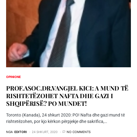
OPINIONE
PROF.ASOC.DR.VANGJEL KICI: A MUND TË
RISHTETËZOHET NAFTA DHE GAZI I
SHQIPËRISË? PO MUNDET!
Toronto (Kanada), 24 shkurt 2020: PO! Nafta dhe gazi mund të
rishtetëzohen, por kjo kërkon përpjekje dhe sakrifica,…
NGA
EDITORI
24 SHKURT, 2020
NO COMMENTS