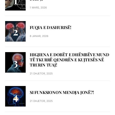
1 MARS, 2026
FUQIA E DASHURISË!
8 JANAR, 2026
HIGJIENA E DOBËT E DHËMBËVE MUND
TË TKURRË QENDRËN E KUJTESËS NË
TRURIN TUAJ!
21 DHJETOR, 2025
SI FUNKSIONON MENDJA JONË?!
21 DHJETOR, 2025