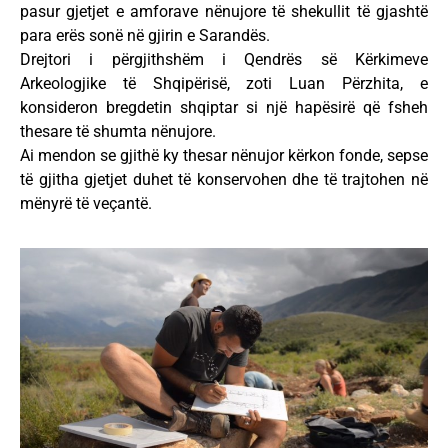
pasur gjetjet e amforave nënujore të shekullit të gjashtë
para erës sonë në gjirin e Sarandës.
Drejtori i përgjithshëm i Qendrës së Kërkimeve
Arkeologjike të Shqipërisë, zoti Luan Përzhita, e
konsideron bregdetin shqiptar si një hapësirë që fsheh
thesare të shumta nënujore.
Ai mendon se gjithë ky thesar nënujor kërkon fonde, sepse
të gjitha gjetjet duhet të konservohen dhe të trajtohen në
mënyrë të veçantë.