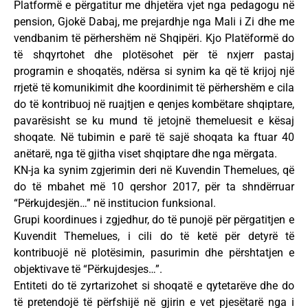
Platformë e përgatitur me dhjetëra vjet nga pedagogu në
pension, Gjokë Dabaj, me prejardhje nga Mali i Zi dhe me
vendbanim të përhershëm në Shqipëri. Kjo Platëformë do
të shqyrtohet dhe plotësohet për të nxjerr pastaj
programin e shoqatës, ndërsa si synim ka që të krijoj një
rrjetë të komunikimit dhe koordinimit të përhershëm e cila
do të kontribuoj në ruajtjen e qenjes kombëtare shqiptare,
pavarësisht se ku mund të jetojnë themeluesit e kësaj
shoqate. Në tubimin e parë të sajë shoqata ka ftuar 40
anëtarë, nga të gjitha viset shqiptare dhe nga mërgata.
KN-ja ka synim zgjerimin deri në Kuvendin Themelues, që
do të mbahet më 10 qershor 2017, për ta shndërruar
“Përkujdesjën…” në institucion funksional.
Grupi koordinues i zgjedhur, do të punojë për përgatitjen e
Kuvendit Themelues, i cili do të ketë për detyrë të
kontribuojë në plotësimin, pasurimin dhe përshtatjen e
objektivave të “Përkujdesjes…”.
Entiteti do të zyrtarizohet si shoqatë e qytetarëve dhe do
të pretendojë të përfshijë në gjirin e vet pjesëtarë nga i