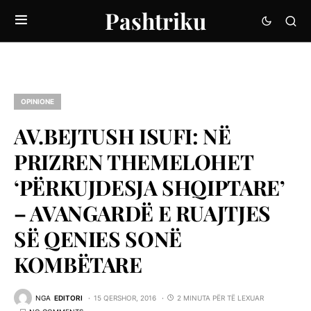
Pashtriku
OPINIONE
AV.BEJTUSH ISUFI: NË
PRIZREN THEMELOHET
‘PËRKUJDESJA SHQIPTARE’
– AVANGARDË E RUAJTJES
SË QENIES SONË
KOMBËTARE
NGA
EDITORI
15 QERSHOR, 2016
2 MINUTA PËR TË LEXUAR