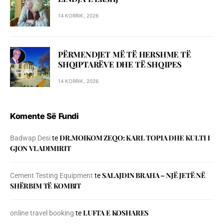
14 KORRIK, 2026
PËRMENDJET MË TË HERSHME TË
SHQIPTARËVE DHE TË SHQIPES
14 KORRIK, 2026
Komente Së Fundi
DR.MOIKOM ZEQO: KARL TOPIA DHE KULTI I
Badwap Desi
te
GJON VLADIMIRIT
SALAJDIN BRAHA – NJЁ JETЁ NЁ
Cement Testing Equipment
te
SHЁRBIM TЁ KOMBIT
LUFTA E KOSHARES
online travel booking
te