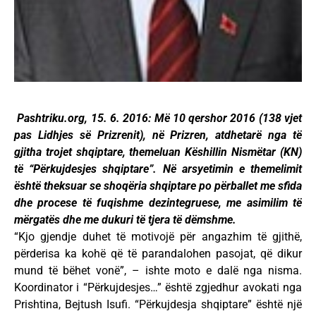
Pashtriku.org, 15. 6. 2016: Më 10 qershor 2016 (138 vjet
pas Lidhjes së Prizrenit), në Prizren, atdhetarë nga të
gjitha trojet shqiptare, themeluan Këshillin Nismëtar (KN)
të “Përkujdesjes shqiptare”. Në arsyetimin e themelimit
është theksuar se shoqëria shqiptare po përballet me sfida
dhe procese të fuqishme dezintegruese, me asimilim të
mërgatës dhe me dukuri të tjera të dëmshme.
“Kjo gjendje duhet të motivojë për angazhim të gjithë,
përderisa ka kohë që të parandalohen pasojat, që dikur
mund të bëhet vonë”, – ishte moto e dalë nga nisma.
Koordinator i “Përkujdesjes…” është zgjedhur avokati nga
Prishtina, Bejtush Isufi. “Përkujdesja shqiptare” është një