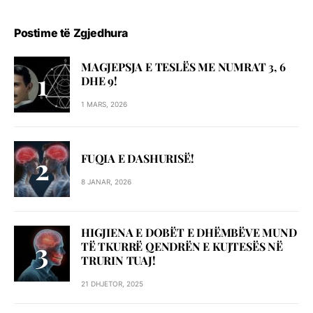
Postime të Zgjedhura
MAGJEPSJA E TESLËS ME NUMRAT 3, 6
DHE 9!
1 MARS, 2026
FUQIA E DASHURISË!
8 JANAR, 2026
HIGJIENA E DOBËT E DHËMBËVE MUND
TË TKURRË QENDRËN E KUJTESËS NË
TRURIN TUAJ!
21 DHJETOR, 2025