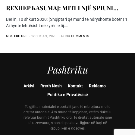
REXHEP KASUMAJ: MITI I NJË SPIUNI…
Berlin, 10 shkurt 2020: (Shqiptari që mund të ndryshonte botën) 1.
Ai hynte lehtësisht në zyrën e tij.…
NGA
EDITORI
12 SHKURT, 2020
NO COMMENTS
Pashtriku
Arkivi
Rreth Nesh
Kontakt
Reklamo
Politika e Privatësisë
Të gjitha materialet e portalit janë të mbrojtura me të
drejtat autoriale. Ato mund të kopjohen, vetëm duke iu
referuar burimit Pashtriku.org. Të drejtat autoriale janë
të rezervuara, sipas dispozitave ligjore në fuqi në
Republikën e Kosovës.