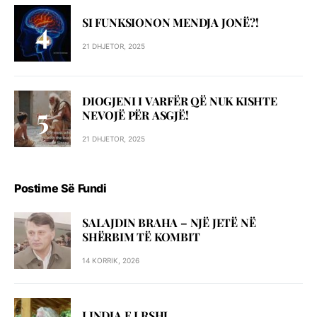
SI FUNKSIONON MENDJA JONË?!
21 DHJETOR, 2025
DIOGJENI I VARFËR QË NUK KISHTE
NEVOJË PËR ASGJË!
21 DHJETOR, 2025
Postime Së Fundi
SALAJDIN BRAHA – NJЁ JETЁ NЁ
SHЁRBIM TЁ KOMBIT
14 KORRIK, 2026
LINDJA E LRSHJ