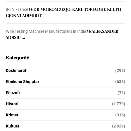
DR.MOIKOM ZEQO: KARL TOPIA DHE KULTI I
IPTV France
te
GJON VLADIMIRIT
ALEKSANDËR
Wire Testing Machine Manufacturers in India
te
MOISIU …
Kategoritë
Dëshmorët
(299)
Etnikumi Shqiptar
(633)
Filozofi
(72)
Histori
(1 770)
Krimet
(316)
Kulturë
(2 029)