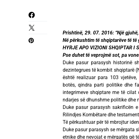
Prishtinë, 29. 07. 2016: “Një gjuhë
Në përkushtim të shqiptarëve të të 
HYRJE APO VIZIONI SHQIPTAR I 
Pse duhet të veprojmë sot, pa von
Duke pasur parasysh historinë sh
dezintegrues të kombit shqiptarë (
është realizuar para 103 vjetëve, 
botës, qindra parti politike dhe 
integrimeve shqiptare me të cilat 
ndarjes së dhunshme politike dhe 
Duke pasur parasysh sakrificën e
Rilindjes Kombëtare dhe testament
Të përkushtuar për të mbrojtur iden
Duke pasur parasysh se mërgata shq
etnike dhe nevojat e mërgatës që t