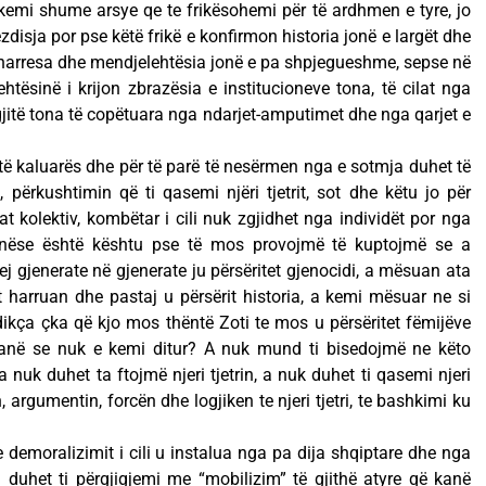
 kemi shume arsye qe te frikësohemi për të ardhmen e tyre, jo
zdisja por pse këtë frikë e konfirmon historia jonë e largët dhe
on harresa dhe mendjelehtësia jonë e pa shpjegueshme, sepse në
ësinë i krijon zbrazësia e institucioneve tona, të cilat nga
gjitë tona të copëtuara nga ndarjet-amputimet dhe nga qarjet e
 të kaluarës dhe për të parë të nesërmen nga e sotmja duhet të
përkushtimin që ti qasemi njëri tjetrit, sot dhe këtu jo për
fat kolektiv, kombëtar i cili nuk zgjidhet nga individët por nga
dhe nëse është kështu pse të mos provojmë të kuptojmë se a
j gjenerate në gjenerate ju përsëritet gjenocidi, a mësuan ata
 harruan dhe pastaj u përsërit historia, a kemi mësuar ne si
ikça çka që kjo mos thëntë Zoti te mos u përsëritet fëmijëve
tanë se nuk e kemi ditur? A nuk mund ti bisedojmë ne këto
a nuk duhet ta ftojmë njeri tjetrin, a nuk duhet ti qasemi njeri
, argumentin, forcën dhe logjiken te njeri tjetri, te bashkimi ku
 demoralizimit i cili u instalua nga pa dija shqiptare dhe nga
 duhet ti përgjigjemi me “mobilizim” të gjithë atyre që kanë