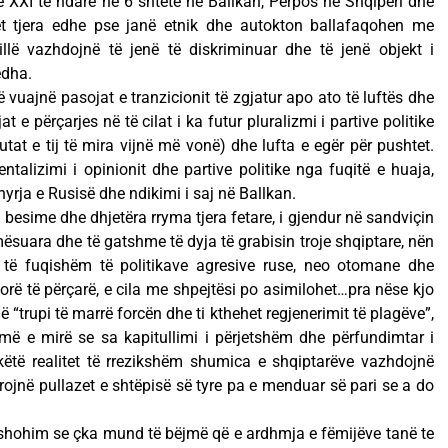
e XXI të ndarë në 6 shtete në Ballkan, Përpos në Shqipëri dhe
et tjera edhe pse janë etnik dhe autokton ballafaqohen me
tillë vazhdojnë të jenë të diskriminuar dhe të jenë objekt i
ëdha.
vuajnë pasojat e tranzicionit të zgjatur apo ato të luftës dhe
e përçarjes në të cilat i ka futur pluralizmi i partive politike
utat e tij të mira vijnë më vonë) dhe lufta e egër për pushtet.
talizimi i opinionit dhe partive politike nga fuqitë e huaja,
rja e Rusisë dhe ndikimi i saj në Ballkan.
3 besime dhe dhjetëra rryma tjera fetare, i gjendur në sandviçin
ësuara dhe të gatshme të dyja të grabisin troje shqiptare, nën
ë të fuqishëm të politikave agresive ruse, neo otomane dhe
orë të përçarë, e cila me shpejtësi po asimilohet…pra nëse kjo
“trupi të marrë forcën dhe ti kthehet regjenerimit të plagëve”,
më e mirë se sa kapitullimi i përjetshëm dhe përfundimtar i
këtë realitet të rrezikshëm shumica e shqiptarëve vazhdojnë
urojnë pullazet e shtëpisë së tyre pa e menduar së pari se a do
të shohim se çka mund të bëjmë që e ardhmja e fëmijëve tanë te