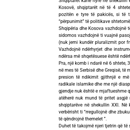
Shqiptarët kanë hyrë në shekullin 
Kosovë, shqiptarët në të 4 shtet
pozitën e tyre të pakicës, si të 
“përpunimit” të politikave shtetom
Shqipëria dhe Kosova vazhdojnë të 
sidomos vazhdojnë ti vuajnë pasojat 
(nuk jemi kundër pluralizmit por fr
Vazhdojnë ndërhyrjet dhe instrumen
ndërsa më shqetësuese është ndërhy
Pra, një komb i ndarë në 6 shtete, 
në mes të Serbisë dhe Greqisë, të m
presion të ndikimit gjithnjë e m
radikale islamike dhe me një diasp
gjendje nuk është e mjaftueshme që 
atëherë nuk mund të pritet asgjë 
shqiptarëve në shekullin XXI. Në 
verbërisht ti “rregullojnë dhe zbuk
të qëndrojnë themelet ”.
Duhet të takojmë njeri tjetrin që 