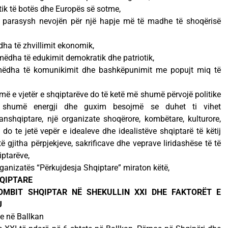
tik të botës dhe Europës së sotme,
parasysh nevojën për një hapje më të madhe të shoqërisë
ha të zhvillimit ekonomik,
dha të edukimit demokratik dhe patriotik,
mëdha të komunikimit dhe bashkëpunimit me popujt miq të
ë e vjetër e shqiptarëve do të ketë më shumë përvojë politike
ë shumë energji dhe guxim besojmë se duhet ti vihet
anshqiptare, një organizate shoqërore, kombëtare, kulturore,
do te jetë vepër e idealeve dhe idealistëve shqiptarë të këtij
 gjitha përpjekjeve, sakrificave dhe veprave liridashëse të të
iptarëve,
ganizatës “Përkujdesja Shqiptare” miraton këtë,
QIPTARE
KOMBIT SHQIPTAR NË SHEKULLIN XXI DHE FAKTORËT E
J
te në Ballkan