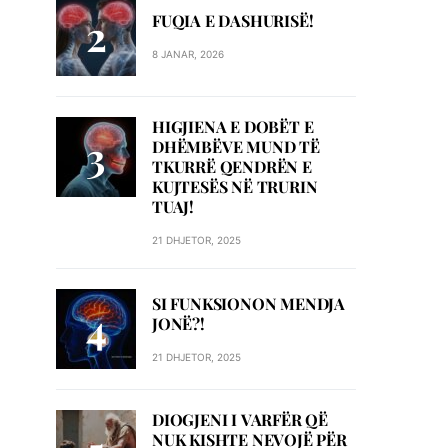
FUQIA E DASHURISË!
8 JANAR, 2026
HIGJIENA E DOBËT E
DHËMBËVE MUND TË
TKURRË QENDRËN E
KUJTESËS NË TRURIN
TUAJ!
21 DHJETOR, 2025
SI FUNKSIONON MENDJA
JONË?!
21 DHJETOR, 2025
DIOGJENI I VARFËR QË
NUK KISHTE NEVOJË PËR