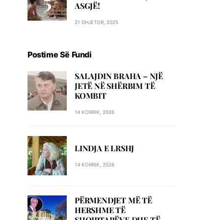
ASGJË!
21 DHJETOR, 2025
Postime Së Fundi
SALAJDIN BRAHA – NJЁ
JETЁ NЁ SHЁRBIM TЁ
KOMBIT
14 KORRIK, 2026
LINDJA E LRSHJ
14 KORRIK, 2026
PËRMENDJET MË TË
HERSHME TË
SHQIPTARËVE DHE TË