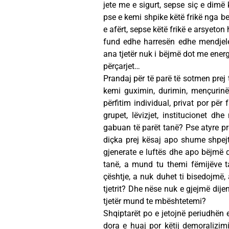
jete me e sigurt, sepse siç e dimë
pse e kemi shpike këtë frikë nga be
e afërt, sepse këtë frikë e arsyet
fund edhe harresën edhe mendjeleht
ana tjetër nuk i bëjmë dot me ener
përçarjet…
Prandaj për të parë të sotmen prej
kemi guximin, durimin, mençurinë, 
përfitim individual, privat por për 
grupet, lëvizjet, institucionet 
gabuan të parët tanë? Pse atyre pre
diçka prej kësaj apo shume shpejt
gjenerate e luftës dhe apo bëjmë d
tanë, a mund tu themi fëmijëve 
çështje, a nuk duhet ti bisedojmë, 
tjetrit? Dhe nëse nuk e gjejmë dijen
tjetër mund te mbështetemi?
Shqiptarët po e jetojnë periudhën e
dora e huaj por këtij demoralizimi