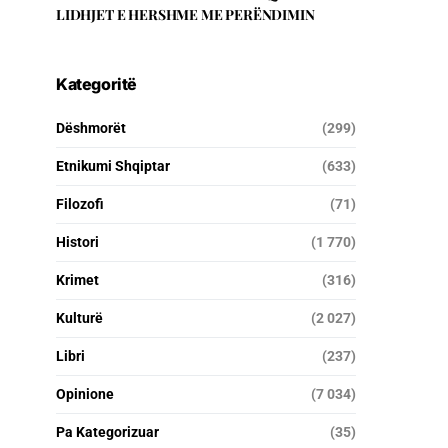
LIDHJET E HERSHME ME PERËNDIMIN
Kategoritë
Dëshmorët
(299)
Etnikumi Shqiptar
(633)
Filozofi
(71)
Histori
(1 770)
Krimet
(316)
Kulturë
(2 027)
Libri
(237)
Opinione
(7 034)
Pa Kategorizuar
(35)