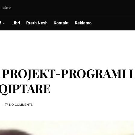
rmative.
ë
Libri
Rreth Nesh
Kontakt
Reklamo
: PROJEKT-PROGRAMI I
HQIPTARE
NO COMMENTS