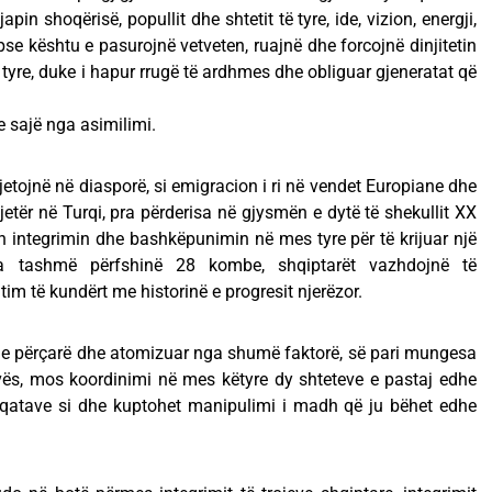
pin shoqërisë, popullit dhe shtetit të tyre, ide, vizion, energji,
.sepse kështu e pasurojnë vetveten, ruajnë dhe forcojnë dinjitetin
 tyre, duke i hapur rrugë të ardhmes dhe obliguar gjeneratat që
e sajë nga asimilimi.
jetojnë në diasporë, si emigracion i ri në vendet Europiane dhe
etër në Turqi, pra përderisa në gjysmën e dytë të shekullit XX
n integrimin dhe bashkëpunimin në mes tyre për të krijuar një
ila tashmë përfshinë 28 kombe, shqiptarët vazhdojnë të
jtim të kundërt me historinë e progresit njerëzor.
 e përçarë dhe atomizuar nga shumë faktorë, së pari mungesa
vës, mos koordinimi në mes këtyre dy shteteve e pastaj edhe
hoqatave si dhe kuptohet manipulimi i madh që ju bëhet edhe