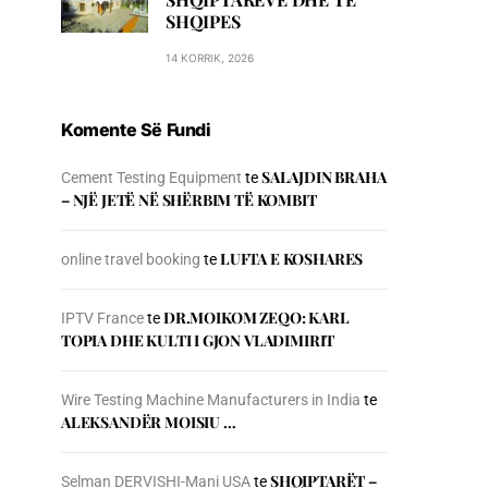
SHQIPES
14 KORRIK, 2026
Komente Së Fundi
SALAJDIN BRAHA
Cement Testing Equipment
te
– NJЁ JETЁ NЁ SHЁRBIM TЁ KOMBIT
LUFTA E KOSHARES
online travel booking
te
DR.MOIKOM ZEQO: KARL
IPTV France
te
TOPIA DHE KULTI I GJON VLADIMIRIT
Wire Testing Machine Manufacturers in India
te
ALEKSANDËR MOISIU …
SHQIPTARËT –
Selman DERVISHI-Mani USA
te