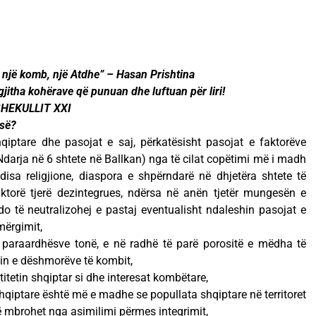
, një komb, një Atdhe” – Hasan Prishtina
gjitha kohërave që punuan dhe luftuan për liri!
SHEKULLIT XXI
esë?
qiptare dhe pasojat e saj, përkatësisht pasojat e faktorëve
Ndarja në 6 shtete në Ballkan) nga të cilat copëtimi më i madh
disa religjione, diaspora e shpërndarë në dhjetëra shtete të
faktorë tjerë dezintegrues, ndërsa në anën tjetër mungesën e
do të neutralizohej e pastaj eventualisht ndaleshin pasojat e
mërgimit,
 paraardhësve tonë, e në radhë të parë porositë e mëdha të
in e dëshmorëve të kombit,
titetin shqiptar si dhe interesat kombëtare,
iptare është më e madhe se popullata shqiptare në territoret
ë mbrohet nga asimilimi përmes integrimit,