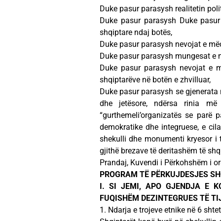
Duke pasur parasysh realitetin poli
Duke pasur parasysh Duke pasur 
shqiptare ndaj botës,
Duke pasur parasysh nevojat e mëd
Duke pasur parasysh mungesat e më
Duke pasur parasysh nevojat e 
shqiptarëve në botën e zhvilluar,
Duke pasur parasysh se gjenerata m
dhe jetësore, ndërsa rinia m
“gurthemeli’organizatës se parë p
demokratike dhe integruese, e cila 
shekulli dhe monumenti kryesor i të
gjithë brezave të deritashëm të shq
Prandaj, Kuvendi i Përkohshëm i or
PROGRAM TË PËRKUJDESJES SH
I. SI JEMI, APO GJENDJA E 
FUQISHËM DEZINTEGRUES TË TI
1. Ndarja e trojeve etnike në 6 shte