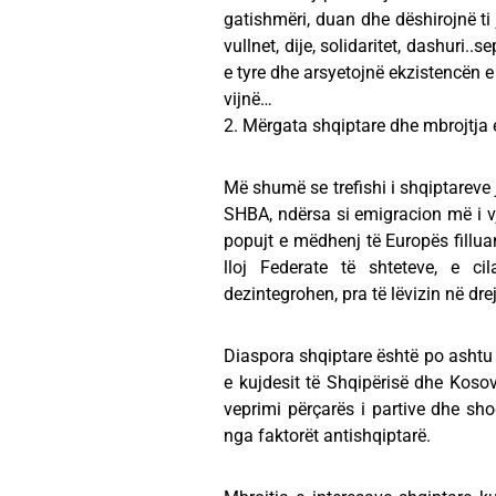
gatishmëri, duan dhe dëshirojnë ti ja
vullnet, dije, solidaritet, dashuri.
e tyre dhe arsyetojnë ekzistencën e
vijnë…
2. Mërgata shqiptare dhe mbrojtja 
Më shumë se trefishi i shqiptareve 
SHBA, ndërsa si emigracion më i vj
popujt e mëdhenj të Europës fillua
lloj Federate të shteteve, e c
dezintegrohen, pra të lëvizin në dre
Diaspora shqiptare është po ashtu
e kujdesit të Shqipërisë dhe Koso
veprimi përçarës i partive dhe s
nga faktorët antishqiptarë.