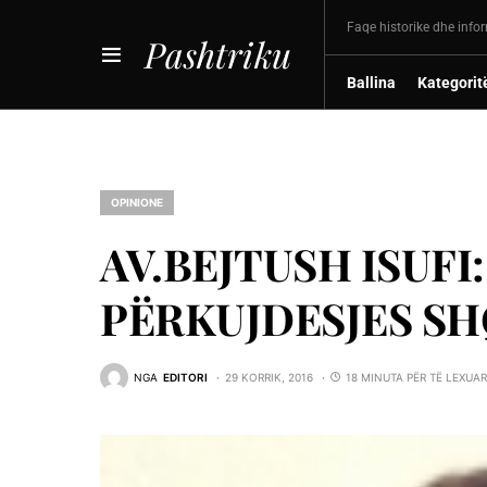
Faqe historike dhe info
Pashtriku
Ballina
Kategorit
OPINIONE
AV.BEJTUSH ISUFI
PËRKUJDESJES S
NGA
EDITORI
29 KORRIK, 2016
18 MINUTA PËR TË LEXUAR