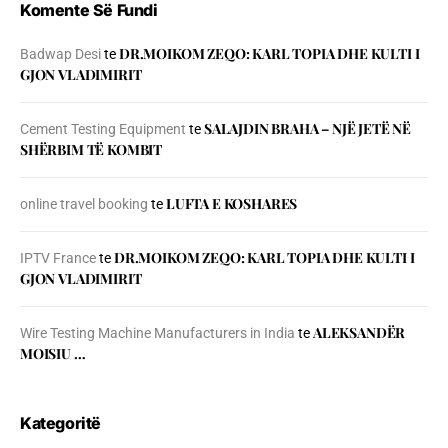
Komente Së Fundi
DR.MOIKOM ZEQO: KARL TOPIA DHE KULTI I
Badwap Desi
te
GJON VLADIMIRIT
SALAJDIN BRAHA – NJЁ JETЁ NЁ
Cement Testing Equipment
te
SHЁRBIM TЁ KOMBIT
LUFTA E KOSHARES
online travel booking
te
DR.MOIKOM ZEQO: KARL TOPIA DHE KULTI I
IPTV France
te
GJON VLADIMIRIT
ALEKSANDËR
Wire Testing Machine Manufacturers in India
te
MOISIU …
Kategoritë