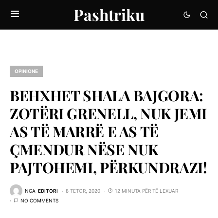
Pashtriku
OPINIONE
BEHXHET SHALA BAJGORA:
ZOTËRI GRENELL, NUK JEMI
AS TË MARRË E AS TË
ÇMENDUR NËSE NUK
PAJTOHEMI, PËRKUNDRAZI!
NGA
EDITORI
8 TETOR, 2020
12 MINUTA PËR TË LEXUAR
NO COMMENTS