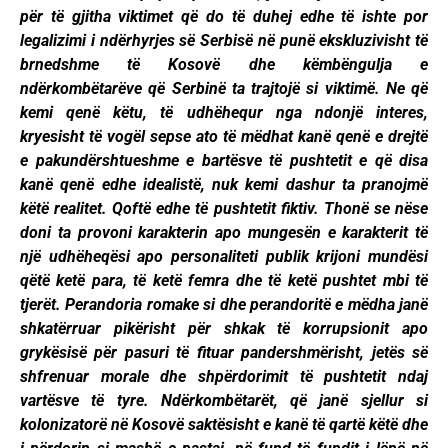
për të gjitha viktimet që do të duhej edhe të ishte por
legalizimi i ndërhyrjes së Serbisë në punë ekskluzivisht të
brnedshme të Kosovë dhe këmbëngulja e
ndërkombëtarëve që Serbinë ta trajtojë si viktimë. Ne që
kemi qenë këtu, të udhëhequr nga ndonjë interes,
kryesisht të vogël sepse ato të mëdhat kanë qenë e drejtë
e pakundërshtueshme e bartësve të pushtetit e që disa
kanë qenë edhe idealistë, nuk kemi dashur ta pranojmë
këtë realitet. Qoftë edhe të pushtetit fiktiv. Thonë se nëse
doni ta provoni karakterin apo mungesën e karakterit të
një udhëheqësi apo personaliteti publik krijoni mundësi
qëtë ketë para, të ketë femra dhe të ketë pushtet mbi të
tjerët. Perandoria romake si dhe perandoritë e mëdha janë
shkatërruar pikërisht për shkak të korrupsionit apo
grykësisë për pasuri të fituar pandershmërisht, jetës së
shfrenuar morale dhe shpërdorimit të pushtetit ndaj
vartësve të tyre. Ndërkombëtarët, që janë sjellur si
kolonizatorë në Kosovë saktësisht e kanë të qartë këtë dhe