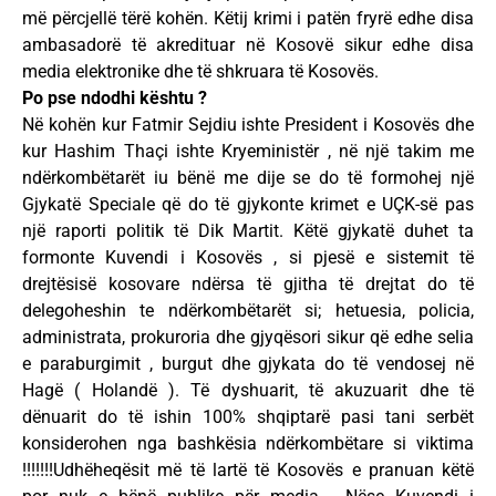
më përcjellë tërë kohën. Këtij krimi i patën fryrë edhe disa
ambasadorë të akredituar në Kosovë sikur edhe disa
media elektronike dhe të shkruara të Kosovës.
Po pse ndodhi kështu ?
Në kohën kur Fatmir Sejdiu ishte President i Kosovës dhe
kur Hashim Thaçi ishte Kryeministër , në një takim me
ndërkombëtarët iu bënë me dije se do të formohej një
Gjykatë Speciale që do të gjykonte krimet e UÇK-së pas
një raporti politik të Dik Martit. Këtë gjykatë duhet ta
formonte Kuvendi i Kosovës , si pjesë e sistemit të
drejtësisë kosovare ndërsa të gjitha të drejtat do të
delegoheshin te ndërkombëtarët si; hetuesia, policia,
administrata, prokuroria dhe gjyqësori sikur që edhe selia
e paraburgimit , burgut dhe gjykata do të vendosej në
Hagë ( Holandë ). Të dyshuarit, të akuzuarit dhe të
dënuarit do të ishin 100% shqiptarë pasi tani serbët
konsiderohen nga bashkësia ndërkombëtare si viktima
!!!!!!!Udhëheqësit më të lartë të Kosovës e pranuan këtë