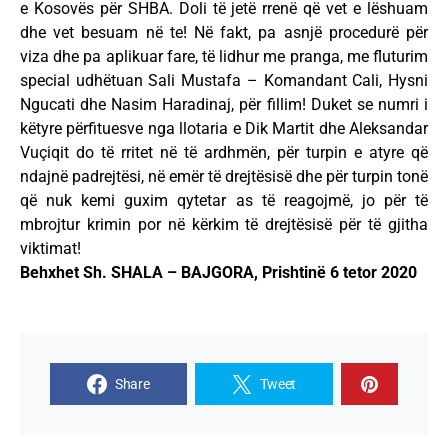
e Kosovës për SHBA. Doli të jetë rrenë që vet e lëshuam
dhe vet besuam në te! Në fakt, pa asnjë procedurë për
viza dhe pa aplikuar fare, të lidhur me pranga, me fluturim
special udhëtuan Sali Mustafa – Komandant Cali, Hysni
Ngucati dhe Nasim Haradinaj, për fillim! Duket se numri i
këtyre përfituesve nga llotaria e Dik Martit dhe Aleksandar
Vuçiqit do të rritet në të ardhmën, për turpin e atyre që
ndajnë padrejtësi, në emër të drejtësisë dhe për turpin tonë
që nuk kemi guxim qytetar as të reagojmë, jo për të
mbrojtur krimin por në kërkim të drejtësisë për të gjitha
viktimat!
Behxhet Sh. SHALA – BAJGORA, Prishtinë 6 tetor 2020
Share
Tweet