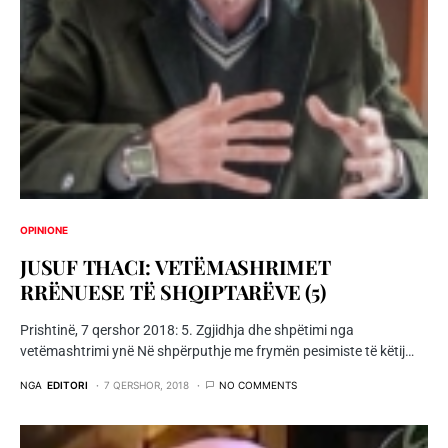
OPINIONE
JUSUF THACI: VETËMASHRIMET
RRËNUESE TË SHQIPTARËVE (5)
Prishtinë, 7 qershor 2018: 5. Zgjidhja dhe shpëtimi nga
vetëmashtrimi ynë Në shpërputhje me frymën pesimiste të këtij…
NGA
EDITORI
7 QERSHOR, 2018
NO COMMENTS