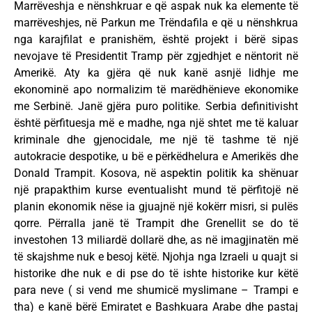
Marrëveshja e nënshkruar e që aspak nuk ka elemente të
marrëveshjes, në Parkun me Trëndafila e që u nënshkrua
nga karajfilat e pranishëm, është projekt i bërë sipas
nevojave të Presidentit Tramp për zgjedhjet e nëntorit në
Amerikë. Aty ka gjëra që nuk kanë asnjë lidhje me
ekonominë apo normalizim të marëdhënieve ekonomike
me Serbinë. Janë gjëra puro politike. Serbia definitivisht
është përfituesja më e madhe, nga një shtet me të kaluar
kriminale dhe gjenocidale, me një të tashme të një
autokracie despotike, u bë e përkëdhelura e Amerikës dhe
Donald Trampit. Kosova, në aspektin politik ka shënuar
një prapakthim kurse eventualisht mund të përfitojë në
planin ekonomik nëse ia gjuajnë një kokërr misri, si pulës
qorre. Përralla janë të Trampit dhe Grenellit se do të
investohen 13 miliardë dollarë dhe, as në imagjinatën më
të skajshme nuk e besoj këtë. Njohja nga Izraeli u quajt si
historike dhe nuk e di pse do të ishte historike kur këtë
para neve ( si vend me shumicë myslimane – Trampi e
tha) e kanë bërë Emiratet e Bashkuara Arabe dhe pastaj