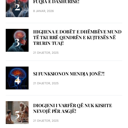
FUQIA E DASHURISË!
8 JANAR, 2026
HIGJIENA E DOBËT E DHËMBËVE MUND
TË TKURRË QENDRËN E KUJTESËS NË
TRURIN TUAJ!
21 DHJETOR, 2025
SI FUNKSIONON MENDJA JONË?!
21 DHJETOR, 2025
DIOGJENI I VARFËR QË NUK KISHTE
NEVOJË PËR ASGJË!
21 DHJETOR, 2025