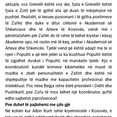
aktuale, vox Grenelli është vox dei, fjala e Grenellit është
fjala e Zotit për të gjithë ata që duan të mbijetojnë në
pushtet. Realisht, si lexues pasionant i të gjitha postimeve
të Zafës dhe duke e ditur cilësinë e Akademisë së
Shkencave dhe të Arteve të Kosovës, vendi më i
përshtatshëm për Zafën do të ishte të bëhet kryetar i kësaj
Akademie apo, në rastin më të keq, anëtar i Akademisë së
Arteve dhe Shkencës. Tjetër vend që është adapt me te si
njeri i Popullit e që tërë jetën ia ka kushtuar Popullit është
të zgjidhet Avokat i Popullit, në mandatin tjetër. Kjo e
koordinatorit kundër krimeve kibernetike në masë të
madhe e zbeh personalitetin e Zafirit dhe është në
shpërputhje të madhe me kapacitetin profesional dhe
intelektual. Por, nëse Begja ishte bërë president i Dellit dhe
Pushikarit, pse Zafa të mos bëhet një koordinator, qoftë
edhe sajberist joprofesional!
Pse duhet të pajtohemi me çdo gjë
Në kohën kur Albin Kurti ishte kryeministër i Kosovës, e