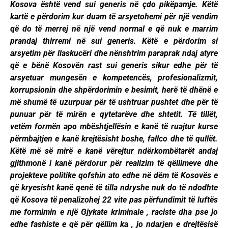
Kosova është vend sui generis në çdo pikëpamje. Këtë
kartë e përdorim kur duam të arsyetohemi për një vendim
që do të merrej në një vend normal e që nuk e marrim
prandaj thirremi në sui generis. Këtë e përdorim si
arsyetim për llaskucëri dhe nënshtrim paraprak ndaj atyre
që e bënë Kosovën rast sui generis sikur edhe për të
arsyetuar mungesën e kompetencës, profesionalizmit,
korrupsionin dhe shpërdorimin e besimit, herë të dhënë e
më shumë të uzurpuar për të ushtruar pushtet dhe për të
punuar për të mirën e qytetarëve dhe shtetit. Të tillët,
vetëm formën apo mbështjellësin e kanë të ruajtur kurse
përmbajtjen e kanë krejtësisht boshe, fallco dhe të qullët.
Këtë më së mirë e kanë vërejtur ndërkombëtarët andaj
gjithmonë i kanë përdorur për realizim të qëllimeve dhe
projekteve politike qofshin ato edhe në dëm të Kosovës e
që kryesisht kanë qenë të tilla ndryshe nuk do të ndodhte
që Kosova të penalizohej 22 vite pas përfundimit të luftës
me formimin e një Gjykate kriminale , raciste dha pse jo
edhe fashiste e që për qëllim ka , jo ndarjen e drejtësisë