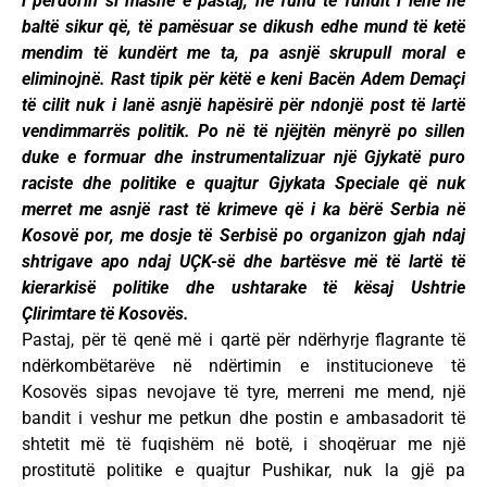
i përdorin si mashë e pastaj, në fund të fundit i lënë në
baltë sikur që, të pamësuar se dikush edhe mund të ketë
mendim të kundërt me ta, pa asnjë skrupull moral e
eliminojnë. Rast tipik për këtë e keni Bacën Adem Demaçi
të cilit nuk i lanë asnjë hapësirë për ndonjë post të lartë
vendimmarrës politik. Po në të njëjtën mënyrë po sillen
duke e formuar dhe instrumentalizuar një Gjykatë puro
raciste dhe politike e quajtur Gjykata Speciale që nuk
merret me asnjë rast të krimeve që i ka bërë Serbia në
Kosovë por, me dosje të Serbisë po organizon gjah ndaj
shtrigave apo ndaj UÇK-së dhe bartësve më të lartë të
kierarkisë politike dhe ushtarake të kësaj Ushtrie
Çlirimtare të Kosovës.
Pastaj, për të qenë më i qartë për ndërhyrje flagrante të
ndërkombëtarëve në ndërtimin e institucioneve të
Kosovës sipas nevojave të tyre, merreni me mend, një
bandit i veshur me petkun dhe postin e ambasadorit të
shtetit më të fuqishëm në botë, i shoqëruar me një
prostitutë politike e quajtur Pushikar, nuk la gjë pa