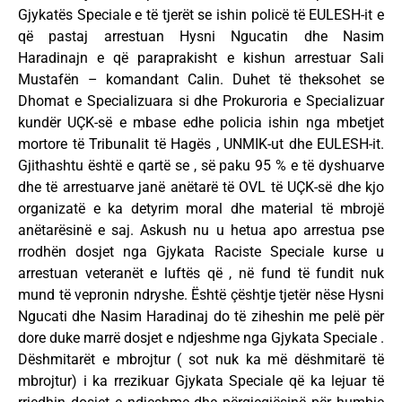
Gjykatës Speciale e të tjerët se ishin policë të EULESH-it e
që pastaj arrestuan Hysni Ngucatin dhe Nasim
Haradinajn e që paraprakisht e kishun arrestuar Sali
Mustafën – komandant Calin. Duhet të theksohet se
Dhomat e Specializuara si dhe Prokuroria e Specializuar
kundër UÇK-së e mbase edhe policia ishin nga mbetjet
mortore të Tribunalit të Hagës , UNMIK-ut dhe EULESH-it.
Gjithashtu është e qartë se , së paku 95 % e të dyshuarve
dhe të arrestuarve janë anëtarë të OVL të UÇK-së dhe kjo
organizatë e ka detyrim moral dhe material të mbrojë
anëtarësinë e saj. Askush nu u hetua apo arrestua pse
rrodhën dosjet nga Gjykata Raciste Speciale kurse u
arrestuan veteranët e luftës që , në fund të fundit nuk
mund të vepronin ndryshe. Është çështje tjetër nëse Hysni
Ngucati dhe Nasim Haradinaj do të ziheshin me pelë për
dore duke marrë dosjet e ndjeshme nga Gjykata Speciale .
Dëshmitarët e mbrojtur ( sot nuk ka më dëshmitarë të
mbrojtur) i ka rrezikuar Gjykata Speciale që ka lejuar të