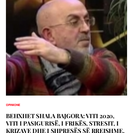
OPINIONE
BEHXHET SHALA BAJGORA: VITI 2020,
VITI I PASIGURISË, I FRIKËS, STRESIT, I
KRIZAVE DHE I SHPRESËS SË RREJSHME,