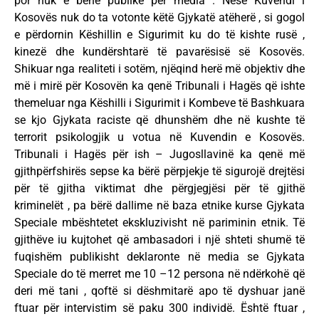
por nuk e bënë publike për media . Nëse Kuvendi i
Kosovës nuk do ta votonte këtë Gjykatë atëherë , si gogol
e përdornin Këshillin e Sigurimit ku do të kishte rusë ,
kinezë dhe kundërshtarë të pavarësisë së Kosovës.
Shikuar nga realiteti i sotëm, njëqind herë më objektiv dhe
më i mirë për Kosovën ka qenë Tribunali i Hagës që ishte
themeluar nga Këshilli i Sigurimit i Kombeve të Bashkuara
se kjo Gjykata raciste që dhunshëm dhe në kushte të
terrorit psikologjik u votua në Kuvendin e Kosovës.
Tribunali i Hagës për ish – Jugosllavinë ka qenë më
gjithpërfshirës sepse ka bërë përpjekje të sigurojë drejtësi
për të gjitha viktimat dhe përgjegjësi për të gjithë
kriminelët , pa bërë dallime në baza etnike kurse Gjykata
Speciale mbështetet ekskluzivisht në pariminin etnik. Të
gjithëve iu kujtohet që ambasadori i një shteti shumë të
fuqishëm publikisht deklaronte në media se Gjykata
Speciale do të merret me 10 –12 persona në ndërkohë që
deri më tani , qoftë si dëshmitarë apo të dyshuar janë
ftuar për intervistim së paku 300 individë. Është ftuar ,