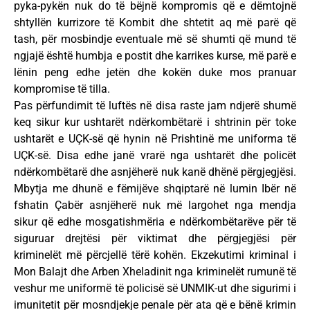
pyka-pykën nuk do të bëjnë kompromis që e dëmtojnë
shtyllën kurrizore të Kombit dhe shtetit aq më parë që
tash, për mosbindje eventuale më së shumti që mund të
ngjajë është humbja e postit dhe karrikes kurse, më parë e
lënin peng edhe jetën dhe kokën duke mos pranuar
kompromise të tilla.
Pas përfundimit të luftës në disa raste jam ndjerë shumë
keq sikur kur ushtarët ndërkombëtarë i shtrinin për toke
ushtarët e UÇK-së që hynin në Prishtinë me uniforma të
UÇK-së. Disa edhe janë vrarë nga ushtarët dhe policët
ndërkombëtarë dhe asnjëherë nuk kanë dhënë përgjegjësi.
Mbytja me dhunë e fëmijëve shqiptarë në lumin Ibër në
fshatin Çabër asnjëherë nuk më largohet nga mendja
sikur që edhe mosgatishmëria e ndërkombëtarëve për të
siguruar drejtësi për viktimat dhe përgjegjësi për
kriminelët më përcjellë tërë kohën. Ekzekutimi kriminal i
Mon Balajt dhe Arben Xheladinit nga kriminelët rumunë të
veshur me uniformë të policisë së UNMIK-ut dhe sigurimi i
imunitetit për mosndjekje penale për ata që e bënë krimin