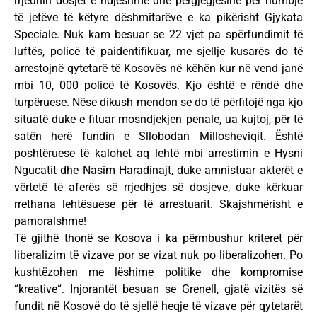
rrjedhin dosjet e ndjeshme dhe përgjegjësinë për humbje
të jetëve të këtyre dëshmitarëve e ka pikërisht Gjykata
Speciale. Nuk kam besuar se 22 vjet pa spërfundimit të
luftës, policë të paidentifikuar, me sjellje kusarës do të
arrestojnë qytetarë të Kosovës në këhën kur në vend janë
mbi 10, 000 policë të Kosovës. Kjo është e rëndë dhe
turpëruese. Nëse dikush mendon se do të përfitojë nga kjo
situatë duke e fituar mosndjekjen penale, ua kujtoj, për të
satën herë fundin e Sllobodan Millosheviqit. Është
poshtëruese të kalohet aq lehtë mbi arrestimin e Hysni
Ngucatit dhe Nasim Haradinajt, duke amnistuar akterët e
vërtetë të aferës së rrjedhjes së dosjeve, duke kërkuar
rrethana lehtësuese për të arrestuarit. Skajshmërisht e
pamoralshme!
Të gjithë thonë se Kosova i ka përmbushur kriteret për
liberalizim të vizave por se vizat nuk po liberalizohen. Po
kushtëzohen me lëshime politike dhe kompromise
“kreative“. Injorantët besuan se Grenell, gjatë vizitës së
fundit në Kosovë do të sjellë heqje të vizave për qytetarët