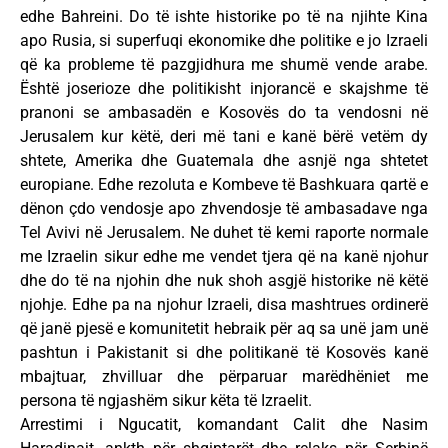
edhe Bahreini. Do të ishte historike po të na njihte Kina
apo Rusia, si superfuqi ekonomike dhe politike e jo Izraeli
që ka probleme të pazgjidhura me shumë vende arabe.
Është joserioze dhe politikisht injorancë e skajshme të
pranoni se ambasadën e Kosovës do ta vendosni në
Jerusalem kur këtë, deri më tani e kanë bërë vetëm dy
shtete, Amerika dhe Guatemala dhe asnjë nga shtetet
europiane. Edhe rezoluta e Kombeve të Bashkuara qartë e
dënon çdo vendosje apo zhvendosje të ambasadave nga
Tel Avivi në Jerusalem. Ne duhet të kemi raporte normale
me Izraelin sikur edhe me vendet tjera që na kanë njohur
dhe do të na njohin dhe nuk shoh asgjë historike në këtë
njohje. Edhe pa na njohur Izraeli, disa mashtrues ordinerë
që janë pjesë e komunitetit hebraik për aq sa unë jam unë
pashtun i Pakistanit si dhe politikanë të Kosovës kanë
mbajtuar, zhvilluar dhe përparuar marëdhëniet me
persona të ngjashëm sikur këta të Izraelit.
Arrestimi i Ngucatit, komandant Calit dhe Nasim