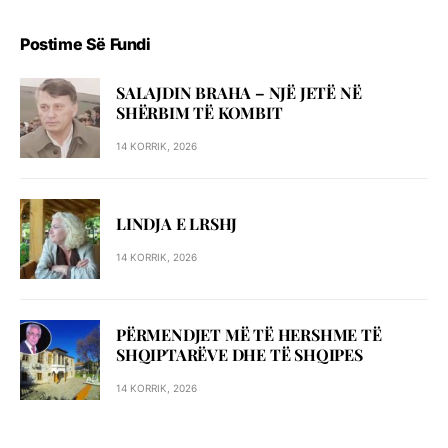
Postime Së Fundi
SALAJDIN BRAHA – NJЁ JETЁ NЁ
SHЁRBIM TЁ KOMBIT
14 KORRIK, 2026
LINDJA E LRSHJ
14 KORRIK, 2026
PËRMENDJET MË TË HERSHME TË
SHQIPTARËVE DHE TË SHQIPES
14 KORRIK, 2026