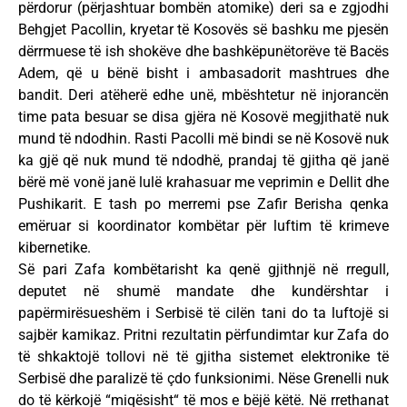
përdorur (përjashtuar bombën atomike) deri sa e zgjodhi
Behgjet Pacollin, kryetar të Kosovës së bashku me pjesën
dërrmuese të ish shokëve dhe bashkëpunëtorëve të Bacës
Adem, që u bënë bisht i ambasadorit mashtrues dhe
bandit. Deri atëherë edhe unë, mbështetur në injorancën
time pata besuar se disa gjëra në Kosovë megjithatë nuk
mund të ndodhin. Rasti Pacolli më bindi se në Kosovë nuk
ka gjë që nuk mund të ndodhë, prandaj të gjitha që janë
bërë më vonë janë lulë krahasuar me veprimin e Dellit dhe
Pushikarit. E tash po merremi pse Zafir Berisha qenka
emëruar si koordinator kombëtar për luftim të krimeve
kibernetike.
Së pari Zafa kombëtarisht ka qenë gjithnjë në rregull,
deputet në shumë mandate dhe kundërshtar i
papërmirësueshëm i Serbisë të cilën tani do ta luftojë si
sajbër kamikaz. Pritni rezultatin përfundimtar kur Zafa do
të shkaktojë tollovi në të gjitha sistemet elektronike të
Serbisë dhe paralizë të çdo funksionimi. Nëse Grenelli nuk
do të kërkojë “miqësisht“ të mos e bëjë këtë. Në rrethanat