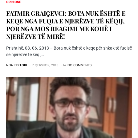
OPINIONE
FATMIR GRAIҪEVCI: BOTA NUK ËSHTË E
KEQE NGA FUQIA E NJERËZVE TË KËQIJ,
POR NGA MOS REAGIMI ME KOHË I
NJERËZVE TË MIRË!
Prishtinë, 08. 06. 2013 – Bota nuk është e keqe për shkak të fuqisë
së njerëzve të këqij…
NGA
EDITORI
7 QERSHOR, 2013
NO COMMENTS