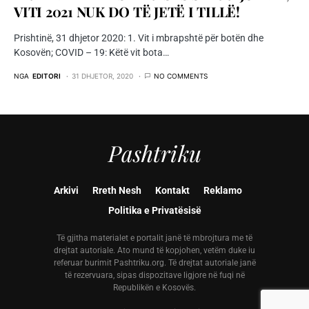
VITI 2021 NUK DO TË JETË I TILLË!
Prishtinë, 31 dhjetor 2020: 1. Vit i mbrapshtë për botën dhe
Kosovën; COVID – 19: Këtë vit bota…
NGA
EDITORI
31 DHJETOR, 2020
NO COMMENTS
Pashtriku
Arkivi
Rreth Nesh
Kontakt
Reklamo
Politika e Privatësisë
Të gjitha materialet e portalit janë të mbrojtura me të
drejtat autoriale. Ato mund të kopjohen, vetëm duke iu
referuar burimit Pashtriku.org. Të drejtat autoriale janë
të rezervuara, sipas dispozitave ligjore në fuqi në
Republikën e Kosovës.