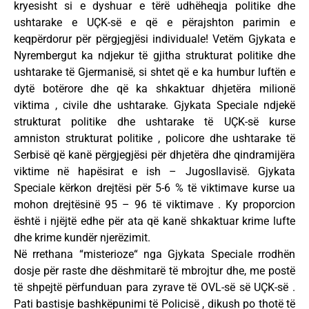
kryesisht si e dyshuar e tërë udhëheqja politike dhe
ushtarake e UÇK-së e që e përajshton parimin e
keqpërdorur për përgjegjësi individuale! Vetëm Gjykata e
Nyrembergut ka ndjekur të gjitha strukturat politike dhe
ushtarake të Gjermanisë, si shtet që e ka humbur luftën e
dytë botërore dhe që ka shkaktuar dhjetëra milionë
viktima , civile dhe ushtarake. Gjykata Speciale ndjekë
strukturat politike dhe ushtarake të UÇK-së kurse
amniston strukturat politike , policore dhe ushtarake të
Serbisë që kanë përgjegjësi për dhjetëra dhe qindramijëra
viktime në hapësirat e ish – Jugosllavisë. Gjykata
Speciale kërkon drejtësi për 5-6 % të viktimave kurse ua
mohon drejtësinë 95 – 96 të viktimave . Ky proporcion
është i njëjtë edhe për ata që kanë shkaktuar krime lufte
dhe krime kundër njerëzimit.
Në rrethana “misterioze“ nga Gjykata Speciale rrodhën
dosje për raste dhe dëshmitarë të mbrojtur dhe, me postë
të shpejtë përfunduan para zyrave të OVL-së së UÇK-së .
Pati bastisje bashkëpunimi të Policisë , dikush po thotë të