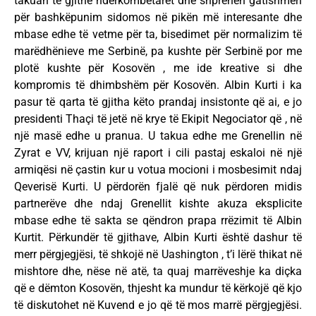
takuan të gjithë ndërkombëtarët dhe shprehën gatishmëri
për bashkëpunim sidomos në pikën më interesante dhe
mbase edhe të vetme për ta, bisedimet për normalizim të
marëdhënieve me Serbinë, pa kushte për Serbinë por me
plotë kushte për Kosovën , me ide kreative si dhe
kompromis të dhimbshëm për Kosovën. Albin Kurti i ka
pasur të qarta të gjitha këto prandaj insistonte që ai, e jo
presidenti Thaçi të jetë në krye të Ekipit Negociator që , në
një masë edhe u pranua. U takua edhe me Grenellin në
Zyrat e VV, krijuan një raport i cili pastaj eskaloi në një
armiqësi në çastin kur u votua mocioni i mosbesimit ndaj
Qeverisë Kurti. U përdorën fjalë që nuk përdoren midis
partnerëve dhe ndaj Grenellit kishte akuza eksplicite
mbase edhe të sakta se qëndron prapa rrëzimit të Albin
Kurtit. Përkundër të gjithave, Albin Kurti është dashur të
merr përgjegjësi, të shkojë në Uashington , t’i lërë thikat në
mishtore dhe, nëse në atë, ta quaj marrëveshje ka diçka
që e dëmton Kosovën, thjesht ka mundur të kërkojë që kjo
të diskutohet në Kuvend e jo që të mos marrë përgjegjësi.