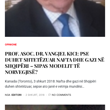
OPINIONE
PROF. ASOC. DR. VANGJEL KICI: PSE
DUHET SHTETËZUAR NAFTA DHE GAZI NË
SHQIPËRI – SIPAS MODELIT TË
NORVEGJISË?
Kanada (Toronto), 3 shkurt 2018: Nafta dhe gazi në Shqipëri
duhen shtetëzuar, sepse ato janë e vetmja mundësi…
NGA
EDITORI
2 SHKURT, 2018
NO COMMENTS