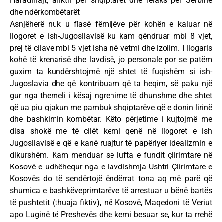
Haradinajt, ankth për shqiptarët dhe relaks për Serbinë
dhe ndërkombëtarët
Asnjëherë nuk u flasë fëmijëve për kohën e kaluar në
llogoret e ish-Jugosllavisë ku kam qëndruar mbi 8 vjet,
prej të cilave mbi 5 vjet isha në vetmi dhe izolim. I llogaris
kohë të krenarisë dhe lavdisë, jo personale por se patëm
guxim ta kundërshtojmë një shtet të fuqishëm si ish-
Jugoslavia dhe që kontribuam që ta heqim, së paku një
gur nga themeli i kësaj ngrehime të dhunshme dhe shtet
që ua piu gjakun me pambuk shqiptarëve që e donin lirinë
dhe bashkimin kombëtar. Këto përjetime i kujtojmë me
disa shokë me të cilët kemi qenë në llogoret e ish
Jugosllavisë e që e kanë ruajtur të papërlyer idealizmin e
dikurshëm. Kam menduar se lufta e fundit çlirimtare në
Kosovë e udhëhequr nga e lavdishmja Ushtri Çlirimtare e
Kosovës do të sendërtojë ëndërrat tona aq më parë që
shumica e bashkëveprimtarëve të arrestuar u bënë bartës
të pushtetit (thuaja fiktiv), në Kosovë, Maqedoni të Veriut
apo Luginë të Preshevës dhe kemi besuar se, kur ta rrehë