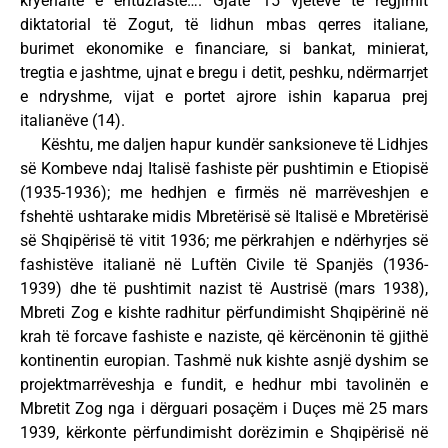
kryenaltë e entuziaste…. Gjatë 15 vjetëve të regjimit
diktatorial të Zogut, të lidhun mbas qerres italiane,
burimet ekonomike e financiare, si bankat, minierat,
tregtia e jashtme, ujnat e bregu i detit, peshku, ndërmarrjet
e ndryshme, vijat e portet ajrore ishin kaparua prej
italianëve (14).
Kështu, me daljen hapur kundër sanksioneve të Lidhjes
së Kombeve ndaj Italisë fashiste për pushtimin e Etiopisë
(1935-1936); me hedhjen e firmës në marrëveshjen e
fshehtë ushtarake midis Mbretërisë së Italisë e Mbretërisë
së Shqipërisë të vitit 1936; me përkrahjen e ndërhyrjes së
fashistëve italianë në Luftën Civile të Spanjës (1936-
1939) dhe të pushtimit nazist të Austrisë (mars 1938),
Mbreti Zog e kishte radhitur përfundimisht Shqipërinë në
krah të forcave fashiste e naziste, që kërcënonin të gjithë
kontinentin europian. Tashmë nuk kishte asnjë dyshim se
projektmarrëveshja e fundit, e hedhur mbi tavolinën e
Mbretit Zog nga i dërguari posaçëm i Duçes më 25 mars
1939, kërkonte përfundimisht dorëzimin e Shqipërisë në