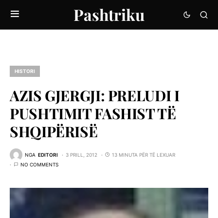
Pashtriku
HISTORI
AZIS GJERGJI: PRELUDI I
PUSHTIMIT FASHIST TË
SHQIPËRISË
NGA
EDITORI
3 PRILL, 2012
13 MINUTA PËR TË LEXUAR
NO COMMENTS