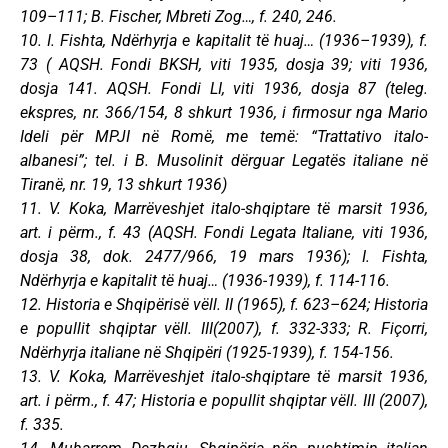
109–111; B. Fischer, Mbreti Zog…, f. 240, 246.
10. I. Fishta, Ndërhyrja e kapitalit të huaj… (1936–1939), f.
73 ( AQSH. Fondi BKSH, viti 1935, dosja 39; viti 1936,
dosja 141. AQSH. Fondi LI, viti 1936, dosja 87 (teleg.
ekspres, nr. 366/154, 8 shkurt 1936, i firmosur nga Mario
Ideli për MPJI në Romë, me temë: “Trattativo italo-
albanesi”; tel. i B. Musolinit dërguar Legatës italiane në
Tiranë, nr. 19, 13 shkurt 1936)
11. V. Koka, Marrëveshjet italo-shqiptare të marsit 1936,
art. i përm., f. 43 (AQSH. Fondi Legata Italiane, viti 1936,
dosja 38, dok. 2477/966, 19 mars 1936); I. Fishta,
Ndërhyrja e kapitalit të huaj… (1936-1939), f. 114-116.
12. Historia e Shqipërisë vëll. II (1965), f. 623–624; Historia
e popullit shqiptar vëll. III(2007), f. 332-333; R. Fiçorri,
Ndërhyrja italiane në Shqipëri (1925-1939), f. 154-156.
13. V. Koka, Marrëveshjet italo-shqiptare të marsit 1936,
art. i përm., f. 47; Historia e popullit shqiptar vëll. III (2007),
f. 335.