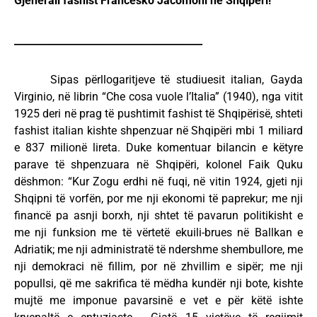
Gjenerali fashist Francesko Jacomoni në Shqipëri!
______________________________________
Sipas përllogaritjeve të studiuesit italian, Gayda
Virginio, në librin “Che cosa vuole l’Italia” (1940), nga vitit
1925 deri në prag të pushtimit fashist të Shqipërisë, shteti
fashist italian kishte shpenzuar në Shqipëri mbi 1 miliard
e 837 milionë lireta. Duke komentuar bilancin e këtyre
parave të shpenzuara në Shqipëri, kolonel Faik Quku
dëshmon: “Kur Zogu erdhi në fuqi, në vitin 1924, gjeti nji
Shqipni të vorfën, por me nji ekonomi të paprekur; me nji
financë pa asnji borxh, nji shtet të pavarun politikisht e
me nji funksion me të vërtetë ekuili-brues në Ballkan e
Adriatik; me nji administratë të ndershme shembullore, me
nji demokraci në fillim, por në zhvillim e sipër; me nji
popullsi, që me sakrifica të mëdha kundër nji bote, kishte
mujtë me imponue pavarsinë e vet e për këtë ishte