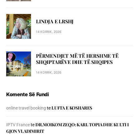
LINDJA E LRSHJ
14 KORRIK, 2026
PËRMENDJET MË TË HERSHME TË
SHQIPTARËVE DHE TË SHQIPES
14 KORRIK, 2026
Komente Së Fundi
LUFTA E KOSHARES
online travel booking
te
DR.MOIKOM ZEQO: KARL TOPIA DHE KULTI I
IPTV France
te
GJON VLADIMIRIT