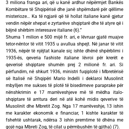
3 miliona franga ari, që u kanë ardhur nëpërmjet Bankës
Kombëtare të Shqipërisë dhe janë shpërndarë për qëllime
misterioze… Ka të ngjarë që të hollat italiane kanë gjetur
vendin nëpër xhepat e zyrtarëve shqiptarë dhe të atyre që i
bëjnë shërbim interesave italiane (6).”
Shuma 1 milion e 500 mijë fr. ari, e lëvruar gjatë muajve
tetor-nëntor të vitit 1935 u avullua shpejt. Në janar të vitit
1936, nëpër të njëjtat kanale siç ishte dhënë shpërblimi i
1935-ës, qeveria fashiste italiane lëvroi për krerët e
qeverisë shqiptare shumën prej 2 milionë fr. ari. Si
përfundim, në shkurt 1936, ministri fuqiplotë i Mbretërisë
së Italisë në Shqipëri Mario Indelli i deklaroi Musolinit
mbylljen me sukses të plotë të bisedimeve paraprake për
nënshkrimin e 17 marrëveshjeve më të mëdha italo-
shqiptare të arritura deri në atë kohë midis qeverive të
Musolinit dhe Mbretit Zog. Nga 17 marrëveshje, 13 ishin
me karakter ekonomik e financiar, 1 kishte karakter të
fshehtë ushtarak, ndërsa 3 ishin premtime të dhëna me
gojë nga Mbreti Zog, të cilat u përmbushën të gjitha) (7).