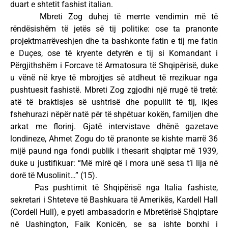
duart e shtetit fashist italian.
Mbreti Zog duhej të merrte vendimin më të
rëndësishëm të jetës së tij politike: ose ta pranonte
projektmarrëveshjen dhe ta bashkonte fatin e tij me fatin
e Duçes, ose të kryente detyrën e tij si Komandant i
Përgjithshëm i Forcave të Armatosura të Shqipërisë, duke
u vënë në krye të mbrojtjes së atdheut të rrezikuar nga
pushtuesit fashistë. Mbreti Zog zgjodhi një rrugë të tretë:
atë të braktisjes së ushtrisë dhe popullit të tij, ikjes
fshehurazi nëpër natë për të shpëtuar kokën, familjen dhe
arkat me florinj. Gjatë intervistave dhënë gazetave
londineze, Ahmet Zogu do të pranonte se kishte marrë 36
mijë paund nga fondi publik i thesarit shqiptar më 1939,
duke u justifikuar: “Më mirë që i mora unë sesa t’i lija në
dorë të Musolinit…” (15).
Pas pushtimit të Shqipërisë nga Italia fashiste,
sekretari i Shteteve të Bashkuara të Amerikës, Kardell Hall
(Cordell Hull), e pyeti ambasadorin e Mbretërisë Shqiptare
në Uashington, Faik Konicën, se sa ishte borxhi i