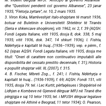
M. Indellit dërguar MPJI: “Anticipo al governo Albanese”
dhe “Questioni pendenti col governo Albanese”, 23 janar
1935; “Fletorja zyrtare”, nr. 10, 2 mars 1935.
3. Viron Koka, Marrëveshjet italo-shqiptare të marsit 1936,
botuar në Buletinin e Universitetit Shtetëror të Tiranës
(Seria e shkencave shoqërore), viti 1962, nr. 2, f. 39 (AQSH.
Fondi Legata Italiane, vitit 1935, dosja 8, dok. 338, 5 maj
1935; vitit 1936, dok. 347, 14 shkurt 1936); I. Fishta,
Ndërhyrja e kapitalit të huaj…(1936–1939), vep. e përm., f.
62 (sipas AQSH. Fondi Legata Italiane, viti 1935, dosja me
titull: “Oneri di carattere non continuativo imputabili alle
disponibilita del cessato prestito decennale, f. 31); Historia
e popullit shqiptar vëll. III, (2007), f. 315.
4. B. Fischer, Mbreti Zog…, f. 241; I. Fishta, Ndërhyrja e
kapitalit të huaj… (1936-1939), f. 69; AQSH. Fondi 151, viti
1935, dosja 79: tel. i Lec Kurtit, përfaqësues i Shqipërisë në
Lidhjen e Kombeve në Gjenevë dërguar MPJ në Tiranë dhe
përgjigja e saj 10 tetor 1935; tel. i MPJSH dërguar legatave
shqiptare në Athinë e Beograd, 11 tetor 1934); O. Pearson,