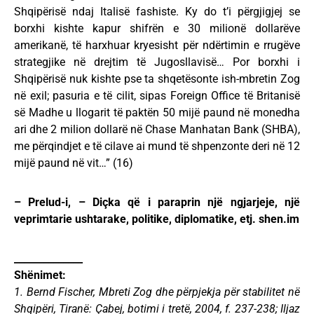
Shqipërisë ndaj Italisë fashiste. Ky do t’i përgjigjej se
borxhi kishte kapur shifrën e 30 milionë dollarëve
amerikanë, të harxhuar kryesisht për ndërtimin e rrugëve
strategjike në drejtim të Jugosllavisë… Por borxhi i
Shqipërisë nuk kishte pse ta shqetësonte ish-mbretin Zog
në exil; pasuria e të cilit, sipas Foreign Office të Britanisë
së Madhe u llogarit të paktën 50 mijë paund në monedha
ari dhe 2 milion dollarë në Chase Manhatan Bank (SHBA),
me përqindjet e të cilave ai mund të shpenzonte deri në 12
mijë paund në vit…” (16)
– Prelud-i, – Diçka që i paraprin një ngjarjeje, një
veprimtarie ushtarake, politike, diplomatike, etj. shen.im
______________
Shënimet:
1. Bernd Fischer, Mbreti Zog dhe përpjekja për stabilitet në
Shqipëri, Tiranë: Çabej, botimi i tretë, 2004, f. 237-238; Iljaz