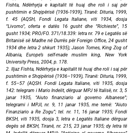
Fishta, Ndërhyrja e kapitalit të huaj dhe roli i saj për
pushtimin e Shqipërisë (1936-1939), Tiranë: Dituria, 1999,
f. 45 (AQSH, Fondi Legata Italiane, viti 1934, dosja
“Livorno”, oferta e datës 16 gusht dhe “Richieste”, 15
gusht 1934; PRO/FO. 371/18.339: letra nr. 79 e Legatës së
Britanisë së Madhe në Durrës për Foreign Office, 24 gusht
1934 dhe letra 2 shkurt 1935); Jason Tomes, King Zog of
Albania, Europe’s self-made muslim king, New York
University Press, 2004, p. 178.
2. Iljaz Fishta, Ndërhyrja e kapitalit të huaj dhe roli i saj për
pushtimin e Shqipërisë (1936–1939), Tiranë: Dituria, 1999,
f. 55–57 (AQSH. Fondi Legata Italiane, viti 1935, dosja
142: telegram i Mario Indelit, dërguar MPJ të Italisë, nr. 3, 5
janar 1935, “Aiuto finanziario al governo Albanese”;
telegrami i MPJI, nr. 9, 11 janar 1935, me temë: “Aiuto
Finanziario a Re Zogu”; tel. nr. 11, 16 janar 1935; Fondi
BKSH, viti 1935, dosja 3, letra e Legatës Italiane dërguar
degës së BKSH, Tiranë, nr. 215, 23 janar 1935; dy letra të