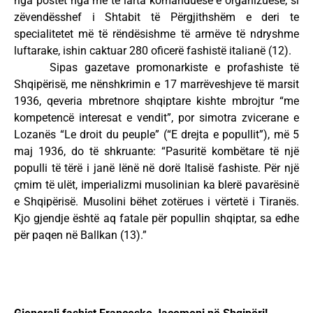
nga postet nga më të larta komanduese e organizuese, si
zëvendësshef i Shtabit të Përgjithshëm e deri te
specialitetet më të rëndësishme të armëve të ndryshme
luftarake, ishin caktuar 280 oficerë fashistë italianë (12).
Sipas gazetave promonarkiste e profashiste të
Shqipërisë, me nënshkrimin e 17 marrëveshjeve të marsit
1936, qeveria mbretnore shqiptare kishte mbrojtur “me
kompetencë interesat e vendit”, por simotra zvicerane e
Lozanës “Le droit du peuple” (“E drejta e popullit”), më 5
maj 1936, do të shkruante: “Pasuritë kombëtare të një
populli të tërë i janë lënë në dorë Italisë fashiste. Për një
çmim të ulët, imperializmi musolinian ka blerë pavarësinë
e Shqipërisë. Musolini bëhet zotërues i vërtetë i Tiranës.
Kjo gjendje është aq fatale për popullin shqiptar, sa edhe
për paqen në Ballkan (13).”