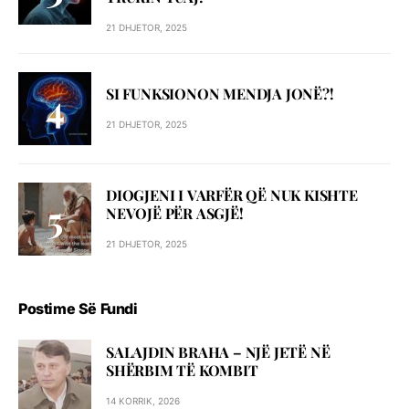
21 DHJETOR, 2025
SI FUNKSIONON MENDJA JONË?!
21 DHJETOR, 2025
DIOGJENI I VARFËR QË NUK KISHTE
NEVOJË PËR ASGJË!
21 DHJETOR, 2025
Postime Së Fundi
SALAJDIN BRAHA – NJЁ JETЁ NЁ
SHЁRBIM TЁ KOMBIT
14 KORRIK, 2026