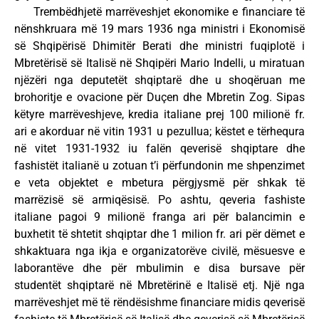
Trembëdhjetë marrëveshjet ekonomike e financiare të
nënshkruara më 19 mars 1936 nga ministri i Ekonomisë
së Shqipërisë Dhimitër Berati dhe ministri fuqiplotë i
Mbretërisë së Italisë në Shqipëri Mario Indelli, u miratuan
njëzëri nga deputetët shqiptarë dhe u shoqëruan me
brohoritje e ovacione për Duçen dhe Mbretin Zog. Sipas
këtyre marrëveshjeve, kredia italiane prej 100 milionë fr.
ari e akorduar në vitin 1931 u pezullua; këstet e tërhequra
në vitet 1931-1932 iu falën qeverisë shqiptare dhe
fashistët italianë u zotuan t’i përfundonin me shpenzimet
e veta objektet e mbetura përgjysmë për shkak të
marrëzisë së armiqësisë. Po ashtu, qeveria fashiste
italiane pagoi 9 milionë franga ari për balancimin e
buxhetit të shtetit shqiptar dhe 1 milion fr. ari për dëmet e
shkaktuara nga ikja e organizatorëve civilë, mësuesve e
laborantëve dhe për mbulimin e disa bursave për
studentët shqiptarë në Mbretërinë e Italisë etj. Një nga
marrëveshjet më të rëndësishme financiare midis qeverisë