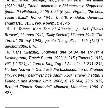
14. Muharrem Dezhgiu, Shqipëria nën pushtimin italian
(1939-1943), Tiranë: Akademia e Shkencave e Shqipërisë
(Instituti i Historisë), 2005, f. 25 (Gayda Virginio, Che cosa
vuole l’Italia?, Roma, 1940, f. 248; F. Quku, Qëndresa
shqiptare…, vëll. I, vep. e përm., f. 43-45.
15. J. Tomes, King Zog of Albania…, p. 241 (“News
Review”, 12 mars 1942; “Daily Sketch”, 17 mars 1942; “The
Times”, 28 maj 1943); gazeta “Telegraf”, nr. 126, (155), 1
qershor 2006, f. 16.
16. Haris Silajxhiq, Shqipëria dhe SHBA në arkivat e
Uashingtonit, Tiranë: Dituria, 1999, f. 215 (“Papers”, 1939,
vëll. I, f. 374); J. Tomes, King Zog of Albania…, f. 241–242;
Hurbert Neuwirth, Qëndresë dhe bashkëpunim në Shqipëri
(1939-1944), përkthyer nga Afrim Koçi, Tiranë: Instituti i
Dialogut dhe Komunikimit, 2006, f. 15 (A-4, 23.6.1939,
Bernard Tönnes, Sonderfall Albanien, München, 1980. f.
427).
________________________________