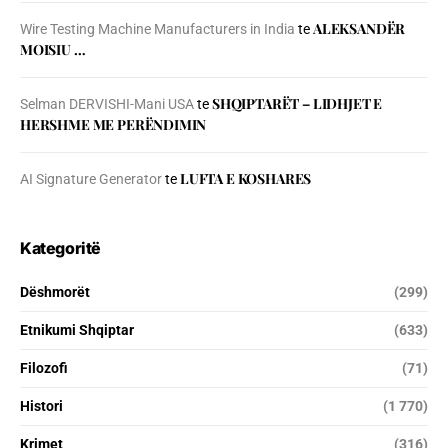
ALEKSANDËR
Wire Testing Machine Manufacturers in India
te
MOISIU …
SHQIPTARËT – LIDHJET E
Selman DERVISHI-Mani USA
te
HERSHME ME PERËNDIMIN
LUFTA E KOSHARES
AI Signature Generator
te
Kategoritë
Dëshmorët
(299)
Etnikumi Shqiptar
(633)
Filozofi
(71)
Histori
(1 770)
Krimet
(316)