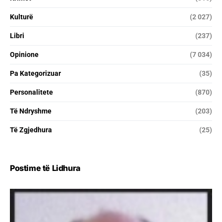
Kulturë
(2 027)
Libri
(237)
Opinione
(7 034)
Pa Kategorizuar
(35)
Personalitete
(870)
Të Ndryshme
(203)
Të Zgjedhura
(25)
Postime të Lidhura