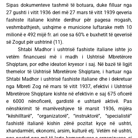
Sipas dokumenteve tashmë të botuara, duke filluar nga
27 gushti i vitit 1936 deri më 27 mars të vitit 1939 qeveria
fashiste italiane kishte derdhur për pagesa rrogash,
veshmbathjesh, ushqime e municione luftarake rreth 10
milionë e 492 mijë fr. ari ose sa 60% e buxhetit të qeverisë
së Zogut për ushtrinë (11).
Shtabi Madhor i ushtrisë fashiste italiane ishte jo
vetëm financuesi më i madh i Ushtrisë Mbretërore
Shqiptare, por edhe ideatori kryesor i saj. Në bazë të ligjit
themelor të Ushtrisë Mbretërore Shqiptare, i hartuar nga
Shtabi Madhor i ushtrisë fashiste italiane dhe i dekretuar
nga Mbreti Zog në mars të vitit 1937, efektivi i Ushtrisë
Mbretërore Shqiptare kishte në efektivin e saj 675 oficerë
e 6000 nënoficerë, gardistë e ushtarë aktivë. Pas
nënshkrimit të marrëveshjeve të marsit 1936, mijëra
“këshilltarë”, “organizatorë”, “instruktorë”, “specialistë”
fashistë italianë kishin zënë pozitat kyçe në ushtri,
xhandarmëri, ekonomi, arsim, kulturë etj. Vetëm në ushtri,