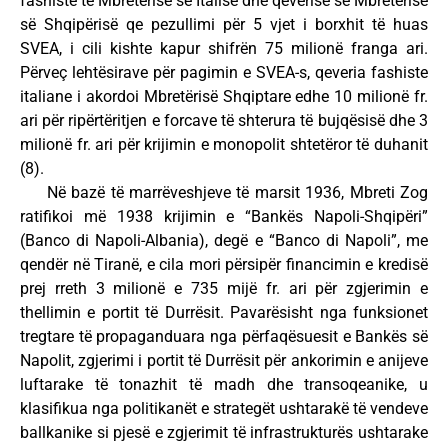
fashiste të Mbretërisë së Italisë dhe qeverisë së Mbretërisë
së Shqipërisë qe pezullimi për 5 vjet i borxhit të huas
SVEA, i cili kishte kapur shifrën 75 milionë franga ari.
Përveç lehtësirave për pagimin e SVEA-s, qeveria fashiste
italiane i akordoi Mbretërisë Shqiptare edhe 10 milionë fr.
ari për ripërtëritjen e forcave të shterura të bujqësisë dhe 3
milionë fr. ari për krijimin e monopolit shtetëror të duhanit
(8).
Në bazë të marrëveshjeve të marsit 1936, Mbreti Zog
ratifikoi më 1938 krijimin e “Bankës Napoli-Shqipëri”
(Banco di Napoli-Albania), degë e “Banco di Napoli”, me
qendër në Tiranë, e cila mori përsipër financimin e kredisë
prej rreth 3 milionë e 735 mijë fr. ari për zgjerimin e
thellimin e portit të Durrësit. Pavarësisht nga funksionet
tregtare të propaganduara nga përfaqësuesit e Bankës së
Napolit, zgjerimi i portit të Durrësit për ankorimin e anijeve
luftarake të tonazhit të madh dhe transoqeanike, u
klasifikua nga politikanët e strategët ushtarakë të vendeve
ballkanike si pjesë e zgjerimit të infrastrukturës ushtarake