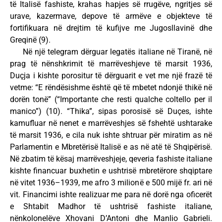
të Italisë fashiste, krahas hapjes së rrugëve, ngritjes së
urave, kazermave, depove të armëve e objekteve të
fortifikuara në drejtim të kufijve me Jugosllavinë dhe
Greqinë (9).
Në një telegram dërguar legatës italiane në Tiranë, në
prag të nënshkrimit të marrëveshjeve të marsit 1936,
Duçja i kishte porositur të dërguarit e vet me një frazë të
vetme: “E rëndësishme është që të mbetet ndonjë thikë në
dorën tonë” (“Importante che resti qualche coltello per il
manico”) (10). “Thika”, sipas porosisë së Duçes, ishte
kamufluar në nenet e marrëveshjes së fshehtë ushtarake
të marsit 1936, e cila nuk ishte shtruar për miratim as në
Parlamentin e Mbretërisë Italisë e as në atë të Shqipërisë.
Në zbatim të kësaj marrëveshjeje, qeveria fashiste italiane
kishte financuar buxhetin e ushtrisë mbretërore shqiptare
në vitet 1936–1939, me afro 3 milionë e 500 mijë fr. ari në
vit. Financimi ishte realizuar me para në dorë nga oficerët
e Shtabit Madhor të ushtrisë fashiste italiane,
nënkolonelëve Xhovani D’Antoni dhe Manlio Gabrieli.