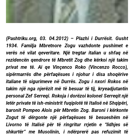
(Pashtriku.org, 03. 04.2012) – Plazhi i Durrësit. Gusht
1934. Familja Mbretnore Zogu vazhdonte pushimet e
verës në vilat qeveritare. Një tregtar italian u shfaq në
rezidencën qendrore të Mbretit Zog dhe kërkoi një takim
privat me të. Ai qe Vinçenco Roko (Vincenzo Rocco),
sipërmarrës dhe përfaqësues i njohur i disa shoqërive
italiane të sigurimeve në Durrës. Zogu i nxori Rokos në
takim një nga njerëzit më të besuar të tij, kryeadjutantin
personal Zef Serreqi. Rokoja i dorëzoi kolonel Serreqit një
letër private të ish-ministrit fuqiplotë të Italisë në Shqipëri,
baronit Pompeo Alois për Mbretin Zog. Baroni i kërkonte
Zogut të dërgonte një përfaqësues të besueshëm në
Livorno të Italisë për të ringritur rrjetin e “lidhjes së
shkurtër” me Musolinin, i ndërprerë pas refuzimit të