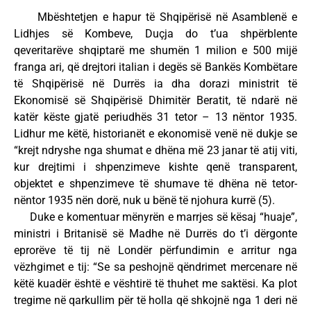
Mbështetjen e hapur të Shqipërisë në Asamblenë e
Lidhjes së Kombeve, Duçja do t’ua shpërblente
qeveritarëve shqiptarë me shumën 1 milion e 500 mijë
franga ari, që drejtori italian i degës së Bankës Kombëtare
të Shqipërisë në Durrës ia dha dorazi ministrit të
Ekonomisë së Shqipërisë Dhimitër Beratit, të ndarë në
katër këste gjatë periudhës 31 tetor – 13 nëntor 1935.
Lidhur me këtë, historianët e ekonomisë venë në dukje se
“krejt ndryshe nga shumat e dhëna më 23 janar të atij viti,
kur drejtimi i shpenzimeve kishte qenë transparent,
objektet e shpenzimeve të shumave të dhëna në tetor-
nëntor 1935 nën dorë, nuk u bënë të njohura kurrë (5).
Duke e komentuar mënyrën e marrjes së kësaj “huaje”,
ministri i Britanisë së Madhe në Durrës do t’i dërgonte
eprorëve të tij në Londër përfundimin e arritur nga
vëzhgimet e tij: “Se sa peshojnë qëndrimet mercenare në
këtë kuadër është e vështirë të thuhet me saktësi. Ka plot
tregime në qarkullim për të holla që shkojnë nga 1 deri në