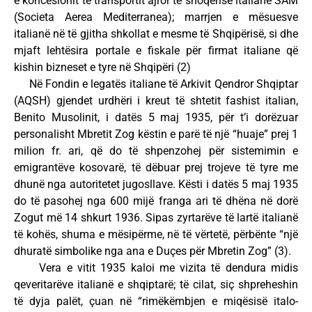
e koncesionit të transportit ajror të shoqërisë italiane SAM
(Societa Aerea Mediterranea); marrjen e mësuesve
italianë në të gjitha shkollat e mesme të Shqipërisë, si dhe
mjaft lehtësira portale e fiskale për firmat italiane që
kishin bizneset e tyre në Shqipëri (2)
Në Fondin e legatës italiane të Arkivit Qendror Shqiptar
(AQSH) gjendet urdhëri i kreut të shtetit fashist italian,
Benito Musolinit, i datës 5 maj 1935, për t’i dorëzuar
personalisht Mbretit Zog këstin e parë të një “huaje” prej 1
milion fr. ari, që do të shpenzohej për sistemimin e
emigrantëve kosovarë, të dëbuar prej trojeve të tyre me
dhunë nga autoritetet jugosllave. Kësti i datës 5 maj 1935
do të pasohej nga 600 mijë franga ari të dhëna në dorë
Zogut më 14 shkurt 1936. Sipas zyrtarëve të lartë italianë
të kohës, shuma e mësipërme, në të vërtetë, përbënte “një
dhuratë simbolike nga ana e Duçes për Mbretin Zog” (3).
Vera e vitit 1935 kaloi me vizita të dendura midis
qeveritarëve italianë e shqiptarë; të cilat, siç shpreheshin
të dyja palët, çuan në “rimëkëmbjen e miqësisë italo-