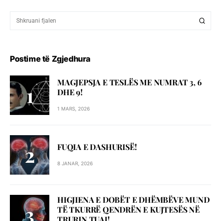
Postime të Zgjedhura
MAGJEPSJA E TESLËS ME NUMRAT 3, 6
DHE 9!
1 MARS, 2026
FUQIA E DASHURISË!
8 JANAR, 2026
HIGJIENA E DOBËT E DHËMBËVE MUND
TË TKURRË QENDRËN E KUJTESËS NË
TRURIN TUAJ!