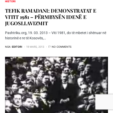
HISTORI
TEFIK RAMADANI: DEMONSTRATAT E
VITIT 1981 – PËRMBYSËN IDENË E
JUGOSLLAVIZMIT
Pashtriku.org, 19. 03. 2013 – Viti 1981, do të mbetet i shënuar në
historinë e re të Kosovës,…
NGA
EDITORI
19 MARS, 2013
NO COMMENTS