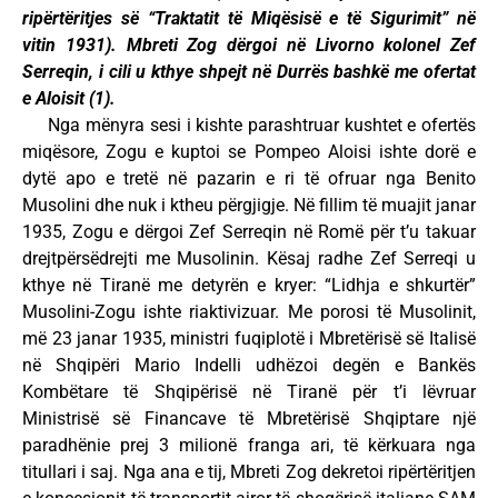
ripërtëritjes së “Traktatit të Miqësisë e të Sigurimit” në
vitin 1931). Mbreti Zog dërgoi në Livorno kolonel Zef
Serreqin, i cili u kthye shpejt në Durrës bashkë me ofertat
e Aloisit (1).
Nga mënyra sesi i kishte parashtruar kushtet e ofertës
miqësore, Zogu e kuptoi se Pompeo Aloisi ishte dorë e
dytë apo e tretë në pazarin e ri të ofruar nga Benito
Musolini dhe nuk i ktheu përgjigje. Në fillim të muajit janar
1935, Zogu e dërgoi Zef Serreqin në Romë për t’u takuar
drejtpërsëdrejti me Musolinin. Kësaj radhe Zef Serreqi u
kthye në Tiranë me detyrën e kryer: “Lidhja e shkurtër”
Musolini-Zogu ishte riaktivizuar. Me porosi të Musolinit,
më 23 janar 1935, ministri fuqiplotë i Mbretërisë së Italisë
në Shqipëri Mario Indelli udhëzoi degën e Bankës
Kombëtare të Shqipërisë në Tiranë për t’i lëvruar
Ministrisë së Financave të Mbretërisë Shqiptare një
paradhënie prej 3 milionë franga ari, të kërkuara nga
titullari i saj. Nga ana e tij, Mbreti Zog dekretoi ripërtëritjen