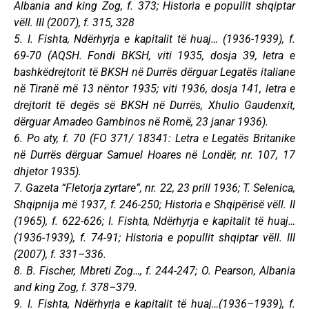
Albania and king Zog, f. 373; Historia e popullit shqiptar
vëll. III (2007), f. 315, 328
5. I. Fishta, Ndërhyrja e kapitalit të huaj… (1936-1939), f.
69-70 (AQSH. Fondi BKSH, viti 1935, dosja 39, letra e
bashkëdrejtorit të BKSH në Durrës dërguar Legatës italiane
në Tiranë më 13 nëntor 1935; viti 1936, dosja 141, letra e
drejtorit të degës së BKSH në Durrës, Xhulio Gaudenxit,
dërguar Amadeo Gambinos në Romë, 23 janar 1936).
6. Po aty, f. 70 (FO 371/ 18341: Letra e Legatës Britanike
në Durrës dërguar Samuel Hoares në Londër, nr. 107, 17
dhjetor 1935).
7. Gazeta “Fletorja zyrtare”, nr. 22, 23 prill 1936; T. Selenica,
Shqipnija më 1937, f. 246-250; Historia e Shqipërisë vëll. II
(1965), f. 622-626; I. Fishta, Ndërhyrja e kapitalit të huaj…
(1936-1939), f. 74-91; Historia e popullit shqiptar vëll. III
(2007), f. 331–336.
8. B. Fischer, Mbreti Zog…, f. 244-247; O. Pearson, Albania
and king Zog, f. 378–379.
9. I. Fishta, Ndërhyrja e kapitalit të huaj…(1936–1939), f.