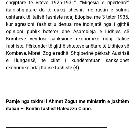
shqiptare të viteve 1926-1931”. “Miqësia e ripërtërirë”
italo-shqiptare do të dukej sheshit me rastin e sulmit
ushtarak të Italisë fashiste ndaj Etiopisë, më 3 tetor 1935,
kur agresioni fashist u dënua me indinjatë nga i gjithë
opinioni publik botëror dhe Asambleja e Lidhjes së
Kombeve vendosi sanksione ekonomike ndaj Italisë
fashiste. Përkundër të gjithë shteteve anëtare të Lidhjes së
Kombeve, Mbreti Zog e radhiti Shqipërinë përkrah Austrisë
e Hungarisë, të cilat i kundërshtuan sanksionet
ekonomike ndaj Italisë fashiste (4)
Pamje nga takimi i Ahmet Zogut me ministrin e jashtëm
italian – Kontin fashist Galeazzo Ciano.
________________________________________________