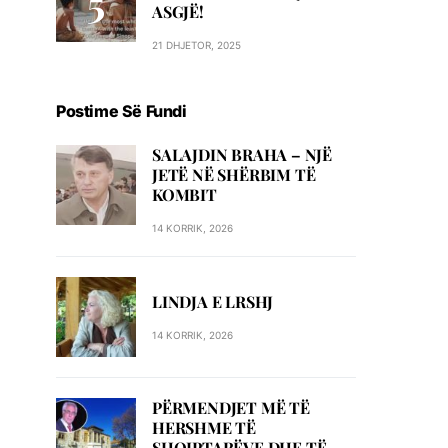
ASGJË!
21 DHJETOR, 2025
Postime Së Fundi
SALAJDIN BRAHA – NJЁ
JETЁ NЁ SHЁRBIM TЁ
KOMBIT
14 KORRIK, 2026
LINDJA E LRSHJ
14 KORRIK, 2026
PËRMENDJET MË TË
HERSHME TË
SHQIPTARËVE DHE TË