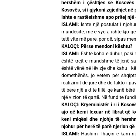
hershëm i çështjes së Kosovës d
Kosovës, si i gjykoni zgjedhjet në p
Ishte e rastësishme apo pritej një g
ISLAMI:
Ishte një postulat i njoh
mundësitë, më e vyera ishte kjo që 
tetë vite më parë, por që, sipas me
KALOÇI: Përse mendoni kështu?
ISLAMI:
Është koha e duhur, pasi n
është krejt e mundshme të jenë sa
është vënë në lëvizje dhe kahu i kë
domethënës, jo vetëm për shqiptar
realizimit de jure dhe de fakto i p
të bërë një akt të tillë, që kanë bër
një vizion të qartë. Në fund të fund
KALOÇI: Kryeministër i ri i Kosovë
ajo që kemi lexuar në librat që 
keni miqësi dhe njohje të hers
njohur për herë të parë njeriun që 
ISLAMI:
Hashim Thaçin e kam njohu