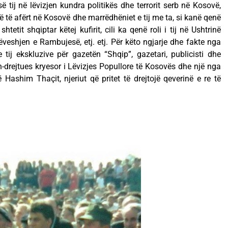
 së tij në lëvizjen kundra politikës dhe terrorit serb në Kosovë,
 të afërt në Kosovë dhe marrëdhëniet e tij me ta, si kanë qenë
htetit shqiptar këtej kufirit, cili ka qenë roli i tij në Ushtrinë
veshjen e Rambujesë, etj. etj. Për këto ngjarje dhe fakte nga
tij ekskluzive për gazetën “Shqip”, gazetari, publicisti dhe
ish-drejtues kryesor i Lëvizjes Popullore të Kosovës dhe një nga
ashim Thaçit, njeriut që pritet të drejtojë qeverinë e re të