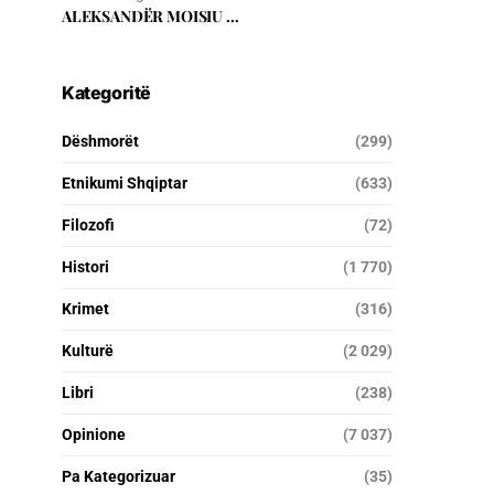
ALEKSANDËR MOISIU …
Kategoritë
Dëshmorët
(299)
Etnikumi Shqiptar
(633)
Filozofi
(72)
Histori
(1 770)
Krimet
(316)
Kulturë
(2 029)
Libri
(238)
Opinione
(7 037)
Pa Kategorizuar
(35)