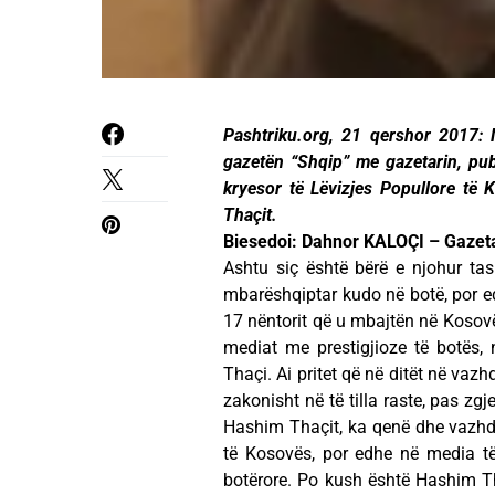
Pashtriku.org, 21 qershor 2017: N
gazetën “Shqip” me gazetarin, publ
kryesor të Lëvizjes Popullore të
Thaçit.
Biesedoi: Dahnor KALOÇI – Gazeta
Ashtu siç është bërë e njohur ta
mbarëshqiptar kudo në botë, por edh
17 nëntorit që u mbajtën në Kosovë
mediat me prestigjioze të botës,
Thaçi. Ai pritet që në ditët në vaz
zakonisht në të tilla raste, pas zg
Hashim Thaçit, ka qenë dhe vazhdo
të Kosovës, por edhe në media të
botërore. Po kush është Hashim Tha