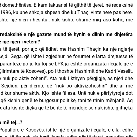
 domethënëse. E kam takuar si të gjithë të tjerët, në redaksinë
n 1996, ku unë shkoja shpesh dhe ku Thaçi vinte herë pas here.
shte një njeri i heshtur, nuk kishte shumë miq aso kohe, më
redaksinë e një gazete mund të hynin e dilnin me dhjetëra
 një njeri i vetëm?
të tjerët, por ajo që lidhet me Hashim Thaçin ka një ngjarje
i, Sejdi Gega, që ishte i zgjedhur në forumet e larta drejtuese të
parantezë po ju kujtoj se LPK-ja është organizata ilegale që e
lirimtare të Kosovës), po i thoshte Hashimit dhe Kadri Veselit,
e nuk po aktivizoheni”. Ata nuk i kthyen përgjigje, as njëri dhe
, Sejdiun, për djemtë që “nuk po aktivizoheshin” dhe ai më
dikur shumë aktiv. Kjo ishte fillesa. Unë nuk e përfytyroja dot
r, që kishin qenë të burgosur politikë, tani të rrinin mënjanë. Aq
ek ata kishte diçka që të bënte të mendoje se nuk ishte gjithçka
po më tej…?
opullore e Kosovës, ishte një organizatë ilegale, e cila, edhe