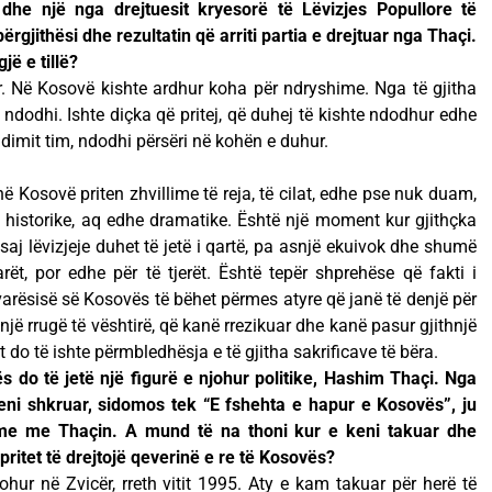
he një nga drejtuesit kryesorë të Lëvizjes Popullore të
ërgjithësi dhe rezultatin që arriti partia e drejtuar nga Thaçi.
jë e tillë?
ur. Në Kosovë kishte ardhur koha për ndryshime. Nga të gjitha
ndodhi. Ishte diçka që pritej, që duhej të kishte ndodhur edhe
ndimit tim, ndodhi përsëri në kohën e duhur.
ë Kosovë priten zhvillime të reja, të cilat, edhe pse nuk duam,
 historike, aq edhe dramatike. Është një moment kur gjithçka
saj lëvizjeje duhet të jetë i qartë, pa asnjë ekuivok dhe shumë
ët, por edhe për të tjerët. Është tepër shprehëse që fakti i
avarësisë së Kosovës të bëhet përmes atyre që janë të denjë për
ë një rrugë të vështirë, që kanë rrezikuar dhe kanë pasur gjithnjë
it do të ishte përmbledhësja e të gjitha sakrificave të bëra.
s do të jetë një figurë e njohur politike, Hashim Thaçi. Nga
keni shkruar, sidomos tek “E fshehta e hapur e Kosovës”, ju
hme me Thaçin. A mund të na thoni kur e keni takuar dhe
pritet të drejtojë qeverinë e re të Kosovës?
r në Zvicër, rreth vitit 1995. Aty e kam takuar për herë të