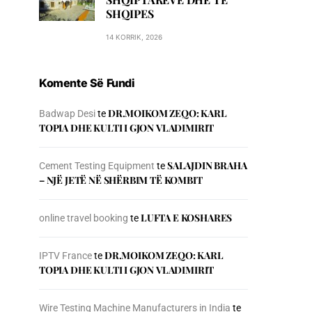
SHQIPES
14 KORRIK, 2026
Komente Së Fundi
DR.MOIKOM ZEQO: KARL
Badwap Desi
te
TOPIA DHE KULTI I GJON VLADIMIRIT
SALAJDIN BRAHA
Cement Testing Equipment
te
– NJЁ JETЁ NЁ SHЁRBIM TЁ KOMBIT
LUFTA E KOSHARES
online travel booking
te
DR.MOIKOM ZEQO: KARL
IPTV France
te
TOPIA DHE KULTI I GJON VLADIMIRIT
Wire Testing Machine Manufacturers in India
te