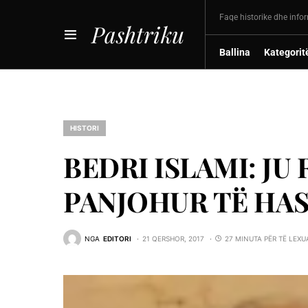
Faqe historike dhe info
Pashtriku
Ballina
Kategorit
HISTORI
BEDRI ISLAMI: JU 
PANJOHUR TË HA
NGA
EDITORI
21 QERSHOR, 2017
27 MINUTA PËR TË LEXU