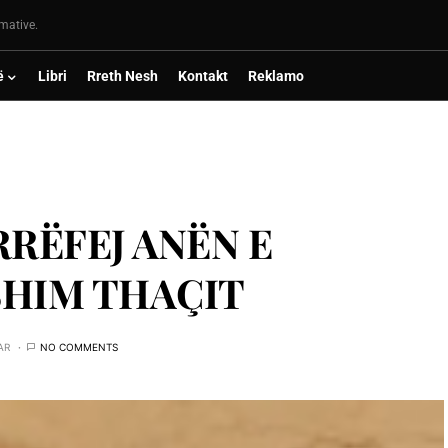
rmative.
ë
Libri
Rreth Nesh
Kontakt
Reklamo
RRËFEJ ANËN E
SHIM THAÇIT
AR
NO COMMENTS