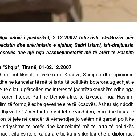
ga arkivi i pashtrikut, 2.12.2007/ Intervistë ekskluzive për
icistin dhe shkrimtarin e njohur, Bedri Islami, ish-drejtuesin
 Kosovës dhe një nga bashkëpunëtorët më të afërt të Hashim
 “Shqip”, Tiranë, 01-02.12.2007
shmë publikisht, jo vetëm në Kosovë, Shqipëri dhe opinionin
e në kancelaritë më të larta të politikës botërore, zgjedhjet e
, të cilat u përcollën me interes të jashtëzakonshëm edhe nga
 nxorën fituese Partinë Demokratike të kryesuar nga Hashim
hdim të formojë edhe qeverinë e re të Kosovës. Ashtu siç ndodh
jedhjeve të 17 nëntorit e në ditët në vazhdim, emri dhe figura e
n të jetë në qendër të vëmendjes jo vetëm në qarqet politike
 ndryshme të botës dhe kancelaritë më të larta të politikës
çi, cila është e kaluara e tij, ku u shkollua dhe u diplomua,