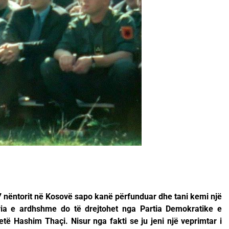
17 nëntorit në Kosovë sapo kanë përfunduar dhe tani kemi një
veria e ardhshme do të drejtohet nga Partia Demokratike e
të Hashim Thaçi. Nisur nga fakti se ju jeni një veprimtar i