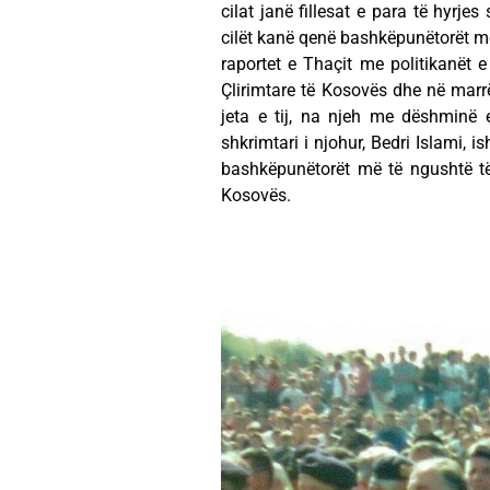
cilat janë fillesat e para të hyrjes
cilët kanë qenë bashkëpunëtorët më
raportet e Thaçit me politikanët e s
Çlirimtare të Kosovës dhe në marrë
jeta e tij, na njeh me dëshminë e 
shkrimtari i njohur, Bedri Islami, 
bashkëpunëtorët më të ngushtë të H
Kosovës.