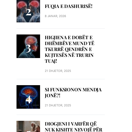
FUQIA E DASHURISË!
8 JANAR, 2026
HIGJIENA E DOBËT E
DHËMBËVE MUND TË
TKURRË QENDRËN E
KUJTESËS NË TRURIN
TUAJ!
21 DHJETOR, 2025
SI FUNKSIONON MENDJA
JONË?!
21 DHJETOR, 2025
DIOGJENI I VARFËR QË
NUK KISHTE NEVOJË PËR