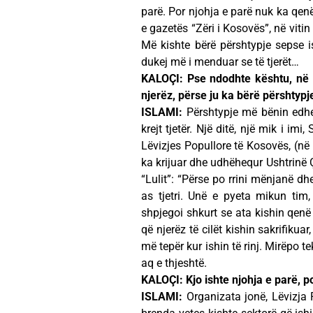
parë. Por njohja e parë nuk ka qenë
e gazetës “Zëri i Kosovës”, në viti
Më kishte bërë përshtypje sepse i
dukej më i menduar se të tjerët…
KALOÇI: Pse ndodhte kështu, në 
njerëz, përse ju ka bërë përshtypje
ISLAMI:
Përshtypje më bënin edhe 
krejt tjetër. Një ditë, një mik i im
Lëvizjes Popullore të Kosovës, (në 
ka krijuar dhe udhëhequr Ushtrinë Ç
“Lulit”: “Përse po rrini mënjanë dh
as tjetri. Unë e pyeta mikun tim
shpjegoi shkurt se ata kishin qenë 
që njerëz të cilët kishin sakrifikua
më tepër kur ishin të rinj. Mirëpo t
aq e thjeshtë.
KALOÇI: Kjo ishte njohja e parë, 
ISLAMI:
Organizata jonë, Lëvizja P