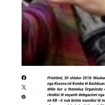
Prishtinë, 30 shtator 2018: Maskar
nga Kosova në Kombe të Bashkuara k
ditën kur u themelua Organizata
rëndësi të veçantë delegacioni nga
në KB –ë nuk kishte mundësi të mb