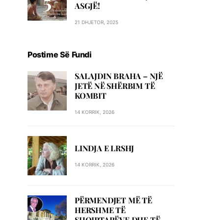
ASGJË!
21 DHJETOR, 2025
Postime Së Fundi
SALAJDIN BRAHA – NJЁ
JETЁ NЁ SHЁRBIM TЁ
KOMBIT
14 KORRIK, 2026
LINDJA E LRSHJ
14 KORRIK, 2026
PËRMENDJET MË TË
HERSHME TË
SHQIPTARËVE DHE TË