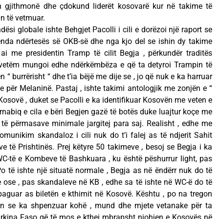
n gjithmonë dhe çdokund liderët kosovarë kur në takime të
 të vetmuar.
ndësi globale ishte Behgjet Pacolli i cili e dorëzoi një raport se
enda ndërtesës së OKB-së dhe nga kjo del se ishin dy takime
ai me presidentin Tramp të cilit Begja , përkundër traditës
he vetëm mungoi edhe ndërkëmbëza e që ta detyroi Trampin të
ën “ burrërisht “ dhe t’ia bëjë me dije se , jo që nuk e ka harruar
për Melaninë. Pastaj , ishte takimi antologjik me zonjën e “
Kosovë , duket se Pacolli e ka identifikuar Kosovën me veten e
ërnabiq e cila e bëri Begjen gazë të botës duke luajtur koçe me
s të përmasave minimale jargitej para saj. Realisht , edhe me
omunikim skandaloz i cili nuk do t’i falej as të ndjerit Sahit
e të Prishtinës. Prej këtyre 50 takimeve , besoj se Begja i ka
 WC-të e Kombeve të Bashkuara , ku është pëshurrur light, pas
Po të ishte një situatë normale , Begja as në ëndërr nuk do të
 ose , pas skandaleve në KB , edhe sa të ishte në WC-ë do të
aguar as biletën e kthimit në Kosovë. Kështu , po na tregon
cën se ka shpenzuar kohë , mund dhe mjete vetanake për ta
Burkina Faso që të mos e kthej mbrapsht njohjen e Kosovës në