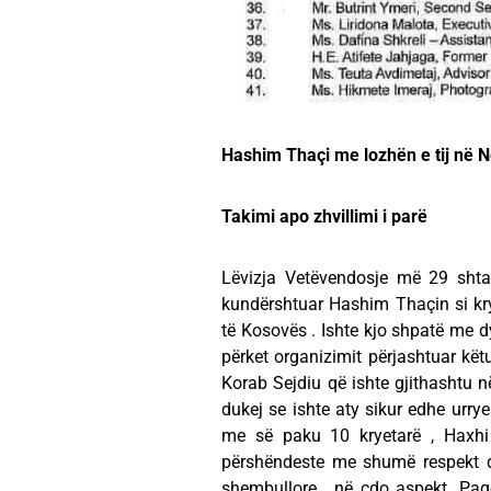
Hashim Thaçi me lozhën e tij në 
Takimi apo zhvillimi i parë
Lëvizja Vetëvendosje më 29 shtat
kundërshtuar Hashim Thaçin si krye
të Kosovës . Ishte kjo shpatë me d
përket organizimit përjashtuar kë
Korab Sejdiu që ishte gjithashtu në
dukej se ishte aty sikur edhe urry
me së paku 10 kryetarë , Haxhi 
përshëndeste me shumë respekt dh
shembullore , në çdo aspekt. Paq