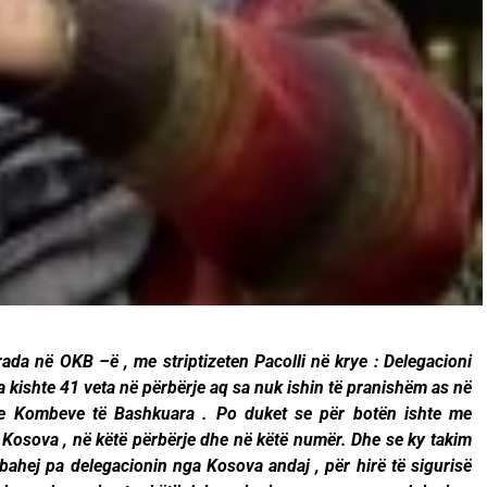
ada në OKB –ë , me striptizeten Pacolli në krye : Delegacioni
ishte 41 veta në përbërje aq sa nuk ishin të pranishëm as në
 e Kombeve të Bashkuara . Po duket se për botën ishte me
 Kosova , në këtë përbërje dhe në këtë numër. Dhe se ky takim
ahej pa delegacionin nga Kosova andaj , për hirë të sigurisë