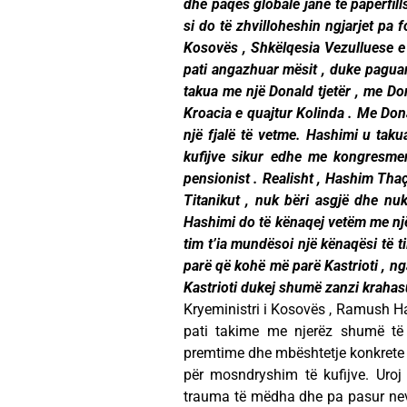
dhe paqes globale janë të papërfil
si do të zhvilloheshin ngjarjet pa 
Kosovës , Shkëlqesia Vezulluese e t
pati angazhuar mësit , duke paguar
takua me një Donald tjetër , me Don
Kroacia e quajtur Kolinda . Me Don
një fjalë të vetme. Hashimi u tak
kufijve sikur edhe me kongresmeni
pensionist . Realisht , Hashim Thaçi
Titanikut , nuk bëri asgjë dhe nu
Hashimi do të kënaqej vetëm me një 
tim t’ia mundësoi një kënaqësi të 
parë që kohë më parë Kastrioti , n
Kastrioti dukej shumë zanzi kraha
Kryeministri i Kosovës , Ramush H
pati takime me njerëz shumë të
premtime dhe mbështetje konkrete ,
për mosndryshim të kufijve. Uroj t
trauma të mëdha dhe pa pasur nev