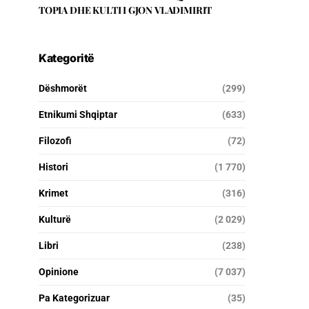
TOPIA DHE KULTI I GJON VLADIMIRIT
Kategoritë
Dëshmorët
(299)
Etnikumi Shqiptar
(633)
Filozofi
(72)
Histori
(1 770)
Krimet
(316)
Kulturë
(2 029)
Libri
(238)
Opinione
(7 037)
Pa Kategorizuar
(35)