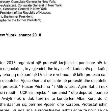
New Yuork, shtator 2018
or 2018 organizoi një protestë krejtësisht paqësore për ta
negociator , kryegjeodet dhe kryeshef i kadastrës për kufinj
y teha aq më parë që LV ishte e vetmuar në këto protesta sa i
tu deputeten Vjosa Osmani që ishte në protestë dhe deputetin
 protestë. “ Hasan Prishtina “ i Mitrovicës , Agim Bahtiri nuk
esi i madh i UÇK-së , mjeku “ humanist “ dhe deputet i partisë
Avdyli nuk u duk fare në të kundërtën Albin Kurti do t’i
e dashuri siç bëri me Vjosën dhe Korabin. Protestat ishin
ësore , si nga ana e protestuesve ashtu edhe të policisë që