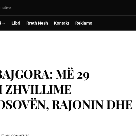
rmative.
ë
Libri
Rreth Nesh
Kontakt
Reklamo
AJGORA: MË 29
I ZHVILLIME
OSOVËN, RAJONIN DHE
NO COMMENTS