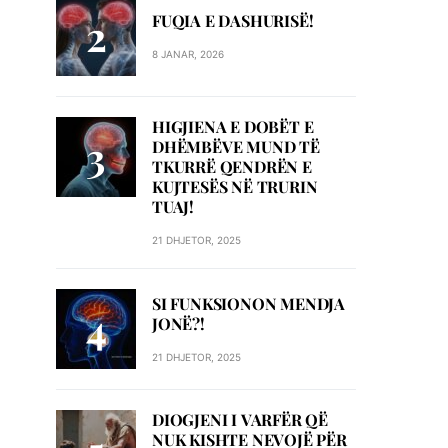
FUQIA E DASHURISË!
8 JANAR, 2026
HIGJIENA E DOBËT E
DHËMBËVE MUND TË
TKURRË QENDRËN E
KUJTESËS NË TRURIN
TUAJ!
21 DHJETOR, 2025
SI FUNKSIONON MENDJA
JONË?!
21 DHJETOR, 2025
DIOGJENI I VARFËR QË
NUK KISHTE NEVOJË PËR