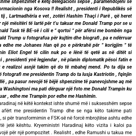
lshme shpenzimet e këtij delegacioni sepse , paramendojeni se
formacionin nga Kosova !! Realisht , presidenti i Republikës së
ij , Lartmadhëria e vet , zotëri Hashim Thaçi i Parë , që heret
 një mësitëri të lartë për t’u takuar me Donald Tramp por se u
ald Task të BE-së i cili e “ qortoi “ për afërsi me bombën nga
ald Trump u fotografua për kujtim dhe biografi , pa e ndërruar
ua edhe me Johanes Han që po e përkrahë për “ korigjim “ të
n Eliot Engel të cilin nuk po e lënë të qetë as në ditët si
 , presidenti ynë legjendar , në planin diplomatik pësoi fatin e
k e realizoi asnjë takim që do të mbahej mend. Po ta dija se
fotografi me presidentin Tramp do ta lusja Kastriotin , fqinjin
tillë , pa pasur nevojë të bëjë shpenzime të panevojshme aq më
ga Washingtoni ma pati dërguar një foto me Donald Trampin ku
suar , edhe me Trampin por edhe me Hashimin.
aradinaj në këtë kontekst ishte shumë më i suksesshëm sepse
 afërt me presidentin Tramp dhe se nga këto takime pati
 si për transformimin e FSK-së në forcë mbrojtëse ashtu edhe
ë jetë kështu. Kryeministri Haradinaj këto vizita i kaloi pa
ojë për një pompozitet . Realisht , edhe Ramushi u takua me