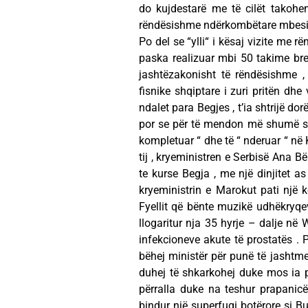
do kujdestarë me të cilët takohe
rëndësishme ndërkombëtare mbesin
Po del se “ylli“ i kësaj vizite me rë
paska realizuar mbi 50 takime br
jashtëzakonisht të rëndësishme , 
fisnike shqiptare i zuri pritën d
ndalet para Begjes , t’ia shtrijë dor
por se për të mendon më shumë se 
kompletuar “ dhe të “ nderuar “ në 
tij , kryeministren e Serbisë Ana B
te kurse Begja , me një dinjitet a
kryeministrin e Marokut pati një k
Fyellit që bënte muzikë udhëkryqev
llogaritur nja 35 hyrje – dalje në
infekcioneve akute të prostatës . 
bëhej ministër për punë të jashtme
duhej të shkarkohej duke mos ia p
përralla duke na teshur prapani
bindur një superfuqi botërore si 