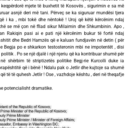
 keqpërdorë mjete të buxhetit të Kosovës , sigurimin e sa më
ruar asnjë deri më tani. Përveç se ka siguruar mundësi tjera
që i ka , mbi tokë dhe nëntokë ! Uroj që këtë kërcënim ndaj
xhë se më çon në fllad sikur Milaimin dhe Shkumbinin. Apo ,
n Rakiqin pasi ai e pati një kërcënim bukur të fortë ndaj
Rashitit dhe Bedri Hamzës që e kaluan fundjavën në detin ( për
 Begja po e shkarkon testosteronin mbi ne impotentët , disi
olitik . Po se një djalë i një njeriu që ka kontribuar shumë për
ë shërbim të striptizetës politike Begj-rie Kurcolli duke ia
pështitë që i bënë ! Ndalu pak o Jetlir dhe kujtoje sa shumë
ë të të quhesh Jetlir ! Ose , vazhdoje kështu , deri në theqafje
he potencialisht dramatike.