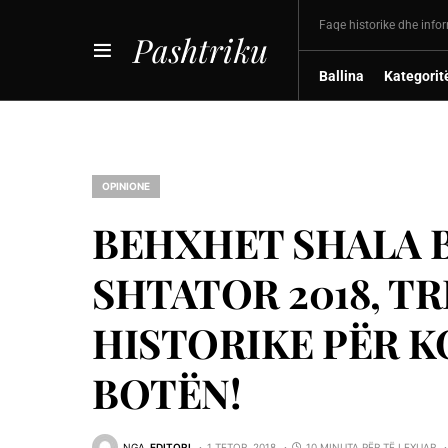
Faqe historike dhe info
Pashtriku
Ballina
Kategorit
OPINIONE
BEHXHET SHALA B
SHTATOR 2018, TR
HISTORIKE PËR K
BOTËN!
NGA
EDITORI
1 TETOR, 2018
10 MINUTA PËR TË LEXUAR