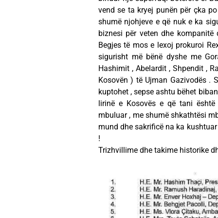
vend se ta kryej punën për çka po
shumë njohjeve e që nuk e ka sigu
biznesi për veten dhe kompanitë 
Begjes të mos e lexoj prokuroi Re
sigurisht më bënë dyshe me Gora
Hashimit , Abelardit , Shpendit , 
Kosovën ) të Ujman Gazivodës . Se
kuptohet , sepse ashtu bëhet biban p
lirinë e Kosovës e që tani është n
mbuluar , me shumë shkathtësi mbra
mund dhe sakrificë na ka kushtuar q
!
Trizhvillime dhe takime historike d