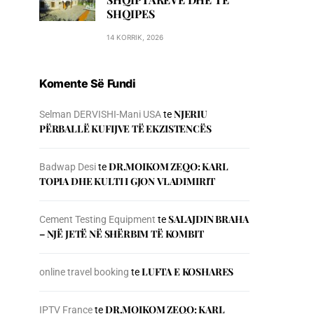
SHQIPES
14 KORRIK, 2026
Komente Së Fundi
NJERIU
Selman DERVISHI-Mani USA
te
PЁRBALLЁ KUFIJVE TЁ EKZISTENCЁS
DR.MOIKOM ZEQO: KARL
Badwap Desi
te
TOPIA DHE KULTI I GJON VLADIMIRIT
SALAJDIN BRAHA
Cement Testing Equipment
te
– NJЁ JETЁ NЁ SHЁRBIM TЁ KOMBIT
LUFTA E KOSHARES
online travel booking
te
DR.MOIKOM ZEQO: KARL
IPTV France
te