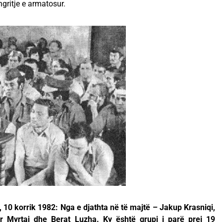
ngritje e armatosur.
 10 korrik 1982: Nga e djathta në të majtë – Jakup Krasniqi,
ir Myrtaj dhe Berat Luzha. Ky është grupi i parë prej 19