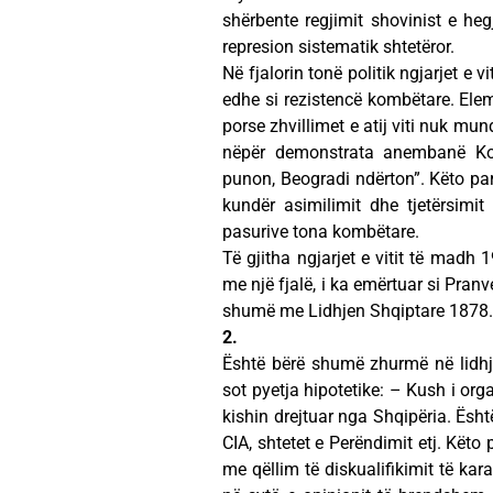
shërbente regjimit shovinist e he
represion sistematik shtetëror.
Në fjalorin tonë politik ngjarjet e v
edhe si rezistencë kombëtare. Ele
porse zhvillimet e atij viti nuk mu
nëpër demonstrata anembanë Koso
punon, Beogradi ndërton”. Këto par
kundër asimilimit dhe tjetërsimit 
pasurive tona kombëtare.
Të gjitha ngjarjet e vitit të madh
me një fjalë, i ka emërtuar si Pran
shumë me Lidhjen Shqiptare 1878.
2.
Është bërë shumë zhurmë në lidhj
sot pyetja hipotetike: – Kush i or
kishin drejtuar nga Shqipëria. Ësh
CIA, shtetet e Perëndimit etj. Kët
me qëllim të diskualifikimit të kar