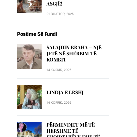
ASGJË!
21 DHJETOR, 2025
Postime Së Fundi
SALAJDIN BRAHA – NJЁ
JETЁ NЁ SHЁRBIM TЁ
KOMBIT
14 KORRIK, 2026
LINDJA E LRSHJ
14 KORRIK, 2026
PËRMENDJET MË TË
HERSHME TË
SHQIPTARËVE DHE TË