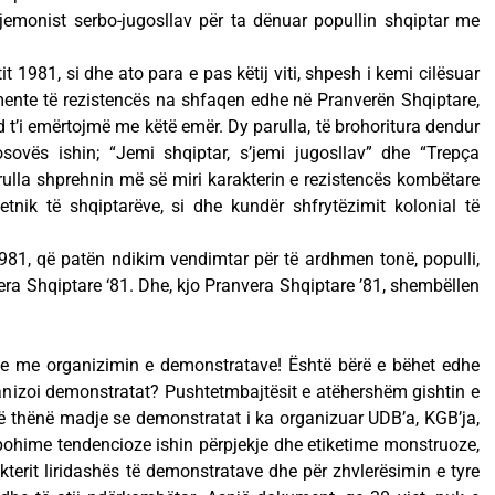
gjemonist serbo-jugosllav për ta dënuar popullin shqiptar me
itit 1981, si dhe ato para e pas këtij viti, shpesh i kemi cilësuar
mente të rezistencës na shfaqen edhe në Pranverën Shqiptare,
nd t’i emërtojmë me këtë emër. Dy parulla, të brohoritura dendur
vës ishin; “Jemi shqiptar, s’jemi jugosllav” dhe “Trepça
ulla shprehnin më së miri karakterin e rezistencës kombëtare
etnik të shqiptarëve, si dhe kundër shfrytëzimit kolonial të
 1981, që patën ndikim vendimtar për të ardhmen tonë, populli,
vera Shqiptare ‘81. Dhe, kjo Pranvera Shqiptare ’81, shembëllen
e me organizimin e demonstratave! Është bërë e bëhet edhe
ganizoi demonstratat? Pushtetmbajtësit e atëhershëm gishtin e
të thënë madje se demonstratat i ka organizuar UDB’a, KGB’ja,
o pohime tendencioze ishin përpjekje dhe etiketime monstruoze,
akterit liridashës të demonstratave dhe për zhvlerësimin e tyre