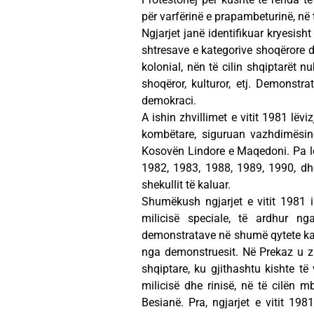
për varfërinë e prapambeturinë, në t
Ngjarjet janë identifikuar kryesish
shtresave e kategorive shoqërore dh
kolonial, nën të cilin shqiptarët 
shoqëror, kulturor, etj. Demonstrat
demokraci.
A ishin zhvillimet e vitit 1981 lëv
kombëtare, siguruan vazhdimësinë
Kosovën Lindore e Maqedoni. Pa lëv
1982, 1983, 1988, 1989, 1990, dhe 
shekullit të kaluar.
Shumëkush ngjarjet e vitit 1981 i 
milicisë speciale, të ardhur n
demonstratave në shumë qytete ka p
nga demonstruesit. Në Prekaz u zh
shqiptare, ku gjithashtu kishte t
milicisë dhe rinisë, në të cilën mb
Besianë. Pra, ngjarjet e vitit 198