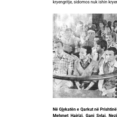
kryengritje, sidomos nuk ishin krye
Në Gjykatën e Qarkut në Prishtinë,
Mehmet Hajrizi, Gani Sylaj, Nez