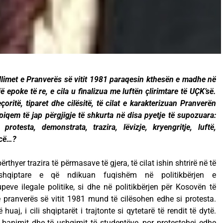
llimet e Pranverës së vitit 1981 paraqesin kthesën e madhe në
jë epoke të re, e cila u finalizua me luftën çlirimtare të UÇK’së.
ritë, tiparet dhe cilësitë, të cilat e karakterizuan Pranverën
rpiqem të jap përgjigje të shkurta në disa pyetje të supozuara:
protesta, demonstrata, trazira, lëvizje, kryengritje, luftë,
ncë…?
rthyer trazira të përmasave të gjera, të cilat ishin shtrirë në të
a shqiptare e që ndikuan fuqishëm në politikbërjen e
eve ilegale politike, si dhe në politikbërjen për Kosovën të
e pranverës së vitit 1981 mund të cilësohen edhe si protesta.
huaj, i cili shqiptarët i trajtonte si qytetarë të rendit të dytë.
 banimit dhe të ushqimit të studentëve, por protestohej edhe