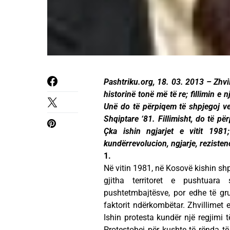
Pashtriku.org, 18. 03. 2013 – Zhvi
historinë tonë më të re; fillimin e n
Unë do të përpiqem të shpjegoj veço
Shqiptare ‘81. Fillimisht, do të pë
Çka ishin ngjarjet e vitit 1981; 
kundërrevolucion, ngjarje, reziste
1.
Në vitin 1981, në Kosovë kishin shpë
gjitha territoret e pushtuar
pushtetmbajtësve, por edhe të grup
faktorit ndërkombëtar. Zhvillimet 
Ishin protesta kundër një regjimi të 
Protestohej për kushte të rënda të