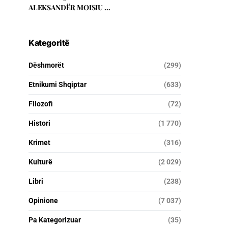
ALEKSANDËR MOISIU …
Kategoritë
Dëshmorët
(299)
Etnikumi Shqiptar
(633)
Filozofi
(72)
Histori
(1 770)
Krimet
(316)
Kulturë
(2 029)
Libri
(238)
Opinione
(7 037)
Pa Kategorizuar
(35)