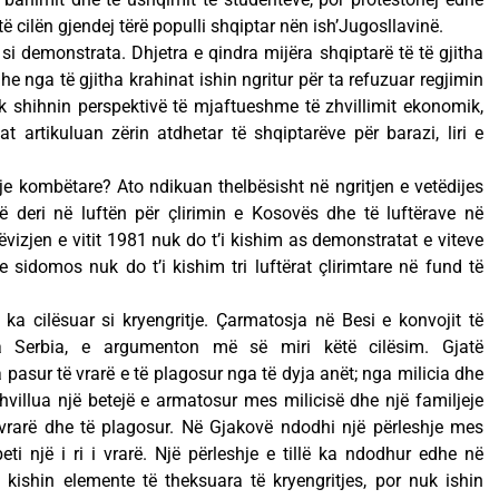
ë cilën gjendej tërë populli shqiptar nën ish’Jugosllavinë.
t si demonstrata. Dhjetra e qindra mijëra shqiptarë të të gjitha
e nga të gjitha krahinat ishin ngritur për ta refuzuar regjimin
nuk shihnin perspektivë të mjaftueshme të zhvillimit ekonomik,
at artikuluan zërin atdhetar të shqiptarëve për barazi, liri e
izje kombëtare? Ato ndikuan thelbësisht në ngritjen e vetëdijes
 deri në luftën për çlirimin e Kosovës dhe të luftërave në
izjen e vitit 1981 nuk do t’i kishim as demonstratat e viteve
sidomos nuk do t’i kishim tri luftërat çlirimtare në fund të
ka cilësuar si kryengritje. Çarmatosja në Besi e konvojit të
ga Serbia, e argumenton më së miri këtë cilësim. Gjatë
asur të vrarë e të plagosur nga të dyja anët; nga milicia dhe
villua një betejë e armatosur mes milicisë dhe një familjeje
ë vrarë dhe të plagosur. Në Gjakovë ndodhi një përleshje mes
eti një i ri i vrarë. Një përleshje e tillë ka ndodhur edhe në
1 kishin elemente të theksuara të kryengritjes, por nuk ishin