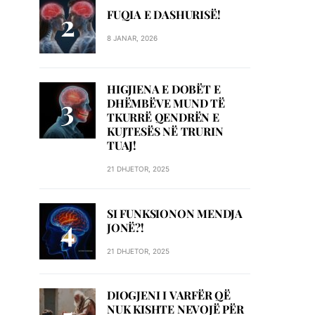
FUQIA E DASHURISË!
8 JANAR, 2026
HIGJIENA E DOBËT E
DHËMBËVE MUND TË
TKURRË QENDRËN E
KUJTESËS NË TRURIN
TUAJ!
21 DHJETOR, 2025
SI FUNKSIONON MENDJA
JONË?!
21 DHJETOR, 2025
DIOGJENI I VARFËR QË
NUK KISHTE NEVOJË PËR