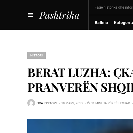
Faqe historike dhe info
Pashtriku
Ballina
Kategorit
HISTORI
BERAT LUZHA: ÇK
PRANVERËN SHQIP
NGA
EDITORI
18 MARS, 2013
11 MINUTA PËR TË LEXUAR