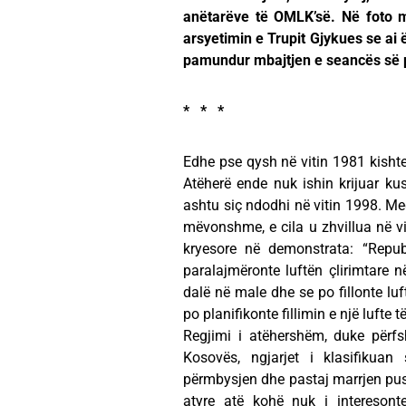
anëtarëve të OMLK’së. Në foto m
arsyetimin e Trupit Gjykues se ai 
pamundur mbajtjen e seancës së p
* * *
Edhe pse qysh në vitin 1981 kishte 
Atëherë ende nuk ishin krijuar kush
ashtu siç ndodhi në vitin 1998. Megj
mëvonshme, e cila u zhvillua në vi
kryesore në demonstrata: “Republ
paralajmëronte luftën çlirimtare në
dalë në male dhe se po fillonte luft
po planifikonte fillimin e një lufte 
Regjimi i atëhershëm, duke përfs
Kosovës, ngjarjet i klasifikuan
përmbysjen dhe pastaj marrjen pusht
atyre atë kohë nuk i interesonte