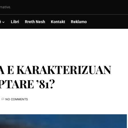
rmative.
ë
Libri
Rreth Nesh
Kontakt
Reklamo
A E KARAKTERIZUAN
TARE ’81?
NO COMMENTS