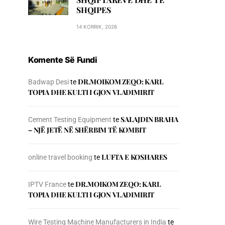
SHQIPES
14 KORRIK, 2026
Komente Së Fundi
DR.MOIKOM ZEQO: KARL
Badwap Desi
te
TOPIA DHE KULTI I GJON VLADIMIRIT
SALAJDIN BRAHA
Cement Testing Equipment
te
– NJЁ JETЁ NЁ SHЁRBIM TЁ KOMBIT
LUFTA E KOSHARES
online travel booking
te
DR.MOIKOM ZEQO: KARL
IPTV France
te
TOPIA DHE KULTI I GJON VLADIMIRIT
Wire Testing Machine Manufacturers in India
te