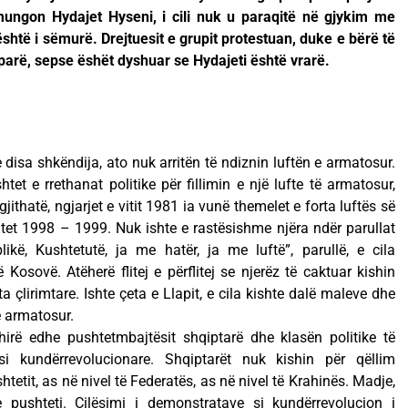
ungon Hydajet Hyseni, i cili nuk u paraqitë në gjykim me
është i sëmurë. Drejtuesit e grupit protestuan, duke e bërë të
arë, sepse ëshët dyshuar se Hydajeti është vrarë.
disa shkëndija, ato nuk arritën të ndiznin luftën e armatosur.
tet e rrethanat politike për fillimin e një lufte të armatosur,
ithatë, ngjarjet e vitit 1981 ia vunë themelet e forta luftës së
tet 1998 – 1999. Nuk ishte e rastësishme njëra ndër parullat
ikë, Kushtetutë, ja me hatër, ja me luftë”, parullë, e cila
 Kosovë. Atëherë flitej e përflitej se njerëz të caktuar kishin
a çlirimtare. Ishte çeta e Llapit, e cila kishte dalë maleve dhe
të armatosur.
hirë edhe pushtetmbajtësit shqiptarë dhe klasën politike të
 si kundërrevolucionare. Shqiptarët nuk kishin për qëllim
etit, as në nivel të Federatës, as në nivel të Krahinës. Madje,
 pushteti. Cilësimi i demonstratave si kundërrevolucion i