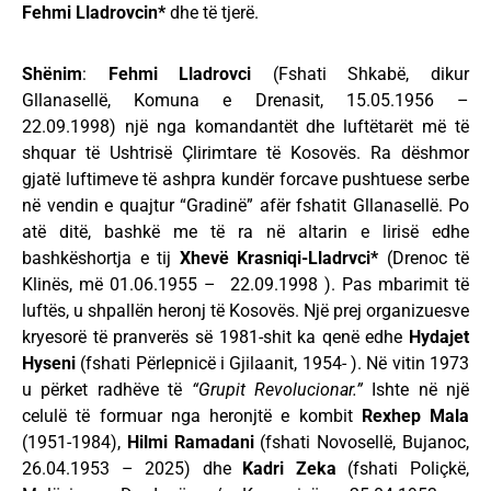
Fehmi Lladrovcin*
dhe të tjerë.
Shënim
:
Fehmi Lladrovci
(Fshati Shkabë, dikur
Gllanasellë, Komuna e Drenasit, 15.05.1956 –
22.09.1998) një nga komandantët dhe luftëtarët më të
shquar të Ushtrisë Çlirimtare të Kosovës. Ra dëshmor
gjatë luftimeve të ashpra kundër forcave pushtuese serbe
në vendin e quajtur “Gradinë” afër fshatit Gllanasellë. Po
atë ditë, bashkë me të ra në altarin e lirisë edhe
bashkëshortja e tij
Xhevë Krasniqi-Lladrvci*
(Drenoc të
Klinës, më 01.06.1955 – 22.09.1998 ). Pas mbarimit të
luftës, u shpallën heronj të Kosovës. Një prej organizuesve
kryesorë të pranverës së 1981-shit ka qenë edhe
Hydajet
Hyseni
(fshati Përlepnicë i Gjilaanit, 1954- ). Në vitin 1973
u përket radhëve të
“Grupit Revolucionar.”
Ishte në një
celulë të formuar nga heronjtë e kombit
Rexhep Mala
(1951-1984),
Hilmi Ramadani
(fshati Novosellë, Bujanoc,
26.04.1953 – 2025) dhe
Kadri Zeka
(fshati Poliçkë,