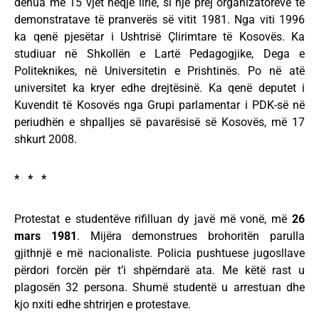
dënua me 15 vjet heqje lirie, si një prej organizatorëve të
demonstratave të pranverës së vitit 1981. Nga viti 1996
ka qenë pjesëtar i Ushtrisë Çlirimtare të Kosovës. Ka
studiuar në Shkollën e Lartë Pedagogjike, Dega e
Politeknikes, në Universitetin e Prishtinës. Po në atë
universitet ka kryer edhe drejtësinë. Ka qenë deputet i
Kuvendit të Kosovës nga Grupi parlamentar i PDK-së në
periudhën e shpalljes së pavarësisë së Kosovës, më 17
shkurt 2008.
* * *
Protestat e studentëve rifilluan dy javë më vonë, më
26
mars 1981
. Mijëra demonstrues brohoritën parulla
gjithnjë e më nacionaliste. Policia pushtuese jugosllave
përdori forcën për t’i shpërndarë ata. Me këtë rast u
plagosën 32 persona. Shumë studentë u arrestuan dhe
kjo nxiti edhe shtrirjen e protestave.