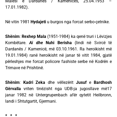
Malësi e Dardanës / Kamenicës, 25.04.1953 –
17.01.1982).
Në vitin 1981
Hydajeti
u burgos nga forcat serbo-çetnike.
Shënim
:
Rexhep Mala
(1951-1984) ka qenë truri i Lëvizjes
Kombëtare.
Ai dhe
Nuhi Berisha
(lindi në Svircë të
Dardanës / Kamenicë, më 03.10.1961. Ra heroikisht më
19.01.1984) ranë heroikisht në janar të vitit 1984, gjatë
përleshjes me forcat policore fashiste serbe në Kodrën e
Trimave në Prishtinë.
Shënim
:
Kadri Zeka
dhe vëllezërit
Jusuf
e
Bardhosh
Gërvalla
vriten tinëzisht nga UDB-ja jugosllave më17
janar 1982 në Untergrupenbach afër qytetit Heilbronn,
landi i Shtutgartit, Gjermani.
* * *