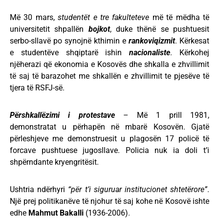
Më 30 mars,
studentët e tre fakulteteve
më të mëdha të
universitetit shpallën
bojkot
, duke thënë se pushtuesit
serbo-sllavë po synojnë kthimin e
rankoviqizmit
. Kërkesat
e studentëve shqiptarë ishin
nacionaliste
. Kërkohej
njëherazi që ekonomia e Kosovës dhe shkalla e zhvillimit
të saj të barazohet me shkallën e zhvillimit te pjesëve të
tjera të RSFJ-së.
Përshkallëzimi i protestave
– Më 1 prill 1981,
demonstratat u përhapën në mbarë Kosovën. Gjatë
përleshjeve me demonstruesit u plagosën 17 policë të
forcave pushtuese jugosllave. Policia nuk ia doli t’i
shpërndante kryengritësit.
Ushtria ndërhyri
“për t’i siguruar institucionet shtetërore”
.
Një prej politikanëve të njohur të saj kohe në Kosovë ishte
edhe
Mahmut Bakalli
(1936-2006).