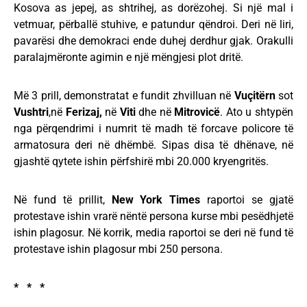
Kosova as jepej, as shtrihej, as dorëzohej. Si një mal i
vetmuar, përballë stuhive, e patundur qëndroi. Deri në liri,
pavarësi dhe demokraci ende duhej derdhur gjak. Orakulli
paralajmëronte agimin e një mëngjesi plot dritë.
Më 3 prill, demonstratat e fundit zhvilluan në
Vuçitërn
sot
Vushtri
,në
Ferizaj,
në
Viti
dhe në
Mitrovicë
. Ato u shtypën
nga përqendrimi i numrit të madh të forcave policore të
armatosura deri në dhëmbë. Sipas disa të dhënave, në
gjashtë qytete ishin përfshirë mbi 20.000 kryengritës.
Në fund të prillit,
New York Times
raportoi se gjatë
protestave ishin vrarë nëntë persona kurse mbi pesëdhjetë
ishin plagosur. Në korrik, media raportoi se deri në fund të
protestave ishin plagosur mbi 250 persona.
* * *