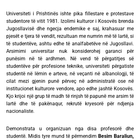
Universiteti i Prishtinës ishte pika fillestare e protestave
studentore të vitit 1981. Izolimi kulturor i Kosovës brenda
Jugosllavisë dhe ngecja endemike e saj, krahasuar me
pjesët e tjera të vendit, rezultuan me numrin më të lartë, si
të studentëve, ashtu edhe të analfabetëve në Jugosllavi.
Arsimimi universitar nuk konsiderohej garanci për
punësim në të ardhmen. Në vend të përgatitjes së
studentëve për profesione teknike, universiteti përgatiste
studentë në lëmin e arteve, në veçanti në albanologji, të
cilat mezi gjenin punë përveç në administratë ose në
institucionet kulturore vendore, apo edhe jashtë Kosovës.
Kjo krijoi një grup të madh të rinjsh të papunë me arsim të
lartë dhe të pakënaqur, rekrutë kryesorë për ndjenja
nacionaliste.
Demonstrata u organizuan nga disa profesorë dhe
studentë. Midis tyre mund të përmendim
Besim Baraliun,