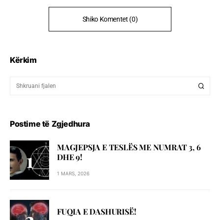
Shiko Komentet (0)
Kërkim
Postime të Zgjedhura
MAGJEPSJA E TESLËS ME NUMRAT 3, 6
DHE 9!
1 MARS, 2026
FUQIA E DASHURISË!