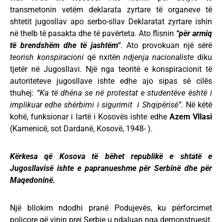
transmetonin vetëm deklarata zyrtare të organeve të
shtetit jugosllav apo serbo-sllav Deklaratat zyrtare ishin
në thelb të pasakta dhe të pavërteta. Ato flisnin
“për armiq
të brendshëm dhe të jashtëm”
. Ato provokuan një sërë
teorish konspiracioni
që nxitën
ndjenja nacionaliste
diku
tjetër në Jugosllavi. Një nga teoritë e konspiracionit të
autoriteteve jugosllave ishte edhe ajo sipas së cilës
thuhej:
“Ka të dhëna se në protestat e studentëve është i
implikuar edhe shërbimi i sigurimit i Shqipërisë”.
Në këtë
kohë, funksionar i lartë i Kosovës ishte edhe
Azem Vllasi
(Kamenicë, sot Dardanë, Kosovë, 1948- ).
Kërkesa që Kosova të bëhet republikë e shtatë e
Jugosllavisë ishte e papranueshme për Serbinë dhe për
Maqedoninë.
Një bllokim ndodhi pranë Podujevës, ku përforcimet
policore që vinin prej Serbie u ndaluan nga demonstruesit.