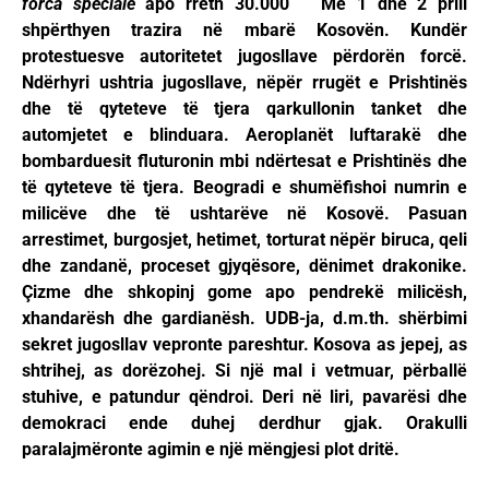
forca speciale
apo rreth 30.000 Më 1 dhe 2 prill
shpërthyen trazira në mbarë Kosovën. Kundër
protestuesve autoritetet jugosllave përdorën forcë.
Ndërhyri ushtria jugosllave, nëpër rrugët e Prishtinës
dhe të qyteteve të tjera qarkullonin tanket dhe
automjetet e blinduara. Aeroplanët luftarakë dhe
bombarduesit fluturonin mbi ndërtesat e Prishtinës dhe
të qyteteve të tjera. Beogradi e shumëfishoi numrin e
milicëve dhe të ushtarëve në Kosovë. Pasuan
arrestimet, burgosjet, hetimet, torturat nëpër biruca, qeli
dhe zandanë, proceset gjyqësore, dënimet drakonike.
Çizme dhe shkopinj gome apo pendrekë milicësh,
xhandarësh dhe gardianësh. UDB-ja, d.m.th. shërbimi
sekret jugosllav vepronte pareshtur. Kosova as jepej, as
shtrihej, as dorëzohej. Si një mal i vetmuar, përballë
stuhive, e patundur qëndroi. Deri në liri, pavarësi dhe
demokraci ende duhej derdhur gjak. Orakulli
paralajmëronte agimin e një mëngjesi plot dritë.