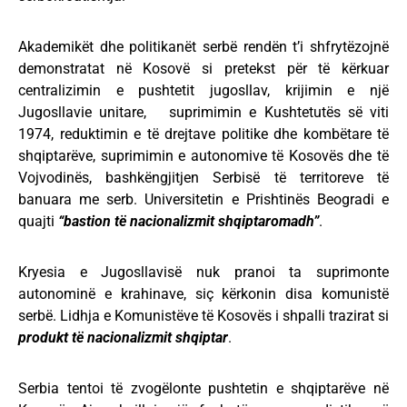
Akademikët dhe politikanët serbë rendën t’i shfrytëzojnë
demonstratat në Kosovë si pretekst për të kërkuar
centralizimin e pushtetit jugosllav, krijimin e një
Jugosllavie unitare, suprimimin e Kushtetutës së viti
1974, reduktimin e të drejtave politike dhe kombëtare të
shqiptarëve, suprimimin e autonomive të Kosovës dhe të
Vojvodinës, bashkëngjitjen Serbisë të territoreve të
banuara me serb. Universitetin e Prishtinës Beogradi e
quajti
“bastion të nacionalizmit shqiptaromadh”
.
Kryesia e Jugosllavisë nuk pranoi ta suprimonte
autonominë e krahinave, siç kërkonin disa komunistë
serbë. Lidhja e Komunistëve të Kosovës i shpalli trazirat si
produkt të nacionalizmit shqiptar
.
Serbia tentoi të zvogëlonte pushtetin e shqiptarëve në