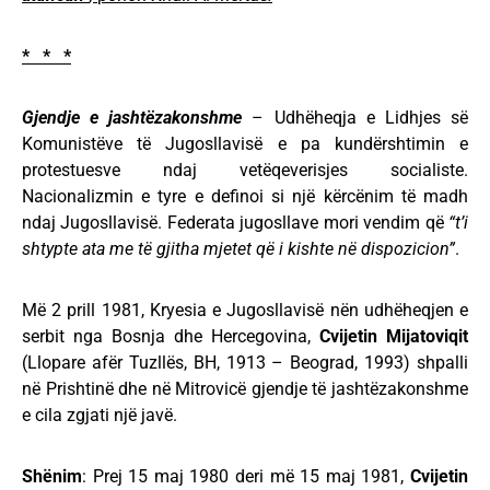
* * *
Gjendje e jashtëzakonshme
– Udhëheqja e Lidhjes së
Komunistëve të Jugosllavisë e pa kundërshtimin e
protestuesve ndaj vetëqeverisjes socialiste.
Nacionalizmin e tyre e definoi si një kërcënim të madh
ndaj Jugosllavisë. Federata jugosllave mori vendim që
“t’i
shtypte ata me të gjitha mjetet që i kishte në dispozicion”
.
Më 2 prill 1981, Kryesia e Jugosllavisë nën udhëheqjen e
serbit nga Bosnja dhe Hercegovina,
Cvijetin Mijatoviqit
(Llopare afër Tuzllës, BH, 1913 – Beograd, 1993) shpalli
në Prishtinë dhe në Mitrovicë gjendje të jashtëzakonshme
e cila zgjati një javë.
Shënim
: Prej 15 maj 1980 deri më 15 maj 1981,
Cvijetin