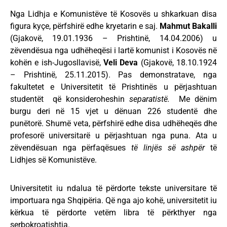
Nga Lidhja e Komunistëve të Kosovës u shkarkuan disa
figura kyçe, përfshirë edhe kryetarin e saj.
Mahmut
Bakalli
(Gjakovë, 19.01.1936 – Prishtinë, 14.04.2006) u
zëvendësua nga udhëheqësi i lartë komunist i Kosovës në
kohën e ish-Jugosllavisë,
Veli Deva
(Gjakovë, 18.10.1924
– Prishtinë, 25.11.2015). Pas demonstratave, nga
fakultetet e Universitetit të Prishtinës u përjashtuan
studentët që konsideroheshin
separatistë.
Me dënim
burgu deri në 15 vjet u dënuan 226 studentë dhe
punëtorë. Shumë veta, përfshirë edhe disa udhëheqës dhe
profesorë universitarë u përjashtuan nga puna. Ata u
zëvendësuan nga përfaqësues
të linjës së ashpër
të
Lidhjes së Komunistëve.
Universitetit iu ndalua të përdorte tekste universitare të
importuara nga Shqipëria. Që nga ajo kohë, universitetit iu
kërkua të përdorte vetëm libra të përkthyer nga
serbokroatishtja.