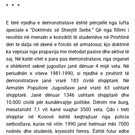
* * *
E tërë rrjedha e demonstratave është përcjellë nga lufta
speciale e
”Doktrinës së Shenjtë Serbe.”
Që nga fillimi i
revoltës në mensën e konviktit të studentëve në Prishtinë
deri te dalja në skenë e forcës së armatosur, kjo doktrinë
ka vepruar nga prapavija me metodat pasive dhe aktive të
saj. Në katër vitet e para pas demonstratave, nga organet
e shërbimit sekret jugosllav janë dënuar 4 mijë veta. Në
periudhën e viteve 1981-1990, si rrjedhë e zinxhirit të
demonstratave janë vrarë 183 civilë shqiptarë. Në
Armatën Popullore Jugosllave janë vrarë 63 ushtarë
shqiptarë. Janë dënuar 1346 ushtarë shqiptarë dhe
10.000 civilë për kundërvajtje politike. Dënim me burg,
mesatarisht 7,1 vit kanë vuajtur 3500 veta. Çdo i treti
shqiptar në Kosovë është keqtrajtuar nga policia
serbosllave, kurse në vitin 1990 janë helmuar mbi 7000
nxënës dhe studentë, kryesisht femra. Është folur edhe