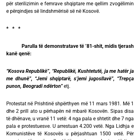
për sterilizimin e femrave shqiptare me qellim zvogëlimin
e përqindjes së lindshmërisë së në Kosovë.
* * *
Parulla të demonstratave të ’81-shit, midis tjerash
kanë qenë:
“Kosova Republikë”
,
“Republikë, Kushtetutë, ja me hatër ja
me dhunë”
,
“Jemi shqiptarë, s’jemi jugosllavë”
,
“Trepça
punon, Beogradi ndërton”
etj.
Protestat në Prishtinë shpërthyen më 11 mars 1981. Më 1
dhe 2 prill ato u përhapën në mbarë Kosovën. Sipas disa
të dhënave, u vranë 11 vetë: 4 nga pala e shtetit dhe 7 nga
pala e protestuesve. U arrestuan 4.200 vetë. Nga Lidhja e
Komunistëve të Kosovës u përjashtuan 1500 vetë. Për