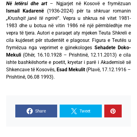
Në letërsi dhe art
– Ngjarjet në Kosovë e frymëzuan
Ismail Kadarenë
(1936-2024) për ta shkruar romanin
„Krushqit janë të ngrirë
“. Vepra u shkrua në vitet 1981-
1983 dhe u botua në vitin 1986 në një përmbledhje me
vepra të tjera. Autori e paraqet aty mjeken Teuta Shkreli e
cila kujdeset për studentët e plagosur. Figura e Teutës u
frymëzua nga veprimet e gjinekologes
Sehadete Doko-
Mekuli
(Ohër, 16.10.1928 – Prishtinë, 12.11.2013) e cila
ishte bashkëshorte e poetit, kryetar i parë i Akademisë së
Shkencave të Kosovës,
Esad Mekulit
(Plavë, 17.12.1916 –
Prishtinë, 06.08 1993).
Share
Tweet