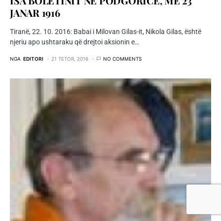
ISA BOLETINIT NË PODGORICË, MË 23
JANAR 1916
Tiranë, 22. 10. 2016: Babai i Milovan Gilas-it, Nikola Gilas, është
njeriu apo ushtaraku që drejtoi aksionin e…
NGA
EDITORI
21 TETOR, 2016
NO COMMENTS