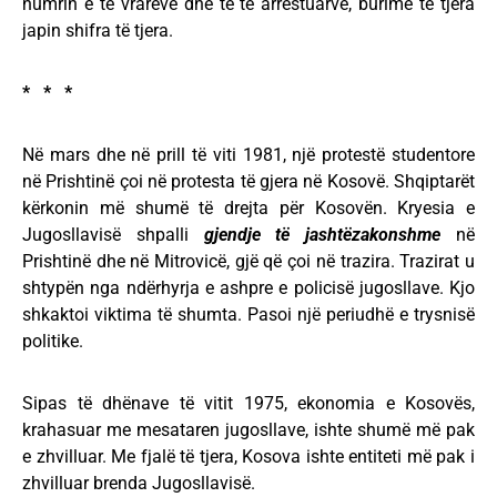
numrin e të vrarëve dhe të të arrestuarve, burime të tjera
japin shifra të tjera.
* * *
Në mars dhe në prill të viti 1981, një protestë studentore
në Prishtinë çoi në protesta të gjera në Kosovë. Shqiptarët
kërkonin më shumë të drejta për Kosovën. Kryesia e
Jugosllavisë shpalli
gjendje të jashtëzakonshme
në
Prishtinë dhe në Mitrovicë, gjë që çoi në trazira. Trazirat u
shtypën nga ndërhyrja e ashpre e policisë jugosllave. Kjo
shkaktoi viktima të shumta. Pasoi një periudhë e trysnisë
politike.
Sipas të dhënave të vitit 1975, ekonomia e Kosovës,
krahasuar me mesataren jugosllave, ishte shumë më pak
e zhvilluar. Me fjalë të tjera, Kosova ishte entiteti më pak i
zhvilluar brenda Jugosllavisë.