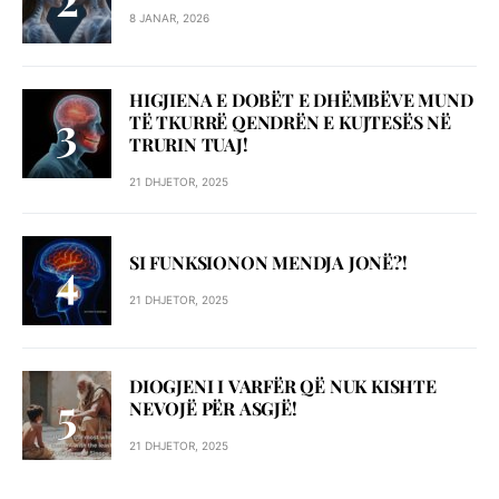
8 JANAR, 2026
HIGJIENA E DOBËT E DHËMBËVE MUND
TË TKURRË QENDRËN E KUJTESËS NË
TRURIN TUAJ!
21 DHJETOR, 2025
SI FUNKSIONON MENDJA JONË?!
21 DHJETOR, 2025
DIOGJENI I VARFËR QË NUK KISHTE
NEVOJË PËR ASGJË!
21 DHJETOR, 2025