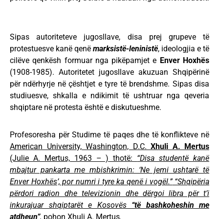
Sipas autoriteteve jugosllave, disa prej grupeve të
protestuesve kanë qenë
marksistë-leninistë
, ideologjia e të
cilëve qenkësh formuar nga pikëpamjet e
Enver Hoxhës
(1908-1985). Autoritetet jugosllave akuzuan Shqipërinë
për ndërhyrje në çështjet e tyre të brendshme. Sipas disa
studiuesve, shkalla e ndikimit të ushtruar nga qeveria
shqiptare në protesta është e diskutueshme.
Profesoresha për Studime të paqes dhe të konflikteve në
American University, Washington, D.C.
Xhuli A. Mertus
(Julie A. Mertus, 1963 – ) thotë:
“Disa studentë kanë
mbajtur pankarta me mbishkrimin: ‘Ne jemi ushtarë të
Enver Hoxhës’, por numri i tyre ka qenë i vogël.”
“Shqipëria
përdori radion dhe televizionin dhe dërgoi libra për t’i
inkurajuar shqiptarët e Kosovës
“të bashkoheshin me
atdheun”
,
pohon Xhuli A. Mertus
.