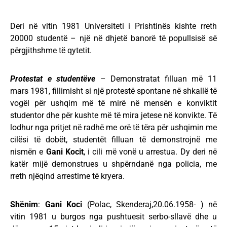
Deri në vitin 1981 Universiteti i Prishtinës kishte rreth
20000 studentë – një në dhjetë banorë të popullsisë së
përgjithshme të qytetit.
Protestat e studentëve
– Demonstratat filluan më 11
mars 1981, fillimisht si një protestë spontane në shkallë të
vogël për ushqim më të mirë në mensën e konviktit
studentor dhe për kushte më të mira jetese në konvikte. Të
lodhur nga pritjet në radhë me orë të tëra për ushqimin me
cilësi të dobët, studentët filluan të demonstrojnë me
nismën e
Gani Kocit
, i cili më vonë u arrestua. Dy deri në
katër mijë demonstrues u shpërndanë nga policia, me
rreth njëqind arrestime të kryera.
Shënim
:
Gani Koci
(Polac, Skenderaj,20.06.1958- ) në
vitin 1981 u burgos nga pushtuesit serbo-sllavë dhe u