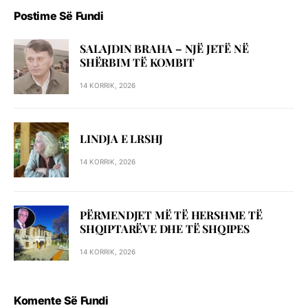
Postime Së Fundi
SALAJDIN BRAHA – NJЁ JETЁ NЁ
SHЁRBIM TЁ KOMBIT
14 KORRIK, 2026
LINDJA E LRSHJ
14 KORRIK, 2026
PËRMENDJET MË TË HERSHME TË
SHQIPTARËVE DHE TË SHQIPES
14 KORRIK, 2026
Komente Së Fundi