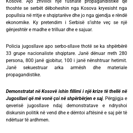
Kosovë. Ajo zhvilloi një fushatë propagandistike që
thoshte se serbët dëboheshin nga Kosova kryesisht nga
popullsia në rritje e shqiptarëve dhe jo nga gjendja e rëndë
ekonomike. Ky pretendim i Serbisë s’ishte veç se një
gënjeshtër e madhe e trilluar dhe e sajuar.
Policia jugosllave apo serbo-sllave thotë se ka shpërbërë
33 grupe nacionaliste shqiptare. Janë dënuar rreth 280
persona, 800 janë gjobitur, 100 i janë nënshtruar hetimit.
Janë sekuestruar arka armësh dhe materiale
propagandistike.
Demonstratat në Kosovë ishin fillimi i një krize të thellë në
Jugosllavi që më vonë çoi në shpërbërjen e saj
. Përgjigja e
qeverisë jugosllave ndaj demonstratave e ndryshoi
diskursin politik në vend dhe e dëmtoi aftësinë e saj për të
ndërtuar të ardhmen.