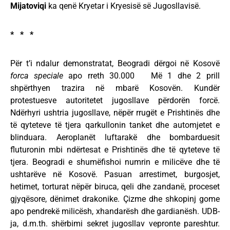
Mijatoviqi
ka qenë Kryetar i Kryesisë së Jugosllavisë.
* * *
Për t’i ndalur demonstratat, Beogradi dërgoi në Kosovë
forca speciale
apo rreth 30.000 Më 1 dhe 2 prill
shpërthyen trazira në mbarë Kosovën. Kundër
protestuesve autoritetet jugosllave përdorën forcë.
Ndërhyri ushtria jugosllave, nëpër rrugët e Prishtinës dhe
të qyteteve të tjera qarkullonin tanket dhe automjetet e
blinduara. Aeroplanët luftarakë dhe bombarduesit
fluturonin mbi ndërtesat e Prishtinës dhe të qyteteve të
tjera. Beogradi e shumëfishoi numrin e milicëve dhe të
ushtarëve në Kosovë. Pasuan arrestimet, burgosjet,
hetimet, torturat nëpër biruca, qeli dhe zandanë, proceset
gjyqësore, dënimet drakonike. Çizme dhe shkopinj gome
apo pendrekë milicësh, xhandarësh dhe gardianësh. UDB-
ja, d.m.th. shërbimi sekret jugosllav vepronte pareshtur.