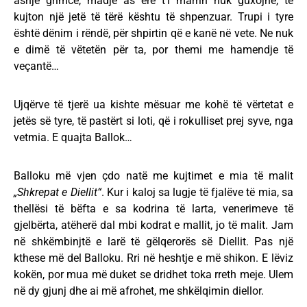
asnjë grimcë, madje as erë t’i marrin nuk guxojnë, të
kujton një jetë të tërë kështu të shpenzuar. Trupi i tyre
është dënim i rëndë, për shpirtin që e kanë në vete. Ne nuk
e dimë të vëtetën për ta, por themi me hamendje të
veçantë…
Ujqërve të tjerë ua kishte mësuar me kohë të vërtetat e
jetës së tyre, të pastërt si loti, që i rokulliset prej syve, nga
vetmia. E quajta Ballok…
Balloku më vjen çdo natë me kujtimet e mia të malit
„Shkrepat e Diellit“
. Kur i kaloj sa lugje të fjalëve të mia, sa
thellësi të bëfta e sa kodrina të larta, venerimeve të
gjelbërta, atëherë dal mbi kodrat e mallit, jo të malit. Jam
në shkëmbinjtë e larë të gëlqerorës së Diellit. Pas një
kthese më del Balloku. Rri në heshtje e më shikon. E lëviz
kokën, por mua më duket se dridhet toka rreth meje. Ulem
në dy gjunj dhe ai më afrohet, me shkëlqimin diellor.