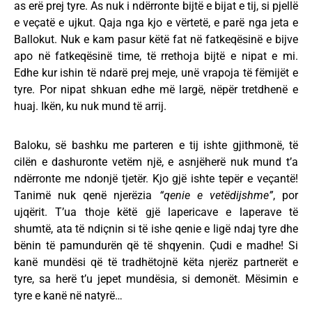
as erë prej tyre. As nuk i ndërronte bijtë e bijat e tij, si pjellë
e veçatë e ujkut. Qaja nga kjo e vërtetë, e parë nga jeta e
Ballokut. Nuk e kam pasur këtë fat në fatkeqësinë e bijve
apo në fatkeqësinë time, të rrethoja bijtë e nipat e mi.
Edhe kur ishin të ndarë prej meje, unë vrapoja të fëmijët e
tyre. Por nipat shkuan edhe më largë, nëpër tretdhenë e
huaj. Ikën, ku nuk mund të arrij.
Baloku, së bashku me parteren e tij ishte gjithmonë, të
cilën e dashuronte vetëm një, e asnjëherë nuk mund t’a
ndërronte me ndonjë tjetër. Kjo gjë ishte tepër e veçantë!
Tanimë nuk qenë njerëzia
“qenie e vetëdijshme”
, por
ujqërit. T’ua thoje këtë gjë lapericave e laperave të
shumtë, ata të ndiçnin si të ishe qenie e ligë ndaj tyre dhe
bënin të pamundurën që të shqyenin. Çudi e madhe! Si
kanë mundësi që të tradhëtojnë këta njerëz partnerët e
tyre, sa herë t’u jepet mundësia, si demonët. Mësimin e
tyre e kanë në natyrë…