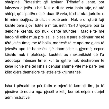
shtëpinë. Plotësisht që izoluar! Trëndafile ishte, por
lulezeza e jetës u bë! Nuk e di sa veta ishin atje, në atë
shtëpi, që e patën nëpër duar të veta, të shumtat juridike e
të mirëmbajtjes, të cilat e zotëronin. Nuk e di çfarë faji
kishte bërë ajo?! Ishte e mitur, rreth 12-13 vjeçare, por ta
dënojnë kështu, kjo nuk kishte mundësi! Madje të më
largojnë edhe mua prej saj, si pjesa e parë e dënuar me të
tërë jetën time, me të holla, martesë të re apo me gjëra të
jetesës apo të banesës një dhomëshe e gjysmë, sepse
kështu nuk i plotësoja kushtet as mekanikisht që t’a
adoptoja mbesën time, kur të gjithë nuk dëshironin të
kenë lidhje me te! Isha i dënuar shumë vite më parë, për
këto gjëra themelore, të jetës e të krijimtarisë.
Isha i përcaktuar për fatin e mjerë të kombit tim, jo të
pjesëve të ndara nga pjesët e këtij kombi, nëpër ndarjet
administrative.