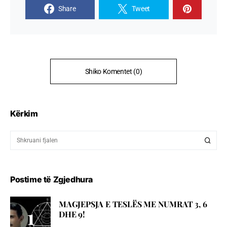
Share
Tweet
Shiko Komentet (0)
Kërkim
Postime të Zgjedhura
MAGJEPSJA E TESLËS ME NUMRAT 3, 6
DHE 9!