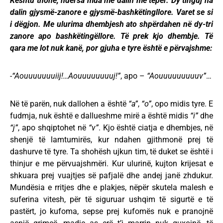
Kështu thonë, ndërsa mua më dalin më tepër. Dy tinguj na
dalin gjysmë-zanore e gjysmë-bashkëtingllore. Varet se si
i dëgjon. Me ulurima dhembjesh ato shpërdahen në dy-tri
zanore apo bashkëtingëllore. Të prek kjo dhembje. Të
qara me lot nuk kanë, por gjuha e tyre është e përvajshme:
-“Aouuuuuuuiij!…Aouuuuuuuuj!”
, apo –
“Aouuuuuuuuuv”
…
Në të parën, nuk dallohen a është
“a”
,
“o”
, opo midis tyre. E
fudmja, nuk është e dallueshme mirë a është midis
“i”
dhe
“j”
, apo shqiptohet në
“v”
. Kjo është ciatja e dhembjes, në
shenjë të lamtumirës, kur ndahen gjithmonë prej të
dashurve të tyre. Ta shohësh ujkun tim, të duket se është i
thinjur e me përvuajshmëri. Kur ulurinë, kujton krijesat e
shkuara prej vuajtjes së pafjalë dhe andej janë zhdukur.
Mundësia e rritjes dhe e plakjes, nëpër skutela malesh e
suferina vitesh, për të siguruar ushqim të sigurtë e të
pastërt, jo kufoma, sepse prej kufomës nuk e pranojnë