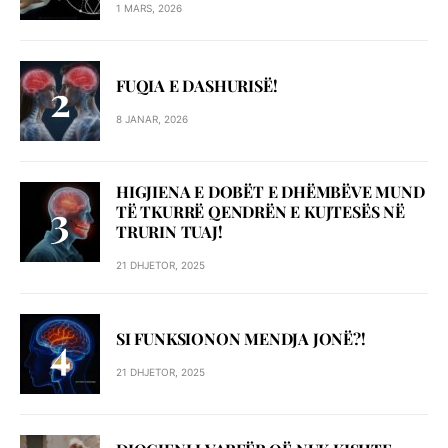
1 MARS, 2026
FUQIA E DASHURISË!
8 JANAR, 2026
HIGJIENA E DOBËT E DHËMBËVE MUND
TË TKURRË QENDRËN E KUJTESËS NË
TRURIN TUAJ!
21 DHJETOR, 2025
SI FUNKSIONON MENDJA JONË?!
21 DHJETOR, 2025