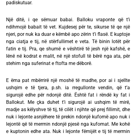
padiskutuar.
Një ditë, i qe sëmuar babai. Balloku vraponte që t’i
ndihmojë babait të vet. Kujdesej për te, sikurse të qe një
njeri, por nuk ka duar e këmbë apo zërin t’i flasë. E kuptoje
nga ciatja e tij, në stërfullimet e veta. Të binin lotët për
fatin e tij. Pra, qe shumë e vështirë të jesh një kafshë, e
lënë në kodrat e malit, në një stofull të bërë nga ata, për
stehim nga suferinat e ftofta me dëborë.
E ëma pat mbërrirë një moshë të madhe, por ai i sjellte
ushqim e të tjera, p.sh. ia rregullonte vendin, që t’a
sigurojë edhe për ndonjë ditë. Është fat i rëndë ky fat i
Ballokut. Me çka duhet t’i sigurojë ai ushqim të mirë,
madje as këlyshve të tij, të cilët i njihte që prej fillimit, dhe
nuk i lejonte asnjëhere të prekin ndonjë kufomë apo nuk i
lejontë që të merrnin ndonjë pjesë nga kufomat. Me kohë
e kuptonin edhe ata. Nuk i lejonte fëmijët e tij të merrnin