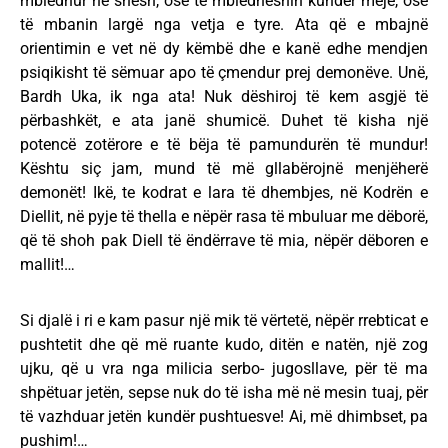
mbledhur në shesh, ose të mbledheshin kundër meje, ose
të mbanin largë nga vetja e tyre. Ata që e mbajnë
orientimin e vet në dy këmbë dhe e kanë edhe mendjen
psiqikisht të sëmuar apo të çmendur prej demonëve. Unë,
Bardh Uka, ik nga ata! Nuk dëshiroj të kem asgjë të
përbashkët, e ata janë shumicë. Duhet të kisha një
potencë zotërore e të bëja të pamundurën të mundur!
Kështu siç jam, mund të më gllabërojnë menjëherë
demonët! Ikë, te kodrat e lara të dhembjes, në Kodrën e
Diellit, në pyje të thella e nëpër rasa të mbuluar me dëborë,
që të shoh pak Diell të ëndërrave të mia, nëpër dëboren e
mallit!…
Si djalë i ri e kam pasur një mik të vërtetë, nëpër rrebticat e
pushtetit dhe që më ruante kudo, ditën e natën, një zog
ujku, që u vra nga milicia serbo- jugosllave, për të ma
shpëtuar jetën, sepse nuk do të isha më në mesin tuaj, për
të vazhduar jetën kundër pushtuesve! Ai, më dhimbset, pa
pushim!…