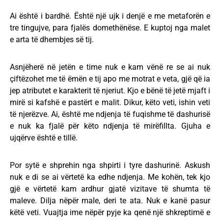
Ai është i bardhë. Është një ujk i denjë e me metaforën e
tre tingujve, para fjalës domethënëse. E kuptoj nga malet
e arta të dhembjes së tij.
Asnjëherë në jetën e time nuk e kam vënë re se ai nuk
çiftëzohet me të ëmën e tij apo me motrat e veta, gjë që ia
jep atributet e karakterit të njeriut. Kjo e bënë të jetë mjaft i
mirë si kafshë e pastërt e malit. Dikur, këto veti, ishin veti
të njerëzve. Ai, është me ndjenja të fuqishme të dashurisë
e nuk ka fjalë për këto ndjenja të mirëfillta. Gjuha e
ujqërve është e tillë.
Por sytë e shprehin nga shpirti i tyre dashurinë. Askush
nuk e di se ai vërtetë ka edhe ndjenja. Me kohën, tek kjo
gjë e vërtetë kam ardhur gjatë vizitave të shumta të
maleve. Dilja nëpër male, deri te ata. Nuk e kanë pasur
këtë veti. Vuajtja ime nëpër pyje ka qenë një shkreptimë e