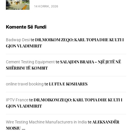
14 KORRIK, 2026
Komente Së Fundi
DR.MOIKOM ZEQO: KARL TOPIA DHE KULTI I
Badwap Desi
te
GJON VLADIMIRIT
SALAJDIN BRAHA – NJЁ JETЁ NЁ
Cement Testing Equipment
te
SHЁRBIM TЁ KOMBIT
LUFTA E KOSHARES
online travel booking
te
DR.MOIKOM ZEQO: KARL TOPIA DHE KULTI I
IPTV France
te
GJON VLADIMIRIT
ALEKSANDËR
Wire Testing Machine Manufacturers in India
te
MOISIU …