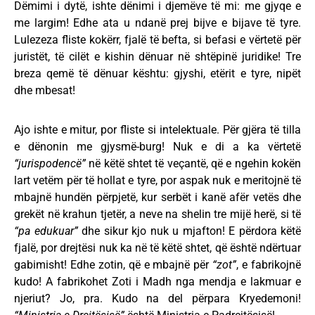
Dëmimi i dytë, ishte dënimi i djemëve të mi: me gjyqe e
me largim! Edhe ata u ndanë prej bijve e bijave të tyre.
Lulezeza fliste kokërr, fjalë të befta, si befasi e vërtetë për
juristët, të cilët e kishin dënuar në shtëpinë juridike! Tre
breza qemë të dënuar kështu: gjyshi, etërit e tyre, nipët
dhe mbesat!
Ajo ishte e mitur, por fliste si intelektuale. Për gjëra të tilla
e dënonin me gjysmë-burg! Nuk e di a ka vërtetë
“jurispodencë”
në këtë shtet të veçantë, që e ngehin kokën
lart vetëm për të hollat e tyre, por aspak nuk e meritojnë të
mbajnë hundën përpjetë, kur serbët i kanë afër vetës dhe
grekët në krahun tjetër, a neve na shelin tre mijë herë, si të
“pa edukuar”
dhe sikur kjo nuk u mjafton! E përdora këtë
fjalë, por drejtësi nuk ka në të këtë shtet, që është ndërtuar
gabimisht! Edhe zotin, që e mbajnë për
“zot”
, e fabrikojnë
kudo! A fabrikohet Zoti i Madh nga mendja e lakmuar e
njeriut? Jo, pra. Kudo na del përpara Kryedemoni!