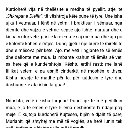
Kurdoherë vija në thellësitë e mëdha të pyellit, atje, te
„Shkrepat e Diellit“
, të vështroja këtë punë të tyre. Unë isha
ujku i vetmuar, i lënë në vetmi, i braktisur, i sëmuar, nga
djemtë dhe vajza e vetme, sepse ajo ishte martuar dhe e
kisha nxitur vetë, pasi e la e ëma e saj me mua dhe ajo po
e kalonte kohën e rritjes. Duhej gjetur një burrë të mirëfilltë
dhe e mësova për këte. Ajo, me veti i ngjantë të së ëmës
dhe dallonte me mua. Ia mbante krahun të ëmës së vet,
sa herë që e kundërshtoja. Kështu erdhi rasti: më lanë
fillikat vetëm e pa asnjë çindarkë, në moshën e thyer.
Kisha nevojë të madhe për ta, për kujdesin e tyre dhe
dashurinë, e ata ishin larguar!…
Ndoshta, vetë i kisha larguar! Duhet që të më përfillnin
mua, e jo të ëmën e tyre. E ëma dëshironte t’i ndajë prej
meje. E kujtoja kurdoherë Kujtesën, bijën e djalit të parë,
Murlanit, që shtyhej me më të voglën, sa herë lunin tek