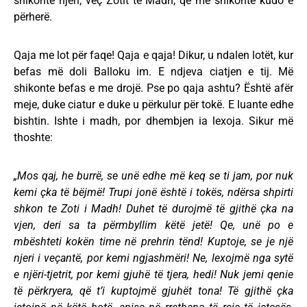
shikonte njeri, veç Zotit të Madh, që më shikonte kudo e
përherë.
Qaja me lot për faqe! Qaja e qaja! Dikur, u ndalen lotët, kur
befas më doli Balloku im. E ndjeva ciatjen e tij. Më
shikonte befas e me drojë. Pse po qaja ashtu? Është afër
meje, duke ciatur e duke u përkulur për tokë. E luante edhe
bishtin. Ishte i madh, por dhembjen ia lexoja. Sikur më
thoshte:
„Mos qaj, he burrë, se unë edhe më keq se ti jam, por nuk
kemi çka të bëjmë! Trupi jonë është i tokës, ndërsa shpirti
shkon te Zoti i Madh! Duhet të durojmë të gjithë çka na
vjen, deri sa ta përmbyllim këtë jetë! Qe, unë po e
mbështeti kokën time në prehrin tënd! Kuptoje, se je një
njeri i veçantë, por kemi ngjashmëri! Ne, lexojmë nga sytë
e njëri-tjetrit, por kemi gjuhë të tjera, hedi! Nuk jemi qenie
të përkryera, që t’i kuptojmë gjuhët tona! Të gjithë çka