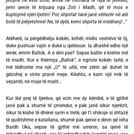
jetojnë në këtë botë, anise në rrethana të reja të jetesës,
jemi qenie të krijuara nga Zoti i Madh, që të mos e
kuptojmë njëri-tjetrin! Por, shpirtat tanë janë vëllezër në atë
botë të përjetshme! Ne, të dytë, kemi shpirta të mëdhenj!…“
Atëherë, ia përgëdhelja kokën, krihët, midis veshëve të tij,
duke pushuar vajin e duke u qetësuar. Ia dhashë edhe një
emër, emrin Ballok. A e dini pse? Sepse ballin e kishte më
të madh. Kur e thërrisja
„Ballok“
, e ngriste kokën lartë, e
më lëdhonte me një
„U“
të ultë, me zërin që duhet të
gëzohej e vinte pranë meje. Kështu, e kam një mik të
veçantë, në maje të malit…
Kur ikë prej të tjerëve, që ecin me dy këmbë, e të gjithë
janë pak a shumë të çmendur, e pak janë sikur njerëzit,
sikur të kishe të dhënë syrin e tretë, që t’i shikoje si shtazë
të quditshme e katallana, shumë pak qenie e dinin që isha
Bardh Uka, sepse të gjithë më urrenin, sa qenë të