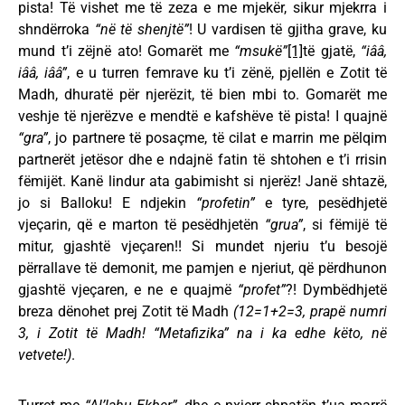
pista! Të vishet me të zeza e me mjekër, sikur mjekrra i
shndërroka
“në të shenjtë”
! U vardisen të gjitha grave, ku
mund t’i zëjnë ato! Gomarët me
“msukë”
[1]
të gjatë,
“iââ,
iââ, iââ”
, e u turren femrave ku t’i zënë, pjellën e Zotit të
Madh, dhuratë për njerëzit, të bien mbi to. Gomarët me
veshje të njerëzve e mendtë e kafshëve të pista! I quajnë
“gra”
, jo partnere të posaçme, të cilat e marrin me pëlqim
partnerët jetësor dhe e ndajnë fatin të shtohen e t’i rrisin
fëmijët. Kanë lindur ata gabimisht si njerëz! Janë shtazë,
jo si Balloku! E ndjekin
“profetin”
e tyre, pesëdhjetë
vjeçarin, që e marton të pesëdhjetën
“grua”
, si fëmijë të
mitur, gjashtë vjeçaren!! Si mundet njeriu t’u besojë
përrallave të demonit, me pamjen e njeriut, që përdhunon
gjashtë vjeçaren, e ne e quajmë
“profet”
?! Dymbëdhjetë
breza dënohet prej Zotit të Madh
(12=1+2=3, prapë numri
3, i Zotit të Madh! “Metafizika” na i ka edhe këto, në
vetvete!)
.