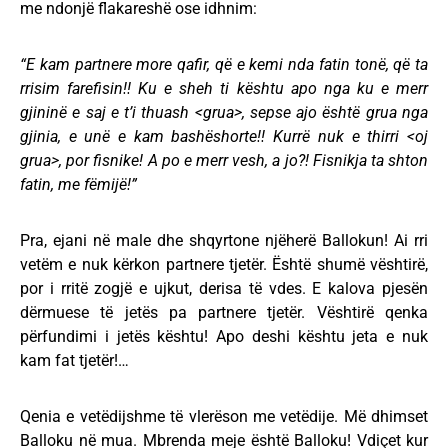
me ndonjë flakareshë ose idhnim:
“E kam partnere more qafir, që e kemi nda fatin tonë, që ta
rrisim farefisin!! Ku e sheh ti kështu apo nga ku e merr
gjininë e saj e t’i thuash <grua>, sepse ajo është grua nga
gjinia, e unë e kam bashëshorte!! Kurrë nuk e thirri <oj
grua>, por fisnike! A po e merr vesh, a jo?! Fisnikja ta shton
fatin, me fëmijë!”
Pra, ejani në male dhe shqyrtone njëherë Ballokun! Ai rri
vetëm e nuk kërkon partnere tjetër. Është shumë vështirë,
por i rritë zogjë e ujkut, derisa të vdes. E kalova pjesën
dërmuese të jetës pa partnere tjetër. Vështirë qenka
përfundimi i jetës kështu! Apo deshi kështu jeta e nuk
kam fat tjetër!…
Qenia e vetëdijshme të vlerëson me vetëdije. Më dhimset
Balloku në mua. Mbrenda meje është Balloku! Vdiçet kur