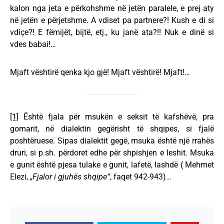
kalon nga jeta e përkohshme në jetën paralele, e prej aty
në jetën e përjetshme. A vdiset pa partnere?! Kush e di si
vdiçe?! E fëmijët, bijtë, etj., ku janë ata?!! Nuk e dinë si
vdes babai!…
Mjaft vështirë qenka kjo gjë! Mjaft vështirë! Mjaft!…
[1]
Është fjala për msukën e seksit të kafshëvë, pra
gomarit, në dialektin gegërisht të shqipes, si fjalë
poshtëruese. Sipas dialektit gegë, msuka është një rrahës
druri, si p.sh. përdoret edhe për shpishjen e leshit. Msuka
e gunit është pjesa tulake e gunit, lafetë, lashdë ( Mehmet
Elezi,
„Fjalor i gjuhës shqipe“
, faqet 942-943)…