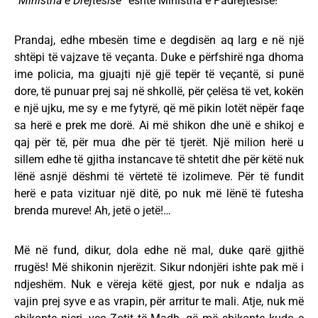
“Ministria e Drejtësisë”
është Ministria e Padrejtësisë!
Prandaj, edhe mbesën time e degdisën aq larg e në një
shtëpi të vajzave të veçanta. Duke e përfshirë nga dhoma
ime policia, ma gjuajti një gjë tepër të veçantë, si punë
dore, të punuar prej saj në shkollë, për çelësa të vet, kokën
e një ujku, me sy e me fytyrë, që më pikin lotët nëpër faqe
sa herë e prek me dorë. Ai më shikon dhe unë e shikoj e
qaj për të, për mua dhe për të tjerët. Një milion herë u
sillem edhe të gjitha instancave të shtetit dhe për këtë nuk
lënë asnjë dëshmi të vërtetë të izolimeve. Për të fundit
herë e pata vizituar një ditë, po nuk më lënë të futesha
brenda mureve! Ah, jetë o jetë!…
Më në fund, dikur, dola edhe në mal, duke qarë gjithë
rrugës! Më shikonin njerëzit. Sikur ndonjëri ishte pak më i
ndjeshëm. Nuk e vëreja këtë gjest, por nuk e ndalja as
vajin prej syve e as vrapin, për arritur te mali. Atje, nuk më