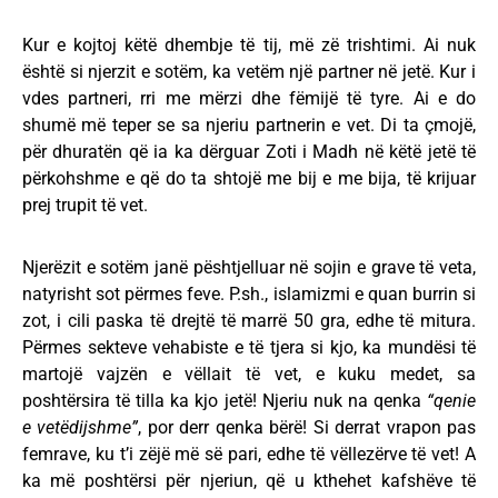
Kur e kojtoj këtë dhembje të tij, më zë trishtimi. Ai nuk
është si njerzit e sotëm, ka vetëm një partner në jetë. Kur i
vdes partneri, rri me mërzi dhe fëmijë të tyre. Ai e do
shumë më teper se sa njeriu partnerin e vet. Di ta çmojë,
për dhuratën që ia ka dërguar Zoti i Madh në këtë jetë të
përkohshme e që do ta shtojë me bij e me bija, të krijuar
prej trupit të vet.
Njerëzit e sotëm janë pështjelluar në sojin e grave të veta,
natyrisht sot përmes feve. P.sh., islamizmi e quan burrin si
zot, i cili paska të drejtë të marrë 50 gra, edhe të mitura.
Përmes sekteve vehabiste e të tjera si kjo, ka mundësi të
martojë vajzën e vëllait të vet, e kuku medet, sa
poshtërsira të tilla ka kjo jetë! Njeriu nuk na qenka
“qenie
e vetëdijshme”
, por derr qenka bërë! Si derrat vrapon pas
femrave, ku t’i zëjë më së pari, edhe të vëllezërve të vet! A
ka më poshtërsi për njeriun, që u kthehet kafshëve të