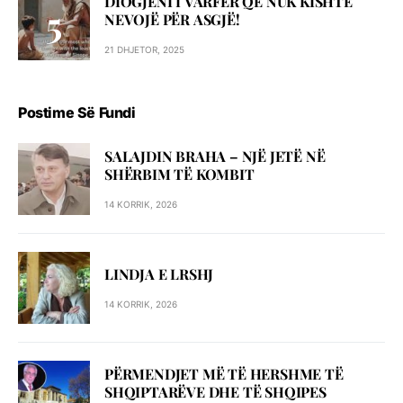
DIOGJENI I VARFËR QË NUK KISHTE
NEVOJË PËR ASGJË!
21 DHJETOR, 2025
Postime Së Fundi
SALAJDIN BRAHA – NJЁ JETЁ NЁ
SHЁRBIM TЁ KOMBIT
14 KORRIK, 2026
LINDJA E LRSHJ
14 KORRIK, 2026
PËRMENDJET MË TË HERSHME TË
SHQIPTARËVE DHE TË SHQIPES