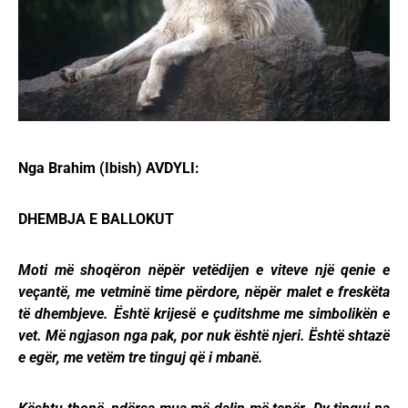
Nga Brahim (Ibish) AVDYLI:
DHEMBJA E BALLOKUT
Moti më shoqëron nëpër vetëdijen e viteve një qenie e
veçantë, me vetminë time përdore, nëpër malet e freskëta
të dhembjeve. Është krijesë e çuditshme me simbolikën e
vet. Më ngjason nga pak, por nuk është njeri. Është shtazë
e egër, me vetëm tre tinguj që i mbanë.