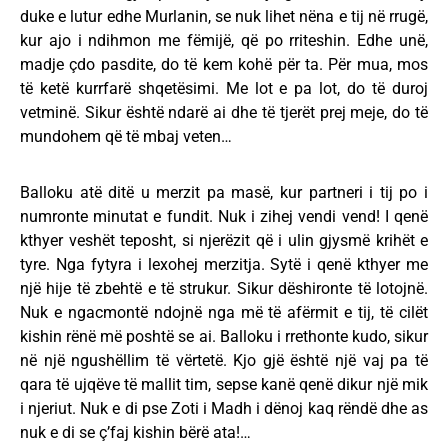
duke e lutur edhe Murlanin, se nuk lihet nëna e tij në rrugë,
kur ajo i ndihmon me fëmijë, që po rriteshin. Edhe unë,
madje çdo pasdite, do të kem kohë për ta. Për mua, mos
të ketë kurrfarë shqetësimi. Me lot e pa lot, do të duroj
vetminë. Sikur është ndarë ai dhe të tjerët prej meje, do të
mundohem që të mbaj veten…
Balloku atë ditë u merzit pa masë, kur partneri i tij po i
numronte minutat e fundit. Nuk i zihej vendi vend! I qenë
kthyer veshët teposht, si njerëzit që i ulin gjysmë krihët e
tyre. Nga fytyra i lexohej merzitja. Sytë i qenë kthyer me
një hije të zbehtë e të strukur. Sikur dëshironte të lotojnë.
Nuk e ngacmontë ndojnë nga më të afërmit e tij, të cilët
kishin rënë më poshtë se ai. Balloku i rrethonte kudo, sikur
në një ngushëllim të vërtetë. Kjo gjë është një vaj pa të
qara të ujqëve të mallit tim, sepse kanë qenë dikur një mik
i njeriut. Nuk e di pse Zoti i Madh i dënoj kaq rëndë dhe as
nuk e di se ç’faj kishin bërë ata!…