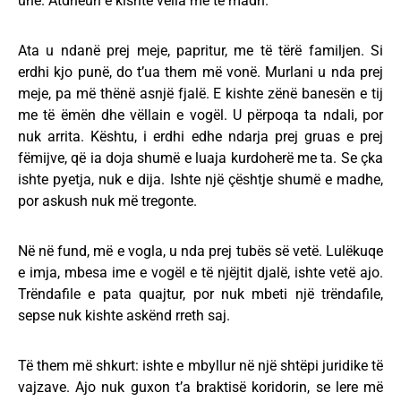
unë. Atdheun e kishte vëlla më të madh.
Ata u ndanë prej meje, papritur, me të tërë familjen. Si
erdhi kjo punë, do t’ua them më vonë. Murlani u nda prej
meje, pa më thënë asnjë fjalë. E kishte zënë banesën e tij
me të ëmën dhe vëllain e vogël. U përpoqa ta ndali, por
nuk arrita. Kështu, i erdhi edhe ndarja prej gruas e prej
fëmijve, që ia doja shumë e luaja kurdoherë me ta. Se çka
ishte pyetja, nuk e dija. Ishte një çështje shumë e madhe,
por askush nuk më tregonte.
Në në fund, më e vogla, u nda prej tubës së vetë. Lulëkuqe
e imja, mbesa ime e vogël e të njëjtit djalë, ishte vetë ajo.
Trëndafile e pata quajtur, por nuk mbeti një trëndafile,
sepse nuk kishte askënd rreth saj.
Të them më shkurt: ishte e mbyllur në një shtëpi juridike të
vajzave. Ajo nuk guxon t’a braktisë koridorin, se lere më