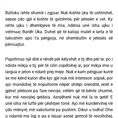
Balloku ishte shumë i zgjuar. Nuk kishte çka të ushtrohet,
sepse çdo gjë e kishte të gatshme, për jetesën e vet. Ky
ishte ujku i dhembjeve të mia, ndërsa unë isha ujku i
vetmuar, Bardh Uka. Duhet që të kaloja malet e larta e të
takoshim apo t’a përgjoja, në shembullin e jetesës së
përvuajtur.
Papritmas një ditë e rëndë për këlyshët e tij dhe për te: po i
vdiste mikja e tij, për të cilin copëtohej ai, por mikja ime u
largua e jeton e ndarë prej meje. Nuk e kam përgjuar kurrë
se me kënd kalon dhe kjo gjë nuk më intereson aspak, por
ajo mundohej të rropullonte nëpër shtëpi orenditë, enët e
gjërat jetësore pa fare nevoje, vetëm që të bënte zhurmë,
kur më nevojtej qetësia. Asnjëherë nuk më la te qetë! E
unë isha në luftë për çështjen tonë. Ajo më kundërvihej në
çdo mënyrë, më sabotonte pa pushim. Dikur u lodha! Dhe
u ndamë me ligj e pa e lejuar asnjë grimcë të revoltohej,