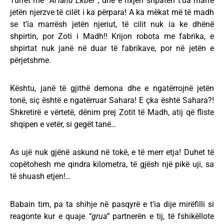
Turret me
“Al’lahu Ekber”,
dhe e nxjerr shpatën t’ua marrë
jetën njerzve të cilët i ka përpara! A ka mëkat më të madh
se t’ia marrësh jetën njeriut, të cilit nuk ia ke dhënë
shpirtin, por Zoti i Madh!! Krijon robota me fabrika, e
shpirtat nuk janë në duar të fabrikave, por në jetën e
përjetshme.
Kështu, janë të gjithë demona dhe e ngatërrojnë jetën
tonë, siç është e ngatërruar Sahara! E çka është Sahara?!
Shkretirë e vërtetë, dënim prej Zotit të Madh, atij që fliste
shqipen e vetër, si gegët tanë…
As ujë nuk gjënë askund në tokë, e të merr etja! Duhet të
copëtohesh me qindra kilometra, të gjësh një pikë uji, sa
të shuash etjen!…
Babain tim, pa ta shihje në pasqyrë e t’ia dije mirëfilli si
reagonte kur e quaje
“grua”
partnerën e tij, të fshikëllote