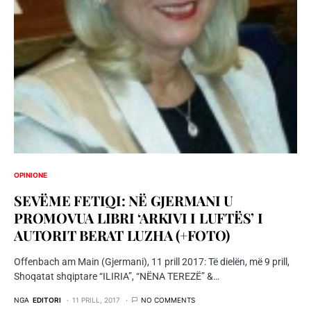
OPINIONE
SEVËME FETIQI: NË GJERMANI U
PROMOVUA LIBRI ‘ARKIVI I LUFTËS’ I
AUTORIT BERAT LUZHA (+FOTO)
Offenbach am Main (Gjermani), 11 prill 2017: Të dielën, më 9 prill,
Shoqatat shqiptare “ILIRIA”, “NËNA TEREZË” &…
NGA
EDITORI
11 PRILL, 2017
NO COMMENTS