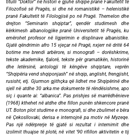
titulli “Doktor” në histori e gjuhë shqipe pranë Fakultetit të
Filozofisë së Pragës, si dhe në romanistikë – helenistikë
pranë Fakultetit të Filologjisë po në Pragë. Themelon dhe
drejton “Seminarin shqiptar”, qendër studimesh dhe
kërkimesh albanologjike pranë Universitetit të Pragës, ku
emërohet profesor në ligjerimin e displinave albanistike.
Gjatë qëndrimin afro 15 vjeçar në Pragë, nxjerr në dritë 64
botime me brendi arbërore, si monografi – dorëshkrime,
tekste akademike, fjalorë, tekste për gramatikën, historinë
dhe letërsinë, antologji të këngëve shqiptare, veprën
“Shqipëria vend shqiponjash” në shqip, anglisht, frengjisht,
rusisht, etj. Gjurmon gjithçka që lidhet me Shqipërinë dhe
sjell në atdhe 30 arka me dokumente të rëndësishme, apo
siç i quante ai: “albanica”. Pas prishjes së marrëdhënieve
(1968) kthehet në atdhe dhe fillon punën shkencore pranë
UT. Boton plot studime e monografi, si dhe zbulimet e bëra
në Çekosllovaki, derisa e internojnë pa motiv në Myzeqe.
Pas një ndërprerje të gjatë si rezultat i internimit dhe
izolimit thuajse të plotë, në vitet ’90 rifillon aktivitetin e tij