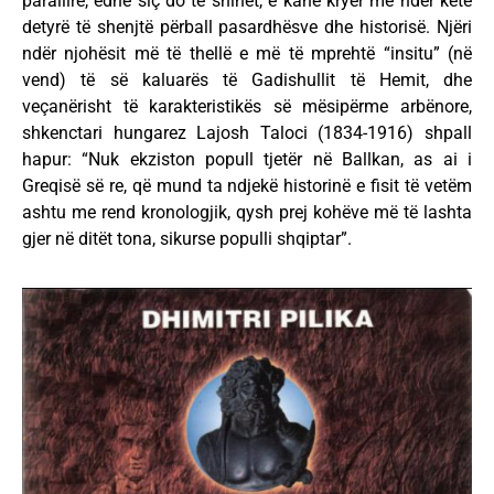
parailire, edhe siç do të shihet, e kanë kryer me nder këtë
detyrë të shenjtë përball pasardhësve dhe historisë. Njëri
ndër njohësit më të thellë e më të mprehtë “insitu” (në
vend) të së kaluarës të Gadishullit të Hemit, dhe
veçanërisht të karakteristikës së mësipërme arbënore,
shkenctari hungarez Lajosh Taloci (1834-1916) shpall
hapur: “Nuk ekziston popull tjetër në Ballkan, as ai i
Greqisë së re, që mund ta ndjekë historinë e fisit të vetëm
ashtu me rend kronologjik, qysh prej kohëve më të lashta
gjer në ditët tona, sikurse populli shqiptar”.