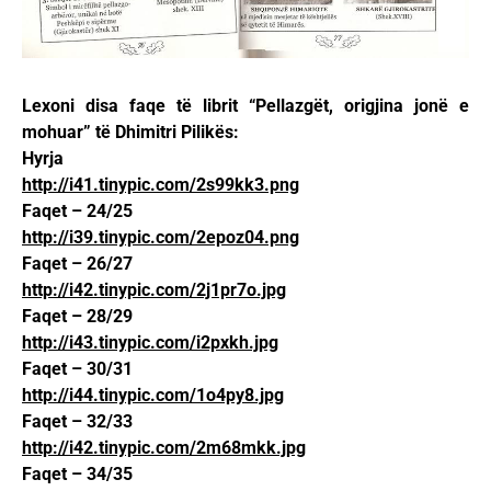
Lexoni disa faqe të librit “Pellazgët, origjina jonë e
mohuar” të Dhimitri Pilikës:
Hyrja
http://i41.tinypic.com/2s99kk3.png
Faqet – 24/25
http://i39.tinypic.com/2epoz04.png
Faqet – 26/27
http://i42.tinypic.com/2j1pr7o.jpg
Faqet – 28/29
http://i43.tinypic.com/i2pxkh.jpg
Faqet – 30/31
http://i44.tinypic.com/1o4py8.jpg
Faqet – 32/33
http://i42.tinypic.com/2m68mkk.jpg
Faqet – 34/35