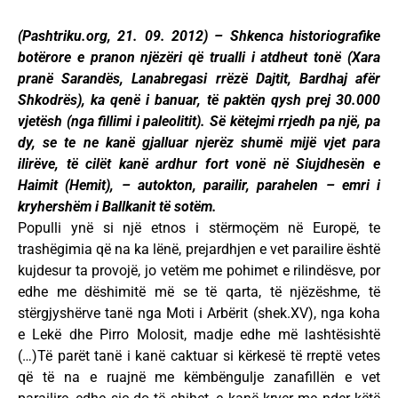
(Pashtriku.org, 21. 09. 2012) – Shkenca historiografike
botërore e pranon njëzëri që trualli i atdheut tonë (Xara
pranë Sarandës, Lanabregasi rrëzë Dajtit, Bardhaj afër
Shkodrës), ka qenë i banuar, të paktën qysh prej 30.000
vjetësh (nga fillimi i paleolitit). Së këtejmi rrjedh pa një, pa
dy, se te ne kanë gjalluar njerëz shumë mijë vjet para
ilirëve, të cilët kanë ardhur fort vonë në Siujdhesën e
Haimit (Hemit), – autokton, parailir, parahelen – emri i
kryhershëm i Ballkanit të sotëm.
Populli ynë si një etnos i stërmoçëm në Europë, te
trashëgimia që na ka lënë, prejardhjen e vet parailire është
kujdesur ta provojë, jo vetëm me pohimet e rilindësve, por
edhe me dëshimitë më se të qarta, të njëzëshme, të
stërgjyshërve tanë nga Moti i Arbërit (shek.XV), nga koha
e Lekë dhe Pirro Molosit, madje edhe më lashtësishtë
(…)Të parët tanë i kanë caktuar si kërkesë të rreptë vetes
që të na e ruajnë me këmbëngulje zanafillën e vet