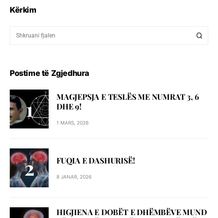
Kërkim
Postime të Zgjedhura
MAGJEPSJA E TESLËS ME NUMRAT 3, 6
DHE 9!
1 MARS, 2026
FUQIA E DASHURISË!
8 JANAR, 2026
HIGJIENA E DOBËT E DHËMBËVE MUND