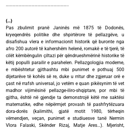
…………………………………………………..
{…}
Pas zbulimit pranë Janinës më 1875 të Dodonës,
kryeqendrës politike dhe shpirtërore të pellazgëve, u
disafishua vlera e informacionit historik që buronte nga
afro 200 autorë të kahershëm helenë, romakë e të tjerë, të
cilët këmbëngulin çiltazi për qëndrueshmërinë historike të
këtij populli parailir e parahelen. Pellazgologjia moderne,
e mbështetur gjithashtu mbi punimet e pothuaj 500
dijetarëve të kohës së re, duke u rritur dhe zgjeruar orë e
çast në rrafsh universal, jo vetëm e quan pikësynim të vet
madhor vijimësinë pellazge-iliro-shqiptare, por mbi të
gjitha, është në gjendje ta demonstrojë këtë me saktësi
matematike, edhe nëpërmjet provash të pashfrytëzuara
dora-dorës (kalimithi, gjatë motit 1980, tërheqin
vëmendjen, veçan, punimet e studiuesve tanë Nermin
Vlora Falaski, Skënder Rizaj, Matje Ares…). Mjerisht,