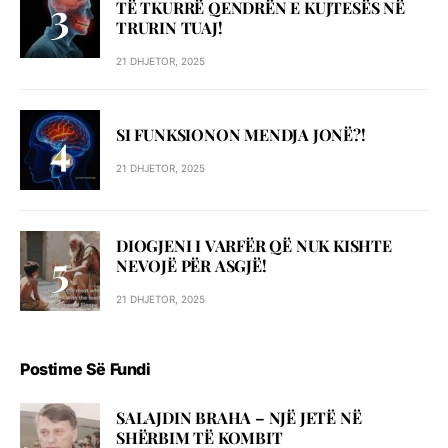
TË TKURRË QENDRËN E KUJTESËS NË
TRURIN TUAJ!
21 DHJETOR, 2025
SI FUNKSIONON MENDJA JONË?!
21 DHJETOR, 2025
DIOGJENI I VARFËR QË NUK KISHTE
NEVOJË PËR ASGJË!
21 DHJETOR, 2025
Postime Së Fundi
SALAJDIN BRAHA – NJЁ JETЁ NЁ
SHЁRBIM TЁ KOMBIT