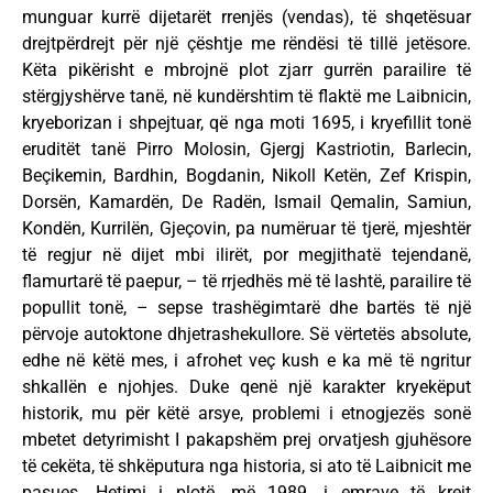
munguar kurrë dijetarët rrenjës (vendas), të shqetësuar
drejtpërdrejt për një çështje me rëndësi të tillë jetësore.
Këta pikërisht e mbrojnë plot zjarr gurrën parailire të
stërgjyshërve tanë, në kundërshtim të flaktë me Laibnicin,
kryeborizan i shpejtuar, që nga moti 1695, i kryefillit tonë
eruditët tanë Pirro Molosin, Gjergj Kastriotin, Barlecin,
Beçikemin, Bardhin, Bogdanin, Nikoll Ketën, Zef Krispin,
Dorsën, Kamardën, De Radën, Ismail Qemalin, Samiun,
Kondën, Kurrilën, Gjeçovin, pa numëruar të tjerë, mjeshtër
të regjur në dijet mbi ilirët, por megjithatë tejendanë,
flamurtarë të paepur, – të rrjedhës më të lashtë, parailire të
popullit tonë, – sepse trashëgimtarë dhe bartës të një
përvoje autoktone dhjetrashekullore. Së vërtetës absolute,
edhe në këtë mes, i afrohet veç kush e ka më të ngritur
shkallën e njohjes. Duke qenë një karakter kryekëput
historik, mu për këtë arsye, problemi i etnogjezës sonë
mbetet detyrimisht I pakapshëm prej orvatjesh gjuhësore
të cekëta, të shkëputura nga historia, si ato të Laibnicit me
pasues. Hetimi i plotë, më 1989, i emrave të krejt