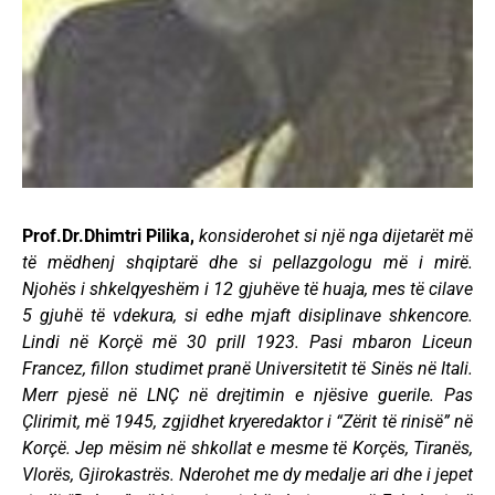
Prof.Dr.Dhimtri Pilika,
konsiderohet si një nga dijetarët më
të mëdhenj shqiptarë dhe si pellazgologu më i mirë.
Njohës i shkelqyeshëm i 12 gjuhëve të huaja, mes të cilave
5 gjuhë të vdekura, si edhe mjaft disiplinave shkencore.
Lindi në Korçë më 30 prill 1923. Pasi mbaron Liceun
Francez, fillon studimet pranë Universitetit të Sinës në Itali.
Merr pjesë në LNÇ në drejtimin e njësive guerile. Pas
Çlirimit, më 1945, zgjidhet kryeredaktor i “Zërit të rinisë” në
Korçë. Jep mësim në shkollat e mesme të Korçës, Tiranës,
Vlorës, Gjirokastrës. Nderohet me dy medalje ari dhe i jepet