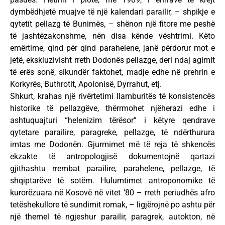
dymbëdhjetë muajve të një kalendari parailir, – shpikje e
qytetit pellazg të Bunimës, – shënon një fitore me peshë
të jashtëzakonshme, nën disa kënde vështrimi. Këto
emërtime, qind për qind parahelene, janë përdorur mot e
jetë, ekskluzivisht rreth Dodonës pellazge, deri ndaj agimit
të erës sonë, sikundër faktohet, madje edhe në prehrin e
Korkyrës, Buthrotit, Apolonisë, Dyrrahut, etj.
Shkurt, krahas një rivërtetimi llamburitës të konsistencës
historike të pellazgëve, thërrmohet njëherazi edhe i
ashtuquajturi “helenizim tërësor” i këtyre qendrave
qytetare parailire, paragreke, pellazge, të ndërthurura
imtas me Dodonën. Gjurmimet më të reja të shkencës
ekzakte të antropologjisë dokumentojnë qartazi
gjithashtu rrembat parailire, parahelene, pellazge, të
shqiptarëve të sotëm. Hulumtimet antroponomike të
kurorëzuara në Kosovë në vitet ’80 – rreth periudhës afro
tetëshekullore të sundimit romak, – ligjërojnë po ashtu për
një themel të ngjeshur parailir, paragrek, autokton, në