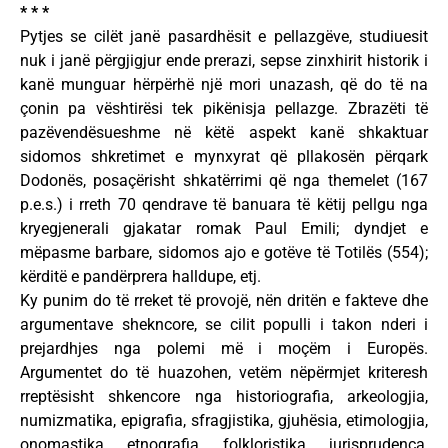
* * *
Pytjes se cilët janë pasardhësit e pellazgëve, studiuesit
nuk i janë përgjigjur ende prerazi, sepse zinxhirit historik i
kanë munguar hërpërhë një mori unazash, që do të na
çonin pa vështirësi tek pikënisja pellazge. Zbrazëti të
pazëvendësueshme në këtë aspekt kanë shkaktuar
sidomos shkretimet e mynxyrat që pllakosën përqark
Dodonës, posaçërisht shkatërrimi që nga themelet (167
p.e.s.) i rreth 70 qendrave të banuara të këtij pellgu nga
kryegjenerali gjakatar romak Paul Emili; dyndjet e
mëpasme barbare, sidomos ajo e gotëve të Totilës (554);
kërditë e pandërprera halldupe, etj.
Ky punim do të rreket të provojë, nën dritën e fakteve dhe
argumentave shekncore, se cilit populli i takon nderi i
prejardhjes nga polemi më i moçëm i Europës.
Argumentet do të huazohen, vetëm nëpërmjet kriteresh
rreptësisht shkencore nga historiografia, arkeologjia,
numizmatika, epigrafia, sfragjistika, gjuhësia, etimologjia,
onomastika, etnografia, folkloristika, jurisprudenca,