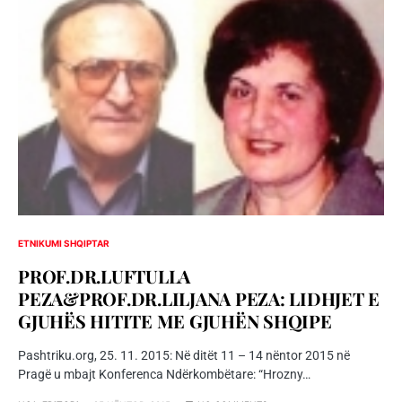
ETNIKUMI SHQIPTAR
PROF.DR.LUFTULLA
PEZA&PROF.DR.LILJANA PEZA: LIDHJET E
GJUHËS HITITE ME GJUHËN SHQIPE
Pashtriku.org, 25. 11. 2015: Në ditët 11 – 14 nëntor 2015 në
Pragë u mbajt Konferenca Ndërkombëtare: “Hrozny…