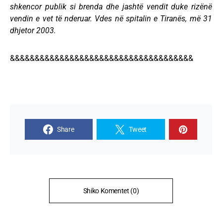
shkencor publik si brenda dhe jashtë vendit duke rizënë
vendin e vet të nderuar. Vdes në spitalin e Tiranës, më 31
dhjetor 2003.
&&&&&&&&&&&&&&&&&&&&&&&&&&&&&&&&&&&&&
Share
Tweet
Shiko Komentet (0)