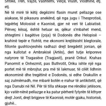
Shtikë, Tren, Vajzë, Vashtëmi, Velçë, Vlush, Vlodhinë, etj.
etj.
Në të mirë të këtij degëzimi flasin muret pellazge ose
aiakase, të pikasura anekënd, që nga jugu i Thesprotisë,
tejpërtej Molosisë e Kaonisë, gjer në veri të Labiatisë.
Përveç kësaj, është hetuar se, qëkur s’mbahet mend,
shtegtimi i bagëtive (çoja) të Dodonës dhe Helopisë –
krahinë tepër e ftohtë, me ekonomi krejtësisht blegtorale,
fillonte gushtovjeshës radhazi drejt bregdetit jonian, që
nga kullotat e Ambrakisë (Artës), deri tutje kriporeve
natyrore të Tragasëve (Tragjasit), pranë Orikut. Krahas
Panormit e Onhezmit, pas Buthrotit, Oriku ishte një nga
portet më të mbrojtur, pra më të lakmuar, të cilët lidhnin
ekonominë dhe tregëtinë e Dodonës, si edhe Orakullin e
saj zulmëmadh, me mbarë botën e rrahur të antikitetit, që
nga Danubi në Nil. Për të tilla shkaqe me rëndësi jetësore,
kjo vatër-nënë pellazge e ka patur përherë fytyrën të kthyer
drejt Jonit, drejt brigjeve të Kaonisë, motër gjaku, historisë,
gjuhë…