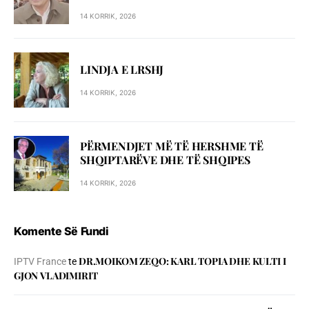
14 KORRIK, 2026
LINDJA E LRSHJ
14 KORRIK, 2026
PËRMENDJET MË TË HERSHME TË
SHQIPTARËVE DHE TË SHQIPES
14 KORRIK, 2026
Komente Së Fundi
DR.MOIKOM ZEQO: KARL TOPIA DHE KULTI I
IPTV France
te
GJON VLADIMIRIT