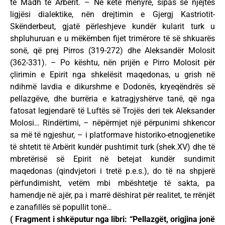
të Madh të Arbërit. – Në këtë mënyrë, sipas së njëjtës
ligjësi dialektike, nën drejtimin e Gjergj Kastriotit-
Skënderbeut, gjatë përleshjeve kundër kularit turk u
shpluhuruan e u mëkëmben fijet trimërore të së shkuarës
sonë, që prej Pirros (319-272) dhe Aleksandër Molosit
(362-331). – Po kështu, nën prijën e Pirro Molosit për
çlirimin e Epirit nga shkelësit maqedonas, u grish në
ndihmë lavdia e dikurshme e Dodonës, kryeqëndrës së
pellazgëve, dhe burrëria e katragjyshërve tanë, që nga
fatosat legjendarë të Luftës së Trojës deri tek Aleksander
Molosi… Rindërtimi, – nëpërmjet një përpunimi shkencor
sa më të ngjeshur, – i platformave historiko-etnogjenetike
të shtetit të Arbërit kundër pushtimit turk (shek.XV) dhe të
mbretërisë së Epirit në betejat kundër sundimit
maqedonas (qindvjetori i tretë p.e.s.), do të na shpjerë
përfundimisht, vetëm mbi mbështetje të sakta, pa
hamendje në ajër, pa i marrë dëshirat për realitet, te rrënjët
e zanafillës së popullit tonë…
( Fragment i shkëputur nga libri: “Pellazgët, origjina jonë