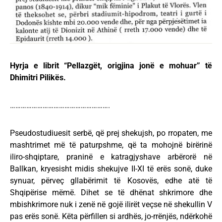
Hyrja e librit “Pellazgët, origjina jonë e mohuar” të
Dhimitri Pilikës.
……………………………………………….
Pseudostudiuesit serbë, që prej shekujsh, po rropaten, me
mashtrimet më të paturpshme, që ta mohojnë birërinë
iliro-shqiptare, praninë e katragjyshave arbërorë në
Ballkan, kryesisht midis shekujve II-XI të erës sonë, duke
synuar, përveç gllabërimit të Kosovës, edhe atë të
Shqipërise mëmë. Dihet se të dhënat shkrimore dhe
mbishkrimore nuk i zenë në gojë ilirët veçse në shekullin V
pas erës sonë. Këta përfillen si ardhës, jo-rrënjës, ndërkohë