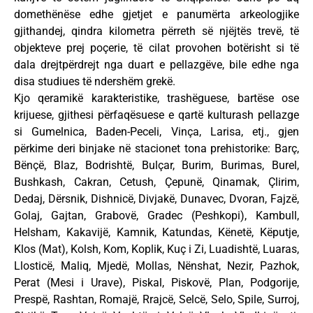
domethënëse edhe gjetjet e panumërta arkeologjike
gjithandej, qindra kilometra përreth së njëjtës trevë, të
objekteve prej poçerie, të cilat provohen botërisht si të
dala drejtpërdrejt nga duart e pellazgëve, bile edhe nga
disa studiues të ndershëm grekë.
Kjo qeramikë karakteristike, trashëguese, bartëse ose
krijuese, gjithesi përfaqësuese e qartë kulturash pellazge
si Gumelnica, Baden-Peceli, Vinça, Larisa, etj., gjen
përkime deri binjake në stacionet tona prehistorike: Barç,
Bënçë, Blaz, Bodrishtë, Bulçar, Burim, Burimas, Burel,
Bushkash, Cakran, Cetush, Çepunë, Qinamak, Çlirim,
Dedaj, Dërsnik, Dishnicë, Divjakë, Dunavec, Dvoran, Fajzë,
Golaj, Gajtan, Grabovë, Gradec (Peshkopi), Kambull,
Helsham, Kakavijë, Kamnik, Katundas, Kënetë, Këputje,
Klos (Mat), Kolsh, Kom, Koplik, Kuç i Zi, Luadishtë, Luaras,
Llosticë, Maliq, Mjedë, Mollas, Nënshat, Nezir, Pazhok,
Perat (Mesi i Urave), Piskal, Piskovë, Plan, Podgorije,
Prespë, Rashtan, Romajë, Rrajcë, Selcë, Selo, Spile, Surroj,