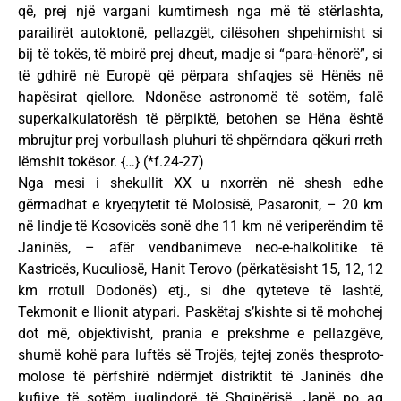
që, prej një vargani kumtimesh nga më të stërlashta,
parailirët autoktonë, pellazgët, cilësohen shpehimisht si
bij të tokës, të mbirë prej dheut, madje si “para-hënorë”, si
të gdhirë në Europë që përpara shfaqjes së Hënës në
hapësirat qiellore. Ndonëse astronomë të sotëm, falë
superkalkulatorësh të përpiktë, betohen se Hëna është
mbrujtur prej vorbullash pluhuri të shpërndara qëkuri rreth
lëmshit tokësor. {…} (*f.24-27)
Nga mesi i shekullit XX u nxorrën në shesh edhe
gërmadhat e kryeqytetit të Molosisë, Pasaronit, – 20 km
në lindje të Kosovicës sonë dhe 11 km në veriperëndim të
Janinës, – afër vendbanimeve neo-e-halkolitike të
Kastricës, Kuculiosë, Hanit Terovo (përkatësisht 15, 12, 12
km rrotull Dodonës) etj., si dhe qyteteve të lashtë,
Tekmonit e Ilionit atypari. Paskëtaj s’kishte si të mohohej
dot më, objektivisht, prania e prekshme e pellazgëve,
shumë kohë para luftës së Trojës, tejtej zonës thesproto-
molose të përfshirë ndërmjet distriktit të Janinës dhe
kufijve të sotëm juglindorë të Shqipërisë. Janë po aq