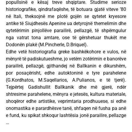
popullsinë e kësaj treve shqiptare. Studime serioze
historiografike, qindrafaqëshe, të botuara gjatë viteve ’80
në Itali, theksojnë me plotë gojën se qytetet kryesore
antike të Siujdhesës Apenine ua detyrojnë themelimin dhe
qytetërimin pinjollëve parailirë, pellazgë, të shpërngulur
nga vatrat tona amtare, ose të gërshetuar thukët me
Dodonën plakë (M.Pincherle, D.Briquel).
Edhe vetë historiografia greke bashkëkohore e vulos, në
mënyrë të padiskutueshme, jo vetëm zotërimin e banorëve
parailirë, pellazgë, gjithandej në Ballkanin e dikurshëm,
por posaçërisht, edhe autoktoninë e tyre parahelene
(G.Kordhatos, M.Saqellarios, A.Pulianos, e të tjerë).
Tejpërtej Gadishullit Ballkanik dhe më gjerë, ndër
shtresime parahelene, mënyra e jetesës, kultura materiale,
shoqëror edhe artistike, veprimtaria prodhuuese, si edhe
onomastika e parardhësve tanë, shfaqen në fusha pa anë
e fund, ku spikat shkoqur lashtësia jonë parailire, pellazge
…