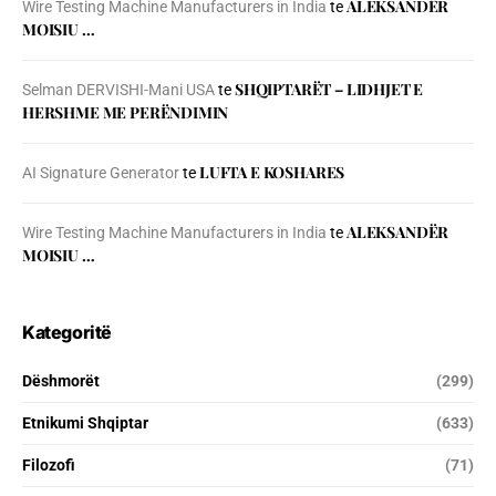
ALEKSANDËR
Wire Testing Machine Manufacturers in India
te
MOISIU …
SHQIPTARËT – LIDHJET E
Selman DERVISHI-Mani USA
te
HERSHME ME PERËNDIMIN
LUFTA E KOSHARES
AI Signature Generator
te
ALEKSANDËR
Wire Testing Machine Manufacturers in India
te
MOISIU …
Kategoritë
Dëshmorët
(299)
Etnikumi Shqiptar
(633)
Filozofi
(71)