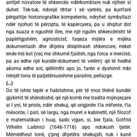
arritjet novatore të shkencës ndërkombtare nuk njihen si
duhet. Tek-tuk, ndonjë ithtar i së vjetrës, pa kurrfarë
përgatitje historiografike kompetente, ndryhet symbyllazi
ndër njohuri të përcipta, të kapërcyera, pa u shqitur dot
nga suaza e ngushtë ilire, me një ngulm shkencërisht të
papërligjshëm, agnosticist; faqeza mijëra e mijëra
dokumentash dhe dhjetra disiplinash shkencore, rreket
ende më kot (veç me shkumë fjalësh, nga forca e inercisë,
pa as edhe një kundër-dokument të vetëm) që të hedhë
akoma edhe sot, qëllimthi apo jo, farën e dyshimit mbi
rrënjët tona të patjetërsueshme parailire, pellazge.
{…}
Do të ishte tepër e habitshme, për të mos thënë kundër
gjykimit të shëndoshë, që një komb me tradita mijëvjeçare
si I yni, të priste, ndër shekuj, që origjinën t’ia rrëfente, t’ia
mësonte, i pari, së largu, nga muret e kabinetit, një filozof
e matematikan i huaj, sado vigan, si, bie fjala, Gotfrid
Vilhelm Laibnici (1646-1716) apo ndokush tjetër.
Mëmëdheut tonë, ç’prej dhjetëra shekujsh, nuk i kanë