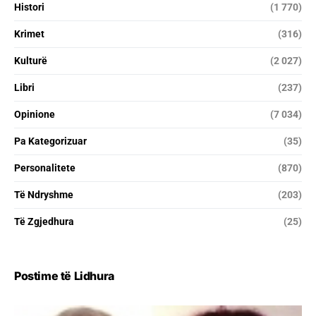
Histori
(1 770)
Krimet
(316)
Kulturë
(2 027)
Libri
(237)
Opinione
(7 034)
Pa Kategorizuar
(35)
Personalitete
(870)
Të Ndryshme
(203)
Të Zgjedhura
(25)
Postime të Lidhura