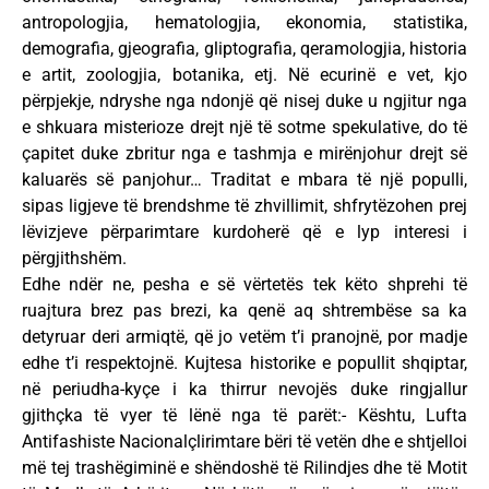
antropologjia, hematologjia, ekonomia, statistika,
demografia, gjeografia, gliptografia, qeramologjia, historia
e artit, zoologjia, botanika, etj. Në ecurinë e vet, kjo
përpjekje, ndryshe nga ndonjë që nisej duke u ngjitur nga
e shkuara misterioze drejt një të sotme spekulative, do të
çapitet duke zbritur nga e tashmja e mirënjohur drejt së
kaluarës së panjohur… Traditat e mbara të një populli,
sipas ligjeve të brendshme të zhvillimit, shfrytëzohen prej
lëvizjeve përparimtare kurdoherë që e lyp interesi i
përgjithshëm.
Edhe ndër ne, pesha e së vërtetës tek këto shprehi të
ruajtura brez pas brezi, ka qenë aq shtrembëse sa ka
detyruar deri armiqtë, që jo vetëm t’i pranojnë, por madje
edhe t’i respektojnë. Kujtesa historike e popullit shqiptar,
në periudha-kyçe i ka thirrur nevojës duke ringjallur
gjithçka të vyer të lënë nga të parët:- Kështu, Lufta
Antifashiste Nacionalçlirimtare bëri të vetën dhe e shtjelloi
më tej trashëgiminë e shëndoshë të Rilindjes dhe të Motit