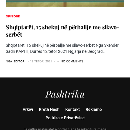
OPINIONE
Shqiptarët, 15 shekuj në përballje me sllavo-
serbët
Shqiptarët, 15 shekuj në përballje me sllavo-serbët Nga Skënder
Sadri KAPITI, Durrës 12 tetor 2021 Ngjarja në Beograd…
NGA
EDITORI
12 TETOR, 2021
NO COMMENTS
Pashtriku
Arkivi
Rreth Nesh
Kontakt
Reklamo
Politika e Privatësisë
Të gjitha materialet e portalit janë të mbrojtura me të