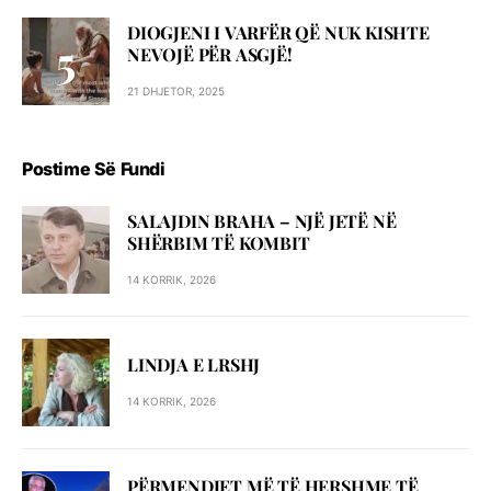
DIOGJENI I VARFËR QË NUK KISHTE
NEVOJË PËR ASGJË!
21 DHJETOR, 2025
Postime Së Fundi
SALAJDIN BRAHA – NJЁ JETЁ NЁ
SHЁRBIM TЁ KOMBIT
14 KORRIK, 2026
LINDJA E LRSHJ
14 KORRIK, 2026
PËRMENDJET MË TË HERSHME TË