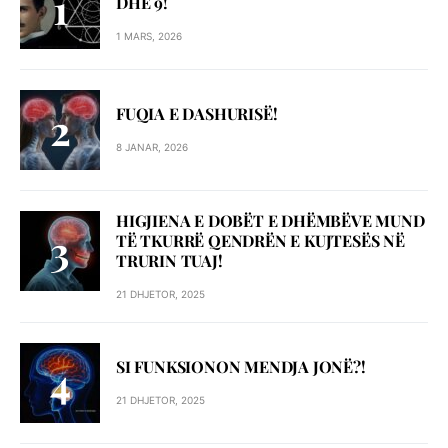
DHE 9!
1 MARS, 2026
FUQIA E DASHURISË!
8 JANAR, 2026
HIGJIENA E DOBËT E DHËMBËVE MUND
TË TKURRË QENDRËN E KUJTESËS NË
TRURIN TUAJ!
21 DHJETOR, 2025
SI FUNKSIONON MENDJA JONË?!
21 DHJETOR, 2025