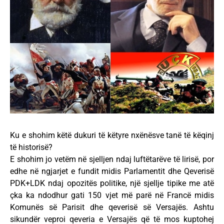
Ku e shohim këtë dukuri të këtyre nxënësve tanë të këqinj
të historisë?
E shohim jo vetëm në sjelljen ndaj luftëtarëve të lirisë, por
edhe në ngjarjet e fundit midis Parlamentit dhe Qeverisë
PDK+LDK ndaj opozitës politike, një sjellje tipike me atë
çka ka ndodhur gati 150 vjet më parë në Francë midis
Komunës së Parisit dhe qeverisë së Versajës. Ashtu
sikundër veproi qeveria e Versajës që të mos kuptohej