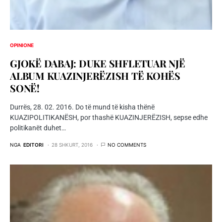
OPINIONE
GJOKË DABAJ: DUKE SHFLETUAR NJË
ALBUM KUAZINJERËZISH TË KOHËS
SONË!
Durrës, 28. 02. 2016. Do të mund të kisha thënë
KUAZIPOLITIKANËSH, por thashë KUAZINJERËZISH, sepse edhe
politikanët duhet…
NGA
EDITORI
28 SHKURT, 2016
NO COMMENTS