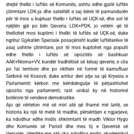
drejtë thelbi i luftës së Komunës, ashtu edhe gjatë luftës
çlirimtare LDK-ja dhe satelitët e saj bënë të pamundurën
për të mos u kuptuar thelbi i luftës së UÇK-së, dhe sot të
njëjtën gjë po bën Qeveria LDK+PDK, jo vetëm që të
thellohet mos kuptimi i thelbi të luftës së UÇK-së, duke
ngritur Gjykatën Speciale posaçërisht kudër luftëtarëve të
asaj ushtrie çlirimtare, por të mos kuptohet nga populli
edhe thelbi i luftës së opozitës së bashkuar
AAK+Nisma+VV, kundër tradhëtisë së kësaj qeverie, e cila
po fal territore dhe po rikthen në formë të kamufluar
Serbinë në Kosovë, duke arritur deri atje sa që Kryesia e
Parlamentit kërkon me këmbëngulje të përjashtohet
opozita nga parlamenti; rast unikal ky në historinë
botërore të vendeve demokratike.
Ajo që vërteton më së miri atë që thamë më lartë, se
historia ka një të metë të madhe, përsëritjen e ngjarjeve,
ka ndodhur edhe midis shkrimtarit të madh Viktor Hygo
dhe Komunës së Parisit dhe mes tij e Qeverisë së
Versajës, identike me atë çka ndodhur midis akademikut