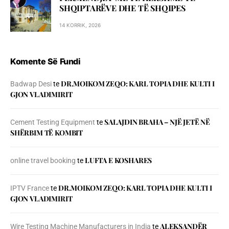
SHQIPTARËVE DHE TË SHQIPES
14 KORRIK, 2026
Komente Së Fundi
DR.MOIKOM ZEQO: KARL TOPIA DHE KULTI I
Badwap Desi
te
GJON VLADIMIRIT
SALAJDIN BRAHA – NJЁ JETЁ NЁ
Cement Testing Equipment
te
SHЁRBIM TЁ KOMBIT
LUFTA E KOSHARES
online travel booking
te
DR.MOIKOM ZEQO: KARL TOPIA DHE KULTI I
IPTV France
te
GJON VLADIMIRIT
ALEKSANDËR
Wire Testing Machine Manufacturers in India
te