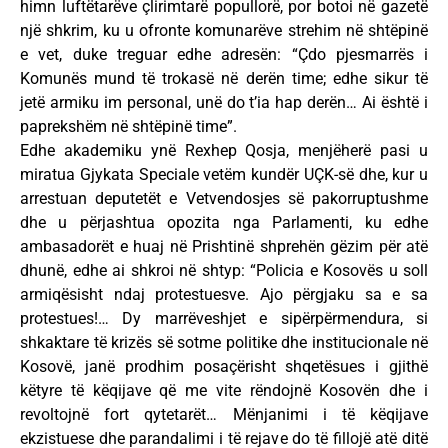
himn luftëtarëve çlirimtarë popullorë, por botoi në gazetë
një shkrim, ku u ofronte komunarëve strehim në shtëpinë
e vet, duke treguar edhe adresën: “Çdo pjesmarrës i
Komunës mund të trokasë në derën time; edhe sikur të
jetë armiku im personal, unë do t’ia hap derën… Ai është i
paprekshëm në shtëpinë time”.
Edhe akademiku ynë Rexhep Qosja, menjëherë pasi u
miratua Gjykata Speciale vetëm kundër UÇK-së dhe, kur u
arrestuan deputetët e Vetvendosjes së pakorruptushme
dhe u përjashtua opozita nga Parlamenti, ku edhe
ambasadorët e huaj në Prishtinë shprehën gëzim për atë
dhunë, edhe ai shkroi në shtyp: “Policia e Kosovës u soll
armiqësisht ndaj protestuesve. Ajo përgjaku sa e sa
protestues!… Dy marrëveshjet e sipërpërmendura, si
shkaktare të krizës së sotme politike dhe institucionale në
Kosovë, janë prodhim posaçërisht shqetësues i gjithë
këtyre të këqijave që me vite rëndojnë Kosovën dhe i
revoltojnë fort qytetarët… Mënjanimi i të këqijave
ekzistuese dhe parandalimi i të rejave do të fillojë atë ditë