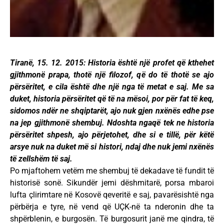
Tiranë, 15. 12. 2015: Historia është një profet që kthehet
gjithmonë prapa, thotë një filozof, që do të thotë se ajo
përsëritet, e cila është dhe një nga të metat e saj. Me sa
duket, historia përsëritet që të na mësoi, por për fat të keq,
sidomos ndër ne shqiptarët, ajo nuk gjen nxënës edhe pse
na jep gjithmonë shembuj. Ndoshta ngaqë tek ne historia
përsëritet shpesh, ajo përjetohet, dhe si e tillë, për këtë
arsye nuk na duket më si histori, ndaj dhe nuk jemi nxënës
të zellshëm të saj.
Po mjaftohem vetëm me shembuj të dekadave të fundit të
historisë sonë. Sikundër jemi dëshmitarë, porsa mbaroi
lufta çlirimtare në Kosovë qeveritë e saj, pavarësishtë nga
përbërja e tyre, në vend që UÇK-në ta nderonin dhe ta
shpërblenin, e burgosën. Të burgosurit janë me qindra, të