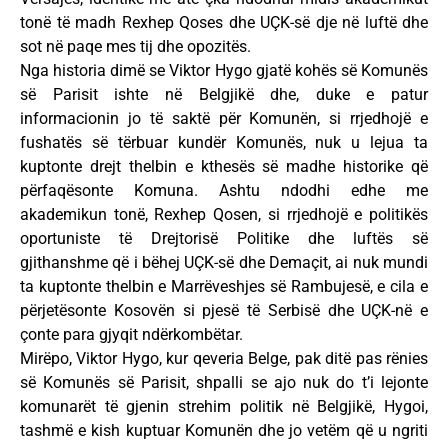
tonë të madh Rexhep Qoses dhe UÇK-së dje në luftë dhe
sot në paqe mes tij dhe opozitës.
Nga historia dimë se Viktor Hygo gjatë kohës së Komunës
së Parisit ishte në Belgjikë dhe, duke e patur
informacionin jo të saktë për Komunën, si rrjedhojë e
fushatës së tërbuar kundër Komunës, nuk u lejua ta
kuptonte drejt thelbin e kthesës së madhe historike që
përfaqësonte Komuna. Ashtu ndodhi edhe me
akademikun tonë, Rexhep Qosen, si rrjedhojë e politikës
oportuniste të Drejtorisë Politike dhe luftës së
gjithanshme që i bëhej UÇK-së dhe Demaçit, ai nuk mundi
ta kuptonte thelbin e Marrëveshjes së Rambujesë, e cila e
përjetësonte Kosovën si pjesë të Serbisë dhe UÇK-në e
çonte para gjyqit ndërkombëtar.
Mirëpo, Viktor Hygo, kur qeveria Belge, pak ditë pas rënies
së Komunës së Parisit, shpalli se ajo nuk do t’i lejonte
komunarët të gjenin strehim politik në Belgjikë, Hygoi,
tashmë e kish kuptuar Komunën dhe jo vetëm që u ngriti