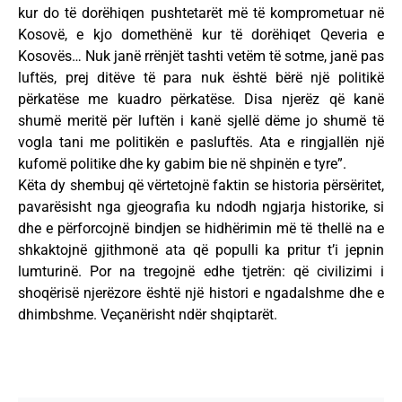
kur do të dorëhiqen pushtetarët më të komprometuar në
Kosovë, e kjo domethënë kur të dorëhiqet Qeveria e
Kosovës… Nuk janë rrënjët tashti vetëm të sotme, janë pas
luftës, prej ditëve të para nuk është bërë një politikë
përkatëse me kuadro përkatëse. Disa njerëz që kanë
shumë meritë për luftën i kanë sjellë dëme jo shumë të
vogla tani me politikën e pasluftës. Ata e ringjallën një
kufomë politike dhe ky gabim bie në shpinën e tyre”.
Këta dy shembuj që vërtetojnë faktin se historia përsëritet,
pavarësisht nga gjeografia ku ndodh ngjarja historike, si
dhe e përforcojnë bindjen se hidhërimin më të thellë na e
shkaktojnë gjithmonë ata që populli ka pritur t’i jepnin
lumturinë. Por na tregojnë edhe tjetrën: që civilizimi i
shoqërisë njerëzore është një histori e ngadalshme dhe e
dhimbshme. Veçanërisht ndër shqiptarët.