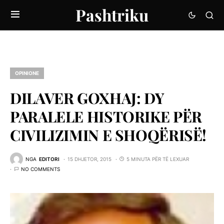
Pashtriku
OPINIONE
DILAVER GOXHAJ: DY
PARALELE HISTORIKE PËR
CIVILIZIMIN E SHOQËRISË!
NGA
EDITORI
15 DHJETOR, 2015
5 MINUTA PËR TË LEXUAR
NO COMMENTS