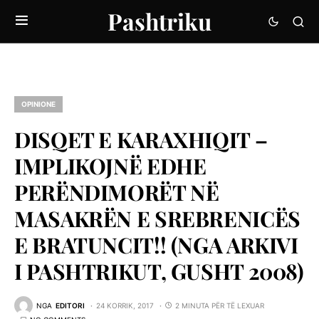
Pashtriku
OPINIONE
DISQET E KARAXHIQIT –
IMPLIKOJNË EDHE
PERËNDIMORËT NË
MASAKRËN E SREBRENICËS
E BRATUNCIT!! (NGA ARKIVI
I PASHTRIKUT, GUSHT 2008)
NGA
EDITORI
24 KORRIK, 2017
2 MINUTA PËR TË LEXUAR