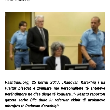
NO COMMENTS
Pashtriku.org, 25 korrik 2017: „Radovan Karaxhiq i ka
ruajtur bisedat e zvilluara me personalitete të shteteve
perëndimore në disa disqe të koduara…“- kështu raporton
gazeta serbe Blic duke iu referuar ekipit të avokatëve
mbrojtës të Radovan Karaxhiqit.