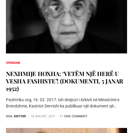
OPINIONE
NEXHMIJE HOXHA: ‘VETËM NJË HERË U
VESHA FASHISTE’! (DOKUMENTI, 5 JANAR
1952)
Pashtriku.org, 16. 02. 2017: Ish-drejtori i Arkivit në Ministrinë e
Brendshme, Kastriot Dervishi ka publikuar një dokument që…
NGA
EDITORI
16 SHKURT, 2017
ONE COMMENT