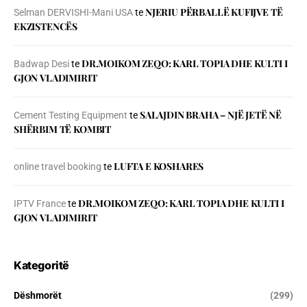
NJERIU PЁRBALLЁ KUFIJVE TЁ
Selman DERVISHI-Mani USA
te
EKZISTENCЁS
DR.MOIKOM ZEQO: KARL TOPIA DHE KULTI I
Badwap Desi
te
GJON VLADIMIRIT
SALAJDIN BRAHA – NJЁ JETЁ NЁ
Cement Testing Equipment
te
SHЁRBIM TЁ KOMBIT
LUFTA E KOSHARES
online travel booking
te
DR.MOIKOM ZEQO: KARL TOPIA DHE KULTI I
IPTV France
te
GJON VLADIMIRIT
Kategoritë
Dëshmorët
(299)