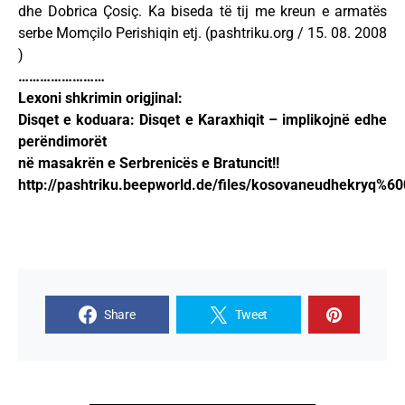
dhe Dobrica Çosiç. Ka biseda të tij me kreun e armatës
serbe Momçilo Perishiqin etj. (pashtriku.org / 15. 08. 2008
)
……………………
Lexoni shkrimin origjinal:
Disqet e koduara: Disqet e Karaxhiqit – implikojnë edhe
perëndimorët
në masakrën e Serbrenicës e Bratuncit!!
http://pashtriku.beepworld.de/files/kosovaneudhekryq%60
Share
Tweet