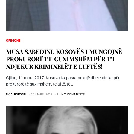
OPINIONE
MUSA SABEDINI: KOSOVËS I MUNGOJNË
PROKURORËT E GUXIMSHËM PËR T’I
NDJEKUR KRIMINELËT E LUFTËS!
Gjilan, 11 mars 2017: Kosova ka pasur nevojë dhe ende ka për
prokurorë të guximshëm, të aftë, të…
NGA
EDITORI
10 MARS, 2017
NO COMMENTS