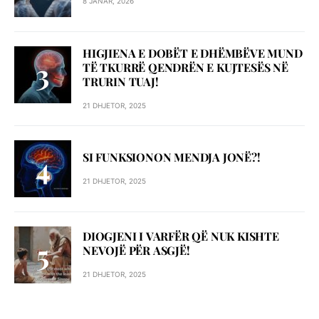
8 JANAR, 2026
HIGJIENA E DOBËT E DHËMBËVE MUND
TË TKURRË QENDRËN E KUJTESËS NË
TRURIN TUAJ!
21 DHJETOR, 2025
SI FUNKSIONON MENDJA JONË?!
21 DHJETOR, 2025
DIOGJENI I VARFËR QË NUK KISHTE
NEVOJË PËR ASGJË!
21 DHJETOR, 2025