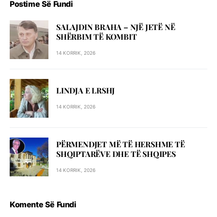
Postime Së Fundi
SALAJDIN BRAHA – NJЁ JETЁ NЁ
SHЁRBIM TЁ KOMBIT
14 KORRIK, 2026
LINDJA E LRSHJ
14 KORRIK, 2026
PËRMENDJET MË TË HERSHME TË
SHQIPTARËVE DHE TË SHQIPES
14 KORRIK, 2026
Komente Së Fundi