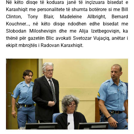
Në këto disqe të koduara janë të inçizuara bisedat e
Karaxhiqit me personalitete të shumta botërore si me Bill
Clinton, Tony Blair, Madeleine Allbright, Bernard
Kouchner…, në këto disqe ndodhen edhe bisedat me
Slobodan Milosheviqin dhe me Alija Izetbegoviqin, ka
thënë për gazetën Blic avokati Svetozar Vujaçiq, anëtar i
ekipit mbrojtës i Radovan Karaxhiqit.