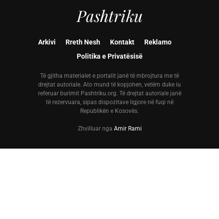
Pashtriku
Arkivi
Rreth Nesh
Kontakt
Reklamo
Politika e Privatësisë
Të gjitha materialet e portalit janë të mbrojtura me të
drejtat autoriale. Ato mund të kopjohen, vetëm duke iu
referuar burimit Pashtriku.org. Të drejtat autoriale janë
të rezervuara, sipas dispozitave ligjore në fuqi në
Republikën e Kosovës.
Zhvilluar nga
Amir Rami