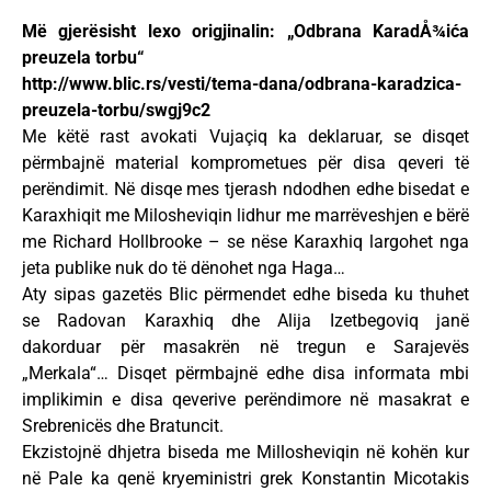
Më gjerësisht lexo origjinalin: „Odbrana KaradÅ¾ića
preuzela torbu“
http://www.blic.rs/vesti/tema-dana/odbrana-karadzica-
preuzela-torbu/swgj9c2
Me këtë rast avokati Vujaçiq ka deklaruar, se disqet
përmbajnë material komprometues për disa qeveri të
perëndimit. Në disqe mes tjerash ndodhen edhe bisedat e
Karaxhiqit me Milosheviqin lidhur me marrëveshjen e bërë
me Richard Hollbrooke – se nëse Karaxhiq largohet nga
jeta publike nuk do të dënohet nga Haga…
Aty sipas gazetës Blic përmendet edhe biseda ku thuhet
se Radovan Karaxhiq dhe Alija Izetbegoviq janë
dakorduar për masakrën në tregun e Sarajevës
„Merkala“… Disqet përmbajnë edhe disa informata mbi
implikimin e disa qeverive perëndimore në masakrat e
Srebrenicës dhe Bratuncit.
Ekzistojnë dhjetra biseda me Millosheviqin në kohën kur
në Pale ka qenë kryeministri grek Konstantin Micotakis