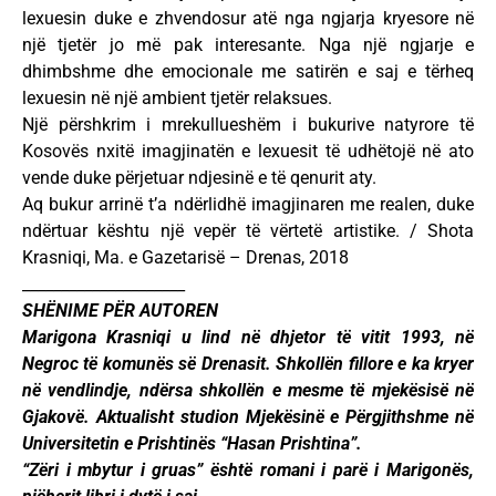
lexuesin duke e zhvendosur atë nga ngjarja kryesore në
një tjetër jo më pak interesante. Nga një ngjarje e
dhimbshme dhe emocionale me satirën e saj e tërheq
lexuesin në një ambient tjetër relaksues.
Një përshkrim i mrekullueshëm i bukurive natyrore të
Kosovës nxitë imagjinatën e lexuesit të udhëtojë në ato
vende duke përjetuar ndjesinë e të qenurit aty.
Aq bukur arrinë t’a ndërlidhë imagjinaren me realen, duke
ndërtuar kështu një vepër të vërtetë artistike. / Shota
Krasniqi, Ma. e Gazetarisë – Drenas, 2018
_____________________
SHËNIME PËR AUTOREN
Marigona Krasniqi u lind në dhjetor të vitit 1993, në
Negroc të komunës së Drenasit. Shkollën fillore e ka kryer
në vendlindje, ndërsa shkollën e mesme të mjekësisë në
Gjakovë. Aktualisht studion Mjekësinë e Përgjithshme në
Universitetin e Prishtinës “Hasan Prishtina”.
“Zëri i mbytur i gruas” është romani i parë i Marigonës,