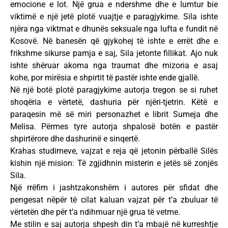
emocione e lot. Një grua e ndershme dhe e lumtur bie
viktimë e një jetë plotë vuajtje e paragjykime. Sila ishte
njëra nga viktmat e dhunës seksuale nga lufta e fundit në
Kosovë. Në banesën që gjykohej të ishte e errët dhe e
frikshme sikurse pamja e saj, Sila jetonte fillikat. Ajo nuk
ishte shëruar akoma nga traumat dhe mizoria e asaj
kohe, por mirësia e shpirtit të pastër ishte ende gjallë.
Në një botë plotë paragjykime autorja tregon se si ruhet
shoqëria e vërtetë, dashuria për njëri-tjetrin. Këtë e
paraqesin më së miri personazhet e librit Sumeja dhe
Melisa. Përmes tyre autorja shpalosë botën e pastër
shpirtërore dhe dashurinë e sinqertë.
Krahas studimeve, vajzat e reja që jetonin përballë Silës
kishin një mision: Të zgjidhnin misterin e jetës së zonjës
Sila.
Një rrëfim i jashtzakonshëm i autores për sfidat dhe
pengesat nëpër të cilat kaluan vajzat për t’a zbuluar të
vërtetën dhe për t’a ndihmuar një grua të vetme.
Me stilin e saj autorja shpesh din t’a mbajë në kurreshtje