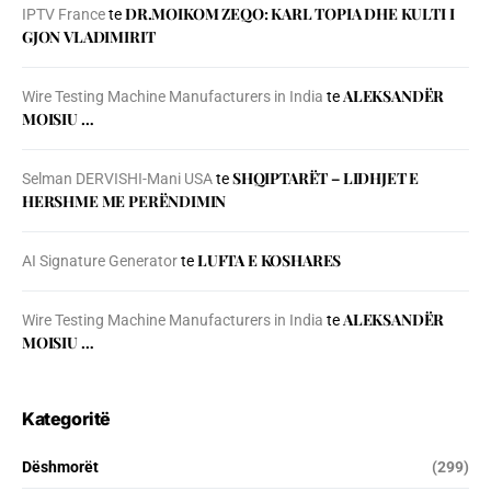
DR.MOIKOM ZEQO: KARL TOPIA DHE KULTI I
IPTV France
te
GJON VLADIMIRIT
ALEKSANDËR
Wire Testing Machine Manufacturers in India
te
MOISIU …
SHQIPTARËT – LIDHJET E
Selman DERVISHI-Mani USA
te
HERSHME ME PERËNDIMIN
LUFTA E KOSHARES
AI Signature Generator
te
ALEKSANDËR
Wire Testing Machine Manufacturers in India
te
MOISIU …
Kategoritë
Dëshmorët
(299)