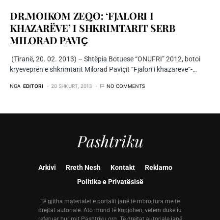
DR.MOIKOM ZEQO: ‘FJALORI I
KHAZARËVE’ I SHKRIMTARIT SERB
MILORAD PAVIҪ
(Tiranë, 20. 02. 2013) – Shtëpia Botuese “ONUFRI” 2012, botoi
kryeveprën e shkrimtarit Milorad Paviçit “Fjalori i khazareve“-…
NGA
EDITORI
20 SHKURT, 2013
NO COMMENTS
Pashtriku
Arkivi
Rreth Nesh
Kontakt
Reklamo
Politika e Privatësisë
Të gjitha materialet e portalit janë të mbrojtura me të
drejtat autoriale. Ato mund të kopjohen, vetëm duke iu
referuar burimit Pashtriku.org. Të drejtat autoriale janë