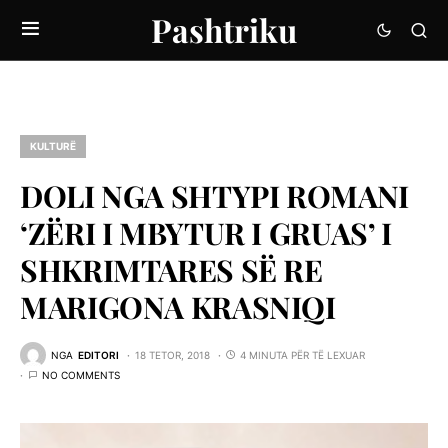
Pashtriku
KULTURË
DOLI NGA SHTYPI ROMANI
‘ZËRI I MBYTUR I GRUAS’ I
SHKRIMTARES SË RE
MARIGONA KRASNIQI
NGA
EDITORI
18 TETOR, 2018
4 MINUTA PËR TË LEXUAR
NO COMMENTS