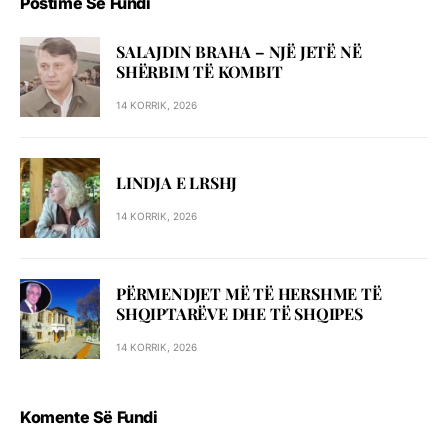
Postime Së Fundi
SALAJDIN BRAHA – NJЁ JETЁ NЁ
SHЁRBIM TЁ KOMBIT
14 KORRIK, 2026
LINDJA E LRSHJ
14 KORRIK, 2026
PËRMENDJET MË TË HERSHME TË
SHQIPTARËVE DHE TË SHQIPES
14 KORRIK, 2026
Komente Së Fundi