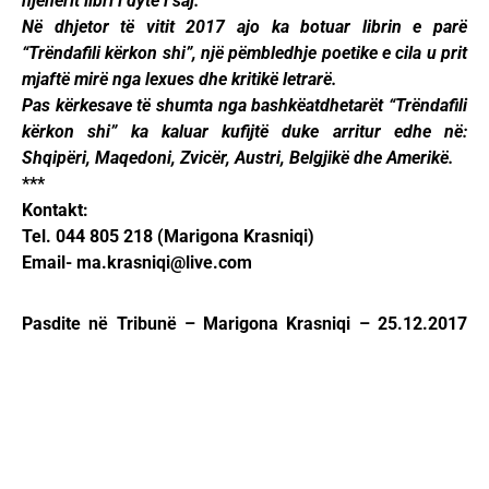
njëherit libri i dytë i saj.
Në dhjetor të vitit 2017 ajo ka botuar librin e parë
“Trëndafili kërkon shi”, një pëmbledhje poetike e cila u prit
mjaftë mirë nga lexues dhe kritikë letrarë.
Pas kërkesave të shumta nga bashkëatdhetarët “Trëndafili
kërkon shi” ka kaluar kufijtë duke arritur edhe në:
Shqipëri, Maqedoni, Zvicër, Austri, Belgjikë dhe Amerikë.
***
Kontakt:
Tel. 044 805 218 (Marigona Krasniqi)
Email-
ma.krasniqi@live.com
Pasdite në Tribunë – Marigona Krasniqi – 25.12.2017