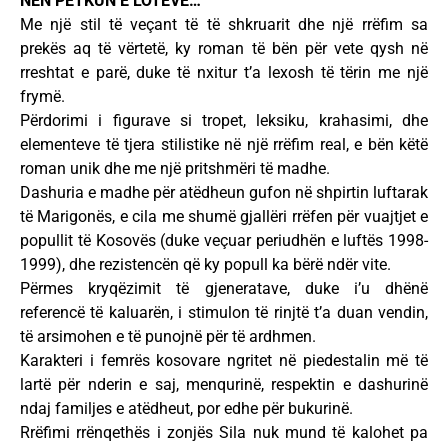
NËN PETKUN E LOTËVE…
Me një stil të veçant të të shkruarit dhe një rrëfim sa
prekës aq të vërtetë, ky roman të bën për vete qysh në
rreshtat e parë, duke të nxitur t’a lexosh të tërin me një
frymë.
Përdorimi i figurave si tropet, leksiku, krahasimi, dhe
elementeve të tjera stilistike në një rrëfim real, e bën këtë
roman unik dhe me një pritshmëri të madhe.
Dashuria e madhe për atëdheun gufon në shpirtin luftarak
të Marigonës, e cila me shumë gjallëri rrëfen për vuajtjet e
popullit të Kosovës (duke veçuar periudhën e luftës 1998-
1999), dhe rezistencën që ky popull ka bërë ndër vite.
Përmes kryqëzimit të gjeneratave, duke i’u dhënë
referencë të kaluarën, i stimulon të rinjtë t’a duan vendin,
të arsimohen e të punojnë për të ardhmen.
Karakteri i femrës kosovare ngritet në piedestalin më të
lartë për nderin e saj, menqurinë, respektin e dashurinë
ndaj familjes e atëdheut, por edhe për bukurinë.
Rrëfimi rrënqethës i zonjës Sila nuk mund të kalohet pa