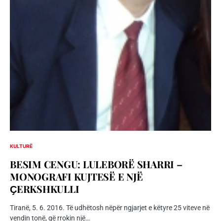
KULTURË
BESIM CENGU: LULEBORË SHARRI –
MONOGRAFI KUJTESË E NJË
ҪERKSHKULLI
Tiranë, 5. 6. 2016. Të udhëtosh nëpër ngjarjet e këtyre 25 viteve në
vendin tonë, që rrokin një…