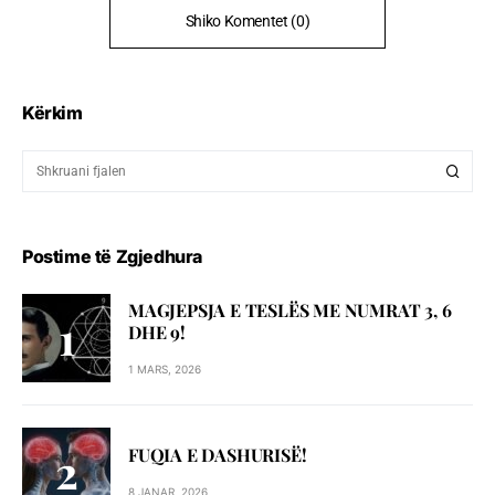
Shiko Komentet (0)
Kërkim
Postime të Zgjedhura
MAGJEPSJA E TESLËS ME NUMRAT 3, 6
DHE 9!
1 MARS, 2026
FUQIA E DASHURISË!
8 JANAR, 2026