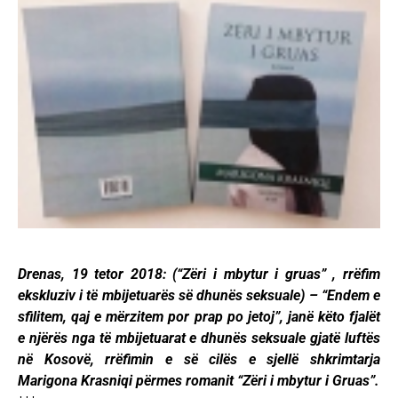
Drenas, 19 tetor 2018: (“Zëri i mbytur i gruas” , rrëfim
ekskluziv i të mbijetuarës së dhunës seksuale) – “Endem e
sfilitem, qaj e mërzitem por prap po jetoj”, janë këto fjalët
e njërës nga të mbijetuarat e dhunës seksuale gjatë luftës
në Kosovë, rrëfimin e së cilës e sjellë shkrimtarja
Marigona Krasniqi përmes romanit “Zëri i mbytur i Gruas”.