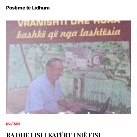
Postime të Lidhura
KULTURË
RA DHE LISI I KATËRT I NJË FISI