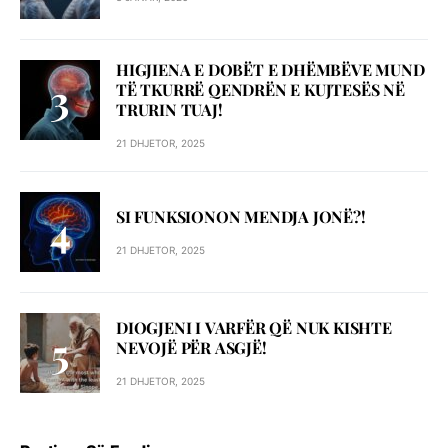
HIGJIENA E DOBËT E DHËMBËVE MUND
TË TKURRË QENDRËN E KUJTESËS NË
TRURIN TUAJ!
21 DHJETOR, 2025
SI FUNKSIONON MENDJA JONË?!
21 DHJETOR, 2025
DIOGJENI I VARFËR QË NUK KISHTE
NEVOJË PËR ASGJË!
21 DHJETOR, 2025