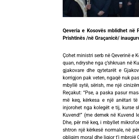
Qeveria e Kosovës mblidhet në Pr
Prishtinës /në Graçanicë/ inauguro
Çohet ministri serb në Qeverinë e Ko
quan, ndryshe nga ç’shkruan në Kus
gjakovare dhe qytetarët e Gjakov
korrigjon pak veten, ngaqë nuk pas
mbyllë sytë, sërish, me një cinizë
Reçakut: “Pse, a paska pasur mas
më keq, kërkesa e një anëtari të 
injorohet nga kolegët e tij, kurse 
Kuvend!” (me demek në Kuvend lejoh
Dhe, për më keq, i mbyllet mikrofoni
shtron një kërkesë normale, në për
obligim moral dhe ligjor t’i mbrojë 