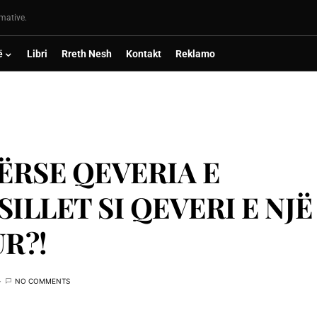
rmative.
ë
Libri
Rreth Nesh
Kontakt
Reklamo
ËRSE QEVERIA E
ILLET SI QEVERI E NJË
R?!
NO COMMENTS