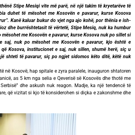
thënë Stipe Mesiqi vite më parë, në një takim të kryetarëve të
erbia duhet të mësohet me Kosovën e pavarur, kurse Kosova
arur”. Kanë kaluar bukur do vjet nga ajo kohë, por thënia e ish-
serioz dhe burrështetasit të vërtetë, Stipe Mesiq, nuk ka humbur
po mësohet me Kosovën e pavarur, kurse Kosova nuk po sillet si
 e saj, nuk po mësohet me Kosovën e pavarur, kjo është e
ë Kosova, institucionet e saj, nuk sillen, shumë herë, siç u
 një shteti të pavarur, siç po ngjet sidomos këto ditë, këtë nuk
itë në Kosovë, hap spitale e zyra paralele, inauguron shtatoren
çanicë, as 5 km nga selia e Qeverisë së Kosovës dhe thotë me
 Serbisë” dhe askush nuk reagon. Madje, ka një tendencë të
re, që vizitat si kjo të konsiderohen si diçka e zakonshme dhe