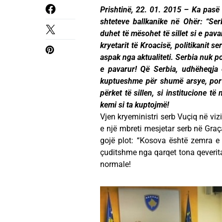
Prishtinë, 22. 01. 2015 – Ka pasë 
shteteve ballkanike në Ohër: “S
duhet të mësohet të sillet si e pav
kryetarit të Kroacisë, politikanit 
aspak nga aktualiteti. Serbia nuk 
e pavarur!
Që Serbia, udhëheqja
kuptueshme për shumë arsye, por q
përket të sillen, si institucione të
kemi si ta kuptojmë!
Vjen kryeministri serb Vuçiq në viz
e një mbreti mesjetar serb në Gra
gojë plot: “Kosova është zemra e
çuditshme nga qarqet tona qeverita
normale!