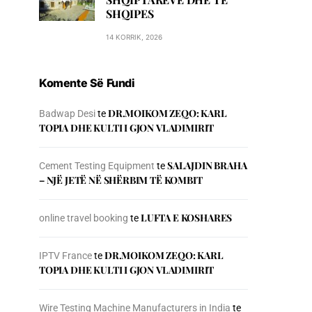
SHQIPES
14 KORRIK, 2026
Komente Së Fundi
DR.MOIKOM ZEQO: KARL
Badwap Desi
te
TOPIA DHE KULTI I GJON VLADIMIRIT
SALAJDIN BRAHA
Cement Testing Equipment
te
– NJЁ JETЁ NЁ SHЁRBIM TЁ KOMBIT
LUFTA E KOSHARES
online travel booking
te
DR.MOIKOM ZEQO: KARL
IPTV France
te
TOPIA DHE KULTI I GJON VLADIMIRIT
Wire Testing Machine Manufacturers in India
te