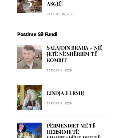
ASGJË!
21 DHJETOR, 2025
Postime Së Fundi
SALAJDIN BRAHA – NJЁ
JETЁ NЁ SHЁRBIM TЁ
KOMBIT
14 KORRIK, 2026
LINDJA E LRSHJ
14 KORRIK, 2026
PËRMENDJET MË TË
HERSHME TË
SHQIPTARËVE DHE TË