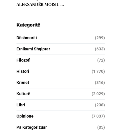
ALEKSANDËR MOISIU …
Kategoritë
Dëshmorët
(299)
Etnikumi Shqiptar
(633)
Filozofi
(72)
Histori
(1 770)
Krimet
(316)
Kulturë
(2 029)
Libri
(238)
Opinione
(7 037)
Pa Kategorizuar
(35)