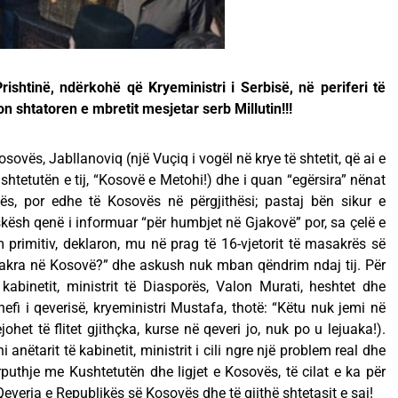
ishtinë, ndërkohë që Kryeministri i Serbisë, në periferi të
n shtatoren e mbretit mesjetar serb Millutin!!!
sovës, Jabllanoviq (një Vuçiq i vogël në krye të shtetit, që ai e
htetutën e tij, “Kosovë e Metohi!) dhe i quan “egërsira” nënat
ës, por edhe të Kosovës në përgjithësi; pastaj bën sikur e
kësh qenë i informuar “për humbjet në Gjakovë” por, sa çelë e
m primitiv, deklaron, mu në prag të 16-vjetorit të masakrës së
akra në Kosovë?” dhe askush nuk mban qëndrim ndaj tij. Për
kabinetit, ministrit të Diasporës, Valon Murati, heshtet dhe
shefi i qeverisë, kryeministri Mustafa, thotë: “Këtu nuk jemi në
et të flitet gjithçka, kurse në qeveri jo, nuk po u lejuaka!).
 anëtarit të kabinetit, ministrit i cili ngre një problem real dhe
puthje me Kushtetutën dhe ligjet e Kosovës, të cilat e ka për
Qeveria e Republikës së Kosovës dhe të gjithë shtetasit e saj!