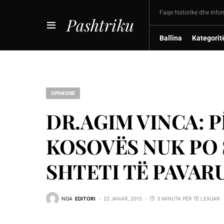
Faqe historike dhe info
Pashtriku
Ballina
Kategorit
OPINIONE
DR.AGIM VINCA: P
KOSOVËS NUK PO S
SHTETI TË PAVARU
NGA
EDITORI
22 JANAR, 2015
3 MINUTA PËR TË LEXUAR