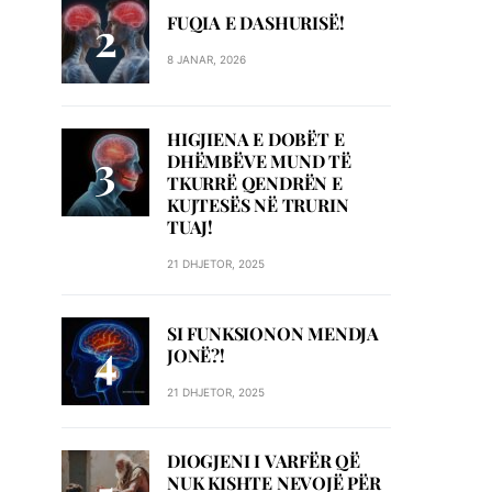
FUQIA E DASHURISË!
8 JANAR, 2026
HIGJIENA E DOBËT E
DHËMBËVE MUND TË
TKURRË QENDRËN E
KUJTESËS NË TRURIN
TUAJ!
21 DHJETOR, 2025
SI FUNKSIONON MENDJA
JONË?!
21 DHJETOR, 2025
DIOGJENI I VARFËR QË
NUK KISHTE NEVOJË PËR