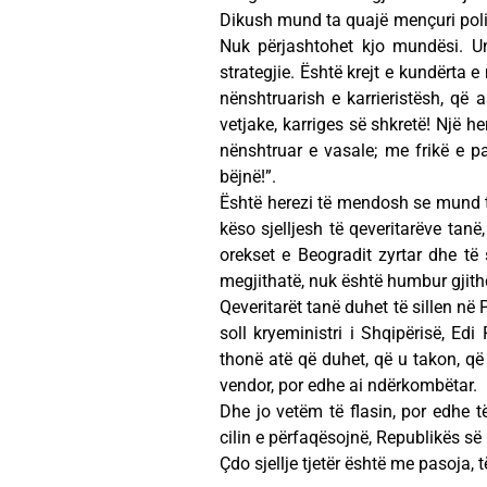
Dikush mund ta quajë mençuri politi
Nuk përjashtohet kjo mundësi. U
strategjie. Është krejt e kundërta 
nënshtruarish e karrieristësh, që 
vetjake, karriges së shkretë! Një h
nënshtruar e vasale; me frikë e p
bëjnë!”.
Është herezi të mendosh se mund 
këso sjelljesh të qeveritarëve tan
orekset e Beogradit zyrtar dhe të 
megjithatë, nuk është humbur gjithç
Qeveritarët tanë duhet të sillen në 
soll kryeministri i Shqipërisë, Ed
thonë atë që duhet, që u takon, që 
vendor, por edhe ai ndërkombëtar.
Dhe jo vetëm të flasin, por edhe t
cilin e përfaqësojnë, Republikës së
Çdo sjellje tjetër është me pasoja,