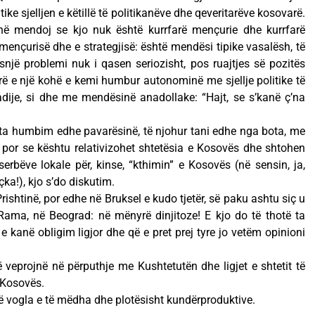
ke sjelljen e këtillë të politikanëve dhe qeveritarëve kosovarë.
në mendoj se kjo nuk është kurrfarë mençurie dhe kurrfarë
e mençurisë dhe e strategjisë: është mendësi tipike vasalësh, të
asnjë problemi nuk i qasen seriozisht, pos ruajtjes së pozitës
erë e një kohë e kemi humbur autonominë me sjellje politike të
adije, si dhe me mendësinë anadollake: “Hajt, se s’kanë ç’na
ta humbim edhe pavarësinë, të njohur tani edhe nga bota, me
ë, por se kështu relativizohet shtetësia e Kosovës dhe shtohen
serbëve lokale për, kinse, “kthimin” e Kosovës (në sensin, ja,
ka!), kjo s’do diskutim.
Prishtinë, por edhe në Bruksel e kudo tjetër, së paku ashtu siç u
i Rama, në Beograd: në mënyrë dinjitoze! E kjo do të thotë ta
e kanë obligim ligjor dhe që e pret prej tyre jo vetëm opinioni
ë veprojnë në përputhje me Kushtetutën dhe ligjet e shtetit të
 Kosovës.
 të vogla e të mëdha dhe plotësisht kundërproduktive.