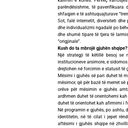
kalimin e kohës. Përveç varrosjes
parëndësishme, të paverifikuara d
shfaqjen e të ashtuquajturave “tren
Sot, falë internetit, diversiteti d
dhe individualizmi ngadalë po bëhet
dhe shumë tipare të tjera të larmi
“origjinale”.
Kush do ta mbrojë gjuhën shqipe?
Një strategji të këtillë besoj s
institucioneve arsimore, e sidomos s
drejtohen në forcimin e statusit të
Mësimi i gjuhës së pari duhet të
mësimor, që për bazë të merret së pa
orëve për mësimin e gjuhës amta
ardhmen duhet të orientohemi kah
duhet të orientohet kah afirmimi i 
Në programin e gjuhës, po ashtu, 
identitetin, në të cilat i jepet r
aftësimi i gjuhës shqipe në zhvill