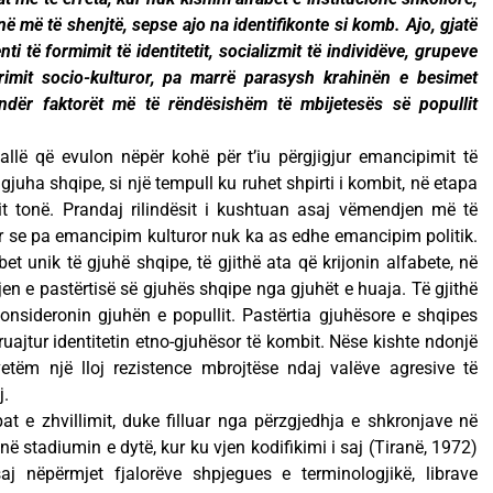
ë më të shenjtë, sepse ajo na identifikonte si komb. Ajo, gjatë
enti të formimit të identitetit, socializmit të individëve, grupeve
rimit socio-kulturor, pa marrë parasysh krahinën e besimet
 ndër faktorët më të rëndësishëm të mbijetesës së popullit
allë që evulon nëpër kohë për t’iu përgjigjur emancipimit të
e gjuha shqipe, si një tempull ku ruhet shpirti i kombit, në etapa
it tonë. Prandaj rilindësit i kushtuan asaj vëmendjen më të
r se pa emancipim kulturor nuk ka as edhe emancipim politik.
t unik të gjuhë shqipe, të gjithë ata që krijonin alfabete, në
tjen e pastërtisë së gjuhës shqipe nga gjuhët e huaja. Të gjithë
 konsideronin gjuhën e popullit. Pastërtia gjuhësore e shqipes
uajtur identitetin etno-gjuhësor të kombit. Nëse kishte ndonjë
 vetëm një lloj rezistence mbrojtëse ndaj valëve agresive të
j.
pat e zhvillimit, duke filluar nga përzgjedhja e shkronjave në
ë stadiumin e dytë, kur ku vjen kodifikimi i saj (Tiranë, 1972)
j nëpërmjet fjalorëve shpjegues e terminologjikë, librave