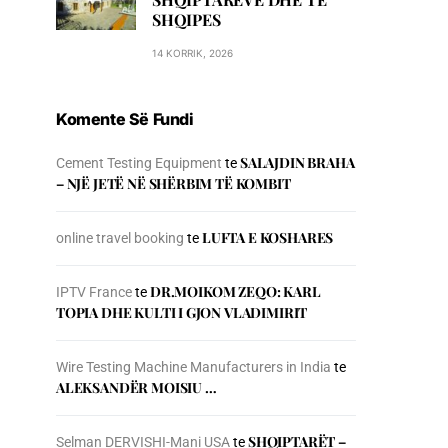
SHQIPES
14 KORRIK, 2026
Komente Së Fundi
SALAJDIN BRAHA
Cement Testing Equipment
te
– NJЁ JETЁ NЁ SHЁRBIM TЁ KOMBIT
LUFTA E KOSHARES
online travel booking
te
DR.MOIKOM ZEQO: KARL
IPTV France
te
TOPIA DHE KULTI I GJON VLADIMIRIT
Wire Testing Machine Manufacturers in India
te
ALEKSANDËR MOISIU …
SHQIPTARËT –
Selman DERVISHI-Mani USA
te