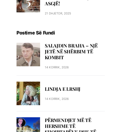
ASGJË!
21 DHJETOR, 2025
Postime Së Fundi
SALAJDIN BRAHA – NJЁ
JETЁ NЁ SHЁRBIM TЁ
KOMBIT
14 KORRIK, 2026
LINDJA E LRSHJ
14 KORRIK, 2026
PËRMENDJET MË TË
HERSHME TË
SHQIPTARËVE DHE TË