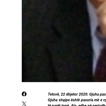
Tetovë, 22 dhjetor 2020: Gjuha pas
Gjuha shqipe është pasuria më e vy
të parët tonë. Ata, edhe në periudha