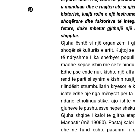
u munduan dhe e ruajtën atë si gjën
historisë, luajti rolin e një instrum
shoqërore dhe faktorëve të integ
fetare, duke mbetur gjithnjë një
shqiptar.
Gjuha është si një organizëm i gj
shoqërisë kulturës e artit. Kujtoj s
të ndryshme i ka shërbyer popull
madhe, sepse ishin më se të bindu
Edhe pse ende nuk kishte një alfabe
rend të parë si synim e kishin ruaj
rilindësit strumbullarin kryesor e
ishte edhe një nga mënyrat për ta r
ndarje etnolinguistike, ajo ishte
gjuhëve të pushtuesve nëpër sheku
Gjuha shqipe i kaloi të gjitha eta
Manastir (më 19080). Pastaj kaloi n
dhe në fund është pasurimi i sa