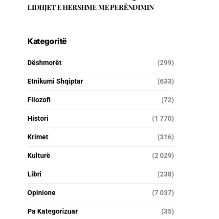
LIDHJET E HERSHME ME PERËNDIMIN
Kategoritë
Dëshmorët
(299)
Etnikumi Shqiptar
(633)
Filozofi
(72)
Histori
(1 770)
Krimet
(316)
Kulturë
(2 029)
Libri
(238)
Opinione
(7 037)
Pa Kategorizuar
(35)