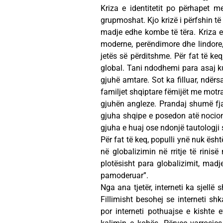
Kriza e identitetit po përhapet m
grupmoshat. Kjo krizë i përfshin të
madje edhe kombe të tëra. Kriza e 
moderne, perëndimore dhe lindore,
jetës së përditshme. Për fat të ke
global. Tani ndodhemi para asaj k
gjuhë amtare. Sot ka filluar, ndërs
familjet shqiptare fëmijët me motra
gjuhën angleze. Prandaj shumë fja
gjuha shqipe e posedon atë nocion 
gjuha e huaj ose ndonjë tautologji sh
Për fat të keq, populli ynë nuk ës
në globalizimin në rritje të rinis
plotësisht para globalizimit, madj
pamoderuar”.
Nga ana tjetër, interneti ka sjellë
Fillimisht besohej se interneti sh
por interneti pothuajse e kishte