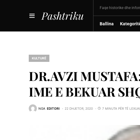
Faqe historike dhe info
Pashtriku
Ballina
Kategorit
KULTURË
DR.AVZI MUSTAFA
IME E BEKUAR SH
NGA
EDITORI
22 DHJETOR, 2020
7 MINUTA PËR TË LEXUA