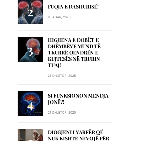
FUQIA E DASHURISË!
8 JANAR, 2026
HIGJIENA E DOBËT E
DHËMBËVE MUND TË
TKURRË QENDRËN E
KUJTESËS NË TRURIN
TUAJ!
21 DHJETOR, 2025
SI FUNKSIONON MENDJA
JONË?!
21 DHJETOR, 2025
DIOGJENI I VARFËR QË
NUK KISHTE NEVOJË PËR