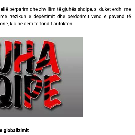
sjellë përparim dhe zhvillim të gjuhës shqipe, si duket erdhi me
l me rrezikun e depërtimit dhe përdorimit vend e pavend të
onë, kjo në dëm te fondit autokton.
e globalizimit