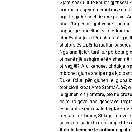
Gjatë shekullit të kaluar gjithsesi 
por me ardhjen e demokracisë e der
nga të gjithë anët deri në palcë. A
titull “Urgjenca gjuhësore”, botuar
hapur, që tingëllon si një kamb
plogështia jo vetëm shtetarët, polit
shqipfolësit, për ta ruajtur, pasuru
Nga ana tjetër, tani kur po bota gl
të hanë një ushqim e të vishen në n
të vegjël? A u kanoset zhdukja apo
mbrohet gjuha shqipe nga kjo pan
Duke folur për gjuhën e globaliz
teoricieni kroat Ante StamaÃ„â€¡ e 
lë gjuhën e tij amtare, bie në proz
ecim rrugëve dhe qendrave tregta
esperanto komerciale tregtare, ne 
tregtare në Tiranë, Shkup, Tetovë e
çervish të çuditshëm të anglishtes
A do të kemi në të ardhmen gjuh