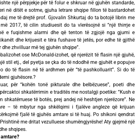
kishte një përpjekje për të folur e shkruar në gjuhën standarde,
i në ditët e sotme, gjuha letrare shqipe fillon të bastardohet
ndaj me të drejtë prof. Gjovalin Shkurtaj do ta botojë librin me
 më 2017, të cilin studiuesit do ta vlerësojnë si “një thirrje e
anë e fuqishme alarmi dhe që tenton të zgjojë nga gjumi e
ikanët dhe krijuesit e tëra fushave të jetës, por edhe të gjithë
ar dhe zhvilluar më tej gjuhën shqipe”.
obalizohet ose McDonald-izohet, që njerëzit të flasin një gjuhë,
jë stil etj., del pyetja se çka do të ndodhë me gjuhët e popujve
 do të flasin në të ardhmen për “të pashkolluarit”. Si do të
demi gjuhësore.?
uar, për “kohën tonë pikturale dhe belbëzuese”, poeti dhe
përcaktoi shkatërrimin e traditës me nostalgji poetike: “Kush e
ën shkatërruese të botës, prej andej në heshtjen njerëzore”. Ne
re – të mbytur nga shkëlqimi i fjalëve angleze që krijuan
kërkojmë fjalë të gjuhës amtare si të huaj. Po shikoni qendrat
 Prishtinë me dritat vezulluese shumëngjyrëshe! Aty gjejmë një
 dhe shqipes.
ë amtare?