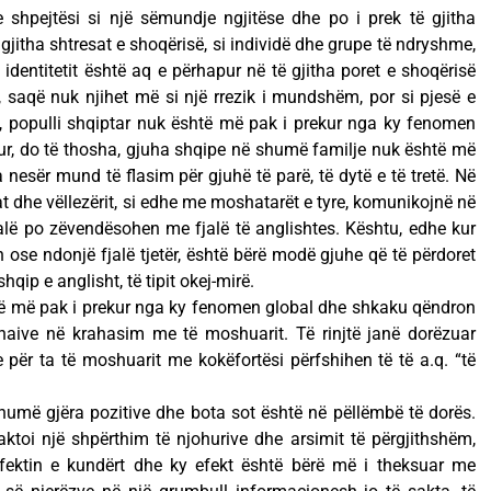
e shpejtësi si një sëmundje ngjitëse dhe po i prek të gjitha
 gjitha shtresat e shoqërisë, si individë dhe grupe të ndryshme,
identitetit është aq e përhapur në të gjitha poret e shoqërisë
 saqë nuk njihet më si një rrezik i mundshëm, por si pjesë e
q, populli shqiptar nuk është më pak i prekur nga ky fenomen
ur, do të thosha, gjuha shqipe në shumë familje nuk është më
a nesër mund të flasim për gjuhë të parë, të dytë e të tretë. Në
t dhe vëllezërit, si edhe me moshatarët e tyre, komunikojnë në
lë po zëvendësohen me fjalë të anglishtes. Kështu, edhe kur
ose ndonjë fjalë tjetër, është bërë modë gjuhe që të përdoret
qip e anglisht, të tipit okej-mirë.
htë më pak i prekur nga ky fenomen global dhe shkaku qëndron
ë naive në krahasim me të moshuarit. Të rinjtë janë dorëzuar
e për ta të moshuarit me kokëfortësi përfshihen të të a.q. “të
 shumë gjëra pozitive dhe bota sot është në pëllëmbë të dorës.
kaktoi një shpërthim të njohurive dhe arsimit të përgjithshëm,
 efektin e kundërt dhe ky efekt është bërë më i theksuar me