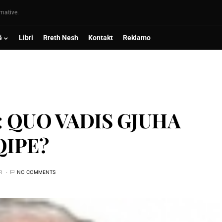
rmative.
ë
Libri
Rreth Nesh
Kontakt
Reklamo
: QUO VADIS GJUHA
QIPE?
R
NO COMMENTS