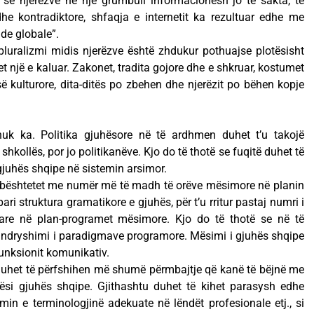
 së njerëzve në një grumbull informacionesh jo të sakta, të
he kontradiktore, shfaqja e internetit ka rezultuar edhe me
de globale”.
he pluralizmi midis njerëzve është zhdukur pothuajse plotësisht
 një e kaluar. Zakonet, tradita gojore dhe e shkruar, kostumet
së kulturore, dita-ditës po zbehen dhe njerëzit po bëhen kopje
e nuk ka. Politika gjuhësore në të ardhmen duhet t’u takojë
hkollës, por jo politikanëve. Kjo do të thotë se fuqitë duhet të
 gjuhës shqipe në sistemin arsimor.
 mbështetet me numër më të madh të orëve mësimore në planin
ri struktura gramatikore e gjuhës, për t’u rritur pastaj numri i
re në plan-programet mësimore. Kjo do të thotë se në të
 ndryshimi i paradigmave programore. Mësimi i gjuhës shqipe
funksionit komunikativ.
duhet të përfshihen më shumë përmbajtje që kanë të bëjnë me
ëndësi gjuhës shqipe. Gjithashtu duhet të kihet parasysh edhe
imin e terminologjinë adekuate në lëndët profesionale etj., si