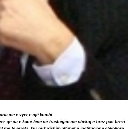
uria me e vyer e një kombi
er që na e kanë lënë në trashëgim me shekuj e brez pas brezi
t me të errëta, kur nuk kishim alfabet e institucione shkollore,