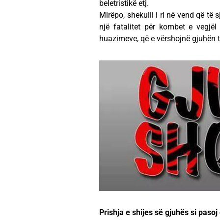
beletristikë etj.
Mirëpo, shekulli i ri në vend që të 
një fatalitet për kombet e vegjë
huazimeve, që e vërshojnë gjuhën t
Prishja e shijes së gjuhës si pasoj 