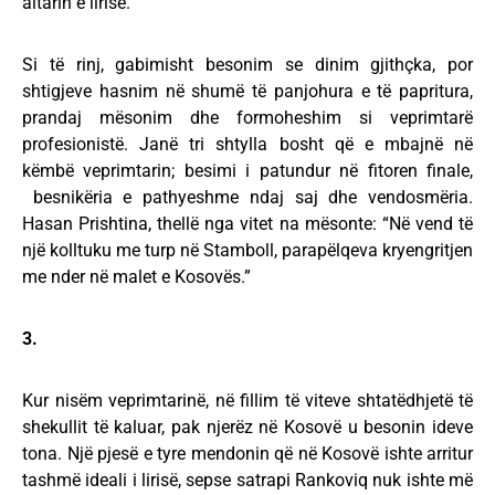
altarin e lirisë.
Si të rinj, gabimisht besonim se dinim gjithçka, por
shtigjeve hasnim në shumë të panjohura e të papritura,
prandaj mësonim dhe formoheshim si veprimtarë
profesionistë. Janë tri shtylla bosht që e mbajnë në
këmbë veprimtarin; besimi i patundur në fitoren finale,
besnikëria e pathyeshme ndaj saj dhe vendosmëria.
Hasan Prishtina, thellë nga vitet na mësonte: “Në vend të
një kolltuku me turp në Stamboll, parapëlqeva kryengritjen
me nder në malet e Kosovës.”
3.
Kur nisëm veprimtarinë, në fillim të viteve shtatëdhjetë të
shekullit të kaluar, pak njerëz në Kosovë u besonin ideve
tona. Një pjesë e tyre mendonin që në Kosovë ishte arritur
tashmë ideali i lirisë, sepse satrapi Rankoviq nuk ishte më