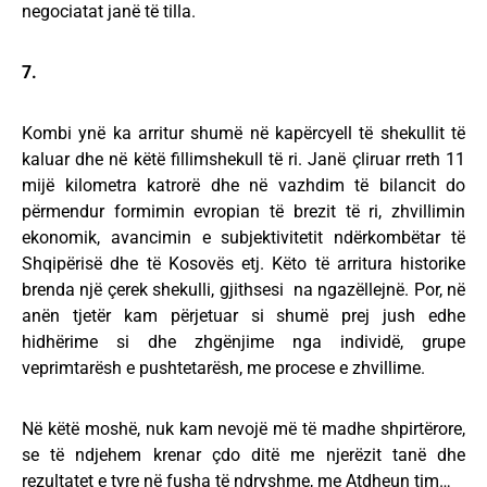
negociatat janë të tilla.
7.
Kombi ynë ka arritur shumë në kapërcyell të shekullit të
kaluar dhe në këtë fillimshekull të ri. Janë çliruar rreth 11
mijë kilometra katrorë dhe në vazhdim të bilancit do
përmendur formimin evropian të brezit të ri, zhvillimin
ekonomik, avancimin e subjektivitetit ndërkombëtar të
Shqipërisë dhe të Kosovës etj. Këto të arritura historike
brenda një çerek shekulli, gjithsesi na ngazëllejnë. Por, në
anën tjetër kam përjetuar si shumë prej jush edhe
hidhërime si dhe zhgënjime nga individë, grupe
veprimtarësh e pushtetarësh, me procese e zhvillime.
Në këtë moshë, nuk kam nevojë më të madhe shpirtërore,
se të ndjehem krenar çdo ditë me njerëzit tanë dhe
rezultatet e tyre në fusha të ndryshme, me Atdheun tim…