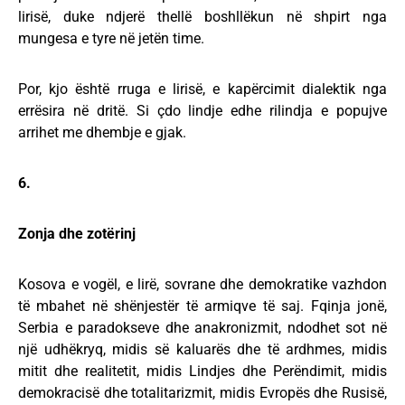
lirisë, duke ndjerë thellë boshllëkun në shpirt nga
mungesa e tyre në jetën time.
Por, kjo është rruga e lirisë, e kapërcimit dialektik nga
errësira në dritë. Si çdo lindje edhe rilindja e popujve
arrihet me dhembje e gjak.
6.
Zonja dhe zotërinj
Kosova e vogël, e lirë, sovrane dhe demokratike vazhdon
të mbahet në shënjestër të armiqve të saj. Fqinja jonë,
Serbia e paradokseve dhe anakronizmit, ndodhet sot në
një udhëkryq, midis së kaluarës dhe të ardhmes, midis
mitit dhe realitetit, midis Lindjes dhe Perëndimit, midis
demokracisë dhe totalitarizmit, midis Evropës dhe Rusisë,