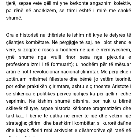
tjerë, sepse vetë qëllimi ynë kërkonte angazhim kolektiv,
pa rënë në anarkizëm, se trimi është i mirë me shokë
shumë.
Ora e historisë na thërriste të ishim në krye të detyrës të
çështjes kombëtare. Në përgjigje të saj, ne plot shend e
verë, si zogjtë e rosës u hodhëm në ujin e rrëmbyeshëm,
(më shumë nga vrulli rinor sesa nga pjekuria e
profesionalizmi i të formuarit); u hodhëm për të mësuar
artin e notit revolucionar nacional-çlirimtar. Me përpjekje i
zotëruam mësimet fillestare dhe bëmë, jo vetëm teorinë,
por edhe praktikën çlirimtare, ashtu siç thoshte Aristoteli
se shkenca e politikës përveç njohjes ka për qëllim edhe
veprimin. Ne kishim shumë dëshira, por nuk u bëmë
skllevër të tyre, sepse historia kërkonte pragmatizëm dhe
taktika… I bëmë të gjitha në emër të një dhe vetëm një
strategjie; çlirimi dhe bashkimi kombëtar, si kurorë dafine
dhe kapak floriri mbi arkivolet e dëshmorëve që ranë në