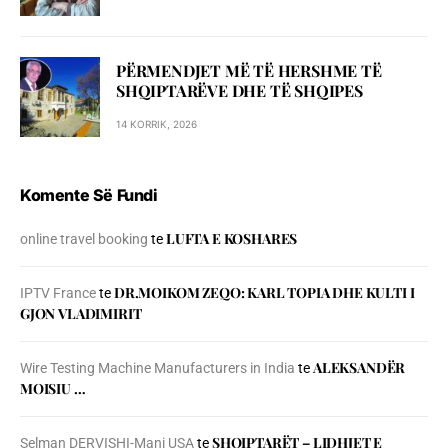
PËRMENDJET MË TË HERSHME TË
SHQIPTARËVE DHE TË SHQIPES
14 KORRIK, 2026
Komente Së Fundi
LUFTA E KOSHARES
online travel booking
te
DR.MOIKOM ZEQO: KARL TOPIA DHE KULTI I
IPTV France
te
GJON VLADIMIRIT
ALEKSANDËR
Wire Testing Machine Manufacturers in India
te
MOISIU …
SHQIPTARËT – LIDHJET E
Selman DERVISHI-Mani USA
te