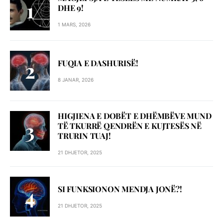
DHE 9!
1 MARS, 2026
FUQIA E DASHURISË!
8 JANAR, 2026
HIGJIENA E DOBËT E DHËMBËVE MUND
TË TKURRË QENDRËN E KUJTESËS NË
TRURIN TUAJ!
21 DHJETOR, 2025
SI FUNKSIONON MENDJA JONË?!
21 DHJETOR, 2025