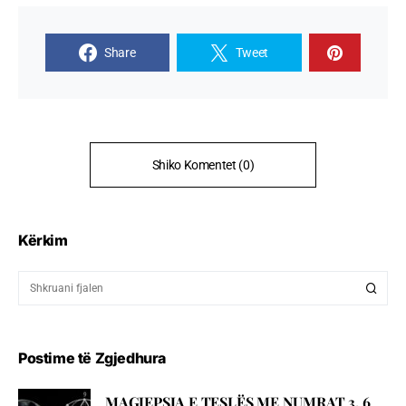
Share
Tweet
Shiko Komentet (0)
Kërkim
Postime të Zgjedhura
MAGJEPSJA E TESLËS ME NUMRAT 3, 6