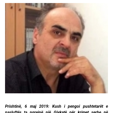
Prishtinë, 6 maj 2019: Kush i pengoi pushtetarët e
pasluftës ta ngrejnë një Gjykatë për krimet serbe në