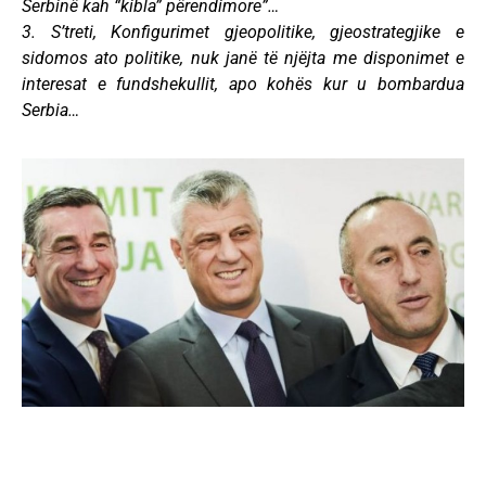
Serbinë kah “kibla” përendimore”…
3. S’treti, Konfigurimet gjeopolitike, gjeostrategjike e
sidomos ato politike, nuk janë të njëjta me disponimet e
interesat e fundshekullit, apo kohës kur u bombardua
Serbia…