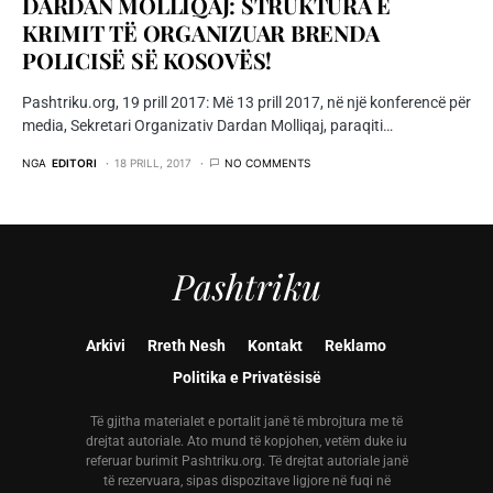
DARDAN MOLLIQAJ: STRUKTURA E
KRIMIT TË ORGANIZUAR BRENDA
POLICISË SË KOSOVËS!
Pashtriku.org, 19 prill 2017: Më 13 prill 2017, në një konferencë për
media, Sekretari Organizativ Dardan Molliqaj, paraqiti…
NGA
EDITORI
18 PRILL, 2017
NO COMMENTS
Pashtriku
Arkivi
Rreth Nesh
Kontakt
Reklamo
Politika e Privatësisë
Të gjitha materialet e portalit janë të mbrojtura me të
drejtat autoriale. Ato mund të kopjohen, vetëm duke iu
referuar burimit Pashtriku.org. Të drejtat autoriale janë
të rezervuara, sipas dispozitave ligjore në fuqi në