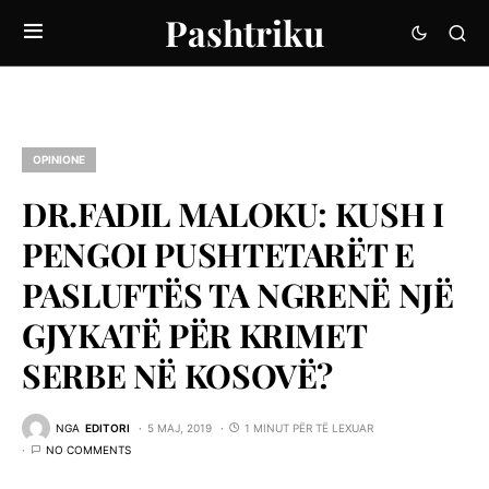
Pashtriku
OPINIONE
DR.FADIL MALOKU: KUSH I
PENGOI PUSHTETARËT E
PASLUFTËS TA NGRENË NJË
GJYKATË PËR KRIMET
SERBE NË KOSOVË?
NGA
EDITORI
5 MAJ, 2019
1 MINUT PËR TË LEXUAR
NO COMMENTS