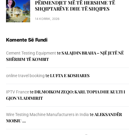
PËRMENDJET MË TË HERSHME TË
SHQIPTARËVE DHE TË SHQIPES
14 KORRIK, 2026
Komente Së Fundi
SALAJDIN BRAHA – NJЁ JETЁ NЁ
Cement Testing Equipment
te
SHЁRBIM TЁ KOMBIT
LUFTA E KOSHARES
online travel booking
te
DR.MOIKOM ZEQO: KARL TOPIA DHE KULTI I
IPTV France
te
GJON VLADIMIRIT
ALEKSANDËR
Wire Testing Machine Manufacturers in India
te
MOISIU …