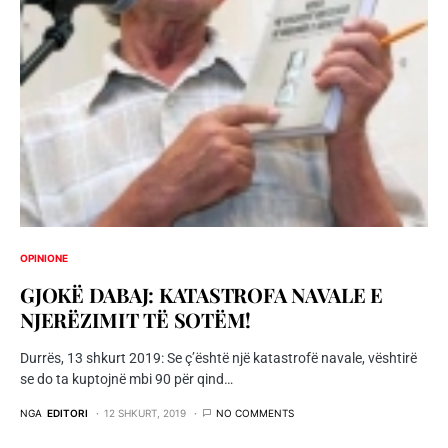
OPINIONE
GJOKË DABAJ: KATASTROFA NAVALE E
NJERËZIMIT TË SOTËM!
Durrës, 13 shkurt 2019: Se ç’është një katastrofë navale, vështirë
se do ta kuptojnë mbi 90 për qind…
NGA
EDITORI
12 SHKURT, 2019
NO COMMENTS