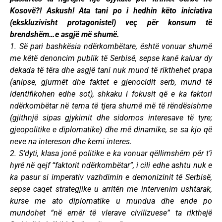
Kosovë?! Askush! Ata tani po i hedhin këto iniciativa
(ekskluzivisht protagoniste!) veç për konsum të
brendshëm…e asgjë më shumë.
1. Së pari bashkësia ndërkombëtare, është vonuar shumë
me këtë denoncim publik të Serbisë, sepse kanë kaluar dy
dekada të tëra dhe asgjë tani nuk mund të rikthehet prapa
(anipse, gjurmët dhe faktet e gjenocidit serb, mund të
identifikohen edhe sot), shkaku i fokusit që e ka faktori
ndërkombëtar në tema të tjera shumë më të rëndësishme
(gjithnjë sipas gjykimit dhe sidomos interesave të tyre;
gjeopolitike e diplomatike) dhe më dinamike, se sa kjo që
neve na intereson dhe kemi interes.
2. S’dyti, klasa jonë politike e ka vonuar qëllimshëm për t’i
hyrë në qejf “faktorit ndërkombëtar”, i cili edhe ashtu nuk e
ka pasur si imperativ vazhdimin e demonizinit të Serbisë,
sepse caqet strategjike u arritën me intervenim ushtarak,
kurse me ato diplomatike u mundua dhe ende po
mundohet “në emër të vlerave civilizuese” ta rikthejë