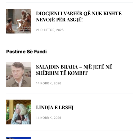
DIOGJENI I VARFËR QË NUK KISHTE
NEVOJË PËR ASGJË!
21 DHJETOR, 2025
Postime Së Fundi
SALAJDIN BRAHA – NJЁ JETЁ NЁ
SHЁRBIM TЁ KOMBIT
14 KORRIK, 2026
LINDJA E LRSHJ
14 KORRIK, 2026