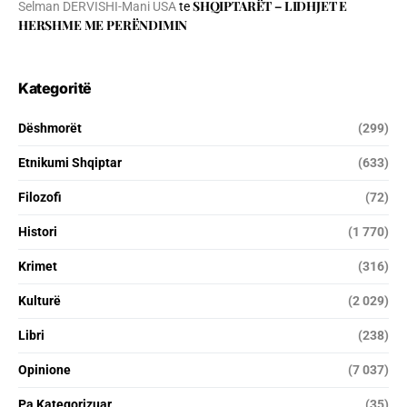
SHQIPTARËT – LIDHJET E
Selman DERVISHI-Mani USA
te
HERSHME ME PERËNDIMIN
Kategoritë
Dëshmorët
(299)
Etnikumi Shqiptar
(633)
Filozofi
(72)
Histori
(1 770)
Krimet
(316)
Kulturë
(2 029)
Libri
(238)
Opinione
(7 037)
Pa Kategorizuar
(35)