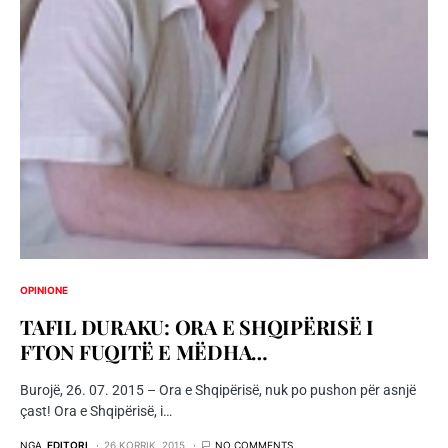
OPINIONE
TAFIL DURAKU: ORA E SHQIPËRISË I
FTON FUQITË E MËDHA…
Burojë, 26. 07. 2015 – Ora e Shqipërisë, nuk po pushon për asnjë
çast! Ora e Shqipërisë, i…
NGA
EDITORI
26 KORRIK, 2015
NO COMMENTS