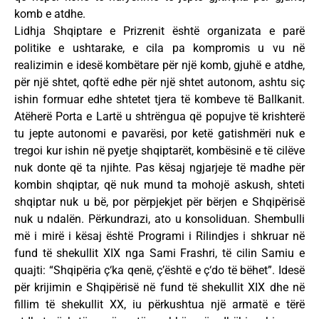
komb e atdhe.
Lidhja Shqiptare e Prizrenit është organizata e parë
politike e ushtarake, e cila pa kompromis u vu në
realizimin e idesë kombëtare për një komb, gjuhë e atdhe,
për një shtet, qoftë edhe për një shtet autonom, ashtu siç
ishin formuar edhe shtetet tjera të kombeve të Ballkanit.
Atëherë Porta e Lartë u shtrëngua që popujve të krishterë
tu jepte autonomi e pavarësi, por ketë gatishmëri nuk e
tregoi kur ishin në pyetje shqiptarët, kombësinë e të cilëve
nuk donte që ta njihte. Pas kësaj ngjarjeje të madhe për
kombin shqiptar, që nuk mund ta mohojë askush, shteti
shqiptar nuk u bë, por përpjekjet për bërjen e Shqipërisë
nuk u ndalën. Përkundrazi, ato u konsoliduan. Shembulli
më i mirë i kësaj është Programi i Rilindjes i shkruar në
fund të shekullit XIX nga Sami Frashri, të cilin Samiu e
quajti: “Shqipëria ç‘ka qenë, ç’është e ç‘do të bëhet”. Idesë
për krijimin e Shqipërisë në fund të shekullit XIX dhe në
fillim të shekullit XX, iu përkushtua një armatë e tërë