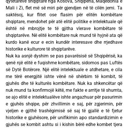
qytetarëve shqiptarë nga Kosova, Shqipëria, Maqedonia e
Mali i Zi, flet më së miri për gjendjen në të cilën jemi. Ta
saktësoj, kur flitet ose flasim për elitën kombëtare
shqiptare, mendohet për atë elitë politike e intelektuale që
është në mbrojtje te të gjitha vlerave kombëtare të
shqiptarëve. Në elitë kombëtare nuk mund të hyjnë ata që
kurdo kanë ecur e ecin kundër interesave dhe rrjedhave
historike e kulturore të shqiptarëve.
Nuk ka asnjë dyshim se pas pavarësisë së Shqipërisë, ka
qenë një elitë e fuqishme kombëtare, sidomos pas Luftës
së Dytë Botërore. Një elitë intelektuale e atdhetare, e cila
me tërë energjitë ishte vënë në shërbim të kombit, të
gjuhës dhe të kulturës kombëtare. Nuk ka shkencëtar që
nuk mund ta konfirmojë këtë, me fakte e arritje të shumta,
se ajo elitë e intelektualëve ishte angazhuar për pasurimin
e gjuhës shqipe, për zhvillimin e saj, për zgjerimin, për
vjeljen e gjithë trashëgimisë së saj të gjallë e të fjetur
historike e gjuhësore, për unifikimin apo standardizimin e
gjuhës se kombit ashtu si i kishin bërë edhe kombet tjera