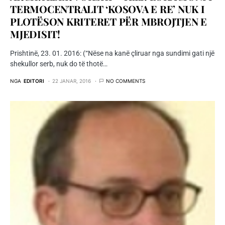
TERMOCENTRALIT ‘KOSOVA E RE’ NUK I
PLOTËSON KRITERET PËR MBROJTJEN E
MJEDISIT!
Prishtinë, 23. 01. 2016: (“Nëse na kanë çliruar nga sundimi gati një
shekullor serb, nuk do të thotë…
NGA
EDITORI
22 JANAR, 2016
NO COMMENTS