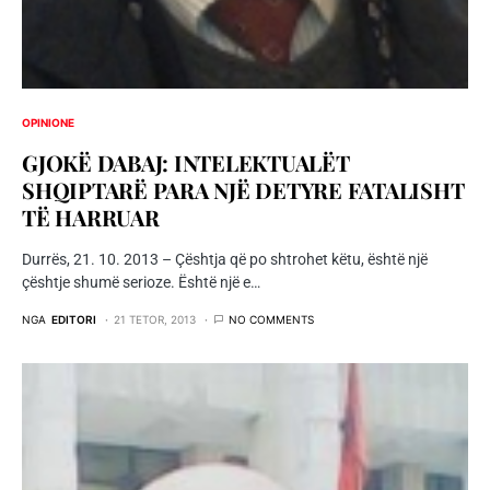
OPINIONE
GJOKË DABAJ: INTELEKTUALËT
SHQIPTARË PARA NJË DETYRE FATALISHT
TË HARRUAR
Durrës, 21. 10. 2013 – Çështja që po shtrohet këtu, është një
çështje shumë serioze. Është një e…
NGA
EDITORI
21 TETOR, 2013
NO COMMENTS