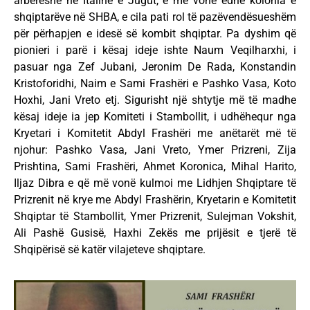
arbëreshe në Italinë e Jugut, e më vonë edhe kolonia e
shqiptarëve në SHBA, e cila pati rol të pazëvendësueshëm
për përhapjen e idesë së kombit shqiptar. Pa dyshim që
pionieri i parë i kësaj ideje ishte Naum Veqilharxhi, i
pasuar nga Zef Jubani, Jeronim De Rada, Konstandin
Kristoforidhi, Naim e Sami Frashëri e Pashko Vasa, Koto
Hoxhi, Jani Vreto etj. Sigurisht një shtytje më të madhe
kësaj ideje ia jep Komiteti i Stambollit, i udhëhequr nga
Kryetari i Komitetit Abdyl Frashëri me anëtarët më të
njohur: Pashko Vasa, Jani Vreto, Ymer Prizreni, Zija
Prishtina, Sami Frashëri, Ahmet Koronica, Mihal Harito,
Iljaz Dibra e që më vonë kulmoi me Lidhjen Shqiptare të
Prizrenit në krye me Abdyl Frashërin, Kryetarin e Komitetit
Shqiptar të Stambollit, Ymer Prizrenit, Sulejman Vokshit,
Ali Pashë Gusisë, Haxhi Zekës me prijësit e tjerë të
Shqipërisë së katër vilajeteve shqiptare.