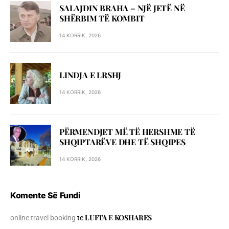
SALAJDIN BRAHA – NJЁ JETЁ NЁ
SHЁRBIM TЁ KOMBIT
14 KORRIK, 2026
LINDJA E LRSHJ
14 KORRIK, 2026
PËRMENDJET MË TË HERSHME TË
SHQIPTARËVE DHE TË SHQIPES
14 KORRIK, 2026
Komente Së Fundi
LUFTA E KOSHARES
online travel booking
te