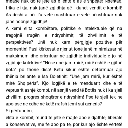
mbase nuk do të jetë as e lehtë e as e shpejtë! Ndërkaq,
frika e ikja, nuk janë zgjidhja që i duhet vendit e kombit!
As dëshira për t’u vetë mashtruar e vetë nënshtruar nuk
janë ndonjë zgjidhje!
A kemi elita kombëtare, politike e intelektuale që na
tregojnë rrugën e ndryshimit, të zhvillimit e të
perspektivës? Unë nuk kam përgjigje pozitive për
momentin! Pasi kërkesat e njeriut tonë janë minimizuar në
maksimum dhe orientuar në zgjidhje individuale e jo në
zgjidhje kolektive! “Nëse unë jam mirë, mirë është e gjithë
bota” po thonë disa! Këtu sikur është deformuar ajo
thënia brilante e Isa Boletinit: “Unë jam mirë, kur është
mirë Shqipëria”. Kjo logjikë e të menduarit dhe e të
vepruarit asnjë kombi, në asnjë vend të Botës nuk i ka sjell
zhvillim, progres shoqëror e ndryshim! Pse të sjell tek ne
apo pse ne edhe në ketë rrafsh jemi sui generis?
Si përfundim,
elita e kombit, mund të jetë e majtë apo e djathtë, liberale
a konservative, me fe apo pa te, por kur ajo është vërtetë