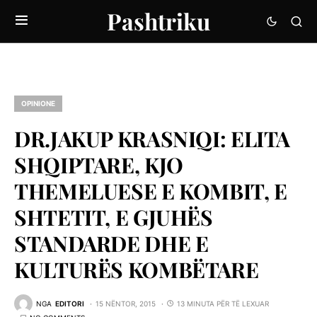
Pashtriku
OPINIONE
DR.JAKUP KRASNIQI: ELITA
SHQIPTARE, KJO
THEMELUESE E KOMBIT, E
SHTETIT, E GJUHËS
STANDARDE DHE E
KULTURËS KOMBËTARE
NGA
EDITORI
15 NËNTOR, 2015
13 MINUTA PËR TË LEXUAR