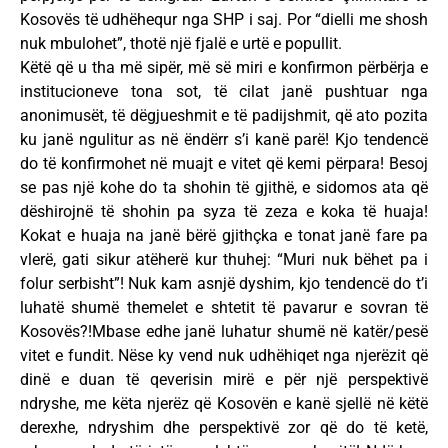
Kosovës të udhëhequr nga SHP i saj. Por “dielli me shosh
nuk mbulohet”, thotë një fjalë e urtë e popullit.
Këtë që u tha më sipër, më së miri e konfirmon përbërja e
institucioneve tona sot, të cilat janë pushtuar nga
anonimusët, të dëgjueshmit e të padijshmit, që ato pozita
ku janë ngulitur as në ëndërr s’i kanë parë! Kjo tendencë
do të konfirmohet në muajt e vitet që kemi përpara! Besoj
se pas një kohe do ta shohin të gjithë, e sidomos ata që
dëshirojnë të shohin pa syza të zeza e koka të huaja!
Kokat e huaja na janë bërë gjithçka e tonat janë fare pa
vlerë, gati sikur atëherë kur thuhej: “Muri nuk bëhet pa i
folur serbisht”! Nuk kam asnjë dyshim, kjo tendencë do t’i
luhatë shumë themelet e shtetit të pavarur e sovran të
Kosovës?!Mbase edhe janë luhatur shumë në katër/pesë
vitet e fundit. Nëse ky vend nuk udhëhiqet nga njerëzit që
dinë e duan të qeverisin mirë e për një perspektivë
ndryshe, me këta njerëz që Kosovën e kanë sjellë në këtë
derexhe, ndryshim dhe perspektivë zor që do të ketë,