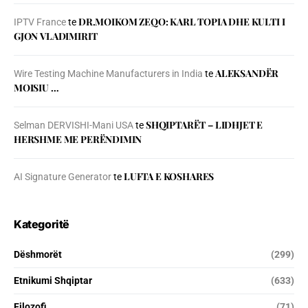
DR.MOIKOM ZEQO: KARL TOPIA DHE KULTI I
IPTV France
te
GJON VLADIMIRIT
ALEKSANDËR
Wire Testing Machine Manufacturers in India
te
MOISIU …
SHQIPTARËT – LIDHJET E
Selman DERVISHI-Mani USA
te
HERSHME ME PERËNDIMIN
LUFTA E KOSHARES
AI Signature Generator
te
Kategoritë
Dëshmorët
(299)
Etnikumi Shqiptar
(633)
Filozofi
(71)