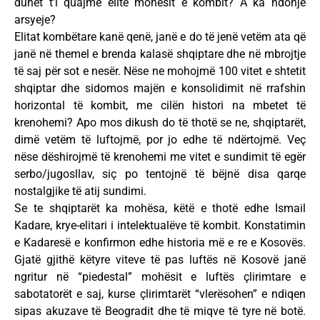
duhet t’i quajmë elitë mohësit e kombit? A ka ndonjë
arsyeje?
Elitat kombëtare kanë qenë, janë e do të jenë vetëm ata që
janë në themel e brenda kalasë shqiptare dhe në mbrojtje
të saj për sot e nesër. Nëse ne mohojmë 100 vitet e shtetit
shqiptar dhe sidomos majën e konsolidimit në rrafshin
horizontal të kombit, me cilën histori na mbetet të
krenohemi? Apo mos dikush do të thotë se ne, shqiptarët,
dimë vetëm të luftojmë, por jo edhe të ndërtojmë. Veç
nëse dëshirojmë të krenohemi me vitet e sundimit të egër
serbo/jugosllav, siç po tentojnë të bëjnë disa qarqe
nostalgjike të atij sundimi.
Se te shqiptarët ka mohësa, këtë e thotë edhe Ismail
Kadare, krye-elitari i intelektualëve të kombit. Konstatimin
e Kadaresë e konfirmon edhe historia më e re e Kosovës.
Gjatë gjithë këtyre viteve të pas luftës në Kosovë janë
ngritur në “piedestal” mohësit e luftës çlirimtare e
sabotatorët e saj, kurse çlirimtarët “vlerësohen” e ndiqen
sipas akuzave të Beogradit dhe të miqve të tyre në botë.