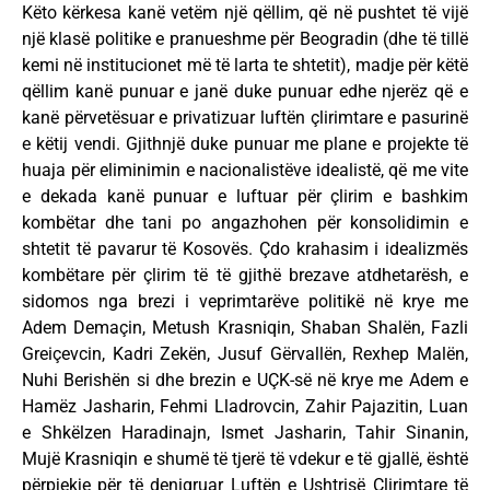
Këto kërkesa kanë vetëm një qëllim, që në pushtet të vijë
një klasë politike e pranueshme për Beogradin (dhe të tillë
kemi në institucionet më të larta te shtetit), madje për këtë
qëllim kanë punuar e janë duke punuar edhe njerëz që e
kanë përvetësuar e privatizuar luftën çlirimtare e pasurinë
e këtij vendi. Gjithnjë duke punuar me plane e projekte të
huaja për eliminimin e nacionalistëve idealistë, që me vite
e dekada kanë punuar e luftuar për çlirim e bashkim
kombëtar dhe tani po angazhohen për konsolidimin e
shtetit të pavarur të Kosovës. Çdo krahasim i idealizmës
kombëtare për çlirim të të gjithë brezave atdhetarësh, e
sidomos nga brezi i veprimtarëve politikë në krye me
Adem Demaçin, Metush Krasniqin, Shaban Shalën, Fazli
Greiçevcin, Kadri Zekën, Jusuf Gërvallën, Rexhep Malën,
Nuhi Berishën si dhe brezin e UÇK-së në krye me Adem e
Hamëz Jasharin, Fehmi Lladrovcin, Zahir Pajazitin, Luan
e Shkëlzen Haradinajn, Ismet Jasharin, Tahir Sinanin,
Mujë Krasniqin e shumë të tjerë të vdekur e të gjallë, është
përpjekje për të denigruar Luftën e Ushtrisë Çlirimtare të