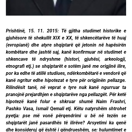
Prishtinë, 15. 11. 2015: Të gjitha studimet historike e
gjuhësore të shekullit XIX e XX, të shkencëtarëve të huaj
(evropianë) dhe atyre shqiptarë që jetonin në hapësirën
kombëtare dhe jashtë saj, kanë konfirmuar në studimet e
shkencave të ndryshme (histori, gjuhësi, arkeologji,
etnografi etj.) se shqiptarët e sotëm janë me origjinë ilire,
por ka edhe të atillë studiues, ndërkombëtarë e vendorë që
kanë ngritur edhe hipotezat e tyre për origjinën pellazge.
Rilindësit tanë, në veprat e tyre nuk kanë ngurruar ta
pranojnë prejardhjen e shqiptarëve nga pellazgët. Për ketë
hipotezë kanë folur e shkruar shumë Naim Frashri,
Pashko Vasa, Ismail Qemali etj. Këtu natyrshëm shtrohet
pyetja: pse më vonë përqendrimi u bë në tezën se
shqiptarët janë pasardhës të ilirëve? Arsyetimi ka qenë
dhe konsideroj që është i qëndrueshëm, se: hulumtimet e