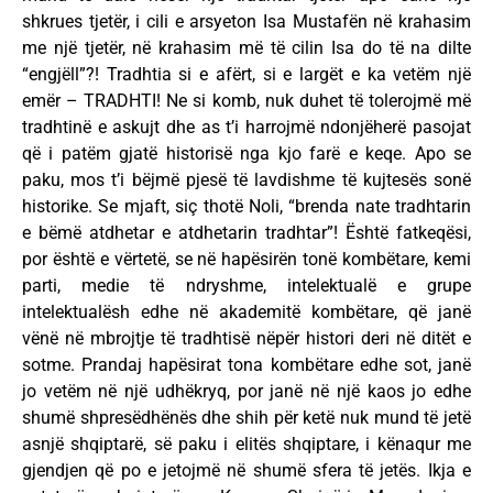
shkrues tjetër, i cili e arsyeton Isa Mustafën në krahasim
me një tjetër, në krahasim më të cilin Isa do të na dilte
“engjëll”?! Tradhtia si e afërt, si e largët e ka vetëm një
emër – TRADHTI! Ne si komb, nuk duhet të tolerojmë më
tradhtinë e askujt dhe as t’i harrojmë ndonjëherë pasojat
që i patëm gjatë historisë nga kjo farë e keqe. Apo se
paku, mos t’i bëjmë pjesë të lavdishme të kujtesës sonë
historike. Se mjaft, siç thotë Noli, “brenda nate tradhtarin
e bëmë atdhetar e atdhetarin tradhtar”! Është fatkeqësi,
por është e vërtetë, se në hapësirën tonë kombëtare, kemi
parti, medie të ndryshme, intelektualë e grupe
intelektualësh edhe në akademitë kombëtare, që janë
vënë në mbrojtje të tradhtisë nëpër histori deri në ditët e
sotme. Prandaj hapësirat tona kombëtare edhe sot, janë
jo vetëm në një udhëkryq, por janë në një kaos jo edhe
shumë shpresëdhënës dhe shih për ketë nuk mund të jetë
asnjë shqiptarë, së paku i elitës shqiptare, i kënaqur me
gjendjen që po e jetojmë në shumë sfera të jetës. Ikja e