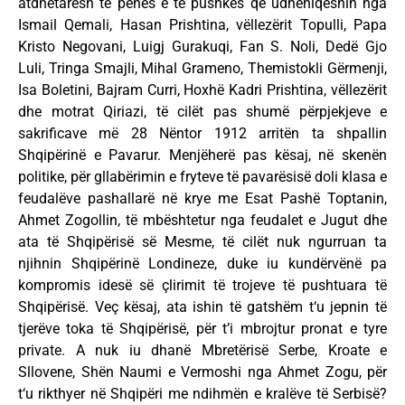
atdhetarësh të penës e të pushkës që udhëhiqeshin nga
Ismail Qemali, Hasan Prishtina, vëllezërit Topulli, Papa
Kristo Negovani, Luigj Gurakuqi, Fan S. Noli, Dedë Gjo
Luli, Tringa Smajli, Mihal Grameno, Themistokli Gërmenji,
Isa Boletini, Bajram Curri, Hoxhë Kadri Prishtina, vëllezërit
dhe motrat Qiriazi, të cilët pas shumë përpjekjeve e
sakrificave më 28 Nëntor 1912 arritën ta shpallin
Shqipërinë e Pavarur. Menjëherë pas kësaj, në skenën
politike, për gllabërimin e fryteve të pavarësisë doli klasa e
feudalëve pashallarë në krye me Esat Pashë Toptanin,
Ahmet Zogollin, të mbështetur nga feudalet e Jugut dhe
ata të Shqipërisë së Mesme, të cilët nuk ngurruan ta
njihnin Shqipërinë Londineze, duke iu kundërvënë pa
kompromis idesë së çlirimit të trojeve të pushtuara të
Shqipërisë. Veç kësaj, ata ishin të gatshëm t‘u jepnin të
tjerëve toka të Shqipërisë, për t’i mbrojtur pronat e tyre
private. A nuk iu dhanë Mbretërisë Serbe, Kroate e
Sllovene, Shën Naumi e Vermoshi nga Ahmet Zogu, për
t‘u rikthyer në Shqipëri me ndihmën e kralëve të Serbisë?