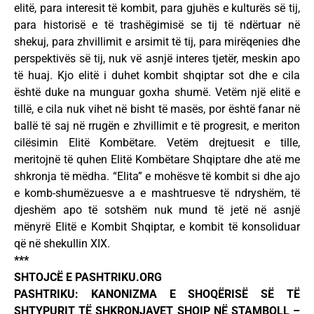
elitë, para interesit të kombit, para gjuhës e kulturës së tij,
para historisë e të trashëgimisë se tij të ndërtuar në
shekuj, para zhvillimit e arsimit të tij, para mirëqenies dhe
perspektivës së tij, nuk vë asnjë interes tjetër, meskin apo
të huaj. Kjo elitë i duhet kombit shqiptar sot dhe e cila
është duke na munguar goxha shumë. Vetëm një elitë e
tillë, e cila nuk vihet në bisht të masës, por është fanar në
ballë të saj në rrugën e zhvillimit e të progresit, e meriton
cilësimin Elitë Kombëtare. Vetëm drejtuesit e tille,
meritojnë të quhen Elitë Kombëtare Shqiptare dhe atë me
shkronja të mëdha. “Elita” e mohësve të kombit si dhe ajo
e komb-shumëzuesve a e mashtruesve të ndryshëm, të
djeshëm apo të sotshëm nuk mund të jetë në asnjë
mënyrë Elitë e Kombit Shqiptar, e kombit të konsoliduar
që në shekullin XIX.
***
SHTOJCË E PASHTRIKU.ORG
PASHTRIKU: KANONIZMA E SHOQËRISË SË TË
SHTYPURIT TË SHKRONJAVET SHQIP NË STAMBOLL –