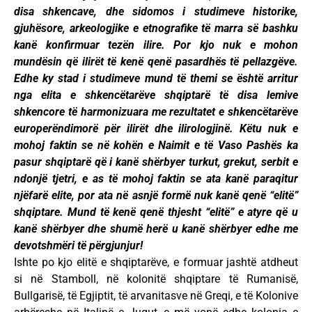
disa shkencave, dhe sidomos i studimeve historike,
gjuhësore, arkeologjike e etnografike të marra së bashku
kanë konfirmuar tezën ilire. Por kjo nuk e mohon
mundësin që ilirët të kenë qenë pasardhës të pellazgëve.
Edhe ky stad i studimeve mund të themi se është arritur
nga elita e shkencëtarëve shqiptarë të disa lemive
shkencore të harmonizuara me rezultatet e shkencëtarëve
europerëndimorë për ilirët dhe ilirologjinë. Këtu nuk e
mohoj faktin se në kohën e Naimit e të Vaso Pashës ka
pasur shqiptarë që i kanë shërbyer turkut, grekut, serbit e
ndonjë tjetri, e as të mohoj faktin se ata kanë paraqitur
njëfarë elite, por ata në asnjë formë nuk kanë qenë “elitë”
shqiptare. Mund të kenë qenë thjesht “elitë” e atyre që u
kanë shërbyer dhe shumë herë u kanë shërbyer edhe me
devotshmëri të përgjunjur!
Ishte po kjo elitë e shqiptarëve, e formuar jashtë atdheut
si në Stamboll, në kolonitë shqiptare të Rumanisë,
Bullgarisë, të Egjiptit, të arvanitasve në Greqi, e të Kolonive