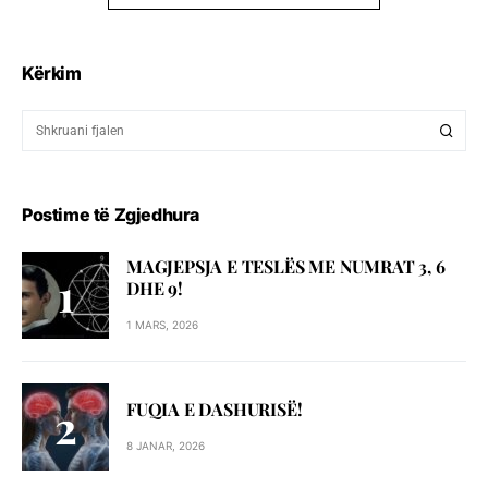
Kërkim
Postime të Zgjedhura
MAGJEPSJA E TESLËS ME NUMRAT 3, 6
DHE 9!
1 MARS, 2026
FUQIA E DASHURISË!
8 JANAR, 2026