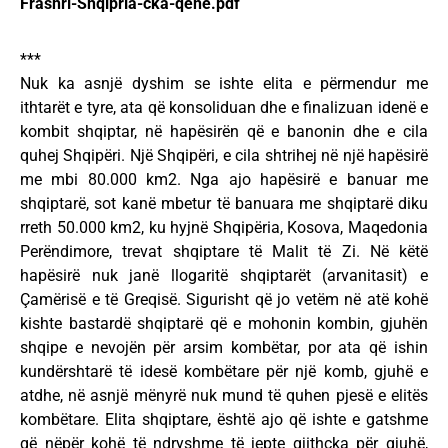
Frashri-Shqipria-cka-qene.pdf
***
Nuk ka asnjë dyshim se ishte elita e përmendur me
ithtarët e tyre, ata që konsoliduan dhe e finalizuan idenë e
kombit shqiptar, në hapësirën që e banonin dhe e cila
quhej Shqipëri. Një Shqipëri, e cila shtrihej në një hapësirë
me mbi 80.000 km2. Nga ajo hapësirë e banuar me
shqiptarë, sot kanë mbetur të banuara me shqiptarë diku
rreth 50.000 km2, ku hyjnë Shqipëria, Kosova, Maqedonia
Perëndimore, trevat shqiptare të Malit të Zi. Në këtë
hapësirë nuk janë llogaritë shqiptarët (arvanitasit) e
Çamërisë e të Greqisë. Sigurisht që jo vetëm në atë kohë
kishte bastardë shqiptarë që e mohonin kombin, gjuhën
shqipe e nevojën për arsim kombëtar, por ata që ishin
kundërshtarë të idesë kombëtare për një komb, gjuhë e
atdhe, në asnjë mënyrë nuk mund të quhen pjesë e elitës
kombëtare. Elita shqiptare, është ajo që ishte e gatshme
që nëpër kohë të ndryshme të jepte gjithçka për gjuhë,