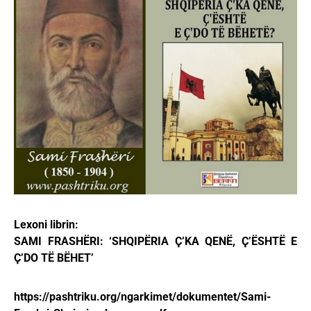
Lexoni librin:
SAMI FRASHËRI: ‘SHQIPËRIA Ҫ’KA QENË, Ҫ’ËSHTË E
Ҫ’DO TË BËHET’
https://pashtriku.org/ngarkimet/dokumentet/Sami-