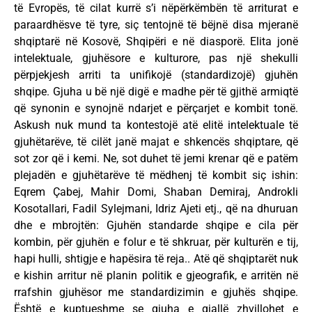
të Evropës, të cilat kurrë s’i nëpërkëmbën të arriturat e
paraardhësve të tyre, siç tentojnë të bëjnë disa mjeranë
shqiptarë në Kosovë, Shqipëri e në diasporë. Elita jonë
intelektuale, gjuhësore e kulturore, pas një shekulli
përpjekjesh arriti ta unifikojë (standardizojë) gjuhën
shqipe. Gjuha u bë një digë e madhe për të gjithë armiqtë
që synonin e synojnë ndarjet e përçarjet e kombit tonë.
Askush nuk mund ta kontestojë atë elitë intelektuale të
gjuhëtarëve, të cilët janë majat e shkencës shqiptare, që
sot zor që i kemi. Ne, sot duhet të jemi krenar që e patëm
plejadën e gjuhëtarëve të mëdhenj të kombit siç ishin:
Eqrem Çabej, Mahir Domi, Shaban Demiraj, Androkli
Kosotallari, Fadil Sylejmani, Idriz Ajeti etj., që na dhuruan
dhe e mbrojtën: Gjuhën standarde shqipe e cila për
kombin, për gjuhën e folur e të shkruar, për kulturën e tij,
hapi hulli, shtigje e hapësira të reja.. Atë që shqiptarët nuk
e kishin arritur në planin politik e gjeografik, e arritën në
rrafshin gjuhësor me standardizimin e gjuhës shqipe.
Është e kuptueshme se gjuha e gjallë zhvillohet e