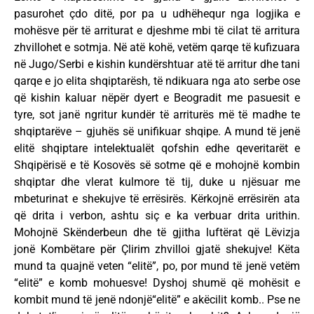
pasurohet çdo ditë, por pa u udhëhequr nga logjika e
mohësve për të arriturat e djeshme mbi të cilat të arritura
zhvillohet e sotmja. Në atë kohë, vetëm qarqe të kufizuara
në Jugo/Serbi e kishin kundërshtuar atë të arritur dhe tani
qarqe e jo elita shqiptarësh, të ndikuara nga ato serbe ose
që kishin kaluar nëpër dyert e Beogradit me pasuesit e
tyre, sot janë ngritur kundër të arriturës më të madhe te
shqiptarëve – gjuhës së unifikuar shqipe. A mund të jenë
elitë shqiptare intelektualët qofshin edhe qeveritarët e
Shqipërisë e të Kosovës së sotme që e mohojnë kombin
shqiptar dhe vlerat kulmore të tij, duke u njësuar me
mbeturinat e shekujve të errësirës. Kërkojnë errësirën ata
që drita i verbon, ashtu siç e ka verbuar drita urithin.
Mohojnë Skënderbeun dhe të gjitha luftërat që Lëvizja
jonë Kombëtare për Çlirim zhvilloi gjatë shekujve! Këta
mund ta quajnë veten “elitë”, po, por mund të jenë vetëm
“elitë” e komb mohuesve! Dyshoj shumë që mohësit e
kombit mund të jenë ndonjë“elitë” e akëcilit komb.. Pse ne