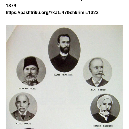
1879
https://pashtriku.org/?kat=47&shkrimi=1323