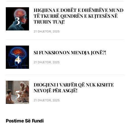
HIGJIENA E DOBËT E DHËMBËVE MUND
TË TKURRË QENDRËN E KUJTESËS NË
TRURIN TUAJ!
21 DHJETOR, 2025
SI FUNKSIONON MENDJA JONË?!
21 DHJETOR, 2025
DIOGJENI I VARFËR QË NUK KISHTE
NEVOJË PËR ASGJË!
21 DHJETOR, 2025
Postime Së Fundi