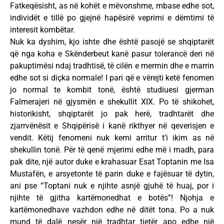
Fatkeqësisht, as në kohët e mëvonshme, mbase edhe sot,
individët e tillë po gjejnë hapësirë veprimi e dëmtimi të
interesit kombëtar.
Nuk ka dyshim, kjo ishte dhe është pasojë se shqiptarët
që nga koha e Skënderbeut kanë pasur tolerancë deri në
pakuptimësi ndaj tradhtisë, të cilën e merrnin dhe e marrin
edhe sot si diçka normale! I pari që e vërejti ketë fenomen
jo normal te kombit tonë, është studiuesi gjerman
Falmerajeri në gjysmën e shekullit XIX. Po të shikohet,
historikisht, shqiptarët jo pak herë, tradhtarët dhe
zjarrvënësit e Shqipërisë i kanë rikthyer në qeverisjen e
vendit. Këtij fenomeni nuk kemi arritur t’i ikim as në
shekullin tonë. Për të qenë mjerimi edhe më i madh, para
pak dite, një autor duke e krahasuar Esat Toptanin me Isa
Mustafën, e arsyetonte të parin duke e fajësuar të dytin,
ani pse “Toptani nuk e njihte asnjë gjuhë të huaj, por i
njihte të gjitha kartëmonedhat e botës”! Njohja e
kartëmonedhave vazhdon edhe në ditët tona. Po a nuk
mund të dalë nesër një tradhtar tjetër apo edhe një