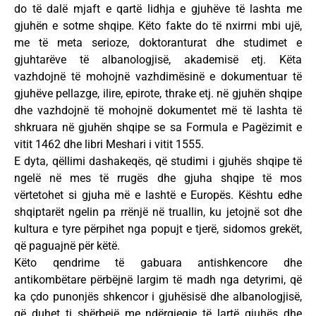
do të dalë mjaft e qartë lidhja e gjuhëve të lashta me
gjuhën e sotme shqipe. Këto fakte do të nxirrni mbi ujë,
me të meta serioze, doktoranturat dhe studimet e
gjuhtarëve të albanologjisë, akademisë etj. Këta
vazhdojnë të mohojnë vazhdimësinë e dokumentuar të
gjuhëve pellazge, ilire, epirote, thrake etj. në gjuhën shqipe
dhe vazhdojnë të mohojnë dokumentet më të lashta të
shkruara në gjuhën shqipe se sa Formula e Pagëzimit e
vitit 1462 dhe libri Meshari i vitit 1555.
E dyta, qëllimi dashakeqës, që studimi i gjuhës shqipe të
ngelë në mes të rrugës dhe gjuha shqipe të mos
vërtetohet si gjuha më e lashtë e Europës. Kështu edhe
shqiptarët ngelin pa rrënjë në truallin, ku jetojnë sot dhe
kultura e tyre përpihet nga popujt e tjerë, sidomos grekët,
që paguajnë për këtë.
Këto qendrime të gabuara antishkencore dhe
antikombëtare përbëjnë largim të madh nga detyrimi, që
ka çdo punonjës shkencor i gjuhësisë dhe albanologjisë,
që duhet ti shërbejë me ndërgjegje të lartë gjuhës dhe