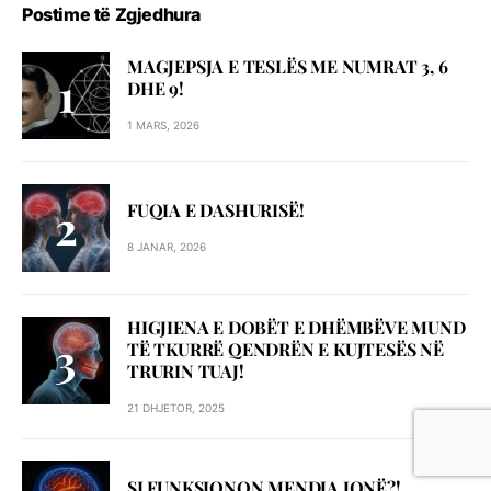
Postime të Zgjedhura
MAGJEPSJA E TESLËS ME NUMRAT 3, 6
DHE 9!
1 MARS, 2026
FUQIA E DASHURISË!
8 JANAR, 2026
HIGJIENA E DOBËT E DHËMBËVE MUND
TË TKURRË QENDRËN E KUJTESËS NË
TRURIN TUAJ!
21 DHJETOR, 2025
SI FUNKSIONON MENDJA JONË?!