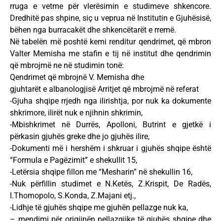
rruga e vetme për vlerësimin e studimeve shkencore.
Dredhitë pas shpine, siç u veprua në Institutin e Gjuhësisë,
bëhen nga burracakët dhe shkencëtarët e rremë.
Në tabelën më poshtë kemi renditur qendrimet, që mbron
Valter Memisha me stafin e tij në institut dhe qendrimin
që mbrojmë ne në studimin tonë:
Qendrimet që mbrojnë V. Memisha dhe
gjuhtarët e albanologjisë Arritjet që mbrojmë në referat
-Gjuha shqipe rrjedh nga ilirishtja, por nuk ka dokumente
shkrimore, ilirët nuk e njihnin shkrimin,
-Mbishkrimet në Durrës, Apolloni, Butrint e gjetkë i
përkasin gjuhës greke dhe jo gjuhës ilire,
-Dokumenti më i hershëm i shkruar i gjuhës shqipe është
“Formula e Pagëzimit” e shekullit 15,
-Letërsia shqipe fillon me “Mesharin” në shekullin 16,
-Nuk përfillin studimet e N.Ketës, Z.Krispit, De Radës,
I.Thomopolo, S.Konda, Z.Majani etj.,
-Lidhje të gjuhës shqipe me gjuhën pellazge nuk ka,
– mendimi për origjinën pellazgjike të gjuhës shqipe dhe