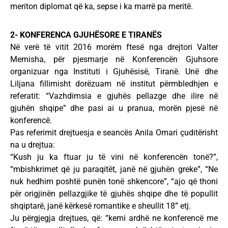
meriton diplomat që ka, sepse i ka marrë pa meritë.
2- KONFERENCA GJUHËSORE E TIRANËS
Në verë të vitit 2016 morëm ftesë nga drejtori Valter
Memisha, për pjesmarje në Konferencën Gjuhsore
organizuar nga Instituti i Gjuhësisë, Tiranë. Unë dhe
Liljana fillimisht dorëzuam në institut përmbledhjen e
referatit: “Vazhdimsia e gjuhës pellazge dhe ilire në
gjuhën shqipe” dhe pasi ai u pranua, morën pjesë në
konferencë.
Pas referimit drejtuesja e seancës Anila Omari çuditërisht
na u drejtua:
“Kush ju ka ftuar ju të vini në konferencën tonë?”,
“mbishkrimet që ju paraqitët, janë në gjuhën greke”, “Ne
nuk hedhim poshtë punën tonë shkencore”, “ajo që thoni
për origjinën pellazgjike të gjuhës shqipe dhe të popullit
shqiptarë, janë kërkesë romantike e sheullit 18” etj.
Ju përgjegja drejtues, që: “kemi ardhë ne konferencë me