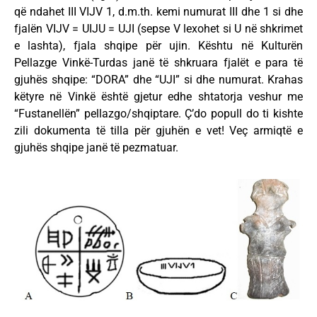
që ndahet III VIJV 1, d.m.th. kemi numurat III dhe 1 si dhe
fjalën VIJV = UIJU = UJI (sepse V lexohet si U në shkrimet
e lashta), fjala shqipe për ujin. Kështu në Kulturën
Pellazge Vinkë-Turdas janë të shkruara fjalët e para të
gjuhës shqipe: “DORA” dhe “UJI” si dhe numurat. Krahas
këtyre në Vinkë është gjetur edhe shtatorja veshur me
“Fustanellën” pellazgo/shqiptare. Ç’do popull do ti kishte
zili dokumenta të tilla për gjuhën e vet! Veç armiqtë e
gjuhës shqipe janë të pezmatuar.