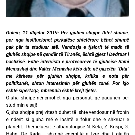
Golem, 11 dhjetor 2019: Për gjuhën shqipe flitet shumë,
por nga institucionet përkatëse shtetërore bëhet shumë
pak për ta studiuar atë. Vendosja e fjalorit të madh të
gjuhës shqipe në qendër të Tiranës, është gjest i lavdruar i
bashkisë. Edhe intervista e profesorëve të gjuhsisë Rami
Memushaj dhe Valter Memisha këto ditë në gazetën ”Dita”
me kërkesa për gjuhën shqipe, kritika e nota për
politikanët, shton interesimin për gjuhën tonë. Por kjo
është sipërfaqa, mbrendia është krejt tjetër.
Gjuha shqipe nënçmohet nga personat, që paguhen për
studimin e saj!
Gjuha shqipe prej vitesh duhet të ishte vendosur në fronin
e nderit si gjuha më e lashtë e folur dhe e shkruar e
planetit. Themeluesit e albanologjisë N. Keta, Z. Krispi, G.
Hahn, De Rada i shkrinë energjitë e tyre dhe i gjetën