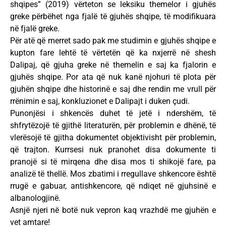
shqipes” (2019) vërteton se leksiku themelor i gjuhës
greke përbëhet nga fjalë të gjuhës shqipe, të modifikuara
në fjalë greke.
Për atë që merret sado pak me studimin e gjuhës shqipe e
kupton fare lehtë të vërtetën që ka nxjerrë në shesh
Dalipaj, që gjuha greke në themelin e saj ka fjalorin e
gjuhës shqipe. Por ata që nuk kanë njohuri të plota për
gjuhën shqipe dhe historinë e saj dhe rendin me vrull për
rrënimin e saj, konkluzionet e Dalipajt i duken çudi.
Punonjësi i shkencës duhet të jetë i ndershëm, të
shfrytëzojë të gjithë literaturën, për problemin e dhënë, të
vlerësojë të gjitha dokumentet objektivisht për problemin,
që trajton. Kurrsesi nuk pranohet disa dokumente ti
pranojë si të mirqena dhe disa mos ti shikojë fare, pa
analizë të thellë. Mos zbatimi i rregullave shkencore është
rrugë e gabuar, antishkencore, që ndiqet në gjuhsinë e
albanologjinë.
Asnjë njeri në botë nuk vepron kaq vrazhdë me gjuhën e
vet amtare!