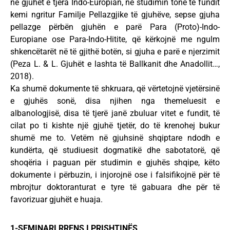
në gjuhët e tjera Indo-Europian, në studimin tonë të fundit
kemi ngritur Familje Pellazgjike të gjuhëve, sepse gjuha
pellazge përbën gjuhën e parë Para (Proto)-Indo-
Europiane ose Para-Indo-Hitite, që kërkojnë me ngulm
shkencëtarët në të gjithë botën, si gjuha e parë e njerzimit
(Peza L. & L. Gjuhët e lashta të Ballkanit dhe Anadollit…,
2018).
Ka shumë dokumente të shkruara, që vërtetojnë vjetërsinë
e gjuhës sonë, disa njihen nga themeluesit e
albanologjisë, disa të tjerë janë zbuluar vitet e fundit, të
cilat po ti kishte një gjuhë tjetër, do të krenohej bukur
shumë me to. Vetëm në gjuhsinë shqiptare ndodh e
kundërta, që studiuesit dogmatikë dhe sabotatorë, që
shoqëria i paguan për studimin e gjuhës shqipe, këto
dokumente i përbuzin, i injorojnë ose i falsifikojnë për të
mbrojtur doktoranturat e tyre të gabuara dhe për të
favorizuar gjuhët e huaja.
1-SEMINARI RRENS I PRISHTINËS