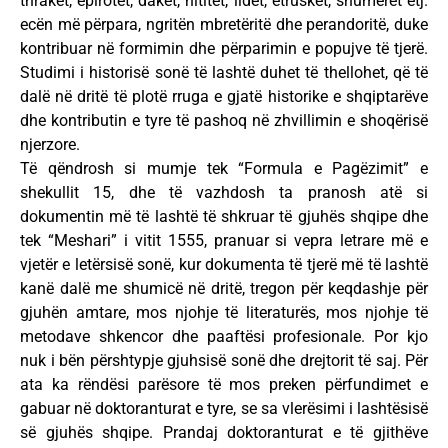
thrakët, epirotët, dakët, hititët, lidët, etruskët, shumerët etj.
ecën më përpara, ngritën mbretëritë dhe perandoritë, duke
kontribuar në formimin dhe përparimin e popujve të tjerë.
Studimi i historisë sonë të lashtë duhet të thellohet, që të
dalë në dritë të plotë rruga e gjatë historike e shqiptarëve
dhe kontributin e tyre të pashoq në zhvillimin e shoqërisë
njerzore.
Të qëndrosh si mumje tek “Formula e Pagëzimit” e
shekullit 15, dhe të vazhdosh ta pranosh atë si
dokumentin më të lashtë të shkruar të gjuhës shqipe dhe
tek “Meshari” i vitit 1555, pranuar si vepra letrare më e
vjetër e letërsisë sonë, kur dokumenta të tjerë më të lashtë
kanë dalë me shumicë në dritë, tregon për keqdashje për
gjuhën amtare, mos njohje të literaturës, mos njohje të
metodave shkencor dhe paaftësi profesionale. Por kjo
nuk i bën përshtypje gjuhsisë sonë dhe drejtorit të saj. Për
ata ka rëndësi parësore të mos preken përfundimet e
gabuar në doktoranturat e tyre, se sa vlerësimi i lashtësisë
së gjuhës shqipe. Prandaj doktoranturat e të gjithëve