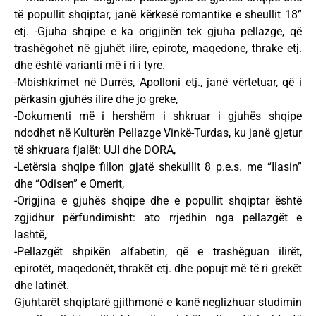
të popullit shqiptar, janë kërkesë romantike e sheullit 18”
etj. -Gjuha shqipe e ka origjinën tek gjuha pellazge, që
trashëgohet në gjuhët ilire, epirote, maqedone, thrake etj.
dhe është varianti më i ri i tyre.
-Mbishkrimet në Durrës, Apolloni etj., janë vërtetuar, që i
përkasin gjuhës ilire dhe jo greke,
-Dokumenti më i hershëm i shkruar i gjuhës shqipe
ndodhet në Kulturën Pellazge Vinkë-Turdas, ku janë gjetur
të shkruara fjalët: UJI dhe DORA,
-Letërsia shqipe fillon gjatë shekullit 8 p.e.s. me “Ilasin”
dhe “Odisen” e Omerit,
-Origjina e gjuhës shqipe dhe e popullit shqiptar është
zgjidhur përfundimisht: ato rrjedhin nga pellazgët e
lashtë,
-Pellazgët shpikën alfabetin, që e trashëguan ilirët,
epirotët, maqedonët, thrakët etj. dhe popujt më të ri grekët
dhe latinët.
Gjuhtarët shqiptarë gjithmonë e kanë neglizhuar studimin