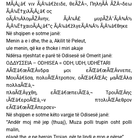
ΜÃ¡Â¿â€ νιν Ã¡Â¼â€žειδε, θεÃŽÂ¬, ΠηληÃÅ ÃŽÂ¬δεω
Ã¡Â¼Ë†χιλÃ¡Â¿â€ ος
οÃ¡Â½ÂλομÃŽÂ­νην, Ã¡Â¼Â£ μυρÃŽÂ¯Ã¡Â¾Â½
Ã¡Â¼Ë†χαιοÃ¡Â¿â€“ς Ã¡Â¼â€žλγεÃ¡Â¾Â½ Ã¡Â¼â€θηκε
Në shqipen e sotme janë:
Menin a e i dhe, the a, Akilit të Peleut,
ule menin, që ke e thoke i miri akaje
Ndërsa rrjeshtat e parë të Odisesë së Omerit janë:
ΟΔΔΥΣΣΕΙΑ – ODHISEA = ODH, UDH, UDHËTARI
ΑÃŒâ€œÃŒÂνδρα μοι εÃŒâ€œÃŒÂννεπε,
ΜουÃâ€šσα, πολυÃŒÂτροπον, οÃŒâ€ÃŒÂς μαÃŒÂλα
πολλαÃŒâ‚¬
πλαÃŒÂγχθη, εÃŒâ€œπειÃŒâ‚¬ ΤροιÃŒÂης
ιÃŒâ€εροÃŒâ‚¬ν πτολιÃŒÂεθρον
εÃŒâ€œÃŒÂπερσεν•
Në shqipen e sotme këto vargje të Odisesë janë:
“Andër moj më jep (thuaj), Muza polli trupin osht polli
malin,
plagë the, e pe heroin Trojan, për te lindi e rron e përse”.