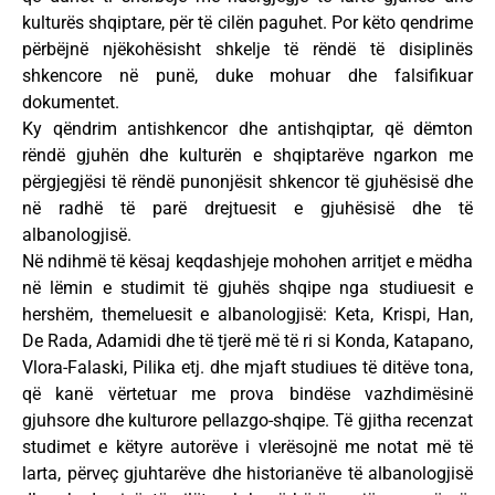
kulturës shqiptare, për të cilën paguhet. Por këto qendrime
përbëjnë njëkohësisht shkelje të rëndë të disiplinës
shkencore në punë, duke mohuar dhe falsifikuar
dokumentet.
Ky qëndrim antishkencor dhe antishqiptar, që dëmton
rëndë gjuhën dhe kulturën e shqiptarëve ngarkon me
përgjegjësi të rëndë punonjësit shkencor të gjuhësisë dhe
në radhë të parë drejtuesit e gjuhësisë dhe të
albanologjisë.
Në ndihmë të kësaj keqdashjeje mohohen arritjet e mëdha
në lëmin e studimit të gjuhës shqipe nga studiuesit e
hershëm, themeluesit e albanologjisë: Keta, Krispi, Han,
De Rada, Adamidi dhe të tjerë më të ri si Konda, Katapano,
Vlora-Falaski, Pilika etj. dhe mjaft studiues të ditëve tona,
që kanë vërtetuar me prova bindëse vazhdimësinë
gjuhsore dhe kulturore pellazgo-shqipe. Të gjitha recenzat
studimet e këtyre autorëve i vlerësojnë me notat më të
larta, përveç gjuhtarëve dhe historianëve të albanologjisë