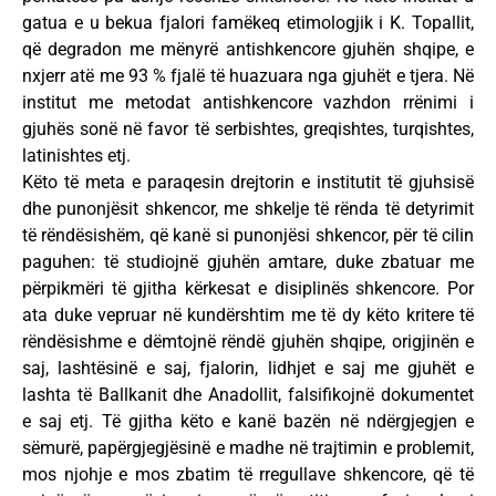
gatua e u bekua fjalori famëkeq etimologjik i K. Topallit,
që degradon me mënyrë antishkencore gjuhën shqipe, e
nxjerr atë me 93 % fjalë të huazuara nga gjuhët e tjera. Në
institut me metodat antishkencore vazhdon rrënimi i
gjuhës sonë në favor të serbishtes, greqishtes, turqishtes,
latinishtes etj.
Këto të meta e paraqesin drejtorin e institutit të gjuhsisë
dhe punonjësit shkencor, me shkelje të rënda të detyrimit
të rëndësishëm, që kanë si punonjësi shkencor, për të cilin
paguhen: të studiojnë gjuhën amtare, duke zbatuar me
përpikmëri të gjitha kërkesat e disiplinës shkencore. Por
ata duke vepruar në kundërshtim me të dy këto kritere të
rëndësishme e dëmtojnë rëndë gjuhën shqipe, origjinën e
saj, lashtësinë e saj, fjalorin, lidhjet e saj me gjuhët e
lashta të Ballkanit dhe Anadollit, falsifikojnë dokumentet
e saj etj. Të gjitha këto e kanë bazën në ndërgjegjen e
sëmurë, papërgjegjësinë e madhe në trajtimin e problemit,
mos njohje e mos zbatim të rregullave shkencore, që të