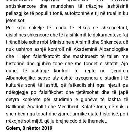
antishkencore dhe mundohen të rrëzojnë lashtësinë
pellazgjike të popullit tonë, autoktoninë e tij në truallin ku
jeton sot.
Për këto shkelje të rënda të etikës së shkencëtarit,
disiplinës shkencore dhe të falsifikimit të dokumenteve faj
i rëndë bie edhe mbi Ministrinë e Arsimit dhe Shkencës, që
nuk ushtron asnjë kontroll në Akademinë Albanologjike
dhe i lejon falsifikatorët dhe mashtruesit të tallen me
historinë dhe gjuhën tonë dhe me fondet e shtetit. Ajo
duhet të ushtrojë kontroll të rreptë në Qendrën
Albanologjike, sepse aty është kryeqendra e studimit të
kulturës sonë të lashtë, që fatkeqësisht nga njerzit pa
ndërgjegje po falsifikohet dhe tjetërsohet dhe të japë
detyra konkrete për studimin e gjuhëve të lashta të
Ballkanit, Anadollit dhe Mesdheut. Kalatë tona, që nuk u
shembën nga topat dhe zjarret armike gjatë historisë, po i
rrëxojnë sot mijtë, që ju brejnë çdo ditë themelet.
Golem, 8 nëntor 2019