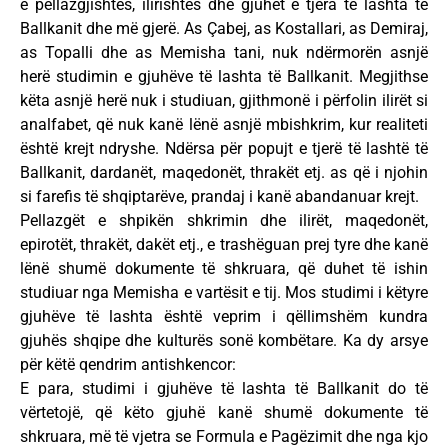
e pellazgjishtes, ilirishtes dhe gjuhët e tjera të lashta të
Ballkanit dhe më gjerë. As Çabej, as Kostallari, as Demiraj,
as Topalli dhe as Memisha tani, nuk ndërmorën asnjë
herë studimin e gjuhëve të lashta të Ballkanit. Megjithse
këta asnjë herë nuk i studiuan, gjithmonë i përfolin ilirët si
analfabet, që nuk kanë lënë asnjë mbishkrim, kur realiteti
është krejt ndryshe. Ndërsa për popujt e tjerë të lashtë të
Ballkanit, dardanët, maqedonët, thrakët etj. as që i njohin
si farefis të shqiptarëve, prandaj i kanë abandanuar krejt.
Pellazgët e shpikën shkrimin dhe ilirët, maqedonët,
epirotët, thrakët, dakët etj., e trashëguan prej tyre dhe kanë
lënë shumë dokumente të shkruara, që duhet të ishin
studiuar nga Memisha e vartësit e tij. Mos studimi i këtyre
gjuhëve të lashta është veprim i qëllimshëm kundra
gjuhës shqipe dhe kulturës sonë kombëtare. Ka dy arsye
për këtë qendrim antishkencor:
E para, studimi i gjuhëve të lashta të Ballkanit do të
vërtetojë, që këto gjuhë kanë shumë dokumente të
shkruara, më të vjetra se Formula e Pagëzimit dhe nga kjo