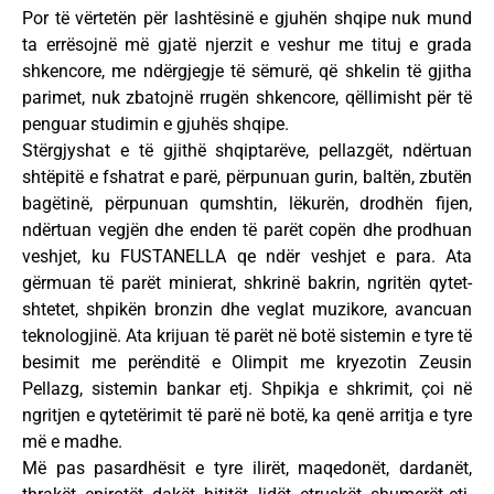
Por të vërtetën për lashtësinë e gjuhën shqipe nuk mund
ta errësojnë më gjatë njerzit e veshur me tituj e grada
shkencore, me ndërgjegje të sëmurë, që shkelin të gjitha
parimet, nuk zbatojnë rrugën shkencore, qëllimisht për të
penguar studimin e gjuhës shqipe.
Stërgjyshat e të gjithë shqiptarëve, pellazgët, ndërtuan
shtëpitë e fshatrat e parë, përpunuan gurin, baltën, zbutën
bagëtinë, përpunuan qumshtin, lëkurën, drodhën fijen,
ndërtuan vegjën dhe enden të parët copën dhe prodhuan
veshjet, ku FUSTANELLA qe ndër veshjet e para. Ata
gërmuan të parët minierat, shkrinë bakrin, ngritën qytet-
shtetet, shpikën bronzin dhe veglat muzikore, avancuan
teknologjinë. Ata krijuan të parët në botë sistemin e tyre të
besimit me perënditë e Olimpit me kryezotin Zeusin
Pellazg, sistemin bankar etj. Shpikja e shkrimit, çoi në
ngritjen e qytetërimit të parë në botë, ka qenë arritja e tyre
më e madhe.
Më pas pasardhësit e tyre ilirët, maqedonët, dardanët,