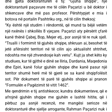
dhe gjeta doktoranturën e tij: “Gjuha shqipe”, një
doktoranturë paçavure me të cilën Paçarizi u bë doktor i
shkencave dhe më pas profesor. Përshtypjet e mia i
botova në portalin Pashtriku org., në të cilin theksoj:
“Ky është një studim i rëndomtë, që mund ta bëjë vetëm
një nxënës i shkollës 8 vjeçare. Paçarizi aty përsërit çfarë
kanë thënë Çabej, Bop, Mejer etj., por asnjë të re nuk sjell.
“Trualli i formimit të gjuhës shqipe, shkruan ai, besohet të
jetë afërsisht territori në të cilin ajo aktualisht shtrihet,
ndoshta me një zhvendosje kah veriu”. Kujt ja shet këto ky
studiues, kur të gjithë e dinë se Iliria, Dardania, Maqedonia
dhe Epiri, kanë folur gjuhën shqipe dhe kanë pasur një
territor shumë herë më të gjerë se sa kanë shqipfolësit
sot. Për dokument të parë të gjuhës shqipe ai pranon
“Formulën e Pagëzimit të vitit 1462”.
Me qendrimin e tij antishkecor, kundra dokumenteve, që e
afrojnë gjuhën shqipe me gjuhën e lashtë hitite, që i
përbuz pa asnjë recenzë, me mangësi serioze në
doktoranturë dhe sjellje arrogante, Rahman Paçarizi nuk i