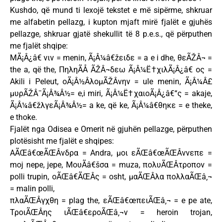
Kushdo, që mund ti lexojë tekstet e më sipërme, shkruar
me alfabetin pellazg, i kupton mjaft mirë fjalët e gjuhës
pellazge, shkruar gjatë shekullit të 8 p.e.s., që përputhen
me fjalët shqipe:
ΜÃ¡Â¿â€ νιν = menin, Ã¡Â¼â€žειδε = a e i dhe, θεÃŽÂ¬ =
the a, që the, ΠηληÃÅ ÃŽÂ¬δεω Ã¡Â¼Ë†χιλÃ¡Â¿â€ ος =
Akili i Peleut, οÃ¡Â½ÂλομÃŽÂ­νην = ule menin, Ã¡Â¼Â£
μυρÃŽÂ¯Ã¡Â¾Â½= e,i miri, Ã¡Â¼Ë†χαιοÃ¡Â¿â€“ς = akaje,
Ã¡Â¼â€žλγεÃ¡Â¾Â½= a ke, që ke, Ã¡Â¼â€θηκε = e theke,
e thoke.
Fjalët nga Odisea e Omerit në gjuhën pellazge, përputhen
plotësisht me fjalët e shqipes:
ΑÃŒâ€œÃŒÂνδρα = Andra, μοι εÃŒâ€œÃŒÂννεπε =
moj nepe, jepe, ΜουÃâ€šσα = muza, πολυÃŒÂτροπον =
polli trupin, οÃŒâ€ÃŒÂς = osht, μαÃŒÂλα πολλαÃŒâ‚¬
= malin polli,
πλαÃŒÂγχθη = plag the, εÃŒâ€œπειÃŒâ‚¬ = e pe ate,
ΤροιÃŒÂης ιÃŒâ€εροÃŒâ‚¬ν = heroin trojan,