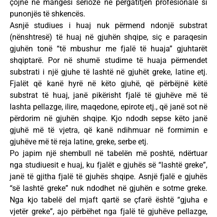
çojnë në mangësi serioze në përgatitjen profesionale si
punonjës të shkencës.
Asnjë studiues i huaj nuk përmend ndonjë substrat
(nënshtresë) të huaj në gjuhën shqipe, siç e paraqesin
gjuhën tonë “të mbushur me fjalë të huaja” gjuhtarët
shqiptarë. Por në shumë studime të huaja përmendet
substrati i një gjuhe të lashtë në gjuhët greke, latine etj.
Fjalët që kanë hyrë në këto gjuhë, që përbëjnë këtë
substrat të huaj, janë pikërisht fjalë të gjuhëve më të
lashta pellazge, ilire, maqedone, epirote etj., që janë sot në
përdorim në gjuhën shqipe. Kjo ndodh sepse këto janë
gjuhë më të vjetra, që kanë ndihmuar në formimin e
gjuhëve më të reja latine, greke, serbe etj.
Po japim një shembull në tabelën më poshtë, ndërtuar
nga studiuesit e huaj, ku fjalët e gjuhës së “lashtë greke”,
janë të gjitha fjalë të gjuhës shqipe. Asnjë fjalë e gjuhës
“së lashtë greke” nuk ndodhet në gjuhën e sotme greke.
Nga kjo tabelë del mjaft qartë se çfarë është “gjuha e
vjetër greke”, ajo përbëhet nga fjalë të gjuhëve pellazge,