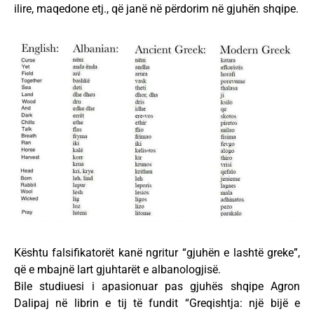
ilire, maqedone etj., që janë në përdorim në gjuhën shqipe.
Kështu falsifikatorët kanë ngritur “gjuhën e lashtë greke”,
që e mbajnë lart gjuhtarët e albanologjisë.
Bile studiuesi i apasionuar pas gjuhës shqipe Agron
Dalipaj në librin e tij të fundit “Greqishtja: një bijë e