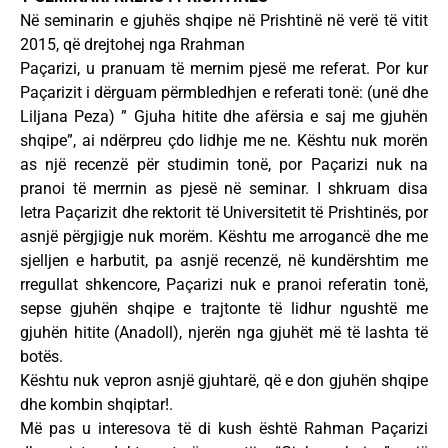
Në seminarin e gjuhës shqipe në Prishtinë në verë të vitit
2015, që drejtohej nga Rrahman
Paçarizi, u pranuam të mernim pjesë me referat. Por kur
Paçarizit i dërguam përmbledhjen e referati tonë: (unë dhe
Liljana Peza) ” Gjuha hitite dhe afërsia e saj me gjuhën
shqipe”, ai ndërpreu çdo lidhje me ne. Kështu nuk morën
as një recenzë për studimin tonë, por Paçarizi nuk na
pranoi të merrnin as pjesë në seminar. I shkruam disa
letra Paçarizit dhe rektorit të Universitetit të Prishtinës, por
asnjë përgjigje nuk morëm. Kështu me arrogancë dhe me
sjelljen e harbutit, pa asnjë recenzë, në kundërshtim me
rregullat shkencore, Paçarizi nuk e pranoi referatin tonë,
sepse gjuhën shqipe e trajtonte të lidhur ngushtë me
gjuhën hitite (Anadoll), njerën nga gjuhët më të lashta të
botës.
Kështu nuk vepron asnjë gjuhtarë, që e don gjuhën shqipe
dhe kombin shqiptar!.
Më pas u interesova të di kush është Rahman Paçarizi