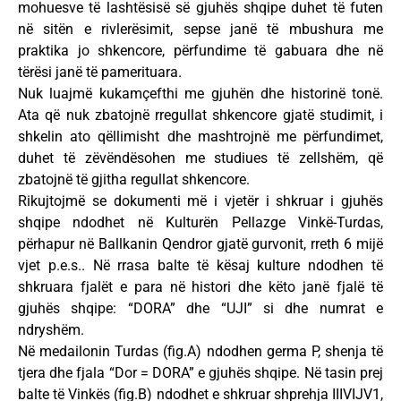
mohuesve të lashtësisë së gjuhës shqipe duhet të futen
në sitën e rivlerësimit, sepse janë të mbushura me
praktika jo shkencore, përfundime të gabuara dhe në
tërësi janë të pamerituara.
Nuk luajmë kukamçefthi me gjuhën dhe historinë tonë.
Ata që nuk zbatojnë rregullat shkencore gjatë studimit, i
shkelin ato qëllimisht dhe mashtrojnë me përfundimet,
duhet të zëvëndësohen me studiues të zellshëm, që
zbatojnë të gjitha regullat shkencore.
Rikujtojmë se dokumenti më i vjetër i shkruar i gjuhës
shqipe ndodhet në Kulturën Pellazge Vinkë-Turdas,
përhapur në Ballkanin Qendror gjatë gurvonit, rreth 6 mijë
vjet p.e.s.. Në rrasa balte të kësaj kulture ndodhen të
shkruara fjalët e para në histori dhe këto janë fjalë të
gjuhës shqipe: “DORA” dhe “UJI” si dhe numrat e
ndryshëm.
Në medailonin Turdas (fig.A) ndodhen germa P, shenja të
tjera dhe fjala “Dor = DORA” e gjuhës shqipe. Në tasin prej
balte të Vinkës (fig.B) ndodhet e shkruar shprehja IIIVIJV1,