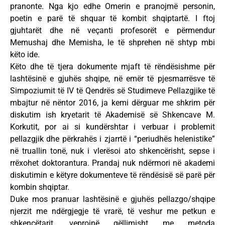
pranonte. Nga kjo edhe Omerin e pranojmë personin,
poetin e parë të shquar të kombit shqiptartë. I ftoj
gjuhtarët dhe në veçanti profesorët e përmendur
Memushaj dhe Memisha, le të shprehen në shtyp mbi
këto ide.
Këto dhe të tjera dokumente mjaft të rëndësishme për
lashtësinë e gjuhës shqipe, në emër të pjesmarrësve të
Simpoziumit të IV të Qendrës së Studimeve Pellazgjike të
mbajtur në nëntor 2016, ja kemi dërguar me shkrim për
diskutim ish kryetarit të Akademisë së Shkencave M.
Korkutit, por ai si kundërshtar i verbuar i problemit
pellazgjik dhe përkrahës i zjarrtë i “periudhës helenistike”
në truallin tonë, nuk i vlerësoi ato shkencërisht, sepse i
rrëxohet doktorantura. Prandaj nuk ndërmori në akademi
diskutimin e këtyre dokumenteve të rëndësisë së parë për
kombin shqiptar.
Duke mos pranuar lashtësinë e gjuhës pellazgo/shqipe
njerzit me ndërgjegje të vrarë, të veshur me petkun e
shkencëtarit, veprojnë qëllimisht me metoda