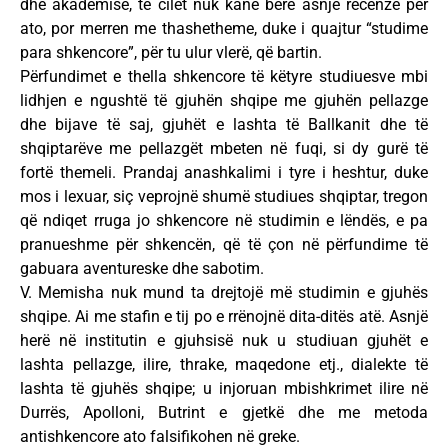
dhe akademisë, të cilët nuk kanë bërë asnjë recenzë për
ato, por merren me thashetheme, duke i quajtur “studime
para shkencore”, për tu ulur vlerë, që bartin.
Përfundimet e thella shkencore të këtyre studiuesve mbi
lidhjen e ngushtë të gjuhën shqipe me gjuhën pellazge
dhe bijave të saj, gjuhët e lashta të Ballkanit dhe të
shqiptarëve me pellazgët mbeten në fuqi, si dy gurë të
fortë themeli. Prandaj anashkalimi i tyre i heshtur, duke
mos i lexuar, siç veprojnë shumë studiues shqiptar, tregon
që ndiqet rruga jo shkencore në studimin e lëndës, e pa
pranueshme për shkencën, që të çon në përfundime të
gabuara aventureske dhe sabotim.
V. Memisha nuk mund ta drejtojë më studimin e gjuhës
shqipe. Ai me stafin e tij po e rrënojnë dita-ditës atë. Asnjë
herë në institutin e gjuhsisë nuk u studiuan gjuhët e
lashta pellazge, ilire, thrake, maqedone etj., dialekte të
lashta të gjuhës shqipe; u injoruan mbishkrimet ilire në
Durrës, Apolloni, Butrint e gjetkë dhe me metoda
antishkencore ato falsifikohen në greke.