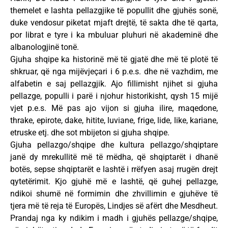
themelet e lashta pellazgjike të popullit dhe gjuhës sonë,
duke vendosur piketat mjaft drejtë, të sakta dhe të qarta,
por librat e tyre i ka mbuluar pluhuri në akademinë dhe
albanologjinë tonë.
Gjuha shqipe ka historinë më të gjatë dhe më të plotë të
shkruar, që nga mijëvjeçari i 6 p.e.s. dhe në vazhdim, me
alfabetin e saj pellazgjik. Ajo fillimisht njihet si gjuha
pellazge, populli i parë i njohur historikisht, qysh 15 mijë
vjet p.e.s. Më pas ajo vijon si gjuha ilire, maqedone,
thrake, epirote, dake, hitite, luviane, frige, lide, like, kariane,
etruske etj. dhe sot mbijeton si gjuha shqipe.
Gjuha pellazgo/shqipe dhe kultura pellazgo/shqiptare
janë dy mrekullitë më të mëdha, që shqiptarët i dhanë
botës, sepse shqiptarët e lashtë i rrëfyen asaj rrugën drejt
qytetërimit. Kjo gjuhë më e lashtë, që guhej pellazge,
ndikoi shumë në formimin dhe zhvillimin e gjuhëve të
tjera më të reja të Europës, Lindjes së afërt dhe Mesdheut.
Prandaj nga ky ndikim i madh i gjuhës pellazge/shqipe,