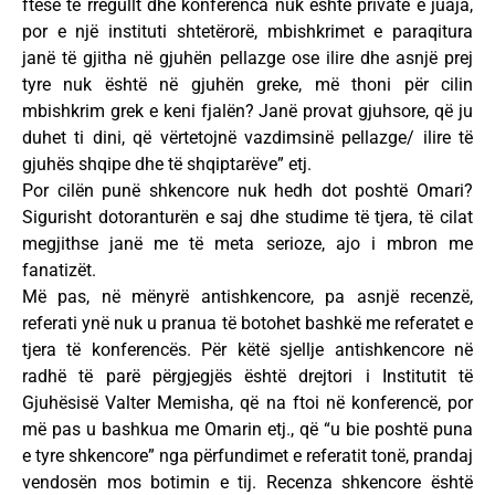
ftesë të rregullt dhe konferenca nuk është private e juaja,
por e një instituti shtetërorë, mbishkrimet e paraqitura
janë të gjitha në gjuhën pellazge ose ilire dhe asnjë prej
tyre nuk është në gjuhën greke, më thoni për cilin
mbishkrim grek e keni fjalën? Janë provat gjuhsore, që ju
duhet ti dini, që vërtetojnë vazdimsinë pellazge/ ilire të
gjuhës shqipe dhe të shqiptarëve” etj.
Por cilën punë shkencore nuk hedh dot poshtë Omari?
Sigurisht dotoranturën e saj dhe studime të tjera, të cilat
megjithse janë me të meta serioze, ajo i mbron me
fanatizët.
Më pas, në mënyrë antishkencore, pa asnjë recenzë,
referati ynë nuk u pranua të botohet bashkë me referatet e
tjera të konferencës. Për këtë sjellje antishkencore në
radhë të parë përgjegjës është drejtori i Institutit të
Gjuhësisë Valter Memisha, që na ftoi në konferencë, por
më pas u bashkua me Omarin etj., që “u bie poshtë puna
e tyre shkencore” nga përfundimet e referatit tonë, prandaj
vendosën mos botimin e tij. Recenza shkencore është