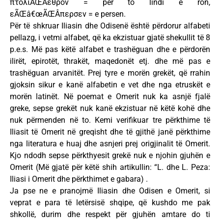
πτολιÃŒÂεθρον = për to lindi e ron,
εÃŒâ€œÃŒÂπερσεν = e persen.
Për të shkruar Iliasin dhe Odisenë është përdorur alfabeti
pellazg, i vetmi alfabet, që ka ekzistuar gjatë shekullit të 8
p.e.s. Më pas këtë alfabet e trashëguan dhe e përdorën
ilirët, epirotët, thrakët, maqedonët etj. dhe më pas e
trashëguan arvanitët. Prej tyre e morën grekët, që rrahin
gjoksin sikur e kanë alfabetin e vet dhe nga etruskët e
morën latinët. Në poemat e Omerit nuk ka asnjë fjalë
greke, sepse grekët nuk kanë ekzistuar në këtë kohë dhe
nuk përmenden në to. Kemi verifikuar tre përkthime të
Iliasit të Omerit në greqisht dhe të gjithë janë përkthime
nga literatura e huaj dhe asnjeri prej origjinalit të Omerit.
Kjo ndodh sepse përkthyesit grekë nuk e njohin gjuhën e
Omerit (Më gjatë për këtë shih artikullin: “L. dhe L. Peza:
Iliasi i Omerit dhe përkthimet e gabara) .
Ja pse ne e pranojmë Iliasin dhe Odisen e Omerit, si
veprat e para të letërsisë shqipe, që kushdo me pak
shkollë, durim dhe respekt për gjuhën amtare do ti