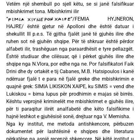
Vetëm një shembull po sjell këtu, se si janë falsifikuar
mbishkrimet tona. Mbishkrimi ilir
“
”/FEMIA HYJNERON,
HAJRE/ është gjetur në Apolloni dhe është datuar i
shekullit III p.e.s. Të gjitha fjalët janë të gjuhës ilire dhe
ruhen sot në gjuhën shqipe. Për të shkruar është përdor
alfabeti ilir, trashëguan nga paraardhësit e tyre pellazgët.
Është studiuar dhe cilësuar, që i përket gjuhës ilire dhe
shqipe nga N.Vlora, por edhe nga ne. Por falsifikatori Faik
Drini dhe dy ortakët e tij Cabanes, M.B. Hatsipoulos i kanë
ndërruar fjalë t e para në fjalë greke dhe mbishkrimin e
quajnë grek: SIMIA LIKISKON XAIPE, ku SIMIS = vend dhe
Lukiskou = bima lupus për prodhimin e majas së birrës.
Kështu veprojnë kriminelët me mbishkrimet e gjuhës ilire,
për ti paraqitur ilirët analfabetë dhe këto falsifikime i
hajnë leshkot e gjuhësisë sonë, drejtuar nga V. Memisha.
Nga ky institut, me metoda antishkencore, përbuzen
dokumentet për lashtësinë e shqipes dhe literatura
përkatëse pa asnjë recenzë shkencore. Në këtë institut u