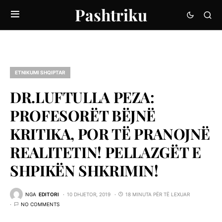
Pashtriku
ETNIKUMI SHQIPTAR
DR.LUFTULLA PEZA:
PROFESORËT BËJNË
KRITIKA, POR TË PRANOJNË
REALITETIN! PELLAZGËT E
SHPIKËN SHKRIMIN!
NGA
EDITORI
10 DHJETOR, 2019
18 MINUTA PËR TË LEXUAR
NO COMMENTS