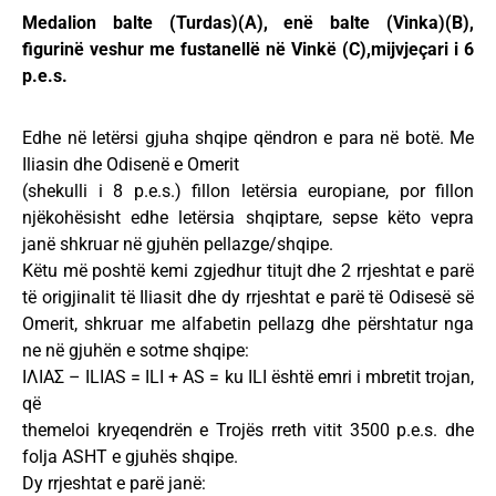
Medalion balte (Turdas)(A), enë balte (Vinka)(B),
figurinë veshur me fustanellë në Vinkë (C),mijvjeçari i 6
p.e.s.
Edhe në letërsi gjuha shqipe qëndron e para në botë. Me
Iliasin dhe Odisenë e Omerit
(shekulli i 8 p.e.s.) fillon letërsia europiane, por fillon
njëkohësisht edhe letërsia shqiptare, sepse këto vepra
janë shkruar në gjuhën pellazge/shqipe.
Këtu më poshtë kemi zgjedhur titujt dhe 2 rrjeshtat e parë
të origjinalit të Iliasit dhe dy rrjeshtat e parë të Odisesë së
Omerit, shkruar me alfabetin pellazg dhe përshtatur nga
ne në gjuhën e sotme shqipe:
ΙΛΙΑΣ – ILIAS = ILI + AS = ku ILI është emri i mbretit trojan,
që
themeloi kryeqendrën e Trojës rreth vitit 3500 p.e.s. dhe
folja ASHT e gjuhës shqipe.
Dy rrjeshtat e parë janë: