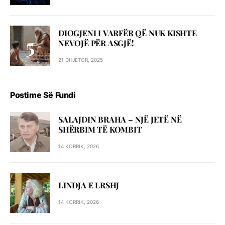
DIOGJENI I VARFËR QË NUK KISHTE
NEVOJË PËR ASGJË!
21 DHJETOR, 2025
Postime Së Fundi
SALAJDIN BRAHA – NJЁ JETЁ NЁ
SHЁRBIM TЁ KOMBIT
14 KORRIK, 2026
LINDJA E LRSHJ
14 KORRIK, 2026