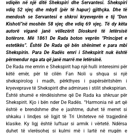
vdiqën në një ditë Shekspiri dhe Servantesi. Shekspiri
vdiq 52 vjeç dhe mbyll (për të hapur) gjithçka. Dhe të
mendosh se Servantesi e shkroi kryeveprën e tij “Don
Kishoti”në moshën 58 vjeç dhe vdiq 69 vjeç. Të dy këta
autorë viganë janë vëllezërit Dioskurë të letërsisë
botërore. Më 1861 De Rada boton veprën “Principet e
estetikës”. Është De Rada që bën shënimet e para mbi
Shekspirin. Para De Radës emri i Shekspirit nuk është
përmendur nga ata që janë marrë me letërsinë.
De Rada me emrin e Shekspirit hap një hulli interesimi për
këtë emër, për të cilën Fan Noli u shqua si një
shekspirolog i madh, përkthyes i papërsëritshëm i
kryeveprave të Shekspirit dhe admirues i stilit shekspirian.
Është shumë e rëndësishme që De Rada ka shkruar për
Shekspirit. Kjo i bën nder De Radës. “Harmonia në art që
është e brendshme dhe e jashtme, duhet të merret si
shkaku i lindjes së ligjit të Tri Uniteteve në tragjedinë
klasike. Ky ligj është luftuar si armik i vërtetë. Ndërsa
duhet të vlerësohej si kulmi më i lartë në rrugën e