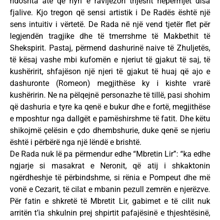
ndoshta atë që hyn e ravijëzon thjesht nëpërmjet disa
fjalive. Kjo tregon që sensi artistik i De Radës është një
sens intuitiv i vërtetë. De Rada në një vend tjetër flet për
legjendën tragjike dhe të tmerrshme të Makbethit të
Shekspirit. Pastaj, përmend dashurinë naive të Zhuljetës,
të kësaj vashe mbi kufomën e njeriut të gjakut të saj, të
kushëririt, shfajëson një njeri të gjakut të huaj që ajo e
dashuronte (Romeon) megjithëse ky i kishte vrarë
kushëririn. Ne na pëlqejnë personazhe të tillë, pasi shohim
që dashuria e tyre ka qenë e bukur dhe e fortë, megjithëse
e mposhtur nga dallgët e pamëshirshme të fatit. Dhe këtu
shikojmë çelësin e çdo dhembshurie, duke qenë se njeriu
është i përbërë nga një lëndë e brishtë.
De Rada nuk lë pa përmendur edhe “Mbretin Lir”: “ka edhe
ngjarje si masakrat e Neronit, që atij i shkaktonin
ngërdheshje të përbindshme, si rënia e Pompeut dhe më
vonë e Cezarit, të cilat e mbanin pezull zemrën e njerëzve.
Për fatin e shkretë të Mbretit Lir, gabimet e të cilit nuk
arritën t’ia shkulnin prej shpirtit pafajësinë e thjeshtësinë,