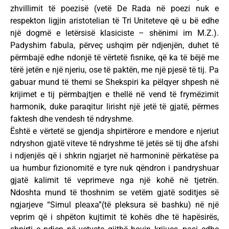
zhvillimit të poezisë (vetë De Rada në poezi nuk e
respekton ligjin aristotelian të Tri Uniteteve që u bë edhe
një dogmë e letërsisë klasiciste – shënimi im M.Z.).
Padyshim fabula, përveç ushqim për ndjenjën, duhet të
përmbajë edhe ndonjë të vërtetë fisnike, që ka të bëjë me
tërë jetën e një njeriu, ose të paktën, me një pjesë të tij. Pa
gabuar mund të themi se Shekspiri ka pëlqyer shpesh në
krijimet e tij përmbajtjen e thellë në vend të frymëzimit
harmonik, duke paraqitur lirisht një jetë të gjatë, përmes
faktesh dhe vendesh të ndryshme.
Është e vërtetë se gjendja shpirtërore e mendore e njeriut
ndryshon gjatë viteve të ndryshme të jetës së tij dhe afshi
i ndjenjës që i shkrin ngjarjet në harmoninë përkatëse pa
ua humbur fizionomitë e tyre nuk qëndron i pandryshuar
gjatë kalimit të veprimeve nga një kohë në tjetrën.
Ndoshta mund të thoshnim se vetëm gjatë soditjes së
ngjarjeve “Simul pleaxa”(të pleksura së bashku) në një
veprim që i shpëton kujtimit të kohës dhe të hapësirës,