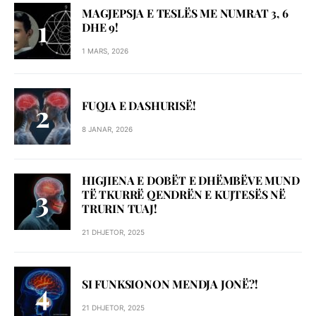
MAGJEPSJA E TESLËS ME NUMRAT 3, 6
DHE 9!
1 MARS, 2026
FUQIA E DASHURISË!
8 JANAR, 2026
HIGJIENA E DOBËT E DHËMBËVE MUND
TË TKURRË QENDRËN E KUJTESËS NË
TRURIN TUAJ!
21 DHJETOR, 2025
SI FUNKSIONON MENDJA JONË?!
21 DHJETOR, 2025