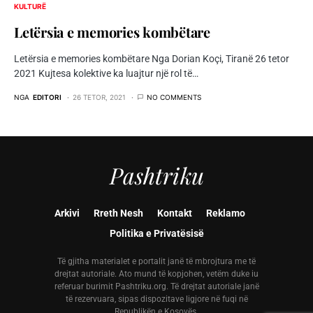
KULTURË
Letërsia e memories kombëtare
Letërsia e memories kombëtare Nga Dorian Koçi, Tiranë 26 tetor
2021 Kujtesa kolektive ka luajtur një rol të…
NGA
EDITORI
26 TETOR, 2021
NO COMMENTS
Pashtriku
Arkivi
Rreth Nesh
Kontakt
Reklamo
Politika e Privatësisë
Të gjitha materialet e portalit janë të mbrojtura me të
drejtat autoriale. Ato mund të kopjohen, vetëm duke iu
referuar burimit Pashtriku.org. Të drejtat autoriale janë
të rezervuara, sipas dispozitave ligjore në fuqi në
Republikën e Kosovës.