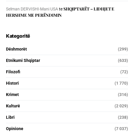
SHQIPTARËT – LIDHJET E
Selman DERVISHI-Mani USA
te
HERSHME ME PERËNDIMIN
Kategoritë
Dëshmorët
(299)
Etnikumi Shqiptar
(633)
Filozofi
(72)
Histori
(1 770)
Krimet
(316)
Kulturë
(2 029)
Libri
(238)
Opinione
(7 037)