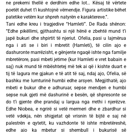
ne prekemi thellë e derdhim edhe lot… Kësaj të vërtete
poetët duhet t’i kushtojnë vëmendje. Figura artistike bëhet
patetike vetëm kur shpreh natyrën e karaktereve.”.
Tani edhe kreu i tragjedive “Hamleti”. De Rada shënon:
“Edhe pikëllimi, gjithashtu si një hënë e zbehtë mund t’i
japë bukuri dhe shpirtit të njeriut. Ofelia, pasi u lajmërua
nga i ati se i biri i mbretit (Hamleti), të cilin ajo e
dashuronte marrëzisht, e gënjente ngaqë ishte nga familje
mbretërore, pasi mbeti jetime (kur Hamleti e vret babain e
saj) nuk mund të mbështetej më tek ai që i kishte duart e
tij të lagura me gjakun e të atit të saj, ndaj ajo, Ofelia, së
bashku me lumturinë humbi edhe arsyen. Megjithatë, ajo
mbeti e bukur dhe e adhuruar, sepse mendjen e humbi
sepse nuk gjeti më dashurinë e besën, që shpresonte se
do t’i gjente dhe prandaj u largua nga rrethi i njerëzve.
Edhe Niobea, e ngrirë si vetë mermeri dhe e zbardhur si
vetë vdekja, nën shigjetat që vrisnin të bijtë e saj në
palestrën e qytetit, ku vazhdonte të ishte mbretëreshë,
edhe ajo ka mbetur si shembull i bukurisë së