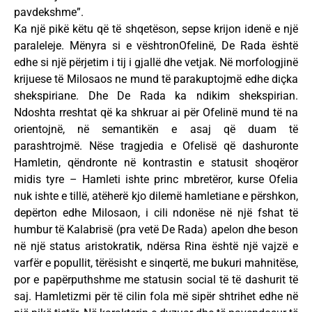
pavdekshme”.
Ka një pikë këtu që të shqetëson, sepse krijon idenë e një
paraleleje. Mënyra si e vështronOfelinë, De Rada është
edhe si një përjetim i tij i gjallë dhe vetjak. Në morfologjinë
krijuese të Milosaos ne mund të parakuptojmë edhe diçka
shekspiriane. Dhe De Rada ka ndikim shekspirian.
Ndoshta rreshtat që ka shkruar ai për Ofelinë mund të na
orientojnë, në semantikën e asaj që duam të
parashtrojmë. Nëse tragjedia e Ofelisë që dashuronte
Hamletin, qëndronte në kontrastin e statusit shoqëror
midis tyre – Hamleti ishte princ mbretëror, kurse Ofelia
nuk ishte e tillë, atëherë kjo dilemë hamletiane e përshkon,
depërton edhe Milosaon, i cili ndonëse në një fshat të
humbur të Kalabrisë (pra vetë De Rada) apelon dhe beson
në një status aristokratik, ndërsa Rina është një vajzë e
varfër e popullit, tërësisht e sinqertë, me bukuri mahnitëse,
por e papërputhshme me statusin social të të dashurit të
saj. Hamletizmi për të cilin fola më sipër shtrihet edhe në