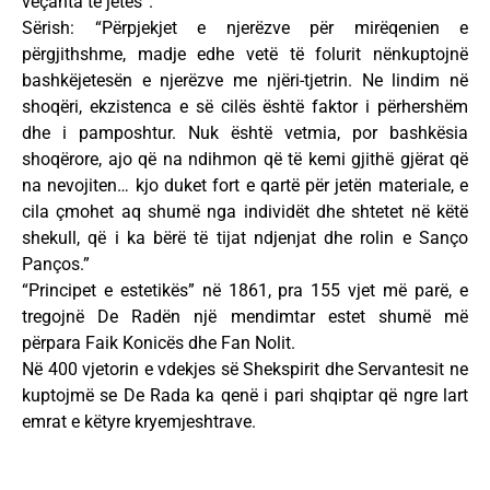
veçanta të jetës”.
Sërish: “Përpjekjet e njerëzve për mirëqenien e
përgjithshme, madje edhe vetë të folurit nënkuptojnë
bashkëjetesën e njerëzve me njëri-tjetrin. Ne lindim në
shoqëri, ekzistenca e së cilës është faktor i përhershëm
dhe i pamposhtur. Nuk është vetmia, por bashkësia
shoqërore, ajo që na ndihmon që të kemi gjithë gjërat që
na nevojiten… kjo duket fort e qartë për jetën materiale, e
cila çmohet aq shumë nga individët dhe shtetet në këtë
shekull, që i ka bërë të tijat ndjenjat dhe rolin e Sanço
Panços.”
“Principet e estetikës” në 1861, pra 155 vjet më parë, e
tregojnë De Radën një mendimtar estet shumë më
përpara Faik Konicës dhe Fan Nolit.
Në 400 vjetorin e vdekjes së Shekspirit dhe Servantesit ne
kuptojmë se De Rada ka qenë i pari shqiptar që ngre lart
emrat e këtyre kryemjeshtrave.