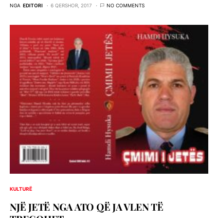
NGA
EDITORI
6 QERSHOR, 2017
NO COMMENTS
KULTURË
NJË JETË NGA ATO QË JA VLEN TË