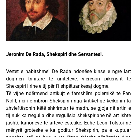
Jeronim De Rada, Shekspiri dhe Servantesi.
Vërtet e habitshme! De Rada ndonëse kinse e ngre lart
dogmën trinitare të uniteteve, vlerëson pikërisht te
Shekspiri lirinë e tij për t’i shpëtuar kësaj dogme.
Të vijnë ndërmend artikujt e famshëm polemikë të Fan
Nolit, i cili e mbron Shekspirin nga kritikët që kërkonin ta
zhvleftësonin këtë shkrimtar të madh, se gjoja në artin e
tij nuk ka rregulla dhe rregullsia shekspiriane në art ishte
jashtë kanoneve të arteve estetike. Edhe Leon Tolstoi në
mënyrë groteske e ka goditur Shekspirin, pa e kuptuar