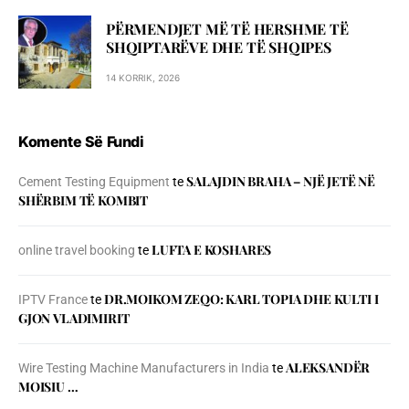
PËRMENDJET MË TË HERSHME TË
SHQIPTARËVE DHE TË SHQIPES
14 KORRIK, 2026
Komente Së Fundi
SALAJDIN BRAHA – NJЁ JETЁ NЁ
Cement Testing Equipment
te
SHЁRBIM TЁ KOMBIT
LUFTA E KOSHARES
online travel booking
te
DR.MOIKOM ZEQO: KARL TOPIA DHE KULTI I
IPTV France
te
GJON VLADIMIRIT
ALEKSANDËR
Wire Testing Machine Manufacturers in India
te
MOISIU …