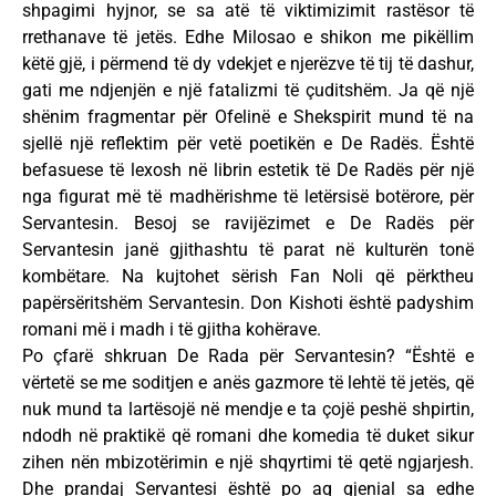
shpagimi hyjnor, se sa atë të viktimizimit rastësor të
rrethanave të jetës. Edhe Milosao e shikon me pikëllim
këtë gjë, i përmend të dy vdekjet e njerëzve të tij të dashur,
gati me ndjenjën e një fatalizmi të çuditshëm. Ja që një
shënim fragmentar për Ofelinë e Shekspirit mund të na
sjellë një reflektim për vetë poetikën e De Radës. Është
befasuese të lexosh në librin estetik të De Radës për një
nga figurat më të madhërishme të letërsisë botërore, për
Servantesin. Besoj se ravijëzimet e De Radës për
Servantesin janë gjithashtu të parat në kulturën tonë
kombëtare. Na kujtohet sërish Fan Noli që përktheu
papërsëritshëm Servantesin. Don Kishoti është padyshim
romani më i madh i të gjitha kohërave.
Po çfarë shkruan De Rada për Servantesin? “Është e
vërtetë se me soditjen e anës gazmore të lehtë të jetës, që
nuk mund ta lartësojë në mendje e ta çojë peshë shpirtin,
ndodh në praktikë që romani dhe komedia të duket sikur
zihen nën mbizotërimin e një shqyrtimi të qetë ngjarjesh.
Dhe prandaj Servantesi është po aq gjenial sa edhe