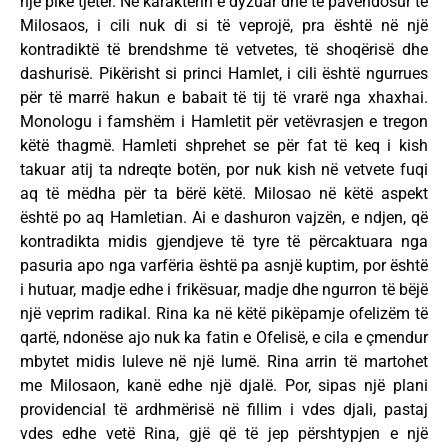
një pikë tjetër. Në karakterin e dyzuar dhe të pavendosur të
Milosaos, i cili nuk di si të veprojë, pra është në një
kontradiktë të brendshme të vetvetes, të shoqërisë dhe
dashurisë. Pikërisht si princi Hamlet, i cili është ngurrues
për të marrë hakun e babait të tij të vrarë nga xhaxhai.
Monologu i famshëm i Hamletit për vetëvrasjen e tregon
këtë thagmë. Hamleti shprehet se për fat të keq i kish
takuar atij ta ndreqte botën, por nuk kish në vetvete fuqi
aq të mëdha për ta bërë këtë. Milosao në këtë aspekt
është po aq Hamletian. Ai e dashuron vajzën, e ndjen, që
kontradikta midis gjendjeve të tyre të përcaktuara nga
pasuria apo nga varfëria është pa asnjë kuptim, por është
i hutuar, madje edhe i frikësuar, madje dhe ngurron të bëjë
një veprim radikal. Rina ka në këtë pikëpamje ofelizëm të
qartë, ndonëse ajo nuk ka fatin e Ofelisë, e cila e çmendur
mbytet midis luleve në një lumë. Rina arrin të martohet
me Milosaon, kanë edhe një djalë. Por, sipas një plani
providencial të ardhmërisë në fillim i vdes djali, pastaj
vdes edhe vetë Rina, gjë që të jep përshtypjen e një