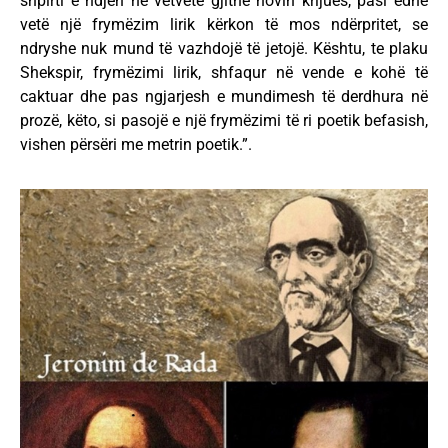
shpirti e ndjen në vetvete gjithë hovin krijues, pasi edhe
vetë një frymëzim lirik kërkon të mos ndërpritet, se
ndryshe nuk mund të vazhdojë të jetojë. Kështu, te plaku
Shekspir, frymëzimi lirik, shfaqur në vende e kohë të
caktuar dhe pas ngjarjesh e mundimesh të derdhura në
prozë, këto, si pasojë e një frymëzimi të ri poetik befasish,
vishen përsëri me metrin poetik.”.