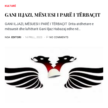
KULTURË
GANI ILJAZI, MËSUESI I PARË I TËRBAÇIT
GANI ILJAZI, MËSUESI I PARË I TËRBAÇIT Drita atdhetare e
mësuesit dhe luftëtarit Gani Iljaz Habazaj edhe në…
NGA
EDITORI
14 PRILL, 2023
NO COMMENTS