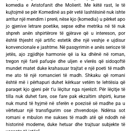
komedia e Aristofanit dhe Molierit. Me këtë rast, le të
kujtojmë se për Komedinë as për vetë lashtësinë nuk ishte
arritur një mendim i prerë, nëse kjo (komedia) u përket apo
jo gjenive letrare poetike, sepse edhe metrika në të nuk
shpreh anën shpirtërore të gjërave që u intereson, por
është thjesht një artific estetik dhe një veshje e ujdisur
konvencionale e jashtme. Në pasqyrimin e anës serioze të
jetës, ajo zgjidhje harmonie që ia ka dhënë në roman,
tregon një farë pafuqie dhe uljen e vlerës që sidoqoftë
mundet matet duke krahasuar trajtat e një poeti të madh
me ato të një romancieri të madh. Shkaku që romani
është më i përhapuri duhet kërkuar vetëm te lehtësia që
paraqet kjo gjeni për t’u lëçitur nga njerëzit. Për lëçitje të
tilla nuk duhet fare, ose fare pak ekzaltim shpirti, kurse
nuk mund të hyjmë në sferën e poezisë së madhe pa u
vërtetuar një transfigurim ose zhvendosje. Ndërsa sot
romani e mbulon me sukses të madh atë që ndodh në
historinë moderne, duke hetuar dhe trajtuar subjekte të