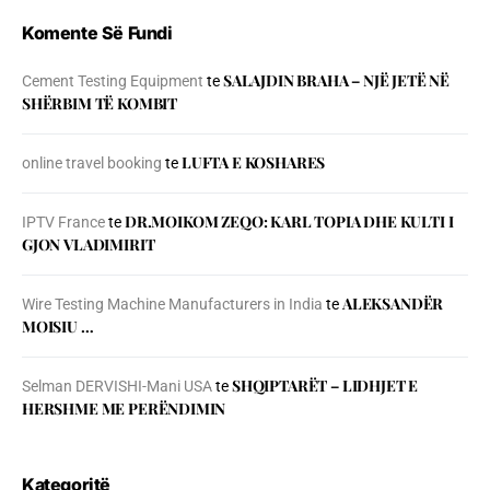
Komente Së Fundi
SALAJDIN BRAHA – NJЁ JETЁ NЁ
Cement Testing Equipment
te
SHЁRBIM TЁ KOMBIT
LUFTA E KOSHARES
online travel booking
te
DR.MOIKOM ZEQO: KARL TOPIA DHE KULTI I
IPTV France
te
GJON VLADIMIRIT
ALEKSANDËR
Wire Testing Machine Manufacturers in India
te
MOISIU …
SHQIPTARËT – LIDHJET E
Selman DERVISHI-Mani USA
te
HERSHME ME PERËNDIMIN
Kategoritë