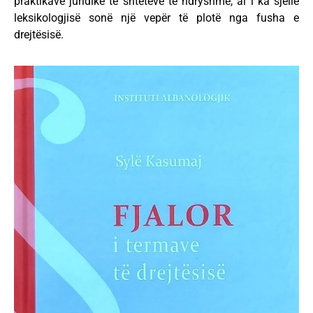
praktikave juridike të shteteve të ndryshme, ai i ka sjellë
leksikologjisë sonë një vepër të plotë nga fusha e
drejtësisë.