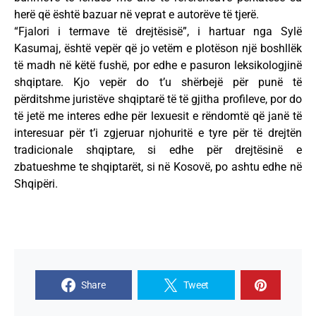
herë që është bazuar në veprat e autorëve të tjerë.
“Fjalori i termave të drejtësisë”, i hartuar nga Sylë
Kasumaj, është vepër që jo vetëm e plotëson një boshllëk
të madh në këtë fushë, por edhe e pasuron leksikologjinë
shqiptare. Kjo vepër do t’u shërbejë për punë të
përditshme juristëve shqiptarë të të gjitha profileve, por do
të jetë me interes edhe për lexuesit e rëndomtë që janë të
interesuar për t’i zgjeruar njohuritë e tyre për të drejtën
tradicionale shqiptare, si edhe për drejtësinë e
zbatueshme te shqiptarët, si në Kosovë, po ashtu edhe në
Shqipëri.
Share
Tweet