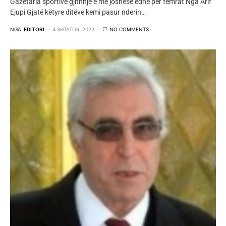
Gazetaria sportive gjithnjë e më joshëse edhe për femrat Nga Arif
Ejupi Gjatë këtyre ditëve kemi pasur nderin…
NGA
EDITORI
4 SHTATOR, 2023
NO COMMENTS