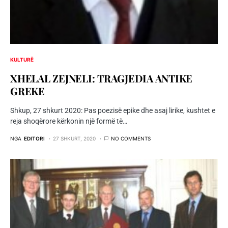
KULTURË
XHELAL ZEJNELI: TRAGJEDIA ANTIKE
GREKE
Shkup, 27 shkurt 2020: Pas poezisë epike dhe asaj lirike, kushtet e
reja shoqërore kërkonin një formë të…
NGA
EDITORI
27 SHKURT, 2020
NO COMMENTS