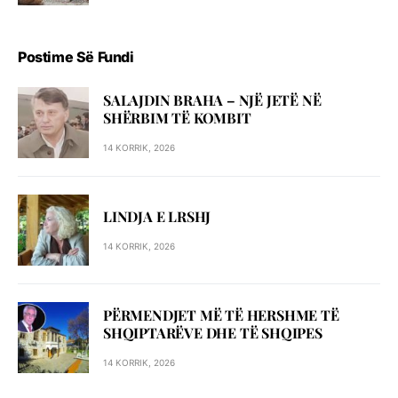
Postime Së Fundi
SALAJDIN BRAHA – NJЁ JETЁ NЁ
SHЁRBIM TЁ KOMBIT
14 KORRIK, 2026
LINDJA E LRSHJ
14 KORRIK, 2026
PËRMENDJET MË TË HERSHME TË
SHQIPTARËVE DHE TË SHQIPES
14 KORRIK, 2026