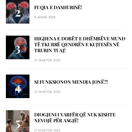
FUQIA E DASHURISË!
8 JANAR, 2026
HIGJIENA E DOBËT E DHËMBËVE MUND
TË TKURRË QENDRËN E KUJTESËS NË
TRURIN TUAJ!
21 DHJETOR, 2025
SI FUNKSIONON MENDJA JONË?!
21 DHJETOR, 2025
DIOGJENI I VARFËR QË NUK KISHTE
NEVOJË PËR ASGJË!
21 DHJETOR, 2025