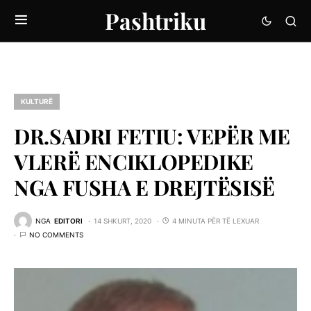
Pashtriku
KULTURË
DR.SADRI FETIU: VEPËR ME
VLERË ENCIKLOPEDIKE
NGA FUSHA E DREJTËSISË
NGA
EDITORI
14 SHKURT, 2020
4 MINUTA PËR TË LEXUAR
NO COMMENTS