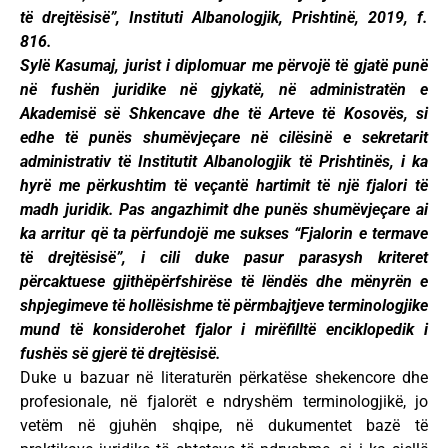
të drejtësisë”, Instituti Albanologjik, Prishtinë, 2019, f.
816.
Sylë Kasumaj, jurist i diplomuar me përvojë të gjatë punë
në fushën juridike në gjykatë, në administratën e
Akademisë së Shkencave dhe të Arteve të Kosovës, si
edhe të punës shumëvjeçare në cilësinë e sekretarit
administrativ të Institutit Albanologjik të Prishtinës, i ka
hyrë me përkushtim të veçantë hartimit të një fjalori të
madh juridik. Pas angazhimit dhe punës shumëvjeçare ai
ka arritur që ta përfundojë me sukses “Fjalorin e termave
të drejtësisë”, i cili duke pasur parasysh kriteret
përcaktuese gjithëpërfshirëse të lëndës dhe mënyrën e
shpjegimeve të hollësishme të përmbajtjeve terminologjike
mund të konsiderohet fjalor i mirëfilltë enciklopedik i
fushës së gjerë të drejtësisë.
Duke u bazuar në literaturën përkatëse shekencore dhe
profesionale, në fjalorët e ndryshëm terminologjikë, jo
vetëm në gjuhën shqipe, në dukumentet bazë të