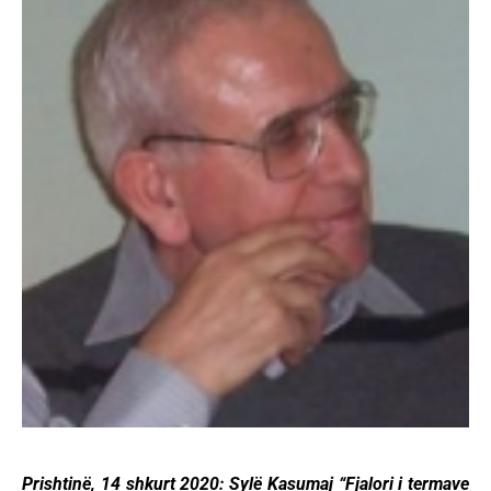
Prishtinë, 14 shkurt 2020: Sylë Kasumaj “Fjalori i termave