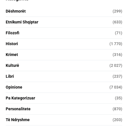
Dëshmorët
(299)
Etnikumi Shqiptar
(633)
Filozofi
(71)
Histori
(1 770)
Krimet
(316)
Kulturë
(2 027)
Libri
(237)
Opinione
(7 034)
Pa Kategorizuar
(35)
Personalitete
(870)
Të Ndryshme
(203)