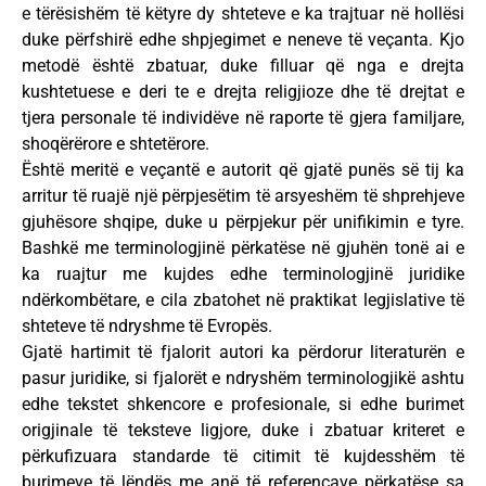
e tërësishëm të këtyre dy shteteve e ka trajtuar në hollësi
duke përfshirë edhe shpjegimet e neneve të veçanta. Kjo
metodë është zbatuar, duke filluar që nga e drejta
kushtetuese e deri te e drejta religjioze dhe të drejtat e
tjera personale të individëve në raporte të gjera familjare,
shoqërërore e shtetërore.
Është meritë e veçantë e autorit që gjatë punës së tij ka
arritur të ruajë një përpjesëtim të arsyeshëm të shprehjeve
gjuhësore shqipe, duke u përpjekur për unifikimin e tyre.
Bashkë me terminologjinë përkatëse në gjuhën tonë ai e
ka ruajtur me kujdes edhe terminologjinë juridike
ndërkombëtare, e cila zbatohet në praktikat legjislative të
shteteve të ndryshme të Evropës.
Gjatë hartimit të fjalorit autori ka përdorur literaturën e
pasur juridike, si fjalorët e ndryshëm terminologjikë ashtu
edhe tekstet shkencore e profesionale, si edhe burimet
origjinale të teksteve ligjore, duke i zbatuar kriteret e
përkufizuara standarde të citimit të kujdesshëm të
burimeve të lëndës me anë të referencave përkatëse sa