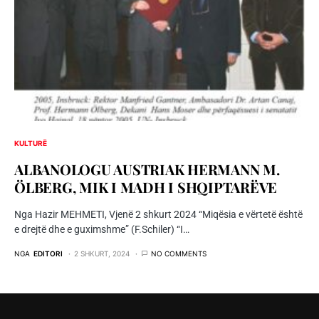
KULTURË
ALBANOLOGU AUSTRIAK HERMANN M.
ÖLBERG, MIK I MADH I SHQIPTARËVE
Nga Hazir MEHMETI, Vjenë 2 shkurt 2024 “Miqësia e vërtetë është
e drejtë dhe e guximshme” (F.Schiler) “I…
NGA
EDITORI
2 SHKURT, 2024
NO COMMENTS