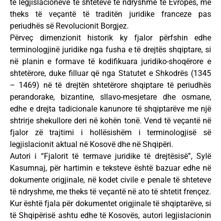
të legjislacioneve të shteteve të ndryshme të Evropës, me
theks të veçantë të traditën juridike franceze pas
periudhës së Revolucionit Borgjez.
Përveç dimenzionit historik ky fjalor përfshin edhe
terminologjinë juridike nga fusha e të drejtës shqiptare, si
në planin e formave të kodifikuara juridiko-shoqërore e
shtetërore, duke filluar që nga Statutet e Shkodrës (1345
– 1469) në të drejtën shtetërore shqiptare të periudhës
perandorake, bizantine, sllavo-mesjetare dhe osmane,
edhe e drejta tadicionale kanunore të shqiptarëve me një
shtrirje shekullore deri në kohën tonë. Vend të veçantë në
fjalor zë trajtimi i hollësishëm i terminologjisë së
legjislacionit aktual në Kosovë dhe në Shqipëri.
Autori i “Fjalorit të termave juridike të drejtësisë”, Sylë
Kasumnaj, për hartimin e teksteve është bazuar edhe në
dokumente origjinale, në kodet civile e penale të shteteve
të ndryshme, me theks të veçantë në ato të shtetit frençez.
Kur është fjala për dokumentet origjinale të shqiptarëve, si
të Shqipërisë ashtu edhe të Kosovës, autori legjislacionin