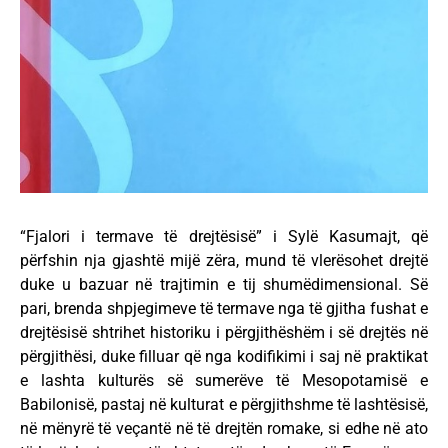
“Fjalori i termave të drejtësisë” i Sylë Kasumajt, që
përfshin nja gjashtë mijë zëra, mund të vlerësohet drejtë
duke u bazuar në trajtimin e tij shumëdimensional. Së
pari, brenda shpjegimeve të termave nga të gjitha fushat e
drejtësisë shtrihet historiku i përgjithëshëm i së drejtës në
përgjithësi, duke filluar që nga kodifikimi i saj në praktikat
e lashta kulturës së sumerëve të Mesopotamisë e
Babilonisë, pastaj në kulturat e përgjithshme të lashtësisë,
në mënyrë të veçantë në të drejtën romake, si edhe në ato