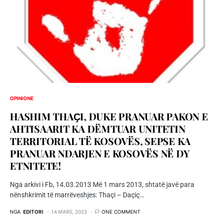
OPINIONE
HASHIM THAҪI, DUKE PRANUAR PAKON E
AHTISAARIT KA DËMTUAR UNITETIN
TERRITORIAL TË KOSOVËS, SEPSE KA
PRANUAR NDARJEN E KOSOVËS NË DY
ETNITETE!
Nga arkivi i Fb, 14.03.2013 Më 1 mars 2013, shtatë javë para
nënshkrimit të marrëveshjes: Thaçi – Daçiç…
NGA
EDITORI
14 MARS, 2023
ONE COMMENT