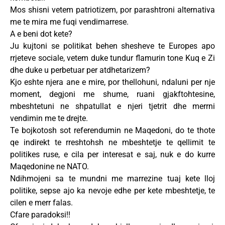
Mos shisni vetem patriotizem, por parashtroni alternativa
me te mira me fuqi vendimarrese.
A e beni dot kete?
Ju kujtoni se politikat behen shesheve te Europes apo
rrjeteve sociale, vetem duke tundur flamurin tone Kuq e Zi
dhe duke u perbetuar per atdhetarizem?
Kjo eshte njera ane e mire, por thellohuni, ndaluni per nje
moment, degjoni me shume, ruani gjakftohtesine,
mbeshtetuni ne shpatullat e njeri tjetrit dhe merrni
vendimin me te drejte.
Te bojkotosh sot referendumin ne Maqedoni, do te thote
qe indirekt te rreshtohsh ne mbeshtetje te qellimit te
politikes ruse, e cila per interesat e saj, nuk e do kurre
Maqedonine ne NATO.
Ndihmojeni sa te mundni me marrezine tuaj kete lloj
politike, sepse ajo ka nevoje edhe per kete mbeshtetje, te
cilen e merr falas.
Cfare paradoksi!!