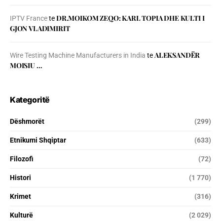
DR.MOIKOM ZEQO: KARL TOPIA DHE KULTI I
IPTV France
te
GJON VLADIMIRIT
ALEKSANDËR
Wire Testing Machine Manufacturers in India
te
MOISIU …
Kategoritë
Dëshmorët
(299)
Etnikumi Shqiptar
(633)
Filozofi
(72)
Histori
(1 770)
Krimet
(316)
Kulturë
(2 029)