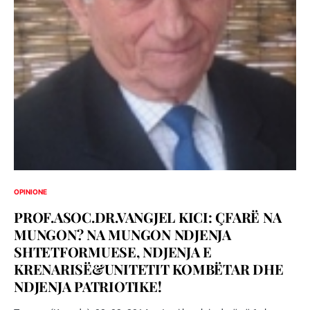
OPINIONE
PROF.ASOC.DR.VANGJEL KICI: ÇFARË NA
MUNGON? NA MUNGON NDJENJA
SHTETFORMUESE, NDJENJA E
KRENARISË&UNITETIT KOMBËTAR DHE
NDJENJA PATRIOTIKE!