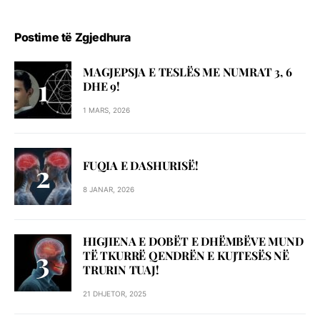
Postime të Zgjedhura
MAGJEPSJA E TESLËS ME NUMRAT 3, 6
DHE 9!
1 MARS, 2026
FUQIA E DASHURISË!
8 JANAR, 2026
HIGJIENA E DOBËT E DHËMBËVE MUND
TË TKURRË QENDRËN E KUJTESËS NË
TRURIN TUAJ!
21 DHJETOR, 2025