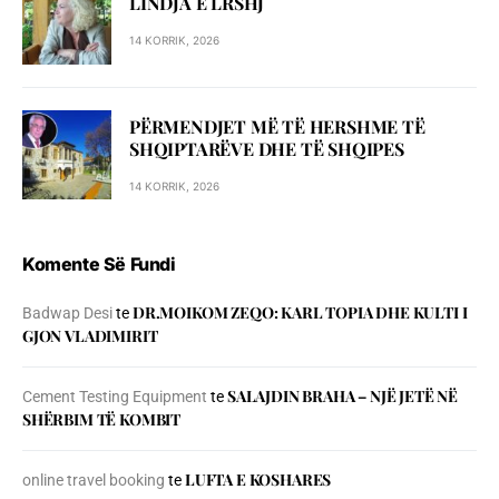
LINDJA E LRSHJ
14 KORRIK, 2026
PËRMENDJET MË TË HERSHME TË
SHQIPTARËVE DHE TË SHQIPES
14 KORRIK, 2026
Komente Së Fundi
DR.MOIKOM ZEQO: KARL TOPIA DHE KULTI I
Badwap Desi
te
GJON VLADIMIRIT
SALAJDIN BRAHA – NJЁ JETЁ NЁ
Cement Testing Equipment
te
SHЁRBIM TЁ KOMBIT
LUFTA E KOSHARES
online travel booking
te