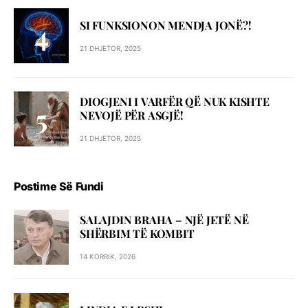
SI FUNKSIONON MENDJA JONË?!
21 DHJETOR, 2025
DIOGJENI I VARFËR QË NUK KISHTE
NEVOJË PËR ASGJË!
21 DHJETOR, 2025
Postime Së Fundi
SALAJDIN BRAHA – NJЁ JETЁ NЁ
SHЁRBIM TЁ KOMBIT
14 KORRIK, 2026