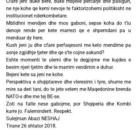
Cfare jeni duke bere, duke mbjelle percarje dhe pasiguri,
ne nje kohe qe kemi nevoje te faktorizohemi politikisht ne
institucionet nderkombetare.
Mblidhni mendjen dhe mos gaboni, sepse koha do t’iu
denoje rende per kete marrezi qe e shperndani pa u
menduar dy here.
Kush jeni ju dhe cfare perfaqesoni me keto mendime pa
asnje zgjidhje tjeter dhe qe s’te cojne askund?
Eshte momenti te ulemi dhe te degjojme me kujdes e
besim njeri tjetrin dhe te marrim vendimin e duhur.
Bejeni kete sa jeni ne kohe.
Perspektiva e shqiptareve dhe vleresimi i tyre, shume me
mire sa deri tani, do te jete vetem me Maqedonine brenda
NATO-s dhe me tej BE-se.
Zoti na falte nese gabojme, por Shqiperia dhe Kombi
kurre jo. Faleminderit. Respekt.
Sulejman Abazi NESHAJ
Tirane 26 shtator 2018.