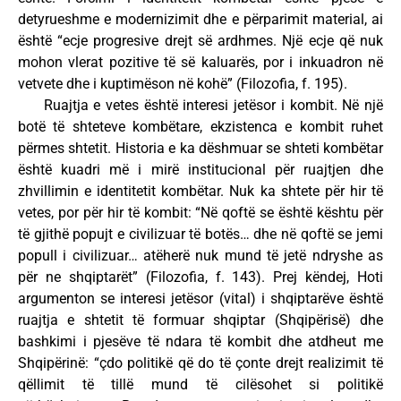
detyrueshme e modernizimit dhe e përparimit material, ai
është “ecje progresive drejt së ardhmes. Një ecje që nuk
mohon vlerat pozitive të së kaluarës, por i inkuadron në
vetvete dhe i kuptimëson në kohë” (Filozofia, f. 195).
Ruajtja e vetes është interesi jetësor i kombit. Në një
botë të shteteve kombëtare, ekzistenca e kombit ruhet
përmes shtetit. Historia e ka dëshmuar se shteti kombëtar
është kuadri më i mirë institucional për ruajtjen dhe
zhvillimin e identitetit kombëtar. Nuk ka shtete për hir të
vetes, por për hir të kombit: “Në qoftë se është kështu për
të gjithë popujt e civilizuar të botës… dhe në qoftë se jemi
popull i civilizuar… atëherë nuk mund të jetë ndryshe as
për ne shqiptarët” (Filozofia, f. 143). Prej këndej, Hoti
argumenton se interesi jetësor (vital) i shqiptarëve është
ruajtja e shtetit të formuar shqiptar (Shqipërisë) dhe
bashkimi i pjesëve të ndara të kombit dhe atdheut me
Shqipërinë: “çdo politikë që do të çonte drejt realizimit të
qëllimit të tillë mund të cilësohet si politikë