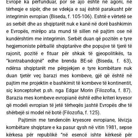
Evropë ka përfunduar, por se ajo është në agoni, në
tërheqje e sipër, dhe se vdekja e saj është parakusht për
integrimin evropian (Biseda, f. 105-106). Eshtë e vërtetë se
as serbët dhe as shqiptarët nuk e kanë në dorë bashkimin
e Evropës, mirëpo ata mund të sillen në pajtim ose në
kundërshtim me integrimin. Serbët duan që pozitën e tyre
hegjemoniste përballë shqiptarëve dhe popujve të tjerë të
rajonit, pozitë e fituar për shkak të gjeopolitikës, ta
“kontrabandojnë” edhe brenda BE-së (Biseda, f. 63),
ndërsa shqiptarët me përpjekjen e tyre kombëtare nuk
duan tjetër veç barazi mes kombeve, gjë që është në
pajtim me projektin e bashkimit të kombeve të kontinentit,
siç konceptohet p.sh. nga Edgar Morin (Filozofia, f. 87).
Barazia mes kombeve evropianë është edhe kriteri kryesor
që modeli evropian të jetë tërheqës jashtë Evropës dhe të
shërbejë si model në botë (Filozofia, f. 125).
Pajtimin me tendencën kryesore evropiane, lëvizja
kombëtare shqiptare e ka pasur qysh në vitin 1981, sepse
kërkesa për republikë “në esencë ishte kërkesë për