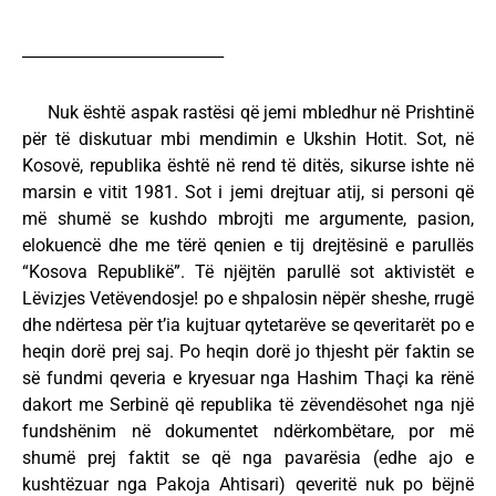
__________________________
Nuk është aspak rastësi që jemi mbledhur në Prishtinë
për të diskutuar mbi mendimin e Ukshin Hotit. Sot, në
Kosovë, republika është në rend të ditës, sikurse ishte në
marsin e vitit 1981. Sot i jemi drejtuar atij, si personi që
më shumë se kushdo mbrojti me argumente, pasion,
elokuencë dhe me tërë qenien e tij drejtësinë e parullës
“Kosova Republikë”. Të njëjtën parullë sot aktivistët e
Lëvizjes Vetëvendosje! po e shpalosin nëpër sheshe, rrugë
dhe ndërtesa për t’ia kujtuar qytetarëve se qeveritarët po e
heqin dorë prej saj. Po heqin dorë jo thjesht për faktin se
së fundmi qeveria e kryesuar nga Hashim Thaçi ka rënë
dakort me Serbinë që republika të zëvendësohet nga një
fundshënim në dokumentet ndërkombëtare, por më
shumë prej faktit se që nga pavarësia (edhe ajo e
kushtëzuar nga Pakoja Ahtisari) qeveritë nuk po bëjnë