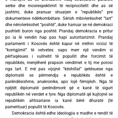
serbe dhe mosrespektimit të reciprocitetit dhe as së
jashtmi, duke pranuar shuarjen e “republikës” pre
dokumenteve ndërkombëtare. Sërish mbivlerësohet “lart”
dhe nënvlerësohet “poshtë”, duke harruar se në demokraci
pushteti buron nga poshtë. Prandaj demokracia e pritur
po ia lë vendin hap pas hapi autoritarizmit. Prandaj
parlamenti i Kosovës është kapur në rrethin vicioz të
“korrigjimit” të vetvetes: sapo merr një vendim si
përfaqësues i vullnetit të popullit dhe forcimit të
republikës, menjëherë prapson vendimet e tij me porosi
nga lart. E më pas vijojnë “këshillat” qetësuese nga
diplomatë se përmendja e republikës është e
parëndësishme, anakronike, apo lojë fëmijësh. Nga të
njëjtët diplomatë perëndimorë që e kanë të sigurt
republikën në vendet e tyre. Nga diplomatë që kujtojnë se
republikën ahtisariane ia kanë bërë dhuratë (të
pamerituar) popullit të Kosovës.
Demokracia është edhe ideologjia e madhe e rendit të