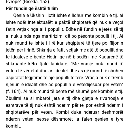
Evropë” (Biseda, 153).
Për fundin që është fillim
Qenia e Ukshin Hotit ishte e lidhur me kombin e tij. ai
ishte ndër intelektualët e paktë shqiptarë që nuk e veçoi
fatin vetjak nga ai i popullit. Edhe në fundin e jetës së tij
ai nuk u nda nga martirizimi që po pësonte populli i tij. Ai
nuk mund të ishte i lirë kur shqiptarë të tjerë po flijonin
jetën për lirinë. Shkrirja e fatit vetjak me atë të popullit dhe
të idealeve e bënte Hotin që në bisedën me Kadarenë të
shkruante këto fjalë lapidare: “Me vrasje nuk mund të
vriten të vërtetat dhe as idealet dhe as që mund të shuhen
aspiratat legjitime të një populli të tërë. Vrasja nuk e tremb
njeriun e idealit dhe as popullin e vetëdijesuar për veten”
(f. 164). Ai nuk mund të bënte më shumë për kombin e tij.
Zbulimi se si mbaroi jeta e tij dhe gjetja e rivarrosja e
eshtrave të tij nuk është nderim për të, por është nderim i
shqiptarëve për veten. Kombi duke nderuar dëshmorët
nderon veten, sepse dëshmorët ia falën qenien e tyre
kombit.