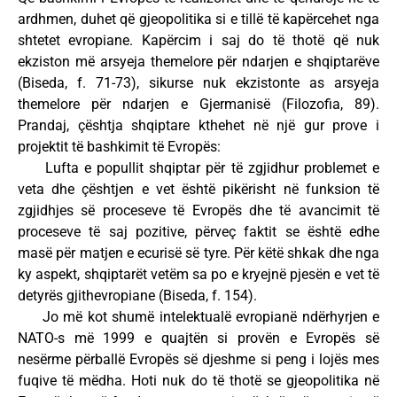
ardhmen, duhet që gjeopolitika si e tillë të kapërcehet nga
shtetet evropiane. Kapërcim i saj do të thotë që nuk
ekziston më arsyeja themelore për ndarjen e shqiptarëve
(Biseda, f. 71-73), sikurse nuk ekzistonte as arsyeja
themelore për ndarjen e Gjermanisë (Filozofia, 89).
Prandaj, çështja shqiptare kthehet në një gur prove i
projektit të bashkimit të Evropës:
Lufta e popullit shqiptar për të zgjidhur problemet e
veta dhe çështjen e vet është pikërisht në funksion të
zgjidhjes së proceseve të Evropës dhe të avancimit të
proceseve të saj pozitive, përveç faktit se është edhe
masë për matjen e ecurisë së tyre. Për këtë shkak dhe nga
ky aspekt, shqiptarët vetëm sa po e kryejnë pjesën e vet të
detyrës gjithevropiane (Biseda, f. 154).
Jo më kot shumë intelektualë evropianë ndërhyrjen e
NATO-s më 1999 e quajtën si provën e Evropës së
nesërme përballë Evropës së djeshme si peng i lojës mes
fuqive të mëdha. Hoti nuk do të thotë se gjeopolitika në