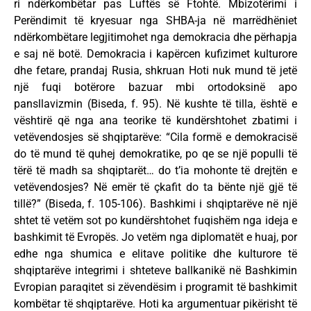
ri ndërkombëtar pas Luftës së Ftohtë. Mbizotërimi i
Perëndimit të kryesuar nga SHBA-ja në marrëdhëniet
ndërkombëtare legjitimohet nga demokracia dhe përhapja
e saj në botë. Demokracia i kapërcen kufizimet kulturore
dhe fetare, prandaj Rusia, shkruan Hoti nuk mund të jetë
një fuqi botërore bazuar mbi ortodoksinë apo
pansllavizmin (Biseda, f. 95). Në kushte të tilla, është e
vështirë që nga ana teorike të kundërshtohet zbatimi i
vetëvendosjes së shqiptarëve: “Cila formë e demokracisë
do të mund të quhej demokratike, po qe se një populli të
tërë të madh sa shqiptarët… do t’ia mohonte të drejtën e
vetëvendosjes? Në emër të çkafit do ta bënte një gjë të
tillë?” (Biseda, f. 105-106). Bashkimi i shqiptarëve në një
shtet të vetëm sot po kundërshtohet fuqishëm nga ideja e
bashkimit të Evropës. Jo vetëm nga diplomatët e huaj, por
edhe nga shumica e elitave politike dhe kulturore të
shqiptarëve integrimi i shteteve ballkanikë në Bashkimin
Evropian paraqitet si zëvendësim i programit të bashkimit
kombëtar të shqiptarëve. Hoti ka argumentuar pikërisht të