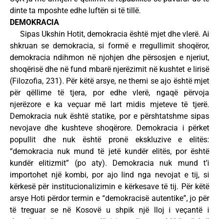
dinte ta mposhte edhe luftën si të tillë.
DEMOKRACIA
Sipas Ukshin Hotit, demokracia është mjet dhe vlerë. Ai
shkruan se demokracia, si formë e rregullimit shoqëror,
demokracia ndihmon në njohjen dhe përsosjen e njeriut,
shoqërisë dhe në fund mbarë njerëzimit në kushtet e lirisë
(Filozofia, 231). Për këtë arsye, ne themi se ajo është mjet
për qëllime të tjera, por edhe vlerë, ngaqë përvoja
njerëzore e ka veçuar më lart midis mjeteve të tjerë.
Demokracia nuk është statike, por e përshtatshme sipas
nevojave dhe kushteve shoqërore. Demokracia i përket
popullit dhe nuk është pronë ekskluzive e elitës:
“demokracia nuk mund të jetë kundër elitës, por është
kundër elitizmit” (po aty). Demokracia nuk mund t’i
importohet një kombi, por ajo lind nga nevojat e tij, si
kërkesë për institucionalizimin e kërkesave të tij. Për këtë
arsye Hoti përdor termin e “demokracisë autentike”, jo për
të treguar se në Kosovë u shpik një lloj i veçantë i