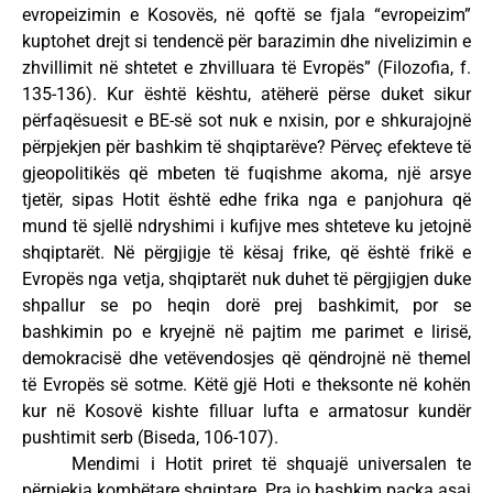
evropeizimin e Kosovës, në qoftë se fjala “evropeizim”
kuptohet drejt si tendencë për barazimin dhe nivelizimin e
zhvillimit në shtetet e zhvilluara të Evropës” (Filozofia, f.
135-136). Kur është kështu, atëherë përse duket sikur
përfaqësuesit e BE-së sot nuk e nxisin, por e shkurajojnë
përpjekjen për bashkim të shqiptarëve? Përveç efekteve të
gjeopolitikës që mbeten të fuqishme akoma, një arsye
tjetër, sipas Hotit është edhe frika nga e panjohura që
mund të sjellë ndryshimi i kufijve mes shteteve ku jetojnë
shqiptarët. Në përgjigje të kësaj frike, që është frikë e
Evropës nga vetja, shqiptarët nuk duhet të përgjigjen duke
shpallur se po heqin dorë prej bashkimit, por se
bashkimin po e kryejnë në pajtim me parimet e lirisë,
demokracisë dhe vetëvendosjes që qëndrojnë në themel
të Evropës së sotme. Këtë gjë Hoti e theksonte në kohën
kur në Kosovë kishte filluar lufta e armatosur kundër
pushtimit serb (Biseda, 106-107).
Mendimi i Hotit priret të shquajë universalen te
përpjekja kombëtare shqiptare. Pra jo bashkim paçka asaj