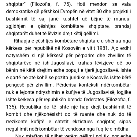
shqiptar” (Filozofia, f. 75). Hoti mendon se vala
demokratike që përshkoi Evropën në vitet 80 dhe projekti i
bashkimit të saj janë kushtet që bëjnë të mundur
zgjidhjen e çështjes kombëtare shqiptare, prandaj
shqiptarët duhet të lëvizin drejt këtij qëllimi.
Rihapja e çështjes kombëtare shqiptare u shënua nga
kërkesa për republikë në Kosovën e vitit 1981. Ajo erdhi
natyrshëm si një kërkesë për përparim dhe zhvillim të
shqiptarëve në ish-Jugosllavi, krahas lëvizjeve që po
bënin në këtë drejtim edhe popujt e tjerë jugosllavë. Ishte
e qartë në atë kohë se pozita juridike e Kosovës ishte bërë
pengesë për zhvillim. Përderisa konteksti ndërkombëtar
nuk e lejonte ndryshimin e kufijve të Jugosllavisë, logjike
ishte kërkesa për republikën brenda federatës (Filozofia, f.
135). Republika do të ishte një hap drejt bashkimit të
kombit dhe njëkohësisht do të ruante dhe nuk do të
rrezikonte kufijtë e shtetit ekzistues shqiptar, sipas
rregullimit ndërkombëtar të vendosur nga fuqitë e mëdha.
Nuk mjafton të njihet vetëm qëllimi politik, por edhe