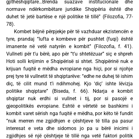
gjithëshqiptare…Brenda suazave institucionale dhe
normave ndërkombëtare juridike Shqipëria është dhe
duhet të jetë bartëse e një politike të tillë” (Filozofia, 77-
78).
Kombet bëjnë përpjekje për të vazhduar ekzistencën e
tyre, prandaj “lufta e kombeve për pushtet (fuqi) është
imanente në vetë natyrën e kombit” (Filozofia, f. 41).
Vullneti për t’u bërë, apo për “t’u shtetëzuar” siç e shpreh
Hoti solli krijimin e Shqipërisë si shtet. Shqipërinë nuk e
krijuan fuqitë e mëdha evropiane nga hiçi, por si njohje
prej tyre të vullnetit të shqiptarëve: “edhe ne duhej të ishim
diç, të cilit mund t’i ndihmohej. Kjo ‘diç’ ishte lëvizja
politike shqiptare” (Biseda, f. 66). Ndarja e kombit
shqiptar nuk erdhi si vullnet i tij, por si pasojë e
gjeopolitikës evropiane. Eshtë e vërtetë se bashkimi i
kombit varet sërish nga fuqitë e mëdha, por këto të fundit
“nuk merren me zgjidhjen e çështjeve të tilla pa pasur
interesat e veta dhe sidomos jo pa u bërë inicimi i
zgjidhjes së një çështjeje të tillë nga vetë faktori politik