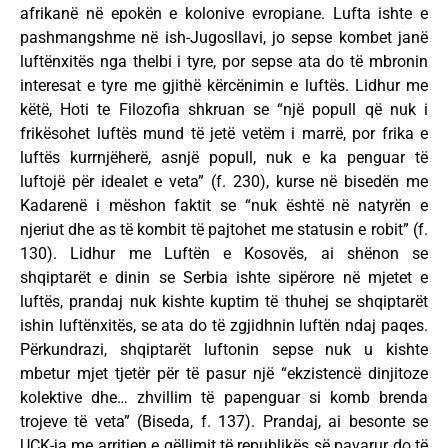
afrikanë në epokën e kolonive evropiane. Lufta ishte e
pashmangshme në ish-Jugosllavi, jo sepse kombet janë
luftënxitës nga thelbi i tyre, por sepse ata do të mbronin
interesat e tyre me gjithë kërcënimin e luftës. Lidhur me
këtë, Hoti te Filozofia shkruan se “një popull që nuk i
frikësohet luftës mund të jetë vetëm i marrë, por frika e
luftës kurrnjëherë, asnjë popull, nuk e ka penguar të
luftojë për idealet e veta” (f. 230), kurse në bisedën me
Kadarenë i mëshon faktit se “nuk është në natyrën e
njeriut dhe as të kombit të pajtohet me statusin e robit” (f.
130). Lidhur me Luftën e Kosovës, ai shënon se
shqiptarët e dinin se Serbia ishte sipërore në mjetet e
luftës, prandaj nuk kishte kuptim të thuhej se shqiptarët
ishin luftënxitës, se ata do të zgjidhnin luftën ndaj paqes.
Përkundrazi, shqiptarët luftonin sepse nuk u kishte
mbetur mjet tjetër për të pasur një “ekzistencë dinjitoze
kolektive dhe… zhvillim të papenguar si komb brenda
trojeve të veta” (Biseda, f. 137). Prandaj, ai besonte se
UÇK-ja me arritjen e qëllimit të republikës së pavarur do të