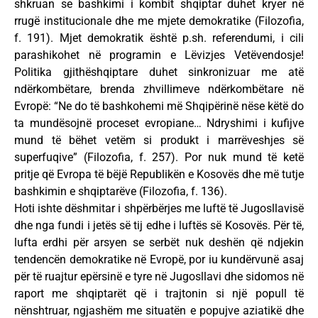
shkruan se bashkimi i kombit shqiptar duhet kryer në
rrugë institucionale dhe me mjete demokratike (Filozofia,
f. 191). Mjet demokratik është p.sh. referendumi, i cili
parashikohet në programin e Lëvizjes Vetëvendosje!
Politika gjithëshqiptare duhet sinkronizuar me atë
ndërkombëtare, brenda zhvillimeve ndërkombëtare në
Evropë: “Ne do të bashkohemi më Shqipërinë nëse këtë do
ta mundësojnë proceset evropiane… Ndryshimi i kufijve
mund të bëhet vetëm si produkt i marrëveshjes së
superfuqive” (Filozofia, f. 257). Por nuk mund të ketë
pritje që Evropa të bëjë Republikën e Kosovës dhe më tutje
bashkimin e shqiptarëve (Filozofia, f. 136).
Hoti ishte dëshmitar i shpërbërjes me luftë të Jugosllavisë
dhe nga fundi i jetës së tij edhe i luftës së Kosovës. Për të,
lufta erdhi për arsyen se serbët nuk deshën që ndjekin
tendencën demokratike në Evropë, por iu kundërvunë asaj
për të ruajtur epërsinë e tyre në Jugosllavi dhe sidomos në
raport me shqiptarët që i trajtonin si një popull të
nënshtruar, ngjashëm me situatën e popujve aziatikë dhe