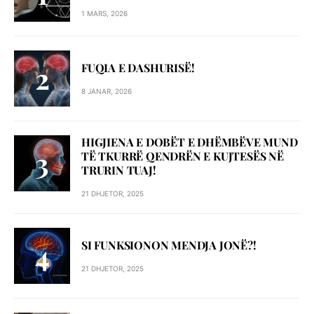
1 MARS, 2026
FUQIA E DASHURISË!
8 JANAR, 2026
HIGJIENA E DOBËT E DHËMBËVE MUND
TË TKURRË QENDRËN E KUJTESËS NË
TRURIN TUAJ!
21 DHJETOR, 2025
SI FUNKSIONON MENDJA JONË?!
21 DHJETOR, 2025