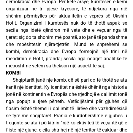
demokracia dhe Evropa. Për këtë arsye, kumtesën e kemi
organizuar në tri pjesë kryesore, të ndjekura nga një
shënim përmbyllës për aktualitetin e veprës së Ukshin
Hotit. Organizimi i kumtesës nuk do të thotë aspak se
secila nga idetë qëndron më vete dhe e veçuar nga të
tjerat; siç do ta shohim më poshtë, ato janë të pandashme
dhe mbështesin njëra-tjetrën. Mund të shprehemi se
kombi, demokracia dhe Evropa formojnë një trini në
mendimin e Hotit, prandaj secila nga ndarjet analitike të
mëposhtme vetëm sa thekson një aspekt të saj.
KOMBI
Shqiptarët janë një komb, që së pari do të thotë se ata
kanë një identitet. Ky identitet na është dhënë nga historia
jonë në kontinentin e Evropës dhe rrjedhojë e dallimit tonë
nga popujt e tjerë përreth. Vetëdijësimi për gjuhën që
flasim është themeli i dallimit të ilirëve dhe vazhdimësisë
së tyre me shqiptarët. Prania e kurdohershme e gjuhës u
tregonte se ata i përkitnin “një kolektiviteti të veçantë që e
fliste një gjuhë, e cila shtrihej në një territor të caktuar dhe