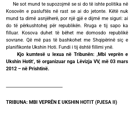
Ne sot mund te supozojmë se si do të ishte politika në
Kosovën e pasluftës në rast se ai do jetonte. Këtë nuk
mund ta dimë asnjëherë, por një gjë e dijmë me siguri: ai
do të përkushtohej për republikën. Rruga e tij sapo ka
filluar. Kosova duhet të bëhet me domosdo republikë
sovrane. Që më pas të bashkohet me Shqipërinë siç e
planifikonte Ukshin Hoti. Fundi i tij është fillimi ynë.
Kjo kumtesë u lexua në Tribunën: ‚Mbi veprën e
Ukshin Hotit‘, të organizuar nga Lëvizja VV, më 03 mars
2012 – në Prishtinë.
___________________________
TRIBUNA: MBI VEPRËN E UKSHIN HOTIT (PJESA II)