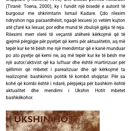
(Tiranë: Toena, 2000), ky i fundit një bisedë e autorit të
burgosur me shkrimtarin Ismail Kadare. Çdo rilexim
ndryshon nga paraardhësit, ngaqë lexuesi jo vetëm kujton
atë çfarë ka lexuar, por edhe mund të zbulojë gjëja të reja.
Rileximi merr vlerë të veçantë atëherë kërkojmë që të
gjejmë përgjigje për pyetjet që kemi për aktualitetin, aq më
tepër kur ke të bësh me një mendimtar që e kanë munduar
po ato pyetje që kemi ne, aq më tepër kur ke të bësh me
një autor/aktivist që ka luftuar dhe është martirizuar për
qëllimin që mbetet i parealizuar dhe që kërkojmë ta
realizojmë: bashkimin politik të kombit shqiptar. Për sa
kohë që kombi është i ndarë, përpjekja për bashkim është
aktualitet dhe mendimi i Ukshin Hotit mbetet
bashkëkohor.