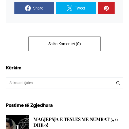
Share
Tweet
Shiko Komentet (0)
Kërkim
Postime të Zgjedhura
MAGJEPSJA E TESLËS ME NUMRAT 3, 6
DHE 9!