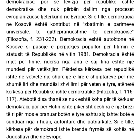
demokracisë, por se lëvizja për republikë është
demokratike dhe nuk përbën dallim nga proceset
evropianizuese tjetërkund në Evropë. Si e tillë, demokracia
në Kosovë është kontribut në “zbatimin e parimeve
universale, të gjithëpranueshme të demokracisë”
(Filozofia, f. 231-232). Demokracia është autoktone në
Kosovë si pasojë e përpjekjes popullor për fitimin e
statusit të Republikës në vitin 1981. Demokracia është
mjet për lirinë, ndërsa nga ana e saj liria është një
mundësi për vetëkrijim. Përderisa kërkesa për republikë
ishte në vetvete një shprehje e lirë e shqiptarëve për më
shumë liri dhe mundësi zhvillimi për veten e tyre, atëherë
kërkesa për Republikë ishte demokratike (Filozofia, f. 116-
117). Atëbotë disa thanë se nuk është koha për të kërkuar
demokraci, por për Hotin ishte pikërisht dëshira e një brezi
të ri për mos e pranuar botën e tyre ashtu siç ishte: botë e
sunduar nga i huaji, autoritare dhe patriarkale. Si e tillë,
kërkesa për demokraci ishte brenda frymës së kohës në
Jugosllavi dhe në Evropë.