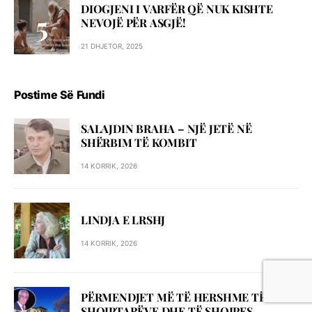
DIOGJENI I VARFËR QË NUK KISHTE
NEVOJË PËR ASGJË!
21 DHJETOR, 2025
Postime Së Fundi
SALAJDIN BRAHA – NJЁ JETЁ NЁ
SHЁRBIM TЁ KOMBIT
14 KORRIK, 2026
LINDJA E LRSHJ
14 KORRIK, 2026
PËRMENDJET MË TË HERSHME TË
SHQIPTARËVE DHE TË SHQIPES