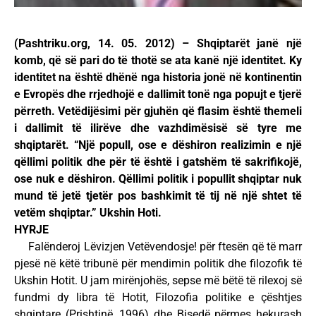
(Pashtriku.org, 14. 05. 2012) – Shqiptarët janë një
komb, që së pari do të thotë se ata kanë një identitet. Ky
identitet na është dhënë nga historia jonë në kontinentin
e Evropës dhe rrjedhojë e dallimit tonë nga popujt e tjerë
përreth. Vetëdijësimi për gjuhën që flasim është themeli
i dallimit të ilirëve dhe vazhdimësisë së tyre me
shqiptarët. “Një popull, ose e dëshiron realizimin e një
qëllimi politik dhe për të është i gatshëm të sakrifikojë,
ose nuk e dëshiron. Qëllimi politik i popullit shqiptar nuk
mund të jetë tjetër pos bashkimit të tij në një shtet të
vetëm shqiptar.” Ukshin Hoti.
HYRJE
Falënderoj Lëvizjen Vetëvendosje! për ftesën që të marr
pjesë në këtë tribunë për mendimin politik dhe filozofik të
Ukshin Hotit. U jam mirënjohës, sepse më bëtë të rilexoj së
fundmi dy libra të Hotit, Filozofia politike e çështjes
shqiptare (Prishtinë, 1996) dhe Bisedë përmes hekurash