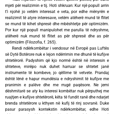
mjeti për realizimin e tij. Hoti shkruan: Kur një popull arrin
t’i njohë jo vetëm interesat e veta, por edhe mënyrën e
realizimit të atyre interesave, vetëm atëherë mund të flitet
se mund të kihet shpresë dhe mbështetje për optimizëm.
Por kur një popull manipulohet me parulla të ndryshme,
atëherë nuk mund të flitet as për shpresë dhe as për
optimizëm (Filozofia, f. 265).
Rendi ndërkombëtar i vendosur në Evropë pas Luftës
së Dytë Botërore nuk e lejon ndërrimin me dhunë të kufijve
shtetërorë. Padyshim që kjo normë është në interesin e
shteteve, mirëpo nuk duhet harruar se shtetet janë
instrumente të kombeve, jo qëllime të vetvete. Prandaj
është lënë e hapur mundësia e ndryshimit të kufijve me
pranimin e palëve dhe me rrugë paqësore. Ne jemi
dëshmitarë se aty ku interesi kombëtar nuk përputhej me
ruajtjen e kufijve shtetërorë, këta të fundit ranë dhe ndarjet
brenda shtetërore u kthyen në kufij të rinj sovranë. Duke
pasur parasysh kontekstin ndërkombëtar, edhe Hoti