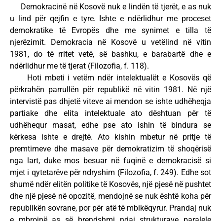
Demokracinë në Kosovë nuk e lindën të tjerët, e as nuk
u lind për qejfin e tyre. Ishte e ndërlidhur me proceset
demokratike të Evropës dhe me synimet e tilla të
njerëzimit. Demokracia në Kosovë u vetëlind në vitin
1981, do të rritet vetë, së bashku, e barabartë dhe e
ndërlidhur me të tjerat (Filozofia, f. 118).
Hoti mbeti i vetëm ndër intelektualët e Kosovës që
përkrahën parrullën për republikë në vitin 1981. Në një
intervistë pas dhjetë viteve ai mendon se ishte udhëheqja
partiake dhe elita intelektuale ato dështuan për të
udhëhequr masat, edhe pse ato ishin të bindura se
kërkesa ishte e drejtë. Ato kishin mbetur në pritje të
premtimeve dhe masave për demokratizim të shoqërisë
nga lart, duke mos besuar në fuqinë e demokracisë si
mjet i qytetarëve për ndryshim (Filozofia, f. 249). Edhe sot
shumë ndër elitën politike të Kosovës, një pjesë në pushtet
dhe një pjesë në opozitë, mendojnë se nuk është koha për
republikën sovrane, por për atë të mbikëqyrur. Prandaj nuk
e mbrojnë as së brendshmi ndaj strukturave paralele