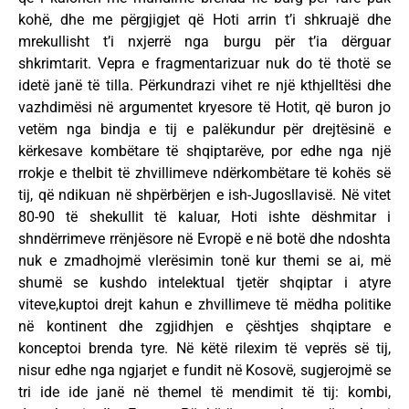
kohë, dhe me përgjigjet që Hoti arrin t’i shkruajë dhe
mrekullisht t’i nxjerrë nga burgu për t’ia dërguar
shkrimtarit. Vepra e fragmentarizuar nuk do të thotë se
idetë janë të tilla. Përkundrazi vihet re një kthjelltësi dhe
vazhdimësi në argumentet kryesore të Hotit, që buron jo
vetëm nga bindja e tij e palëkundur për drejtësinë e
kërkesave kombëtare të shqiptarëve, por edhe nga një
rrokje e thelbit të zhvillimeve ndërkombëtare të kohës së
tij, që ndikuan në shpërbërjen e ish-Jugosllavisë. Në vitet
80-90 të shekullit të kaluar, Hoti ishte dëshmitar i
shndërrimeve rrënjësore në Evropë e në botë dhe ndoshta
nuk e zmadhojmë vlerësimin tonë kur themi se ai, më
shumë se kushdo intelektual tjetër shqiptar i atyre
viteve,kuptoi drejt kahun e zhvillimeve të mëdha politike
në kontinent dhe zgjidhjen e çështjes shqiptare e
konceptoi brenda tyre. Në këtë rilexim të veprës së tij,
nisur edhe nga ngjarjet e fundit në Kosovë, sugjerojmë se
tri ide ide janë në themel të mendimit të tij: kombi,