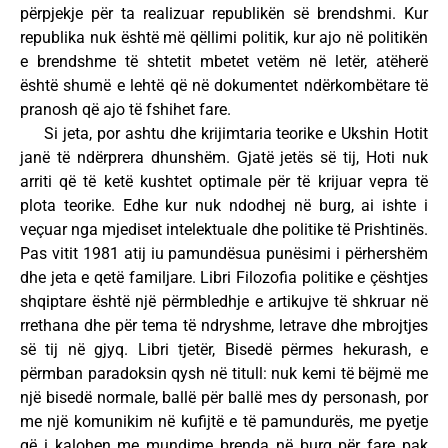
përpjekje për ta realizuar republikën së brendshmi. Kur
republika nuk është më qëllimi politik, kur ajo në politikën
e brendshme të shtetit mbetet vetëm në letër, atëherë
është shumë e lehtë që në dokumentet ndërkombëtare të
pranosh që ajo të fshihet fare.
Si jeta, por ashtu dhe krijimtaria teorike e Ukshin Hotit
janë të ndërprera dhunshëm. Gjatë jetës së tij, Hoti nuk
arriti që të ketë kushtet optimale për të krijuar vepra të
plota teorike. Edhe kur nuk ndodhej në burg, ai ishte i
veçuar nga mjediset intelektuale dhe politike të Prishtinës.
Pas vitit 1981 atij iu pamundësua punësimi i përhershëm
dhe jeta e qetë familjare. Libri Filozofia politike e çështjes
shqiptare është një përmbledhje e artikujve të shkruar në
rrethana dhe për tema të ndryshme, letrave dhe mbrojtjes
së tij në gjyq. Libri tjetër, Bisedë përmes hekurash, e
përmban paradoksin qysh në titull: nuk kemi të bëjmë me
një bisedë normale, ballë për ballë mes dy personash, por
me një komunikim në kufijtë e të pamundurës, me pyetje
që i kalohen me mundime brenda në burg për fare pak