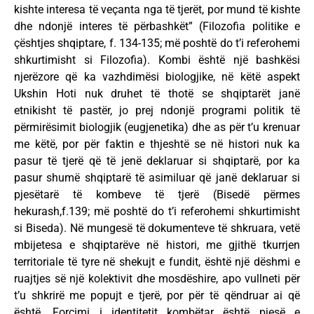
kishte interesa të veçanta nga të tjerët, por mund të kishte
dhe ndonjë interes të përbashkët” (Filozofia politike e
çështjes shqiptare, f. 134-135; më poshtë do t’i referohemi
shkurtimisht si Filozofia). Kombi është një bashkësi
njerëzore që ka vazhdimësi biologjike, në këtë aspekt
Ukshin Hoti nuk druhet të thotë se shqiptarët janë
etnikisht të pastër, jo prej ndonjë programi politik të
përmirësimit biologjik (eugjenetika) dhe as për t’u krenuar
me këtë, por për faktin e thjeshtë se në histori nuk ka
pasur të tjerë që të jenë deklaruar si shqiptarë, por ka
pasur shumë shqiptarë të asimiluar që janë deklaruar si
pjesëtarë të kombeve të tjerë (Bisedë përmes
hekurash,f.139; më poshtë do t’i referohemi shkurtimisht
si Biseda). Në mungesë të dokumenteve të shkruara, vetë
mbijetesa e shqiptarëve në histori, me gjithë tkurrjen
territoriale të tyre në shekujt e fundit, është një dëshmi e
ruajtjes së një kolektivit dhe mosdëshire, apo vullneti për
t’u shkrirë me popujt e tjerë, por për të qëndruar ai që
është. Forcimi i identitetit kombëtar është pjesë e