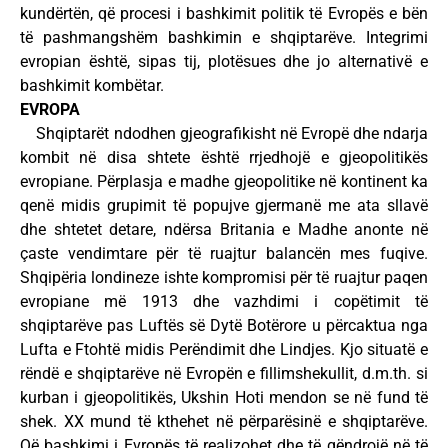
kundërtën, që procesi i bashkimit politik të Evropës e bën
të pashmangshëm bashkimin e shqiptarëve. Integrimi
evropian është, sipas tij, plotësues dhe jo alternativë e
bashkimit kombëtar.
EVROPA
Shqiptarët ndodhen gjeografikisht në Evropë dhe ndarja
kombit në disa shtete është rrjedhojë e gjeopolitikës
evropiane. Përplasja e madhe gjeopolitike në kontinent ka
qenë midis grupimit të popujve gjermanë me ata sllavë
dhe shtetet detare, ndërsa Britania e Madhe anonte në
çaste vendimtare për të ruajtur balancën mes fuqive.
Shqipëria londineze ishte kompromisi për të ruajtur paqen
evropiane më 1913 dhe vazhdimi i copëtimit të
shqiptarëve pas Luftës së Dytë Botërore u përcaktua nga
Lufta e Ftohtë midis Perëndimit dhe Lindjes. Kjo situatë e
rëndë e shqiptarëve në Evropën e fillimshekullit, d.m.th. si
kurban i gjeopolitikës, Ukshin Hoti mendon se në fund të
shek. XX mund të kthehet në përparësinë e shqiptarëve.
Që bashkimi i Evropës të realizohet dhe të qëndrojë në të