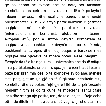
që po ndodh në Evropë dhe në botë, por bashkim
kombëtar sipas parimeve universale mbi të cilët po kryhet
integrimi evropian dhe ruajtja e paqes dhe e rendit
ndërkombëtar. Ai nuk e shtyp partikularizmin e çështjes
shqiptare në emër të parullave universale
(internacionalizmi komunist, globalizimi, integrimi
evropian etj.), por e shtron detyrën kombëtare të
shqiptarëve së bashku me detyrën që ata kanë ndaj
bashkimit të Evropës dhe ndaj paqes e barazisë mes
popujve dhe njerëzve në mbarë botën. Nëse integrimi i
Evropës do të dilte nga kursi i universales dhe do të ndiqte
linja partikulariste, si p.sh. shquarjen e identitetit fetar si
bazë për pranimin ose jo të kombeve evropianë, atëherë
Hoti përgjigjet se kjo gjë do të fuqizonte identitetin e tij
kombëtar dhe evropian: “një gjë e tillë do ta përforconte
mendimin tim se do të duhej të mbetesha ashtu çfarë
isha dhe se nga ajo pozitë, tani, do të duhej të luftoja edhe
për identitetin tim evropian, përveç atij shqiptar, në