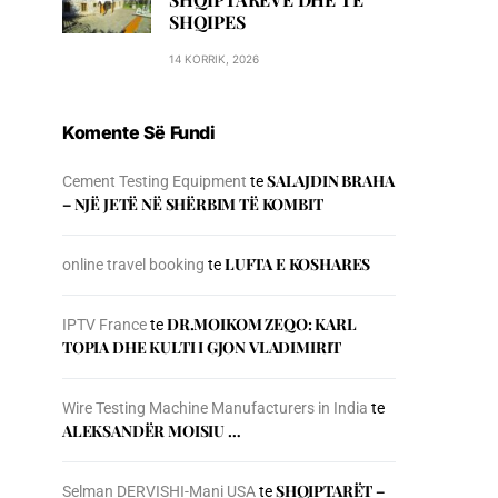
SHQIPES
14 KORRIK, 2026
Komente Së Fundi
SALAJDIN BRAHA
Cement Testing Equipment
te
– NJЁ JETЁ NЁ SHЁRBIM TЁ KOMBIT
LUFTA E KOSHARES
online travel booking
te
DR.MOIKOM ZEQO: KARL
IPTV France
te
TOPIA DHE KULTI I GJON VLADIMIRIT
Wire Testing Machine Manufacturers in India
te
ALEKSANDËR MOISIU …
SHQIPTARËT –
Selman DERVISHI-Mani USA
te