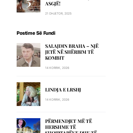
ASGJË!
21 DHJETOR, 2025
Postime Së Fundi
SALAJDIN BRAHA – NJЁ
JETЁ NЁ SHЁRBIM TЁ
KOMBIT
14 KORRIK, 2026
LINDJA E LRSHJ
14 KORRIK, 2026
PËRMENDJET MË TË
HERSHME TË
SHQIPTARËVE DHE TË