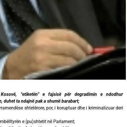
Kosovë, “etiketën” e fajsisë për degradimin e ndodhur
ite, duhet ta ndajnë pak a shumë barabart;
arramendëse shtetërore, por, i koruptuar dhe i kriminalizuar deri
mbëlltyrën e (pu)shtetit në Parlament;