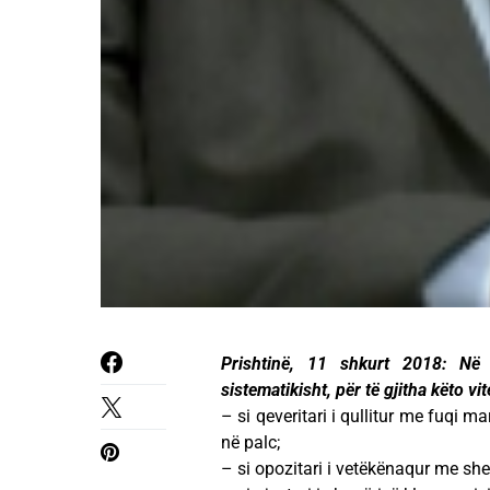
Prishtinë, 11 shkurt 2018: Në 
sistematikisht, për të gjitha këto v
– si qeveritari i qullitur me fuqi m
në palc;
– si opozitari i vetëkënaqur me she