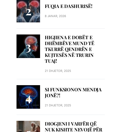
FUQIA E DASHURISË!
8 JANAR, 2026
HIGJIENA E DOBËT E
DHËMBËVE MUND TË
TKURRË QENDRËN E
KUJTESËS NË TRURIN
TUAJ!
21 DHJETOR, 2025
SI FUNKSIONON MENDJA
JONË?!
21 DHJETOR, 2025
DIOGJENI I VARFËR QË
NUK KISHTE NEVOJË PËR