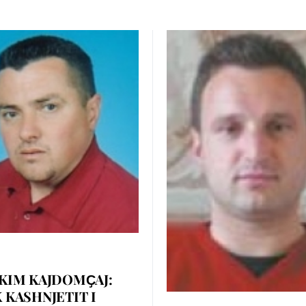
KIM KAJDOMҪAJ:
 KASHNJETIT I