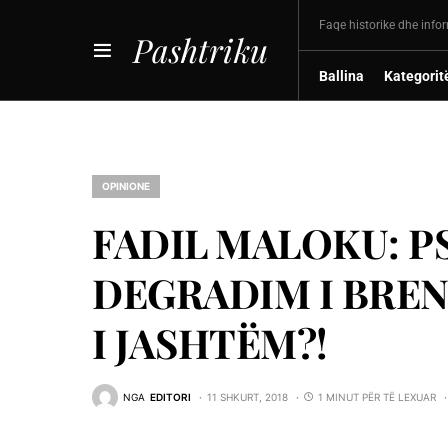
Faqe historike dhe info
Pashtriku
Ballina
Kategorit
OPINIONE
FADIL MALOKU: PS
DEGRADIM I BRE
I JASHTËM?!
NGA
EDITORI
11 SHKURT, 2018
1 MINUT PËR TË LEXUAR