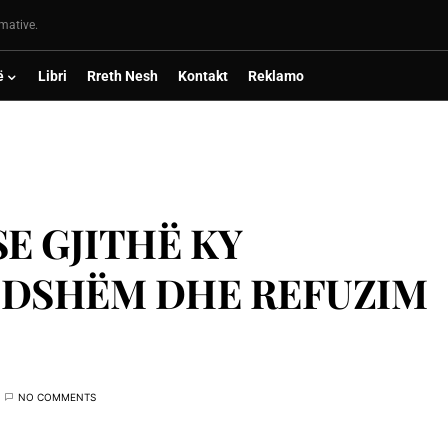
rmative.
ë
Libri
Rreth Nesh
Kontakt
Reklamo
E GJITHË KY
NDSHËM DHE REFUZIM
NO COMMENTS