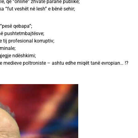
ile, që “online” zhvatë paranë publike;
ë ka “fut veshët në lesh” e bënë sehir;
r “pesë qebapa”;
thë pushtetmbajtësve;
tij profesional korruptiv;
iminale;
rgjegje ndëshkimi;
a e medieve poltroniste – ashtu edhe miqët tanë evropian… !?