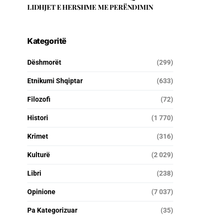
LIDHJET E HERSHME ME PERËNDIMIN
Kategoritë
Dëshmorët
(299)
Etnikumi Shqiptar
(633)
Filozofi
(72)
Histori
(1 770)
Krimet
(316)
Kulturë
(2 029)
Libri
(238)
Opinione
(7 037)
Pa Kategorizuar
(35)