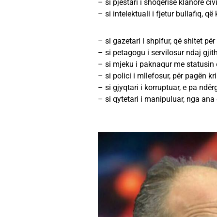
– si pjestari i shoqërisë klanore civ
– si intelektuali i fjetur bullafiq, q
– si gazetari i shpifur, që shitet pë
– si petagogu i servilosur ndaj gji
– si mjeku i paknaqur me statusin e 
– si polici i mllefosur, për pagën kr
– si gjyqtari i korruptuar, e pa ndë
– si qytetari i manipuluar, nga an