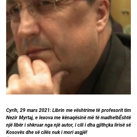
Cyrih, 29 mars 2021: Librin me vështrime të profesorit tim
Nezir Myrtaj, e lexova me kënaqësinë më të madhe!bËshtë
një libër i shkruar nga një autor, i cili i dha gjithçka lirisë së
Kosovës dhe së cilës nuk i mori asgjë!