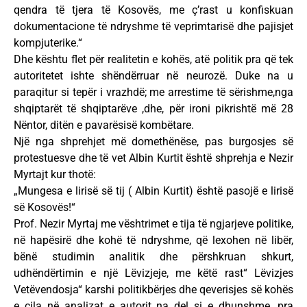
qendra të tjera të Kosovës, me ç’rast u konfiskuan
dokumentacione të ndryshme të veprimtarisë dhe pajisjet
kompjuterike.“
Dhe kështu flet për realitetin e kohës, atë politik pra që tek
autoritetet ishte shëndërruar në neurozë. Duke na u
paraqitur si tepër i vrazhdë; me arrestime të sërishme,nga
shqiptarët të shqiptarëve ,dhe, për ironi pikrishtë më 28
Nëntor, ditën e pavarësisë kombëtare.
Një nga shprehjet më domethënëse, pas burgosjes së
protestuesve dhe të vet Albin Kurtit është shprehja e Nezir
Myrtajt kur thotë:
„Mungesa e lirisë së tij ( Albin Kurtit) është pasojë e lirisë
së Kosovës!“
Prof. Nezir Myrtaj me vështrimet e tija të ngjarjeve politike,
në hapësirë dhe kohë të ndryshme, që lexohen në libër,
bënë studimin analitik dhe përshkruan shkurt,
udhëndërtimin e një Lëvizjeje, me këtë rast“ Lëvizjes
Vetëvendosja“ karshi politikbërjes dhe qeverisjes së kohës
e cila në analizat e autorit na del si e dhunshme, pra