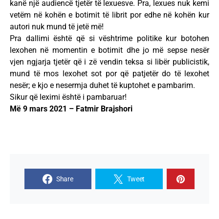
kanë një audiencë tjetër të lexuesve. Pra, lexues nuk kemi
vetëm në kohën e botimit të librit por edhe në kohën kur
autori nuk mund të jetë më!
Pra dallimi është që si vështrime politike kur botohen
lexohen në momentin e botimit dhe jo më sepse nesër
vjen ngjarja tjetër që i zë vendin teksa si libër publicistik,
mund të mos lexohet sot por që patjetër do të lexohet
nesër; e kjo e nesermja duhet të kuptohet e pambarim.
Sikur që leximi është i pambaruar!
Më 9 mars 2021 – Fatmir Brajshori
Share
Tweet