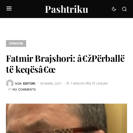
Pashtriku
OPINIONE
Fatmir Brajshori: â€žPërballë
të keqësâ€œ
NGA
EDITORI
29 MARS, 2021
7 MINUTA PËR TË LEXUAR
NO COMMENTS