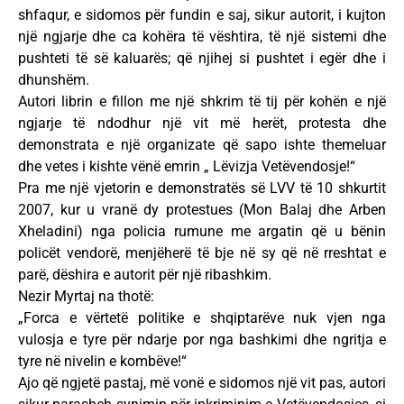
shfaqur, e sidomos për fundin e saj, sikur autorit, i kujton
një ngjarje dhe ca kohëra të vështira, të një sistemi dhe
pushteti të së kaluarës; që njihej si pushtet i egër dhe i
dhunshëm.
Autori librin e fillon me një shkrim të tij për kohën e një
ngjarje të ndodhur një vit më herët, protesta dhe
demonstrata e një organizate që sapo ishte themeluar
dhe vetes i kishte vënë emrin „ Lëvizja Vetëvendosje!“
Pra me një vjetorin e demonstratës së LVV të 10 shkurtit
2007, kur u vranë dy protestues (Mon Balaj dhe Arben
Xheladini) nga policia rumune me argatin që u bënin
policët vendorë, menjëherë të bje në sy që në rreshtat e
parë, dëshira e autorit për një ribashkim.
Nezir Myrtaj na thotë:
„Forca e vërtetë politike e shqiptarëve nuk vjen nga
vulosja e tyre për ndarje por nga bashkimi dhe ngritja e
tyre në nivelin e kombëve!“
Ajo që ngjetë pastaj, më vonë e sidomos një vit pas, autori