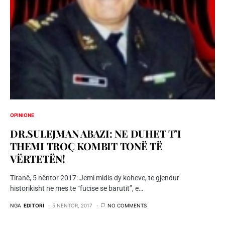
OPINIONE
DR.SULEJMAN ABAZI: NE DUHET T’I
THEMI TROÇ KOMBIT TONË TË
VËRTETËN!
Tiranë, 5 nëntor 2017: Jemi midis dy koheve, te gjendur
historikisht ne mes te “fucise se barutit”, e…
NGA
EDITORI
5 NËNTOR, 2017
NO COMMENTS