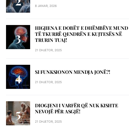
8 JANAR, 2026
HIGJIENA E DOBËT E DHËMBËVE MUND
TË TKURRË QENDRËN E KUJTESËS NË
TRURIN TUAJ!
21 DHJETOR, 2025
SI FUNKSIONON MENDJA JONË?!
21 DHJETOR, 2025
DIOGJENI I VARFËR QË NUK KISHTE
NEVOJË PËR ASGJË!
21 DHJETOR, 2025