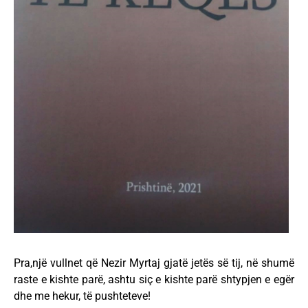
Pra,një vullnet që Nezir Myrtaj gjatë jetës së tij, në shumë
raste e kishte parë, ashtu siç e kishte parë shtypjen e egër
dhe me hekur, të pushteteve!