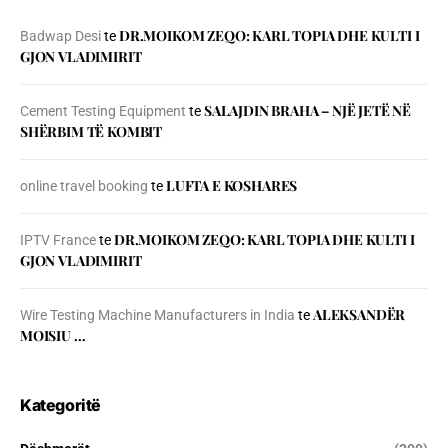
DR.MOIKOM ZEQO: KARL TOPIA DHE KULTI I
Badwap Desi
te
GJON VLADIMIRIT
SALAJDIN BRAHA – NJЁ JETЁ NЁ
Cement Testing Equipment
te
SHЁRBIM TЁ KOMBIT
LUFTA E KOSHARES
online travel booking
te
DR.MOIKOM ZEQO: KARL TOPIA DHE KULTI I
IPTV France
te
GJON VLADIMIRIT
ALEKSANDËR
Wire Testing Machine Manufacturers in India
te
MOISIU …
Kategoritë