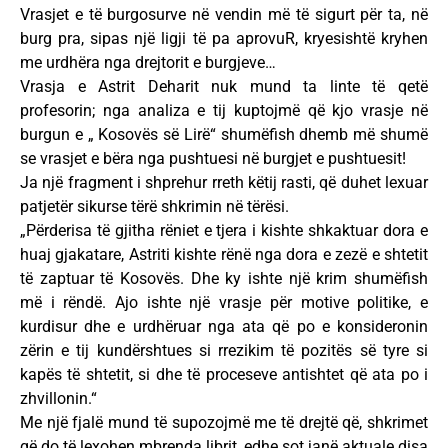
Vrasjet e të burgosurve në vendin më të sigurt për ta, në
burg pra, sipas një ligji të pa aprovuR, kryesishtë kryhen
me urdhëra nga drejtorit e burgjeve…
Vrasja e Astrit Deharit nuk mund ta linte të qetë
profesorin; nga analiza e tij kuptojmë që kjo vrasje në
burgun e „ Kosovës së Lirë“ shumëfish dhemb më shumë
se vrasjet e bëra nga pushtuesi në burgjet e pushtuesit!
Ja një fragment i shprehur rreth këtij rasti, që duhet lexuar
patjetër sikurse tërë shkrimin në tërësi.
„Përderisa të gjitha rëniet e tjera i kishte shkaktuar dora e
huaj gjakatare, Astriti kishte rënë nga dora e zezë e shtetit
të zaptuar të Kosovës. Dhe ky ishte një krim shumëfish
më i rëndë. Ajo ishte një vrasje për motive politike, e
kurdisur dhe e urdhëruar nga ata që po e konsideronin
zërin e tij kundërshtues si rrezikim të pozitës së tyre si
kapës të shtetit, si dhe të proceseve antishtet që ata po i
zhvillonin.“
Me një fjalë mund të supozojmë me të drejtë që, shkrimet
që do të lexohen mbrenda librit, edhe sot janë aktuale disa