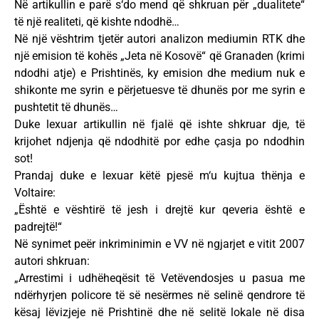
Në artikullin e parë s‘do mend që shkruan për „dualitete“
të një realiteti, që kishte ndodhë…
Në një vështrim tjetër autori analizon mediumin RTK dhe
një emision të kohës „Jeta në Kosovë“ që Granaden (krimi
ndodhi atje) e Prishtinës, ky emision dhe medium nuk e
shikonte me syrin e përjetuesve të dhunës por me syrin e
pushtetit të dhunës…
Duke lexuar artikullin në fjalë që ishte shkruar dje, të
krijohet ndjenja që ndodhitë por edhe çasja po ndodhin
sot!
Prandaj duke e lexuar këtë pjesë m‘u kujtua thënja e
Voltaire:
„Është e vështirë të jesh i drejtë kur qeveria është e
padrejtë!“
Në synimet peër inkriminimin e VV në ngjarjet e vitit 2007
autori shkruan:
„Arrestimi i udhëheqësit të Vetëvendosjes u pasua me
ndërhyrjen policore të së nesërmes në selinë qendrore të
kësaj lëvizjeje në Prishtinë dhe në selitë lokale në disa