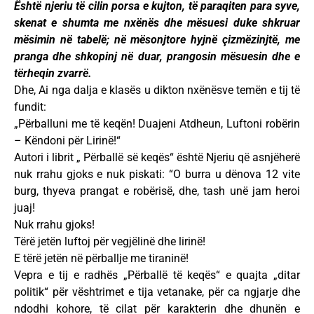
Është njeriu të cilin porsa e kujton, të paraqiten para syve,
skenat e shumta me nxënës dhe mësuesi duke shkruar
mësimin në tabelë; në mësonjtore hyjnë çizmëzinjtë, me
pranga dhe shkopinj në duar, prangosin mësuesin dhe e
tërheqin zvarrë.
Dhe, Ai nga dalja e klasës u dikton nxënësve temën e tij të
fundit:
„Përballuni me të keqën! Duajeni Atdheun, Luftoni robërin
– Këndoni për Lirinë!“
Autori i librit „ Përballë së keqës“ është Njeriu që asnjëherë
nuk rrahu gjoks e nuk piskati: “O burra u dënova 12 vite
burg, thyeva prangat e robërisë, dhe, tash unë jam heroi
juaj!
Nuk rrahu gjoks!
Tërë jetën luftoj për vegjëlinë dhe lirinë!
E tërë jetën në përballje me tiraninë!
Vepra e tij e radhës „Përballë të keqës“ e quajta „ditar
politik“ për vështrimet e tija vetanake, për ca ngjarje dhe
ndodhi kohore, të cilat për karakterin dhe dhunën e