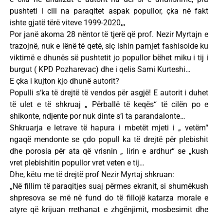
pushteti i cili na paraqitet aspak popullor, çka në fakt
ishte gjatë tërë viteve 1999-2020,,,
Por janë akoma 28 nëntor të tjerë që prof. Nezir Myrtajn e
trazojnë, nuk e lënë të qetë, siç ishin pamjet fashisoide ku
viktimë e dhunës së pushtetit jo popullor bëhet miku i tij i
burgut ( KPD Pozharevac) dhe i qelis Sami Kurteshi…
E çka i kujton kjo dhunë autorit?
Populli s‘ka të drejtë të vendos për asgjë! E autorit i duhet
të ulet e të shkruaj „ Përballë të keqës“ të cilën po e
shikonte, ndjente por nuk dinte s‘i ta parandalonte…
Shkruarja e letrave të hapura i mbetët mjeti i „ vetëm“
ngaqë mendonte se çdo popull ka të drejtë për plebishit
dhe porosia për ata që vrisnin „ lirin e ardhur“ se „kush
vret plebishitin popullor vret veten e tij…
Dhe, këtu me të drejtë prof Nezir Myrtaj shkruan:
„Në fillim të paraqitjes suaj përmes ekranit, si shumëkush
shpresova se më në fund do të fillojë katarza morale e
atyre që krijuan rrethanat e zhgënjimit, mosbesimit dhe