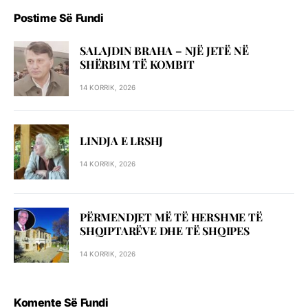
Postime Së Fundi
SALAJDIN BRAHA – NJЁ JETЁ NЁ
SHЁRBIM TЁ KOMBIT
14 KORRIK, 2026
LINDJA E LRSHJ
14 KORRIK, 2026
PËRMENDJET MË TË HERSHME TË
SHQIPTARËVE DHE TË SHQIPES
14 KORRIK, 2026
Komente Së Fundi