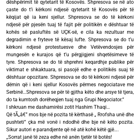
dëshpërimit të qytetarit të Kosovës. Shpresova se në ato
çaste do t’i kërkoni ndjesë qytetarit të Kosovës për të
këqijat që ia keni sjellur. Shpresova se do të kërkoni
ndjesë për pjesën tuaj të fajit për politikën e dështuar të
kohës së pasluftës së UÇK-së, e cila ka rezultuar me
degradimin e fryteve të kësaj lufte. Shpresova se do t’u
kërkoni ndjesë protestuesve dhe Vetëvendosjes për
mungesën e kurajos që t’u përgjigjeni shqetësimeve të
tyre. Shpresova se do të shprehni keqardhje publike për
viktimat e shkaktuara, si pasojë edhe e politikës suaj të
dështuar opozitare. Shpresova se do të kërkoni ndjesë për
dëmin që i keni sjellur Kosovës përmes negociatave me
Serbinë…Shpresova se për të gjitha këto dhe arsye të tjera,
do ta kumtosh dorëheqjen tuaj nga Grupi Negociator.“
I shkruan me dashamirësi zotit Hashim Thaqi…
Që tÃ„â€” mos bje në pozita të kërthasë „ Rrofsha unë dhe
pushteti“ çka më vonë i ndodhë dhe bje në këto pozita.
Sikur autori e parandjente që në atë kohë këtë gjë….
„Sorrat janë të zeza edhe në anën tjetër të botës!