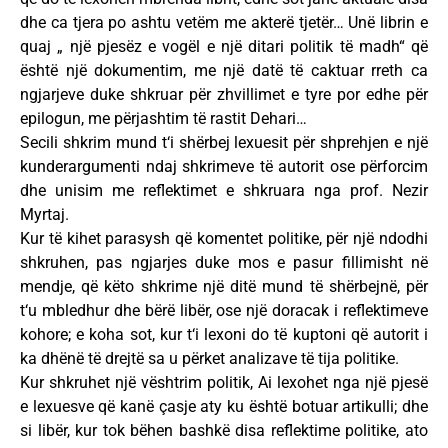
dhe ca tjera po ashtu vetëm me akterë tjetër… Unë librin e
quaj „ një pjesëz e vogël e një ditari politik të madh“ që
është një dokumentim, me një datë të caktuar rreth ca
ngjarjeve duke shkruar për zhvillimet e tyre por edhe për
epilogun, me përjashtim të rastit Dehari…
Secili shkrim mund t‘i shërbej lexuesit për shprehjen e një
kunderargumenti ndaj shkrimeve të autorit ose përforcim
dhe unisim me reflektimet e shkruara nga prof. Nezir
Myrtaj.
Kur të kihet parasysh që komentet politike, për një ndodhi
shkruhen, pas ngjarjes duke mos e pasur fillimisht në
mendje, që këto shkrime një ditë mund të shërbejnë, për
t‘u mbledhur dhe bërë libër, ose një doracak i reflektimeve
kohore; e koha sot, kur t‘i lexoni do të kuptoni që autorit i
ka dhënë të drejtë sa u përket analizave të tija politike.
Kur shkruhet një vështrim politik, Ai lexohet nga një pjesë
e lexuesve që kanë çasje aty ku është botuar artikulli; dhe
si libër, kur tok bëhen bashkë disa reflektime politike, ato