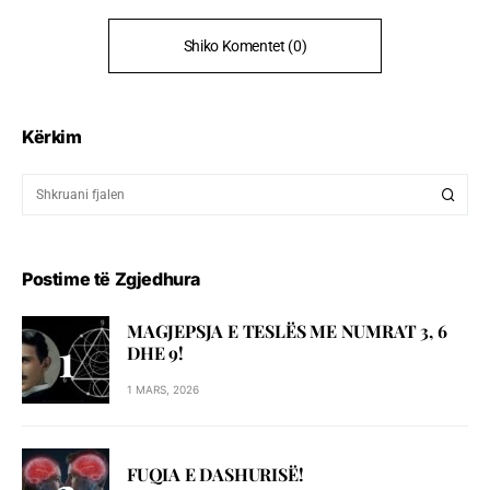
Shiko Komentet (0)
Kërkim
Postime të Zgjedhura
MAGJEPSJA E TESLËS ME NUMRAT 3, 6
DHE 9!
1 MARS, 2026
FUQIA E DASHURISË!