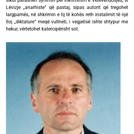
sikur parasheh synimin për inkriminim e Vetëvendosjes, si
Lëvizje „anarhiste“ që pastaj, sipas autorit që tregohet
largpamës, në shkrimin e tij të kohës reth instalimit të një
lloj „diktature“ meqë vullneti, i vegjelisë ishte shtypur me
hekur, vërtetohet katercipërisht sot.