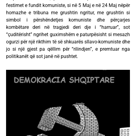
festimet e fundit komuniste, si në 5 Maj e në 24 Maj nëpër
homazhe e tribuna me grushtin ngritur, me grushtin si
simbol i përshëndetjes komuniste dhe përçarjes
kombëtare deri në tragjedi deri dje i “harruar”, sot
“çuditërisht” ngrihet guximshëm e paturpësisht si mesazh
ogurzi për një rikthim të së shkuarës sllavo-komuniste dhe
jo si një gjest pa qëllim për “rilindjen”, e premtuar nga
politikanët që sot janë në pushtet.