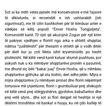
Sot ai ka rreth vetes pjesën më konservatore e më fajsore
të diktaturës, si enveristët e ish ushtarakët (ish
sigurimsat), me të cilin bashkohen për të kënduar arien e
vdekjes së këtij populli “Enver Hoxha Tungjatjeta”.
Komunistët kanë 70 vjet që akuzojnë Zogun për një krim
të pakryer, vjedhjen e floririt nga arka e shtetit shqiptar,
ndërsa “çuditërisht” për thesarin e shtetit që u vodh ditën
për diell kur ju zoti Meta ishit kryeministër, po hesht
plotësisht. Në këtë vend kanë kaluar shumë pushtues, por
askush nuk u ka rrëmbyer shqiptarëve pronën e pasurinë,
me dhunë siç bëri “babai juaj” Enver Hoxha, që u rrëmbeu
shqiptarëve gjithçka që ata kishin, deri edhe jetën. Mijra e
mijra shqiptarëve j’u rrëmbyen pronat dhe floriri nëpërmjet
torturave më çnjerëzore; floriri i grumbulluar prej shekujsh
në këtë vend prej stërgjyshërve, gjyshëve, baballarëve dhe
prej vetë atyre… dhe sot ai flori dergjet në heshtje si një
dëshmi tronditëse në bankat e huaja, ku në çdo kallëp të