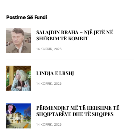
Postime Së Fundi
SALAJDIN BRAHA – NJЁ JETЁ NЁ
SHЁRBIM TЁ KOMBIT
14 KORRIK, 2026
LINDJA E LRSHJ
14 KORRIK, 2026
PËRMENDJET MË TË HERSHME TË
SHQIPTARËVE DHE TË SHQIPES
14 KORRIK, 2026