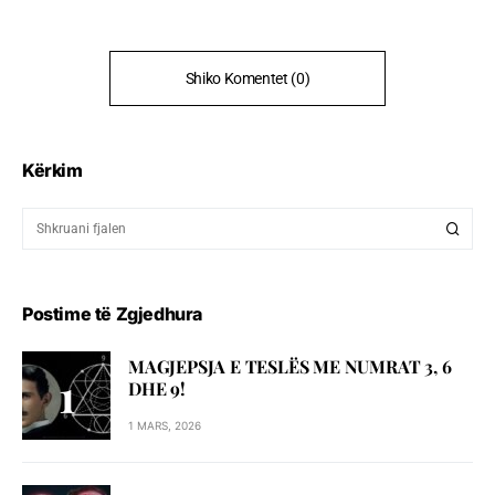
Shiko Komentet (0)
Kërkim
Postime të Zgjedhura
MAGJEPSJA E TESLËS ME NUMRAT 3, 6
DHE 9!
1 MARS, 2026