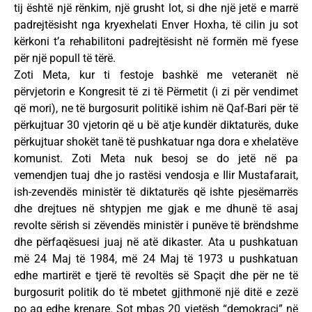
tij është një rënkim, një grusht lot, si dhe një jetë e marrë
padrejtësisht nga kryexhelati Enver Hoxha, të cilin ju sot
kërkoni t’a rehabilitoni padrejtësisht në formën më fyese
për një popull të tërë.
Zoti Meta, kur ti festoje bashkë me veteranët në
përvjetorin e Kongresit të zi të Përmetit (i zi për vendimet
që mori), ne të burgosurit politikë ishim në Qaf-Bari për të
përkujtuar 30 vjetorin që u bë atje kundër diktaturës, duke
përkujtuar shokët tanë të pushkatuar nga dora e xhelatëve
komunist. Zoti Meta nuk besoj se do jetë në pa
vemendjen tuaj dhe jo rastësi vendosja e Ilir Mustafarait,
ish-zevendës ministër të diktaturës që ishte pjesëmarrës
dhe drejtues në shtypjen me gjak e me dhunë të asaj
revolte sërish si zëvendës ministër i punëve të brëndshme
dhe përfaqësuesi juaj në atë dikaster. Ata u pushkatuan
më 24 Maj të 1984, më 24 Maj të 1973 u pushkatuan
edhe martirët e tjerë të revoltës së Spaçit dhe për ne të
burgosurit politik do të mbetet gjithmonë një ditë e zezë
po aq edhe krenare. Sot mbas 20 vjetësh “demokraci” në