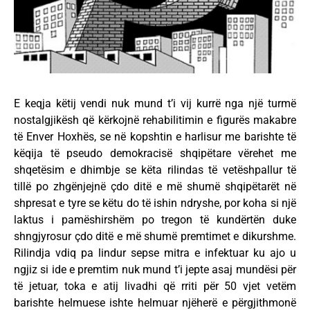
E keqja këtij vendi nuk mund t’i vij kurrë nga një turmë
nostalgjikësh që kërkojnë rehabilitimin e figurës makabre
të Enver Hoxhës, se në kopshtin e harlisur me barishte të
këqija të pseudo demokracisë shqipëtare vërehet me
shqetësim e dhimbje se këta rilindas të vetëshpallur të
tillë po zhgënjejnë çdo ditë e më shumë shqipëtarët në
shpresat e tyre se këtu do të ishin ndryshe, por koha si një
laktus i pamëshirshëm po tregon të kundërtën duke
shngjyrosur çdo ditë e më shumë premtimet e dikurshme.
Rilindja vdiq pa lindur sepse mitra e infektuar ku ajo u
ngjiz si ide e premtim nuk mund t’i jepte asaj mundësi për
të jetuar, toka e atij livadhi që rriti për 50 vjet vetëm
barishte helmuese ishte helmuar njëherë e përgjithmonë