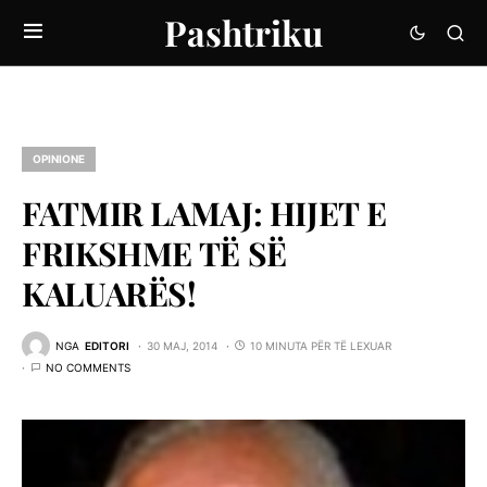
Pashtriku
OPINIONE
FATMIR LAMAJ: HIJET E
FRIKSHME TË SË
KALUARËS!
NGA
EDITORI
30 MAJ, 2014
10 MINUTA PËR TË LEXUAR
NO COMMENTS