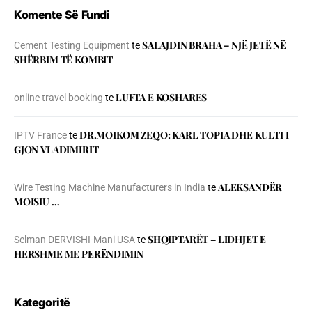
Komente Së Fundi
SALAJDIN BRAHA – NJЁ JETЁ NЁ
Cement Testing Equipment
te
SHЁRBIM TЁ KOMBIT
LUFTA E KOSHARES
online travel booking
te
DR.MOIKOM ZEQO: KARL TOPIA DHE KULTI I
IPTV France
te
GJON VLADIMIRIT
ALEKSANDËR
Wire Testing Machine Manufacturers in India
te
MOISIU …
SHQIPTARËT – LIDHJET E
Selman DERVISHI-Mani USA
te
HERSHME ME PERËNDIMIN
Kategoritë