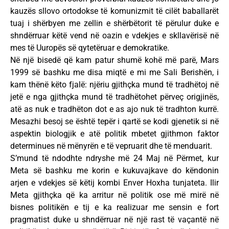
kauzës sllovo ortodokse të komunizmit të cilët baballarët
tuaj i shërbyen me zellin e shërbëtorit të përulur duke e
shndërruar këtë vend në oazin e vdekjes e skllavërisë në
mes të Uuropës së qytetëruar e demokratike.
Në një bisedë që kam patur shumë kohë më parë, Mars
1999 së bashku me disa miqtë e mi me Sali Berishën, i
kam thënë këto fjalë: njëriu gjithçka mund të tradhëtoj në
jetë e nga gjithçka mund të tradhëtohet përveç origjinës,
atë as nuk e tradhëton dot e as ajo nuk të tradhton kurrë.
Mesazhi besoj se është tepër i qartë se kodi gjenetik si në
aspektin biologjik e atë politik mbetet gjithmon faktor
determinues në mënyrën e të vepruarit dhe të menduarit.
S’mund të ndodhte ndryshe më 24 Maj në Përmet, kur
Meta së bashku me korin e kukuvajkave do këndonin
arjen e vdekjes së këtij kombi Enver Hoxha tunjateta. Ilir
Meta gjithçka që ka arritur në politik ose më mirë në
bisnes politikën e tij e ka realizuar me sensin e fort
pragmatist duke u shndërruar në një rast të vaçantë në