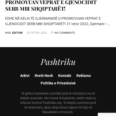
PROMOVUAN VEPRAT E GJENOCIDIT
SERB MBI SHQIPTARËT!
EDHE NË KELN TË GJERMANISË U PROMOVUAN VEPRAT E
GJENOCIDIT SERB MBI SHQIPTARËT! 21 tetor 2022, Gjermani –…
NGA
EDITORI
24 TETOR, 2022
NO COMMENTS
Pashtriku
Arkivi
Rreth Nesh
Kontakt
Reklamo
Politika e Privatësisë
Të gjitha materialet e portalit janë të mbrojtura me të
drejtat autoriale. Ato mund të kopjohen, vetëm duke iu
referuar burimit Pashtriku.org. Të drejtat autoriale janë
të rezervuara, sipas dispozitave ligjore në fuqi në
Republikën e Kosovës.