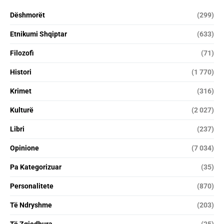
Dëshmorët
(299)
Etnikumi Shqiptar
(633)
Filozofi
(71)
Histori
(1 770)
Krimet
(316)
Kulturë
(2 027)
Libri
(237)
Opinione
(7 034)
Pa Kategorizuar
(35)
Personalitete
(870)
Të Ndryshme
(203)
Të Zgjedhura
(25)