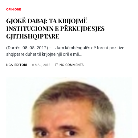
OPINIONE
GJOKË DABAJ: TA KRIJOJMË
INSTITUCIONIN E PËRKUJDESJES
GJITHSHQIPTARE
(Durrës. 08. 05. 2012) – …Jam këmbëngulës që forcat pozitive
shqiptare duhet të krijojnë një orë e më…
NGA
EDITORI
8 MAJ, 2012
NO COMMENTS