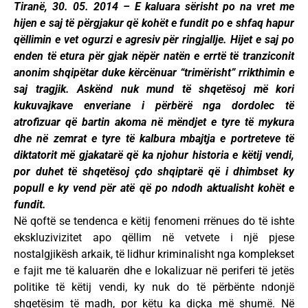
Tiranë, 30. 05. 2014 – E kaluara sërisht po na vret me
hijen e saj të përgjakur që kohët e fundit po e shfaq hapur
qëllimin e vet ogurzi e agresiv për ringjallje. Hijet e saj po
enden të etura për gjak nëpër natën e errtë të tranziconit
anonim shqipëtar duke kërcënuar “trimërisht” rrikthimin e
saj tragjik. Askënd nuk mund të shqetësoj më kori
kukuvajkave enveriane i përbërë nga dordolec të
atrofizuar që bartin akoma në mëndjet e tyre të mykura
dhe në zemrat e tyre të kalbura mbajtja e portreteve të
diktatorit më gjakatarë që ka njohur historia e këtij vendi,
por duhet të shqetësoj çdo shqiptarë që i dhimbset ky
popull e ky vend për atë që po ndodh aktualisht kohët e
fundit.
Në qoftë se tendenca e këtij fenomeni rrënues do të ishte
ekskluzivizitet apo qëllim në vetvete i një pjese
nostalgjikësh arkaik, të lidhur kriminalisht nga komplekset
e fajit me të kaluarën dhe e lokalizuar në periferi të jetës
politike të këtij vendi, ky nuk do të përbënte ndonjë
shqetësim të madh, por këtu ka diçka më shumë. Në