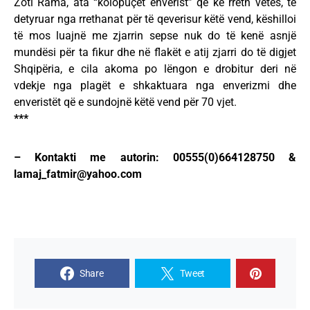
Zoti Rama, ata “kolopuçët enverist” që ke rreth vetes, të
detyruar nga rrethanat për të qeverisur këtë vend, këshilloi
të mos luajnë me zjarrin sepse nuk do të kenë asnjë
mundësi për ta fikur dhe në flakët e atij zjarri do të digjet
Shqipëria, e cila akoma po lëngon e drobitur deri në
vdekje nga plagët e shkaktuara nga enverizmi dhe
enveristët që e sundojnë këtë vend për 70 vjet.
***
– Kontakti me autorin: 00555(0)664128750 &
lamaj_fatmir@yahoo.com
Share
Tweet