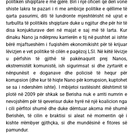
politikën shqiptare e më gjërë. Biri i një oficeri që deri vonë
shiste lakra te pazari i ri me ambicje politike e qëllime të
qarta pasurimi, diti të lundronte mjeshtërisht në ujrat e
turbullta të politikës shqiptare duke u ngjitur dhe për hir të
disa konjukturave deri në majat e saj më të larta. Kur
dinaku Nano ja ndërpreu karrierën e tij në pushtet ai ishte
bërë mjaftueshëm i fuqishëm ekonomikisht për të krijuar
lëvizjen e vet politike të cilën e pagëzoj LSI. Në këtë lëvizje
u përfshin të gjithë të pakënaqurit prej Nanos,
ekstremistët komunistë, ish sigurimsat si dhe zyrtarët e
nënpunësit e doganave dhe policisë të hequr për
korrupsion (dhe kur të hiqte Nano për korrupsion, kuptohet
se sa i ndershëm ishte). I mbijetoi rastësisht dështimit të
plotë në 2009 për shkak se Berisha nuk e arriti numrin e
nevojshëm për të qeverisur duke hyrë në një koalicion nga
i cili përfitoi shumë dhe duke dëmtuar akoma më shumë
Berishën, të cilin e braktisi si aleat në momentin që i
kishte rrëmbyer gjithçka, si dhe mundësinë e fitores së
pamundur.