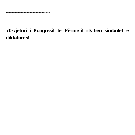
“““““““““““““““““““““““““““““
70-vjetori i Kongresit të Përmetit rikthen simbolet e
diktaturës!