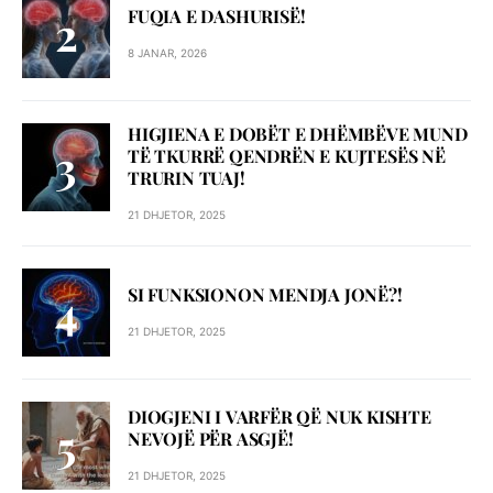
FUQIA E DASHURISË!
8 JANAR, 2026
HIGJIENA E DOBËT E DHËMBËVE MUND
TË TKURRË QENDRËN E KUJTESËS NË
TRURIN TUAJ!
21 DHJETOR, 2025
SI FUNKSIONON MENDJA JONË?!
21 DHJETOR, 2025
DIOGJENI I VARFËR QË NUK KISHTE
NEVOJË PËR ASGJË!
21 DHJETOR, 2025