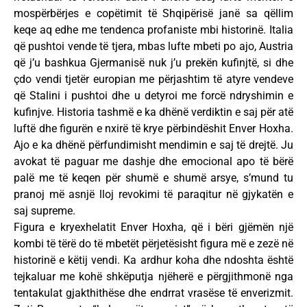
mospërbërjes e copëtimit të Shqipërisë janë sa qëllim
keqe aq edhe me tendenca profaniste mbi historinë. Italia
që pushtoi vende të tjera, mbas lufte mbeti po ajo, Austria
që j’u bashkua Gjermanisë nuk j’u prekën kufinjtë, si dhe
çdo vendi tjetër europian me përjashtim të atyre vendeve
që Stalini i pushtoi dhe u detyroi me forcë ndryshimin e
kufinjve. Historia tashmë e ka dhënë verdiktin e saj për atë
luftë dhe figurën e nxirë të krye përbindëshit Enver Hoxha.
Ajo e ka dhënë përfundimisht mendimin e saj të drejtë. Ju
avokat të paguar me dashje dhe emocional apo të bërë
palë me të keqen për shumë e shumë arsye, s’mund tu
pranoj më asnjë lloj revokimi të paraqitur në gjykatën e
saj supreme.
Figura e kryexhelatit Enver Hoxha, që i bëri gjëmën një
kombi të tërë do të mbetët përjetësisht figura më e zezë në
historinë e këtij vendi. Ka ardhur koha dhe ndoshta është
tejkaluar me kohë shkëputja njëherë e përgjithmonë nga
tentakulat gjakthithëse dhe endrrat vrasëse të enverizmit.