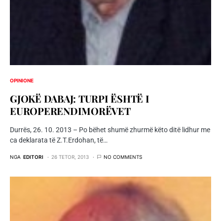
OPINIONE
GJOKË DABAJ: TURPI ËSHTË I
EUROPERENDIMORËVET
Durrës, 26. 10. 2013 – Po bëhet shumë zhurmë këto ditë lidhur me
ca deklarata të Z.T.Erdohan, të…
NGA
EDITORI
26 TETOR, 2013
NO COMMENTS