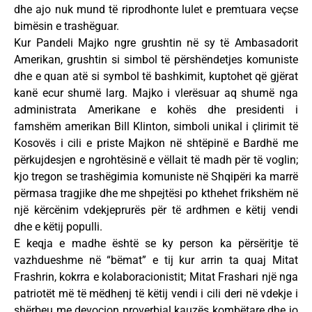
dhe ajo nuk mund të riprodhonte lulet e premtuara veçse
bimësin e trashëguar.
Kur Pandeli Majko ngre grushtin në sy të Ambasadorit
Amerikan, grushtin si simbol të përshëndetjes komuniste
dhe e quan atë si symbol të bashkimit, kuptohet që gjërat
kanë ecur shumë larg. Majko i vlerësuar aq shumë nga
administrata Amerikane e kohës dhe presidenti i
famshëm amerikan Bill Klinton, simboli unikal i çlirimit të
Kosovës i cili e priste Majkon në shtëpinë e Bardhë me
përkujdesjen e ngrohtësinë e vëllait të madh për të voglin;
kjo tregon se trashëgimia komuniste në Shqipëri ka marrë
përmasa tragjike dhe me shpejtësi po kthehet frikshëm në
një kërcënim vdekjeprurës për të ardhmen e këtij vendi
dhe e këtij populli.
E keqja e madhe është se ky person ka përsëritje të
vazhdueshme në “bëmat” e tij kur arrin ta quaj Mitat
Frashrin, kokrra e kolaboracionistit; Mitat Frashari një nga
patriotët më të mëdhenj të këtij vendi i cili deri në vdekje i
shërbeu me devocion proverbial kauzës kombëtare dhe jo