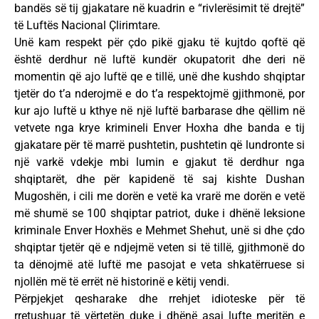
bandës së tij gjakatare në kuadrin e “rivlerësimit të drejtë”
të Luftës Nacional Çlirimtare.
Unë kam respekt për çdo pikë gjaku të kujtdo qoftë që
është derdhur në luftë kundër okupatorit dhe deri në
momentin që ajo luftë qe e tillë, unë dhe kushdo shqiptar
tjetër do t’a nderojmë e do t’a respektojmë gjithmonë, por
kur ajo luftë u kthye në një luftë barbarase dhe qëllim në
vetvete nga krye krimineli Enver Hoxha dhe banda e tij
gjakatare për të marrë pushtetin, pushtetin që lundronte si
një varkë vdekje mbi lumin e gjakut të derdhur nga
shqiptarët, dhe për kapidenë të saj kishte Dushan
Mugoshën, i cili me dorën e vetë ka vrarë me dorën e vetë
më shumë se 100 shqiptar patriot, duke i dhënë leksione
kriminale Enver Hoxhës e Mehmet Shehut, unë si dhe çdo
shqiptar tjetër që e ndjejmë veten si të tillë, gjithmonë do
ta dënojmë atë luftë me pasojat e veta shkatërruese si
njollën më të errët në historinë e këtij vendi.
Përpjekjet qesharake dhe rrehjet idioteske për të
rretushuar të vërtetën duke i dhënë asaj lufte meritën e