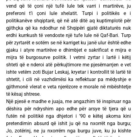
vend që të çoni një tufë lule tek varri i martirëve, ju
preferoni t’i çoni lule xhelatit. Turpi i politikës e i
politikanëve shqiptarë, që në atë ditë aq kuptimplotë për
gjithçka që ka ndodhur në Shqipëri gjatë diktaturës nuk
erdhi kurrkush të vendoste një tufe lule në Qaf-Bari. Turp
për zyrtarët e sotëm se në karriget ku janë ulur është edhe
gjaku i atyre martirëve e dhimbjet e sakrificat e mijra e
mijra të burgosurve politik. I vetmi zyrtar i lartë i këtij
shteti që e nderoi atë përkujtimore me pjesëmarrjen e vet
ishte vetëm zoti Bujar Leskaj, kryetar i kontrollit të lartë të
shtetit, i cili në vazhdimësi ka reflektuar pa mëdyshje e
gjithmonë vlerat e veta njerëzore e morale në mbështetje
të kësaj shtrese.
Një pjesë e madhe e juaja, me angazhim të inspiruar nga
dëshira për ndryshim apo edhe për arsye të tjera që u
futën në politikë nga dhjetori i ’90 e këtej akoma kini
pretendimin absurd që ishit ju që na nxorrët nga burgu;
Jo, zotërinj, ne ju nxorrëm nga burgu juve, ku ju kishte