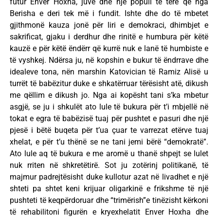
futur Enver Hoxha, juve dhe një popull të tërë që nga
Berisha e deri tek më i fundit. Ishte dhe do të mbetet
gjithmonë kauza jonë për liri e demokraci, dhimbjet e
sakrificat, gjaku i derdhur dhe rinitë e humbura për këtë
kauzë e për këtë ëndërr që kurrë nuk e lanë të humbiste e
të vyshkej. Ndërsa ju, në kopshin e bukur të ëndrrave dhe
idealeve tona, nën marshin Katovician të Ramiz Alisë u
turrët të babëzitur duke e shkatërruar tërësisht atë, dikush
me qëllim e dikush jo. Nga ai kopësht tani s’ka mbetur
asgjë, se ju i shkulët ato lule të bukura për t’i mbjellë në
tokat e egra të babëzisë tuaj për pushtet e pasuri dhe një
pjesë i bëtë buqeta për t’ua çuar te varrezat etërve tuaj
xhelat, e për t’u thënë se ne tani jemi bërë “demokratë”.
Ato lule aq të bukura e me aromë u thanë shpejt se lulet
nuk rriten në shkretëtirë. Sot ju zotërinj politikanë, të
majmur padrejtësisht duke kullotur azat në livadhet e një
shteti pa shtet keni krijuar oligarkinë e frikshme të një
pushteti të keqpërdoruar dhe “trimërish”e tinëzisht kërkoni
të rehabilitoni figurën e kryexhelatit Enver Hoxha dhe