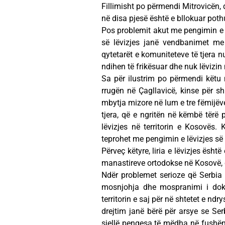
Fillimisht po përmendi Mitrovicën, q
në disa pjesë është e bllokuar poth
Pos problemit akut me pengimin e lir
së lëvizjes janë vendbanimet me 
qytetarët e komuniteteve të tjera n
ndihen të frikësuar dhe nuk lëviz
Sa për ilustrim po përmendi këtu m
rrugën në Çagllavicë, kinse për sh
mbytja mizore në lum e tre fëmijëv
tjera, që e ngritën në këmbë tërë 
lëvizjes në territorin e Kosovës
teprohet me pengimin e lëvizjes së l
Përveç këtyre, liria e lëvizjes ësht
manastireve ortodokse në Kosovë, q
Ndër problemet serioze që Serbia i
mosnjohja dhe mospranimi i doku
territorin e saj për në shtetet e nd
drejtim janë bërë për arsye se Se
sjellë pengesa të mëdha në fushën e