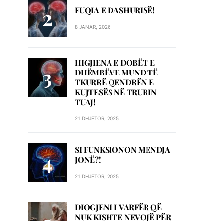
FUQIA E DASHURISË!
8 JANAR, 2026
HIGJIENA E DOBËT E
DHËMBËVE MUND TË
TKURRË QENDRËN E
KUJTESËS NË TRURIN
TUAJ!
21 DHJETOR, 2025
SI FUNKSIONON MENDJA
JONË?!
21 DHJETOR, 2025
DIOGJENI I VARFËR QË
NUK KISHTE NEVOJË PËR