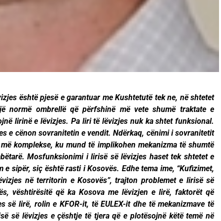
ëvizjes është pjesë e garantuar me Kushtetutë tek ne, në shtetet
jë normë ombrellë që përfshinë më vete shumë traktate e
ë lirinë e lëvizjes. Pa liri të lëvizjes nuk ka shtet funksional.
zjes e cënon sovranitetin e vendit. Ndërkaq, cënimi i sovranitetit
 më komplekse, ku mund të implikohen mekanizma të shumtë
ëtarë. Mosfunksionimi i lirisë së lëvizjes haset tek shtetet e
 e sipër, siç është rasti i Kosovës. Edhe tema ime, “Kufizimet,
vizjes në territorin e Kosovës”, trajton problemet e lirisë së
vës, vështirësitë që ka Kosova me lëvizjen e lirë, faktorët që
s së lirë, rolin e KFOR-it, të EULEX-it dhe të mekanizmave të
risë së lëvizjes e çështje të tjera që e plotësojnë këtë temë në