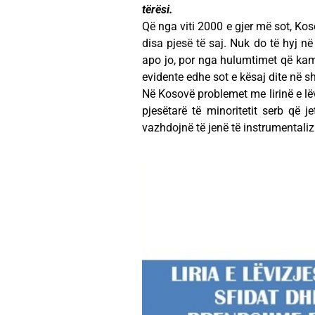
tërësi.
Që nga viti 2000 e gjer më sot, Ko
disa pjesë të saj. Nuk do të hyj në
apo jo, por nga hulumtimet që kam 
evidente edhe sot e kësaj dite në sh
Në Kosovë problemet me lirinë e lë
pjesëtarë të minoritetit serb që j
vazhdojnë të jenë të instrumentaliz