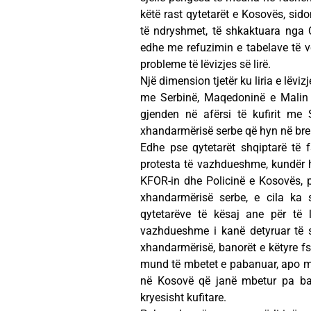
këtë rast qytetarët e Kosovës, si
të ndryshmet, të shkaktuara nga Q
edhe me refuzimin e tabelave të v
probleme të lëvizjes së lirë.
Një dimension tjetër ku liria e lëvizj
me Serbinë, Maqedoninë e Malin 
gjenden në afërsi të kufirit me
xhandarmërisë serbe që hyn në brend
Edhe pse qytetarët shqiptarë të f
protesta të vazhdueshme, kundër h
KFOR-in dhe Policinë e Kosovës, p
xhandarmërisë serbe, e cila ka
qytetarëve të kësaj ane për të 
vazhdueshme i kanë detyruar të 
xhandarmërisë, banorët e këtyre f
mund të mbetet e pabanuar, apo m
në Kosovë që janë mbetur pa b
kryesisht kufitare.