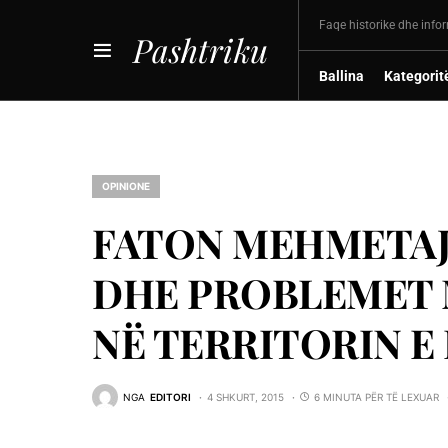
Faqe historike dhe info
Pashtriku
Ballina
Kategorit
OPINIONE
FATON MEHMETAJ:
DHE PROBLEMET M
NË TERRITORIN E
NGA
EDITORI
4 SHKURT, 2015
6 MINUTA PËR TË LEXUAR