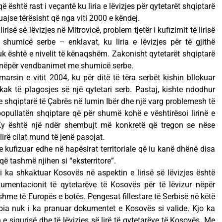
ë është rast i veçantë ku liria e lëvizjes për qytetarët shqiptarë
uajse tërësisht që nga viti 2000 e këndej.
isë së lëvizjes në Mitrovicë, problem tjetër i kufizimit të lirisë
shumicë serbe – enklavat, ku liria e lëvizjes për të gjithë
uk është e nivelit të kënaqshëm. Zakonisht qytetarët shqiptarë
in nëpër vendbanimet me shumicë serbe.
arsin e vitit 2004, ku për ditë të tëra serbët kishin bllokuar
kak të plagosjes së një qytetari serb. Pastaj, kishte ndodhur
e shqiptarë të Çabrës në lumin Ibër dhe një varg problemesh të
popullatën shqiptare që për shumë kohë e vështirësoi lirinë e
. Ky është një ndër shembujt më konkretë që tregon se nëse
irë cilat mund të jenë pasojat.
ë e kufizuar edhe në hapësirat territoriale që iu kanë dhënë disa
ë tashmë njihen si “eksterritore”.
 ka shkaktuar Kosovës në aspektin e lirisë së lëvizjes është
mentacionit të qytetarëve të Kosovës për të lëvizur nëpër
ryshme të Europës e botës. Pengesat fillestare të Serbisë në këtë
rbia nuk i ka pranuar dokumentet e Kosovës si valide. Kjo ka
 sigurisë dhe të lëvizjes së lirë të qytetarëve të Kosovës. Me