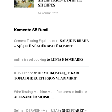
SHQIPES
14 KORRIK, 2026
Komente Së Fundi
SALAJDIN BRAHA
Cement Testing Equipment
te
– NJЁ JETЁ NЁ SHЁRBIM TЁ KOMBIT
LUFTA E KOSHARES
online travel booking
te
DR.MOIKOM ZEQO: KARL
IPTV France
te
TOPIA DHE KULTI I GJON VLADIMIRIT
Wire Testing Machine Manufacturers in India
te
ALEKSANDËR MOISIU …
SHQIPTARËT –
Selman DERVISHI-Mani USA
te