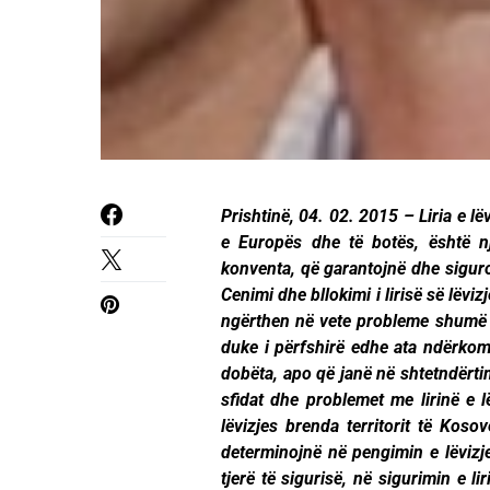
Prishtinë, 04. 02. 2015 – Liria e l
e Europës dhe të botës, është n
konventa, që garantojnë dhe sigurojn
Cenimi dhe bllokimi i lirisë së lëvi
ngërthen në vete probleme shumë
duke i përfshirë edhe ata ndërkomb
dobëta, apo që janë në shtetndërtim
sfidat dhe problemet me lirinë e lë
lëvizjes brenda territorit të Koso
determinojnë në pengimin e lëvizje
tjerë të sigurisë, në sigurimin e li