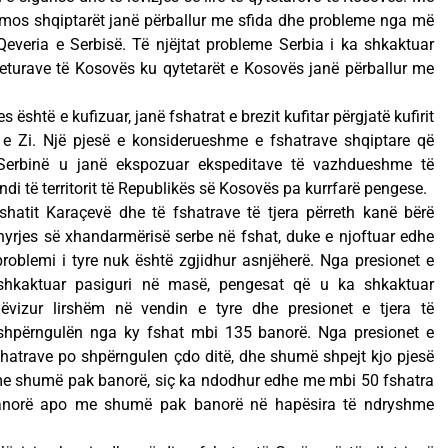
domos shqiptarët janë përballur me sfida dhe probleme nga më
everia e Serbisë. Të njëjtat probleme Serbia i ka shkaktuar
eturave të Kosovës ku qytetarët e Kosovës janë përballur me
es është e kufizuar, janë fshatrat e brezit kufitar përgjatë kufirit
e Zi. Një pjesë e konsiderueshme e fshatrave shqiptare që
 Serbinë u janë ekspozuar ekspeditave të vazhdueshme të
i të territorit të Republikës së Kosovës pa kurrfarë pengese.
shatit Karaçevë dhe të fshatrave të tjera përreth kanë bërë
yrjes së xhandarmërisë serbe në fshat, duke e njoftuar edhe
roblemi i tyre nuk është zgjidhur asnjëherë. Nga presionet e
 shkaktuar pasiguri në masë, pengesat që u ka shkaktuar
lëvizur lirshëm në vendin e tyre dhe presionet e tjera të
shpërngulën nga ky fshat mbi 135 banorë. Nga presionet e
shatrave po shpërngulen çdo ditë, dhe shumë shpejt kjo pjesë
e shumë pak banorë, siç ka ndodhur edhe me mbi 50 fshatra
anorë apo me shumë pak banorë në hapësira të ndryshme