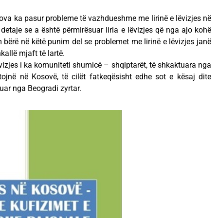
sova ka pasur probleme të vazhdueshme me lirinë e lëvizjes në
 detaje se a është përmirësuar liria e lëvizjes që nga ajo kohë
bërë në këtë punim del se problemet me lirinë e lëvizjes janë
kallë mjaft të lartë.
vizjes i ka komuniteti shumicë – shqiptarët, të shkaktuara nga
etojnë në Kosovë, të cilët fatkeqësisht edhe sot e kësaj dite
uar nga Beogradi zyrtar.