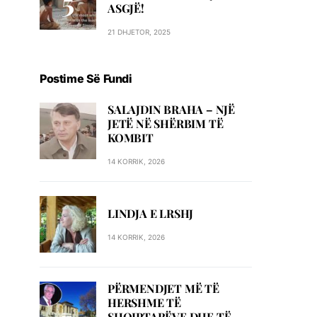
ASGJË!
21 DHJETOR, 2025
Postime Së Fundi
SALAJDIN BRAHA – NJЁ
JETЁ NЁ SHЁRBIM TЁ
KOMBIT
14 KORRIK, 2026
LINDJA E LRSHJ
14 KORRIK, 2026
PËRMENDJET MË TË
HERSHME TË
SHQIPTARËVE DHE TË