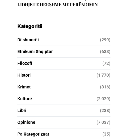
LIDHJET E HERSHME ME PERËNDIMIN
Kategoritë
Dëshmorët
(299)
Etnikumi Shqiptar
(633)
Filozofi
(72)
Histori
(1 770)
Krimet
(316)
Kulturë
(2 029)
Libri
(238)
Opinione
(7 037)
Pa Kategorizuar
(35)