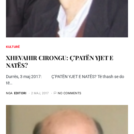
KULTURË
XHEVAHIR CIRONGU: Ç’PATËN YJET E
NATËS?
Durrës, 3 maj 2017: Ç’PATËN YJET E NATËS? Të thash se do
të…
NGA
EDITORI
2 MAJ, 2017
NO COMMENTS