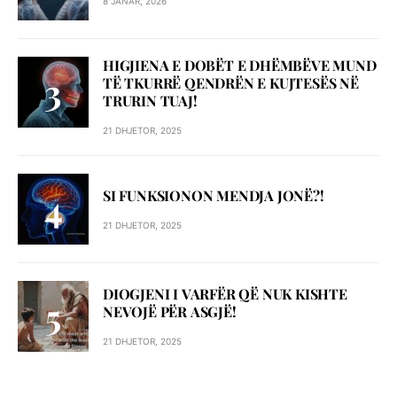
8 JANAR, 2026
HIGJIENA E DOBËT E DHËMBËVE MUND
TË TKURRË QENDRËN E KUJTESËS NË
TRURIN TUAJ!
21 DHJETOR, 2025
SI FUNKSIONON MENDJA JONË?!
21 DHJETOR, 2025
DIOGJENI I VARFËR QË NUK KISHTE
NEVOJË PËR ASGJË!
21 DHJETOR, 2025