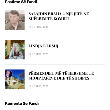
Postime Së Fundi
SALAJDIN BRAHA – NJЁ JETЁ NЁ
SHЁRBIM TЁ KOMBIT
14 KORRIK, 2026
LINDJA E LRSHJ
14 KORRIK, 2026
PËRMENDJET MË TË HERSHME TË
SHQIPTARËVE DHE TË SHQIPES
14 KORRIK, 2026
Komente Së Fundi