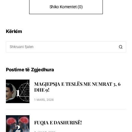
Shiko Komentet (0)
Kërkim
Postime të Zgjedhura
MAGJEPSJA E TESLËS ME NUMRAT 3, 6
DHE 9!
1 MARS, 2026
FUQIA E DASHURISË!