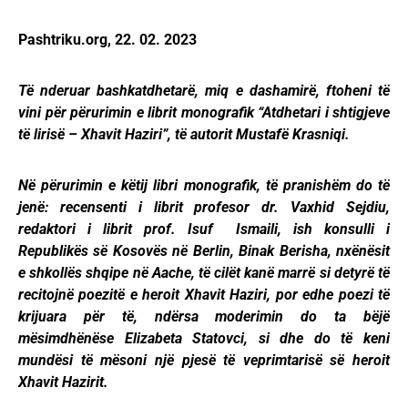
Pashtriku.org, 22. 02. 2023
Të nderuar bashkatdhetarë, miq e dashamirë, ftoheni të
vini për përurimin e librit monografik “Atdhetari i shtigjeve
të lirisë – Xhavit Haziri”, të autorit Mustafë Krasniqi.
Në përurimin e këtij libri monografik, të pranishëm do të
jenë: recensenti i librit profesor dr. Vaxhid Sejdiu,
redaktori i librit prof. Isuf Ismaili, ish konsulli i
Republikës së Kosovës në Berlin, Binak Berisha, nxënësit
e shkollës shqipe në Aache, të cilët kanë marrë si detyrë të
recitojnë poezitë e heroit Xhavit Haziri, por edhe poezi të
krijuara për të, ndërsa moderimin do ta bëjë
mësimdhënëse Elizabeta Statovci, si dhe do të keni
mundësi të mësoni një pjesë të veprimtarisë së heroit
Xhavit Hazirit.