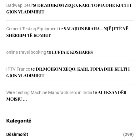
DR.MOIKOM ZEQO: KARL TOPIA DHE KULTI I
Badwap Desi
te
GJON VLADIMIRIT
SALAJDIN BRAHA – NJЁ JETЁ NЁ
Cement Testing Equipment
te
SHЁRBIM TЁ KOMBIT
LUFTA E KOSHARES
online travel booking
te
DR.MOIKOM ZEQO: KARL TOPIA DHE KULTI I
IPTV France
te
GJON VLADIMIRIT
ALEKSANDËR
Wire Testing Machine Manufacturers in India
te
MOISIU …
Kategoritë
Dëshmorët
(299)