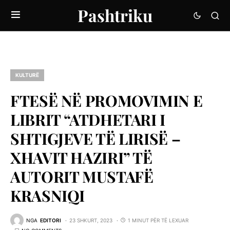
Pashtriku
KULTURË
FTESË NË PROMOVIMIN E
LIBRIT “ATDHETARI I
SHTIGJEVE TË LIRISË –
XHAVIT HAZIRI” TË
AUTORIT MUSTAFË
KRASNIQI
NGA
EDITORI
23 SHKURT, 2023
1 MINUT PËR TË LEXUAR