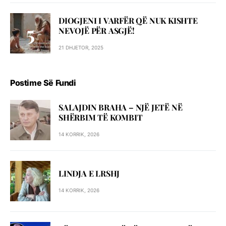
DIOGJENI I VARFËR QË NUK KISHTE
NEVOJË PËR ASGJË!
21 DHJETOR, 2025
Postime Së Fundi
SALAJDIN BRAHA – NJЁ JETЁ NЁ
SHЁRBIM TЁ KOMBIT
14 KORRIK, 2026
LINDJA E LRSHJ
14 KORRIK, 2026