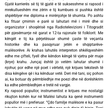
Gjatë karrierës së tij të gjatë e të suksesshme si rapsod i
mrekullueshëm me zërin e tij kumbues si pushka është
shpërblyer me diploma e mirënjohje të shumta. Po ashtu
ka fituar çmimin e parë si lahutari më i mirë dhe si
organizator i shoqërisë nga Radiotelevizioni i Titogradit
për pjesëmarrje në garat e 12-ta rajonale të folklorit. Me
këngët e tij ka përjetësuar shumë çaste të veçanta
historike dhe ka pasqyruar jetën e shqiptarëve-
malësorëve. Ai krahas lahutës interpreton shkëlqyeshëm
edhe me çifteli, fyell dhe këndon këngë të vjetra për maje
(krye) krahu. Junçaj është jo vetëm lahutar shumë i
njohur, por edhe një poet i vërtetë, një krijues tekstesh të
disa këngëve që i ka kënduar vetë. Deri më tani, siç pohon
ai, ka botuar dy përmbledhje me poezi dhe në dorëshkrim
ka edhe përmbledhjen e tretë në vargje.
Ky rapsod popullor, instrumentist e krijues me nostalgji
rikujton kohën kur në Malësi lahuta ka qenë instrumenti
popullor më i preferuar. “Çdo familje malësore e ka pasur