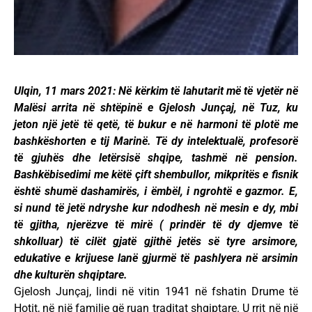
Ulqin, 11 mars 2021: Në kërkim të lahutarit më të vjetër në
Malësi arrita në shtëpinë e Gjelosh Junçaj, në Tuz, ku
jeton një jetë të qetë, të bukur e në harmoni të plotë me
bashkëshorten e tij Marinë. Të dy intelektualë, profesorë
të gjuhës dhe letërsisë shqipe, tashmë në pension.
Bashkëbisedimi me këtë çift shembullor, mikpritës e fisnik
është shumë dashamirës, i ëmbël, i ngrohtë e gazmor. E,
si nund të jetë ndryshe kur ndodhesh në mesin e dy, mbi
të gjitha, njerëzve të mirë ( prindër të dy djemve të
shkolluar) të cilët gjatë gjithë jetës së tyre arsimore,
edukative e krijuese lanë gjurmë të pashlyera në arsimin
dhe kulturën shqiptare.
Gjelosh Junçaj, lindi në vitin 1941 në fshatin Drume të
Hotit, në një familje që ruan traditat shqiptare. U rrit në një