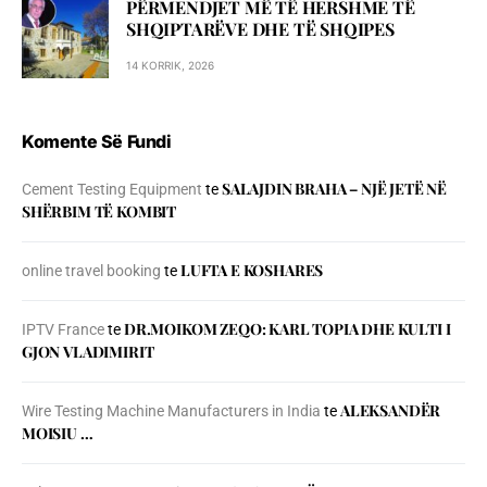
PËRMENDJET MË TË HERSHME TË
SHQIPTARËVE DHE TË SHQIPES
14 KORRIK, 2026
Komente Së Fundi
SALAJDIN BRAHA – NJЁ JETЁ NЁ
Cement Testing Equipment
te
SHЁRBIM TЁ KOMBIT
LUFTA E KOSHARES
online travel booking
te
DR.MOIKOM ZEQO: KARL TOPIA DHE KULTI I
IPTV France
te
GJON VLADIMIRIT
ALEKSANDËR
Wire Testing Machine Manufacturers in India
te
MOISIU …