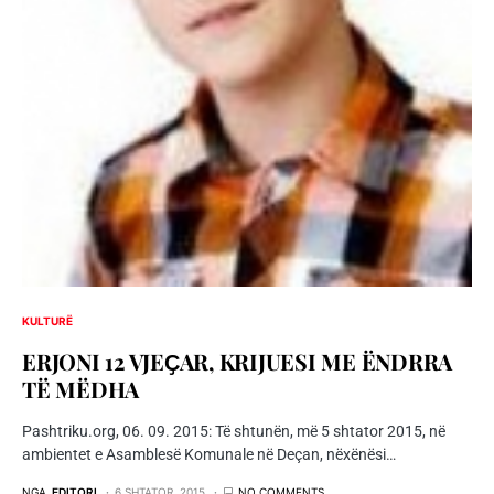
KULTURË
ERJONI 12 VJEҪAR, KRIJUESI ME ËNDRRA
TË MËDHA
Pashtriku.org, 06. 09. 2015: Të shtunën, më 5 shtator 2015, në
ambientet e Asamblesë Komunale në Deçan, nëxënësi…
NGA
EDITORI
6 SHTATOR, 2015
NO COMMENTS