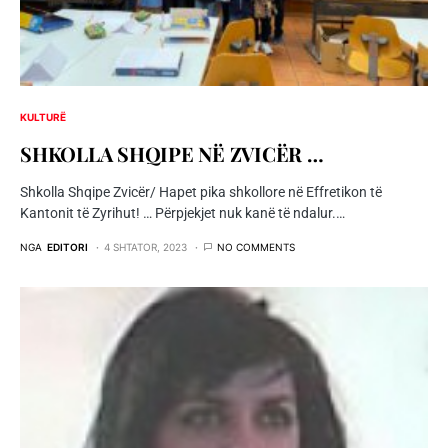
KULTURË
SHKOLLA SHQIPE NË ZVICËR …
Shkolla Shqipe Zvicër/ Hapet pika shkollore në Effretikon të
Kantonit të Zyrihut! … Përpjekjet nuk kanë të ndalur.…
NGA
EDITORI
4 SHTATOR, 2023
NO COMMENTS