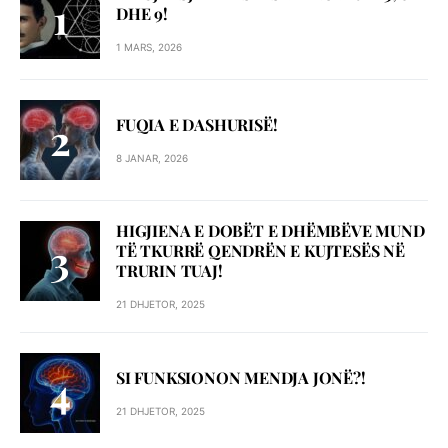
DHE 9!
1 MARS, 2026
FUQIA E DASHURISË!
8 JANAR, 2026
HIGJIENA E DOBËT E DHËMBËVE MUND
TË TKURRË QENDRËN E KUJTESËS NË
TRURIN TUAJ!
21 DHJETOR, 2025
SI FUNKSIONON MENDJA JONË?!
21 DHJETOR, 2025