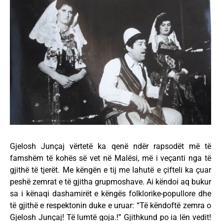
Gjelosh Junçaj vërtetë ka qenë ndër rapsodët më të
famshëm të kohës së vet në Malësi, më i veçanti nga të
gjithë të tjerët. Me këngën e tij me lahutë e çifteli ka çuar
peshë zemrat e të gjitha grupmoshave. Ai këndoi aq bukur
sa i kënaqi dashamirët e këngës folklorike-popullore dhe
të gjithë e respektonin duke e uruar: “Të këndoftë zemra o
Gjelosh Junçaj! Të lumtë goja.!” Gjithkund po ia lën vedit!