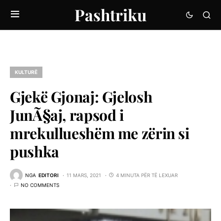
Pashtriku
KULTURË
Gjekë Gjonaj: Gjelosh
JunÃ§aj, rapsod i
mrekullueshëm me zërin si
pushka
NGA
EDITORI
11 MARS, 2021
4 MINUTA PËR TË LEXUAR
NO COMMENTS