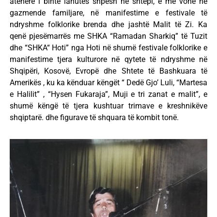
atëherë i binte lahutës shpesh në shtëpi, e më vonë në
gazmende familjare, në manifestime e festivale të
ndryshme folklorike brenda dhe jashtë Malit të Zi. Ka
qenë pjesëmarrës me SHKA “Ramadan Sharkiq” të Tuzit
dhe “SHKA“ Hoti” nga Hoti në shumë festivale folklorike e
manifestime tjera kulturore në qytete të ndryshme në
Shqipëri, Kosovë, Evropë dhe Shtete të Bashkuara të
Amerikës , ku ka kënduar këngët “ Dedë Gjo’ Luli, “Martesa
e Halilit” , “Hysen Fukaraja”, Muji e tri zanat e malit”, e
shumë këngë të tjera kushtuar trimave e kreshnikëve
shqiptarë. dhe figurave të shquara të kombit tonë.