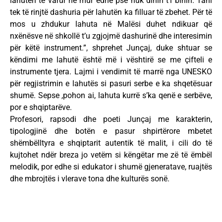
lahutën të varur në mur edhe pse nuk dinin t’i binin. Tani
tek të rinjtë dashuria për lahutën ka filluar të zbehet. Për të
mos u zhdukur lahuta në Malësi duhet ndikuar që
nxënësve në shkollë t’u zgjojmë dashurinë dhe interesimin
për këtë instrument.”, shprehet Junçaj, duke shtuar se
këndimi me lahutë është më i vështirë se me çifteli e
instrumente tjera. Lajmi i vendimit të marrë nga UNESKO
për regjistrimin e lahutës si pasuri serbe e ka shqetësuar
shumë. Sepse ,pohon ai, lahuta kurrë s’ka qenë e serbëve,
por e shqiptarëve.
Profesori, rapsodi dhe poeti Junçaj me karakterin,
tipologjinë dhe botën e pasur shpirtërore mbetet
shëmbëlltyra e shqiptarit autentik të malit, i cili do të
kujtohet ndër breza jo vetëm si këngëtar me zë të ëmbël
melodik, por edhe si edukator i shumë gjeneratave, ruajtës
dhe mbrojtës i vlerave tona dhe kulturës sonë.