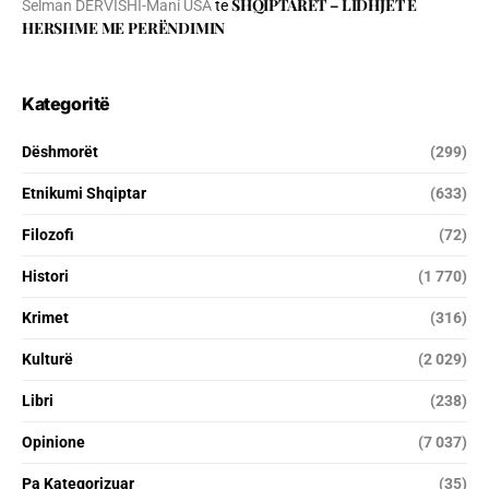
SHQIPTARËT – LIDHJET E
Selman DERVISHI-Mani USA
te
HERSHME ME PERËNDIMIN
Kategoritë
Dëshmorët
(299)
Etnikumi Shqiptar
(633)
Filozofi
(72)
Histori
(1 770)
Krimet
(316)
Kulturë
(2 029)
Libri
(238)
Opinione
(7 037)
Pa Kategorizuar
(35)