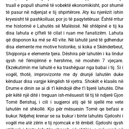
truall e popull shumë të vobektë ekonomikisht, por shumë
të pasur në ndjenjat e tij shpirtërore. Aty ku njerëzit ishin
kryesisht të pashkolluar, por jo të paqytetëruar. Është rritur
me historinë e Lahutës së Malësisë. Në shtëpinë e tij ka
disa lahuta e çifteli të cilat i ruan me fanatizëm. Lahuta
që disponon ka më se 40 vite. Në lahutë janë të gdhendur
disa elemente me motive historike, si koka e Skënderbeut,
Shqiponja e elemente tjera. Dëshira për lahutën i ka lindur
qysh në fëmijërinë e hershme, në moshën 7 vjeçare.
Ekzekutimin me lahutë e ka trashëguar nga babai i tij. Si i
vogël, thotë, improvizonte me dy drunjë lahutën duke
kënduar disa vargje këngësh të vjetra. Shokët e klasës në
Drume e dinin se ai di t’i këndojë dhe t’i bjerë lahutës. Dhe
për këtë një ditë i treguan ish-mësuesit të tij të ndjerë Gjon
Tomë Berishaj, i cili i sugjeroi atij që të sjellë me vete
lahutën në shkollë. Kjo për mësuesin Tomë qe befasi e
bukur. Ndjehej krenar se sa bukur i binte lahutës Gjeloshi i
vogël me atë zërin e tij njomcak e të ëmbël. Gjeloshi qysh