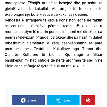
magjepsëse. Fëmijët arrijnë të besojnë dhe po ashtu të
gjejnë veten te kukullat. Ata arrijnë të futen dhe të
eksplorojnë një botë kreative që kukullat i krijojnë.
Rëndësia e shfaqjeve të këtilla konsiston edhe në faktin
se edukimi i fëmijëve përmes teatrit të kukullave u
mundëson atyre të marrin porosinë shumë më direkt se sa
përmes televizorit. Prandaj pa tjketër dhe pa hezitim duhet
mbështetur nismëtarët e këtij bashkëpunimit të parë
premtues mes Teatrit të Kukullave nga Tirana dhe
Qendrës Kulturore të Ulqinit. Kjo rrugë e filluar
bashkëpunimi hap shtigje që në të ardhmen të sjellin në
Ulqin edhe shfaqje të tjera të bukura me kukulla.
Share
Tweet