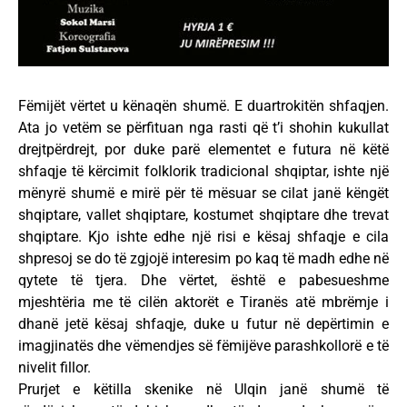
Fëmijët vërtet u kënaqën shumë. E duartrokitën shfaqjen.
Ata jo vetëm se përfituan nga rasti që t’i shohin kukullat
drejtpërdrejt, por duke parë elementet e futura në këtë
shfaqje të kërcimit folklorik tradicional shqiptar, ishte një
mënyrë shumë e mirë për të mësuar se cilat janë këngët
shqiptare, vallet shqiptare, kostumet shqiptare dhe trevat
shqiptare. Kjo ishte edhe një risi e kësaj shfaqje e cila
shpresoj se do të zgjojë interesim po kaq të madh edhe në
qytete të tjera. Dhe vërtet, është e pabesueshme
mjeshtëria me të cilën aktorët e Tiranës atë mbrëmje i
dhanë jetë kësaj shfaqje, duke u futur në depërtimin e
imagjinatës dhe vëmendjes së fëmijëve parashkollorë e të
nivelit fillor.
Prurjet e këtilla skenike në Ulqin janë shumë të