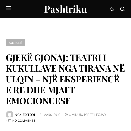
Pashtriku
KULTURË
GJEKË GJONAJ: TEATRI I
KUKULLAVE NGA TIRANA NË
ULQIN – NJË EKSPERIENCË
E RE DHE MJAFT
EMOCIONUESE
NGA
EDITORI
21 MARS, 2019
4 MINUTA PËR TË LEXUAR
NO COMMENTS