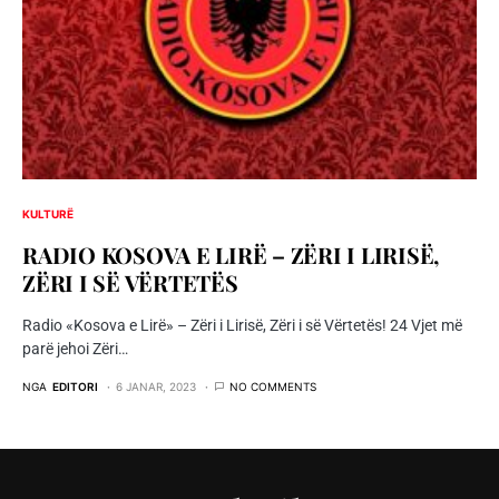
KULTURË
RADIO KOSOVA E LIRË – ZËRI I LIRISË,
ZËRI I SË VËRTETËS
Radio «Kosova e Lirë» – Zëri i Lirisë, Zëri i së Vërtetës! 24 Vjet më
parë jehoi Zëri…
NGA
EDITORI
6 JANAR, 2023
NO COMMENTS