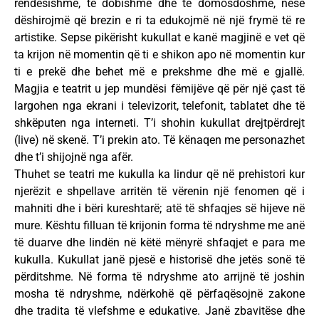
rëndësishme, të dobishme dhe të domosdoshme, nëse
dëshirojmë që brezin e ri ta edukojmë në një frymë të re
artistike. Sepse pikërisht kukullat e kanë magjinë e vet që
ta krijon në momentin që ti e shikon apo në momentin kur
ti e prekë dhe behet më e prekshme dhe më e gjallë.
Magjia e teatrit u jep mundësi fëmijëve që për një çast të
largohen nga ekrani i televizorit, telefonit, tablatet dhe të
shkëputen nga interneti. T’i shohin kukullat drejtpërdrejt
(live) në skenë. T’i prekin ato. Të kënaqen me personazhet
dhe t’i shijojnë nga afër.
Thuhet se teatri me kukulla ka lindur që në prehistori kur
njerëzit e shpellave arritën të vërenin një fenomen që i
mahniti dhe i bëri kureshtarë; atë të shfaqjes së hijeve në
mure. Kështu filluan të krijonin forma të ndryshme me anë
të duarve dhe lindën në këtë mënyrë shfaqjet e para me
kukulla. Kukullat janë pjesë e historisë dhe jetës sonë të
përditshme. Në forma të ndryshme ato arrijnë të joshin
mosha të ndryshme, ndërkohë që përfaqësojnë zakone
dhe tradita të vlefshme e edukative. Janë zbavitëse dhe