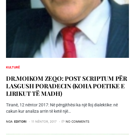
KULTURË
DR.MOIKOM ZEQO: POST SCRIPTUM PËR
LASGUSH PORADECIN (KOHA POETIKE E
LIRIKUT TË MADH)
Tiranë, 12 nëntor 2017: Në përgjithësi ka një lloj dialektike: në
cakun kur analiza arrin të ketë një…
NGA
EDITORI
11 NËNTOR, 2017
NO COMMENTS