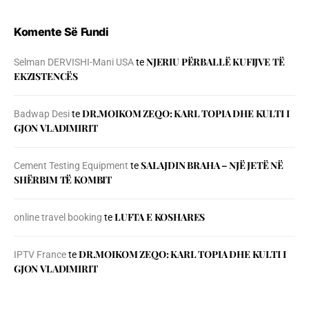
Komente Së Fundi
NJERIU PЁRBALLЁ KUFIJVE TЁ
Selman DERVISHI-Mani USA
te
EKZISTENCЁS
DR.MOIKOM ZEQO: KARL TOPIA DHE KULTI I
Badwap Desi
te
GJON VLADIMIRIT
SALAJDIN BRAHA – NJЁ JETЁ NЁ
Cement Testing Equipment
te
SHЁRBIM TЁ KOMBIT
LUFTA E KOSHARES
online travel booking
te
DR.MOIKOM ZEQO: KARL TOPIA DHE KULTI I
IPTV France
te
GJON VLADIMIRIT