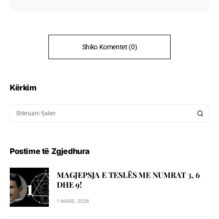
Shiko Komentet (0)
Kërkim
Postime të Zgjedhura
MAGJEPSJA E TESLËS ME NUMRAT 3, 6
DHE 9!
1 MARS, 2026