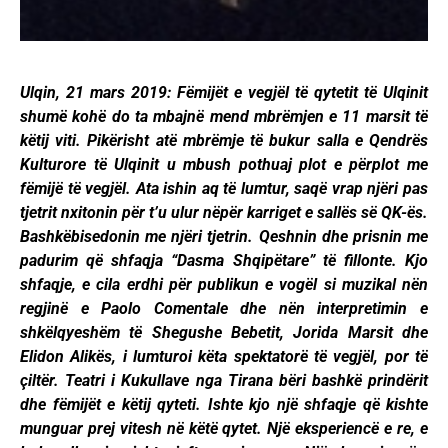
Ulqin, 21 mars 2019: Fëmijët e vegjël të qytetit të Ulqinit
shumë kohë do ta mbajnë mend mbrëmjen e 11 marsit të
këtij viti. Pikërisht atë mbrëmje të bukur salla e Qendrës
Kulturore të Ulqinit u mbush pothuaj plot e përplot me
fëmijë të vegjël. Ata ishin aq të lumtur, saqë vrap njëri pas
tjetrit nxitonin për t’u ulur nëpër karriget e sallës së QK-ës.
Bashkëbisedonin me njëri tjetrin. Qeshnin dhe prisnin me
padurim që shfaqja “Dasma Shqipëtare” të fillonte. Kjo
shfaqje, e cila erdhi për publikun e vogël si muzikal nën
regjinë e Paolo Comentale dhe nën interpretimin e
shkëlqyeshëm të Shegushe Bebetit, Jorida Marsit dhe
Elidon Alikës, i lumturoi këta spektatorë të vegjël, por të
çiltër. Teatri i Kukullave nga Tirana bëri bashkë prindërit
dhe fëmijët e këtij qyteti. Ishte kjo një shfaqje që kishte
munguar prej vitesh në këtë qytet. Një eksperiencë e re, e