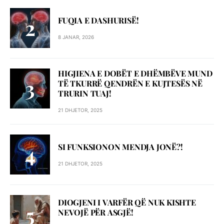
FUQIA E DASHURISË!
8 JANAR, 2026
HIGJIENA E DOBËT E DHËMBËVE MUND
TË TKURRË QENDRËN E KUJTESËS NË
TRURIN TUAJ!
21 DHJETOR, 2025
SI FUNKSIONON MENDJA JONË?!
21 DHJETOR, 2025
DIOGJENI I VARFËR QË NUK KISHTE
NEVOJË PËR ASGJË!