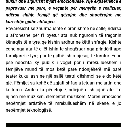
bukur dhe sigurisht mjaft emocionuese. Një ekpseriencë e
paprovuar më parë, e veçantë për mënyrën e realizuar,
ndërsa shihje fëmijë që gëzojnë dhe shoqërojnë me
kureshtje gjithë shfaqjen.
Pavarësisht se zhurma ishte e pranishme në sallë, ndërsa
u afroheshe për t’i pyetur ata nuk nguronin të tregonin
kënaqësitë e tyre, që kishin ardhur në këtë shfaqje. Kishte
edhe nga ata të cilët ishin të shoqëruar nga prindërit apo
familjarët e tyre, por të gjithë ishin njësoj, të lumtur. Edhe
pse ndoshta ky publik i vogël por i mrekullueshëm i
fëmijëve mund të mos ketë parë ndonjëherë më parë
teatër kukullash në një sallë teatri dëshmoi se e do këtë
gjë. Fëmijët sa kohë që zgjati shfaqja jetuan me artin dhe
kulturën. Arritën ta përjetojnë, ndiejnë e shijojnë atë. Të
njihen me muzikën, elementet muzikorë. Morën emocione
nëpërmjet artistëve të mrekullueshëm në skenë, e jo
nëpërmjet teknologjisë.