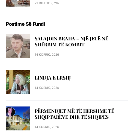
21 DHJETOR, 2025
Postime Së Fundi
SALAJDIN BRAHA – NJЁ JETЁ NЁ
SHЁRBIM TЁ KOMBIT
14 KORRIK, 2026
LINDJA E LRSHJ
14 KORRIK, 2026
PËRMENDJET MË TË HERSHME TË
SHQIPTARËVE DHE TË SHQIPES
14 KORRIK, 2026