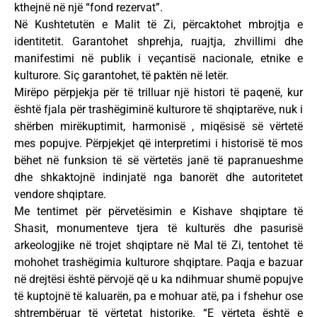
kthejnë në një “fond rezervat”.
Në Kushtetutën e Malit të Zi, përcaktohet mbrojtja e
identitetit. Garantohet shprehja, ruajtja, zhvillimi dhe
manifestimi në publik i veçantisë nacionale, etnike e
kulturore. Siç garantohet, të paktën në letër.
Mirëpo përpjekja për të trilluar një histori të paqenë, kur
është fjala për trashëgiminë kulturore të shqiptarëve, nuk i
shërben mirëkuptimit, harmonisë , miqësisë së vërtetë
mes popujve. Përpjekjet që interpretimi i historisë të mos
bëhet në funksion të së vërtetës janë të papranueshme
dhe shkaktojnë indinjatë nga banorët dhe autoritetet
vendore shqiptare.
Me tentimet për përvetësimin e Kishave shqiptare të
Shasit, monumenteve tjera të kulturës dhe pasurisë
arkeologjike në trojet shqiptare në Mal të Zi, tentohet të
mohohet trashëgimia kulturore shqiptare. Paqja e bazuar
në drejtësi është përvojë që u ka ndihmuar shumë popujve
të kuptojnë të kaluarën, pa e mohuar atë, pa i fshehur ose
shtrembëruar të vërtetat historike. “E vërteta është e