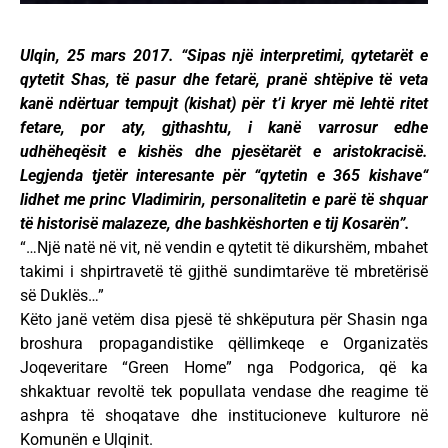
Ulqin, 25 mars 2017. “Sipas një interpretimi, qytetarët e
qytetit Shas, të pasur dhe fetarë, pranë shtëpive të veta
kanë ndërtuar tempujt (kishat) për t’i kryer më lehtë ritet
fetare, por aty, gjthashtu, i kanë varrosur edhe
udhëheqësit e kishës dhe pjesëtarët e aristokracisë.
Legjenda tjetër interesante për “qytetin e 365 kishave“
lidhet me princ Vladimirin, personalitetin e parë të shquar
të historisë malazeze, dhe bashkëshorten e tij Kosarën”.
“…Një natë në vit, në vendin e qytetit të dikurshëm, mbahet
takimi i shpirtravetë të gjithë sundimtarëve të mbretërisë
së Duklës…”
Këto janë vetëm disa pjesë të shkëputura për Shasin nga
broshura propagandistike qëllimkeqe e Organizatës
Joqeveritare “Green Home” nga Podgorica, që ka
shkaktuar revoltë tek popullata vendase dhe reagime të
ashpra të shoqatave dhe institucioneve kulturore në
Komunën e Ulqinit.