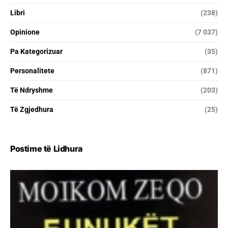
Libri
(238)
Opinione
(7 037)
Pa Kategorizuar
(35)
Personalitete
(871)
Të Ndryshme
(203)
Të Zgjedhura
(25)
Postime të Lidhura