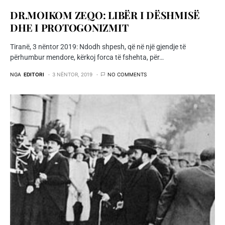
DR.MOIKOM ZEQO: LIBËR I DËSHMISË
DHE I PROTOGONIZMIT
Tiranë, 3 nëntor 2019: Ndodh shpesh, që në një gjendje të
përhumbur mendore, kërkoj forca të fshehta, për…
NGA
EDITORI
3 NËNTOR, 2019
NO COMMENTS