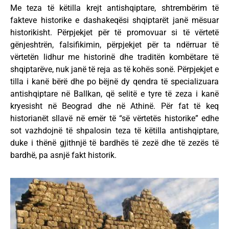
Me teza të këtilla krejt antishqiptare, shtrembërim të
fakteve historike e dashakeqësi shqiptarët janë mësuar
historikisht. Përpjekjet për të promovuar si të vërtetë
gënjeshtrën, falsifikimin, përpjekjet për ta ndërruar të
vërtetën lidhur me historinë dhe traditën kombëtare të
shqiptarëve, nuk janë të reja as të kohës sonë. Përpjekjet e
tilla i kanë bërë dhe po bëjnë dy qendra të specializuara
antishqiptare në Ballkan, që selitë e tyre të zeza i kanë
kryesisht në Beograd dhe në Athinë. Për fat të keq
historianët sllavë në emër të “së vërtetës historike” edhe
sot vazhdojnë të shpalosin teza të këtilla antishqiptare,
duke i thënë gjithnjë të bardhës të zezë dhe të zezës të
bardhë, pa asnjë fakt historik.