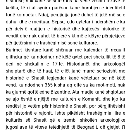
historisë, nuk kanë se si të mos ua venë veshin tezave të
këtilla, të cilat synim parësor kanë humbjen e identitetit
tonë kombëtar. Ndaj, përgjigjja jonë duhet të jetë më se e
duhur dhe e merituar. Sepse, çdo qytetar i ndershëm e ka
për detyrë ruajtjen e historisë dhe kujtesës historike të
vendit dhe nuk duhet të bjerë viktimë e këtyre përpjekjeve
për tjetërsimin e trashëgimisë sonë kulturore.
Burimet kishtare kanë shënuar me kalendar të rregullt
gjithçka që ka ndodhur në këtë qytet prej shekullit të 8-të
deri në shekullin e 17-të. Historianët dhe arkeologët
shqiptarë dhe të huaj, të cilët janë marrë seriozisht me
historinë e Shasit legjendar kanë vërtetuar se në këtë
vend, ku ndodhen 365 kisha aq ditë sa ka mot-moti, nuk
ka gjurmë qoftë edhe Bizantine. Ata madje kanë shqiptuar
se ajo është e njëjtë me kulturën e Komanit, dhe kjo ka
rëndësi jo vetëm për historinë e Shasit, por përgjithësisht
për historinë e rajonit. Ishte pikërisht trashëgimia ilire e
kulturës së Shasit që e trembi shkollën arkeologjike
jugosllave të viteve tetëdhjetë të Beogradit, që gjetjet t’i