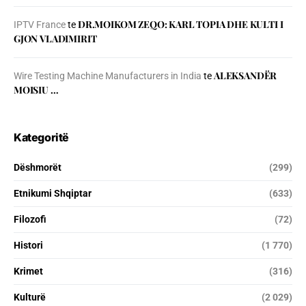
DR.MOIKOM ZEQO: KARL TOPIA DHE KULTI I
IPTV France
te
GJON VLADIMIRIT
ALEKSANDËR
Wire Testing Machine Manufacturers in India
te
MOISIU …
Kategoritë
Dëshmorët
(299)
Etnikumi Shqiptar
(633)
Filozofi
(72)
Histori
(1 770)
Krimet
(316)
Kulturë
(2 029)