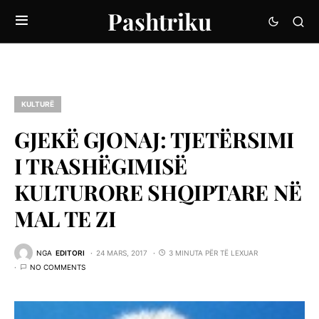
Pashtriku
KULTURË
GJEKË GJONAJ: TJETËRSIMI
I TRASHËGIMISË
KULTURORE SHQIPTARE NË
MAL TE ZI
NGA
EDITORI
24 MARS, 2017
3 MINUTA PËR TË LEXUAR
NO COMMENTS