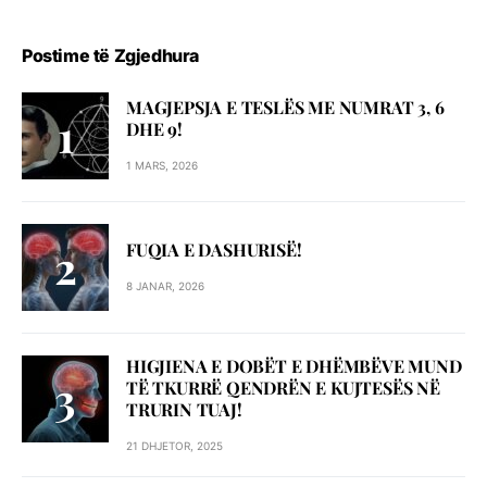
Postime të Zgjedhura
MAGJEPSJA E TESLËS ME NUMRAT 3, 6
DHE 9!
1 MARS, 2026
FUQIA E DASHURISË!
8 JANAR, 2026
HIGJIENA E DOBËT E DHËMBËVE MUND
TË TKURRË QENDRËN E KUJTESËS NË
TRURIN TUAJ!
21 DHJETOR, 2025