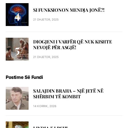
SI FUNKSIONON MENDJA JONË?!
21 DHJETOR, 2025
DIOGJENI I VARFËR QË NUK KISHTE
NEVOJË PËR ASGJË!
21 DHJETOR, 2025
Postime Së Fundi
SALAJDIN BRAHA – NJЁ JETЁ NЁ
SHЁRBIM TЁ KOMBIT
14 KORRIK, 2026