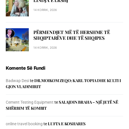
LINDJA E LRSHJ
14 KORRIK, 2026
PËRMENDJET MË TË HERSHME TË
SHQIPTARËVE DHE TË SHQIPES
14 KORRIK, 2026
Komente Së Fundi
DR.MOIKOM ZEQO: KARL TOPIA DHE KULTI I
Badwap Desi
te
GJON VLADIMIRIT
SALAJDIN BRAHA – NJЁ JETЁ NЁ
Cement Testing Equipment
te
SHЁRBIM TЁ KOMBIT
LUFTA E KOSHARES
online travel booking
te