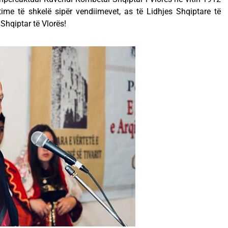
time të shkelë sipër vendiimevet, as të Lidhjes Shqiptare të
 Shqiptar të Vlorës!