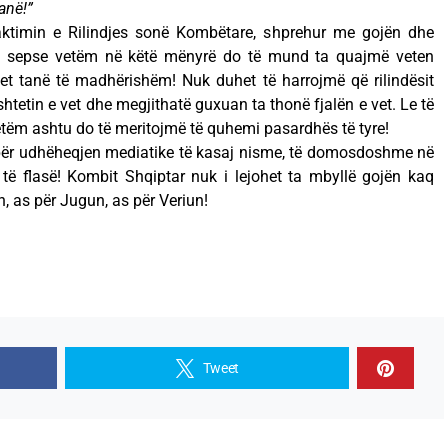
anë!”
aktimin e Rilindjes sonë Kombëtare, shprehur me gojën dhe
, sepse vetëm në këtë mënyrë do të mund ta quajmë veten
vet tanë të madhërishëm! Nuk duhet të harrojmë që rilindësit
tetin e vet dhe megjithatë guxuan ta thonë fjalën e vet. Le të
vetëm ashtu do të meritojmë të quhemi pasardhës të tyre!
sipër udhëheqjen mediatike të kasaj nisme, të domosdoshme në
të flasë! Kombit Shqiptar nuk i lejohet ta mbyllë gojën kaq
ën, as për Jugun, as për Veriun!
Tweet