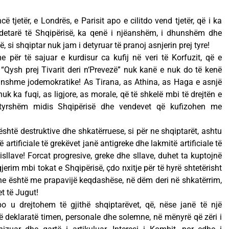
tjetër, e Londrës, e Parisit apo e cilitdo vend tjetër, që i ka
e detarë të Shqipërisë, ka qenë i njëanshëm, i dhunshëm dhe
, si shqiptar nuk jam i detyruar të pranoj asnjerin prej tyre!
e për të sajuar e kurdisur ca kufij në veri të Korfuzit, që e
“Qysh prej Tivarit deri n‘Prevezë” nuk kanë e nuk do të kenë
unshme jodemokratike! As Tirana, as Athina, as Haga e asnjë
 nuk ka fuqi, as ligjore, as morale, që të shkelë mbi të drejtën e
atyrshëm midis Shqipërisë dhe vendevet që kufizohen me
 është destruktive dhe shkatërruese, si për ne shqiptarët, ashtu
 artificiale të grekëvet janë antigreke dhe lakmitë artificiale të
tisllave! Forcat progresive, greke dhe sllave, duhet ta kuptojnë
jerim mbi tokat e Shqipërisë, çdo nxitje për të hyrë shtetërisht
he është me prapavijë keqdashëse, në dëm deri në shkatërrim,
et të Jugut!
 u drejtohem të gjithë shqiptarëvet, që, nëse janë të një
 deklaratë timen, personale dhe solemne, në mënyrë që zëri i