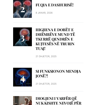
FUQIA E DASHURISË!
8 JANAR, 2026
HIGJIENA E DOBËT E
DHËMBËVE MUND TË
TKURRË QENDRËN E
KUJTESËS NË TRURIN
TUAJ!
21 DHJETOR, 2025
SI FUNKSIONON MENDJA
JONË?!
21 DHJETOR, 2025
DIOGJENI I VARFËR QË
NUK KISHTE NEVOJË PËR