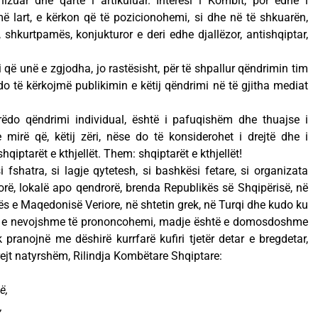
izuar dhe qartë i artikuluar. Interesi i Kombit, por edhe i
ë lart, e kërkon që të pozicionohemi, si dhe në të shkuarën,
 shkurtpamës, konjukturor e deri edhe djallëzor, antishqiptar,
i që unë e zgjodha, jo rastësisht, për të shpallur qëndrimin tim
do të kërkojmë publikimin e këtij qëndrimi në të gjitha mediat
ëdo qëndrimi individual, është i pafuqishëm dhe thuajse i
mirë që, këtij zëri, nëse do të konsiderohet i drejtë dhe i
hqiptarët e kthjellët. Them: shqiptarët e kthjellët!
i fshatra, si lagje qytetesh, si bashkësi fetare, si organizata
ërorë, lokalë apo qendrorë, brenda Republikës së Shqipërisë, në
s e Maqedonisë Veriore, në shtetin grek, në Turqi dhe kudo ku
htë e nevojshme të prononcohemi, madje është e domosdoshme
pranojnë me dëshirë kurrfarë kufiri tjetër detar e bregdetar,
krejt natyrshëm, Rilindja Kombëtare Shqiptare:
ë,
,