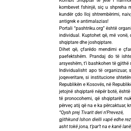
Kombit Shqiptar të jetë i harmon
kombevet fshinjë, siç u shpreha m
kundër çdo lloj shtrembërimi, naiv,
antigrek e antimalazias!
Portali “pashtriku.org” është organ
individual. Kuptohet që, më vonë, 
shqiptare dhe joshqiptare.
Dihet që, çfarëdo mendimi e çfar
paefektshëm. Prandaj do të ishte 
arsyeshëm, t’i bashkohen të gjithë s
Individualisht apo të organizuar, s
joqeveritare, si institucione shtet
Republikën e Kosovës, në Republikë
jetojnë shqiptarë nëpër botë, ës
të pronocohemi, që shqiptarët nuk 
përveç atij që na e ka përcaktuar, 
“Qysh prej Tivarit deri n’Prevezë,
gjithkund lshon dielli vapë edhe rez
asht tokë jona, t’par’t na e kanë lanë