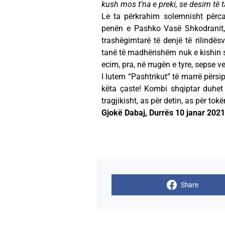
kush mos t’na e preki, se desim të t
Le ta përkrahim solemnisht përc
penën e Pashko Vasë Shkodranit
trashëgimtarë të denjë të rilindës
tanë të madhërishëm nuk e kishin sh
ecim, pra, në rrugën e tyre, sepse 
I lutem “Pashtrikut” të marrë për
këta çaste! Kombi shqiptar duhet 
tragjikisht, as për detin, as për tok
Gjokë Dabaj, Durrës 10 janar 2021
Share