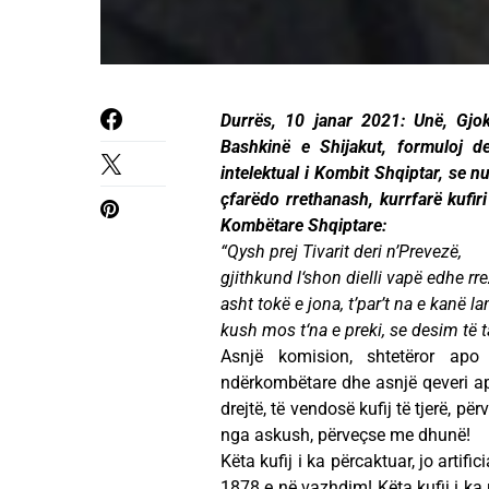
Durrës, 10 janar 2021: Unë, Gjo
Bashkinë e Shijakut, formuloj d
intelektual i Kombit Shqiptar, se 
çfarëdo rrethanash, kurrfarë kufiri
Kombëtare Shqiptare:
“Qysh prej Tivarit deri n’Prevezë,
gjithkund l‘shon dielli vapë edhe rre
asht tokë e jona, t’par’t na e kanë la
kush mos t‘na e preki, se desim të t
Asnjë komision, shtetëror apo 
ndërkombëtare dhe asnjë qeveri apo
drejtë, të vendosë kufij të tjerë, p
nga askush, përveçse me dhunë!
Këta kufij i ka përcaktuar, jo artifi
1878 e në vazhdim! Këta kufij i ka