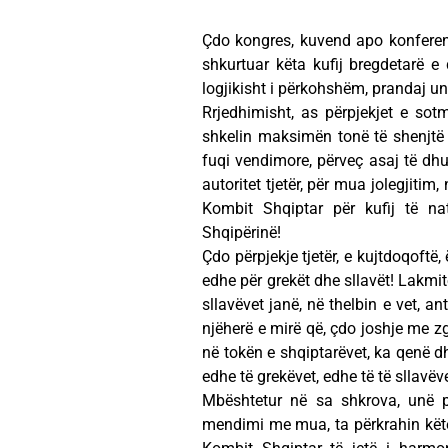
Çdo kongres, kuvend apo konferencë 
shkurtuar këta kufij bregdetarë 
logjikisht i përkohshëm, prandaj unë
Rrjedhimisht, as përpjekjet e sotm
shkelin maksimën tonë të shenjtë 
fuqi vendimore, përveç asaj të dh
autoritet tjetër, për mua jolegjitim,
Kombit Shqiptar për kufij të n
Shqipërinë!
Çdo përpjekje tjetër, e kujtdoqoftë,
edhe për grekët dhe sllavët! Lakmitë
sllavëvet janë, në thelbin e vet, an
njëherë e mirë që, çdo joshje me zg
në tokën e shqiptarëvet, ka qenë d
edhe të grekëvet, edhe të të sllavëv
Mbështetur në sa shkrova, unë po
mendimi me mua, ta përkrahin këtë