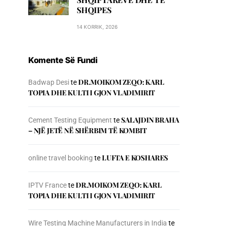
SHQIPES
14 KORRIK, 2026
Komente Së Fundi
DR.MOIKOM ZEQO: KARL
Badwap Desi
te
TOPIA DHE KULTI I GJON VLADIMIRIT
SALAJDIN BRAHA
Cement Testing Equipment
te
– NJЁ JETЁ NЁ SHЁRBIM TЁ KOMBIT
LUFTA E KOSHARES
online travel booking
te
DR.MOIKOM ZEQO: KARL
IPTV France
te
TOPIA DHE KULTI I GJON VLADIMIRIT
Wire Testing Machine Manufacturers in India
te