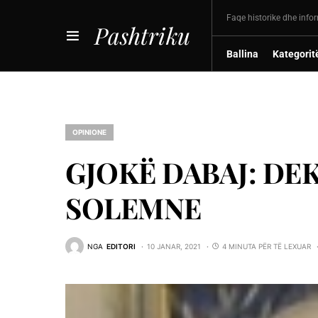
Faqe historike dhe info
Pashtriku
Ballina
Kategorit
OPINIONE
GJOKË DABAJ: DE
SOLEMNE
NGA
EDITORI
10 JANAR, 2021
4 MINUTA PËR TË LEXUAR