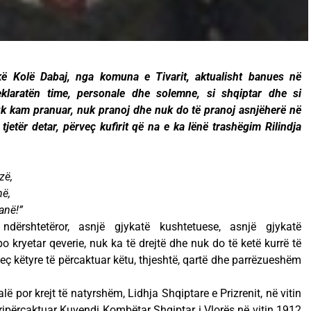
kë Kolë Dabaj, nga komuna e Tivarit, aktualisht banues në
eklaratën time, personale dhe solemne, si shqiptar dhe si
nuk kam pranuar, nuk pranoj dhe nuk do të pranoj asnjëherë në
 tjetër detar, përveç kufirit që na e ka lënë trashëgim Rilindja
zë,
në,
anë!”
ndërshtetëror, asnjë gjykatë kushtetuese, asnjë gjykatë
 kryetar qeverie, nuk ka të drejtë dhe nuk do të ketë kurrë të
ërveç këtyre të përcaktuar këtu, thjeshtë, qartë dhe parrëzueshëm
cialë por krejt të natyrshëm, Lidhja Shqiptare e Prizrenit, në vitin
 ripërcaktuar Kuvendi Kombëtar Shqiptar i Vlorës në vitin 1912