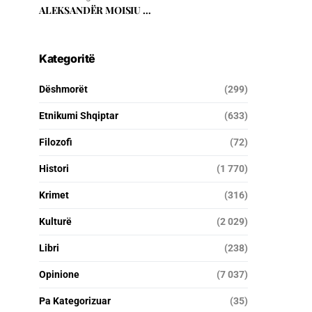
ALEKSANDËR MOISIU …
Kategoritë
Dëshmorët
(299)
Etnikumi Shqiptar
(633)
Filozofi
(72)
Histori
(1 770)
Krimet
(316)
Kulturë
(2 029)
Libri
(238)
Opinione
(7 037)
Pa Kategorizuar
(35)