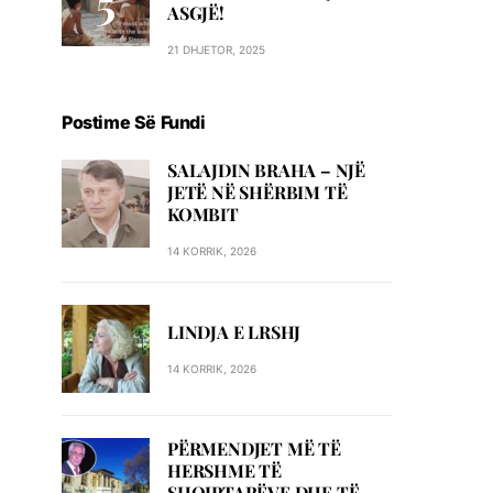
ASGJË!
21 DHJETOR, 2025
Postime Së Fundi
SALAJDIN BRAHA – NJЁ
JETЁ NЁ SHЁRBIM TЁ
KOMBIT
14 KORRIK, 2026
LINDJA E LRSHJ
14 KORRIK, 2026
PËRMENDJET MË TË
HERSHME TË
SHQIPTARËVE DHE TË