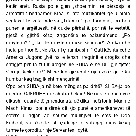
katër anët. Rusia po e gjen „shpëtimin“ te përsosja e
armatimit bërthamor. Kina, si ata muzikantët që u binin
veglavet të veta, ndërsa „Titaniku“ po fundosej, po bën
punën e argëtuesit, në dukje përballë, por në të vërtetë,
pjesë e gjithë kësaj zhganërie të pakundmend. „Po
mbytemi?!“ „Haj, të mbytemi duke kënduar!“ Afrika dhe
India po thonë: „Ne s’kemi ç’humbasim!“ Gati kështu edhe
Amerika Jugore: „Në na e lënshi tregtinë e drogës dhe
shtigjet për ta futur drogën në SHBA e në BE, gjë tjetër
s’po ju kërkojmë!“ Mjerë kjo gjeneratë njerëzore, që e ka
humbur kaq tragjikisht mençurinë!
Ç’po bën SHBA-ja në këtë mëngjes pa dritë?! SHBA-ja po
ndërton GJERDHE me shufra hekuri! Ne nuk e dimë nëse
dikush i quante të çmendur ata që dikur ndërtonin Murin e
Madh Kinez, por e dimë që kjo punë e amerikanëvet të
sotëm u ngjan aq shumë mullinjvet të erës të Don
Kishotit, sa s’do të ish çudi që të shfaqej midis kësaj
turme të çoroditur një Servantes i dytë.