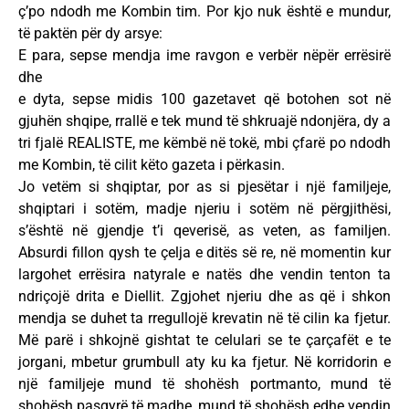
ç’po ndodh me Kombin tim. Por kjo nuk është e mundur,
të paktën për dy arsye:
E para, sepse mendja ime ravgon e verbër nëpër errësirë
dhe
e dyta, sepse midis 100 gazetavet që botohen sot në
gjuhën shqipe, rrallë e tek mund të shkruajë ndonjëra, dy a
tri fjalë REALISTE, me këmbë në tokë, mbi çfarë po ndodh
me Kombin, të cilit këto gazeta i përkasin.
Jo vetëm si shqiptar, por as si pjesëtar i një familjeje,
shqiptari i sotëm, madje njeriu i sotëm në përgjithësi,
s’është në gjendje t’i qeverisë, as veten, as familjen.
Absurdi fillon qysh te çelja e ditës së re, në momentin kur
largohet errësira natyrale e natës dhe vendin tenton ta
ndriçojë drita e Diellit. Zgjohet njeriu dhe as që i shkon
mendja se duhet ta rregullojë krevatin në të cilin ka fjetur.
Më parë i shkojnë gishtat te celulari se te çarçafët e te
jorgani, mbetur grumbull aty ku ka fjetur. Në korridorin e
një familjeje mund të shohësh portmanto, mund të
shohësh pasqyrë të madhe, mund të shohësh edhe vendin