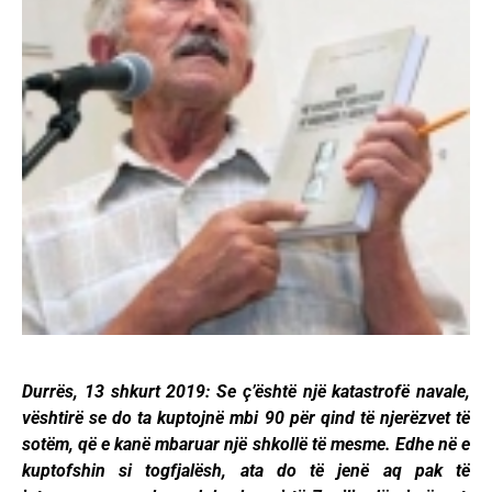
Durrës, 13 shkurt 2019: Se ç’është një katastrofë navale,
vështirë se do ta kuptojnë mbi 90 për qind të njerëzvet të
sotëm, që e kanë mbaruar një shkollë të mesme. Edhe në e
kuptofshin si togfjalësh, ata do të jenë aq pak të