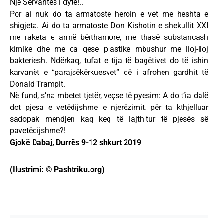
Një Servantes i dytë!..
Por ai nuk do ta armatoste heroin e vet me heshta e
shigjeta. Ai do ta armatoste Don Kishotin e shekullit XXI
me raketa e armë bërthamore, me thasë substancash
kimike dhe me ca qese plastike mbushur me lloj-lloj
bakteriesh. Ndërkaq, tufat e tija të bagëtivet do të ishin
karvanët e “parajsëkërkuesvet” që i afrohen gardhit të
Donald Trampit.
Në fund, s’na mbetet tjetër, veçse të pyesim: A do t’ia dalë
dot pjesa e vetëdijshme e njerëzimit, për ta kthjelluar
sadopak mendjen kaq keq të lajthitur të pjesës së
pavetëdijshme?!
Gjokë Dabaj, Durrës 9-12 shkurt 2019
(Ilustrimi: © Pashtriku.org)