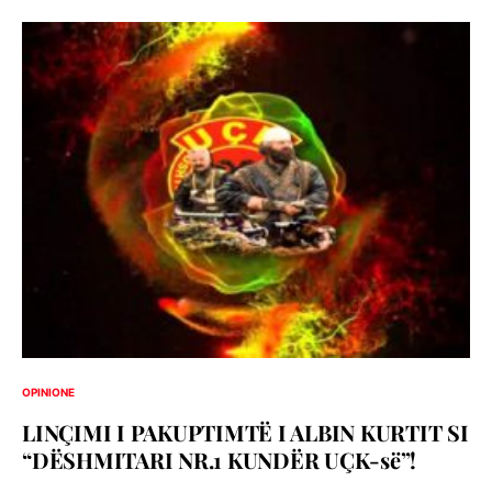
OPINIONE
LINÇIMI I PAKUPTIMTË I ALBIN KURTIT SI
“DËSHMITARI NR.1 KUNDËR UÇK-së”!