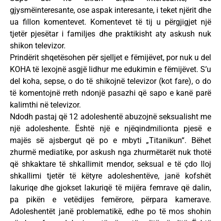
gjysmëinteresante, ose aspak interesante, i teket njërit dhe
ua fillon komentevet. Komentevet të tij u përgjigjet një
tjetër pjesëtar i familjes dhe praktikisht aty askush nuk
shikon televizor.
Prindërit shqetësohen për sjelljet e fëmijëvet, por nuk u del
KOHA të lexojnë asgjë lidhur me edukimin e fëmijëvet. S’u
del koha, sepse, o do të shikojnë televizor (kot fare), o do
të komentojnë rreth ndonjë pasazhi që sapo e kanë parë
kalimthi në televizor.
Ndodh pastaj që 12 adoleshentë abuzojnë seksualisht me
një adoleshente. Është një e njëqindmilionta pjesë e
majës së ajsbergut që po e mbyti „Titanikun“. Bëhet
zhurmë mediatike, por askush nga zhurmëtarët nuk thotë
që shkaktare të shkallimit mendor, seksual e të çdo lloj
shkallimi tjetër të këtyre adoleshentëve, janë kofshët
lakuriqe dhe gjokset lakuriqë të mijëra femrave që dalin,
pa pikën e vetëdijes femërore, përpara kamerave.
Adoleshentët janë problematikë, edhe po të mos shohin