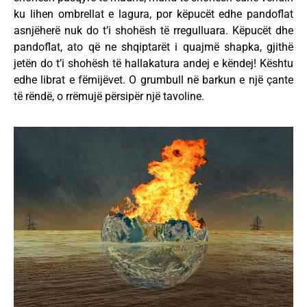
ku lihen ombrellat e lagura, por këpucët edhe pandoflat
asnjëherë nuk do t’i shohësh të rregulluara. Këpucët dhe
pandoflat, ato që ne shqiptarët i quajmë shapka, gjithë
jetën do t’i shohësh të hallakatura andej e këndej! Kështu
edhe librat e fëmijëvet. O grumbull në barkun e një çante
të rëndë, o rrëmujë përsipër një tavoline.