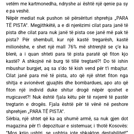
vetëm me kartmonedha, ndryshe ai është një qenie pa sy
e pa veshë.
Nëpër mediat nuk pushon së përsërituri shprehja „PARA
TË PISTA“. Megjithkëtë, a e di njerëzimi cilat para janë të
pista dhe cilat para nuk janë të pista ose janë më pak të
pista? Për shembull, kur një kastë tregarësh, kastë
milionëshe, e shet një mall 76% më shtrenjtë se ç’e ka
blerë, a i quan shteti para të pista paratë që fiton kjo
kastë? A shkojnë në burg të tillë tregtarë?! Do të ishin
mbushur burgjet, aq sa s’do të kish vend për t‘i mbajtur.
Cilat janë para më të pista, ato që një shtet fiton nga
shitja e avionëvet gjuajtës dhe bombardues, apo ato që
fiton një individ duke shitur drogë nëpër qoshet e
rrugicavet?! Nuk është fjala këtu për të nxjerrë të pastër
tregtarin e drogës. Fjala është për të vënë në peshore
shprehjen „PARA TË PISTA“.
Sërbia, një shtet që ka aq shumë armë, sa nuk gjen dot
magazina për t’i depozituar e sistemuar, i thotë Kosovës:
“Mos krijo ushtri, se ushtria jote shkakton destabilitet!”