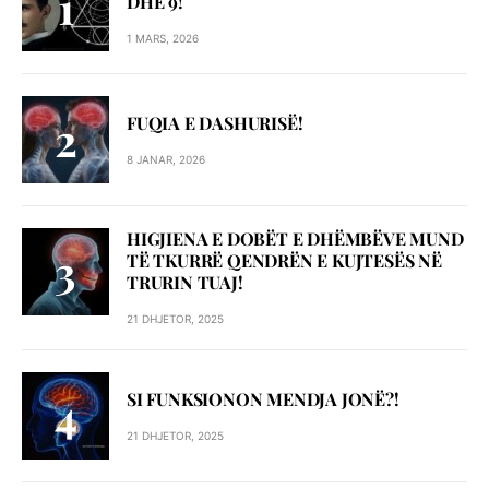
DHE 9!
1 MARS, 2026
FUQIA E DASHURISË!
8 JANAR, 2026
HIGJIENA E DOBËT E DHËMBËVE MUND
TË TKURRË QENDRËN E KUJTESËS NË
TRURIN TUAJ!
21 DHJETOR, 2025
SI FUNKSIONON MENDJA JONË?!
21 DHJETOR, 2025