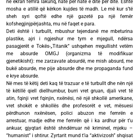
në ekran femra lakuriq, natë për natë e ditë për ditë. Është
mosha e atillë që kërkon kujdes të madh. Le më kur s’të
sheh syri qoftë edhe një gazetë pa një femër
kofshegjinjpërjashta, mu në faqet e para.
Deti është i turbullt, mbushur tejendanë me mbeturina
plastike, ajri i ngjeshur me tym e mjegull, ndërsa
pasagjerët e Tokës-„Titanik“ ushqehen rregullisht vetëm
me absurde OMGJ (organizma të modifikuar
gjenetikisht): me zarzavate absurdë, me mish absurd, me
bukë absurde, me pije absurde dhe me propaganda fund
e krye absurde.
Në mes të këtij deti kaq të trazuar e të turbullt dhe nën një
të këtillë qiell diellhumbur, burri vret gruan, djali vret të
atin, fqinji vret fqinjin, nxënësi, në një shkollë amerikane,
vret shokët e shkollës dhe profesorët e vet, mësuesi
përdhunon nxënësen, polici abuzon me femrën e
arrestuar, madje edhe me femrën që i ka ardhur për t’u
ankuar, gjyqtari është shndërruar në kriminel, mjeku –
“humanist” i shtirur. Zyrtarit mund t’ia “aktivizosh” shqisat