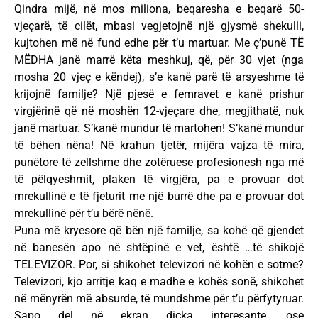
Qindra mijë, në mos miliona, beqaresha e beqarë 50-
vjeçarë, të cilët, mbasi vegjetojnë një gjysmë shekulli,
kujtohen më në fund edhe për t’u martuar. Me ç’punë TË
MËDHA janë marrë këta meshkuj, që, për 30 vjet (nga
mosha 20 vjeç e këndej), s’e kanë parë të arsyeshme të
krijojnë familje? Një pjesë e femravet e kanë prishur
virgjërinë që në moshën 12-vjeçare dhe, megjithatë, nuk
janë martuar. S’kanë mundur të martohen! S’kanë mundur
të bëhen nëna! Në krahun tjetër, mijëra vajza të mira,
punëtore të zellshme dhe zotëruese profesionesh nga më
të pëlqyeshmit, plaken të virgjëra, pa e provuar dot
mrekullinë e të fjeturit me një burrë dhe pa e provuar dot
mrekullinë për t’u bërë nënë.
Puna më kryesore që bën një familje, sa kohë që gjendet
në banesën apo në shtëpinë e vet, është …të shikojë
TELEVIZOR. Por, si shikohet televizori në kohën e sotme?
Televizori, kjo arritje kaq e madhe e kohës sonë, shikohet
në mënyrën më absurde, të mundshme për t’u përfytyruar.
Sapo del në ekran diçka interesante, ose