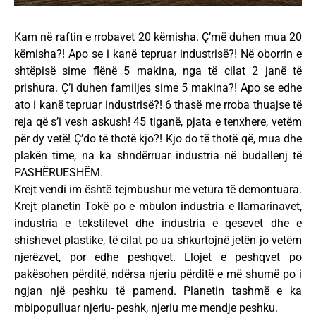
Kam në raftin e rrobavet 20 këmisha. Ç’më duhen mua 20
këmisha?! Apo se i kanë tepruar industrisë?! Në oborrin e
shtëpisë sime flënë 5 makina, nga të cilat 2 janë të
prishura. Ç’i duhen familjes sime 5 makina?! Apo se edhe
ato i kanë tepruar industrisë?! 6 thasë me rroba thuajse të
reja që s’i vesh askush! 45 tiganë, pjata e tenxhere, vetëm
për dy vetë! Ç’do të thotë kjo?! Kjo do të thotë që, mua dhe
plakën time, na ka shndërruar industria në budallenj të
PASHËRUESHËM.
Krejt vendi im është tejmbushur me vetura të demontuara.
Krejt planetin Tokë po e mbulon industria e llamarinavet,
industria e tekstilevet dhe industria e qesevet dhe e
shishevet plastike, të cilat po ua shkurtojnë jetën jo vetëm
njerëzvet, por edhe peshqvet. Llojet e peshqvet po
pakësohen përditë, ndërsa njeriu përditë e më shumë po i
ngjan një peshku të pamend. Planetin tashmë e ka
mbipopulluar njeriu- peshk, njeriu me mendje peshku.