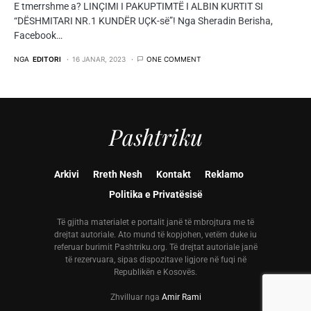
E tmerrshme a? LINÇIMI I PAKUPTIMTË I ALBIN KURTIT SI
“DËSHMITARI NR.1 KUNDËR UÇK-së”! Nga Sheradin Berisha,
Facebook…
NGA
EDITORI
16 JANAR, 2023
ONE COMMENT
Pashtriku
Arkivi
Rreth Nesh
Kontakt
Reklamo
Politika e Privatësisë
Të gjitha materialet e portalit janë të mbrojtura me të
drejtat autoriale. Ato mund të kopjohen, vetëm duke iu
referuar burimit Pashtriku.org. Të drejtat autoriale janë
të rezervuara, sipas dispozitave ligjore në fuqi në
Republikën e Kosovës.
Zhvilluar nga
Amir Rami