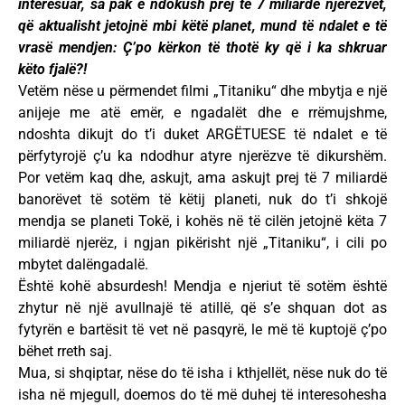
interesuar, sa pak e ndokush prej të 7 miliardë njerëzvet,
që aktualisht jetojnë mbi këtë planet, mund të ndalet e të
vrasë mendjen: Ç’po kërkon të thotë ky që i ka shkruar
këto fjalë?!
Vetëm nëse u përmendet filmi „Titaniku“ dhe mbytja e një
anijeje me atë emër, e ngadalët dhe e rrëmujshme,
ndoshta dikujt do t’i duket ARGËTUESE të ndalet e të
përfytyrojë ç’u ka ndodhur atyre njerëzve të dikurshëm.
Por vetëm kaq dhe, askujt, ama askujt prej të 7 miliardë
banorëvet të sotëm të këtij planeti, nuk do t’i shkojë
mendja se planeti Tokë, i kohës në të cilën jetojnë këta 7
miliardë njerëz, i ngjan pikërisht një „Titaniku“, i cili po
mbytet dalëngadalë.
Është kohë absurdesh! Mendja e njeriut të sotëm është
zhytur në një avullnajë të atillë, që s’e shquan dot as
fytyrën e bartësit të vet në pasqyrë, le më të kuptojë ç’po
bëhet rreth saj.
Mua, si shqiptar, nëse do të isha i kthjellët, nëse nuk do të
isha në mjegull, doemos do të më duhej të interesohesha