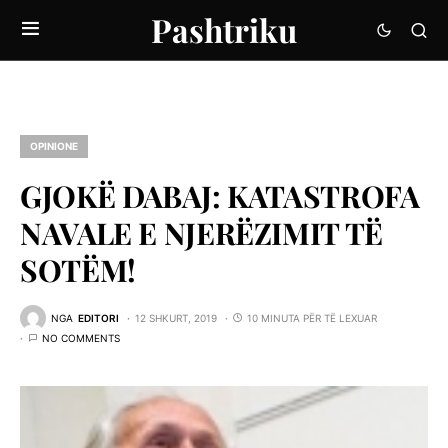
Pashtriku
OPINIONE
GJOKË DABAJ: KATASTROFA
NAVALE E NJERËZIMIT TË
SOTËM!
NGA
EDITORI
12 SHKURT, 2019
10 MINUTA PËR TË LEXUAR
NO COMMENTS