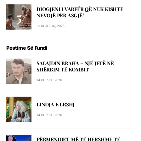
DIOGJENI I VARFËR QË NUK KISHTE
NEVOJË PËR ASGJË!
21 DHJETOR, 2025
Postime Së Fundi
SALAJDIN BRAHA – NJЁ JETЁ NЁ
SHЁRBIM TЁ KOMBIT
14 KORRIK, 2026
LINDJA E LRSHJ
14 KORRIK, 2026
PËRMENDJET MË TË HERSHME TË