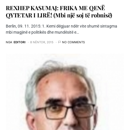
REXHEP KASUMAJ: FRIKA ME QENË
QYTETAR I LIRË! (Mbi një soj të robnisë)
Berlin, 09. 11. 2015: 1. Kemi dëgjuar ndër vite shumë sintagma
mbi magjinë e politikës dhe mundësitë e…
NGA
EDITORI
8 NËNTOR, 2015
NO COMMENTS