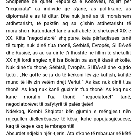
Shqipërisë që quhet Republika e Kosovës), nxjerr për
“negociata” ca individë që s’janë, as politikanë, as
diplomatë e as të ditur. Dhe nuk janë as të moralshëm
atdhetarisht, të paktën aq sa ç’ishin atdhetarisht të
moralshëm katundarët tanë analfabetë të shekujvet XIX e
XX. Këta “negociatorë” shqiptarë, këta përfaqësues tanë
të turpit, nuk dinë t’ua thonë, Sërbisë, Evropës, SHBA-së
dhe Rusisë, as aq sa dinte t’i thoshte në fillim të shekullit
XX një lordi anglez një Isa Boletin pa asnjë klasë shkollë.
Nuk dinë t’u thonë, Sërbisë, Evropës, SHBA-së dhe kujtdo
tjetër: „Në qoftë se ju do të kërkoni lëvizje kufijsh, kufijtë
mund të lëvizin vetëm drejt Veriut!“ As kaq nuk dinë t’ua
thonë! As kaq nuk kanë guximin t’ua thonë! As kaq nuk
kanë moralin t’ua thonë “negociatorët” tanë,
negociatorëvet të pafytyrë të palës tjetër!
Ndërkaq, Kombi Shqiptar bën gjumin e mëngjesit nën
mjegullën diellerrësuese të kësaj kohe popujasgjësuese,
kaq të keqe e kaq të mbrapshtë!
Absurdet ndjekin njëri-tjerin. Ata s’kanë të mbaruar në këtë