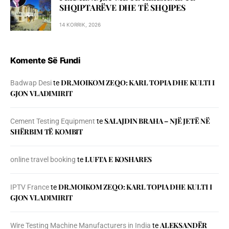
SHQIPTARËVE DHE TË SHQIPES
14 KORRIK, 2026
Komente Së Fundi
DR.MOIKOM ZEQO: KARL TOPIA DHE KULTI I
Badwap Desi
te
GJON VLADIMIRIT
SALAJDIN BRAHA – NJЁ JETЁ NЁ
Cement Testing Equipment
te
SHЁRBIM TЁ KOMBIT
LUFTA E KOSHARES
online travel booking
te
DR.MOIKOM ZEQO: KARL TOPIA DHE KULTI I
IPTV France
te
GJON VLADIMIRIT
ALEKSANDËR
Wire Testing Machine Manufacturers in India
te