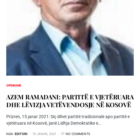
OPINIONE
AZEM RAMADANI: PARTITË E VJETËRUARA
DHE LËVIZJA VETËVENDOSJE NË KOSOVË
Prizren, 15 janar 2021: Siç dihet partitë tradicionale apo partitë e
vjetëruara në Kosovë, janë Lidhja Demokratike e…
NGA
EDITORI
15 JANAR, 2021
NO COMMENTS