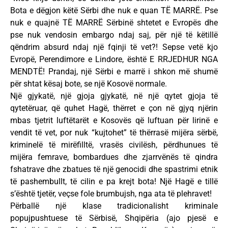
Bota e dëgjon këtë Sërbi dhe nuk e quan TË MARRË. Pse
nuk e quajnë TË MARRË Sërbinë shtetet e Evropës dhe
pse nuk vendosin embargo ndaj saj, për një të këtillë
qëndrim absurd ndaj një fqinji të vet?! Sepse vetë kjo
Evropë, Perendimore e Lindore, është E RRJEDHUR NGA
MENDTË! Prandaj, një Sërbi e marrë i shkon më shumë
për shtat kësaj bote, se një Kosovë normale.
Një gjykatë, një gjoja gjykatë, në një qytet gjoja të
qytetëruar, që quhet Hagë, thërret e çon në gjyq njërin
mbas tjetrit luftëtarët e Kosovës që luftuan për lirinë e
vendit të vet, por nuk “kujtohet” të thërrasë mijëra sërbë,
kriminelë të mirëfilltë, vrasës civilësh, përdhunues të
mijëra femrave, bombardues dhe zjarrvënës të qindra
fshatrave dhe zbatues të një genocidi dhe spastrimi etnik
të pashembullt, të cilin e pa krejt bota! Një Hagë e tillë
s’është tjetër, veçse fole brumbujsh, nga ata të plehravet!
Përballë një klase tradicionalisht kriminale
popujpushtuese të Sërbisë, Shqipëria (ajo pjesë e