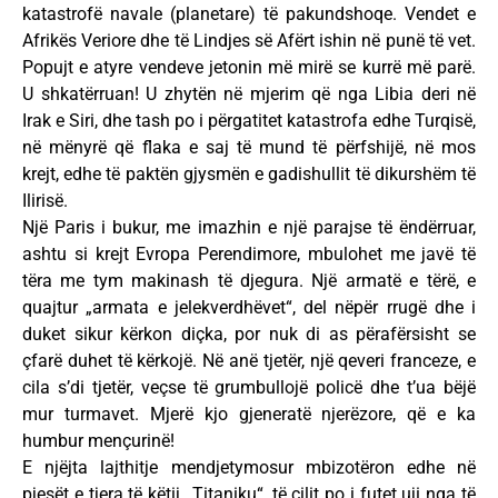
katastrofë navale (planetare) të pakundshoqe. Vendet e
Afrikës Veriore dhe të Lindjes së Afërt ishin në punë të vet.
Popujt e atyre vendeve jetonin më mirë se kurrë më parë.
U shkatërruan! U zhytën në mjerim që nga Libia deri në
Irak e Siri, dhe tash po i përgatitet katastrofa edhe Turqisë,
në mënyrë që flaka e saj të mund të përfshijë, në mos
krejt, edhe të paktën gjysmën e gadishullit të dikurshëm të
Ilirisë.
Një Paris i bukur, me imazhin e një parajse të ëndërruar,
ashtu si krejt Evropa Perendimore, mbulohet me javë të
tëra me tym makinash të djegura. Një armatë e tërë, e
quajtur „armata e jelekverdhëvet“, del nëpër rrugë dhe i
duket sikur kërkon diçka, por nuk di as përafërsisht se
çfarë duhet të kërkojë. Në anë tjetër, një qeveri franceze, e
cila s’di tjetër, veçse të grumbullojë policë dhe t’ua bëjë
mur turmavet. Mjerë kjo gjeneratë njerëzore, që e ka
humbur mençurinë!
E njëjta lajthitje mendjetymosur mbizotëron edhe në
pjesët e tjera të këtij „Titaniku“, të cilit po i futet uji nga të