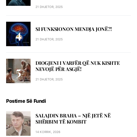
21 DHJETOR, 2025
SI FUNKSIONON MENDJA JONË?!
21 DHJETOR, 2025
DIOGJENI I VARFËR QË NUK KISHTE
NEVOJË PËR ASGJË!
21 DHJETOR, 2025
Postime Së Fundi
SALAJDIN BRAHA – NJЁ JETЁ NЁ
SHЁRBIM TЁ KOMBIT
14 KORRIK, 2026