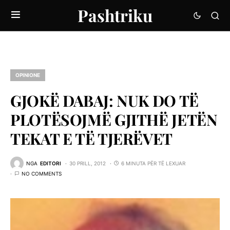
Pashtriku
OPINIONE
GJOKË DABAJ: NUK DO TË
PLOTËSOJMË GJITHË JETËN
TEKAT E TË TJERËVET
NGA
EDITORI
30 PRILL, 2012
6 MINUTA PËR TË LEXUAR
NO COMMENTS