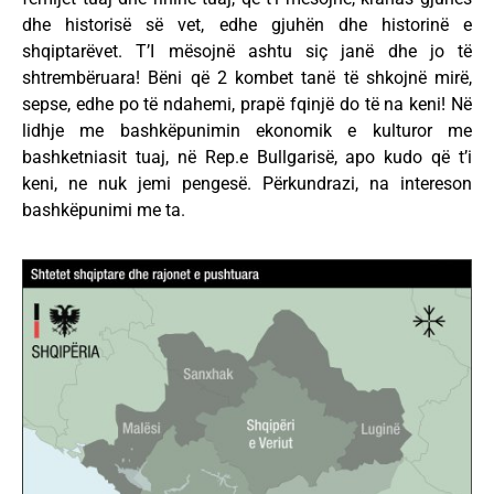
dhe historisë së vet, edhe gjuhën dhe historinë e
shqiptarëvet. T’I mësojnë ashtu siç janë dhe jo të
shtrembëruara! Bëni që 2 kombet tanë të shkojnë mirë,
sepse, edhe po të ndahemi, prapë fqinjë do të na keni! Në
lidhje me bashkëpunimin ekonomik e kulturor me
bashketniasit tuaj, në Rep.e Bullgarisë, apo kudo që t’i
keni, ne nuk jemi pengesë. Përkundrazi, na intereson
bashkëpunimi me ta.