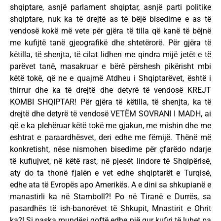
shqiptare, asnjë parlament shqiptar, asnjë parti politike
shqiptare, nuk ka të drejtë as të bëjë bisedime e as të
vendosë kokë më vete për gjëra të tilla që kanë të bëjnë
me kufijtë tanë gjeografikë dhe shtetërorë. Për gjëra të
këtilla, të shenjta, të cilat lidhen me qindra mijë jetët e të
parëvet tanë, masakruar e bërë përshesh pikërisht mbi
këtë tokë, që ne e quajmë Atdheu i Shqiptarëvet, është i
thirrur dhe ka të drejtë dhe detyrë të vendosë KREJT
KOMBI SHQIPTAR! Për gjëra të këtilla, të shenjta, ka të
drejtë dhe detyrë të vendosë VETËM SOVRANI I MADH, ai
që e ka plehëruar këtë tokë me gjakun, me mishin dhe me
eshtrat e paraardhësvet, deri edhe me fëmijë. Thënë më
konkretisht, nëse nismohen bisedime për çfarëdo ndarje
të kufiujvet, në këtë rast, në pjesët lindore të Shqipërisë,
aty do ta thonë fjalën e vet edhe shqiptarët e Turqisë,
edhe ata të Evropës apo Amerikës. A e dini sa shkupianë e
manastirli ka në Stamboll?! Po në Tiranë e Durrës, sa
pasardhës të ish-banorëvet të Shkupit, Mnastirit e Ohrit
ka?! Si paska mundësi qoftë edhe një gur kufiri të luhet pa