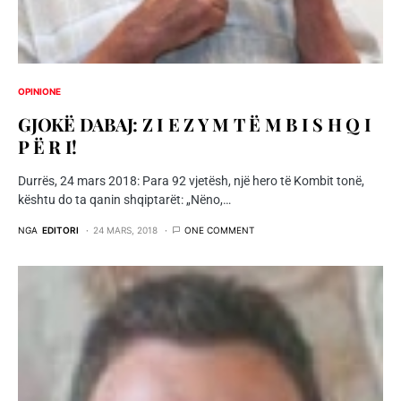
OPINIONE
GJOKË DABAJ: Z I E Z Y M T Ë M B I S H Q I
P Ë R I!
Durrës, 24 mars 2018: Para 92 vjetësh, një hero të Kombit tonë,
kështu do ta qanin shqiptarët: „Nëno,…
NGA
EDITORI
24 MARS, 2018
ONE COMMENT