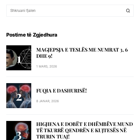
Postime të Zgjedhura
MAGJEPSJA E TESLËS ME NUMRAT 3, 6
DHE 9!
1 MARS, 2026
FUQIA E DASHURISË!
8 JANAR, 2026
HIGJIENA E DOBËT E DHËMBËVE MUND
TË TKURRË QENDRËN E KUJTESËS NË
TRURIN TUAJ!