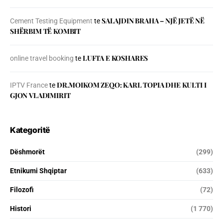
SALAJDIN BRAHA – NJЁ JETЁ NЁ
Cement Testing Equipment
te
SHЁRBIM TЁ KOMBIT
LUFTA E KOSHARES
online travel booking
te
DR.MOIKOM ZEQO: KARL TOPIA DHE KULTI I
IPTV France
te
GJON VLADIMIRIT
Kategoritë
Dëshmorët
(299)
Etnikumi Shqiptar
(633)
Filozofi
(72)
Histori
(1 770)