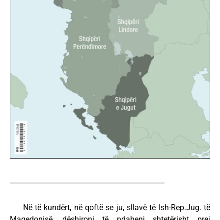
_____________________________________________
Në të kundërt, në qoftë se ju, sllavë të Ish-Rep.Jug. të
Maqedonisë, dëshironi të ndaheni shtetërisht prej