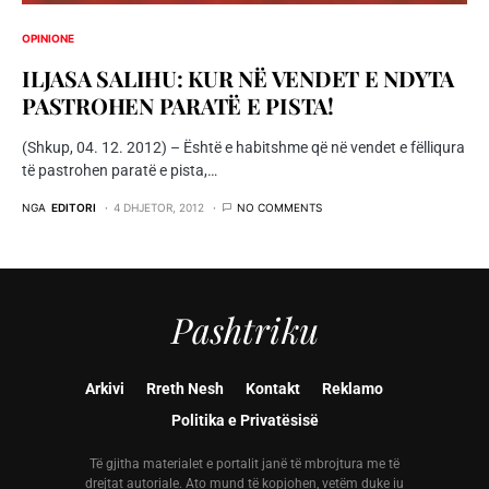
OPINIONE
ILJASA SALIHU: KUR NË VENDET E NDYTA
PASTROHEN PARATË E PISTA!
(Shkup, 04. 12. 2012) – Është e habitshme që në vendet e fëlliqura
të pastrohen paratë e pista,…
NGA
EDITORI
4 DHJETOR, 2012
NO COMMENTS
Pashtriku
Arkivi
Rreth Nesh
Kontakt
Reklamo
Politika e Privatësisë
Të gjitha materialet e portalit janë të mbrojtura me të
drejtat autoriale. Ato mund të kopjohen, vetëm duke iu