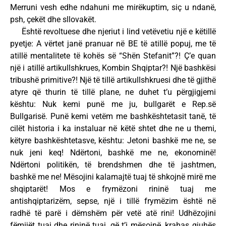
Merruni vesh edhe ndahuni me mirëkuptim, siç u ndanë,
psh, çekët dhe sllovakët.
Është revoltuese dhe njeriut i lind vetëvetiu një e këtillë
pyetje: A vërtet janë pranuar në BE të atillë popuj, me të
atillë mentalitete të kohës së “Shën Stefanit”?! Ç’e quan
një i atillë artikullshkrues, Kombin Shqiptar?! Një bashkësi
tribushë primitive?! Një të tillë artikullshkruesi dhe të gjithë
atyre që thurin të tillë plane, ne duhet t’u përgjigjemi
kështu: Nuk kemi punë me ju, bullgarët e Rep.së
Bullgarisë. Punë kemi vetëm me bashkështetasit tanë, të
cilët historia i ka instaluar në këtë shtet dhe ne u themi,
këtyre bashkështetasve, kështu: Jetoni bashkë me ne, se
nuk jeni keq! Ndërtoni, bashkë me ne, ekonominë!
Ndërtoni politikën, të brendshmen dhe të jashtmen,
bashkë me ne! Mësojini kalamajtë tuaj të shkojnë mirë me
shqiptarët! Mos e frymëzoni rininë tuaj me
antishqiptarizëm, sepse, një i tillë frymëzim është në
radhë të parë i dëmshëm për vetë atë rini! Udhëzojini
fëmijët tuaj dhe rininë tuaj, që t’i mësojnë, krahas gjuhës