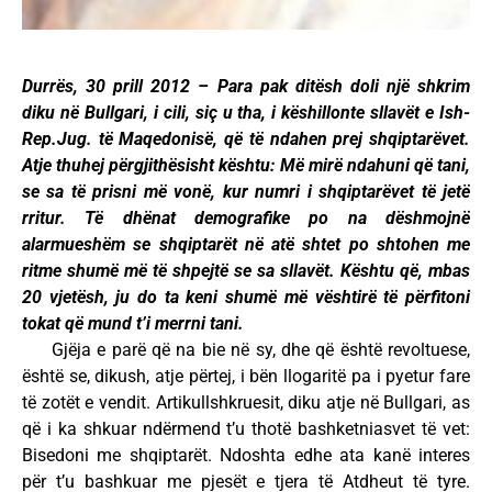
Durrës, 30 prill 2012 – Para pak ditësh doli një shkrim
diku në Bullgari, i cili, siç u tha, i këshillonte sllavët e Ish-
Rep.Jug. të Maqedonisë, që të ndahen prej shqiptarëvet.
Atje thuhej përgjithësisht kështu: Më mirë ndahuni që tani,
se sa të prisni më vonë, kur numri i shqiptarëvet të jetë
rritur. Të dhënat demografike po na dëshmojnë
alarmueshëm se shqiptarët në atë shtet po shtohen me
ritme shumë më të shpejtë se sa sllavët. Kështu që, mbas
20 vjetësh, ju do ta keni shumë më vështirë të përfitoni
tokat që mund t’i merrni tani.
Gjëja e parë që na bie në sy, dhe që është revoltuese,
është se, dikush, atje përtej, i bën llogaritë pa i pyetur fare
të zotët e vendit. Artikullshkruesit, diku atje në Bullgari, as
që i ka shkuar ndërmend t’u thotë bashketniasvet të vet:
Bisedoni me shqiptarët. Ndoshta edhe ata kanë interes
për t’u bashkuar me pjesët e tjera të Atdheut të tyre.