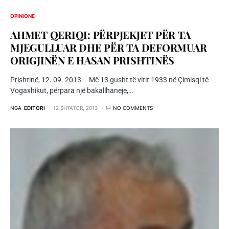
OPINIONE
AHMET QERIQI: PËRPJEKJET PËR TA
MJEGULLUAR DHE PËR TA DEFORMUAR
ORIGJINËN E HASAN PRISHTINËS
Prishtinë, 12. 09. 2013 – Më 13 gusht të vitit 1933 në Çimisqi të
Vogaxhikut, përpara një bakallhaneje,…
NGA
EDITORI
12 SHTATOR, 2013
NO COMMENTS