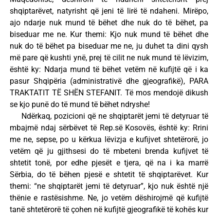
shqiptarëvet, natyrisht që jeni të lirë të ndaheni. Mirëpo,
ajo ndarje nuk mund të bëhet dhe nuk do të bëhet, pa
biseduar me ne. Kur themi: Kjo nuk mund të bëhet dhe
nuk do të bëhet pa biseduar me ne, ju duhet ta dini qysh
më pare që kushti ynë, prej të cilit ne nuk mund të lëvizim,
është ky: Ndarja mund të bëhet vetëm në kufijtë që i ka
pasur Shqipëria (administrativë dhe gjeografikë), PARA
TRAKTATIT TË SHËN STEFANIT. Të mos mendojë dikush
se kjo punë do të mund të bëhet ndryshe!
Ndërkaq, pozicioni që ne shqiptarët jemi të detyruar të
mbajmë ndaj sërbëvet të Rep.së Kosovës, është ky: Rrini
me ne, sepse, po u kërkua lëvizja e kufijvet shtetërorë, jo
vetëm që ju gjithsesi do të mbeteni brenda kufijvet të
shtetit tonë, por edhe pjesët e tjera, që na i ka marrë
Sërbia, do të bëhen pjesë e shtetit të shqiptarëvet. Kur
themi: “ne shqiptarët jemi të detyruar”, kjo nuk është një
thënie e rastësishme. Ne, jo vetëm dëshirojmë që kufijtë
tanë shtetërorë të çohen në kufijtë gjeografikë të kohës kur