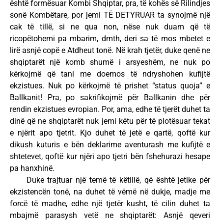
është formësuar Kombi Shqiptar, pra, të kohës së Rilindjes
sonë Kombëtare, por jemi TË DETYRUAR ta synojmë një
cak të tillë, si ne qua non, nëse nuk duam që të
ricopëtohemi pa mbarim, dmth, deri sa të mos mbetet e
lirë asnjë copë e Atdheut tonë. Në krah tjetër, duke qenë ne
shqiptarët një komb shumë i arsyeshëm, ne nuk po
kërkojmë që tani me doemos të ndryshohen kufijtë
ekzistues. Nuk po kërkojmë të prishet “status quoja” e
Ballkanit! Pra, po sakrifikojmë për Ballkanin dhe për
rendin ekzistues evropian. Por, ama, edhe të tjerët duhet ta
dinë që ne shqiptarët nuk jemi këtu për të plotësuar tekat
e njërit apo tjetrit. Kjo duhet të jetë e qartë, qoftë kur
dikush kuturis e bën deklarime aventurash me kufijtë e
shtetevet, qoftë kur njëri apo tjetri bën fshehurazi hesape
pa hanxhinë.
Duke trajtuar një temë të këtillë, që është jetike për
ekzistencën tonë, na duhet të vëmë në dukje, madje me
forcë të madhe, edhe një tjetër kusht, të cilin duhet ta
mbajmë parasysh vetë ne shqiptarët: Asnjë qeveri