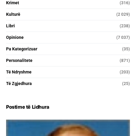
Krimet
(316)
Kulturë
(2 029)
Libri
(238)
Opinione
(7 037)
Pa Kategorizuar
(35)
Personalitete
(871)
Të Ndryshme
(203)
Të Zgjedhura
(25)
Postime të Lidhura