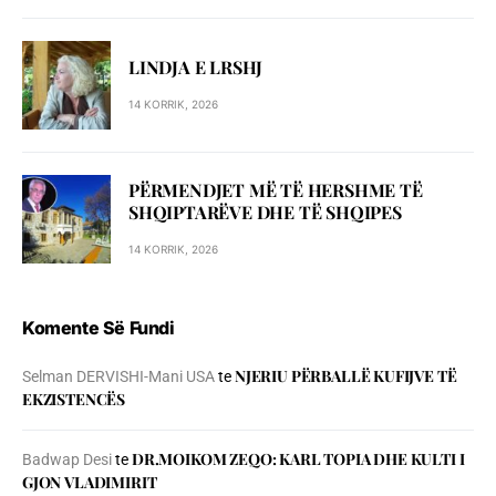
LINDJA E LRSHJ
14 KORRIK, 2026
PËRMENDJET MË TË HERSHME TË
SHQIPTARËVE DHE TË SHQIPES
14 KORRIK, 2026
Komente Së Fundi
NJERIU PЁRBALLЁ KUFIJVE TЁ
Selman DERVISHI-Mani USA
te
EKZISTENCЁS
DR.MOIKOM ZEQO: KARL TOPIA DHE KULTI I
Badwap Desi
te
GJON VLADIMIRIT