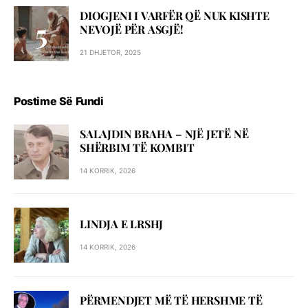
DIOGJENI I VARFËR QË NUK KISHTE
NEVOJË PËR ASGJË!
21 DHJETOR, 2025
Postime Së Fundi
SALAJDIN BRAHA – NJЁ JETЁ NЁ
SHЁRBIM TЁ KOMBIT
14 KORRIK, 2026
LINDJA E LRSHJ
14 KORRIK, 2026
PËRMENDJET MË TË HERSHME TË