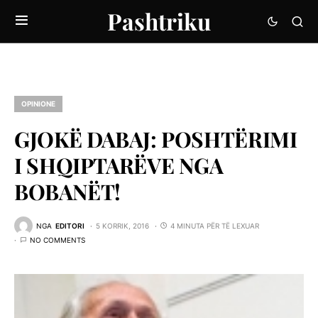
Pashtriku
OPINIONE
GJOKË DABAJ: POSHTËRIMI
I SHQIPTARËVE NGA
BOBANËT!
NGA
EDITORI
5 KORRIK, 2016
4 MINUTA PËR TË LEXUAR
NO COMMENTS