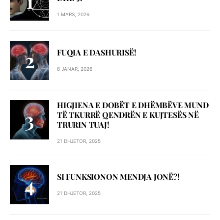
1 MARS, 2026
FUQIA E DASHURISË!
8 JANAR, 2026
HIGJIENA E DOBËT E DHËMBËVE MUND
TË TKURRË QENDRËN E KUJTESËS NË
TRURIN TUAJ!
21 DHJETOR, 2025
SI FUNKSIONON MENDJA JONË?!
21 DHJETOR, 2025