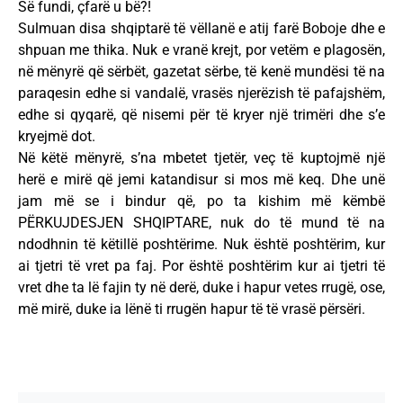
Së fundi, çfarë u bë?!
Sulmuan disa shqiptarë të vëllanë e atij farë Boboje dhe e
shpuan me thika. Nuk e vranë krejt, por vetëm e plagosën,
në mënyrë që sërbët, gazetat sërbe, të kenë mundësi të na
paraqesin edhe si vandalë, vrasës njerëzish të pafajshëm,
edhe si qyqarë, që nisemi për të kryer një trimëri dhe s’e
kryejmë dot.
Në këtë mënyrë, s’na mbetet tjetër, veç të kuptojmë një
herë e mirë që jemi katandisur si mos më keq. Dhe unë
jam më se i bindur që, po ta kishim më këmbë
PËRKUJDESJEN SHQIPTARE, nuk do të mund të na
ndodhnin të këtillë poshtërime. Nuk është poshtërim, kur
ai tjetri të vret pa faj. Por është poshtërim kur ai tjetri të
vret dhe ta lë fajin ty në derë, duke i hapur vetes rrugë, ose,
më mirë, duke ia lënë ti rrugën hapur të të vrasë përsëri.