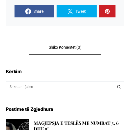
Share
Tweet
Shiko Komentet (0)
Kërkim
Postime të Zgjedhura
MAGJEPSJA E TESLËS ME NUMRAT 3, 6
DHE 9!