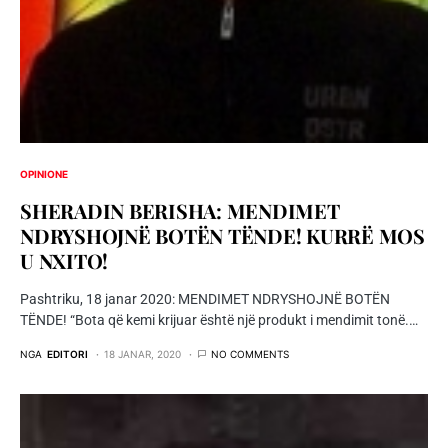
OPINIONE
SHERADIN BERISHA: MENDIMET
NDRYSHOJNË BOTËN TËNDE! KURRË MOS
U NXITO!
Pashtriku, 18 janar 2020: MENDIMET NDRYSHOJNË BOTËN
TËNDE! “Bota që kemi krijuar është një produkt i mendimit tonë.…
NGA
EDITORI
18 JANAR, 2020
NO COMMENTS