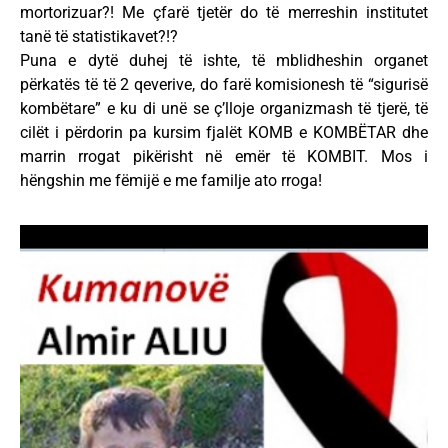
mortorizuar?! Me çfarë tjetër do të merreshin institutet
tanë të statistikavet?!?
Puna e dytë duhej të ishte, të mblidheshin organet
përkatës të të 2 qeverive, do farë komisionesh të “sigurisë
kombëtare” e ku di unë se ç’lloje organizmash të tjerë, të
cilët i përdorin pa kursim fjalët KOMB e KOMBËTAR dhe
marrin rrogat pikërisht në emër të KOMBIT. Mos i
hëngshin me fëmijë e me familje ato rroga!