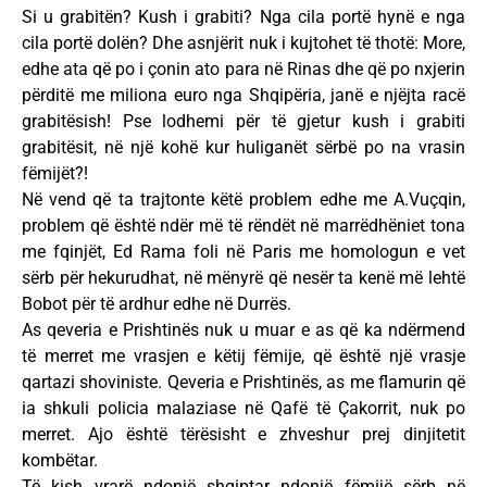
Si u grabitën? Kush i grabiti? Nga cila portë hynë e nga
cila portë dolën? Dhe asnjërit nuk i kujtohet të thotë: More,
edhe ata që po i çonin ato para në Rinas dhe që po nxjerin
përditë me miliona euro nga Shqipëria, janë e njëjta racë
grabitësish! Pse lodhemi për të gjetur kush i grabiti
grabitësit, në një kohë kur huliganët sërbë po na vrasin
fëmijët?!
Në vend që ta trajtonte këtë problem edhe me A.Vuçqin,
problem që është ndër më të rëndët në marrëdhëniet tona
me fqinjët, Ed Rama foli në Paris me homologun e vet
sërb për hekurudhat, në mënyrë që nesër ta kenë më lehtë
Bobot për të ardhur edhe në Durrës.
As qeveria e Prishtinës nuk u muar e as që ka ndërmend
të merret me vrasjen e këtij fëmije, që është një vrasje
qartazi shoviniste. Qeveria e Prishtinës, as me flamurin që
ia shkuli policia malaziase në Qafë të Çakorrit, nuk po
merret. Ajo është tërësisht e zhveshur prej dinjitetit
kombëtar.
Të kish vrarë ndonjë shqiptar ndonjë fëmijë sërb në