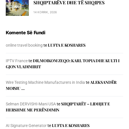
SHQIPTARËVE DHE TË SHQIPES
14 KORRIK, 2026
Komente Së Fundi
LUFTA E KOSHARES
online travel booking
te
DR.MOIKOM ZEQO: KARL TOPIA DHE KULTI I
IPTV France
te
GJON VLADIMIRIT
ALEKSANDËR
Wire Testing Machine Manufacturers in India
te
MOISIU …
SHQIPTARËT – LIDHJET E
Selman DERVISHI-Mani USA
te
HERSHME ME PERËNDIMIN
LUFTA E KOSHARES
AI Signature Generator
te