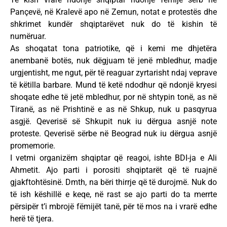
Pançevë, në Kralevë apo në Zemun, notat e protestës dhe
shkrimet kundër shqiptarëvet nuk do të kishin të
numëruar.
As shoqatat tona patriotike, që i kemi me dhjetëra
anembanë botës, nuk dëgjuam të jenë mbledhur, madje
urgjentisht, me ngut, për të reaguar zyrtarisht ndaj veprave
të këtilla barbare. Mund të ketë ndodhur që ndonjë kryesi
shoqate edhe të jetë mbledhur, por në shtypin tonë, as në
Tiranë, as në Prishtinë e as në Shkup, nuk u pasqyrua
asgjë. Qeverisë së Shkupit nuk iu dërgua asnjë note
proteste. Qeverisë sërbe në Beograd nuk iu dërgua asnjë
promemorie.
I vetmi organizëm shqiptar që reagoi, ishte BDI-ja e Ali
Ahmetit. Ajo parti i porositi shqiptarët që të ruajnë
gjakftohtësinë. Dmth, na bëri thirrje që të durojmë. Nuk do
të ish këshillë e keqe, në rast se ajo parti do ta merrte
përsipër t’i mbrojë fëmijët tanë, për të mos na i vrarë edhe
herë të tjera.