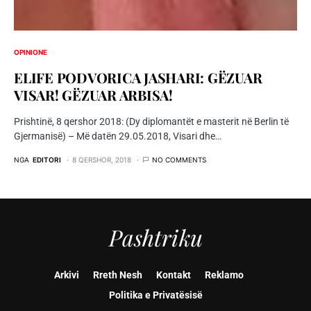
OPINIONE
ELIFE PODVORICA JASHARI: GËZUAR
VISAR! GËZUAR ARBISA!
Prishtinë, 8 qershor 2018: (Dy diplomantët e masterit në Berlin të
Gjermanisë) – Më datën 29.05.2018, Visari dhe…
NGA
EDITORI
8 QERSHOR, 2018
NO COMMENTS
Pashtriku
Arkivi
Rreth Nesh
Kontakt
Reklamo
Politika e Privatësisë