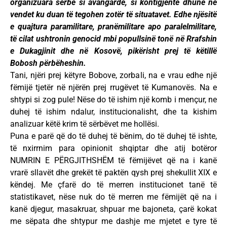
organizuara sërbe si avangardë, si kontigjente dhune në
vendet ku duan të tegohen zotër të situatavet. Edhe njësitë
e quajtura paramilitare, pranëmilitare apo paralelmilitare,
të cilat ushtronin genocid mbi popullsinë tonë në Rrafshin
e Dukagjinit dhe në Kosovë, pikërisht prej të këtillë
Bobosh përbëheshin.
Tani, njëri prej këtyre Bobove, zorbali, na e vrau edhe një
fëmijë tjetër në njërën prej rrugëvet të Kumanovës. Na e
shtypi si zog pule! Nëse do të ishim një komb i mençur, ne
duhej të ishim ndalur, institucionalisht, dhe ta kishim
analizuar këtë krim të sërbëvet me hollësi.
Puna e parë që do të duhej të bënim, do të duhej të ishte,
të nxirrnim para opinionit shqiptar dhe atij botëror
NUMRIN E PËRGJITHSHËM të fëmijëvet që na i kanë
vrarë sllavët dhe grekët të paktën qysh prej shekullit XIX e
këndej. Me çfarë do të merren institucionet tanë të
statistikavet, nëse nuk do të merren me fëmijët që na i
kanë djegur, masakruar, shpuar me bajoneta, çarë kokat
me sëpata dhe shtypur me dashje me mjetet e tyre të