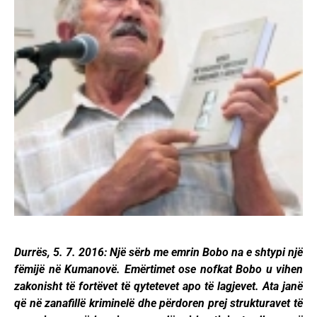
Durrës, 5. 7. 2016: Një sërb me emrin Bobo na e shtypi një
fëmijë në Kumanovë. Emërtimet ose nofkat Bobo u vihen
zakonisht të fortëvet të qytetevet apo të lagjevet. Ata janë
që në zanafillë kriminelë dhe përdoren prej strukturavet të