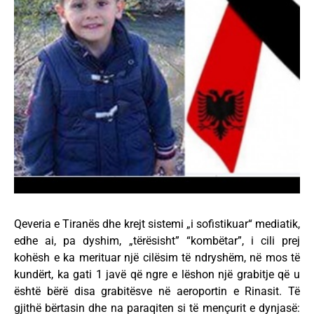
Qeveria e Tiranës dhe krejt sistemi „i sofistikuar“ mediatik,
edhe ai, pa dyshim, „tërësisht” “kombëtar”, i cili prej
kohësh e ka merituar një cilësim të ndryshëm, në mos të
kundërt, ka gati 1 javë që ngre e lëshon një grabitje që u
është bërë disa grabitësve në aeroportin e Rinasit. Të
gjithë bërtasin dhe na paraqiten si të mençurit e dynjasë: