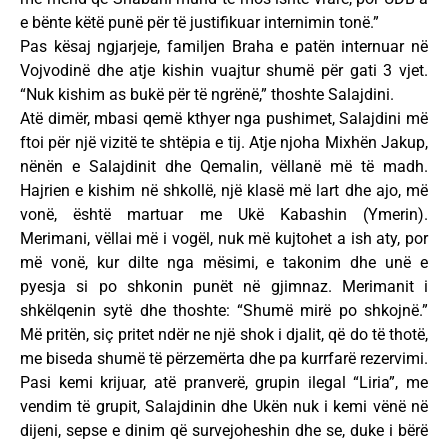
e bënte këtë punë për të justifikuar internimin tonë.”
Pas kësaj ngjarjeje, familjen Braha e patën internuar në
Vojvodinë dhe atje kishin vuajtur shumë për gati 3 vjet.
“Nuk kishim as bukë për të ngrënë,” thoshte Salajdini.
Atë dimër, mbasi qemë kthyer nga pushimet, Salajdini më
ftoi për një vizitë te shtëpia e tij. Atje njoha Mixhën Jakup,
nënën e Salajdinit dhe Qemalin, vëllanë më të madh.
Hajrien e kishim në shkollë, një klasë më lart dhe ajo, më
vonë, është martuar me Ukë Kabashin (Ymerin).
Merimani, vëllai më i vogël, nuk më kujtohet a ish aty, por
më vonë, kur dilte nga mësimi, e takonim dhe unë e
pyesja si po shkonin punët në gjimnaz. Merimanit i
shkëlqenin sytë dhe thoshte: “Shumë mirë po shkojnë.”
Më pritën, siç pritet ndër ne një shok i djalit, që do të thotë,
me biseda shumë të përzemërta dhe pa kurrfarë rezervimi.
Pasi kemi krijuar, atë pranverë, grupin ilegal “Liria”, me
vendim të grupit, Salajdinin dhe Ukën nuk i kemi vënë në
dijeni, sepse e dinim që survejoheshin dhe se, duke i bërë