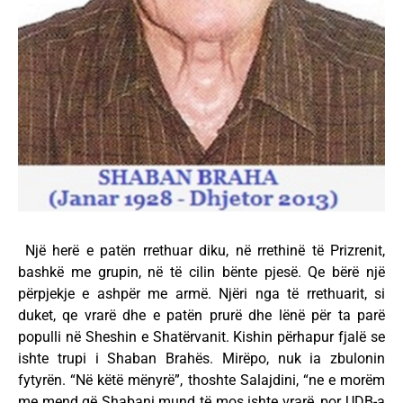
Një herë e patën rrethuar diku, në rrethinë të Prizrenit,
bashkë me grupin, në të cilin bënte pjesë. Qe bërë një
përpjekje e ashpër me armë. Njëri nga të rrethuarit, si
duket, qe vrarë dhe e patën prurë dhe lënë për ta parë
populli në Sheshin e Shatërvanit. Kishin përhapur fjalë se
ishte trupi i Shaban Brahës. Mirëpo, nuk ia zbulonin
fytyrën. “Në këtë mënyrë”, thoshte Salajdini, “ne e morëm
me mend që Shabani mund të mos ishte vrarë, por UDB-a