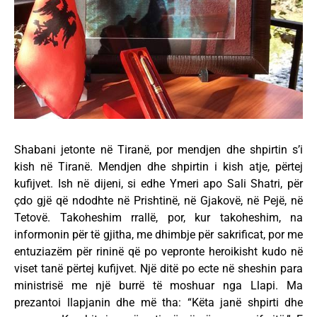
Shabani jetonte në Tiranë, por mendjen dhe shpirtin s’i
kish në Tiranë. Mendjen dhe shpirtin i kish atje, përtej
kufijvet. Ish në dijeni, si edhe Ymeri apo Sali Shatri, për
çdo gjë që ndodhte në Prishtinë, në Gjakovë, në Pejë, në
Tetovë. Takoheshim rrallë, por, kur takoheshim, na
informonin për të gjitha, me dhimbje për sakrificat, por me
entuziazëm për rininë që po vepronte heroikisht kudo në
viset tanë përtej kufijvet. Një ditë po ecte në sheshin para
ministrisë me një burrë të moshuar nga Llapi. Ma
prezantoi llapjanin dhe më tha: “Këta janë shpirti dhe