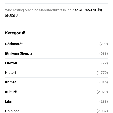
ALEKSANDËR
Wire Testing Machine Manufacturers in India
te
MOISIU …
Kategoritë
Dëshmorët
(299)
Etnikumi Shqiptar
(633)
Filozofi
(72)
Histori
(1 770)
Krimet
(316)
Kulturë
(2 029)
Libri
(238)
Opinione
(7 037)