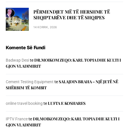
PËRMENDJET MË TË HERSHME TË
SHQIPTARËVE DHE TË SHQIPES
14 KORRIK, 2026
Komente Së Fundi
DR.MOIKOM ZEQO: KARL TOPIA DHE KULTI I
Badwap Desi
te
GJON VLADIMIRIT
SALAJDIN BRAHA – NJЁ JETЁ NЁ
Cement Testing Equipment
te
SHЁRBIM TЁ KOMBIT
LUFTA E KOSHARES
online travel booking
te
DR.MOIKOM ZEQO: KARL TOPIA DHE KULTI I
IPTV France
te
GJON VLADIMIRIT