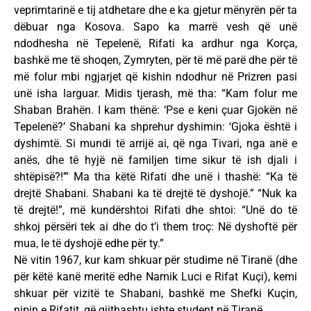
veprimtarinë e tij atdhetare dhe e ka gjetur mënyrën për ta
dëbuar nga Kosova. Sapo ka marrë vesh që unë
ndodhesha në Tepelenë, Rifati ka ardhur nga Korça,
bashkë me të shoqen, Zymryten, për të më parë dhe për të
më folur mbi ngjarjet që kishin ndodhur në Prizren pasi
unë isha larguar. Midis tjerash, më tha: “Kam folur me
Shaban Brahën. I kam thënë: ‘Pse e keni çuar Gjokën në
Tepelenë?’ Shabani ka shprehur dyshimin: ‘Gjoka është i
dyshimtë. Si mundi të arrijë ai, që nga Tivari, nga anë e
anës, dhe të hyjë në familjen time sikur të ish djali i
shtëpisë?!’” Ma tha këtë Rifati dhe unë i thashë: “Ka të
drejtë Shabani. Shabani ka të drejtë të dyshojë.” “Nuk ka
të drejtë!”, më kundërshtoi Rifati dhe shtoi: “Unë do të
shkoj përsëri tek ai dhe do t’i them troç: Në dyshoftë për
mua, le të dyshojë edhe për ty.”
Në vitin 1967, kur kam shkuar për studime në Tiranë (dhe
për këtë kanë meritë edhe Namik Luci e Rifat Kuçi), kemi
shkuar për vizitë te Shabani, bashkë me Shefki Kuçin,
nipin e Rifatit, që gjithashtu ishte student në Tiranë.