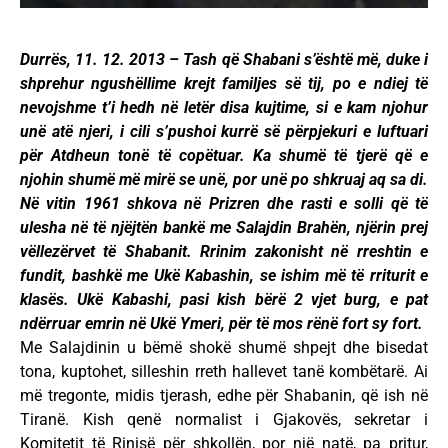
Durrës, 11. 12. 2013 – Tash që Shabani s’është më, duke i
shprehur ngushëllime krejt familjes së tij, po e ndiej të
nevojshme t’i hedh në letër disa kujtime, si e kam njohur
unë atë njeri, i cili s’pushoi kurrë së përpjekuri e luftuari
për Atdheun tonë të copëtuar. Ka shumë të tjerë që e
njohin shumë më mirë se unë, por unë po shkruaj aq sa di.
Në vitin 1961 shkova në Prizren dhe rasti e solli që të
ulesha në të njëjtën bankë me Salajdin Brahën, njërin prej
vëllezërvet të Shabanit. Rrinim zakonisht në rreshtin e
fundit, bashkë me Ukë Kabashin, se ishim më të rriturit e
klasës. Ukë Kabashi, pasi kish bërë 2 vjet burg, e pat
ndërruar emrin në Ukë Ymeri, për të mos rënë fort sy fort.
Me Salajdinin u bëmë shokë shumë shpejt dhe bisedat
tona, kuptohet, silleshin rreth hallevet tanë kombëtarë. Ai
më tregonte, midis tjerash, edhe për Shabanin, që ish në
Tiranë. Kish qenë normalist i Gjakovës, sekretar i
Komitetit të Rinisë për shkollën, por një natë, pa pritur,