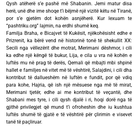
Qysh atëherë s’e pashë më Shabanin. Jemi matur disa
herë, unë dhe ime shoqe t’i bëjmë një vizitë këtu në Tiranë,
por s’e gjetëm dot kohën asnjëherë. Kur lexuam te
“pashtriku.org” lajmin, na erdhi shumë keq.
Familja Braha, e Bicajvet të Kukësit, njëkohësisht edhe e
Prizrenit, ka bërë vend në historinë tonë të shekullit XX:
Secili nga vëllezërit dhe motrat, Merimani dëshmor, i cili
ka edhe një këngë të bukur, Lija, e cila u vra në kohën e
luftës mu në prag të derës, Qemali që mbajti mbi shpinë
hallet e familjes në vitet më të vështirë, Salajdini, i cili dha
kontribut të dallueshëm në luftën e fundit, por që vdiq
para kohe, Hajria, që ish një mësuese nga më të mirat,
Merimani tjetër, edhe ai me kontribut të veçantë, dhe
Shabani mes tyre, i cili qysh djalë i ri, hoqi dorë nga të
gjithë privilegjet që mund t’i ofroheshin dhe iu kushtua
luftës shumë të gjatë e të vështirë për çlirimin e visevet
tanë të paçliruar.