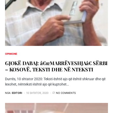
OPINIONE
GJOKË DABAJ: â€œMARRËVESHJAâ€ SËRBI
– KOSOVË, TEKSTI DHE NË NTEKSTI
Durrës, 10 shtator 2020: Teksti është ajo që është shkruar dhe që
lexohet, nënteksti është ajo që kuptohet…
NGA
EDITORI
10 SHTATOR, 2020
NO COMMENTS