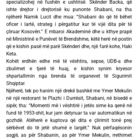
specializohej në fushën e ushtrisë. Skënder Backa, që
ishte drejtor i drejtorisë ku punonte Shabani, na tha
njëherë Namik Lucit dhe mua: “Shabani do që të bëhet
oficer i lartë, strateg i përgatitur kur të vijë dita për të
çliruar Kosovën.” E mbaroi Akademinë dhe u kthye prapë
në Ministrinë e Punëvet të Brendshme, këtë herë në postin
që e kishin pasë më parë Skënderi dhe, një farë kohe, Haki
Keta.
Kohët erdhën edhe më të vështira, sepse, UDB-a dhe
zbulimet e tjerë të huaj, e kishin synim kryesor
shpartallimin nga brenda të organevet të Sigurimit
Shqiptar.
Njëherë, tek po hanim një drekë bashkë me Ymer Mekulin
në një restorant te Plazhi i Durrësit, Shabani, në bisedë e
sipër, tha: “Momenti më i vështirë i jetës sime ka qenë në
fund të 1953-shit, kur jam detyruar ta var automatikun në
gozhdë. Atëherë e kuptova që dita e çlirimit tonë prej
sërbëvet do të jetë shumë e largët.” Nuk përfaqësonin
asgjë, as për Shabanin, as për Ymer Mekulin, rrethimet