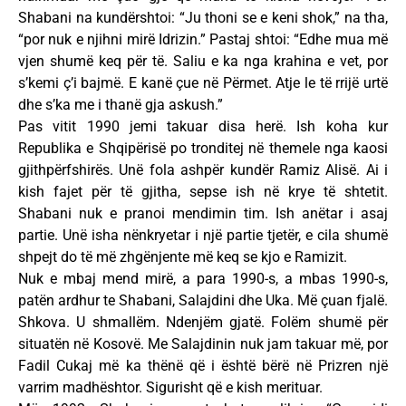
Shabani na kundërshtoi: “Ju thoni se e keni shok,” na tha,
“por nuk e njihni mirë Idrizin.” Pastaj shtoi: “Edhe mua më
vjen shumë keq për të. Saliu e ka nga krahina e vet, por
s’kemi ç’i bajmë. E kanë çue në Përmet. Atje le të rrijë urtë
dhe s’ka me i thanë gja askush.”
Pas vitit 1990 jemi takuar disa herë. Ish koha kur
Republika e Shqipërisë po tronditej në themele nga kaosi
gjithpërfshirës. Unë fola ashpër kundër Ramiz Alisë. Ai i
kish fajet për të gjitha, sepse ish në krye të shtetit.
Shabani nuk e pranoi mendimin tim. Ish anëtar i asaj
partie. Unë isha nënkryetar i një partie tjetër, e cila shumë
shpejt do të më zhgënjente më keq se kjo e Ramizit.
Nuk e mbaj mend mirë, a para 1990-s, a mbas 1990-s,
patën ardhur te Shabani, Salajdini dhe Uka. Më çuan fjalë.
Shkova. U shmallëm. Ndenjëm gjatë. Folëm shumë për
situatën në Kosovë. Me Salajdinin nuk jam takuar më, por
Fadil Cukaj më ka thënë që i është bërë në Prizren një
varrim madhështor. Sigurisht që e kish merituar.