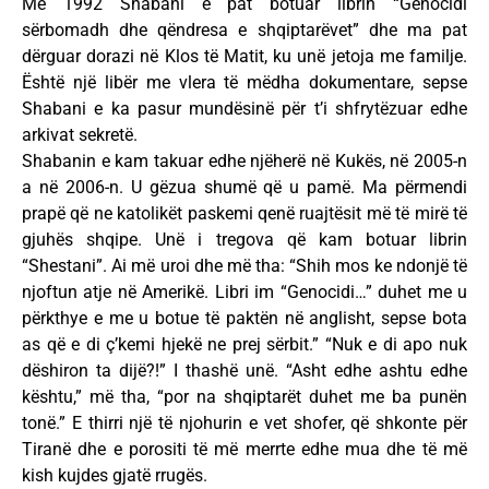
Më 1992 Shabani e pat botuar librin “Genocidi
sërbomadh dhe qëndresa e shqiptarëvet” dhe ma pat
dërguar dorazi në Klos të Matit, ku unë jetoja me familje.
Është një libër me vlera të mëdha dokumentare, sepse
Shabani e ka pasur mundësinë për t’i shfrytëzuar edhe
arkivat sekretë.
Shabanin e kam takuar edhe njëherë në Kukës, në 2005-n
a në 2006-n. U gëzua shumë që u pamë. Ma përmendi
prapë që ne katolikët paskemi qenë ruajtësit më të mirë të
gjuhës shqipe. Unë i tregova që kam botuar librin
“Shestani”. Ai më uroi dhe më tha: “Shih mos ke ndonjë të
njoftun atje në Amerikë. Libri im “Genocidi…” duhet me u
përkthye e me u botue të paktën në anglisht, sepse bota
as që e di ç’kemi hjekë ne prej sërbit.” “Nuk e di apo nuk
dëshiron ta dijë?!” I thashë unë. “Asht edhe ashtu edhe
kështu,” më tha, “por na shqiptarët duhet me ba punën
tonë.” E thirri një të njohurin e vet shofer, që shkonte për
Tiranë dhe e porositi të më merrte edhe mua dhe të më
kish kujdes gjatë rrugës.