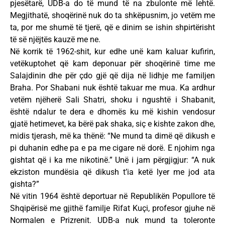
pjesëtarë, UDB-a do të mund të na zbulonte më lehtë.
Megjithatë, shoqërinë nuk do ta shkëpusnim, jo vetëm me
ta, por me shumë të tjerë, që e dinim se ishin shpirtërisht
të së njëjtës kauzë me ne.
Në korrik të 1962-shit, kur edhe unë kam kaluar kufirin,
vetëkuptohet që kam deponuar për shoqërinë time me
Salajdinin dhe për çdo gjë që dija në lidhje me familjen
Braha. Por Shabani nuk është takuar me mua. Ka ardhur
vetëm njëherë Sali Shatri, shoku i ngushtë i Shabanit,
është ndalur te dera e dhomës ku më kishin vendosur
gjatë hetimevet, ka bërë pak shaka, siç e kishte zakon dhe,
midis tjerash, më ka thënë: “Ne mund ta dimë që dikush e
pi duhanin edhe pa e pa me cigare në dorë. E njohim nga
gishtat që i ka me nikotinë.” Unë i jam përgjigjur: “A nuk
ekziston mundësia që dikush t’ia ketë lyer me jod ata
gishta?”
Në vitin 1964 është deportuar në Republikën Popullore të
Shqipërisë me gjithë familje Rifat Kuçi, profesor gjuhe në
Normalen e Prizrenit. UDB-a nuk mund ta toleronte