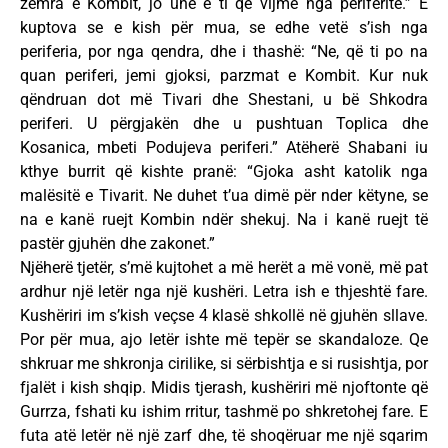
zemra e Kombit, jo unë e ti që vijmë nga periferitë.” E
kuptova se e kish për mua, se edhe vetë s’ish nga
periferia, por nga qendra, dhe i thashë: “Ne, që ti po na
quan periferi, jemi gjoksi, parzmat e Kombit. Kur nuk
qëndruan dot më Tivari dhe Shestani, u bë Shkodra
periferi. U përgjakën dhe u pushtuan Toplica dhe
Kosanica, mbeti Podujeva periferi.” Atëherë Shabani iu
kthye burrit që kishte pranë: “Gjoka asht katolik nga
malësitë e Tivarit. Ne duhet t’ua dimë për nder këtyne, se
na e kanë ruejt Kombin ndër shekuj. Na i kanë ruejt të
pastër gjuhën dhe zakonet.”
Njëherë tjetër, s’më kujtohet a më herët a më vonë, më pat
ardhur një letër nga një kushëri. Letra ish e thjeshtë fare.
Kushëriri im s’kish veçse 4 klasë shkollë në gjuhën sllave.
Por për mua, ajo letër ishte më tepër se skandaloze. Qe
shkruar me shkronja cirilike, si sërbishtja e si rusishtja, por
fjalët i kish shqip. Midis tjerash, kushëriri më njoftonte që
Gurrza, fshati ku ishim rritur, tashmë po shkretohej fare. E
futa atë letër në një zarf dhe, të shoqëruar me një sqarim