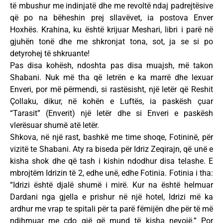
të mbushur me indinjatë dhe me revoltë ndaj padrejtësive
që po na bëheshin prej sllavëvet, ia postova Enver
Hoxhës. Krahina, ku është krijuar Meshari, libri i parë në
gjuhën tonë dhe me shkronjat tona, sot, ja se si po
detyrohej të shkruante!
Pas disa kohësh, ndoshta pas disa muajsh, më takon
Shabani. Nuk më tha që letrën e ka marrë dhe lexuar
Enveri, por më përmendi, si rastësisht, një letër që Reshit
Çollaku, dikur, në kohën e Luftës, ia paskësh çuar
“Tarasit” (Enverit) një letër dhe si Enveri e paskësh
vlerësuar shumë atë letër.
Shkova, në një rast, bashkë me time shoqe, Fotininë, për
vizitë te Shabani. Aty ra biseda për Idriz Zeqirajn, që unë e
kisha shok dhe që tash i kishin ndodhur disa telashe. E
mbrojtëm Idrizin të 2, edhe unë, edhe Fotinia. Fotinia i tha:
“Idrizi është djalë shumë i mirë. Kur na është helmuar
Dardani nga gjella e prishur në një hotel, Idrizi më ka
ardhur me vrap te spitali për ta parë fëmijën dhe për të më
ndihmuar me çdo gjë që mund të kisha nevojë.” Por