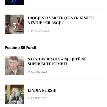
DIOGJENI I VARFËR QË NUK KISHTE
NEVOJË PËR ASGJË!
21 DHJETOR, 2025
Postime Së Fundi
SALAJDIN BRAHA – NJЁ JETЁ NЁ
SHЁRBIM TЁ KOMBIT
14 KORRIK, 2026
LINDJA E LRSHJ
14 KORRIK, 2026