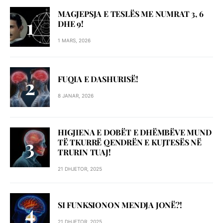
MAGJEPSJA E TESLËS ME NUMRAT 3, 6
DHE 9!
1 MARS, 2026
FUQIA E DASHURISË!
8 JANAR, 2026
HIGJIENA E DOBËT E DHËMBËVE MUND
TË TKURRË QENDRËN E KUJTESËS NË
TRURIN TUAJ!
21 DHJETOR, 2025
SI FUNKSIONON MENDJA JONË?!
21 DHJETOR, 2025