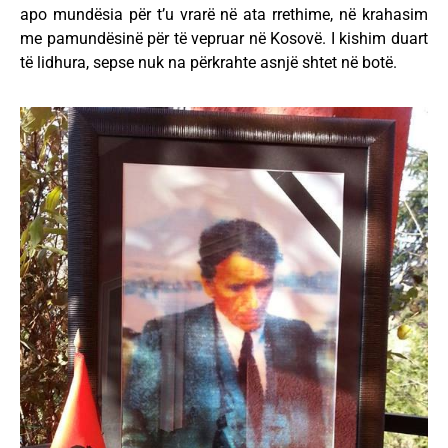
apo mundësia për t’u vrarë në ata rrethime, në krahasim
me pamundësinë për të vepruar në Kosovë. I kishim duart
të lidhura, sepse nuk na përkrahte asnjë shtet në botë.