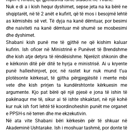
Nuk e di a i kish hequr dyshimet, sepse jeta na ka bërë ne
shqiptarët, në të 2 anët e kufirit, që të mos i besojmë lehtë
as këmishës së vet. Të dyja na kanë dëmtuar, por besimi
dhe naiviteti na kanë dëmtuar më shumë se mosbesimi
dhe dyshimet.
Shabani kish punë me të gjithë ne që kishim kaluar
kufirin. Ish oficer në Ministrinë e Punëvet të Brendshme
dhe kish atje detyra të rëndësishme. Njerëzit shkonin dhe
e kërkonin ditë për ditë te hyrja e ministrisë. Ai u kryente
punë hallexhinjvet, por, në rastet kur nuk mund t’ua
plotësonte kërkesat, të gjitha përgjegjësitë i merrte mbi
vete dhe kish prirjen ta kundërshtonte kërkuesin me
argumente. Kjo pat bërë që një pjesë e jona të ishin të
pakënaqur me të, sikur ai të ishte shkaktari, në një kohë
kur nuk ish fort lehtë të koordinoheshin punët me organet
e PPSH-s në terren dhe me ekzekutivin.
Në ata vite Shabani bëri kërkesën për të shkuar në
Akademinë Ushtarake. Ish i moshuar tashmë, por donte të