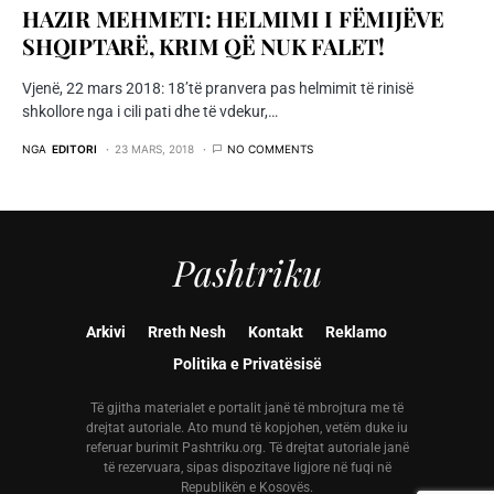
HAZIR MEHMETI: HELMIMI I FËMIJËVE
SHQIPTARË, KRIM QË NUK FALET!
Vjenë, 22 mars 2018: 18’të pranvera pas helmimit të rinisë
shkollore nga i cili pati dhe të vdekur,…
NGA
EDITORI
23 MARS, 2018
NO COMMENTS
Pashtriku
Arkivi
Rreth Nesh
Kontakt
Reklamo
Politika e Privatësisë
Të gjitha materialet e portalit janë të mbrojtura me të
drejtat autoriale. Ato mund të kopjohen, vetëm duke iu
referuar burimit Pashtriku.org. Të drejtat autoriale janë
të rezervuara, sipas dispozitave ligjore në fuqi në
Republikën e Kosovës.