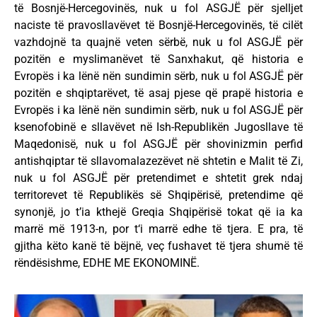
të Bosnjë-Hercegovinës, nuk u fol ASGJË për sjelljet
naciste të pravosllavëvet të Bosnjë-Hercegovinës, të cilët
vazhdojnë ta quajnë veten sërbë, nuk u fol ASGJË për
pozitën e myslimanëvet të Sanxhakut, që historia e
Evropës i ka lënë nën sundimin sërb, nuk u fol ASGJË për
pozitën e shqiptarëvet, të asaj pjese që prapë historia e
Evropës i ka lënë nën sundimin sërb, nuk u fol ASGJË për
ksenofobinë e sllavëvet në Ish-Republikën Jugosllave të
Maqedonisë, nuk u fol ASGJË për shovinizmin perfid
antishqiptar të sllavomalazezëvet në shtetin e Malit të Zi,
nuk u fol ASGJË për pretendimet e shtetit grek ndaj
territorevet të Republikës së Shqipërisë, pretendime që
synonjë, jo t’ia kthejë Greqia Shqipërisë tokat që ia ka
marrë më 1913-n, por t‘i marrë edhe të tjera. E pra, të
gjitha këto kanë të bëjnë, veç fushavet të tjera shumë të
rëndësishme, EDHE ME EKONOMINË.