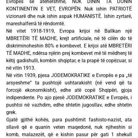
Evropës së atëhershme, NUK DININ TA DONIN
KONTINENTIN E VET, EVROPËN. Nuk ishin PATRIOTË
vizionarë dhe nuk ishin aspak HUMANISTË. Ishin zyrtarë,
mareshalferrâ të rëndomtë.
Në vitet 1918-1919, Evropa krijoi në Ballkan një
MBRETËRI TË MADHE, krejt artificiale, në të cilën do të
diskriminoheshin 80% e kombevet. E krijoi atë MBRETËRI
TË MADHE, ndërsa njërin prej kombevet më të mëdhenj të
këtij gadishulli, kombin shqiptar, e la prapë të copëzuar, si
në vitin 1913.
Në vitin 1939, pjesa JODEMOKRATIKE e Evropës e pa „të
arsyeshme“ ta pushtojë ushtarakisht (në vend që ta
forcojë ekonomikisht), edhe atë copë Shqipëri, gjoja
indipendente. Po ajo pjesë JODEMOKRATIKE e Evropës, i
pushtoi në vazhdim, edhe shtetin jugosllav, edhe shtetin
grek.
Gjatë gjithë kohës, para pushtimit fashisto-nazist, ata
sllavë që e quanin veten maqedonë, nuk njiheshin si
komb, malazezët, që e kishin pasur për gati 1 shekull