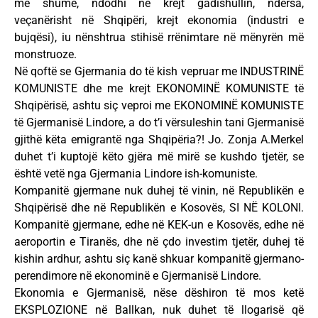
më shumë, ndodhi në krejt gadishullin, ndërsa,
veçanërisht në Shqipëri, krejt ekonomia (industri e
bujqësi), iu nënshtrua stihisë rrënimtare në mënyrën më
monstruoze.
Në qoftë se Gjermania do të kish vepruar me INDUSTRINË
KOMUNISTE dhe me krejt EKONOMINË KOMUNISTE të
Shqipërisë, ashtu siç veproi me EKONOMINË KOMUNISTE
të Gjermanisë Lindore, a do t’i vërsuleshin tani Gjermanisë
gjithë këta emigrantë nga Shqipëria?! Jo. Zonja A.Merkel
duhet t’i kuptojë këto gjëra më mirë se kushdo tjetër, se
është vetë nga Gjermania Lindore ish-komuniste.
Kompanitë gjermane nuk duhej të vinin, në Republikën e
Shqipërisë dhe në Republikën e Kosovës, SI NË KOLONI.
Kompanitë gjermane, edhe në KEK-un e Kosovës, edhe në
aeroportin e Tiranës, dhe në çdo investim tjetër, duhej të
kishin ardhur, ashtu siç kanë shkuar kompanitë gjermano-
perendimore në ekonominë e Gjermanisë Lindore.
Ekonomia e Gjermanisë, nëse dëshiron të mos ketë
EKSPLOZIONE në Ballkan, nuk duhet të llogarisë që