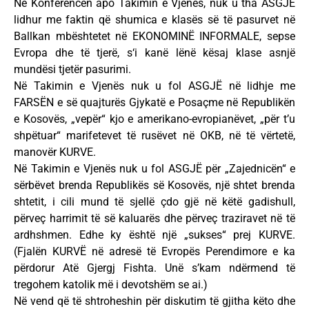
Në Konferencën apo Takimin e Vjenës, nuk u tha ASGJË
lidhur me faktin që shumica e klasës së të pasurvet në
Ballkan mbështetet në EKONOMINË INFORMALE, sepse
Evropa dhe të tjerë, s‘i kanë lënë kësaj klase asnjë
mundësi tjetër pasurimi.
Në Takimin e Vjenës nuk u fol ASGJË në lidhje me
FARSËN e së quajturës Gjykatë e Posaçme në Republikën
e Kosovës, „vepër“ kjo e amerikano-evropianëvet, „për t’u
shpëtuar“ marifetevet të rusëvet në OKB, në të vërtetë,
manovër KURVE.
Në Takimin e Vjenës nuk u fol ASGJË për „Zajednicën“ e
sërbëvet brenda Republikës së Kosovës, një shtet brenda
shtetit, i cili mund të sjellë çdo gjë në këtë gadishull,
përveç harrimit të së kaluarës dhe përveç traziravet në të
ardhshmen. Edhe ky është një „sukses“ prej KURVE.
(Fjalën KURVË në adresë të Evropës Perendimore e ka
përdorur Atë Gjergj Fishta. Unë s’kam ndërmend të
tregohem katolik më i devotshëm se ai.)
Në vend që të shtroheshin për diskutim të gjitha këto dhe