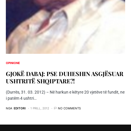
OPINIONE
GJOKË DABAJ: PSE DUHESHIN ASGJËSUAR
USHTRITË SHQIPTARE?!
(Durrës, 31. 03. 2012) – Në harkun e këtyre 20 vjetëve të fundit, ne
i patëm 4 ushtri…
NGA
EDITORI
1 PRILL, 2012
NO COMMENTS