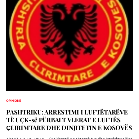
OPINIONE
PASHTRIKU: ARRESTIMI I LUFTËTARËVE
TË UÇK-së PËRBALT VLERAT E LUFTËS
ҪLIRIMTARE DHE DINJITETIN E KOSOVËS