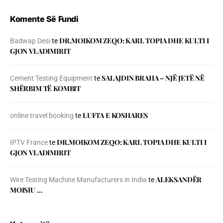
Komente Së Fundi
DR.MOIKOM ZEQO: KARL TOPIA DHE KULTI I
Badwap Desi
te
GJON VLADIMIRIT
SALAJDIN BRAHA – NJЁ JETЁ NЁ
Cement Testing Equipment
te
SHЁRBIM TЁ KOMBIT
LUFTA E KOSHARES
online travel booking
te
DR.MOIKOM ZEQO: KARL TOPIA DHE KULTI I
IPTV France
te
GJON VLADIMIRIT
ALEKSANDËR
Wire Testing Machine Manufacturers in India
te
MOISIU …