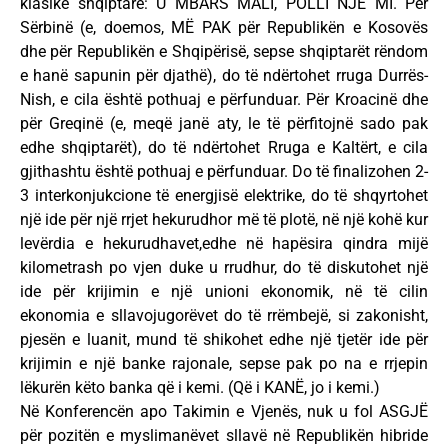
klasike shqiptare: U MBARS MALI, POLLI NJË MI. Për
Sërbinë (e, doemos, MË PAK për Republikën e Kosovës
dhe për Republikën e Shqipërisë, sepse shqiptarët rëndom
e hanë sapunin për djathë), do të ndërtohet rruga Durrës-
Nish, e cila është pothuaj e përfunduar. Për Kroacinë dhe
për Greqinë (e, meqë janë aty, le të përfitojnë sado pak
edhe shqiptarët), do të ndërtohet Rruga e Kaltërt, e cila
gjithashtu është pothuaj e përfunduar. Do të finalizohen 2-
3 interkonjukcione të energjisë elektrike, do të shqyrtohet
një ide për një rrjet hekurudhor më të plotë, në një kohë kur
levërdia e hekurudhavet,edhe në hapësira qindra mijë
kilometrash po vjen duke u rrudhur, do të diskutohet një
ide për krijimin e një unioni ekonomik, në të cilin
ekonomia e sllavojugorëvet do të rrëmbejë, si zakonisht,
pjesën e luanit, mund të shikohet edhe një tjetër ide për
krijimin e një banke rajonale, sepse pak po na e rrjepin
lëkurën këto banka që i kemi. (Që i KANË, jo i kemi.)
Në Konferencën apo Takimin e Vjenës, nuk u fol ASGJË
për pozitën e myslimanëvet sllavë në Republikën hibride