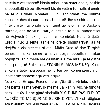
shtetin e vet, tashmë kishin mbetur pa shtet dhe njiheshin
si popullatë sërbe, sllovenët kishin vetëm formalisht emrin
në të quajturën Mbretëri S.H.S, shqiptarët më shumë
konsideroheshin turq se sa shqiptarë dhe s’kishin as edhe
1 të drejtë nacionale, gjermanët që jetonin në Baçkë e
Baranjë, deri në vitin 1940, quheshin të huaj, hungarezët
në Vojvodinë nuk njiheshin si kombësi. Në anë tjetër,
Greqia nuk u jepte asnjë të drejtë shqiptarëvet, as të
drejtën e ekzistencës si etni. Midis Greqisë dhe Turqisë,
bëheshin shkëmbime e zhvendosje popullsish, sikur
popujt të ishin thasë me gështenja e me arra. Që të gjithë
këta popuj të Ballkanit JETONIN SI MOS MË KEQ. Ku të
shkonin tjetër, përveçse në luftën për komunizëm, i cili
jepte dritë shprese nga verilindja?!
Ndërkohë, Evropa Perendimore, ç’është e vërteta, s’dinte
ç’të bënte as me veten, jo më me Ballkanin. Ajo, në fund të
shekullit XVIII dhe gjatë shekullit XIX, DUKE PASUR PLOT
NJERËZ TË MENÇUR NË GJIRIN E VET, s’i kish dëgjuar
ata njerërëz, por kish vepruar KREJT PA MENÇURI, ndërsa