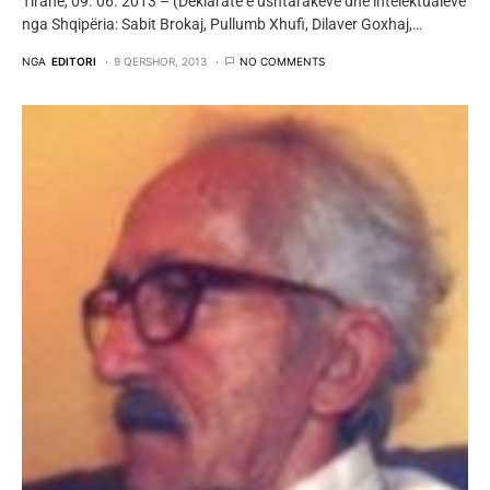
Tiranë, 09. 06. 2013 – (Deklaratë e ushtarakëve dhe intelektualëve
nga Shqipëria: Sabit Brokaj, Pullumb Xhufi, Dilaver Goxhaj,…
NGA
EDITORI
9 QERSHOR, 2013
NO COMMENTS