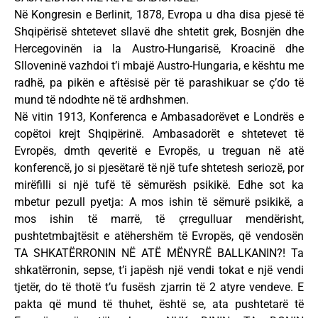
Në Kongresin e Berlinit, 1878, Evropa u dha disa pjesë të
Shqipërisë shtetevet sllavë dhe shtetit grek, Bosnjën dhe
Hercegovinën ia la Austro-Hungarisë, Kroacinë dhe
Slloveninë vazhdoi t’i mbajë Austro-Hungaria, e kështu me
radhë, pa pikën e aftësisë për të parashikuar se ç’do të
mund të ndodhte në të ardhshmen.
Në vitin 1913, Konferenca e Ambasadorëvet e Londrës e
copëtoi krejt Shqipërinë. Ambasadorët e shtetevet të
Evropës, dmth qeveritë e Evropës, u treguan në atë
konferencë, jo si pjesëtarë të një tufe shtetesh seriozë, por
mirëfilli si një tufë të sëmurësh psikikë. Edhe sot ka
mbetur pezull pyetja: A mos ishin të sëmurë psikikë, a
mos ishin të marrë, të çrregulluar mendërisht,
pushtetmbajtësit e atëhershëm të Evropës, që vendosën
TA SHKATËRRONIN NË ATË MËNYRË BALLKANIN?! Ta
shkatërronin, sepse, t’i japësh një vendi tokat e një vendi
tjetër, do të thotë t’u fusësh zjarrin të 2 atyre vendeve. E
pakta që mund të thuhet, është se, ata pushtetarë të