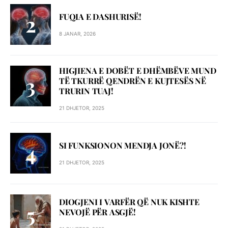
FUQIA E DASHURISË!
8 JANAR, 2026
HIGJIENA E DOBËT E DHËMBËVE MUND
TË TKURRË QENDRËN E KUJTESËS NË
TRURIN TUAJ!
21 DHJETOR, 2025
SI FUNKSIONON MENDJA JONË?!
21 DHJETOR, 2025
DIOGJENI I VARFËR QË NUK KISHTE
NEVOJË PËR ASGJË!