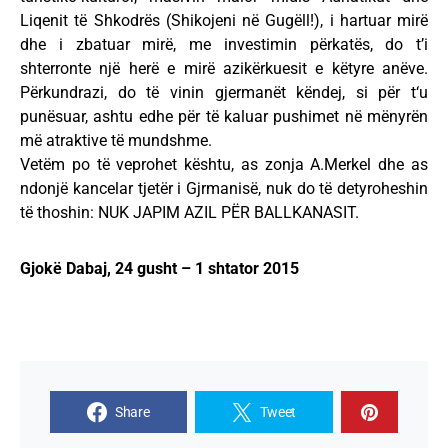
Liqenit të Shkodrës (Shikojeni në Gugëll!), i hartuar mirë
dhe i zbatuar mirë, me investimin përkatës, do t’i
shterronte një herë e mirë azikërkuesit e këtyre anëve.
Përkundrazi, do të vinin gjermanët këndej, si për t‘u
punësuar, ashtu edhe për të kaluar pushimet në mënyrën
më atraktive të mundshme.
Vetëm po të veprohet kështu, as zonja A.Merkel dhe as
ndonjë kancelar tjetër i Gjrmanisë, nuk do të detyroheshin
të thoshin: NUK JAPIM AZIL PËR BALLKANASIT.
Gjokë Dabaj, 24 gusht – 1 shtator 2015
Share
Tweet