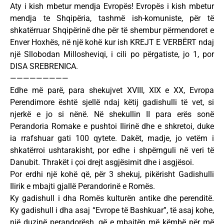
Aty i kish mbetur mendja Evropës! Evropës i kish mbetur
mendja te Shqipëria, tashmë ish-komuniste, për të
shkatërruar Shqipërinë dhe për të shembur përmendoret e
Enver Hoxhës, në një kohë kur ish KREJT E VERBËRT ndaj
një Sllobodan Millosheviqi, i cili po përgatiste, jo 1, por
DISA SREBRENICA.
—————————
Edhe më parë, para shekujvet XVIII, XIX e XX, Evropa
Perendimore është sjellë ndaj këtij gadishulli të vet, si
njerkë e jo si nënë. Në shekullin II para erës sonë
Perandoria Romake e pushtoi Ilirinë dhe e shkretoi, duke
ia rrafshuar gati 100 qytete. Dakët, madje, jo vetëm i
shkatërroi ushtarakisht, por edhe i shpërnguli në veri të
Danubit. Thrakët i çoi drejt asgjësimit dhe i asgjësoi.
Por erdhi një kohë që, për 3 shekuj, pikërisht Gadishulli
Ilirik e mbajti gjallë Perandorinë e Romës.
Ky gadishull i dha Romës kulturën antike dhe perenditë.
Ky gadishull i dha asaj “Evrope të Bashkuar”, të asaj kohe,
një duzinë perandorësh, që e mbajtën më këmbë për më