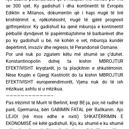
se 300 vjet. Ky gadishull i dha kontinentit të Evropës
Ediktin e Milanos, dokumentin që i hapi rrugë të lirë
krishtërimit e, njëkohësisht, rrugë të gjërë progresit
gjithnjerëzor. Ky gadishull ka qenë mburoja e kontinentit
përballë dyndjevet të papërmbajtshme të barbarëvet dhe
po ky gadishull u bë, në kohën e vet, mburoja kundër
depërtimit, invaziv dhe regresiv, të Perandorisë Osmane.
Por unë nuk po zgjatem këtu më shumë se ç’duhet.
Konstantinopolin duhej ta kishin MBROJTUR
EFEKTIVISHT kryqtarët, jo ta plaçkitnin e shkatërronin.
Nëse Krujën e Gjergj Kastriotit do ta kishin MBROJTUR
EFEKTIVISHT europerendimorët, Vjena nuk do të ish
rrëzikuar, ashtu si u rrëzikua.
————————————–
Pas rrëzimit të Murit të Berlinit, krejt BE-ja, por, në radhë të
parë, Gjermania, bëri GABIMIN FATAL për Ballkanin. Ajo
LEJOI (në mos edhe e nxiti) SHKATËRRIMIN E
EKONOMISË në këtë gadishull. Kjo, ku shumë e ku shumë