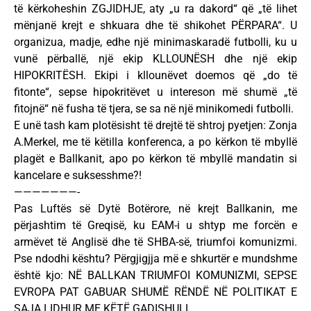
të kërkoheshin ZGJIDHJE, aty „u ra dakord“ që „të lihet
mënjanë krejt e shkuara dhe të shikohet PËRPARA“. U
organizua, madje, edhe një minimaskaradë futbolli, ku u
vunë përballë, një ekip KLLOUNËSH dhe një ekip
HIPOKRITËSH. Ekipi i kllounëvet doemos që „do të
fitonte“, sepse hipokritëvet u intereson më shumë „të
fitojnë“ në fusha të tjera, se sa në një minikomedi futbolli.
E unë tash kam plotësisht të drejtë të shtroj pyetjen: Zonja
A.Merkel, me të këtilla konferenca, a po kërkon të mbyllë
plagët e Ballkanit, apo po kërkon të mbyllë mandatin si
kancelare e suksesshme?!
———————-
Pas Luftës së Dytë Botërore, në krejt Ballkanin, me
përjashtim të Greqisë, ku EAM-i u shtyp me forcën e
armëvet të Anglisë dhe të SHBA-së, triumfoi komunizmi.
Pse ndodhi kështu? Përgjigjja më e shkurtër e mundshme
është kjo: NË BALLKAN TRIUMFOI KOMUNIZMI, SEPSE
EVROPA PAT GABUAR SHUMË RËNDË NË POLITIKAT E
SAJA LIDHUR ME KËTË GADISHULL.