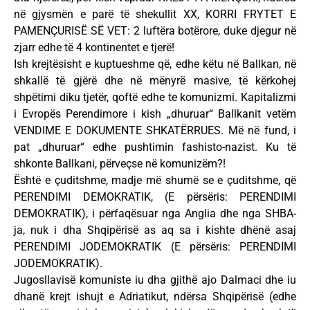
në gjysmën e parë të shekullit XX, KORRI FRYTET E
PAMENÇURISË SË VET: 2 luftëra botërore, duke djegur në
zjarr edhe të 4 kontinentet e tjerë!
Ish krejtësisht e kuptueshme që, edhe këtu në Ballkan, në
shkallë të gjërë dhe në mënyrë masive, të kërkohej
shpëtimi diku tjetër, qoftë edhe te komunizmi. Kapitalizmi
i Evropës Perendimore i kish „dhuruar“ Ballkanit vetëm
VENDIME E DOKUMENTE SHKATËRRUES. Më në fund, i
pat „dhuruar“ edhe pushtimin fashisto-nazist. Ku të
shkonte Ballkani, përveçse në komunizëm?!
Është e çuditshme, madje më shumë se e çuditshme, që
PERENDIMI DEMOKRATIK, (E përsëris: PERENDIMI
DEMOKRATIK), i përfaqësuar nga Anglia dhe nga SHBA-
ja, nuk i dha Shqipërisë as aq sa i kishte dhënë asaj
PERENDIMI JODEMOKRATIK (E përsëris: PERENDIMI
JODEMOKRATIK).
Jugosllavisë komuniste iu dha gjithë ajo Dalmaci dhe iu
dhanë krejt ishujt e Adriatikut, ndërsa Shqipërisë (edhe