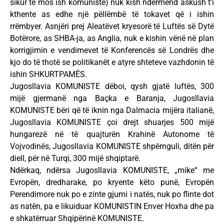
sikur të mos ish komuniste) nuk kish ndërmend askush t’i
kthente as edhe një pëllëmbë të tokavet që i ishin
rrëmbyer. Asnjëri prej Aleatëvet kryesorë të Luftës së Dytë
Botërore, as SHBA-ja, as Anglia, nuk e kishin vënë në plan
korrigjimin e vendimevet të Konferencës së Londrës dhe
kjo do të thotë se politikanët e atyre shteteve vazhdonin të
ishin SHKURTPAMËS.
Jugosllavia KOMUNISTE dëboi, qysh gjatë luftës, 300
mijë gjermanë nga Baçka e Baranja, Jugosllavia
KOMUNISTE bëri që të iknin nga Dalmacia mijëra italianë,
Jugosllavia KOMUNISTE çoi drejt shuarjes 500 mijë
hungarezë në të quajturën Krahinë Autonome të
Vojvodinës, Jugosllavia KOMUNISTE shpërnguli, ditën për
diell, për në Turqi, 300 mijë shqiptarë.
Ndërkaq, ndërsa Jugosllavia KOMUNISTE, „mike“ me
Evropën, dredharake, po kryente këto punë, Evropën
Perendimore nuk po e zinte gjumi i natës, nuk po flinte dot
as natën, pa e likuiduar KOMUNISTIN Enver Hoxha dhe pa
e shkatërruar Shqipërinë KOMUNISTE.