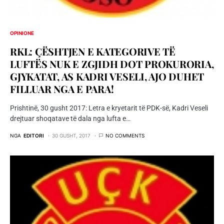
OPINIONE
RKL: ÇËSHTJEN E KATEGORIVE TË
LUFTËS NUK E ZGJIDH DOT PROKURORIA,
GJYKATAT, AS KADRI VESELI, AJO DUHET
FILLUAR NGA E PARA!
Prishtinë, 30 gusht 2017: Letra e kryetarit të PDK-së, Kadri Veseli
drejtuar shoqatave të dala nga lufta e…
NGA
EDITORI
30 GUSHT, 2017
NO COMMENTS