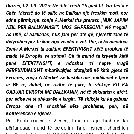
Durrës, 02. 09. 2015: Në ditët rreth 15 gushtit, kur festa e
Shën Mërisë do të sillte në Ballkan një freskim moti, por
edhe përmbytje, zonja A.Merkel tha prerazi: „NUK JAPIM
AZIL PËR BALLKANASIT. MOS SHPRESONI!“ Në rregull.
As unë, si ballkanas, nuk jam për atë që, njerëzit tanë të
detyrohen për të ikur nga vendet e vet. Por, si ka menduar
Zonja A.Merkel ta zgjidhë EFEKTIVISHT këtë problem të
madh të Evropës së sotme? Që të mund ta kryente këtë
punë EFEKTIVISHT, e ndoshta t’i hapte rrugë
PËRFUNDIMISHT mbarëvajtjes afatgjatë në këtë pjesë të
Evropës, zonja A.Merkel, së bashku me politikanët e tjerë
të BE-së, duhet, në radhë të parë, të shikojë KU KA
GABUAR EVROPA ME BALLKANIN, në të shkuarën e afërt,
por edhe në të shkuarë
n e largët. Të shikojë ku ka gabuar
Evropa dhe t’i shoshisë këta probleme, psh, në
Konferencën e Vjenës.
Për Konferencën e Vjenës, tani që ajo tashmë ka
përfunduar, mund të përdorim, fare lirshëm, shprehjen