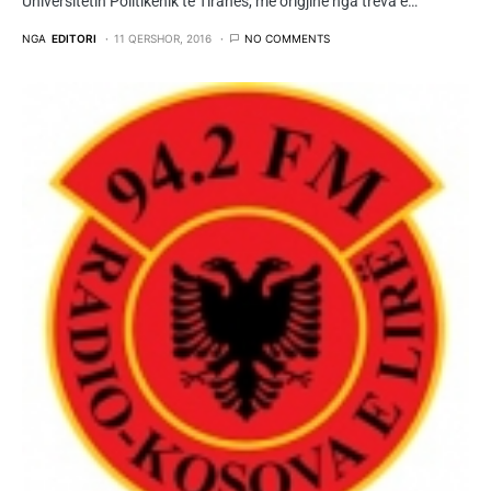
Universitetin Politikenik të Tiranës, me origjinë nga treva e…
NGA
EDITORI
11 QERSHOR, 2016
NO COMMENTS