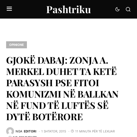
Pashtriku
OPINIONE
GJOKË DABAJ: ZONJA A.
MERKEL DUHET TA KETË
PARASYSH PSE FITOI
KOMUNIZMI NË BALLKAN
NË FUND TË LUFTËS SË
DYTË BOTËRORE
NGA
EDITORI
1 SHTATOR, 2015
11 MINUTA PËR TË LEXUAR